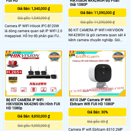
Full HD
HIKVISION NK42W0H Độ Phân
Giải 1080P
Giá Bán: 1,340,000 ₫
Giá Bán: 11,090,000 ₫
Giá gốc: 1,540,000 ₫
Giá gốc: 11,290,000 ₫
Camera IP WIFI Hilook IPC-B120W
Bộ KIT CAMERA IP WIFI HIKVISION
là dòng camera quan sát IP WIFI 2.0
NK42W0H là gói camera quan sát 4
megapixel. Hỗ trợ độ phân giai FULL
kênh camera chuyên nghiệp. Gói
HD Độ phân giải tối đa
bao gồm 4 camera IP WIFI DS-
1920×1080:25fps. , Camera ngoài
2CV1021G1-IDW và 1 đầu ghi IP
trời hỗ trợ chuẩn nén H265/H
4198
2200
WIFI NVR DS-7104NI-K1/W/M. kênh
H.265+ chính hãng, chất lượng tốt
Bộ KIT CAMERA IP WIFI
8310 2MP Camera IP Wifi
HIKVISION NK42W0 Ghi Hình FUll
Ebitcam Wifi FUll HD 1080P
HD 1080p
Giá Bán: 30%
Giá Bán: 8,850,000 ₫
Giá gốc: 00 ₫
Giá gốc: 9,050,000 ₫
Camera IP wifi Ebitcam 8310 2MP