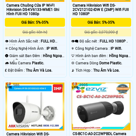
Camera Chuông Cửa IP WI-FI
Camera Hikvision Wifi DS-
Hikvision DS-KV6133-WME1 Ghi
2CV2121G2-IDW E (2MP) Wifi FUll
Hình FUll HD 1080p
HD 1080P
Giá Bán: 5%-35%
Giá Bán: 5%-35%
Giá gốc: liên hệ
Giá gốc: 3,070,000 ₫
👁 Hình Ảnh Sắc nét :
FULL HD
👁️‍🗨 Độ sắc nét :
FULL HD 1080P .
1080P .
✳️ Công Nghệ Hình Ảnh :
IP Wifi.
⚜️ Công Nghệ Camera :
IP Wifi.
🌚 Giám sát Ban Đêm :
Hồng Ngoại
💡 Hình ảnh ban đêm :
Hồng Ngoại
10m Hồng Ngoại SMD.
30m Hồng Ngoại SMD.
🌧️ Mẫu Camera
Plastic.
💢 Camera Dòng
Dome Plastic.
️₤ Đặt Điểm :
Thu Âm Và Loa.
️📡 Tích Hợp :
Thu Âm Và Loa.
586
3905
CS-BC1C-A0-2C2WPBDL Camera
Camera Hikvision Wifi DS-