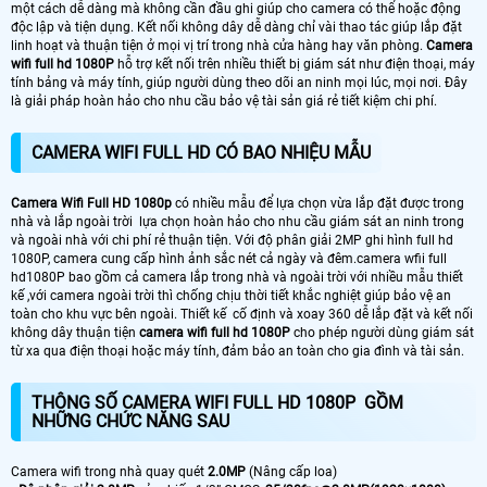
một cách dễ dàng mà không cần đầu ghi giúp cho camera có thể hoặc động
độc lập và tiện dụng. Kết nối không dây dễ dàng chỉ vài thao tác giúp lắp đặt
linh hoạt và thuận tiện ở mọi vị trí trong nhà cửa hàng hay văn phòng.
Camera
wifi full hd 1080P
hỗ trợ kết nối trên nhiều thiết bị giám sát như điện thoại, máy
tính bảng và máy tính, giúp người dùng theo dõi an ninh mọi lúc, mọi nơi. Đây
là giải pháp hoàn hảo cho nhu cầu bảo vệ tài sản giá rẻ tiết kiệm chi phí.
CAMERA WIFI FULL HD CÓ BAO NHIỆU MẪU
Camera Wifi Full HD 1080p
có nhiều mẫu để lựa chọn vừa lắp đặt được trong
nhà và lắp ngoài trời lựa chọn hoàn hảo cho nhu cầu giám sát an ninh trong
và ngoài nhà với chi phí rẻ thuận tiện. Với độ phân giải 2MP ghi hình full hd
1080P, camera cung cấp hình ảnh sắc nét cả ngày và đêm.camera wfii full
hd1080P bao gồm cả camera lắp trong nhà và ngoài trời với nhiều mẫu thiết
kế ,với camera ngoài trời thì chống chịu thời tiết khắc nghiệt giúp bảo vệ an
toàn cho khu vực bên ngoài. Thiết kế cố định và xoay 360 dễ lắp đặt và kết nối
không dây thuận tiện
camera wifi full hd 1080P
cho phép người dùng giám sát
từ xa qua điện thoại hoặc máy tính, đảm bảo an toàn cho gia đình và tài sản.
THÔNG SỐ CAMERA WIFI FULL HD 1080P GỒM
NHỮNG CHỨC NĂNG SAU
Camera wifi trong nhà quay quét
2.0MP
(Nâng cấp loa)