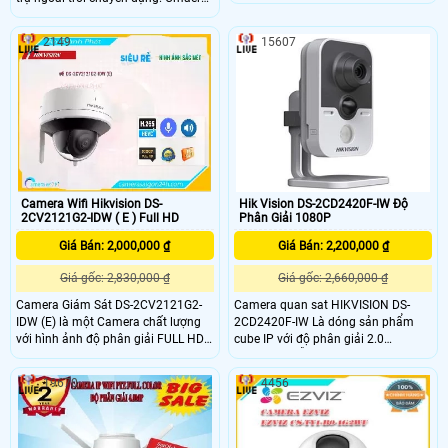
bằng công nghệ hồng ngoại, tầm
sữ dụng cảm biến hình ảnh 2.0
quan sát lên đến 30m. Hình ảnh
Megapixel. Camera tích hợp hồng
được ghi lại rõ nét với độ phân giải
2149
15607
ngoại 30m
FULL HD 1080P. Camera có tích hợp
công nghệ IP Wifi, giúp dễ dàng kết
nối và quản lý từ xa
Camera Wifi Hikvision DS-
Hik Vision DS-2CD2420F-IW Độ
2CV2121G2-IDW ( E ) Full HD
Phân Giải 1080P
Giá Bán: 2,000,000 ₫
Giá Bán: 2,200,000 ₫
Giá gốc: 2,830,000 ₫
Giá gốc: 2,660,000 ₫
Camera Giám Sát DS-2CV2121G2-
Camera quan sat HIKVISION DS-
IDW (E) là một Camera chất lượng
2CD2420F-IW Là dóng sản phẩm
với hình ảnh độ phân giải FULL HD
cube IP với độ phân giải 2.0
1080P. Camera này cung cấp khả
Megapixel hỗ trợ led hồng ngoại
năng xử lý hình ảnh trong điều kiện
10m giúp hình ảnh hiển thị ban đêm
19670
4456
thiếu sáng và được trang bị công
tốt hơn,sản phẩm được thiết kế nhỏ
nghệ hồng ngoại IR giúp quan sát
gọn phù hợp cho gia đình,văn
ban đêm rõ nét. Với khả năng lắp
phòng, nhà xưởng,. .
đặt trong nhà, camera này cho phép