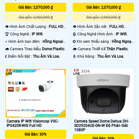
Giá Bán: 2,070,000 ₫
Giá Bán: 2,070,000 ₫
Giá gốc: 2,960,000 ₫
Giá gốc: 2,960,000 ₫
👁 Hình Ành Chất Lượng :
FULL HD
👁 Hình Ảnh Sắc nét :
FULL HD
1080P .
1080P .
🏆 Công Nghệ :
IP Wifi.
🤖️ Công Nghệ Hình Ảnh :
IP Wifi.
⭐ Hình ảnh ban đêm :
Hồng Ngoại
✪ Khi xem thiếu sáng :
Hồng Ngoại
30m sp Khác.
30m sp Khác.
🌧️ Camera Theo Mẫu
Dome Plastic.
🌧️ Camera Thiết Kế
Thân Plastic.
️₤ Điểm Nỗi Bật :
Thu Âm Và Loa.
️👮 Khả Năng :
Thu Âm Và Loa.
1360
3334
Camera IP Wifi Visioncop VSC-
Camera Speed Dome Dahua DH-
IP0420R-WIS Full HD
SD29204UE-GN-W Độ Phân Giải
1080P
Giá Bán: 30%
Giá Bán: 30%