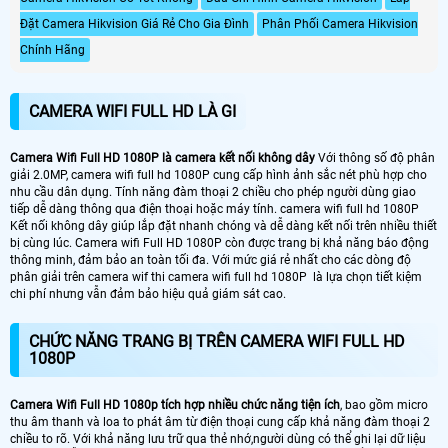
Đặt Camera Hikvision Giá Rẻ Cho Gia Đình
Phân Phối Camera Hikvision
Chính Hãng
CAMERA WIFI FULL HD LÀ GI
Camera Wifi Full HD 1080P là camera kết nối không dây
Với thông số độ phân
giải 2.0MP, camera wifi full hd 1080P cung cấp hình ảnh sắc nét phù hợp cho
nhu cầu dân dụng. Tính năng đàm thoại 2 chiều cho phép người dùng giao
tiếp dễ dàng thông qua điện thoại hoặc máy tính. camera wifi full hd 1080P
Kết nối không dây giúp lắp đặt nhanh chóng và dễ dàng kết nối trên nhiều thiết
bị cùng lúc. Camera wifi Full HD 1080P còn được trang bị khả năng báo động
thông minh, đảm bảo an toàn tối đa. Với mức giá rẻ nhất cho các dòng độ
phân giải trên camera wif thi camera wifi full hd 1080P là lựa chọn tiết kiệm
chi phí nhưng vẫn đảm bảo hiệu quả giám sát cao.
CHỨC NĂNG TRANG BỊ TRÊN CAMERA WIFI FULL HD
1080P
Camera Wifi Full HD 1080p tích hợp nhiều chức năng tiện ích
, bao gồm micro
thu âm thanh và loa to phát âm từ điện thoại cung cấp khả năng đàm thoại 2
chiều to rõ. Với khả năng lưu trữ qua thẻ nhớ,người dùng có thể ghi lại dữ liệu