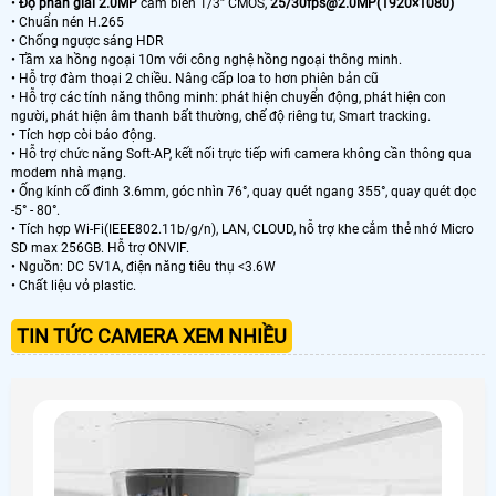
•
Độ phân giải 2.0MP
cảm biến 1/3” CMOS,
25/30fps@2.0MP(1920×1080)
• Chuẩn nén H.265
• Chống ngược sáng HDR
• Tầm xa hồng ngoại 10m với công nghệ hồng ngoại thông minh.
• Hỗ trợ đàm thoại 2 chiều. Nâng cấp loa to hơn phiên bản cũ
• Hỗ trợ các tính năng thông minh: phát hiện chuyển động, phát hiện con
người, phát hiện âm thanh bất thường, chế độ riêng tư, Smart tracking.
• Tích hợp còi báo động.
• Hỗ trợ chức năng Soft-AP, kết nối trực tiếp wifi camera không cần thông qua
modem nhà mạng.
• Ống kính cố đinh 3.6mm, góc nhìn 76°, quay quét ngang 355°, quay quét dọc
-5° - 80°.
• Tích hợp Wi-Fi(IEEE802.11b/g/n), LAN, CLOUD, hỗ trợ khe cắm thẻ nhớ Micro
SD max 256GB. Hỗ trợ ONVIF.
• Nguồn: DC 5V1A, điện năng tiêu thụ <3.6W
• Chất liệu vỏ plastic.
TIN TỨC CAMERA XEM NHIỀU