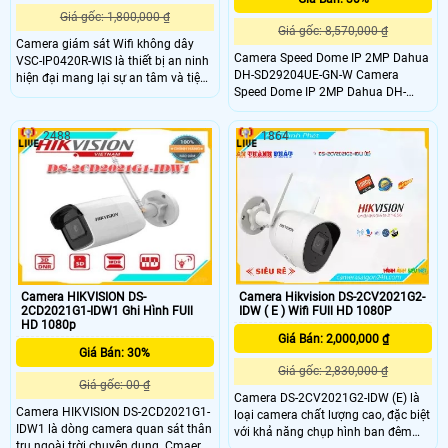
Giá gốc: 1,800,000 ₫
Giá gốc: 8,570,000 ₫
Camera giám sát Wifi không dây
Camera Speed Dome IP 2MP Dahua
VSC-IP0420R-WIS là thiết bị an ninh
DH-SD29204UE-GN-W Camera
hiện đại mang lại sự an tâm và tiện
Speed Dome IP 2MP Dahua DH-
lợi cho người sử dụng. Với độ phân
SD29204UE-GN-W là Camera IP
giải cao, hình ảnh rõ nét và chất
Speed Dome có độ phân giải
lượng âm thanh tốt. Thiết bị này có
2488
1864
2Megapixel. Cho tầm quan sát xa
khả năng quan sát ban đêm và ghi
40m, Zoom quang 4X, hỗ trợ
hình 24/7. Được thiết kế nhỏ gọn, dễ
Mic/Alarm. Tích hỗ trợ khe cắm thẻ
dàng lắp đặt và sử dụng
nhớ Micro SD, up to 64GB
Camera HIKVISION DS-
Camera Hikvision DS-2CV2021G2-
2CD2021G1-IDW1 Ghi Hình FUll
IDW ( E ) Wifi FUll HD 1080P
HD 1080p
Giá Bán: 2,000,000 ₫
Giá Bán: 30%
Giá gốc: 2,830,000 ₫
Giá gốc: 00 ₫
Camera DS-2CV2021G2-IDW (E) là
Camera HIKVISION DS-2CD2021G1-
loại camera chất lượng cao, đặc biệt
IDW1 là dòng camera quan sát thân
với khả năng chụp hình ban đêm
trụ ngoài trời chuyên dụng. Cmaera