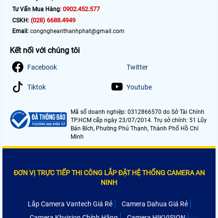
0902.452.577
Tư Vấn Mua Hàng:
(028) 6688.4949
CSKH:
Email:
congngheanthanhphat@gmail.com
Kết nối với chúng tôi
Facebook
Twitter
Tiktok
Youtube
Mã số doanh nghiệp: 0312866570 do Sở Tài Chính
TP.HCM cấp ngày 23/07/2014. Trụ sở chính: 51 Lũy
Bán Bích, Phường Phú Thạnh, Thành Phố Hồ Chí
Minh
ĐƠN VỊ TRỰC TIẾP THI CÔNG LẮP ĐẶT HỆ THỐNG CAMERA AN
NINH
Lắp Camera Vantech Giá Rẻ
Camera Dahua Giá Rẻ
Camera Kbvision Chính Hãng
Camera HIKVISION