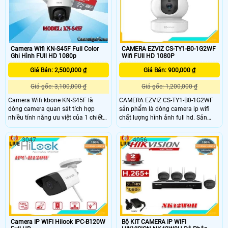
bạn giám sát một cách tốt hơn
Camera Wifi KN-S45F Full Color
CAMERA EZVIZ CS-TY1-B0-1G2WF
Ghi Hình FUll HD 1080p
Wifi FUll HD 1080P
Giá Bán: 2,500,000 ₫
Giá Bán: 900,000 ₫
Giá gốc: 3,100,000 ₫
Giá gốc: 1,200,000 ₫
Camera Wifi kbone KN-S45F là
CAMERA EZVIZ CS-TY1-B0-1G2WF
dòng camera quan sát tích hợp
sản phẩm là dòng camera ip wifi
nhiều tính năng ưu việt của 1 chiết
chất lượng hình ảnh full hd. Sản
camera wifi ngoài trời, xứng đáng là
phẩm có thiết kế nhỏ gọn chăc
chiến binh bảo vệ, Camera Wifi
chăn. Camera hỗ trợ độ phẩn giải
3047
4056
CAMERA IP WIFI PTZ FULL COLOR
2.0 Megapixel 1920x1080p,Hỗ trợ
K-S45F tích hợp báo động chống
quay xoay (góc xoay ngang: 340°,
trộm, ánh sáng đèn led tự bật cảnh
góc xoay dọc: 55°),Khả năng đàm
báo khi phát hiện chuyển động.
thoại 2 chiều,tích hợp ke cắm thẻ
nhớ lên đến 256GB
Camera IP WIFI Hilook IPC-B120W
Bộ KIT CAMERA IP WIFI