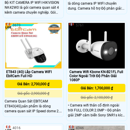
Bộ KIT CAMERA IP WIFI HIKVISION
là dòng camera IP WIFI chuyên
NK42W0 là gói camera quan sát 4
dung. Camera hõ trợ Độ phân giải:
kênh camera chuyên nghiệp. Gói
2MP (1920*1080). Góc quan sát:
bao gồm 4 camera IP WIFI DS-
H:105°; V:56°; D:125°. ,Tầm quan sát
2CV1021G1-IDW và 1 đầu ghi IP
hồng ngoại: 10 mét
3673
5761
WIFI NVR DS-7104NI-K1/W/M. kênh
H.265+ chính hãng, chất lượng tốt
ET843 (4G) Lắp Camera WIFI
Camera Wifi Kbone KN-B21FL Full
EbitCam Full HD
Color Ngoài Trời Độ Phân Giải
1080P
Giá Bán: 2,700,000 ₫
Giá Bán: 1,700,000 ₫
Giá gốc: 2,900,000 ₫
Giá gốc: 2,100,000 ₫
Camera Quan Sát EBITCAM
• Camera wifi thân cố định ngoài
ET843(4G),sản phẩm là dòng
trời FULL COLOR 2.0MP • Độ phân
camera quan sát IP Speed dome 2.0
giải 2MP cảm biến Sony SNR1s kích
Megapixel. Hình ảnh sắc nét, mượt
thước 1/2. 8,
mà, phương thức truyền tín hiệu
25/30fps@2.0M(1920×1080) • Ống
thông minh bất chấp tình trạng
4016
4346