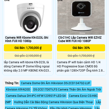
kính cố định 2
mạng yếu
Camera Wifi Kbone KN-D23L Ghi
CS-C1HC Lắp Camera Wifi EZVIZ
Hình FUll HD 1080p
Cube Wifi FUll HD 1080P
Giá Bán: 1,700,000 ₫
Giá Bán: 30%
Giá gốc: 2,100,000 ₫
Giá gốc: 1,700,000 ₫
lắp Camera wifi kbone KN-D23L là
Camera IP wifi toàn cảnh HD 1/4
dòng Camera IP Dome hồng ngoại
HD Progressive Scan CMOS Độ
không dây 2.0 MP KBONE KN-D23L
phân giải 1280×720P Ống kính 2.8
là dòng camera IP Wifi mới nhất
mm Góc nhìn:92° (góc nhìn ngang),
hiện nay trên thị trường. Đây là dòng
110°(góc nhìn dọc) Hỗ trợ thẻ nhớ
camera an ninh thông minh với đèn
Micro SD card (Max. 128Gb)
Thông Tin:
Camera Dome Ghi Âm Hikvision DS-2CD1347G2-LUF
báo và còi báo động, cùng tính
Kbvision KR-N20D
DS-2CE17D0T-LFS Camera Thân Ghi Âm Ngoài Trời
năng phát hiện con người.
Camera Dahua DH-IPC-HFW1239S1P-LED-S4
Camera Ezviz CS-H8C
2MP
Hướng Dẫn Cài Báo Động Camera Hikvision Qua Điện Thoại
Lắp
Camera Hikvision Có Tốt Không
Đầu Ghi Hình Camera Hikvision
Lắp