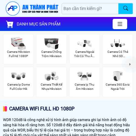
DANH MỤC SẢN PHẨM
Camera Hikvision
Camera Chống
Camera Ngoài
Camera Có Thẻ
Full Hd 1080P
Trộm Hikvision
Trời Có Thu Âm
Nhớ SD
Hik
HIKVISION
Camera Ip Dome
Camera Thiết Kế
Camera Ip Thu
Camera 360 Ezviz
Full Color Hik
Nhựa Hikvision
Âm Hikvision
Ngoài Trời
CAMERA WIFI FULL HD 1080P
WDR 120dB là công nghệ xử lý hình ảnh giúp camera ghi lại hình ảnh có độ
sáng hài hòa rõ ràng hơn. Số 120dB ở đây đánh giá khả năng hoạt động hiệu
quả của WDR, biểu thị tỷ lệ của hai giá trị – trong trường hợp này là cường độ
của tỷ lệ độ chói của vật thể sáng nhất và kém sáng nhất trong cảnh