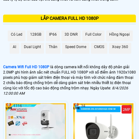
LẮP CAMERA FULL HD 1080P
Có Led
128GB
IP66
3D DNR
Full Color
Hồng Ngoại
AI
Dual Light
Thân
Speed Dome
CMOS
Xoay 360
Camera Wifi Full HD 1080P
là dòng camera kết nối không dây độ phân giải
2.0MP ghi hình ảnh sắc nét chuẩn FULL HD 1080P với số điểm ảnh 1920x1080
pixels phù hợp giám sát trêm điện thoại và máy tính với chức năng đàm thoại
2 chiều báo động chống trộm dễ dàng giám sát trên nhiều thiết bị điện thoại
cùng lúc với tốc độ cao báo động chống trộm nhạy. Ngày Upate:
8/4/2026
12:00:00 AM
1116
34