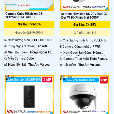
Camera Cube Hikvision DS-
Camera Hikvision DS-2CV2021G2-
2CD2423G2-I Full HD
IDW W Độ Phân Giải 1080P
Giá Bán: 5%-35%
Giá Bán: 5%-35%
Giá gốc: 2,810,000 ₫
Giá gốc: Liên Hệ
💯 Chất lượng hình :
FULL HD 1080P
✨ Chất lượng hình Ảnh :
FULL HD
.
1080P .
⚙ Công Nghệ Sử Dụng :
IP Wifi.
®️ Camera Công nghệ :
IP Wifi.
🌈 Nhìn Ban Đêm :
Hồng Ngoại 10m
🔅 Xem Được Ban Đêm :
Hồng
Hồng Ngoại Smart IR.
Ngoại 30m Hồng Ngoại Smart IR.
🎨 Mẫu Camera
Cube.
🤹 Camera Theo Mẫu
Thân Plastic.
️🛃 Điểm Nỗi Bật :
Thu Âm Và Loa.
️💎 Đặt Điểm :
Thu Âm Và Loa.
443
560