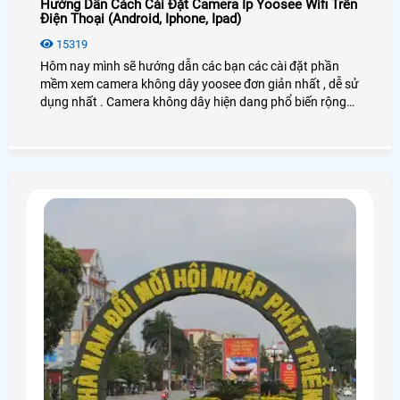
Hướng Dẫn Cách Cài Đặt Camera Ip Yoosee Wifi Trên
Điện Thoại (Android, Iphone, Ipad)
15319
Hôm nay mình sẽ hướng dẫn các bạn các cài đặt phần
mềm xem camera không dây yoosee đơn giản nhất , dễ sử
dụng nhất . Camera không dây hiện dang phổ biến rộng
rãi trên thị trường hiện nay nhờ vào các tính năng hay ưu
điểm của nó không cần kéo dây trong nhà chỉ cần có sóng
wifi là có thể kết nối được.