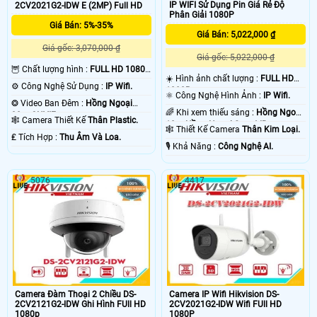
IP WIFI Sử Dụng Pin Giá Rẻ Độ
2CV2021G2-IDW E (2MP) Full HD
Phân Giải 1080P
Giá Bán: 5%-35%
Giá Bán: 5,022,000 ₫
Giá gốc: 3,070,000 ₫
Giá gốc: 5,022,000 ₫
🦉 Chất lượng hình :
FULL HD 1080P
☀️ Hình ảnh chất lượng :
FULL HD
.
⚙ Công Nghệ Sử Dụng :
IP Wifi.
1080P .
⚛️ Công Nghệ Hình Ảnh :
IP Wifi.
❂ Video Ban Đêm :
Hồng Ngoại
🌈 Khi xem thiếu sáng :
Hồng Ngoại
30m ONVIF.
🕸️ Camera Thiết Kế
Thân Plastic.
10m Hồng Ngoại Smart IR.
🕸️ Thiết Kế Camera
Thân Kim Loại.
️₤ Tích Hợp :
Thu Âm Và Loa.
️🎙 Khả Năng :
Công Nghệ AI.
5076
4417
Camera Đàm Thoại 2 Chiều DS-
Camera IP Wifi Hikvision DS-
2CV2121G2-IDW Ghi Hình FUll HD
2CV2021G2-IDW Wifi FUll HD
1080p
1080P