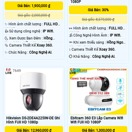
1080P
Giá Bán: 1,900,000 ₫
Giá Bán: 30%
Giá gốc: 2,000,000 ₫
Giá gốc: 8,570,000 ₫
✨ Hình ảnh chất lượng :
FULL HD
️👀 Hình ảnh chất lượng :
FULL HD
1080P .
👍 Sử dụng công nghệ :
IP Wifi.
1080P .
🕉️ Công Nghệ Hình Ảnh :
IP Wifi.
🌜 Xem Được Ban Đêm :
Hồng
🔦 Khi xem thiếu sáng :
Hồng Ngoại
Ngoại 20m Hồng Ngoại SMD.
🔩 Camera Thiết Kế
Xoay 360.
30m Starlight.
↕️ Camera Thiết Kế
Xoay 360.
️✨ Chức Năng :
Công Nghệ AI.
️💮 Khả Năng :
Công Nghệ AI.
7649
50388
Hikvision DS-2DE4A225IW-DE Ghi
Ebitcam 360 E3 Lắp Camera Wifi
Hình FUll HD 1080p
Wifi FUll HD 1080P
Giá Bán: 12,960,000 ₫
Giá Bán: 1,300,000 ₫