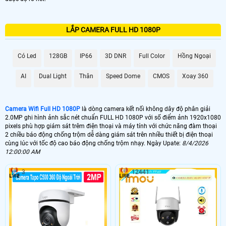
LẮP CAMERA FULL HD 1080P
Có Led
128GB
IP66
3D DNR
Full Color
Hồng Ngoại
AI
Dual Light
Thân
Speed Dome
CMOS
Xoay 360
Camera Wifi Full HD 1080P
là dòng camera kết nối không dây độ phân giải
2.0MP ghi hình ảnh sắc nét chuẩn FULL HD 1080P với số điểm ảnh 1920x1080
pixels phù hợp giám sát trêm điện thoại và máy tính với chức năng đàm thoại
2 chiều báo động chống trộm dễ dàng giám sát trên nhiều thiết bị điện thoại
cùng lúc với tốc độ cao báo động chống trộm nhạy. Ngày Upate:
8/4/2026
12:00:00 AM
3
12441