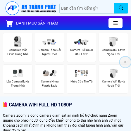
DANH MỤC SẢN PHẨM
Camera 2 Mắt
Camera Theo Dỏi
Camera Full Color
Camera 360 Ezviz
Ezviz Trong Nhà
Người Ezviz
360 Ezviz
Ngoài Trời
Lắp Camera Ezviz
Camera Nhựa
Khóa Cửa Thẻ Từ
Camera Wifi Ezviz
Trong Nhà
Plastic Ezviz
Ngoài Trời
CAMERA WIFI FULL HD 1080P
Camera Zoom là dòng camera giám sát an ninh hỗ trợ chức năng Zoom
quang cho phép người dùng điều khiển phóng to thu nhỏ hình ảnh với một
khoảng cách nhất định mà không làm thay đổi chất lượng hình ảnh, vẫn giữ
được độ rõ nét.