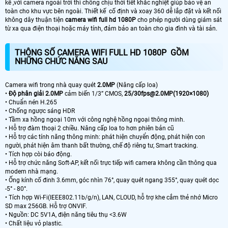
kế ,với camera ngoài trời thì chống chịu thời tiết khắc nghiệt giúp bảo vệ an
toàn cho khu vực bên ngoài. Thiết kế cố định và xoay 360 dễ lắp đặt và kết nối
không dây thuận tiện
camera wifi full hd 1080P
cho phép người dùng giám sát
từ xa qua điện thoại hoặc máy tính, đảm bảo an toàn cho gia đình và tài sản.
THÔNG SỐ CAMERA WIFI FULL HD 1080P GỒM
NHỮNG CHỨC NĂNG SAU
Camera wifi trong nhà quay quét
2.0MP
(Nâng cấp loa)
•
Độ phân giải 2.0MP
cảm biến 1/3” CMOS,
25/30fps@2.0MP(1920×1080)
• Chuẩn nén H.265
• Chống ngược sáng HDR
• Tầm xa hồng ngoại 10m với công nghệ hồng ngoại thông minh.
• Hỗ trợ đàm thoại 2 chiều. Nâng cấp loa to hơn phiên bản cũ
• Hỗ trợ các tính năng thông minh: phát hiện chuyển động, phát hiện con
người, phát hiện âm thanh bất thường, chế độ riêng tư, Smart tracking.
• Tích hợp còi báo động.
• Hỗ trợ chức năng Soft-AP, kết nối trực tiếp wifi camera không cần thông qua
modem nhà mạng.
• Ống kính cố đinh 3.6mm, góc nhìn 76°, quay quét ngang 355°, quay quét dọc
-5° - 80°.
• Tích hợp Wi-Fi(IEEE802.11b/g/n), LAN, CLOUD, hỗ trợ khe cắm thẻ nhớ Micro
SD max 256GB. Hỗ trợ ONVIF.
• Nguồn: DC 5V1A, điện năng tiêu thụ <3.6W
• Chất liệu vỏ plastic.