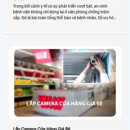
Trong bối cảnh y tế có sự phát triển vượt bật, an ninh
bệnh viện không chỉ dừng lại ở việc phòng chống trộm
cắp. Đó là bài toán tổng thể: bảo vệ bệnh nhân, tối ưu hóa
quy trình, và xây dựng niềm tin từ cộng đồng. Với hàng
loạt sự cố từ rò rỉ dữ liệu đến tranh chấp y khoa gần đây,
hệ thống camera giám sát đã trở thành trợ thủ đắc lực
không thể thiếu của mọi cơ sở y tế.
Lắp Camera Cửa Hàng Giá Rẻ