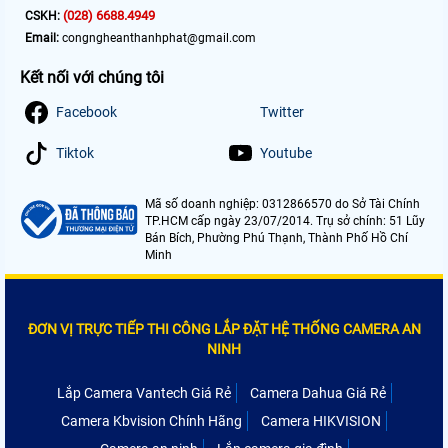
(028) 6688.4949
CSKH:
Email:
congngheanthanhphat@gmail.com
Kết nối với chúng tôi
Facebook
Twitter
Tiktok
Youtube
Mã số doanh nghiệp: 0312866570 do Sở Tài Chính
TP.HCM cấp ngày 23/07/2014. Trụ sở chính: 51 Lũy
Bán Bích, Phường Phú Thạnh, Thành Phố Hồ Chí
Minh
ĐƠN VỊ TRỰC TIẾP THI CÔNG LẮP ĐẶT HỆ THỐNG CAMERA AN
NINH
Lắp Camera Vantech Giá Rẻ
Camera Dahua Giá Rẻ
Camera Kbvision Chính Hãng
Camera HIKVISION