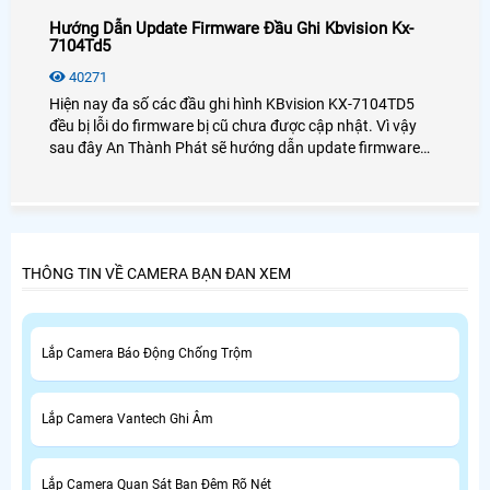
Hướng Dẫn Update Firmware Đầu Ghi Kbvision Kx-
7104Td5
40271
Hiện nay đa số các đầu ghi hình KBvision KX-7104TD5
đều bị lỗi do firmware bị cũ chưa được cập nhật. Vì vậy
sau đây An Thành Phát sẽ hướng dẫn update firmware
đầu ghi hình KX-7104TD5 một cách chi tiết nhất dành cho
bạn.
THÔNG TIN VỀ CAMERA BẠN ĐAN XEM
Lắp Camera Báo Động Chống Trộm
Lắp Camera Vantech Ghi Âm
Lắp Camera Quan Sát Ban Đêm Rõ Nét