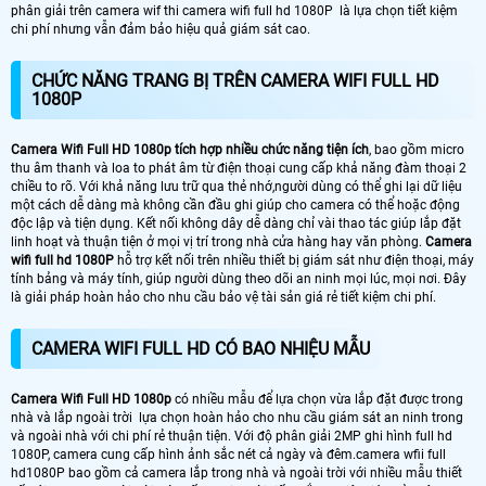
phân giải trên camera wif thi camera wifi full hd 1080P là lựa chọn tiết kiệm
chi phí nhưng vẫn đảm bảo hiệu quả giám sát cao.
CHỨC NĂNG TRANG BỊ TRÊN CAMERA WIFI FULL HD
1080P
Camera Wifi Full HD 1080p tích hợp nhiều chức năng tiện ích
, bao gồm micro
thu âm thanh và loa to phát âm từ điện thoại cung cấp khả năng đàm thoại 2
chiều to rõ. Với khả năng lưu trữ qua thẻ nhớ,người dùng có thể ghi lại dữ liệu
một cách dễ dàng mà không cần đầu ghi giúp cho camera có thể hoặc động
độc lập và tiện dụng. Kết nối không dây dễ dàng chỉ vài thao tác giúp lắp đặt
linh hoạt và thuận tiện ở mọi vị trí trong nhà cửa hàng hay văn phòng.
Camera
wifi full hd 1080P
hỗ trợ kết nối trên nhiều thiết bị giám sát như điện thoại, máy
tính bảng và máy tính, giúp người dùng theo dõi an ninh mọi lúc, mọi nơi. Đây
là giải pháp hoàn hảo cho nhu cầu bảo vệ tài sản giá rẻ tiết kiệm chi phí.
CAMERA WIFI FULL HD CÓ BAO NHIỆU MẪU
Camera Wifi Full HD 1080p
có nhiều mẫu để lựa chọn vừa lắp đặt được trong
nhà và lắp ngoài trời lựa chọn hoàn hảo cho nhu cầu giám sát an ninh trong
và ngoài nhà với chi phí rẻ thuận tiện. Với độ phân giải 2MP ghi hình full hd
1080P, camera cung cấp hình ảnh sắc nét cả ngày và đêm.camera wfii full
hd1080P bao gồm cả camera lắp trong nhà và ngoài trời với nhiều mẫu thiết