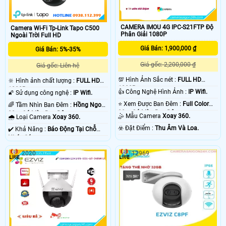
CAMERA IMOU 4G IPC-S21FTP Độ
Camera Wi-Fi Tp-Link Tapo C500
Phân Giải 1080P
Ngoài Trời Full HD
Giá Bán: 1,900,000 ₫
Giá Bán: 5%-35%
Giá gốc: 2,200,000 ₫
Giá gốc: Liên hệ
💯 Hình Ảnh Sắc nét :
FULL HD
🔆 Hình ảnh chất lượng :
FULL HD
1080P .
1080P .
👍 Công Nghệ Hình Ảnh :
IP Wifi.
🌠 Sử dụng công nghệ :
IP Wifi.
⭐ Xem Được Ban Đêm :
Full Color
🌈 Tầm Nhìn Ban Đêm :
Hồng Ngoại
30m Có Màu Ban Ðêm.
30m Có Màu Ban Ðêm.
🤹 Mẫu Camera
Xoay 360.
🌧️ Loại Camera
Xoay 360.
️☣️ Đặt Điểm :
Thu Âm Và Loa.
️✔️ Khả Năng :
Báo Động Tại Chỗ
Nháy Sáng.
2020
12969