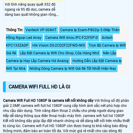
Với tính năng quay quét 352 độ
ngang và 95 độ dọc, camera dễ
dàng bao quát không gian rộng,
khắc phục các điểm mù trong giám
sát so với các camera quan sát
thông thường, dòng camera wifi
Thông Tin:
Vantech VP-304HT
Camera Ip Ecam-P802ip 5.0Mp Thân
xoay 360 ngoài trời thiết kế tinh tế
Hồng Ngoại Led Array
Camera Wifi Imou IPC-F22FEP-D
Avtech
hình ảnh sắt nét với công nghệ chất
lượng cao giám sát từ xa ổn định,
KPC133ZADP
Hik Vision DS-2CD2F22FWD-IWS
Trọn Bộ Camera Ip Wifi
phù hớp lắp đặt cho công trình xây
Giá Rẻ
Lắp Đặt Camera Ip Wifi Cho Shop, Cửa Hàng Nhỏ
Nên Lắp
dựng, nhà phố và và lắp camera an
ninh khu phố
Camera Ip Hay Lắp Camera Hd Analog
Hướng Dẫn Lắp Đặt Camera Ip
Wifi Tại Nhà
Những Dòng Camera Ip Wifi Giá Rẻ Tốt Nhất Hiện Nay
CAMERA WIFI FULL HD LÀ GI
Camera Wifi Full HD 1080P là camera kết nối không dây
Với thông số độ phân
giải 2.0MP, camera wifi full hd 1080P cung cấp hình ảnh sắc nét phù hợp cho
nhu cầu dân dụng. Tính năng đàm thoại 2 chiều cho phép người dùng giao
tiếp dễ dàng thông qua điện thoại hoặc máy tính. camera wifi full hd 1080P
Kết nối không dây giúp lắp đặt nhanh chóng và dễ dàng kết nối trên nhiều thiết
bị cùng lúc. Camera wifi Full HD 1080P còn được trang bị khả năng báo động
thông minh, đảm bảo an toàn tối đa. Với mức giá rẻ nhất cho các dòng độ