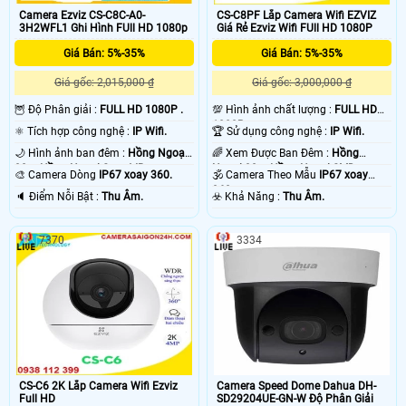
Camera Ezviz CS-C8C-A0-
CS-C8PF Lắp Camera Wifi EZVIZ
3H2WFL1 Ghi Hình FUll HD 1080p
Giá Rẻ Ezviz Wifi FUll HD 1080P
Giá Bán: 5%-35%
Giá Bán: 5%-35%
Giá gốc: 2,015,000 ₫
Giá gốc: 3,000,000 ₫
🦉 Độ Phân giải :
FULL HD 1080P .
💯 Hình ảnh chất lượng :
FULL HD
1080P .
⚛️ Tích hợp công nghệ :
IP Wifi.
🏆 Sử dụng công nghệ :
IP Wifi.
🌙 Hình ảnh ban đêm :
Hồng Ngoại
🌈 Xem Được Ban Đêm :
Hồng
30m Hồng Ngoại Smart IR.
Ngoại 30m Hồng Ngoại SMD.
🎨 Camera Dòng
IP67 xoay 360.
🕉️ Camera Theo Mẫu
IP67 xoay
360.
️🔈 Điểm Nỗi Bật :
Thu Âm.
️☣️ Khả Năng :
Thu Âm.
7370
3334
CS-C6 2K Lắp Camera Wifi Ezviz
Camera Speed Dome Dahua DH-
Full HD
SD29204UE-GN-W Độ Phân Giải