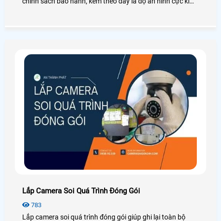
chính sách bảo hành, kèm theo đấy là độ an ninh cực kì
cao, kèm theo đấy với các hợp chuẩn hợp quy thì sẽ đảm
bảo độ bền sẽ cực kì phù hợp lắp cho các doanh nghiệp
cao sẽ cực kì phù hợp
Lắp Camera Soi Quá Trình Đóng Gói
783
Lắp camera soi quá trình đóng gói giúp ghi lại toàn bộ