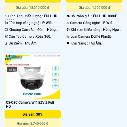
Giá gốc: 18,510,000 ₫
Giá gốc: 1,900,000 ₫
✨ Hình Ành Chất Lượng :
FULL HD
👁 Độ Phân giải :
FULL HD 1080P .
1080P .
👍 Tích hợp công nghệ :
IP Wifi.
✳️ Camera Công nghệ :
IP Wifi.
💥 Khoảng Cách Ban Đêm :
Hồng
🌔 Khi xem thiếu sáng :
Hồng Ngoại
Ngoại 50m .
10m Hồng Ngoại SMD.
🕸️ Cấu Tạo Camera
Xoay 360.
🔩 Loại Camera
Dome Plastic.
️📡 Ưu Điểm :
Thu Âm.
️🔔 Khả Năng :
Thu Âm.
68083
CS-C8C Camera Wifi EZVIZ Full
HD
Giá Bán: 30%
Giá gốc: 2,740,000 ₫