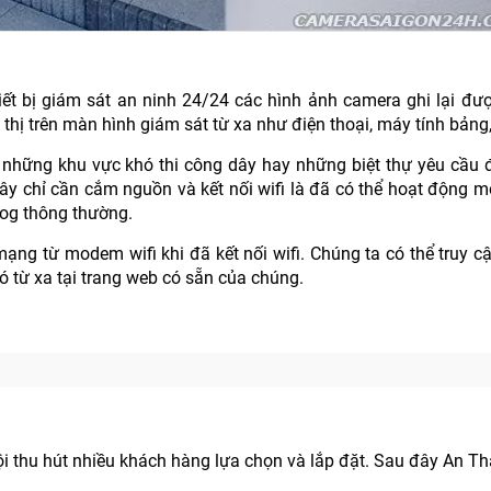
iết bị giám sát an ninh 24/24 các hình ảnh camera ghi lại đượ
ị trên màn hình giám sát từ xa như điện thoại, máy tính bảng, l
 những khu vực khó thi công dây hay những biệt thự yêu cầu
 dây chỉ cần cắm nguồn và kết nối wifi là đã có thể hoạt động 
og thông thường.
ạng từ modem wifi khi đã kết nối wifi. Chúng ta có thể truy cậ
ó từ xa tại trang web có sẵn của chúng.
i thu hút nhiều khách hàng lựa chọn và lắp đặt. Sau đây An T