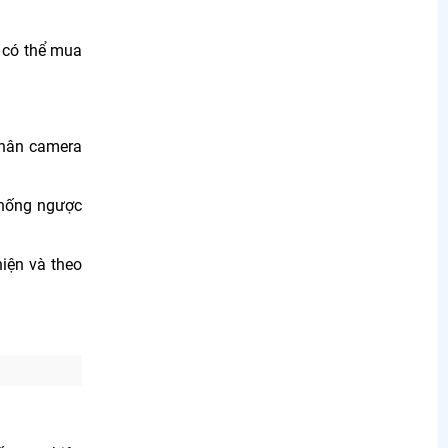
 có thể mua
thân camera
chống ngược
iện và theo