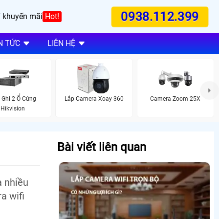
0938.112.399
 khuyến mãi
Hot!
N TỨC
LIÊN HỆ
 Ghi 2 Ổ Cứng
Lắp Camera Xoay 360
Camera Zoom 25X
Hikvision
Bài viết liên quan
à nhiều
a wifi