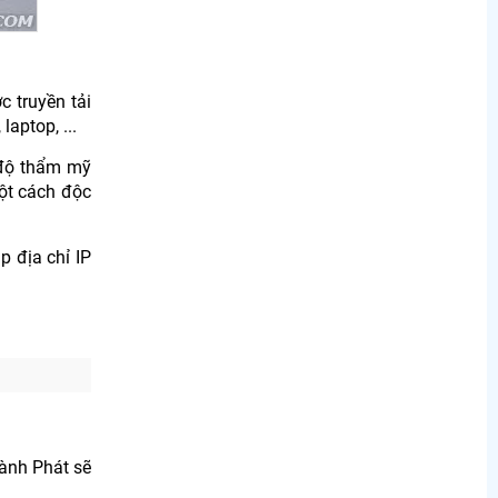
c truyền tải
aptop, ...
 độ thẩm mỹ
một cách độc
p địa chỉ IP
hành Phát sẽ