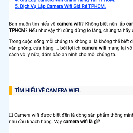
5. Dịch Vụ Lắp Camera Wifi Giá Rẻ TPHCM.
Bạn muốn tìm hiểu về
camera wif
i? Không biết nên lắp
cam
TPHCM
? Nếu như vậy thì cũng đừng lo lắng, chúng ta hãy 
Trong cuộc sống mỗi chúng ta không ai là không thể biết 
văn phòng, cửa hàng, ... bởi lợi ích
camera wifi
mang lại vô 
cách vô lý nữa, đảm bảo an ninh cho mỗi chúng ta.
TÌM HIỂU VỀ CAMERA WIFI.
❏ Camera wifi được biết đến là dòng sản phẩm thông minh 
nhu cầu khách hàng. Vậy
camera wifi là gì?