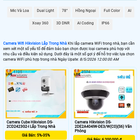
Mic Và Loa
Dual Light
78°
Hồng Ngoại
Full Color
AI
Xoay 360
3D DNR
AI Coding
IP66
Camera Wifi Hikvision Lắp Trong Nhà
Khi lắp camera WiFi trong nhà, bạn cần
xem xét một số yếu tố để đảm bảo bạn chọn được loại camera phù hợp với
nhu cầu và điều kiện sử dụng. Dưới đây là một số gợi ý để hỗ trợ việc lựa chọn
camera WiFi phù hợp trong nhà Ngày Upate:
8/5/2026 12:00:00 AM
1125
2574
Camera Cube Hikvision DS-
Camera Hikvision DS-
2CD2423G2-I Lắp Trong Nhà
2DE2A404IW-DE3/W(C0)(S6) Văn
Phòng
Giá Bán: 5%-35%
'
Giá Bán: 6,200,000 ₫