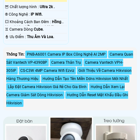
🦉 Chất lượng hình :
Ultra 2k .
®️ Công Nghệ :
IP Wifi.
💥 Khoảng Cách Ban Đêm :
Hồng
Ngoại 10m Hồng Ngoại SMD.
♊ Camera Dòng
Cube.
️👮 Ưu Điểm :
Thu Âm Và Loa.
Thông Tin:
PNB-A6001 Camera IP Box Công Nghệ AI 2MP
Camera Quan
Sát Vantech VP-4390BP
Camera Thân Trụ
Camera Vantech VPH-
305IP
CS-C3W 4MP Camera Wifi Ezviz
Giới Thiệu Về Camera Hikvision
Hàng Thương Hiệu
Hướng Dẫn Tạo Tên Miền Ddns Hikvision Mới Nhất
Lắp Đặt Camera Hikvision Giá Rẻ Cho Gia Đình
Hướng Dẫn Xem Lại
Camera Giám Sát Dòng Hikvision
Hướng Dẫn Reset Mật Khẩu Đầu Ghi
Hikvision