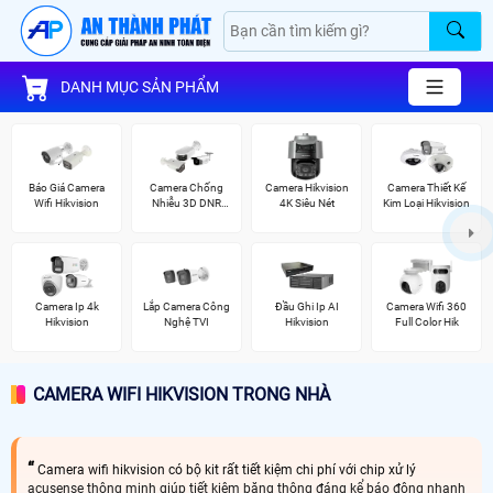
DANH MỤC SẢN PHẨM
Báo Giá Camera
Camera Chống
Camera Hikvision
Camera Thiết Kế
Wifi Hikvision
Nhiễu 3D DNR
4K Siêu Nét
Kim Loại Hikvision
Hikvison
Camera Ip 4k
Lắp Camera Công
Đầu Ghi Ip AI
Camera Wifi 360
Hikvision
Nghệ TVI
Hikvision
Full Color Hik
CAMERA WIFI HIKVISION TRONG NHÀ
Camera wifi hikvision có bộ kit rất tiết kiệm chi phí với chip xử lý
acusense thông minh giúp tiết kiệm băng thông đáng kể báo động nhanh