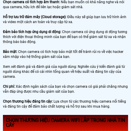
Chọn camera có tích hợp âm thanh:
Nếu bạn muốn có khả năng nghe và nói
qua camera, hữu ích để liên lạc hoặc giám sát nhà.
Hỗ trợ lưu trữ đám mây (Cloud storage):
Điều này sẽ giúp bạn lưu trữ hình ảnh
và video một cách an toàn và truy cập từ xa.
Đảm bảo tích hợp ứng dụng di động:
Chọn camera có ứng dụng di động tương
thích với điện thoại thông minh của bạn để bạn có thể giám sát từ xa và nhận
thông báo báo động.
Bảo mật:
Chọn camera có tích hợp bảo mật tốt để tránh rủi ro về việc hacker
xâm nhập vào hệ thống giám sát của bạn.
Xem xét đánh giá và đánh giá của người dùng: Nghiên cứu ý kiến ​​đánh giá từ
người dùng khác để có cái nhìn tổng quan về hiệu suất và đáng tin cậy của
camera.
Chi phí:
Xác định ngân sách của bạn và chọn camera có giá phải chăng nhưng
vẫn đáp ứng được nhu cầu giám sát của bạn.
Chọn thương hiệu đáng tin cậy:
Lựa chọn từ các thương hiệu camera nổi tiếng
và đáng tin cậy để đảm bảo chất lượng và hỗ trợ sau khi mua hàng.
CHỌN THƯƠNG HIỆU CAMERA WIFI LẮP TRONG NHÀ TIN
CÂY