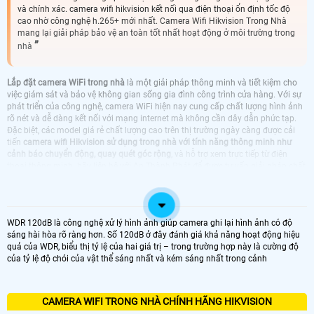
và chính xác. camera wifi hikvision kết nối qua điện thoại ổn định tốc độ
cao nhờ công nghệ h.265+ mới nhất. Camera Wifi Hikvision Trong Nhà
mang lại giải pháp bảo vệ an toàn tốt nhất hoạt động ở môi trường trong
nhà
Lắp đặt camera WiFi trong nhà
là một giải pháp thông minh và tiết kiệm cho
việc giám sát và bảo vệ không gian sống gia đình công trình cửa hàng. Với sự
phát triển của công nghệ, camera WiFi hiện nay cung cấp chất lượng hình ảnh
rõ nét và dễ dàng kết nối với mạng internet mà không cần dây dẫn phức tạp.
Đặc biệt, các model giá rẻ chất lượng cao trên thị trường ngày càng được cải
tiến
camera wifi Hikvision sử dụng trong nhà với tính năng thông minh như
cảnh báo chuyển động, quay quét góc rộng
, và hỗ trợ xem trực tiếp từ điện
thoại thông minh. hãy liên hê với An Thành Phát để được tư vấn giải pháp chất
lượng tốt nhất
LẮP CAMERA WIFI TRONG NHÀ CHÍNH HÃNG
WDR 120dB là công nghệ xử lý hình ảnh giúp camera ghi lại hình ảnh có độ
sáng hài hòa rõ ràng hơn. Số 120dB ở đây đánh giá khả năng hoạt động hiệu
quả của WDR, biểu thị tỷ lệ của hai giá trị – trong trường hợp này là cường độ
TRỌN BỘ CAMERA TRONG NHÀ
CAMERA EZVIZ LẮP TRONG NHÀ
của tỷ lệ độ chói của vật thể sáng nhất và kém sáng nhất trong cảnh
CAMERA IMOU LẮP TRONG NHÀ
LẮP CAMERA WIFI HIKVISION DAHUA LẮP
TRONG NHÀ GIÁ RẺ
CAMERA WIFI HIKVISION KBVISION DÙNG
CAMERA WIFI HIKVISION HIKVISION
CAMERA WIFI TRONG NHÀ CHÍNH HÃNG HIKVISION
TRONG NHÀ
TRONG NHÀ