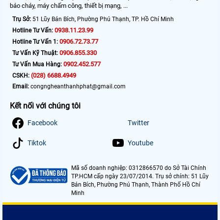
báo cháy, máy chấm công, thiết bị mạng, ...
Trụ Sở:
51 Lũy Bán Bích, Phường Phú Thạnh, TP. Hồ Chí Minh
0938.11.23.99
Hotline Tư Vấn:
0906.72.73.77
Hotline Tư Vấn 1:
0906.855.330
Tư Vấn Kỹ Thuật:
0902.452.577
Tư Vấn Mua Hàng:
(028) 6688.4949
CSKH:
Email:
congngheanthanhphat@gmail.com
Kết nối với chúng tôi
Facebook
Twitter
Tiktok
Youtube
Mã số doanh nghiệp: 0312866570 do Sở Tài Chính
TP.HCM cấp ngày 23/07/2014. Trụ sở chính: 51 Lũy
Bán Bích, Phường Phú Thạnh, Thành Phố Hồ Chí
Minh