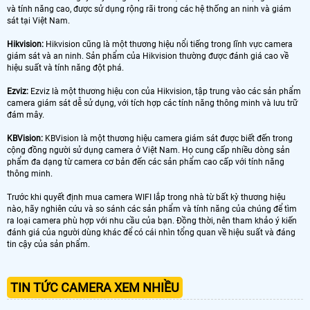
và tính năng cao, được sử dụng rộng rãi trong các hệ thống an ninh và giám
sát tại Việt Nam.
Hikvision:
Hikvision cũng là một thương hiệu nổi tiếng trong lĩnh vực camera
giám sát và an ninh. Sản phẩm của Hikvision thường được đánh giá cao về
hiệu suất và tính năng đột phá.
Ezviz:
Ezviz là một thương hiệu con của Hikvision, tập trung vào các sản phẩm
camera giám sát dễ sử dụng, với tích hợp các tính năng thông minh và lưu trữ
đám mây.
KBVision:
KBVision là một thương hiệu camera giám sát được biết đến trong
cộng đồng người sử dụng camera ở Việt Nam. Họ cung cấp nhiều dòng sản
phẩm đa dạng từ camera cơ bản đến các sản phẩm cao cấp với tính năng
thông minh.
Trước khi quyết định mua camera WIFI lắp trong nhà từ bất kỳ thương hiệu
nào, hãy nghiên cứu và so sánh các sản phẩm và tính năng của chúng để tìm
ra loại camera phù hợp với nhu cầu của bạn. Đồng thời, nên tham khảo ý kiến ​​
đánh giá của người dùng khác để có cái nhìn tổng quan về hiệu suất và đáng
tin cậy của sản phẩm.
TIN TỨC CAMERA XEM NHIỀU