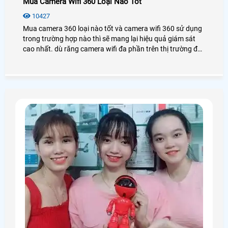
Mua Camera Wifi 360 Loại Nào Tốt
10427
Mua camera 360 loại nào tốt và camera wifi 360 sử dụng
trong trường hợp nào thì sẽ mang lại hiệu quả giám sát
cao nhất. dù răng camera wifi đa phần trên thị trường đều
tích hợp xoay 360 độ tuy giá camera xoay 360 cao hơn so
với camera wifi cố định không nhiều nhưng lắp camera
wifi 360 cũng có nhiều ưu điểm và nhượt điểm của nó.