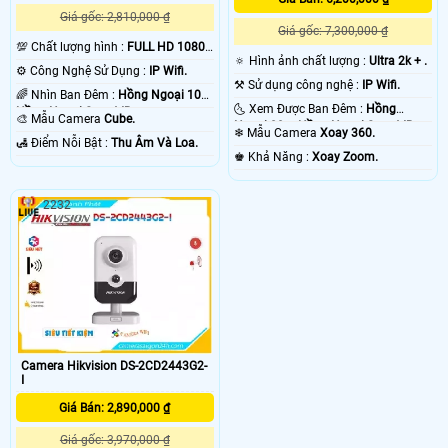
Giá gốc: 2,810,000 ₫
Giá gốc: 7,300,000 ₫
💯 Chất lượng hình :
FULL HD 1080P
🔅 Hình ảnh chất lượng :
Ultra 2k + .
.
⚙ Công Nghệ Sử Dụng :
IP Wifi.
⚒ Sử dụng công nghệ :
IP Wifi.
🌈 Nhìn Ban Đêm :
Hồng Ngoại 10m
🌜 Xem Được Ban Đêm :
Hồng
Hồng Ngoại Smart IR.
🎨 Mẫu Camera
Cube.
Ngoại 20m Hồng Ngoại Smart IR.
❄ Mẫu Camera
Xoay 360.
️🛃 Điểm Nỗi Bật :
Thu Âm Và Loa.
️♚ Khả Năng :
Xoay Zoom.
2232
Camera Hikvision DS-2CD2443G2-
I
Giá Bán: 2,890,000 ₫
Giá gốc: 3,970,000 ₫