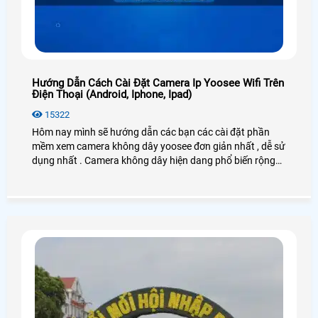
Hướng Dẫn Cách Cài Đặt Camera Ip Yoosee Wifi Trên
Điện Thoại (Android, Iphone, Ipad)
15322
Hôm nay mình sẽ hướng dẫn các bạn các cài đặt phần
mềm xem camera không dây yoosee đơn giản nhất , dễ sử
dụng nhất . Camera không dây hiện dang phổ biến rộng
rãi trên thị trường hiện nay nhờ vào các tính năng hay ưu
điểm của nó không cần kéo dây trong nhà chỉ cần có sóng
wifi là có thể kết nối được.