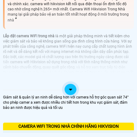
và chính xác. camera wifi hikvision kết nối qua điện thoại ổn định tốc độ
cao nhờ công nghệ h.265+ mới nhất. Camera Wifi Hikvision Trong Nhà
mang lại giải pháp bảo vệ an toàn tốt nhất hoạt động ở môi trường trong
nhà
Lắp đặt camera WiFi trong nhà
là một giải pháp thông minh và tiết kiệm cho
việc giám sát và bảo vệ không gian sống gia đình công trình cửa hàng. Với sự
phát triển của công nghệ, camera WiFi hiện nay cung cấp chất lượng hình ảnh
rõ nét và dễ dàng kết nối với mạng internet mà không cần dây dẫn phức tạp.
Đặc biệt, các model giá rẻ chất lượng cao trên thị trường ngày càng được cải
tiến
camera wifi Hikvision sử dụng trong nhà với tính năng thông minh như
cảnh báo chuyển động, quay quét góc rộng
, và hỗ trợ xem trực tiếp từ điện
thoại thông minh. hãy liên hê với An Thành Phát để được tư vấn giải pháp chất
lượng tốt nhất
LẮP CAMERA WIFI TRONG NHÀ CHÍNH HÃNG
Giám sát & quản lý an ninh dễ dàng hơn với camera hỗ trợ góc quan sát 74°
cho phép camer a xem được nhiều chi tiết hơn trong khu vực giám sát, đảm
bảo an ninh được hiệu quả và tối ưu
TRỌN BỘ CAMERA TRONG NHÀ
CAMERA EZVIZ LẮP TRONG NHÀ
CAMERA IMOU LẮP TRONG NHÀ
LẮP CAMERA WIFI HIKVISION DAHUA LẮP
TRONG NHÀ GIÁ RẺ
CAMERA WIFI TRONG NHÀ CHÍNH HÃNG HIKVISION
CAMERA WIFI HIKVISION KBVISION DÙNG
CAMERA WIFI HIKVISION HIKVISION
TRONG NHÀ
TRONG NHÀ