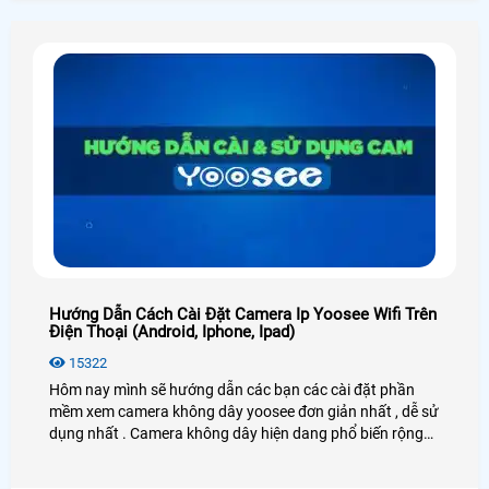
Hướng Dẫn Cách Cài Đặt Camera Ip Yoosee Wifi Trên
Điện Thoại (Android, Iphone, Ipad)
15322
Hôm nay mình sẽ hướng dẫn các bạn các cài đặt phần
mềm xem camera không dây yoosee đơn giản nhất , dễ sử
dụng nhất . Camera không dây hiện dang phổ biến rộng
rãi trên thị trường hiện nay nhờ vào các tính năng hay ưu
điểm của nó không cần kéo dây trong nhà chỉ cần có sóng