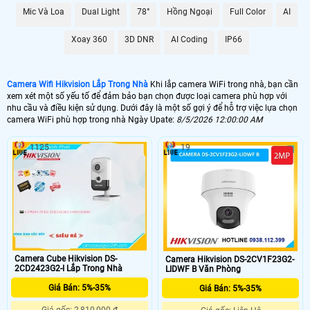
Mic Và Loa
Dual Light
78°
Hồng Ngoại
Full Color
AI
Xoay 360
3D DNR
AI Coding
IP66
Camera Wifi Hikvision Lắp Trong Nhà
Khi lắp camera WiFi trong nhà, bạn cần
xem xét một số yếu tố để đảm bảo bạn chọn được loại camera phù hợp với
nhu cầu và điều kiện sử dụng. Dưới đây là một số gợi ý để hỗ trợ việc lựa chọn
camera WiFi phù hợp trong nhà Ngày Upate:
8/5/2026 12:00:00 AM
1125
19
Camera Cube Hikvision DS-
Camera Hikvision DS-2CV1F23G2-
2CD2423G2-I Lắp Trong Nhà
LIDWF B Văn Phòng
Giá Bán: 5%-35%
Giá Bán: 5%-35%
'