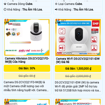
10m Hồng Ngoại Smart IR.
10m Hồng Ngoại Smart IR.
💎 Camera Dòng
Cube.
💢 Loại Camera
Cube.
️💮 Khả Năng :
Thu Âm Và Loa.
️📢 Khả Năng :
Thu Âm Và Loa.
2291
887
Camera Hikvision DS-2CV2Q21FD-
Camera Wi-Fi DS-2CV2Q21G1-IDW
IW(B) Cửa Hàng
(W) Giá Rẻ
Giá Bán: 30%
Giá Bán: 1,500,000 ₫
Giá gốc: 00 ₫
Giá gốc: 2,000,000 ₫
Camera DS-2CV2Q21FD-IW(B) là
DS-2CV2Q21G1-IDW (W) là camera
một Camera chất lượng cao với
Wi-Fi độ phân giải 2MP hỗ trợ lưu
nhiều tính năng tuyệt vời. Camera
trữ tới 512GB tích hợp micro và loa
được trang bị hồng ngoại Smart IR,
hai chiều tính năng phát hiện người
giúp quan sát trong nhà được tốt
với công nghệ Motion 2.0. Khả năng
2574
2232
hơn và rõ nét hơn trong điều kiện
chống ngược sáng DWDR và giảm