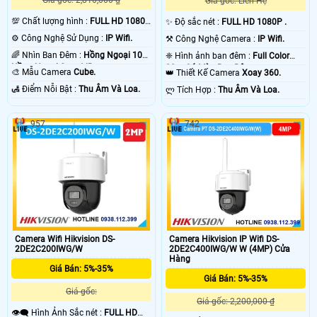
Giá gốc: 2,810,000 ₫
Giá gốc: Liên Hệ
💯 Chất lượng hình :
FULL HD 1080P
✨ Độ sắc nét :
FULL HD 1080P .
.
⚙ Công Nghệ Sử Dụng :
IP Wifi.
⚒ Công Nghệ Camera :
IP Wifi.
🌈 Nhìn Ban Đêm :
Hồng Ngoại 10m
❈ Hình ảnh ban đêm :
Full Color
Hồng Ngoại Smart IR.
20m Có Màu Ban Ðêm.
🎨 Mẫu Camera
Cube.
👑 Thiết Kế Camera
Xoay 360.
️🛃 Điểm Nỗi Bật :
Thu Âm Và Loa.
️ლ Tích Hợp :
Thu Âm Và Loa.
957
742
Camera Wifi Hikvision DS-
Camera Hikvision IP Wifi DS-
2DE2C200IWG/W
2DE2C400IWG/W W (4MP) Cửa
Hàng
Giá Bán: 5%-35%
Giá Bán: 5%-35%
Giá gốc:
Giá gốc: 2,200,000 ₫
👁️‍🗨 Hình Ảnh Sắc nét :
FULL HD