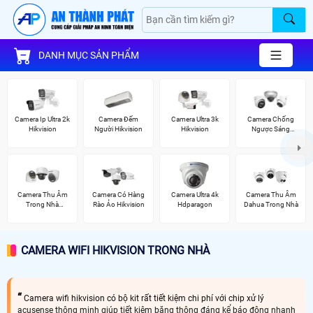
DANH MỤC SẢN PHẨM
Camera Ip Ultra 2k
Camera Đếm
Camera Ultra 3k
Camera Chống
Hikvision
Người Hikvision
Hikvision
Ngược Sáng
Hikvision
Camera Thu Âm
Camera Có Hàng
Camera Ultra 4k
Camera Thu Âm
Trong Nhà
Rào Ảo Hikvision
Hdparagon
Dahua Trong Nhà
Hikvision
CAMERA WIFI HIKVISION TRONG NHÀ
Camera wifi hikvision có bộ kit rất tiết kiệm chi phí với chip xử lý
acusense thông minh giúp tiết kiệm băng thông đáng kể báo động nhanh