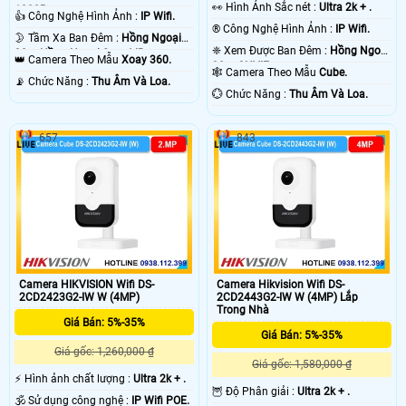
️👀 Hình Ảnh Sắc nét :
Ultra 2k + .
1080P .
👍 Công Nghệ Hình Ảnh :
IP Wifi.
®️ Công Nghệ Hình Ảnh :
IP Wifi.
🌛 Tầm Xa Ban Đêm :
Hồng Ngoại
❈ Xem Được Ban Đêm :
Hồng Ngoại
30m Hồng Ngoại Smart IR.
👑 Camera Theo Mẫu
Xoay 360.
30m ONVIF.
🕸️ Camera Theo Mẫu
Cube.
️📡 Chức Năng :
Thu Âm Và Loa.
️💮 Chức Năng :
Thu Âm Và Loa.
657
843
Camera HIKVISION Wifi DS-
Camera Hikvision Wifi DS-
2CD2423G2-IW W (4MP)
2CD2443G2-IW W (4MP) Lắp
Trong Nhà
Giá Bán: 5%-35%
Giá Bán: 5%-35%
Giá gốc: 1,260,000 ₫
Giá gốc: 1,580,000 ₫
️⚡ Hình ảnh chất lượng :
Ultra 2k + .
🦉 Độ Phân giải :
Ultra 2k + .
🕉️ Sử dụng công nghệ :
IP Wifi POE.