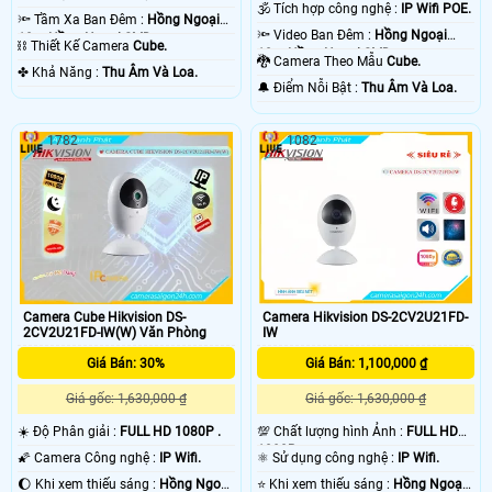
🕉️ Tích hợp công nghệ :
IP Wifi POE.
🔦 Tầm Xa Ban Đêm :
Hồng Ngoại
🔦 Video Ban Đêm :
Hồng Ngoại
10m Hồng Ngoại SMD.
⛓ Thiết Kế Camera
Cube.
10m Hồng Ngoại SMD.
🐉️ Camera Theo Mẫu
Cube.
️✤ Khả Năng :
Thu Âm Và Loa.
️🔔 Điểm Nỗi Bật :
Thu Âm Và Loa.
1782
1082
Camera Cube Hikvision DS-
Camera Hikvision DS-2CV2U21FD-
2CV2U21FD-IW(W) Văn Phòng
IW
Giá Bán: 30%
Giá Bán: 1,100,000 ₫
Giá gốc: 1,630,000 ₫
Giá gốc: 1,630,000 ₫
☀️ Độ Phân giải :
FULL HD 1080P .
💯 Chất lượng hình Ảnh :
FULL HD
1080P .
🌠 Camera Công nghệ :
IP Wifi.
⚛️ Sử dụng công nghệ :
IP Wifi.
🌔 Khi xem thiếu sáng :
Hồng Ngoại
⭐ Khi xem thiếu sáng :
Hồng Ngoại