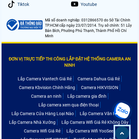
Tiktok
Youtube
Mã số doanh nghiệp: 0312866570 do Sở Tài Chính
TP.HCM cấp ngày 23/07/2014. Trụ sở chính: 51 Lũy
Bán Bích, Phường Phú Thạnh, Thành Phố Hồ Chí
Minh
ĐƠN VỊ TRỰC TIẾP THI CÔNG LẮP ĐẶT HỆ THỐNG CAMERA AN
NINH
Lắp Camera Vantech Giá Rẻ
Camera Dahua Giá Rẻ
Camera Kbvision Chính Hãng
Camera HIKVISION
Camera an ninh
Lắp camera gia đình
Lắp camera xem qua điện thoại
Lắp Camera Cửa Hàng Loại Nào
Lắp Camera Văn Phòng
Lắp Camera Nhà Xưởng
Lắp Camera Wifi Giá Rẻ Không Dây
Camera Wifi Giá Rẻ
Lắp Camera Wifi YooSee