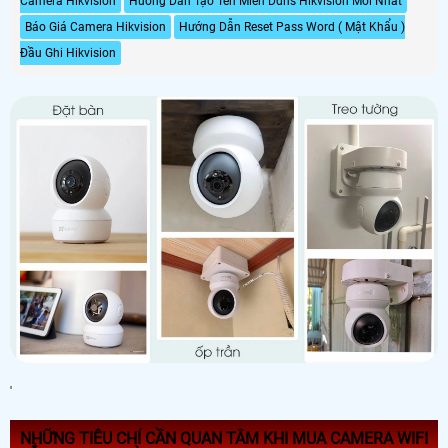
Camera Hikvision
Hướng Dẫn Tạo Tên Miền Ddns Hikvision Mới Nhất
Báo Giá Camera Hikvision
Hướng Dẫn Reset Pass Word ( Mật Khẩu )
Đầu Ghi Hikvision
'
NHỮNG TIÊU CHÍ CẦN QUAN TÂM KHI MUA CAMERA WIFI