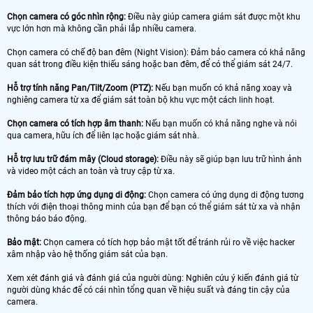
Chọn camera có góc nhìn rộng:
Điều này giúp camera giám sát được một khu
vực lớn hơn mà không cần phải lắp nhiều camera.
Chọn camera có chế độ ban đêm (Night Vision): Đảm bảo camera có khả năng
quan sát trong điều kiện thiếu sáng hoặc ban đêm, để có thể giám sát 24/7.
Hỗ trợ tính năng Pan/Tilt/Zoom (PTZ):
Nếu bạn muốn có khả năng xoay và
nghiêng camera từ xa để giám sát toàn bộ khu vực một cách linh hoạt.
Chọn camera có tích hợp âm thanh:
Nếu bạn muốn có khả năng nghe và nói
qua camera, hữu ích để liên lạc hoặc giám sát nhà.
Hỗ trợ lưu trữ đám mây (Cloud storage):
Điều này sẽ giúp bạn lưu trữ hình ảnh
và video một cách an toàn và truy cập từ xa.
Đảm bảo tích hợp ứng dụng di động:
Chọn camera có ứng dụng di động tương
thích với điện thoại thông minh của bạn để bạn có thể giám sát từ xa và nhận
thông báo báo động.
Bảo mật:
Chọn camera có tích hợp bảo mật tốt để tránh rủi ro về việc hacker
xâm nhập vào hệ thống giám sát của bạn.
Xem xét đánh giá và đánh giá của người dùng: Nghiên cứu ý kiến ​​đánh giá từ
người dùng khác để có cái nhìn tổng quan về hiệu suất và đáng tin cậy của
camera.