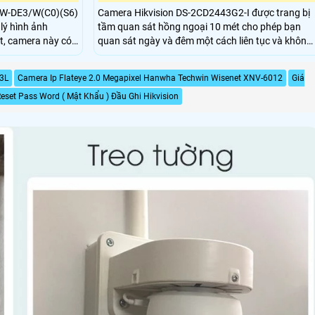
IW-DE3/W(C0)(S6)
Camera Hikvision DS-2CD2443G2-I được trang bị
lý hình ảnh
tầm quan sát hồng ngoại 10 mét cho phép bạn
quan sát ngày và đêm một cách liên tục và không
 Hồng Ngoại 20m,
bị giới hạn bởi ánh sáng môi trường. Camera DS-
P
2CD2443G2-I cũng hỗ trợ đàm thoại 2 chiều cho
3L
Camera Ip Flateye 2.0 Megapixel Hanwha Techwin Wisenet XNV-6012
Giá
lượng hình ảnh độ
phép bạn giao tiếp trực tiếp với người khác trong
u trữ lâu hơn với
eset Pass Word ( Mật Khẩu ) Đầu Ghi Hikvision
khu vực giám sát.