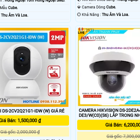
🔦 Video Ban Đêm :
Hồng Ngoại 10m Hồng Ngoại SMD.
Smart IR.
💎 Camera Dòng
Cube.
o Mẫu
Cube.
️💮 Khả Năng :
Thu Âm Và Loa.
ỗi Bật :
Thu Âm Và Loa.
2571
CAMERA HIKVISION DS-2DE2A
I DS-2CV2Q21G1-IDW (W) GIÁ RẺ
DE3/W(C0)(S6) LẮP TRONG N
Giá Bán: 1,500,000 ₫
Giá Bán: 6,200,0
Giá gốc: 2,000,000 ₫
Giá gốc: 7,300,00