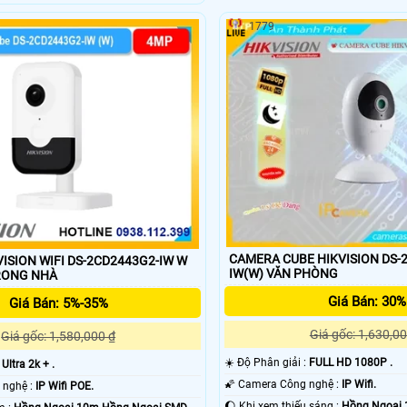
1779
CAMERA CUBE HIKVISION DS-
ISION WIFI DS-2CD2443G2-IW W
IW(W) VĂN PHÒNG
RONG NHÀ
Giá Bán: 30%
Giá Bán: 5%-35%
Giá gốc: 1,630,00
Giá gốc: 1,580,000 ₫
☀️ Độ Phân giải :
FULL HD 1080P .
:
Ultra 2k + .
🌠 Camera Công nghệ :
IP Wifi.
🕉️ Tích hợp công nghệ :
IP Wifi POE.
🌔 Khi xem thiếu sáng :
Hồng Ngoại 