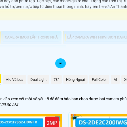
n dây dẫn phức tạp. Đặc biệt, các model giá rẻ chất lượng cao trên thị t
 và hỗ trợ xem trực tiếp từ điện thoại thông minh. hãy liên hê với An Thà
CAMERA IMOU LẮP TRONG NHÀ
LẮP CAMERA WIFI HIKVISION DAHU
FI HIKVISION HIKVISION TRONG NHÀ
Mic Và Loa
Dual Light
78°
Hồng Ngoại
Full Color
AI
X
n cần xem xét một số yếu tố để đảm bảo bạn chọn được loại camera phù hợ
:00:00 AM
953