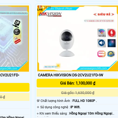
1079
'
2CV2U21FD-
CAMERA HIKVISION DS-2CV2U21FD-IW
Giá Bán: 1,100,000 ₫
Giá gốc: 1,630,000 ₫
0 ₫
💯 Chất lượng hình Ảnh :
FULL HD 1080P .
⚛️ Sử dụng công nghệ :
IP Wifi.
⭐ Khi xem thiếu sáng :
Hồng Ngoại 10m Hồng Ngoại
10m Hồng Ngoại