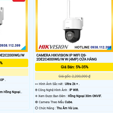
2DE2C200IWG/W
CAMERA HIKVISION IP WIFI DS-
2DE2C400IWG/W W (4MP) CỬA HÀNG
5%
Giá Bán: 5%-35%
Giá gốc: 2,200,000 ₫
0P .
️👀 Hình Ảnh Sắc nét :
Ultra 2k + .
®️ Công Nghệ Hình Ảnh :
IP Wifi.
0m Hồng Ngoại
❈ Xem Được Ban Đêm :
Hồng Ngoại 30m ONVIF.
🕸️ Camera Theo Mẫu
Cube.
️💮 Chức Năng :
Thu Âm Và Loa.