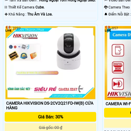
🔦 Tầm Xa Ban Đêm :
Hồng Ngoại 10m Hồng Ngoại SMD.
⛓ Thiết Kế Camera
Cube.
🐉️ Camera The
️✤ Khả Năng :
Thu Âm Và Loa.
️🔔 Điểm N
2289
857
CAMERA HIKVISION DS-2CV2Q21FD-IW(B) CỬA
CAMERA WI-F
HÀNG
Giá Bán: 30%
Giá gốc: 00 ₫