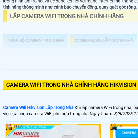
lượng hình ảnh rõ nét và dễ dàng kết nối với mạng internet mà không cầ
tính năng thông minh như cảnh báo chuyển động, quay quét góc rộng
,
LẮP CAMERA WIFI TRONG NHÀ CHÍNH HÃNG
TRỌN BỘ CAMERA TRONG NHÀ
CAMERA EZVIZ LẮP TRONG NHÀ
CAMERA WIFI HIKVISION KBVISION DÙNG TRONG NHÀ
CAMERA WI
CAMERA WIFI TRONG NHÀ CHÍNH HÃNG HIKVISION
Camera Wifi Hikvision Lắp Trong Nhà
Khi lắp camera WiFi trong nhà, bạ
việc lựa chọn camera WiFi phù hợp trong nhà Ngày Upate:
8/5/2026 12
1113
19