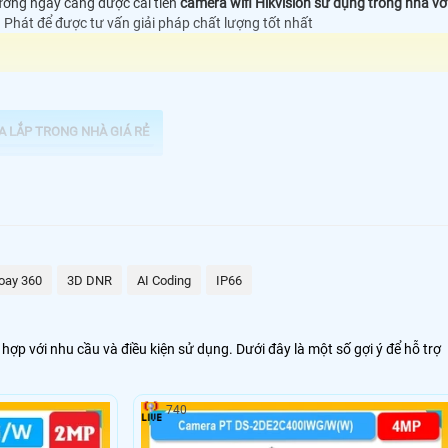
rường ngày càng được cải tiến
camera wifi Hikvision sử dụng trong nhà vớ
nh Phát để được tư vấn giải pháp chất lượng tốt nhất
A LẮP TRONG NHÀ GIÁ RẺ
oay 360
3D DNR
AI Coding
IP66
p với nhu cầu và điều kiện sử dụng. Dưới đây là một số gợi ý để hỗ trợ
740