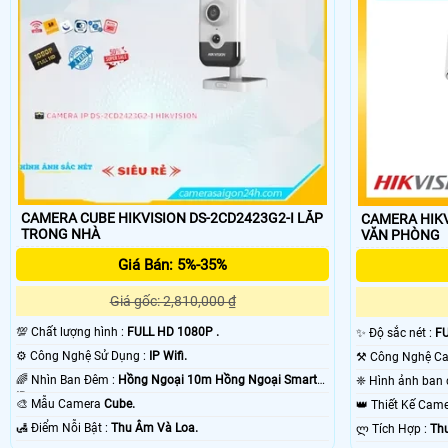
CAMERA CUBE HIKVISION DS-2CD2423G2-I LẮP
CAMERA HIKV
TRONG NHÀ
VĂN PHÒNG
Giá Bán: 5%-35%
Giá gốc: 2,810,000 ₫
💯 Chất lượng hình :
FULL HD 1080P .
✨ Độ sắc nét :
FU
⚙ Công Nghệ Sử Dụng :
IP Wifi.
🌈 Nhìn Ban Đêm :
Hồng Ngoại 10m Hồng Ngoại Smart
IR.
🎨 Mẫu Camera
Cube.
👑 Thiết Kế Ca
️🛃 Điểm Nỗi Bật :
Thu Âm Và Loa.
️ლ Tích Hợp :
Th