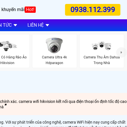
0938.112.399
 khuyến mãi
Hot!
N TỨC
LIÊN HỆ
 Có Hàng Rào Ảo
Camera Ultra 4k
Camera Thu Âm Dahua
Hikvision
Hdparagon
Trong Nhà
chính xác. camera wifi hikvision kết nối qua điện thoại ổn định tốc độ cao
nhà
ng. Với sự phát triển của công nghệ, camera WiFi hiện nay cung cấp chất