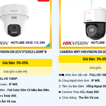
ISION DS-2CV1F23G2-LIDWF B
CAMERA WIFI HIKVISION DS-
Giá Bán: 5%-3
Giá Bán: 5%-35%
Giá gốc:
Giá gốc: Liên Hệ
👁️‍🗨 Hình Ảnh Sắc nét :
FULL HD 108
LL HD 1080P .
👍 Công Nghệ Hình Ảnh :
IP Wifi.
⚒ Công Nghệ Camera :
IP Wifi.
🌛 Tầm Xa Ban Đêm :
Hồng Ngoại 3
❈ Hình ảnh ban đêm :
Full Color 20m Có Màu Ban Ðêm.
Smart IR.
👑 Camera Theo Mẫu
Xoay 360.
mera
Xoay 360.
️📡 Chức Năng :
Thu Âm Và Loa.
u Âm Và Loa.