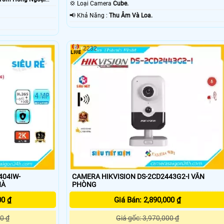
Smart IR.
💢 Loại Camera
Cube.
️📢 Khả Năng :
Thu Âm Và Loa.
2232
404IW-
CAMERA HIKVISION DS-2CD2443G2-I VĂN
HÀ
PHÒNG
00 ₫
Giá Bán: 2,890,000 ₫
0 ₫
Giá gốc: 3,970,000 ₫