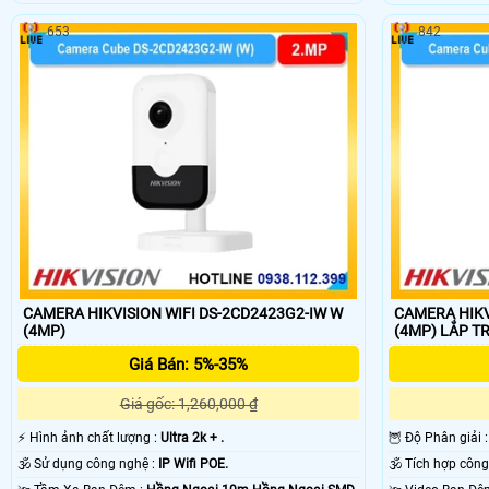
653
842
CAMERA HIKVISION WIFI DS-2CD2423G2-IW W
CAMERA HIKV
(4MP)
(4MP) LẮP T
Giá Bán: 5%-35%
Giá gốc: 1,260,000 ₫
️⚡ Hình ảnh chất lượng :
Ultra 2k + .
🦉 Độ Phân giải 
🕉️ Sử dụng công nghệ :
IP Wifi POE.