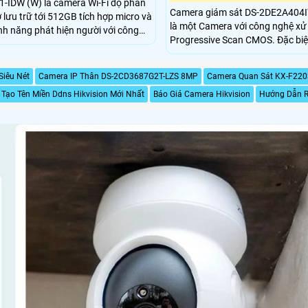
IDW (W) là camera Wi-Fi độ phân
Camera giám sát DS-2DE2A404
 lưu trữ tới 512GB tích hợp micro và
là một Camera với công nghệ xử 
ính năng phát hiện người với công
Progressive Scan CMOS. Đặc biệt, camera này có
.0. Khả năng chống ngược sáng
khả năng giám sát ban đêm với
hiễu 3D DNR giúp ghi hình sắc nét
cho chất lượng hình ảnh sắc nét. Với công nghệ I
u kiện ánh sáng, kết nối Wi-Fi nhanh
Siêu Nét
Camera IP Thân DS-2CD3687G2T-LZS 8MP
Camera Quan Sát KX-F220
Wifi, Camera này cung cấp chất 
Tạo Tên Miền Ddns Hikvision Mới Nhất
Báo Giá Camera Hikvision
phân giải Ultra 2k và cho phép lư
Hướng Dẫn R
H.265+/H