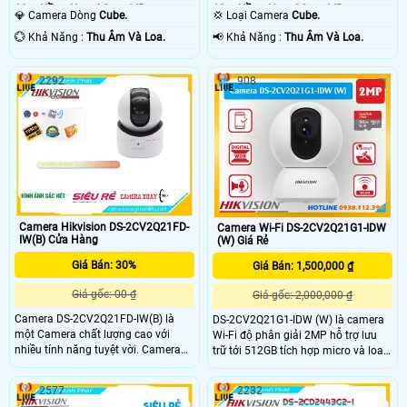
10m Hồng Ngoại Smart IR.
10m Hồng Ngoại Smart IR.
💎 Camera Dòng
Cube.
💢 Loại Camera
Cube.
️💮 Khả Năng :
Thu Âm Và Loa.
️📢 Khả Năng :
Thu Âm Và Loa.
2292
908
Camera Hikvision DS-2CV2Q21FD-
Camera Wi-Fi DS-2CV2Q21G1-IDW
IW(B) Cửa Hàng
(W) Giá Rẻ
Giá Bán: 30%
Giá Bán: 1,500,000 ₫
Giá gốc: 00 ₫
Giá gốc: 2,000,000 ₫
Camera DS-2CV2Q21FD-IW(B) là
DS-2CV2Q21G1-IDW (W) là camera
một Camera chất lượng cao với
Wi-Fi độ phân giải 2MP hỗ trợ lưu
nhiều tính năng tuyệt vời. Camera
trữ tới 512GB tích hợp micro và loa
được trang bị hồng ngoại Smart IR,
hai chiều tính năng phát hiện người
giúp quan sát trong nhà được tốt
với công nghệ Motion 2.0. Khả năng
2577
2232
hơn và rõ nét hơn trong điều kiện
chống ngược sáng DWDR và giảm