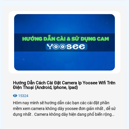
Hướng Dẫn Cách Cài Đặt Camera Ip Yoosee Wifi Trên
Điện Thoại (Android, Iphone, Ipad)
15324
Hôm nay mình sẽ hướng dẫn các bạn các cài đặt phần
mềm xem camera không dây yoosee đơn giản nhất , dễ sử
dụng nhất . Camera không dây hiện dang phổ biến rộng
rãi trên thị trường hiện nay nhờ vào các tính năng hay ưu
điểm của nó không cần kéo dây trong nhà chỉ cần có sóng