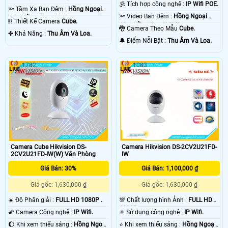
🕉️ Tích hợp công nghệ :
IP Wifi POE.
🔦 Tầm Xa Ban Đêm :
Hồng Ngoại
🔦 Video Ban Đêm :
Hồng Ngoại
10m Hồng Ngoại SMD.
⛓ Thiết Kế Camera
Cube.
10m Hồng Ngoại SMD.
🐉️ Camera Theo Mẫu
Cube.
️✤ Khả Năng :
Thu Âm Và Loa.
️🔔 Điểm Nỗi Bật :
Thu Âm Và Loa.
1782
1083
Camera Cube Hikvision DS-
Camera Hikvision DS-2CV2U21FD-
2CV2U21FD-IW(W) Văn Phòng
IW
Giá Bán: 30%
Giá Bán: 1,100,000 ₫
Giá gốc: 1,630,000 ₫
Giá gốc: 1,630,000 ₫
☀️ Độ Phân giải :
FULL HD 1080P .
💯 Chất lượng hình Ảnh :
FULL HD
1080P .
🌠 Camera Công nghệ :
IP Wifi.
⚛️ Sử dụng công nghệ :
IP Wifi.
🌔 Khi xem thiếu sáng :
Hồng Ngoại
⭐ Khi xem thiếu sáng :
Hồng Ngoại