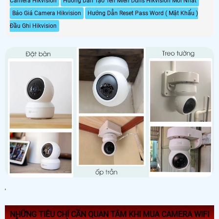
Camera Hikvision
Hướng Dẫn Tạo Tên Miền Ddns Hikvision Mới Nhất
Báo Giá Camera Hikvision
Hướng Dẫn Reset Pass Word ( Mật Khẩu )
Đầu Ghi Hikvision
'
NHỮNG TIÊU CHÍ CẦN QUAN TÂM KHI MUA CAMERA WIFI