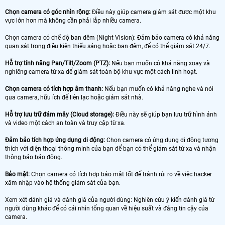
Chọn camera có góc nhìn rộng:
Điều này giúp camera giám sát được một khu
vực lớn hơn mà không cần phải lắp nhiều camera.
Chọn camera có chế độ ban đêm (Night Vision): Đảm bảo camera có khả năng
quan sát trong điều kiện thiếu sáng hoặc ban đêm, để có thể giám sát 24/7.
Hỗ trợ tính năng Pan/Tilt/Zoom (PTZ):
Nếu bạn muốn có khả năng xoay và
nghiêng camera từ xa để giám sát toàn bộ khu vực một cách linh hoạt.
Chọn camera có tích hợp âm thanh:
Nếu bạn muốn có khả năng nghe và nói
qua camera, hữu ích để liên lạc hoặc giám sát nhà.
Hỗ trợ lưu trữ đám mây (Cloud storage):
Điều này sẽ giúp bạn lưu trữ hình ảnh
và video một cách an toàn và truy cập từ xa.
Đảm bảo tích hợp ứng dụng di động:
Chọn camera có ứng dụng di động tương
thích với điện thoại thông minh của bạn để bạn có thể giám sát từ xa và nhận
thông báo báo động.
Bảo mật:
Chọn camera có tích hợp bảo mật tốt để tránh rủi ro về việc hacker
xâm nhập vào hệ thống giám sát của bạn.
Xem xét đánh giá và đánh giá của người dùng: Nghiên cứu ý kiến ​​đánh giá từ
người dùng khác để có cái nhìn tổng quan về hiệu suất và đáng tin cậy của
camera.