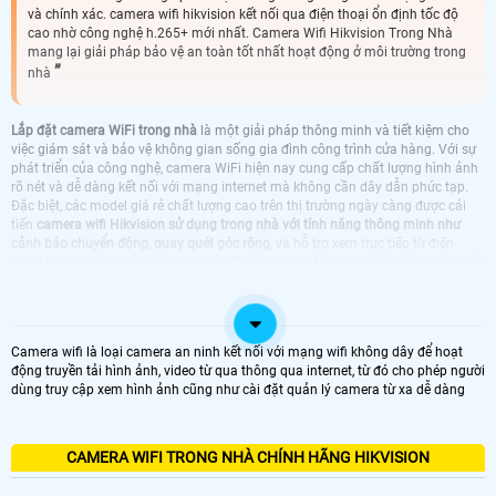
và chính xác. camera wifi hikvision kết nối qua điện thoại ổn định tốc độ
cao nhờ công nghệ h.265+ mới nhất. Camera Wifi Hikvision Trong Nhà
mang lại giải pháp bảo vệ an toàn tốt nhất hoạt động ở môi trường trong
nhà
Lắp đặt camera WiFi trong nhà
là một giải pháp thông minh và tiết kiệm cho
việc giám sát và bảo vệ không gian sống gia đình công trình cửa hàng. Với sự
phát triển của công nghệ, camera WiFi hiện nay cung cấp chất lượng hình ảnh
rõ nét và dễ dàng kết nối với mạng internet mà không cần dây dẫn phức tạp.
Đặc biệt, các model giá rẻ chất lượng cao trên thị trường ngày càng được cải
tiến
camera wifi Hikvision sử dụng trong nhà với tính năng thông minh như
cảnh báo chuyển động, quay quét góc rộng
, và hỗ trợ xem trực tiếp từ điện
thoại thông minh. hãy liên hê với An Thành Phát để được tư vấn giải pháp chất
lượng tốt nhất
LẮP CAMERA WIFI TRONG NHÀ CHÍNH HÃNG
Camera wifi là loại camera an ninh kết nối với mạng wifi không dây để hoạt
động truyền tải hình ảnh, video từ qua thông qua internet, từ đó cho phép người
dùng truy cập xem hình ảnh cũng như cài đặt quản lý camera từ xa dễ dàng
TRỌN BỘ CAMERA TRONG NHÀ
CAMERA EZVIZ LẮP TRONG NHÀ
CAMERA IMOU LẮP TRONG NHÀ
LẮP CAMERA WIFI HIKVISION DAHUA LẮP
TRONG NHÀ GIÁ RẺ
CAMERA WIFI TRONG NHÀ CHÍNH HÃNG HIKVISION
CAMERA WIFI HIKVISION KBVISION DÙNG
CAMERA WIFI HIKVISION HIKVISION
TRONG NHÀ
TRONG NHÀ