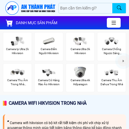
DANH MỤC SẢN PHẨM
Camera Ip Ultra 2k
Camera Đếm
Camera Ultra 3k
Camera Chống
Hikvision
Người Hikvision
Hikvision
Ngược Sáng
Hikvision
Camera Thu Âm
Camera Có Hàng
Camera Ultra 4k
Camera Thu Âm
Trong Nhà
Rào Ảo Hikvision
Hdparagon
Dahua Trong Nhà
Hikvision
CAMERA WIFI HIKVISION TRONG NHÀ
Camera wifi hikvision có bộ kit rất tiết kiệm chi phí với chip xử lý
acusense thông minh giúp tiết kiệm băng thông đáng kể báo động nhanh