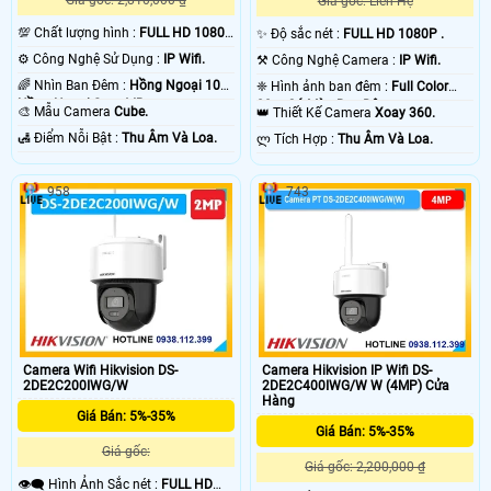
Giá gốc: 2,810,000 ₫
Giá gốc: Liên Hệ
💯 Chất lượng hình :
FULL HD 1080P
✨ Độ sắc nét :
FULL HD 1080P .
.
⚙ Công Nghệ Sử Dụng :
IP Wifi.
⚒ Công Nghệ Camera :
IP Wifi.
🌈 Nhìn Ban Đêm :
Hồng Ngoại 10m
❈ Hình ảnh ban đêm :
Full Color
Hồng Ngoại Smart IR.
20m Có Màu Ban Ðêm.
🎨 Mẫu Camera
Cube.
👑 Thiết Kế Camera
Xoay 360.
️🛃 Điểm Nỗi Bật :
Thu Âm Và Loa.
️ლ Tích Hợp :
Thu Âm Và Loa.
958
743
Camera Wifi Hikvision DS-
Camera Hikvision IP Wifi DS-
2DE2C200IWG/W
2DE2C400IWG/W W (4MP) Cửa
Hàng
Giá Bán: 5%-35%
Giá Bán: 5%-35%
Giá gốc:
Giá gốc: 2,200,000 ₫
👁️‍🗨 Hình Ảnh Sắc nét :
FULL HD