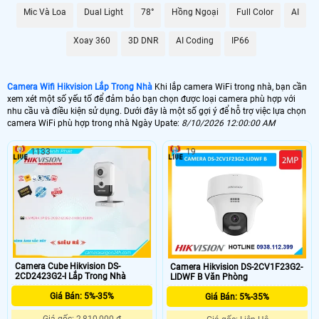
Mic Và Loa
Dual Light
78°
Hồng Ngoại
Full Color
AI
Xoay 360
3D DNR
AI Coding
IP66
Camera Wifi Hikvision Lắp Trong Nhà
Khi lắp camera WiFi trong nhà, bạn cần
xem xét một số yếu tố để đảm bảo bạn chọn được loại camera phù hợp với
nhu cầu và điều kiện sử dụng. Dưới đây là một số gợi ý để hỗ trợ việc lựa chọn
camera WiFi phù hợp trong nhà Ngày Upate:
8/10/2026 12:00:00 AM
1133
19
Camera Cube Hikvision DS-
Camera Hikvision DS-2CV1F23G2-
2CD2423G2-I Lắp Trong Nhà
LIDWF B Văn Phòng
Giá Bán: 5%-35%
Giá Bán: 5%-35%
'