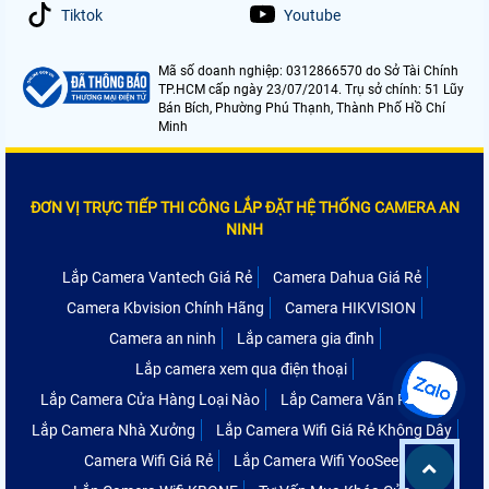
Tiktok
Youtube
Mã số doanh nghiệp: 0312866570 do Sở Tài Chính
TP.HCM cấp ngày 23/07/2014. Trụ sở chính: 51 Lũy
Bán Bích, Phường Phú Thạnh, Thành Phố Hồ Chí
Minh
ĐƠN VỊ TRỰC TIẾP THI CÔNG LẮP ĐẶT HỆ THỐNG CAMERA AN
NINH
Lắp Camera Vantech Giá Rẻ
Camera Dahua Giá Rẻ
Camera Kbvision Chính Hãng
Camera HIKVISION
Camera an ninh
Lắp camera gia đình
Lắp camera xem qua điện thoại
Lắp Camera Cửa Hàng Loại Nào
Lắp Camera Văn Phòng
Lắp Camera Nhà Xưởng
Lắp Camera Wifi Giá Rẻ Không Dây
Camera Wifi Giá Rẻ
Lắp Camera Wifi YooSee