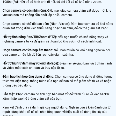
1080p (Full HD) để có hình ảnh rõ nét, đủ chi tiết và có khả năng zoom.
Chọn camera có góc nhìn rộng:
Điều này giúp camera giám sát được một khu
vực lớn hơn mà không cần phải lắp nhiều camera.
Chọn camera có chế độ ban đêm (Night Vision): Đảm bảo camera có khả năng
quan sát trong điều kiện thiếu sáng hoặc ban đêm, để có thể giám sát 24/7.
Hỗ trợ tính năng Pan/Tilt/Zoom (PTZ):
Nếu bạn muốn có khả năng xoay và
nghiêng camera từ xa để giám sát toàn bộ khu vực một cách linh hoạt.
Chọn camera có tích hợp âm thanh:
Nếu bạn muốn có khả năng nghe và nói
qua camera, hữu ích để liên lạc hoặc giám sát nhà.
Hỗ trợ lưu trữ đám mây (Cloud storage):
Điều này sẽ giúp bạn lưu trữ hình ảnh
và video một cách an toàn và truy cập từ xa.
Đảm bảo tích hợp ứng dụng di động:
Chọn camera có ứng dụng di động tương
thích với điện thoại thông minh của bạn để bạn có thể giám sát từ xa và nhận
thông báo báo động.
Bảo mật:
Chọn camera có tích hợp bảo mật tốt để tránh rủi ro về việc hacker
xâm nhập vào hệ thống giám sát của bạn.
Xem xét đánh giá và đánh giá của người dùng: Nghiên cứu ý kiến ​​đánh giá từ
người dùng khác để có cái nhìn tổng quan về hiệu suất và đáng tin cậy của