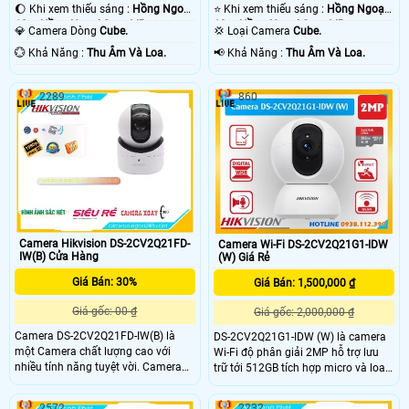
🌔 Khi xem thiếu sáng :
Hồng Ngoại
⭐ Khi xem thiếu sáng :
Hồng Ngoại
10m Hồng Ngoại Smart IR.
10m Hồng Ngoại Smart IR.
💎 Camera Dòng
Cube.
💢 Loại Camera
Cube.
️💮 Khả Năng :
Thu Âm Và Loa.
️📢 Khả Năng :
Thu Âm Và Loa.
2289
860
Camera Hikvision DS-2CV2Q21FD-
Camera Wi-Fi DS-2CV2Q21G1-IDW
IW(B) Cửa Hàng
(W) Giá Rẻ
Giá Bán: 30%
Giá Bán: 1,500,000 ₫
Giá gốc: 00 ₫
Giá gốc: 2,000,000 ₫
Camera DS-2CV2Q21FD-IW(B) là
DS-2CV2Q21G1-IDW (W) là camera
một Camera chất lượng cao với
Wi-Fi độ phân giải 2MP hỗ trợ lưu
nhiều tính năng tuyệt vời. Camera
trữ tới 512GB tích hợp micro và loa
được trang bị hồng ngoại Smart IR,
hai chiều tính năng phát hiện người
giúp quan sát trong nhà được tốt
với công nghệ Motion 2.0. Khả năng
2572
2232