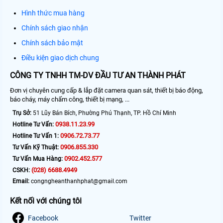
Hình thức mua hàng
Chính sách giao nhận
Chính sách bảo mật
Điều kiện giao dịch chung
CÔNG TY TNHH TM-DV ĐẦU TƯ AN THÀNH PHÁT
Đơn vị chuyên cung cấp & lắp đặt camera quan sát, thiết bị báo động,
báo cháy, máy chấm công, thiết bị mạng, ...
Trụ Sở:
51 Lũy Bán Bích, Phường Phú Thạnh, TP. Hồ Chí Minh
0938.11.23.99
Hotline Tư Vấn:
0906.72.73.77
Hotline Tư Vấn 1:
0906.855.330
Tư Vấn Kỹ Thuật:
0902.452.577
Tư Vấn Mua Hàng:
(028) 6688.4949
CSKH:
Email:
congngheanthanhphat@gmail.com
Kết nối với chúng tôi
Facebook
Twitter