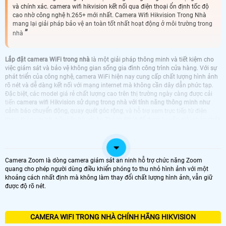
và chính xác. camera wifi hikvision kết nối qua điện thoại ổn định tốc độ
cao nhờ công nghệ h.265+ mới nhất. Camera Wifi Hikvision Trong Nhà
mang lại giải pháp bảo vệ an toàn tốt nhất hoạt động ở môi trường trong
nhà
Lắp đặt camera WiFi trong nhà
là một giải pháp thông minh và tiết kiệm cho
việc giám sát và bảo vệ không gian sống gia đình công trình cửa hàng. Với sự
phát triển của công nghệ, camera WiFi hiện nay cung cấp chất lượng hình ảnh
rõ nét và dễ dàng kết nối với mạng internet mà không cần dây dẫn phức tạp.
Đặc biệt, các model giá rẻ chất lượng cao trên thị trường ngày càng được cải
tiến
camera wifi Hikvision sử dụng trong nhà với tính năng thông minh như
cảnh báo chuyển động, quay quét góc rộng
, và hỗ trợ xem trực tiếp từ điện
thoại thông minh. hãy liên hê với An Thành Phát để được tư vấn giải pháp chất
lượng tốt nhất
LẮP CAMERA WIFI TRONG NHÀ CHÍNH HÃNG
Camera Zoom là dòng camera giám sát an ninh hỗ trợ chức năng Zoom
quang cho phép người dùng điều khiển phóng to thu nhỏ hình ảnh với một
khoảng cách nhất định mà không làm thay đổi chất lượng hình ảnh, vẫn giữ
TRỌN BỘ CAMERA TRONG NHÀ
CAMERA EZVIZ LẮP TRONG NHÀ
được độ rõ nét.
CAMERA IMOU LẮP TRONG NHÀ
LẮP CAMERA WIFI HIKVISION DAHUA LẮP
TRONG NHÀ GIÁ RẺ
CAMERA WIFI HIKVISION KBVISION DÙNG
CAMERA WIFI HIKVISION HIKVISION
CAMERA WIFI TRONG NHÀ CHÍNH HÃNG HIKVISION
TRONG NHÀ
TRONG NHÀ