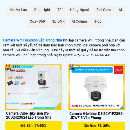
Mic Và Loa
Dual Light
78°
Hồng Ngoại
Full Color
AI
Xoay 360
3D DNR
AI Coding
IP66
Camera Wifi Hikvision Lắp Trong Nhà
Khi lắp camera WiFi trong nhà, bạn cần
xem xét một số yếu tố để đảm bảo bạn chọn được loại camera phù hợp với
nhu cầu và điều kiện sử dụng. Dưới đây là một số gợi ý để hỗ trợ việc lựa chọn
camera WiFi phù hợp trong nhà Ngày Upate:
8/5/2026 12:00:00 AM
1116
19
Camera Cube Hikvision DS-
Camera Hikvision DS-2CV1F23G2-
2CD2423G2-I Lắp Trong Nhà
LIDWF B Văn Phòng
Giá Bán: 5%-35%
Giá Bán: 5%-35%
'