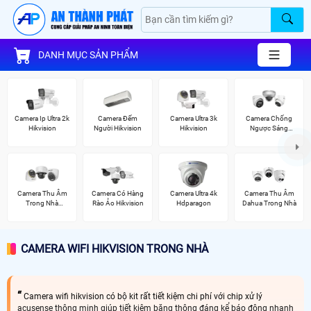
DANH MỤC SẢN PHẨM
Camera Ip Ultra 2k
Camera Đếm
Camera Ultra 3k
Camera Chống
Hikvision
Người Hikvision
Hikvision
Ngược Sáng
Hikvision
Camera Thu Âm
Camera Có Hàng
Camera Ultra 4k
Camera Thu Âm
Trong Nhà
Rào Ảo Hikvision
Hdparagon
Dahua Trong Nhà
Hikvision
CAMERA WIFI HIKVISION TRONG NHÀ
Camera wifi hikvision có bộ kit rất tiết kiệm chi phí với chip xử lý
acusense thông minh giúp tiết kiệm băng thông đáng kể báo động nhanh