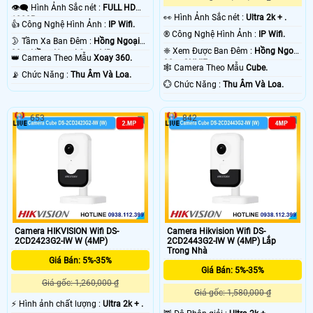
👁️‍🗨 Hình Ảnh Sắc nét :
FULL HD
️👀 Hình Ảnh Sắc nét :
Ultra 2k + .
1080P .
👍 Công Nghệ Hình Ảnh :
IP Wifi.
®️ Công Nghệ Hình Ảnh :
IP Wifi.
🌛 Tầm Xa Ban Đêm :
Hồng Ngoại
❈ Xem Được Ban Đêm :
Hồng Ngoại
30m Hồng Ngoại Smart IR.
👑 Camera Theo Mẫu
Xoay 360.
30m ONVIF.
🕸️ Camera Theo Mẫu
Cube.
️📡 Chức Năng :
Thu Âm Và Loa.
️💮 Chức Năng :
Thu Âm Và Loa.
653
842
Camera HIKVISION Wifi DS-
Camera Hikvision Wifi DS-
2CD2423G2-IW W (4MP)
2CD2443G2-IW W (4MP) Lắp
Trong Nhà
Giá Bán: 5%-35%
Giá Bán: 5%-35%
Giá gốc: 1,260,000 ₫
Giá gốc: 1,580,000 ₫
️⚡ Hình ảnh chất lượng :
Ultra 2k + .