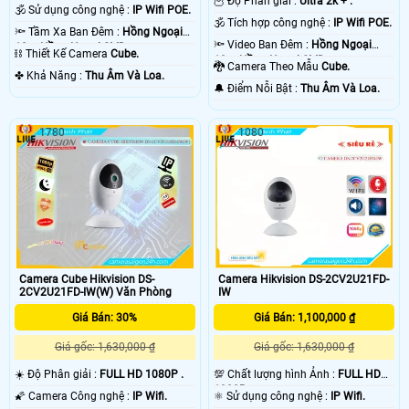
🦉 Độ Phân giải :
Ultra 2k + .
🕉️ Sử dụng công nghệ :
IP Wifi POE.
🕉️ Tích hợp công nghệ :
IP Wifi POE.
🔦 Tầm Xa Ban Đêm :
Hồng Ngoại
🔦 Video Ban Đêm :
Hồng Ngoại
10m Hồng Ngoại SMD.
⛓ Thiết Kế Camera
Cube.
10m Hồng Ngoại SMD.
🐉️ Camera Theo Mẫu
Cube.
️✤ Khả Năng :
Thu Âm Và Loa.
️🔔 Điểm Nỗi Bật :
Thu Âm Và Loa.
1780
1080
Camera Cube Hikvision DS-
Camera Hikvision DS-2CV2U21FD-
2CV2U21FD-IW(W) Văn Phòng
IW
Giá Bán: 30%
Giá Bán: 1,100,000 ₫
Giá gốc: 1,630,000 ₫
Giá gốc: 1,630,000 ₫
☀️ Độ Phân giải :
FULL HD 1080P .
💯 Chất lượng hình Ảnh :
FULL HD
1080P .
🌠 Camera Công nghệ :
IP Wifi.
⚛️ Sử dụng công nghệ :
IP Wifi.