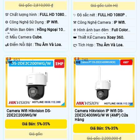
Giá gốc: 2,810,000 ₫
Giá gốc: Liên Hệ
💯 Chất lượng hình :
FULL HD 1080P
✨ Độ sắc nét :
FULL HD 1080P .
.
⚙ Công Nghệ Sử Dụng :
IP Wifi.
⚒ Công Nghệ Camera :
IP Wifi.
🌈 Nhìn Ban Đêm :
Hồng Ngoại 10m
❈ Hình ảnh ban đêm :
Full Color
Hồng Ngoại Smart IR.
20m Có Màu Ban Ðêm.
🎨 Mẫu Camera
Cube.
👑 Thiết Kế Camera
Xoay 360.
️🛃 Điểm Nỗi Bật :
Thu Âm Và Loa.
️ლ Tích Hợp :
Thu Âm Và Loa.
953
740
Camera Wifi Hikvision DS-
Camera Hikvision IP Wifi DS-
2DE2C200IWG/W
2DE2C400IWG/W W (4MP) Cửa
Hàng
Giá Bán: 5%-35%
Giá Bán: 5%-35%
Giá gốc:
Giá gốc: 2,200,000 ₫