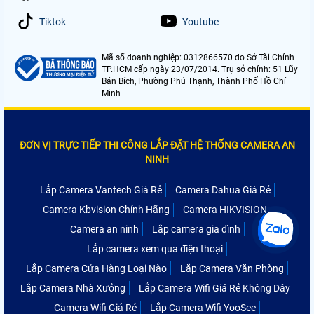
Tiktok
Youtube
Mã số doanh nghiệp: 0312866570 do Sở Tài Chính
TP.HCM cấp ngày 23/07/2014. Trụ sở chính: 51 Lũy
Bán Bích, Phường Phú Thạnh, Thành Phố Hồ Chí
Minh
ĐƠN VỊ TRỰC TIẾP THI CÔNG LẮP ĐẶT HỆ THỐNG CAMERA AN
NINH
Lắp Camera Vantech Giá Rẻ
Camera Dahua Giá Rẻ
Camera Kbvision Chính Hãng
Camera HIKVISION
Camera an ninh
Lắp camera gia đình
Lắp camera xem qua điện thoại
Lắp Camera Cửa Hàng Loại Nào
Lắp Camera Văn Phòng
Lắp Camera Nhà Xưởng
Lắp Camera Wifi Giá Rẻ Không Dây
Camera Wifi Giá Rẻ
Lắp Camera Wifi YooSee