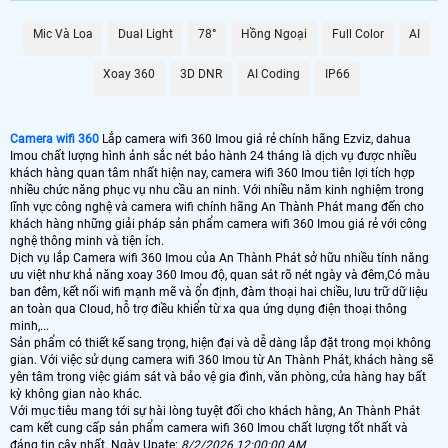
nghê IP có độ phân giải Full HD,chính vì vây hình ảnh sắc nét và chi tiết dù
giám sát qua mạng vẫn không ảnh hưởng đến chất lượng, cho phép bạn quan
Mic Và Loa
Dual Light
78°
Hồng Ngoại
Full Color
AI
sát rõ ràng các vật thể và hình ảnh một cách dễ dàng.
4: Kết nối WiFi:
Camera 360 Imou được kết nối qua mạng WiFi ngoài ra tích
Xoay 360
3D DNR
AI Coding
IP66
hợp cổng mạng để sử dụng trong điều kiện wifi yếu, cho phép bạn xem trực tiếp
hoặc lưu trữ hình ảnh và video trên điện thoại di động hoặc máy tính nhanh
hiệu quả.
5: Dễ dàng quan sát từ xa:
Với ứng dụng điện thoại di động, bạn có thể xem
Camera wifi 360
Lắp camera wifi 360 Imou giá rẻ chính hãng Ezviz, dahua
trực tiếp hình ảnh từ camera từ bất kỳ đâu và bất kỳ lúc nào thông qua kết nối
Imou chất lượng hình ảnh sắc nét bảo hành 24 tháng là dịch vụ được nhiều
internet.
khách hàng quan tâm nhất hiện nay, camera wifi 360 Imou tiên lợi tích hợp
7: Hỗ trợ thẻ nhớ:
Camera wifi 360 Imou có khay cắm thẻ nhớ, cho phép bạn
nhiều chức năng phục vụ nhu cầu an ninh. Với nhiều năm kinh nghiệm trong
lưu trữ hình ảnh và video trực tiếp trên thẻ nhớ mà không cần sử dụng điện
lĩnh vực công nghệ và camera wifi chính hãng An Thành Phát mang đến cho
thoại di động hoặc máy tính chính vì vây có thể hoặc động độc lập khi sử dụng
khách hàng những giải pháp sản phẩm camera wifi 360 Imou giá rẻ với công
1 hoặc 2 camera sẽ tiết kiệm chi phí đáng kể.
nghệ thông minh và tiện ích.
Dịch vụ lắp Camera wifi 360 Imou của An Thành Phát sở hữu nhiều tính năng
ưu việt như khả năng xoay 360 Imou độ, quan sát rõ nét ngày và đêm,Có màu
ban đêm, kết nối wifi mạnh mẽ và ổn định, đàm thoại hai chiều, lưu trữ dữ liệu
an toàn qua Cloud, hỗ trợ điều khiển từ xa qua ứng dụng điện thoại thông
minh,...
Sản phẩm có thiết kế sang trọng, hiện đại và dễ dàng lắp đặt trong mọi không
gian. Với việc sử dụng camera wifi 360 Imou từ An Thành Phát, khách hàng sẽ
yên tâm trong việc giám sát và bảo vệ gia đình, văn phòng, cửa hàng hay bất
kỳ không gian nào khác.
Với mục tiêu mang tới sự hài lòng tuyệt đối cho khách hàng, An Thành Phát
cam kết cung cấp sản phẩm camera wifi 360 Imou chất lượng tốt nhất và
đáng tin cậy nhất. Ngày Upate:
8/2/2026 12:00:00 AM