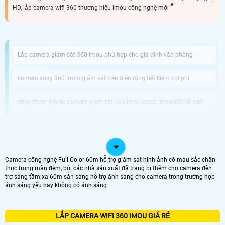
HD, lắp camera wifi 360 thương hiệu imou công nghệ mới
Lắp camera giám sát 360 Imou phù hợp cho gia đình văn phòng
camera xoay 360 Imou giám sát trên diên rộng tiết kiệm chi phí
chọn thương hiệu camera giám sát 360 Imou ezviz, imou kết nối wifi
Công ty bán camera xoay 360 Imou uy tín An Thành Phát
Lắp camera quan sát 360 Imou có nhiều ưu điểm và chức năng vượt trội
Camera công nghệ Full Color 60m hỗ trợ giám sát hình ảnh có màu sắc chân
1: Tính năng quay hình 360 Imou độ:
Camera WiFi 360 có thể quay hình toàn
thực trong màn đêm, bởi các nhà sản xuất đã trang bị thêm cho camera đèn
cảnh 360 Imou độ, giúp bạn không bỏ sót bất kỳ góc nhìn nào trong khoảng
trợ sáng tầm xa 60m sẵn sàng hỗ trợ ánh sáng cho camera trong trường hợp
cách xem phục vụ nhu cầu giám sát trực tiếp hiệu quả trên điện thoại máy tính.
ánh sáng yếu hay không có ánh sáng
2: Đàm thoại hai chiều:
Với tính năng thu âm và phát âm thanh nhờ micro và
loa tích hợp trên camera 360 Imou bạn có thể giao tiếp trực tiếp với người được
giám sát thông qua ứng dụng điện thoại, cho phép bạn duy trì liên lạc từ xa
một cách dễ dàng.
LẮP CAMERA WIFI 360 IMOU GIÁ RẺ
3: Chất lượng hình ảnh cao:
Camera wifi 360 Imou là camera sử dụng công