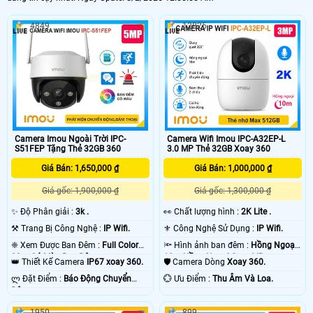
4849
12825
'
Camera Imou Ngoài Trời IPC-
Camera Wifi Imou IPC-A32EP-L
S51FEP Tặng Thẻ 32GB 360
3.0 MP Thẻ 32GB Xoay 360
Giá Bán: 1,650,000 ₫
Giá Bán: 1,000,000 ₫
Giá gốc: 1,900,000 ₫
Giá gốc: 1,300,000 ₫
✨ Độ Phân giải :
3k .
️👀 Chất lượng hình :
2K Lite .
⚒ Trang Bị Công Nghệ :
IP Wifi.
⚜️ Công Nghệ Sử Dụng :
IP Wifi.
❈ Xem Được Ban Đêm :
Full Color
🔦 Hình ảnh ban đêm :
Hồng Ngoại
20m Có Màu Ban Ðêm.
10m Hồng Ngoại Smart IR.
👑 Thiết Kế Camera
IP67 xoay 360.
🛡 Camera Dòng
Xoay 360.
️ლ Đặt Điểm :
Báo Động Chuyển
️💮 Ưu Điểm :
Thu Âm Và Loa.
Động.
1950
899