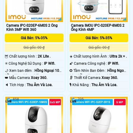
Camera IPC-S20EP-6M0S 2 Ống
Camera IMOU IPC-S20EP-8M0S 2
Kính 3MP Wifi 360
Ống Kính 4MP
Giá Bán: 5%-35%
Giá Bán: 5%-35%
Giá gốc: 00 ₫
Giá gốc: 00 ₫
🦉 Chất lượng hình :
2K Lite .
☀️ Chất lượng hình Ảnh :
Ultra 2k + .
✳️ Công Nghệ Sử Dụng :
IP Wifi.
🌠 Camera Công nghệ :
IP Wifi.
🌙 Xem ban đêm :
Hồng Ngoại 10m
✪ Tầm Nhìn Ban Đêm :
Hồng Ngoại
Hồng Ngoại Smart IR.
10m Hồng Ngoại Smart IR.
👑 Mẫu Camera
Xoay 360.
🗜️ Thiết Kế Camera
Xoay 360.
️🔈 Tích Hợp :
Thu Âm Và Loa.
️🎙 Khả Năng :
Thu Âm Và Loa.
858
705