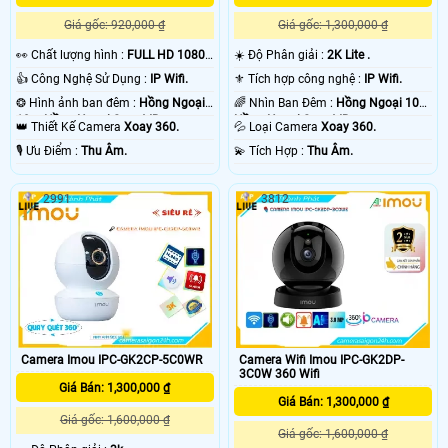
Giá gốc: 920,000 ₫
Giá gốc: 1,300,000 ₫
️👀 Chất lượng hình :
FULL HD 1080P
☀️ Độ Phân giải :
2K Lite .
.
👍 Công Nghệ Sử Dụng :
IP Wifi.
⚜️ Tích hợp công nghệ :
IP Wifi.
❂ Hình ảnh ban đêm :
Hồng Ngoại
🌈 Nhìn Ban Đêm :
Hồng Ngoại 10m
10m Hồng Ngoại Smart IR.
Hồng Ngoại Smart IR.
👑 Thiết Kế Camera
Xoay 360.
💦 Loại Camera
Xoay 360.
️🎙 Ưu Điểm :
Thu Âm.
️💫 Tích Hợp :
Thu Âm.
2991
3812
Camera Imou IPC-GK2CP-5C0WR
Camera Wifi Imou IPC-GK2DP-
3C0W 360 Wifi
Giá Bán: 1,300,000 ₫
Giá Bán: 1,300,000 ₫
Giá gốc: 1,600,000 ₫
Giá gốc: 1,600,000 ₫