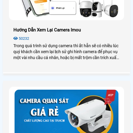
Hướng Dẫn Xem Lại Camera Imou
50232
Trong quá trình sử dụng camera thì ắt hẵn sẽ có nhiều lúc
quý khách cần xem lại lịch sử ghi hình camera để phục vụ
một vài nhu cầu cá nhân, hoặc bị mất trộm cần trích xuất
dữ liệu. Vì vậy hôm nay An Thành Phát chúng tôi sẽ
hướng dẫn các bạn cách xem lại Camera IMOU thông qua
điện thoại thông minh, máy tính. Các bạn hãy làm theo
hướng dẫn của mình nhé.