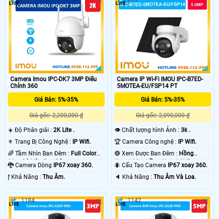
Camera Imou IPC-DK7 3MP Điểu
Camera IP Wi-Fi IMOU IPC-B7ED-
Chỉnh 360
5MOTEA-EU/FSP14 PT
Giá Bán: 5%-35%
Giá Bán: 5%-35%
Giá gốc: 2,200,000 ₫
Giá gốc: 2,090,000 ₫
☀️ Độ Phân giải :
2K Lite .
👁 Chất lượng hình Ảnh :
3k .
⚜️ Trang Bị Công Nghệ :
IP Wifi.
🏆 Camera Công nghệ :
IP Wifi.
🌈 Tầm Nhìn Ban Đêm :
Full Color
🔴 Xem Được Ban Đêm :
Hồng
20m Có Màu Ban Ðêm.
Ngoại 30m Hồng Ngoại SMD.
🐉️ Camera Dòng
IP67 xoay 360.
🐜 Cấu Tạo Camera
IP67 xoay 360.
️ƒ Khả Năng :
Thu Âm.
️🔈 Khả Năng :
Thu Âm Và Loa.
1184
1142