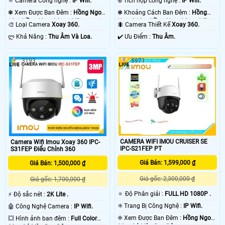
⚛️ Camera Công nghệ :
IP Wifi.
®️ Tích hợp công nghệ :
IP Wifi.
❃ Xem Được Ban Đêm :
Hồng Ngoại
❃ Khoảng Cách Ban Đêm :
Hồng
10m Hồng Ngoại Smart IR.
Ngoại 10m Hồng Ngoại Smart IR.
🎨 Loại Camera
Xoay 360.
🐜 Camera Thiết Kế
Xoay 360.
️ლ Khả Năng :
Thu Âm Và Loa.
️✔️ Ưu Điểm :
Thu Âm.
3193
5971
CAMERA WIFI IMOU CRUISER SE
Camera Wifi Imou Xoay 360 IPC-
IPC-S21FEP PT
S31FEP Điểu Chỉnh 360
Giá Bán: 1,599,000 ₫
Giá Bán: 1,500,000 ₫
Giá gốc: 2,300,000 ₫
Giá gốc: 1,700,000 ₫
🔅 Độ Phân giải :
FULL HD 1080P .
️⚡ Độ sắc nét :
2K Lite .
✳️ Trang Bị Công Nghệ :
IP Wifi.
🤖️ Công Nghệ Camera :
IP Wifi.
❈ Xem Được Ban Đêm :
Hồng Ngoại
💥 Hình ảnh ban đêm :
Full Color