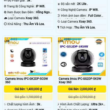
️👀 Độ Phân giải :
3k .
☀️ Độ sắc nét :
2K Lite .
®️ Trang Bị Công Nghệ :
IP Wifi.
✳️ Công Nghệ Camera :
IP Wifi.
❂ Xem Được Ban Đêm :
Hồng Ngoại
🌛 Hình ảnh ban đêm :
Full Color
10m Hồng Ngoại Smart IR.
🌧️ Loại Camera
Xoay 360.
10m Có Màu Ban Ðêm.
💦 Loại Camera
Xoay 360.
️💮 Khả Năng :
Thu Âm Và Loa.
️🎙 Tích Hợp :
Thu Âm Và Loa.
2622
2390
Camera Imou IPC-GK2DP-5C0W
Camera Imou IPC-GS2DP-5K0W
360
Xoay 360
Giá Bán: 1,400,000 ₫
Giá Bán: 2,000,000 ₫
Giá gốc: 1,700,000 ₫
Giá gốc: 2,700,000 ₫
✨ Chất lượng hình Ảnh :
3k .
️⚡ Hình Ành Chất Lượng :
Ultra 2k+
sắc nét .