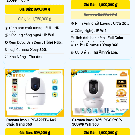
A22EP-L-V2 PT
Giá Bán: 1,800,000 ₫
Giá Bán: 899,000 ₫
Giá gốc: 2,200,000 ₫
Giá gốc: 1,750,000 ₫
👁 Hình Ành Chất Lượng :
Ultra 2k +
☀️ Hình ảnh chất lượng :
FULL HD
.
⚙ Công Nghệ :
IP Wifi.
1080P .
🕉️ Sử dụng công nghệ :
IP Wifi.
✪ Hình ảnh ban đêm :
Full Color
✪ Xem Được Ban Đêm :
Hồng Ngoại
20m Có Màu Ban Ðêm.
❄ Thiết Kế Camera
Xoay 360.
10m Hồng Ngoại Smart IR.
⛓ Loại Camera
Xoay 360.
️👮 Ưu Điểm :
Thu Âm Và Loa.
️💮 Khả Năng :
Thu Âm.
2897
2590
Camera Imou IPC-A22EP-H-V2
Camera Imou Wifi IPC-GK2CP-
Chức Năng 360
3C0WR Wifi 360
Giá Bán: 899,000 ₫
Giá Bán: 1,000,000 ₫