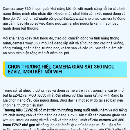
Camera xoay 360 Imou ngoài khả năng kết nối wifi mạnh cũng hỗ trợ các tính
năng thông minh như nhận diện khuôn mặt, phát hiện cảm xúc người dùng và
theo dõi đối tượng.
với nhiều công nghệ thông minh
cho phép camera tự động
gửi cảnh báo khi có sự việc đáng ngờ xảy ra, như người lạ xâm nhập hoặc
hành động bất thường.
Với khả năng xoay 360 Imou độ, theo dõi chuyển động và tính năng thông
minh, camera xoay 360 Imou dễ dàng lắp đặt và sử dụng cho các nhà xưởng,
công trường, ngân hàng, trường học, khách sạn và các khu vực cần giám sát
an ninh trên diện rộng mà tiết kiệm chi phí.
CHỌN THƯƠNG HIỆU CAMERA GIÁM SÁT 360 IMOU
EZVIZ, IMOU KẾT NỐI WIFI
Trong số rất nhiều thương hiệu và dòng camera trên thị trường, hai cái tên nổi
bật là EZVIZ và IMOU , Được nhắt đến nhiều với khả năng kết nối wifi, đang là
lựa chọn hàng đầu của người dùng. Dưới đây là một số lý do tại sao bạn nên
chọn hai thương hiệu này.
Thương hiệu EZVIZ đã có mặt trên thị trường trong suốt nhiều năm
và nổi tiếng
với chất lượng cao và tính năng đa dạng. EZVIZ sản xuất các camera giám sát
wifi 360 Imou đa dạng về mẫu mã và tính năng. Thiết kế của
camera wifi 360
Imou EZVIZ nhỏ gọn
dễ dàng lắp đặt ở bất kỳ vị trí nào bạn muốn. Đặt điểm
chất lượng hơn hầu hết các mẫu camera giám sát 360 Imou của EZVIZ đều kết