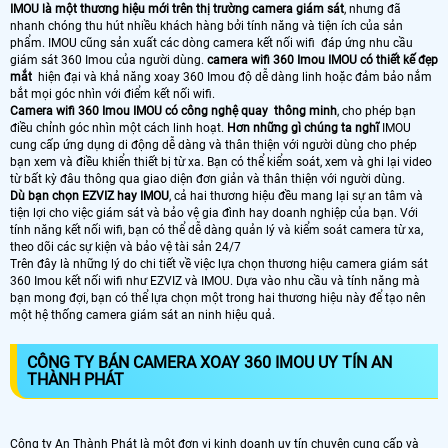
IMOU là một thương hiệu mới trên thị trường camera giám sát
, nhưng đã
nhanh chóng thu hút nhiều khách hàng bởi tính năng và tiện ích của sản
phẩm. IMOU cũng sản xuất các dòng camera kết nối wifi đáp ứng nhu cầu
giám sát 360 Imou của người dùng.
camera wifi 360 Imou IMOU có thiết kế đẹp
mắt
hiện đại và khả năng xoay 360 Imou độ dễ dàng linh hoặc đảm bảo nắm
bắt mọi góc nhìn với điểm kết nối wifi.
Camera wifi 360 Imou IMOU có công nghệ quay thông minh
, cho phép bạn
điều chỉnh góc nhìn một cách linh hoạt.
Hơn những gì chúng ta nghĩ
IMOU
cung cấp ứng dụng di động dễ dàng và thân thiện với người dùng cho phép
bạn xem và điều khiển thiết bị từ xa. Bạn có thể kiểm soát, xem và ghi lại video
từ bất kỳ đâu thông qua giao diện đơn giản và thân thiện với người dùng.
Dù bạn chọn EZVIZ hay IMOU
, cả hai thương hiệu đều mang lại sự an tâm và
tiện lợi cho việc giám sát và bảo vệ gia đình hay doanh nghiệp của bạn. Với
tính năng kết nối wifi, bạn có thể dễ dàng quản lý và kiểm soát camera từ xa,
theo dõi các sự kiện và bảo vệ tài sản 24/7
Trên đây là những lý do chi tiết về việc lựa chọn thương hiệu camera giám sát
360 Imou kết nối wifi như EZVIZ và IMOU. Dựa vào nhu cầu và tính năng mà
bạn mong đợi, bạn có thể lựa chọn một trong hai thương hiệu này để tạo nên
một hệ thống camera giám sát an ninh hiệu quả.
CÔNG TY BÁN CAMERA XOAY 360 IMOU UY TÍN AN
THÀNH PHÁT
Công ty An Thành Phát là một đơn vị kinh doanh uy tín chuyên cung cấp và