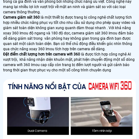
trong cả gia đình và văn phòng bởi những chức năng ưu việt. Công nghệ này
mang lại nhiều lợi ích vượt trội về mặt an ninh và giám sát so với các loại
camera thông thường.
Camera giám sát 360
là một thiết bị được trang bị công nghệ chất lượng tích
hợp nhiều chức năng phục vụ tốt cho nhu cầu sử dụng cho phép quay video và
giám sát toàn diện không gian xung quanh đàm thoại nhanh . Với khả năng
xoay 360 Imou độ ngang và 180 độ dọc, camera giám sát 360 Imou đảm bảo
dễ dàng giám sát trong văn phòng hay không gian trong gia đình bạn được
quan sát một cách toàn diện. Bạn có thể chủ động điều khiển góc nhìn thông
qua chức năng xoay 360 Imou tích hợp trên camera dễ dàng.
Đặt điểm chất lượng hơn trên camera wifi 360
là được tích hợp công nghệ AI
vượt trội, khả năng nhận diện khuôn mặt, phát hiện chuyển động một số dòng
camera wifi 360 Imou cap cấp còn trang bị đếm lượt người và gửi cảnh báo
trong thời gian thực phục vụ cho một số công trình chuyên dụng