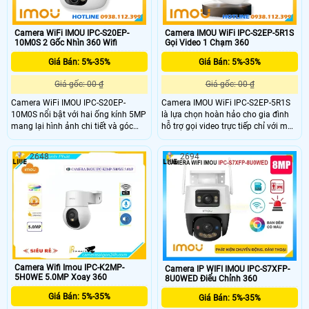
Camera WiFi IMOU IPC-S20EP-
Camera IMOU WiFi IPC-S2EP-5R1S
10M0S 2 Gốc Nhìn 360 Wifi
Gọi Video 1 Chạm 360
Giá Bán: 5%-35%
Giá Bán: 5%-35%
Giá gốc: 00 ₫
Giá gốc: 00 ₫
Camera WiFi IMOU IPC-S20EP-
Camera IMOU WiFi IPC-S2EP-5R1S
10M0S nổi bật với hai ống kính 5MP
là lựa chọn hoàn hảo cho gia đình
mang lại hình ảnh chi tiết và góc
hỗ trợ gọi video trực tiếp chỉ với một
nhìn toàn cảnh 360°. Cả hai ống
chạm hình ảnh sắc nét Full HD âm
kính hoạt động đồng thời – một cố
thanh hai chiều rõ ràng. Tích hợp
2648
2694
định một xoay linh hoạt – giúp
cảm biến hồng ngoại giúp quan sát
quan sát toàn bộ không gian mà
ban đêm chi tiết khả năng kết nối ổn
không bỏ sót điểm mù. Hỗ trợ quay
định qua WiFi6 hỗ trợ giám sát từ
quét nhận diện người chuẩn xác và
xa qua app IMOU Life.
đàm thoại hai chiều qua app IMOU
Life tiện lợi.
Camera Wifi Imou IPC-K2MP-
Camera IP WIFI IMOU IPC-S7XFP-
5H0WE 5.0MP Xoay 360
8U0WED Điểu Chỉnh 360
Giá Bán: 5%-35%
Giá Bán: 5%-35%