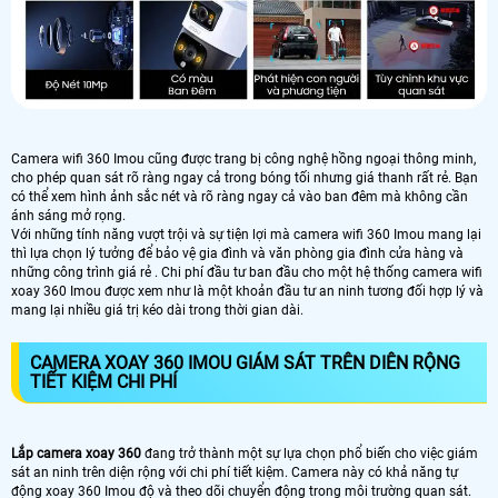
Camera wifi 360 Imou cũng được trang bị công nghệ hồng ngoại thông minh,
cho phép quan sát rõ ràng ngay cả trong bóng tối nhưng giá thanh rất rẻ. Bạn
có thể xem hình ảnh sắc nét và rõ ràng ngay cả vào ban đêm mà không cần
ánh sáng mở rọng.
Với những tính năng vượt trội và sự tiện lợi mà camera wifi 360 Imou mang lại
thì lựa chọn lý tưởng để bảo vệ gia đình và văn phòng gia đình cửa hàng và
những công trình giá rẻ . Chi phí đầu tư ban đầu cho một hệ thống camera wifi
xoay 360 Imou được xem như là một khoản đầu tư an ninh tương đối hợp lý và
mang lại nhiều giá trị kéo dài trong thời gian dài.
CAMERA XOAY 360 IMOU GIÁM SÁT TRÊN DIÊN RỘNG
TIẾT KIỆM CHI PHÍ
Lắp camera xoay 360
đang trở thành một sự lựa chọn phổ biến cho việc giám
sát an ninh trên diện rộng với chi phí tiết kiệm. Camera này có khả năng tự
động xoay 360 Imou độ và theo dõi chuyển động trong môi trường quan sát.