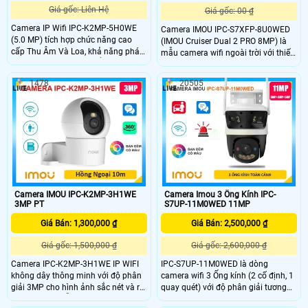
Giá gốc: Liên Hệ
Giá gốc: 00 ₫
Camera IP Wifi IPC-K2MP-5H0WE
Camera IMOU IPC-S7XFP-8U0WED
(5.0 MP) tích hợp chức năng cao
(IMOU Cruiser Dual 2 PRO 8MP) là
cấp Thu Âm Và Loa, khả năng phát
mẫu camera wifi ngoài trời với thiết
hiện con người và chuyển động. Với
kế hiện đại và hai ống kính quay
trang bị Chống Ngược Sáng HDR,
quét, mang lại độ phân giải lên đến
1478
20505
hình ảnh rõ nét dù ở môi trường ánh
8MP. Camera có khả năng quan sát
sáng khác nhau. Công nghệ xử lý
chi tiết trong điều kiện ánh sáng yếu
hình ảnh thiếu sáng Có Màu Ban
nhờ công nghệ AURORA siêu nhạy
Đêm mang lại hình ảnh sắc nét, tối
sáng và hỗ trợ chống ngược sáng
ưu khi giám sát ban đêm
HDR.
Camera IMOU IPC-K2MP-3H1WE
Camera Imou 3 Ống Kính IPC-
3MP PT
S7UP-11M0WED 11MP
Giá Bán: 1,300,000 ₫
Giá Bán: 2,500,000 ₫
Giá gốc: 1,500,000 ₫
Giá gốc: 2,600,000 ₫
Camera IPC-K2MP-3H1WE IP WIFI
IPC-S7UP-11M0WED là dòng
không dây thông minh với độ phân
camera wifi 3 Ống kính (2 cố định, 1
giải 3MP cho hình ảnh sắc nét và rõ
quay quét) với độ phân giải tương
ràng camera hỗ trợ đàm thoại 2
ứng 3MP + 3MP + 5MP đem lại tầm