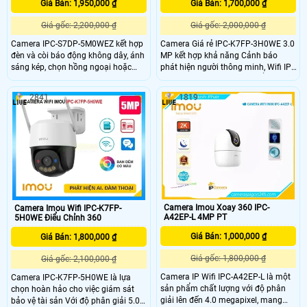
Giá Bán: 1,950,000 ₫
Giá Bán: 1,700,000 ₫
Giá gốc: 2,200,000 ₫
Giá gốc: 2,000,000 ₫
Camera IPC-S7DP-5M0WEZ kết hợp
Camera Giá rẻ IPC-K7FP-3H0WE 3.0
đèn và còi báo động không dây, ánh
MP kết hợp khả năng Cảnh báo
sáng kép, chọn hồng ngoại hoặc
phát hiện người thông minh, Wifi IP,
đèn chiếu sáng. Chất lượng hình
Còi & nháy đèn khi có chuyển động,
ảnh 5.0MP tiết kiệm băng thông và
xem màu sắc Full Color 30m vào
2841
1819
chi phí, giám sát ban đêm tốt với
ban đêm, trang bị đèn trợ sáng kép,
hồng ngoại 50m. Truyền tải hình
loa đàm thoại tích hợp, Chống
ảnh qua IP Wifi Digital chất lượng,
Ngược Sáng HDR. Camera nhỏ gọn,
chống ngược sáng HDR
xoay 360 độ, thiết kế cao cấp.
Camera Imou Xoay 360 IPC-
Camera Imou Wifi IPC-K7FP-
A42EP-L 4MP PT
5H0WE Điểu Chỉnh 360
Giá Bán: 1,000,000 ₫
Giá Bán: 1,800,000 ₫
Giá gốc: 1,800,000 ₫
Giá gốc: 2,100,000 ₫
Camera IP Wifi IPC-A42EP-L là một
Camera IPC-K7FP-5H0WE là lựa
sản phẩm chất lượng với độ phân
chọn hoàn hảo cho việc giám sát
giải lên đến 4.0 megapixel, mang
bảo vệ tài sản Với độ phân giải 5.0