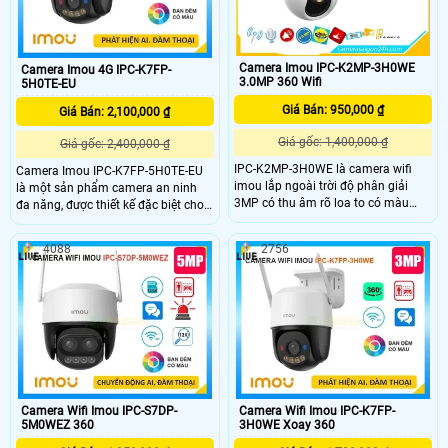
Camera Imou IPC-K2MP-3H0WE
Camera Imou 4G IPC-K7FP-
3.0MP 360 Wifi
5H0TE-EU
Giá Bán: 950,000 ₫
Giá Bán: 2,100,000 ₫
Giá gốc: 1,400,000 ₫
Giá gốc: 2,400,000 ₫
IPC-K2MP-3H0WE là camera wifi
Camera Imou IPC-K7FP-5H0TE-EU
imou lắp ngoài trời độ phân giải
là một sản phẩm camera an ninh
3MP có thu âm rõ loa to có màu
đa năng, được thiết kế đặc biệt cho
ban đêm cùng chức năng xoay 360
các ứng dụng cần giám sát từ xa
kháng nước tốt trang bị hồng ngoại
trong điều kiện không có kết nối
4088
2756
10m chức năng ai thông minh phân
mạng dây Imou IPC-K7FP-5H0TE-
biệt người và vật cuyển động phù
EU hỗ trợ công nghệ hồng ngoại với
hợp lắp cổng nhà cổng công ty nhà
khả năng nhìn đêm lên đến 30 mét.
xưởng kho hàng và giám sát xe
trước cửa hàng.
Camera Wifi Imou IPC-S7DP-
Camera Wifi Imou IPC-K7FP-
5M0WEZ 360
3H0WE Xoay 360