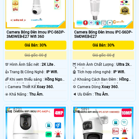
camera, rất hữu ích trong việc giao
tiếp và giám sát từ xa
Camera Bóng Đèn Imou IPC-S6DP-
Camera Bóng Đèn Imou IPC-S6DP-
3M0WEB-E27 Wifi 360
5M0WEB-E27
Giá Bán: 30%
Giá Bán: 30%
Giá gốc: 00 ₫
Giá gốc: 00 ₫
💯 Hình Ảnh Sắc nét :
2K Lite .
🦉 Hình Ành Chất Lượng :
Ultra 2k+
sắc nét .
👍 Trang Bị Công Nghệ :
IP Wifi.
🤖️ Tích hợp công nghệ :
IP Wifi.
🌈 Khi xem thiếu sáng :
Hồng Ngoại
🌙 Khoảng Cách Ban Đêm :
Hồng
20m Có Màu Ban Đêm.
Ngoại 20m Có Màu Ban Đêm.
↕️ Camera Thiết Kế
Xoay 360.
💢 Camera Dòng
Xoay 360.
️☣️ Khả Năng :
Thu Âm.
️🔈 Ưu Điểm :
Thu Âm.
6731
5891