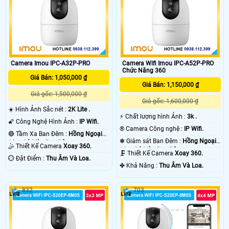
Camera Imou IPC-A32P-PRO
Camera Wifi Imou IPC-A52P-PRO
Chức Năng 360
Giá Bán: 1,050,000 ₫
Giá Bán: 1,150,000 ₫
Giá gốc: 1,500,000 ₫
Giá gốc: 1,600,000 ₫
☀️ Hình Ảnh Sắc nét :
2K Lite .
️⚡ Chất lượng hình Ảnh :
3k .
🌠 Công Nghệ Hình Ảnh :
IP Wifi.
®️ Camera Công nghệ :
IP Wifi.
🔴 Tầm Xa Ban Đêm :
Hồng Ngoại
❃ Giám sát Ban Đêm :
Hồng Ngoại
10m Có Màu Ban Ðêm.
🤹 Thiết Kế Camera
Xoay 360.
10m Có Màu Ban Ðêm.
🗜️ Thiết Kế Camera
Xoay 360.
️💮 Đặt Điểm :
Thu Âm Và Loa.
️✤ Khả Năng :
Thu Âm Và Loa.
832
703