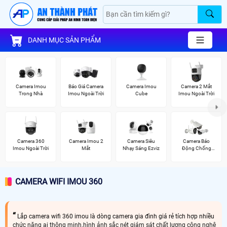
DANH MỤC SẢN PHẨM
Camera Imou
Báo Giá Camera
Camera Imou
Camera 2 Mắt
Trong Nhà
Imou Ngoài Trời
Cube
Imou Ngoài Trời
Camera 360
Camera Imou 2
Camera Siêu
Camera Báo
Imou Ngoài Trời
Mắt
Nhạy Sáng Ezviz
Động Chống
Trộm Hikvision
CAMERA WIFI IMOU 360
Lắp camera wifi 360 imou là dòng camera gia đình giá rẻ tích hợp nhiều
chức năng ai thông minh.hình ảnh sắc nét giám sát chất lượng công nghệ