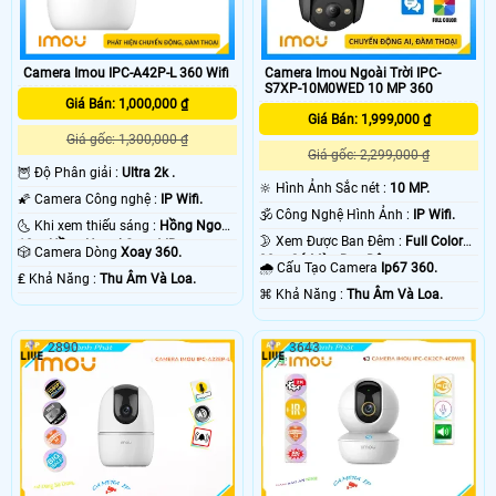
Camera Imou Ngoài Trời IPC-
Camera Imou IPC-A42P-L 360 Wifi
S7XP-10M0WED 10 MP 360
Giá Bán: 1,000,000 ₫
Giá Bán: 1,999,000 ₫
Giá gốc: 1,300,000 ₫
Giá gốc: 2,299,000 ₫
🦉 Độ Phân giải :
Ultra 2k .
🔆 Hình Ảnh Sắc nét :
10 MP.
🌠 Camera Công nghệ :
IP Wifi.
🕉️ Công Nghệ Hình Ảnh :
IP Wifi.
🌜 Khi xem thiếu sáng :
Hồng Ngoại
🌛 Xem Được Ban Đêm :
Full Color
10m Hồng Ngoại Smart IR.
🎲 Camera Dòng
Xoay 360.
30m Có Màu Ban Ðêm.
🌧️ Cấu Tạo Camera
Ip67 360.
️₤ Khả Năng :
Thu Âm Và Loa.
️⌘ Khả Năng :
Thu Âm Và Loa.
2890
3643