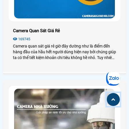
Camera Quan Sát Giá Rẻ
169745
Camera quan sát giá rẻ giờ đây dường như là điểm đến
hàng đầu của hầu hết người dùng hiện nay bởi chúng giúp
ta có thể tiết kiệm khoản chi tiêu không hề nhỏ. Tuy nhiên
camera quan sát có rất nhiều loại, thương hiệu hay nguồn
gốc xuất xứ, mỗi loại có những đặc điểm, chức năng riêng,
vậy chúng ta nên lắp camera quan sát giá rẻ nào để đảm
bảo chất lượng tốt, hiệu quả cao