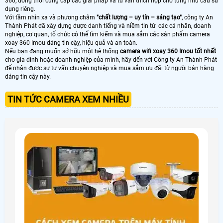
360, đồng thời cung cấp các giải pháp và tư vấn thích hợp cho từng nhu cầu sử
dụng riêng.
Với tầm nhìn xa và phương châm
"chất lượng – uy tín – sáng tạo"
, công ty An
Thành Phát đã xây dựng được danh tiếng và niềm tin từ các cá nhân, doanh
nghiệp, cơ quan, tổ chức có thể tìm kiếm và mua sắm các sản phẩm camera
xoay 360 Imou đáng tin cậy, hiệu quả và an toàn.
Nếu bạn đang muốn sở hữu một hệ thống
camera wifi xoay 360 Imou tốt nhất
cho gia đình hoặc doanh nghiệp của mình, hãy đến với Công ty An Thành Phát
để nhận được sự tư vấn chuyên nghiệp và mua sắm ưu đãi từ người bán hàng
đáng tin cậy này.
TIN TỨC CAMERA XEM NHIỀU