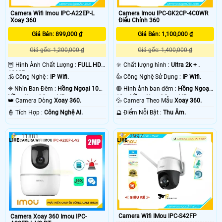
Camera Wifi Imou IPC-A22EP-L
Camera Imou IPC-GK2CP-4C0WR
Xoay 360
Điểu Chỉnh 360
Giá Bán: 899,000 ₫
Giá Bán: 1,100,000 ₫
Giá gốc: 1,200,000 ₫
Giá gốc: 1,400,000 ₫
🦉 Hình Ành Chất Lượng :
FULL HD
🔆 Chất lượng hình :
Ultra 2k + .
1080P .
🕉️ Công Nghệ :
IP Wifi.
👍 Công Nghệ Sử Dụng :
IP Wifi.
❈ Nhìn Ban Đêm :
Hồng Ngoại 10m
🔴 Hình ảnh ban đêm :
Hồng Ngoại
Hồng Ngoại Smart IR.
10m Hồng Ngoại Smart IR.
👑 Camera Dòng
Xoay 360.
💦 Camera Theo Mẫu
Xoay 360.
️👮 Tích Hợp :
Công Nghệ AI.
️🔮 Điểm Nỗi Bật :
Thu Âm.
11881
2997
Camera Wifi IMou IPC-S42FP
Camera Xoay 360 Imou IPC-