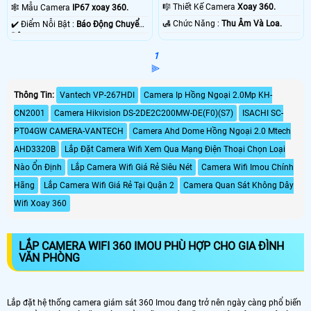
30m Có Màu Ban Ðêm.
30m Có Màu Ban Ðêm.
🎼️ Thiết Kế Camera
Xoay 360.
🕸️ Mẫu Camera
IP67 xoay 360.
️🛃 Chức Năng :
Thu Âm Và Loa.
️✔️ Điểm Nỗi Bật :
Báo Động Chuyển
Động.
1
⫸
Thông Tin:
Vantech VP-267HDI
Camera Ip Hồng Ngoại 2.0Mp KH-
CN2001
Camera Hikvision DS-2DE2C200MW-DE(F0)(S7)
ISACHI SC-
PT04GW CAMERA-VANTECH
Camera Ahd Dome Hồng Ngoại 2.0 Mtech
AHD3320B
Lắp Đặt Camera Wifi Xem Qua Mạng Điện Thoại Chọn Loại
Nào Ổn Định
Lắp Camera Wifi Giá Rẻ Siêu Nét
Camera Wifi Imou Chính
Hãng
Lắp Camera Wifi Giá Rẻ Tại Quận 2
Camera Quan Sát Không Dây
Wifi Xoay 360
LẮP CAMERA WIFI 360 IMOU PHÙ HỢP CHO GIA ĐÌNH
VĂN PHÒNG
Lắp đặt hệ thống camera giám sát 360 Imou đang trở nên ngày càng phổ biến