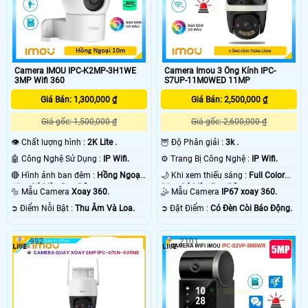
Camera IMOU IPC-K2MP-3H1WE
Camera Imou 3 Ống Kính IPC-
3MP Wifi 360
S7UP-11M0WED 11MP
Giá Bán: 1,300,000 ₫
Giá Bán: 2,500,000 ₫
Giá gốc: 1,500,000 ₫
Giá gốc: 2,600,000 ₫
👁 Chất lượng hình :
2K Lite .
🦉 Độ Phân giải :
3k .
🤖️ Công Nghệ Sử Dụng :
IP Wifi.
⚙ Trang Bị Công Nghệ :
IP Wifi.
🔴 Hình ảnh ban đêm :
Hồng Ngoại
🌙 Khi xem thiếu sáng :
Full Color
10m Có Màu Ban Ðêm.
30m Có Màu Ban Ðêm.
🔩 Mẫu Camera
Xoay 360.
🤹 Mẫu Camera
IP67 xoay 360.
️➲ Điểm Nỗi Bật :
Thu Âm Và Loa.
️➲ Đặt Điểm :
Có Ðèn Còi Báo Động.
992
2101