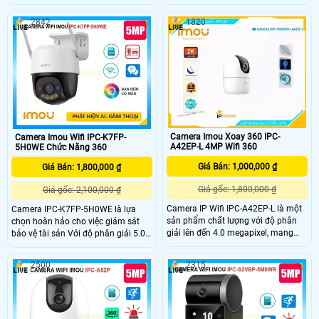
đèn chiếu sáng. Chất lượng hình
Còi & nháy đèn khi có chuyển động,
ảnh 5.0MP tiết kiệm băng thông và
xem màu sắc Full Color 30m vào
2842
1820
chi phí, giám sát ban đêm tốt với
ban đêm, trang bị đèn trợ sáng kép,
hồng ngoại 50m. Truyền tải hình
loa đàm thoại tích hợp, Chống
ảnh qua IP Wifi Digital chất lượng,
Ngược Sáng HDR. Camera nhỏ gọn,
chống ngược sáng HDR
xoay 360 độ, thiết kế cao cấp.
Camera Imou Xoay 360 IPC-
Camera Imou Wifi IPC-K7FP-
A42EP-L 4MP Wifi 360
5H0WE Chức Năng 360
Giá Bán: 1,000,000 ₫
Giá Bán: 1,800,000 ₫
Giá gốc: 1,800,000 ₫
Giá gốc: 2,100,000 ₫
Camera IP Wifi IPC-A42EP-L là một
Camera IPC-K7FP-5H0WE là lựa
sản phẩm chất lượng với độ phân
chọn hoàn hảo cho việc giám sát
giải lên đến 4.0 megapixel, mang
bảo vệ tài sản Với độ phân giải 5.0
đến hình ảnh sắc nét. Với khả năng
megapixel camera không dây này
xem ban đêm thông qua công nghệ
kết hợp khả năng phát hiện chuyển
2500
2315
hồng ngoại 10m, camera này hiệu
động thông minh và phát hiện hình
quả trong việc giám sát khu vực vào
dáng người. Đặc biệt, thiết bị này
buổi tối. Được trang bị công nghệ IP
trang bị đèn cảnh báo xâm nhập và
Wifi, không giảm chất lượng hình
còi hú tại chỗ, giúp người dùng dễ
ảnh khi truy cập từ xa
dàng nhận biết sự xâm nhập