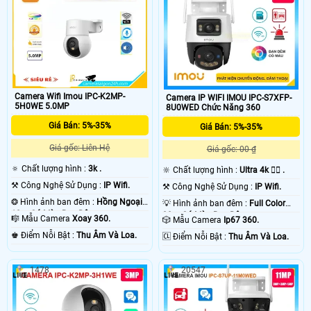
Camera Wifi Imou IPC-K2MP-
Camera IP WIFI IMOU IPC-S7XFP-
5H0WE 5.0MP
8U0WED Chức Năng 360
Giá Bán: 5%-35%
Giá Bán: 5%-35%
Giá gốc: Liên Hệ
Giá gốc: 00 ₫
🔅 Chất lượng hình :
3k .
🔆 Chất lượng hình :
Ultra 4k 👍🏾 .
⚒ Công Nghệ Sử Dụng :
IP Wifi.
⚒ Công Nghệ Sử Dụng :
IP Wifi.
❂ Hình ảnh ban đêm :
Hồng Ngoại
💡 Hình ảnh ban đêm :
Full Color
10m Có Màu Ban Ðêm.
30m Có Màu Ban Ðêm.
🎼️ Mẫu Camera
Xoay 360.
🎲 Mẫu Camera
Ip67 360.
️♚ Điểm Nỗi Bật :
Thu Âm Và Loa.
️🆑 Điểm Nỗi Bật :
Thu Âm Và Loa.
1478
20547