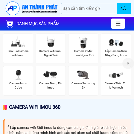
DANH MỤC SẢN PHẨM
Báo Giá Camera
Camera Wifi Imou
Camera 2 Mắt
Lắp Camera Siêu
Wifi Imou
Ngoài Trời
Imou Ngoài Trời
Nhạy Sáng Imou
Camera Imou
Camera Dùng Pin
Camera Samsung
Camera Thân Trụ
Cube
Imou
2K
Ip Vantech
CAMERA WIFI IMOU 360
Lắp camera wifi 360 imou là dòng camera gia đình giá rẻ tích hợp nhiều
chức năng ai thông minh.hình ảnh sắc nét giám sát chất lượng công nghệ