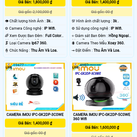
Giá Bán: 1,800,000 ₫
Giá Bán: 1,400,000 ₫
Giá gốc: 2,100,000 ₫
Giá gốc: 00 ₫
👁 Chất lượng hình Ảnh :
3k .
💯 Hình ảnh chất lượng :
3k .
⚙ Camera Công nghệ :
IP Wifi.
⚙ Sử dụng công nghệ :
IP Wifi.
🌈 Xem Được Ban Đêm :
Full Color
⭐ Giám sát Ban Đêm :
Hồng Ngoại
30m Có Màu Ban Ðêm.
30m Hồng Ngoại Smart IR.
🗜️ Loại Camera
Ip67 360.
🐜 Camera Theo Mẫu
Xoay 360.
️👮 Chức Năng :
Thu Âm Và Loa.
️⇝ Đặt Điểm :
Thu Âm Và Loa.
19477
4157
CAMERA IMOU IPC-GK2DP-3C0WE
CAMERA IMOU IPC-GK2DP-5C0WE
360 Wifi
Giá Bán: 1,400,000 ₫
Giá Bán: 1,600,000 ₫
Giá gốc: 00 ₫