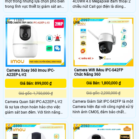
một trong những lựa chọn phổ biến
4C0WR 4.0 Megapixel đàm thoại 2
trong lĩnh vực thiết bị giám sát an
chiều nút Call gọi điện là dòng
ninh hiện đại. Được thiết kế để cung
camera IP wifi không dây mới nhất
cấp hình ảnh rõ nét và tính năng
có trang bị thêm nút Call gọi điện tới
11882
2997
mạnh mẽ, sản phẩm này là giải
điện thoại giúp người đứng gần
pháp lý tưởng cho nhu cầu giám sát
camera có thể trò chuyên nhanh
an ninh trong gia đình và doanh
cũng như cần sự trợ giúp khẩn cấp.
nghiệp
Camera Wifi IMou IPC-S42FP
Camera Xoay 360 Imou IPC-
Chức Năng 360
A22EP-L-V2
Giá Bán: 1,800,000 ₫
Giá Bán: 899,000 ₫
Giá gốc: 2,200,000 ₫
Giá gốc: 1,750,000 ₫
Camera Giám Sát IPC-S42FP là một
Camera Quan Sát IPC-A22EP-L-V2
Camera hiện đại với công nghệ xử lý
là sự lựa chọn hoàn hảo cho việc
hình ảnh CMOS, đảm bảo chất
giám sát ban đêm. Với tính năng
lượng hình ảnh chân thực. Với công
hồng ngoại 10m, camera cho hình
nghệ thiếu sáng Full Color, camera
ảnh rõ nét và chi tiết ngay cả trong
2899
2593
có khả năng quan sát trong điều
điều kiện ánh sáng yếu. Độ phân
kiện thiếu sáng màu sắc rõ ràng. Độ
giải 2.0 MP mang đến hình ảnh sắc
phân giải 4.0 MP cho hình ảnh sắc
nét, chất lượng cao