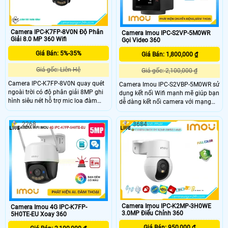
Camera IPC-K7FP-8V0N Độ Phân
Camera Imou IPC-S2VP-5M0WR
Giải 8.0 MP 360 Wifi
Gọi Video 360
Giá Bán: 5%-35%
Giá Bán: 1,800,000 ₫
Giá gốc: Liên Hệ
Giá gốc: 2,100,000 ₫
Camera IPC-K7FP-8V0N quay quét
Camera Imou IPC-S2VBP-5M0WR sử
ngoài trời có độ phân giải 8MP ghi
dụng kết nối Wifi mạnh mẽ giúp bạn
hình siêu nét hỗ trợ mic loa đàm
dễ dàng kết nối camera với mạng
thoại cực rỏ. Khay thẻ nhớ lên đến
Internet mà không cần phải kéo dây
512GB lưu trữ lâu dài với chuẩn nén
cáp phức tạp, Việc tích hợp video
2268
3684
video H.265. Hỗ trợ tính năng AI
trên màn hình 2. 4 inch và quản lý
phát hiện chuyển động, phân biệt
camera qua ứng dụng Imou trên
người xe, thiết lập hàng rào xâm
điện thoại thông minh giúp bạn
nhập giám sát an ninh hiệu quả
kiểm soát và theo dõi từ xa một
hơn.
cách dễ dàng và thuận tiện.
Camera Imou IPC-K2MP-3H0WE
Camera Imou 4G IPC-K7FP-
3.0MP Điểu Chỉnh 360
5H0TE-EU Xoay 360
Giá Bán: 950,000 ₫