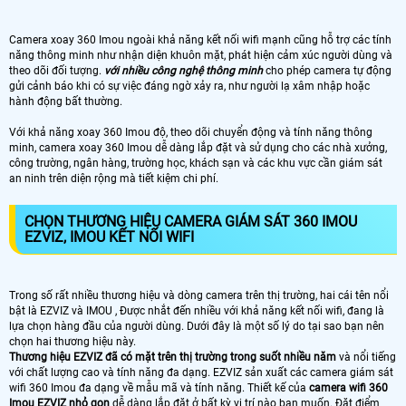
Camera xoay 360 Imou ngoài khả năng kết nối wifi mạnh cũng hỗ trợ các tính
năng thông minh như nhận diện khuôn mặt, phát hiện cảm xúc người dùng và
theo dõi đối tượng.
với nhiều công nghệ thông minh
cho phép camera tự động
gửi cảnh báo khi có sự việc đáng ngờ xảy ra, như người lạ xâm nhập hoặc
hành động bất thường.
Với khả năng xoay 360 Imou độ, theo dõi chuyển động và tính năng thông
minh, camera xoay 360 Imou dễ dàng lắp đặt và sử dụng cho các nhà xưởng,
công trường, ngân hàng, trường học, khách sạn và các khu vực cần giám sát
an ninh trên diện rộng mà tiết kiệm chi phí.
CHỌN THƯƠNG HIỆU CAMERA GIÁM SÁT 360 IMOU
EZVIZ, IMOU KẾT NỐI WIFI
Trong số rất nhiều thương hiệu và dòng camera trên thị trường, hai cái tên nổi
bật là EZVIZ và IMOU , Được nhắt đến nhiều với khả năng kết nối wifi, đang là
lựa chọn hàng đầu của người dùng. Dưới đây là một số lý do tại sao bạn nên
chọn hai thương hiệu này.
Thương hiệu EZVIZ đã có mặt trên thị trường trong suốt nhiều năm
và nổi tiếng
với chất lượng cao và tính năng đa dạng. EZVIZ sản xuất các camera giám sát
wifi 360 Imou đa dạng về mẫu mã và tính năng. Thiết kế của
camera wifi 360
Imou EZVIZ nhỏ gọn
dễ dàng lắp đặt ở bất kỳ vị trí nào bạn muốn. Đặt điểm