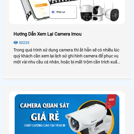
Hướng Dẫn Xem Lại Camera Imou
50233
Trong quá trình sử dụng camera thì ắt hẵn sẽ có nhiều lúc
quý khách cần xem lại lịch sử ghi hình camera để phục vụ
một vài nhu cầu cá nhân, hoặc bị mất trộm cần trích xuất
dữ liệu. Vì vậy hôm nay An Thành Phát chúng tôi sẽ
hướng dẫn các bạn cách xem lại Camera IMOU thông qua
điện thoại thông minh, máy tính. Các bạn hãy làm theo
hướng dẫn của mình nhé.