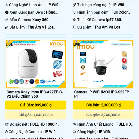
✳️ Công Nghệ Hình Ảnh :
IP Wifi.
🕉️ Tích hợp công nghệ :
IP Wifi.
🌚 Xem Được Ban Đêm :
Hồng
💡 Hình ảnh ban đêm :
Full Color
Ngoại 10m Hồng Ngoại Smart IR.
30m Có Màu Ban Ðêm.
🎨 Mẫu Camera
Xoay 360.
💎 Thiết Kế Camera
Ip67 360.
️✔️ Đặt Điểm :
Thu Âm Và Loa.
️🆑 Ưu Điểm :
Thu Âm Và Loa.
9732
10249
Camera Xoay Imou IPC-A22EP-G-
Camera IP WIFI IMOU IPC-S22FP
V2 Điểu Chỉnh 360
PT
Giá Bán: 899,000 ₫
Giá Bán: 2,300,000 ₫
Giá gốc: 1,040,000 ₫
Giá gốc: 2,746,000 ₫
💯 Độ sắc nét :
FULL HD 1080P .
🦉 Hình Ành Chất Lượng :
FULL HD
1080P .
®️ Công Nghệ Camera :
IP Wifi.
👍 Công Nghệ :
IP Wifi.