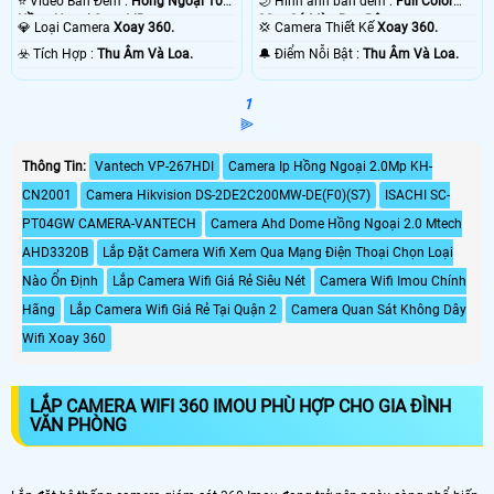
⭐ Video Ban Đêm :
Hồng Ngoại 10m
🌙 Hình ảnh ban đêm :
Full Color
Hồng Ngoại Smart IR.
30m Có Màu Ban Ðêm.
💎 Loại Camera
Xoay 360.
💢 Camera Thiết Kế
Xoay 360.
️☣️ Tích Hợp :
Thu Âm Và Loa.
️🔔 Điểm Nỗi Bật :
Thu Âm Và Loa.
1
⫸
Thông Tin:
Vantech VP-267HDI
Camera Ip Hồng Ngoại 2.0Mp KH-
CN2001
Camera Hikvision DS-2DE2C200MW-DE(F0)(S7)
ISACHI SC-
PT04GW CAMERA-VANTECH
Camera Ahd Dome Hồng Ngoại 2.0 Mtech
AHD3320B
Lắp Đặt Camera Wifi Xem Qua Mạng Điện Thoại Chọn Loại
Nào Ổn Định
Lắp Camera Wifi Giá Rẻ Siêu Nét
Camera Wifi Imou Chính
Hãng
Lắp Camera Wifi Giá Rẻ Tại Quận 2
Camera Quan Sát Không Dây
Wifi Xoay 360
LẮP CAMERA WIFI 360 IMOU PHÙ HỢP CHO GIA ĐÌNH
VĂN PHÒNG