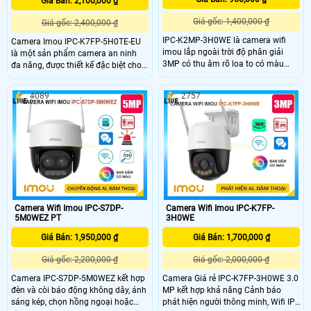
Giá Bán: 2,100,000 ₫
Giá gốc: 1,400,000 ₫
Giá gốc: 2,400,000 ₫
IPC-K2MP-3H0WE là camera wifi
Camera Imou IPC-K7FP-5H0TE-EU
imou lắp ngoài trời độ phân giải
là một sản phẩm camera an ninh
3MP có thu âm rõ loa to có màu
đa năng, được thiết kế đặc biệt cho
ban đêm cùng chức năng xoay 360
các ứng dụng cần giám sát từ xa
kháng nước tốt trang bị hồng ngoại
trong điều kiện không có kết nối
4089
2757
10m chức năng ai thông minh phân
mạng dây Imou IPC-K7FP-5H0TE-
biệt người và vật cuyển động phù
EU hỗ trợ công nghệ hồng ngoại với
hợp lắp cổng nhà cổng công ty nhà
khả năng nhìn đêm lên đến 30 mét.
xưởng kho hàng và giám sát xe
trước cửa hàng.
Camera Wifi Imou IPC-S7DP-
Camera Wifi Imou IPC-K7FP-
5M0WEZ PT
3H0WE
Giá Bán: 1,950,000 ₫
Giá Bán: 1,700,000 ₫
Giá gốc: 2,200,000 ₫
Giá gốc: 2,000,000 ₫
Camera IPC-S7DP-5M0WEZ kết hợp
Camera Giá rẻ IPC-K7FP-3H0WE 3.0
đèn và còi báo động không dây, ánh
MP kết hợp khả năng Cảnh báo
sáng kép, chọn hồng ngoại hoặc
phát hiện người thông minh, Wifi IP,