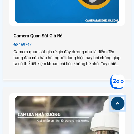
Camera Quan Sát Giá Rẻ
169747
Camera quan sát giá rẻ giờ đây dường như là điểm đến
hàng đầu của hầu hết người dùng hiện nay bởi chúng giúp
ta có thể tiết kiệm khoản chi tiêu không hề nhỏ. Tuy nhiên
camera quan sát có rất nhiều loại, thương hiệu hay nguồn
gốc xuất xứ, mỗi loại có những đặc điểm, chức năng riêng,
vậy chúng ta nên lắp camera quan sát giá rẻ nào để đảm
bảo chất lượng tốt, hiệu quả cao