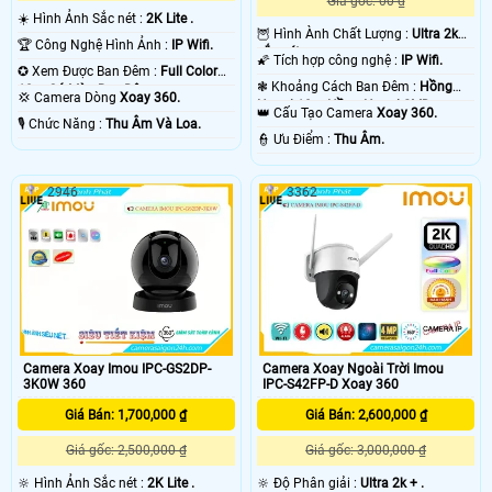
Giá gốc: 00 ₫
☀️ Hình Ảnh Sắc nét :
2K Lite .
🦉 Hình Ành Chất Lượng :
Ultra 2k+
🏆 Công Nghệ Hình Ảnh :
IP Wifi.
sắc nét .
🌠 Tích hợp công nghệ :
IP Wifi.
✪ Xem Được Ban Đêm :
Full Color
❃ Khoảng Cách Ban Đêm :
Hồng
10m Có Màu Ban Ðêm.
💢 Camera Dòng
Xoay 360.
Ngoại 10m Hồng Ngoại SMD.
👑 Cấu Tạo Camera
Xoay 360.
️🎙 Chức Năng :
Thu Âm Và Loa.
️👮 Ưu Điểm :
Thu Âm.
2946
3362
Camera Xoay Imou IPC-GS2DP-
Camera Xoay Ngoài Trời Imou
3K0W 360
IPC-S42FP-D Xoay 360
Giá Bán: 1,700,000 ₫
Giá Bán: 2,600,000 ₫
Giá gốc: 2,500,000 ₫
Giá gốc: 3,000,000 ₫
🔆 Hình Ảnh Sắc nét :
2K Lite .
🔆 Độ Phân giải :
Ultra 2k + .