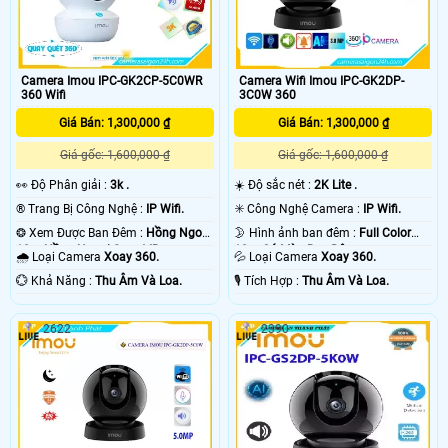
Camera Imou IPC-GK2CP-5C0WR
Camera Wifi Imou IPC-GK2DP-
360 Wifi
3C0W 360
Giá Bán: 1,300,000 ₫
Giá Bán: 1,300,000 ₫
Giá gốc: 1,600,000 ₫
Giá gốc: 1,600,000 ₫
️👀 Độ Phân giải :
3k .
☀️ Độ sắc nét :
2K Lite .
®️ Trang Bị Công Nghệ :
IP Wifi.
✳️ Công Nghệ Camera :
IP Wifi.
❂ Xem Được Ban Đêm :
Hồng Ngoại
🌛 Hình ảnh ban đêm :
Full Color
10m Hồng Ngoại Smart IR.
10m Có Màu Ban Ðêm.
🌧️ Loại Camera
Xoay 360.
💦 Loại Camera
Xoay 360.
️💮 Khả Năng :
Thu Âm Và Loa.
️🎙 Tích Hợp :
Thu Âm Và Loa.
2622
2390