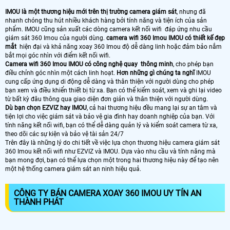
IMOU là một thương hiệu mới trên thị trường camera giám sát
, nhưng đã
nhanh chóng thu hút nhiều khách hàng bởi tính năng và tiện ích của sản
phẩm. IMOU cũng sản xuất các dòng camera kết nối wifi đáp ứng nhu cầu
giám sát 360 Imou của người dùng.
camera wifi 360 Imou IMOU có thiết kế đẹp
mắt
hiện đại và khả năng xoay 360 Imou độ dễ dàng linh hoặc đảm bảo nắm
bắt mọi góc nhìn với điểm kết nối wifi.
Camera wifi 360 Imou IMOU có công nghệ quay thông minh
, cho phép bạn
điều chỉnh góc nhìn một cách linh hoạt.
Hơn những gì chúng ta nghĩ
IMOU
cung cấp ứng dụng di động dễ dàng và thân thiện với người dùng cho phép
bạn xem và điều khiển thiết bị từ xa. Bạn có thể kiểm soát, xem và ghi lại video
từ bất kỳ đâu thông qua giao diện đơn giản và thân thiện với người dùng.
Dù bạn chọn EZVIZ hay IMOU
, cả hai thương hiệu đều mang lại sự an tâm và
tiện lợi cho việc giám sát và bảo vệ gia đình hay doanh nghiệp của bạn. Với
tính năng kết nối wifi, bạn có thể dễ dàng quản lý và kiểm soát camera từ xa,
theo dõi các sự kiện và bảo vệ tài sản 24/7
Trên đây là những lý do chi tiết về việc lựa chọn thương hiệu camera giám sát
360 Imou kết nối wifi như EZVIZ và IMOU. Dựa vào nhu cầu và tính năng mà
bạn mong đợi, bạn có thể lựa chọn một trong hai thương hiệu này để tạo nên
một hệ thống camera giám sát an ninh hiệu quả.
CÔNG TY BÁN CAMERA XOAY 360 IMOU UY TÍN AN
THÀNH PHÁT