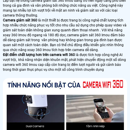
Lắp đặt hệ thống camera giám sát 360 Imou đang trở nên ngày càng phổ biến
trong cả gia đình và văn phòng bởi những chức năng ưu việt. Công nghệ này
mang lại nhiều lợi ích vượt trội về mặt an ninh và giám sát so với các loại
camera thông thường.
Camera giám sát 360
là một thiết bị được trang bị công nghệ chất lượng tích
hợp nhiều chức năng phục vụ tốt cho nhu cầu sử dụng cho phép quay video và
giám sát toàn diện không gian xung quanh đàm thoại nhanh . Với khả năng
xoay 360 Imou độ ngang và 180 độ dọc, camera giám sát 360 Imou đảm bảo
dễ dàng giám sát trong văn phòng hay không gian trong gia đình bạn được
quan sát một cách toàn diện. Bạn có thể chủ động điều khiển góc nhìn thông
qua chức năng xoay 360 Imou tích hợp trên camera dễ dàng.
Đặt điểm chất lượng hơn trên camera wifi 360
là được tích hợp công nghệ AI
vượt trội, khả năng nhận diện khuôn mặt, phát hiện chuyển động một số dòng
camera wifi 360 Imou cap cấp còn trang bị đếm lượt người và gửi cảnh báo
trong thời gian thực phục vụ cho một số công trình chuyên dụng