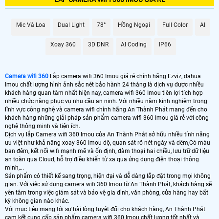
nghê IP có độ phân giải Full HD,chính vì vây hình ảnh sắc nét và chi tiết dù
giám sát qua mạng vẫn không ảnh hưởng đến chất lượng, cho phép bạn quan
sát rõ ràng các vật thể và hình ảnh một cách dễ dàng.
Mic Và Loa
Dual Light
78°
Hồng Ngoại
Full Color
AI
4: Kết nối WiFi:
Camera 360 Imou được kết nối qua mạng WiFi ngoài ra tích
hợp cổng mạng để sử dụng trong điều kiện wifi yếu, cho phép bạn xem trực tiếp
Xoay 360
3D DNR
AI Coding
IP66
hoặc lưu trữ hình ảnh và video trên điện thoại di động hoặc máy tính nhanh
hiệu quả.
5: Dễ dàng quan sát từ xa:
Với ứng dụng điện thoại di động, bạn có thể xem
trực tiếp hình ảnh từ camera từ bất kỳ đâu và bất kỳ lúc nào thông qua kết nối
Camera wifi 360
Lắp camera wifi 360 Imou giá rẻ chính hãng Ezviz, dahua
internet.
Imou chất lượng hình ảnh sắc nét bảo hành 24 tháng là dịch vụ được nhiều
7: Hỗ trợ thẻ nhớ:
Camera wifi 360 Imou có khay cắm thẻ nhớ, cho phép bạn
khách hàng quan tâm nhất hiện nay, camera wifi 360 Imou tiên lợi tích hợp
lưu trữ hình ảnh và video trực tiếp trên thẻ nhớ mà không cần sử dụng điện
nhiều chức năng phục vụ nhu cầu an ninh. Với nhiều năm kinh nghiệm trong
thoại di động hoặc máy tính chính vì vây có thể hoặc động độc lập khi sử dụng
lĩnh vực công nghệ và camera wifi chính hãng An Thành Phát mang đến cho
1 hoặc 2 camera sẽ tiết kiệm chi phí đáng kể.
khách hàng những giải pháp sản phẩm camera wifi 360 Imou giá rẻ với công
nghệ thông minh và tiện ích.
Dịch vụ lắp Camera wifi 360 Imou của An Thành Phát sở hữu nhiều tính năng
ưu việt như khả năng xoay 360 Imou độ, quan sát rõ nét ngày và đêm,Có màu
ban đêm, kết nối wifi mạnh mẽ và ổn định, đàm thoại hai chiều, lưu trữ dữ liệu
an toàn qua Cloud, hỗ trợ điều khiển từ xa qua ứng dụng điện thoại thông
minh,...
Sản phẩm có thiết kế sang trọng, hiện đại và dễ dàng lắp đặt trong mọi không
gian. Với việc sử dụng camera wifi 360 Imou từ An Thành Phát, khách hàng sẽ
yên tâm trong việc giám sát và bảo vệ gia đình, văn phòng, cửa hàng hay bất
kỳ không gian nào khác.
Với mục tiêu mang tới sự hài lòng tuyệt đối cho khách hàng, An Thành Phát
cam kết cung cấp sản phẩm camera wifi 360 Imou chất lượng tốt nhất và