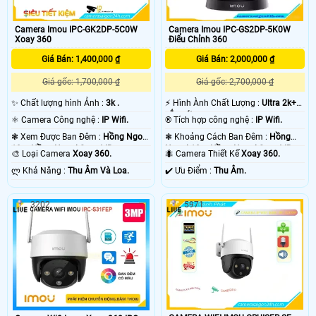
Camera Imou IPC-GK2DP-5C0W
Camera Imou IPC-GS2DP-5K0W
Xoay 360
Điểu Chỉnh 360
Giá Bán: 1,400,000 ₫
Giá Bán: 2,000,000 ₫
Giá gốc: 1,700,000 ₫
Giá gốc: 2,700,000 ₫
✨ Chất lượng hình Ảnh :
3k .
️⚡ Hình Ành Chất Lượng :
Ultra 2k+
sắc nét .
⚛️ Camera Công nghệ :
IP Wifi.
®️ Tích hợp công nghệ :
IP Wifi.
❃ Xem Được Ban Đêm :
Hồng Ngoại
❃ Khoảng Cách Ban Đêm :
Hồng
10m Hồng Ngoại Smart IR.
Ngoại 10m Hồng Ngoại Smart IR.
🎨 Loại Camera
Xoay 360.
🐜 Camera Thiết Kế
Xoay 360.
️ლ Khả Năng :
Thu Âm Và Loa.
️✔️ Ưu Điểm :
Thu Âm.
3202
5971