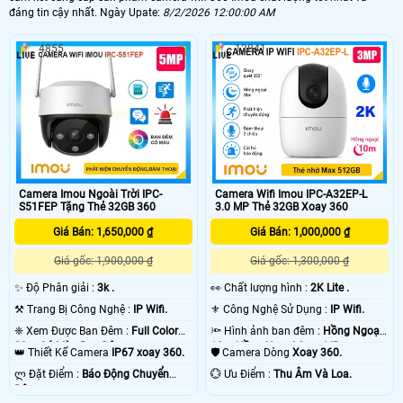
đáng tin cậy nhất. Ngày Upate:
8/2/2026 12:00:00 AM
4855
12841
'
Camera Imou Ngoài Trời IPC-
Camera Wifi Imou IPC-A32EP-L
S51FEP Tặng Thẻ 32GB 360
3.0 MP Thẻ 32GB Xoay 360
Giá Bán: 1,650,000 ₫
Giá Bán: 1,000,000 ₫
Giá gốc: 1,900,000 ₫
Giá gốc: 1,300,000 ₫
✨ Độ Phân giải :
3k .
️👀 Chất lượng hình :
2K Lite .
⚒ Trang Bị Công Nghệ :
IP Wifi.
⚜️ Công Nghệ Sử Dụng :
IP Wifi.
❈ Xem Được Ban Đêm :
Full Color
🔦 Hình ảnh ban đêm :
Hồng Ngoại
20m Có Màu Ban Ðêm.
10m Hồng Ngoại Smart IR.
👑 Thiết Kế Camera
IP67 xoay 360.
🛡 Camera Dòng
Xoay 360.
️ლ Đặt Điểm :
Báo Động Chuyển
️💮 Ưu Điểm :
Thu Âm Và Loa.
Động.