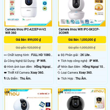
nét, đẹp mắt
Camera Imou IPC-A22EP-H-V2
Camera Imou Wifi IPC-GK2CP-
Wifi 360
3C0WR
Giá Bán: 899,000 ₫
Giá Bán: 1,000,000 ₫
Giá gốc: 920,000 ₫
Giá gốc: 1,300,000 ₫
️👀 Chất lượng hình :
FULL HD 1080P
☀️ Độ Phân giải :
2K Lite .
.
👍 Công Nghệ Sử Dụng :
IP Wifi.
⚜️ Tích hợp công nghệ :
IP Wifi.
❂ Hình ảnh ban đêm :
Hồng Ngoại
🌈 Nhìn Ban Đêm :
Hồng Ngoại 10m
10m Hồng Ngoại Smart IR.
Hồng Ngoại Smart IR.
👑 Thiết Kế Camera
Xoay 360.
💦 Loại Camera
Xoay 360.
️🎙 Ưu Điểm :
Thu Âm.
️💫 Tích Hợp :
Thu Âm.
2992
3812