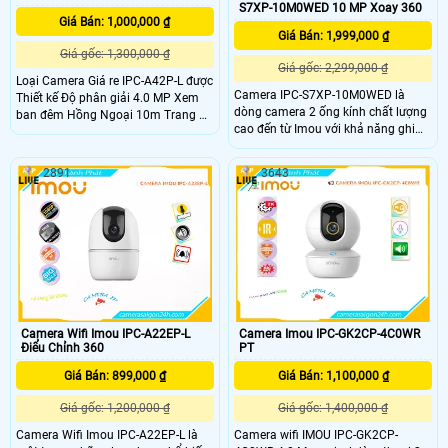
S7XP-10M0WED 10 MP Xoay 360
Giá Bán: 1,000,000 ₫
Giá Bán: 1,999,000 ₫
Giá gốc: 1,300,000 ₫
Giá gốc: 2,299,000 ₫
Loại Camera Giá re IPC-A42P-L được
Camera IPC-S7XP-10M0WED là
Thiết kế Độ phân giải 4.0 MP Xem
dòng camera 2 ống kính chất lượng
ban đêm Hồng Ngoại 10m Trang Bị
cao đến từ Imou với khả năng ghi
Thu Âm Và Loa xử lý hình ảnh thiếu
hình siêu nét 3K trang bị 1 ống kính
sáng Hồng Ngoại Smart IR mạnh
xoay và 1 ống kính cố định. Ngoài
mẽ hơn CMOS lưu trữ lâu hơn
2891
3643
ra camera còn đem đến khả năng
H.265/H.264+/H
phát hiện phân biệt người phương
tiện một cách chính xác, bên cạnh
đó là tầm nhìn ban đêm có màu sắc
chân thực.
Camera Wifi Imou IPC-A22EP-L
Camera Imou IPC-GK2CP-4C0WR
Điểu Chỉnh 360
PT
Giá Bán: 899,000 ₫
Giá Bán: 1,100,000 ₫
Giá gốc: 1,200,000 ₫
Giá gốc: 1,400,000 ₫
Camera Wifi Imou IPC-A22EP-L là
Camera wifi IMOU IPC-GK2CP-