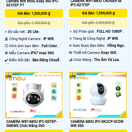
CAMERA WIFI IMOU CRUISER SE
Camera Wifi Imou Xoay 360 IPC-
IPC-S21FEP
S31FEP PT
Giá Bán: 1,599,000 ₫
Giá Bán: 1,500,000 ₫
Giá gốc: 2,300,000 ₫
Giá gốc: 1,700,000 ₫
🔅 Độ Phân giải :
FULL HD 1080P .
️⚡ Độ sắc nét :
2K Lite .
✳️ Trang Bị Công Nghệ :
IP Wifi.
🤖️ Công Nghệ Camera :
IP Wifi.
❈ Xem Được Ban Đêm :
Hồng Ngoại
💥 Hình ảnh ban đêm :
Full Color
30m Có Màu Ban Ðêm.
30m Có Màu Ban Ðêm.
🎼️ Thiết Kế Camera
Xoay 360.
🕸️ Mẫu Camera
IP67 xoay 360.
️🛃 Chức Năng :
Thu Âm Và Loa.
️✔️ Điểm Nỗi Bật :
Báo Động Chuyển
Động.
6037
3833
CAMERA WIFI IMOU IPC-GS7EP-
CAMERA IMOU IPC-GK2CP-5C0W
5M0WE Chức Năng 360
Wifi 360