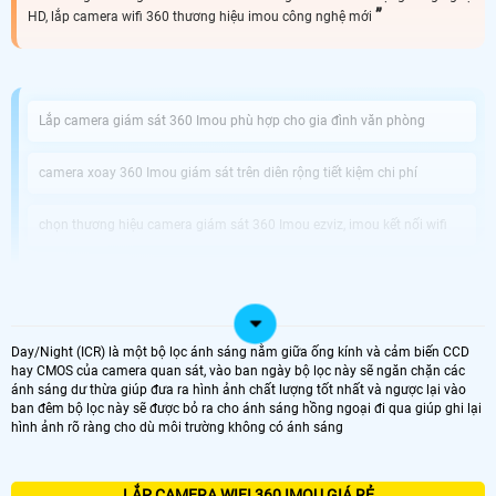
HD, lắp camera wifi 360 thương hiệu imou công nghệ mới
Lắp camera giám sát 360 Imou phù hợp cho gia đình văn phòng
camera xoay 360 Imou giám sát trên diên rộng tiết kiệm chi phí
chọn thương hiệu camera giám sát 360 Imou ezviz, imou kết nối wifi
Công ty bán camera xoay 360 Imou uy tín An Thành Phát
Lắp camera quan sát 360 Imou có nhiều ưu điểm và chức năng vượt trội
Day/Night (ICR) là một bộ lọc ánh sáng nằm giữa ống kính và cảm biến CCD
1: Tính năng quay hình 360 Imou độ:
Camera WiFi 360 có thể quay hình toàn
hay CMOS của camera quan sát, vào ban ngày bộ lọc này sẽ ngăn chặn các
cảnh 360 Imou độ, giúp bạn không bỏ sót bất kỳ góc nhìn nào trong khoảng
ánh sáng dư thừa giúp đưa ra hình ảnh chất lượng tốt nhất và ngược lại vào
cách xem phục vụ nhu cầu giám sát trực tiếp hiệu quả trên điện thoại máy tính.
ban đêm bộ lọc này sẽ được bỏ ra cho ánh sáng hồng ngoại đi qua giúp ghi lại
2: Đàm thoại hai chiều:
Với tính năng thu âm và phát âm thanh nhờ micro và
hình ảnh rõ ràng cho dù môi trường không có ánh sáng
loa tích hợp trên camera 360 Imou bạn có thể giao tiếp trực tiếp với người được
giám sát thông qua ứng dụng điện thoại, cho phép bạn duy trì liên lạc từ xa
một cách dễ dàng.
3: Chất lượng hình ảnh cao:
Camera wifi 360 Imou là camera sử dụng công
LẮP CAMERA WIFI 360 IMOU GIÁ RẺ