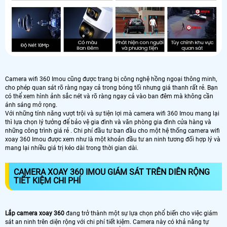
Camera wifi 360 Imou cũng được trang bị công nghệ hồng ngoại thông minh,
cho phép quan sát rõ ràng ngay cả trong bóng tối nhưng giá thanh rất rẻ. Bạn
có thể xem hình ảnh sắc nét và rõ ràng ngay cả vào ban đêm mà không cần
ánh sáng mở rọng.
Với những tính năng vượt trội và sự tiện lợi mà camera wifi 360 Imou mang lại
thì lựa chọn lý tưởng để bảo vệ gia đình và văn phòng gia đình cửa hàng và
những công trình giá rẻ . Chi phí đầu tư ban đầu cho một hệ thống camera wifi
xoay 360 Imou được xem như là một khoản đầu tư an ninh tương đối hợp lý và
mang lại nhiều giá trị kéo dài trong thời gian dài.
CAMERA XOAY 360 IMOU GIÁM SÁT TRÊN DIÊN RỘNG
TIẾT KIỆM CHI PHÍ
Lắp camera xoay 360
đang trở thành một sự lựa chọn phổ biến cho việc giám
sát an ninh trên diện rộng với chi phí tiết kiệm. Camera này có khả năng tự