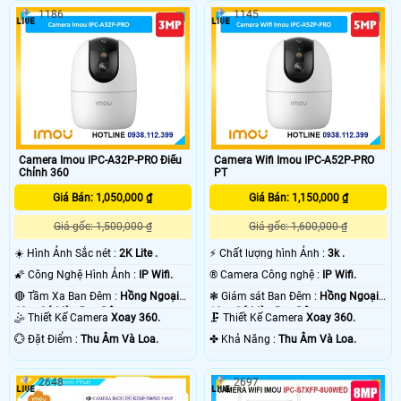
1186
1145
Camera Imou IPC-A32P-PRO Điểu
Camera Wifi Imou IPC-A52P-PRO
Chỉnh 360
PT
Giá Bán: 1,050,000 ₫
Giá Bán: 1,150,000 ₫
Giá gốc: 1,500,000 ₫
Giá gốc: 1,600,000 ₫
☀️ Hình Ảnh Sắc nét :
2K Lite .
️⚡ Chất lượng hình Ảnh :
3k .
🌠 Công Nghệ Hình Ảnh :
IP Wifi.
®️ Camera Công nghệ :
IP Wifi.
🔴 Tầm Xa Ban Đêm :
Hồng Ngoại
❃ Giám sát Ban Đêm :
Hồng Ngoại
10m Có Màu Ban Ðêm.
10m Có Màu Ban Ðêm.
🤹 Thiết Kế Camera
Xoay 360.
🗜️ Thiết Kế Camera
Xoay 360.
️💮 Đặt Điểm :
Thu Âm Và Loa.
️✤ Khả Năng :
Thu Âm Và Loa.
2648
2697