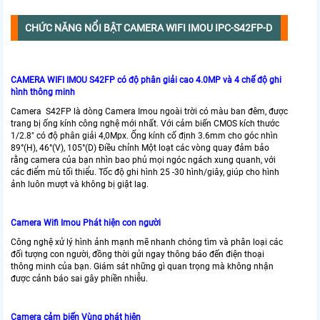
CHỨC NĂNG NỔI BẬT CAMERA WIFI IMOU IPC-S42FP-D
CAMERA WIFI IMOU S42FP có độ phân giải cao 4.0MP và 4 chế độ ghi
hình thông minh
Camera S42FP là dòng Camera Imou ngoài trời có màu ban đêm, được
trang bị ống kính công nghệ mới nhất. Với cảm biến CMOS kích thước
1/2.8" có độ phân giải 4,0Mpx. Ống kính cố định 3.6mm cho góc nhìn
89°(H), 46°(V), 105°(D) Điều chỉnh Một loạt các vòng quay đảm bảo
rằng camera của bạn nhìn bao phủ mọi ngóc ngách xung quanh, với
các điểm mù tối thiểu. Tốc độ ghi hình 25 -30 hình/giây, giúp cho hình
ảnh luôn mượt và không bị giật lag.
Camera Wifi Imou Phát hiện con người
Công nghệ xử lý hình ảnh mạnh mẽ nhanh chóng tìm và phân loại các
đối tượng con người, đồng thời gửi ngay thông báo đến điện thoại
thông minh của bạn. Giám sát những gì quan trọng mà không nhận
được cảnh báo sai gây phiền nhiễu.
Camera cảm biến Vùng phát hiện