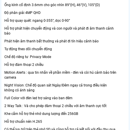
Ống kính cố định 3.6mm cho góc nhìn 89°(H), 46°(V), 105°(D)
Độ phân giải 4MP QHD
Hỗ trợ quay quét: ngang 0-355°, dọc 0-90°
Hỗ trợ phát hiện chuyển động và con người và phát đi âm thanh cảnh
báo
Phát hiện âm thanh bất thường và phát đi tín hiệu cảnh báo
Tự động theo dõi chuyển động
Chế độ riêng tư Privacy Mode
Hỗ trợ đàm thoại 2 chiều
Motion Alerts : qua tin nhắn về phần mềm - đèn và còi hú cảnh bảo trên
camera
Night Vision :Chế độ quan sát Ngày/Đêm ngay cả trong điều kiện
không có ánh sáng
Full Color với đèn led trợ sáng vào ban đêm
2 Way Talk : Và cho phép đàm thoại 2 chiều với âm thanh cực tốt
Khe cắm hỗ trợ thẻ nhớ dung lượng đến 256GB
Hỗ trợ chuẩn nén H.265
Có thể lưu trữ trên thẻ nhớ SD và cũng hỗ trợ cả kết nối với đầu thu qua