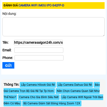
ĐÁNH GIÁ
CAMERA WIFI IMOU IPC-S42FP-D
Nội dung:
Tên:
Email:
Phone:
Thông Tin:
Lắp Camera Hilook Giá Rẻ
Lắp Camera Dahua Giá Rẻ
Báo
Giá Camera Trọn Bộ Giá Rẻ Tại Tp Hcm
Nên Chọn Camera Quan Sát Như
Thế Nào?
Camera Cho Gia Đình Siêu Nét
Lắp Camera Wifi Ngoài Trời Ban
Đêm Có Màu
Bộ Camera Giám Sát Đóng Hàng Zoom 12X