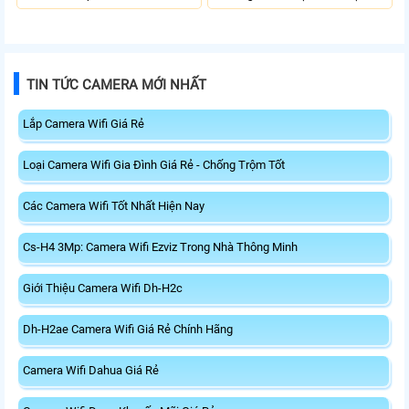
Mbps trên 2.4GHz mang đến kết
2882 Mbps trên 6GHz, 2882 Mbps
nối không dây nhanh và ổn định.
trên 5GHz và 688 Mbps trên
Tích hợp ăng-ten độ lợi cao mở
2.4GHz. Trang bị 2 ăng-ten ngoài
rộng vùng phủ, giảm độ trễ. USB
công suất cao, kết nối USB 3.0, đi
3.0 tốc độ cao hỗ trợ truyền tải dữ
kèm đế cắm và cáp nối dài. Phù
TIN TỨC CAMERA MỚI NHẤT
liệu nhanh, kết hợp WPA3 tăng
hợp nâng cấp kết nối không dây
cường bảo mật.
tốc độ cao cho máy tính.
Lắp Camera Wifi Giá Rẻ
Loại Camera Wifi Gia Đình Giá Rẻ - Chống Trộm Tốt
Các Camera Wifi Tốt Nhất Hiện Nay
Cs-H4 3Mp: Camera Wifi Ezviz Trong Nhà Thông Minh
Giới Thiệu Camera Wifi Dh-H2c
Dh-H2ae Camera Wifi Giá Rẻ Chính Hãng
Camera Wifi Dahua Giá Rẻ