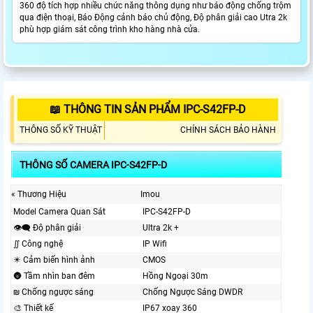
360 độ tích hợp nhiều chức năng thông dụng như báo động chống trộm
qua điện thoại, Báo Động cảnh báo chủ động, Độ phân giải cao Utra 2k
phù hợp giám sát công trình kho hàng nhà cửa.
📖 THÔNG TIN SẢN PHẨM IPC-S42FP-D
THÔNG SỐ KỸ THUẬT
CHÍNH SÁCH BẢO HÀNH
THÔNG SỐ CAMERA IPC-S42FP-D
« Thương Hiệu
Imou
Model Camera Quan Sát
IPC-S42FP-D
👁️‍🗨 Độ phân giải
Ultra 2k +
∬ Công nghệ
IP Wifi
✴️ Cảm biến hình ảnh
CMOS
🌚 Tầm nhìn ban đêm
Hồng Ngoại 30m
₪ Chống ngược sáng
Chống Ngược Sáng DWDR
🎨 Thiết kế
IP67 xoay 360