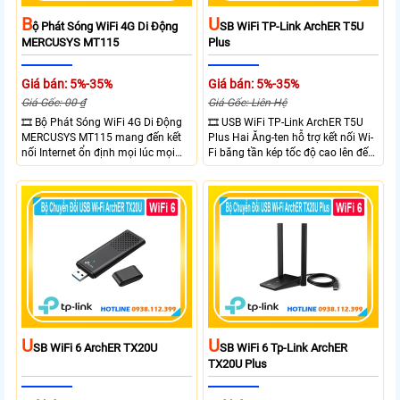
B
U
Ộ Phát Sóng WiFi 4G Di Động
SB WiFi TP-Link ArchER T5U
MERCUSYS MT115
Plus
Giá bán: 5%-35%
Giá bán: 5%-35%
Giá Gốc: 00 ₫
Giá Gốc: Liên Hệ
🎞 Bộ Phát Sóng WiFi 4G Di Động
🎞 USB WiFi TP-Link ArchER T5U
MERCUSYS MT115 mang đến kết
Plus Hai Ăng-ten hỗ trợ kết nối Wi-
nối Internet ổn định mọi lúc mọi
Fi băng tần kép tốc độ cao lên đến
nơi với tốc độ 4G LTE tải xuống lên
1300 Mbps. Hai ăng-ten ngoài kết
đến 150Mbps. Chuẩn WiFi 6
hợp công nghệ Beamforming giúp
AX300, pin 2400mAh hoạt động
tăng cường tín hiệu và vùng phủ
đến 10 giờ và khả năng kết nối
sóng. USB 3.0 cho tốc độ truyền dữ
cùng lúc 10 thiết bị
liệu nhanh. Hỗ trợ Windows 10/11
và cài đặt dễ dàng không cần đĩa
CD,bảo mật WPA3 cho quyền riêng
tư
U
U
SB WiFi 6 ArchER TX20U
SB WiFi 6 Tp-Link ArchER
TX20U Plus