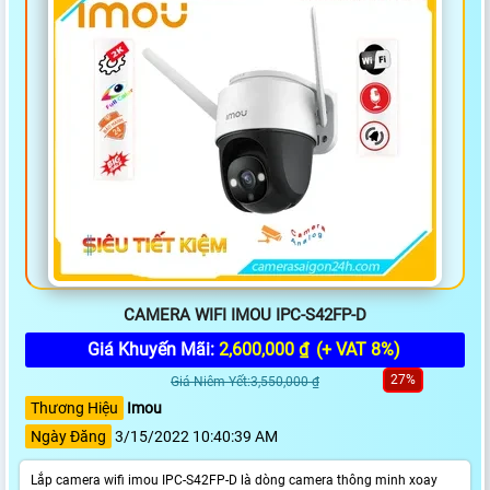
CAMERA WIFI IMOU IPC-S42FP-D
Giá Khuyến Mãi:
2,600,000 ₫
(+ VAT 8%)
27%
Giá Niêm Yết:3,550,000 ₫
Thương Hiệu
Imou
Ngày Đăng
3/15/2022 10:40:39 AM
Lắp camera wifi imou IPC-S42FP-D là dòng camera thông minh xoay