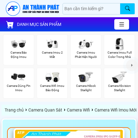
DANH MỤC SẢN PHẨM
Camera Báo
Camera Imou 2
Camera Imou
Camera Imou Full
Động Imou
Mắt
Phát Hiện Người
Color Trong Nhà
Camera Dùng Pin
Camera Wifi Imou
Camera Hilook
Camera Kbvision
Imou
Báo Động
Starlight
Starlight
›
›
›
Trang chủ
Camera Quan Sát
Camera Wifi
Camera Wifi Imou Mới