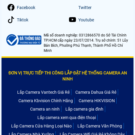
Facebook
Twitter
Tiktok
Youtube
Mã số doanh nghiệp: 0312866570 do Sở Tài Chính
TP.HCM cấp ngày 23/07/2014. Trụ sở chính: 51 Lũy
Bán Bích, Phường Phú Thạnh, Thành Phố Hồ Chí
Minh
ĐƠN VỊ TRỰC TIẾP THI CÔNG LẮP ĐẶT HỆ THỐNG CAMERA AN
NINH
Lắp Camera Vantech Giá Rẻ
Camera Dahua Giá Rẻ
Camera Kbvision Chính Hãng
Camera HIKVISION
Camera an ninh
Lắp camera gia đình
Lắp camera xem qua điện thoại
Lắp Camera Cửa Hàng Loại Nào
Lắp Camera Văn Phòng
Lắp Camera Nhà Xưởng
Lắp Camera Wifi Giá Rẻ Không Dây