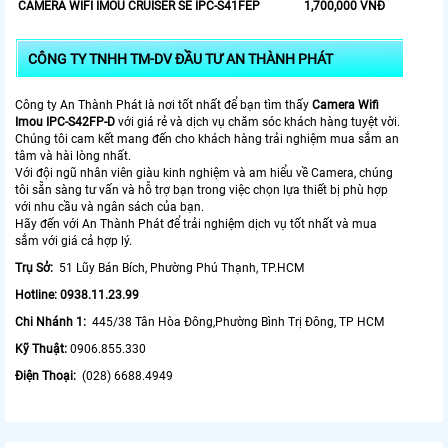
CAMERA WIFI IMOU CRUISER SE IPC-S41FEP
1,700,000 VNĐ
CÔNG TY TNHH TM-DV ĐẦU TƯ AN THÀNH PHÁT
Công ty An Thành Phát là nơi tốt nhất để bạn tìm thấy
Camera Wifi
Imou IPC-S42FP-D
với giá rẻ và dịch vụ chăm sóc khách hàng tuyệt vời.
Chúng tôi cam kết mang đến cho khách hàng trải nghiệm mua sắm an
tâm và hài lòng nhất.
Với đội ngũ nhân viên giàu kinh nghiệm và am hiểu về Camera, chúng
tôi sẵn sàng tư vấn và hỗ trợ bạn trong việc chọn lựa thiết bị phù hợp
với nhu cầu và ngân sách của bạn.
Hãy đến với An Thành Phát để trải nghiệm dịch vụ tốt nhất và mua
sắm với giá cả hợp lý.
Trụ Sở:
51 Lũy Bán Bích, Phường Phú Thạnh, TP.HCM
Hotline: 0938.11.23.99
Chi Nhánh 1:
445/38 Tân Hòa Đông,Phường Bình Trị Đông, TP HCM
Kỹ Thuật:
0906.855.330
Điện Thoại:
(028) 6688.4949