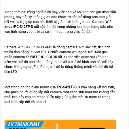
Trong thời đại công nghệ hiện nay, việc bảo vệ an ninh cho gia đình, văn
phòng, hay bất kỳ không gian nào khác trở nên dễ dàng hơn bao giờ
hết với sự trợ giúp của các thiết bị giám sát thông minh.
Camera Wifi
Imou IPC-S42FP-D
nổi bật là một trong những lựa chọn hàng đầu nhờ
vào tính năng vượt trội và sự linh hoạt trong việc lắp đặt.
Camera Wifi S42FP IMOU 4MP là dòng camera Wifi sắc nét, tích hợp
nhiều tính năng ưu việt của 1 chiếc camera wifi ngoài trời. Một giải
pháp camera IP WIFI FULL COLOR tối ưu cho việc quan sát vào ban
đêm với chế độ ban đêm thông minh với 4 chế độ hình ảnh cài đặt tùy
chọn: Hồng ngoại, Full Color, chế độ tự động thông minh và chế độ tắt
đèn LED.
Một trong những điểm mạnh của
IPC-S42FP-D
là khả năng kết nối Wifi,
cho phép người dùng lắp đặt camera một cách linh hoạt mà không cần
phải kéo dây cáp phức tạp. Điều này giúp giảm bớt sự rườm rà trong
quá trình lắp đặt và bảo trì.