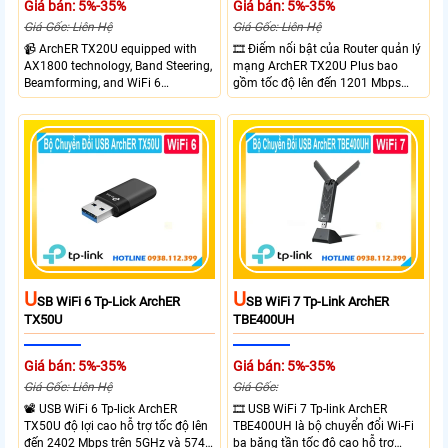
Giá bán: 5%-35%
Giá bán: 5%-35%
Giá Gốc: Liên Hệ
Giá Gốc: Liên Hệ
📹 ArchER TX20U equipped with
🎞 Điểm nổi bật của Router quản lý
AX1800 technology, Band Steering,
mạng ArchER TX20U Plus bao
Beamforming, and WiFi 6
gồm tốc độ lên đến 1201 Mbps
transmission. Band Steering
trên băng tần 5 GHz và 574 Mbps
technology optimizes connections,
trên băng tần 2.4 GHz. công nghệ
Beamforming enhances signal
Band Steering, Beamforming và
focus for better coverage. Upgrade
Wifi 6 cung cấp hiệu suất cao và
your network experience with
ổn định cho mạng Wi-Fi của bạn.
leading-edge features.
U
U
SB WiFi 6 Tp-Lick ArchER
SB WiFi 7 Tp-Link ArchER
TX50U
TBE400UH
Giá bán: 5%-35%
Giá bán: 5%-35%
Giá Gốc: Liên Hệ
Giá Gốc:
📽 USB WiFi 6 Tp-lick ArchER
🎞 USB WiFi 7 Tp-link ArchER
TX50U độ lợi cao hỗ trợ tốc độ lên
TBE400UH là bộ chuyển đổi Wi-Fi
đến 2402 Mbps trên 5GHz và 574
ba băng tần tốc độ cao hỗ trợ