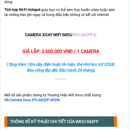
dùng
Tích hợp Wi-Fi Hotspot
giúp bạn có thể xem trực tuyến video hoặc xem
lại những bản ghi ngay cả trong điều kiện không có kết nối internet
CAMERA XOAY WIFI IMOU
IPC-S42FP-D
GIÁ LẮP: 2.600.000 VNĐ / 1 CAMERA
(
Tặng Kèm 10m dây điện hoặc tín hiệu, thẻ nhớ lưu trữ 32GB,
Bao công lắp đặt, Bảo hành 24 tháng
)
Một số sản phẩm tương tự Thương Hiệu Wifi Imou chất lượng
tốt:
Camera Imou IPC-GS2DP-3K0W
THÔNG SỐ KỸ THUẬT CHI TIẾT CỦA IMOU S42FP