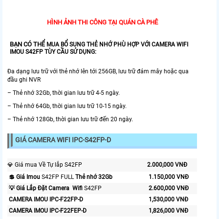
HÌNH ẢNH THI CÔNG TẠI QUÁN CÀ PHÊ
BẠN CÓ TH
Ể MUA BỔ SUNG THẺ NHỚ PHÙ HỢP VỚI CAMERA WIFI
IMOU S42FP TÙY CẦU SỬ DỤNG:
Đa dạng lưu trữ với thẻ nhớ lên tới 256GB, lưu trữ đám mây hoặc qua
đầu ghi NVR
– Thẻ nhớ 32Gb, thời gian lưu trữ 4-5 ngày.
– Thẻ nhớ 64Gb, thời gian lưu trữ 10-15 ngày.
– Thẻ nhớ 128Gb, thời gian lưu trữ đến 20 ngày.
GIÁ CAMERA WIFI IPC-S42FP-D
💎 Giá mua Về Tự lắp S42FP
2.000,000 VNĐ
💲 Giá Imou
S42FP FULL
Thẻ nhớ 32Gb
1.150,000 VNĐ
💡 Giá Lắp Đặt Camera Wifi
S42FP
2.600,000 VNĐ
CAMERA IMOU IPC-F22FP-D
1,530,000 VNĐ
CAMERA IMOU IPC-F22FEP-D
1,826,000 VNĐ