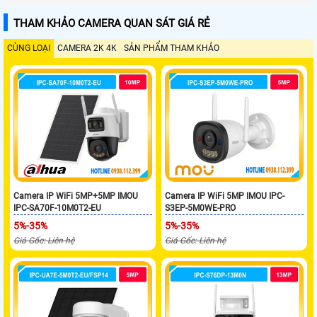
THAM KHẢO CAMERA QUAN SÁT GIÁ RẺ
CÙNG LOẠI
CAMERA 2K 4K
SẢN PHẨM THAM KHẢO
Camera IP WiFi 5MP+5MP IMOU
Camera IP WiFi 5MP IMOU IPC-
IPC-SA70F-10M0T2-EU
S3EP-5M0WE-PRO
5%-35%
5%-35%
Giá Gốc: Liên hệ
Giá Gốc: Liên hệ