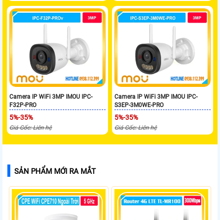
Camera IP WiFi 3MP IMOU IPC-
Camera IP WiFi 3MP IMOU IPC-
F32P-PRO
S3EP-3M0WE-PRO
5%-35%
5%-35%
Giá Gốc: Liên hệ
Giá Gốc: Liên hệ
SẢN PHẨM MỚI RA MẮT