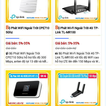
B
B
Ộ Phát WiFi Ngoài Trời CPE710
Ộ Phát Wi-Fi Ngoài Trời 4G TP-
5Ghz
Link TL-MR100
Giá bán: 5%-35%
Giá bán: 5%-35%
Giá Gốc:
Giá Gốc: Liên Hệ
📹 Bộ Phát WiFi Ngoài Trời
📸 Bộ Phát Wi-Fi Ngoài Trời 4G TP-
CPE710 5Ghz hỗ trợ tốc độ 300
Link TL-MR100 với tốc độ WiFi cao
Mbps, anten độ lợi 13 dBi và kết
hỗ trợ LTE lên đến 150 Mbps và Wi-
nối đường dài trên 10 km trong
Fi 2.4 GHz lên đến 300 Mbps với
điều kiện phù hợp. Trang bị cổng
thiết kế với vỏ chống chịu thời tiết
Ethernet Shielded 10/100 Mbps, hỗ
chuẩn IP65, chống sét ±6kV và
trợ PoE Passive, MAXtream TDMA,
chống tĩnh điện ±15kV
quản lý tập trung và phân tích
quang phổ. Chuẩn IPX5 giúp tăng
khả năng chống chịu thời tiết.