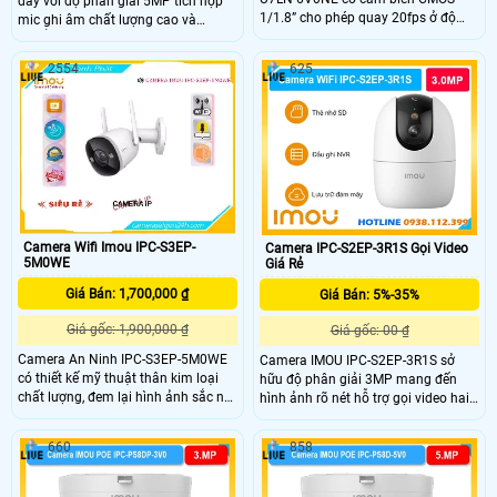
dây với độ phân giải 5MP tích hợp
1/1.8” cho phép quay 20fps ở độ
mic ghi âm chất lượng cao và
phân giải 3200×1800 ống kính
chuẩn nén H.265 tiết kiệm băng
3.6mm tạo góc nhìn ngang 89° hỗ
thông. Camera hỗ trợ tầm nhìn ban
2554
625
trợ quay quét ngang 0-340° dọc 0-
đêm lên đến 30m, kết nối Wi-Fi 6
90° LED ấm ban đêm ánh sáng màu
mạnh mẽ và tính năng phát hiện
tầm xa 30m tích hợp mic loa đàm
con người thông minh. Với chuẩn
thoại hai chiều giúp giám sát rõ
IP67 camera đảm bảo hoạt động
ràng trong đêm tối.
bền bỉ trong mọi điều kiện thời tiết
Camera Wifi Imou IPC-S3EP-
Camera IPC-S2EP-3R1S Gọi Video
5M0WE
Giá Rẻ
Giá Bán: 1,700,000 ₫
Giá Bán: 5%-35%
Giá gốc: 1,900,000 ₫
Giá gốc: 00 ₫
Camera An Ninh IPC-S3EP-5M0WE
Camera IMOU IPC-S2EP-3R1S sở
có thiết kế mỹ thuật thân kim loại
hữu độ phân giải 3MP mang đến
chất lượng, đem lại hình ảnh sắc nét
hình ảnh rõ nét hỗ trợ gọi video hai
với độ phân giải Ultra 4k lite. Sản
chiều nhanh chóng. Với khả năng
phẩm sử dụng công nghệ hình ảnh
quan sát ban đêm sáng rõ tầm nhìn
660
858
IP Wifi, giúp thu âm và phát lại âm
xa và âm thanh trung thực camera
thanh qua loa.
giúp bạn dễ dàng trò chuyện và
kiểm soát an ninh dù ở bất kỳ đâu.