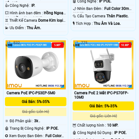
🤖️ Công Nghệ :
IP POE.
Sắc Nét .
👍 Công Nghệ :
IP.
🌙 Nhìn Ban Đêm :
Full Color 30m
💥 Hình ảnh ban đêm :
Hồng Ngoại
ONVIF.
🔩 Cấu Tạo Camera
Thân Plastic.
10m Hồng Ngoại SMD.
♊ Thiết Kế Camera
Dome Kim loại +
️🎙 Tích Hợp :
Thu Âm Và Loa.
Nhựa.
️💫 Ưu Điểm :
Thu Âm.
832
775
Camera PoE IPC-PS3EP-5M0
Camera PoE 2 Mắt IPC-PS70FP-
10M0
Giá Bán: 5%-35%
Giá Bán: 5%-35%
Giá gốc: Liên Hệ
Giá gốc: Liên Hệ
🔆 Độ Phân giải :
3k .
🦉 Chất lượng hình :
10 MP.
🤖️ Trang Bị Công Nghệ :
IP POE.
🤖️ Công Nghệ Sử Dụng :
IP POE.
✪ Xem Được Ban Đêm :
Full Color