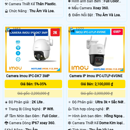
❃ Hình ảnh ban đêm :
Full Color
30m ONVIF.
⚒ Camera Thiết Kế
Thân Plastic.
30m Thêm 1 Camera IP.
❄ Mẫu Camera
Xoay 360.
️🔮 Chức Năng :
Thu Âm Và Loa.
️👮 Điểm Nỗi Bật :
Thu Âm Và Loa.
1953
1277
Camera Imou IPC-DK7 3MP
Camera IP Imou IPC-U7LP-6V0NE
Giá Bán: 5%-35%
Giá Bán: 2,100,000 ₫
Giá gốc: 2,200,000 ₫
Giá gốc: 2,300,000 ₫
☀️ Độ Phân giải :
2K Lite .
🔅 Độ Phân giải :
Ultra 3k + Sắc Nét .
⚜️ Trang Bị Công Nghệ :
IP Wifi.
👍 Tích hợp công nghệ :
IP.
🌈 Tầm Nhìn Ban Đêm :
Full Color
🔦 Hình ảnh ban đêm :
Hồng Ngoại
20m Có Màu Ban Ðêm.
30m Hồng Ngoại SMD.
🐉️ Camera Dòng
IP67 xoay 360.
🕸️ Camera Thiết Kế
Dome Kim loại
+ Nhựa.