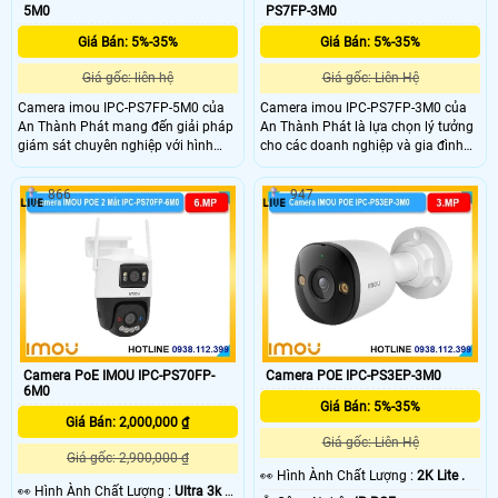
5M0
PS7FP-3M0
Giá Bán: 5%-35%
Giá Bán: 5%-35%
Giá gốc: liên hệ
Giá gốc: Liên Hệ
Camera imou IPC-PS7FP-5M0 của
Camera imou IPC-PS7FP-3M0 của
An Thành Phát mang đến giải pháp
An Thành Phát là lựa chọn lý tưởng
giám sát chuyên nghiệp với hình
cho các doanh nghiệp và gia đình
ảnh sắc nét, âm thanh hai chiều và
muốn có hệ thống giám sát thông
cảnh báo chủ động, giúp bảo vệ an
minh, dễ lắp đặt, kết hợp nhiều chức
866
947
ninh toàn diện cho ngôi nhà và
năng trong một sản phẩm duy nhất.
doanh nghiệp của bạn.
Camera PoE IMOU IPC-PS70FP-
Camera POE IPC-PS3EP-3M0
6M0
Giá Bán: 5%-35%
Giá Bán: 2,000,000 ₫
Giá gốc: Liên Hệ
Giá gốc: 2,900,000 ₫
️👀 Hình Ành Chất Lượng :
2K Lite .
️👀 Hình Ành Chất Lượng :
Ultra 3k +