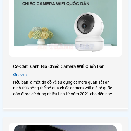
Cs-C6n: Đánh Giá Chiếc Camera Wifi Quốc Dân
8213
Nếu bạn là một tín đồ về sử dụng camera quan sát an
ninh thì không thể bỏ qua chiếc camera wifi giá rẻ quốc
dân được sử dụng nhiều tính từ năm 2021 cho đến nay.
Vậy camera Ezviz CS-C6N có thật sự tốt và hiệu quả như
lời đồn? Để biết thêm chi tiết mời bạn xem qua bài viết
đánh giá camera CS-C6N dưới đây nhé!