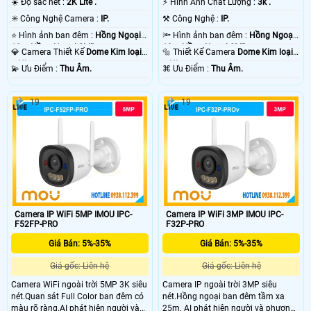
☀️ Độ sắc nét :
2K Lite .
️⚡ Hình Ành Chất Lượng :
3k .
✳️ Công Nghệ Camera :
IP.
⚒ Công Nghệ :
IP.
⭐ Hình ảnh ban đêm :
Hồng Ngoại
🔦 Hình ảnh ban đêm :
Hồng Ngoại
10m Hồng Ngoại SMD.
10m Hồng Ngoại SMD.
💎 Camera Thiết Kế
Dome Kim loại
🔩 Thiết Kế Camera
Dome Kim loại
+ Nhựa.
+ Nhựa.
️💫 Ưu Điểm :
Thu Âm.
️⌘ Ưu Điểm :
Thu Âm.
19
19
Camera IP WiFi 5MP IMOU IPC-
Camera IP WiFi 3MP IMOU IPC-
F52FP-PRO
F32P-PRO
Giá Bán: 5%-35%
Giá Bán: 5%-35%
Giá gốc: Liên hệ
Giá gốc: Liên hệ
Camera WiFi ngoài trời 5MP 3K siêu
Camera IP ngoài trời 3MP siêu
nét.Quan sát Full Color ban đêm có
nét.Hồng ngoại ban đêm tầm xa
màu rõ ràng.AI phát hiện người và
25m. AI phát hiện người và phương