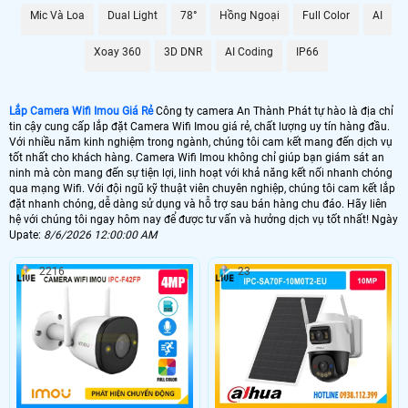
từ xa bất kỳ đâu.
Mic Và Loa
Dual Light
78°
Hồng Ngoại
Full Color
AI
Camera Trong Nhà Hoặc
Liên Hệ báo giá:
Ngoài Trời IMOU IPC-
0938.112.399
IPC-
Xoay 360
3D DNR
AI Coding
IP66
S7UP-11M0WED
S7UP-11M0WED
Camera Trong Nhà IMOU
1.300.000đ
IPC-
IPC-K2MP-5H1WE 5MP
K2MP-5H1WE 5MP
Lắp Camera Wifi Imou Giá Rẻ
Công ty camera An Thành Phát tự hào là địa chỉ
tin cậy cung cấp lắp đặt Camera Wifi Imou giá rẻ, chất lượng uy tín hàng đầu.
Camera Trong Nhà IMOU
925.000đ
IPC-
Với nhiều năm kinh nghiệm trong ngành, chúng tôi cam kết mang đến dịch vụ
IPC-K2MP-3H1WE 3MP
K2MP-3H1WE 3MP
tốt nhất cho khách hàng. Camera Wifi Imou không chỉ giúp bạn giám sát an
Camera Trong Nhà IMOU
1.475.000đ
IMOU
ninh mà còn mang đến sự tiện lợi, linh hoạt với khả năng kết nối nhanh chóng
IPC-F52P 5MP
IPC-F52P 5MP
qua mạng Wifi. Với đội ngũ kỹ thuật viên chuyên nghiệp, chúng tôi cam kết lắp
đặt nhanh chóng, dễ dàng sử dụng và hỗ trợ sau bán hàng chu đáo. Hãy liên
1,200,000 VNĐ
Camera Ngoài Trời IMOU
hệ với chúng tôi ngay hôm nay để được tư vấn và hưởng dịch vụ tốt nhất! Ngày
IMOU IPC-F32P
Upate:
8/6/2026 12:00:00 AM
IPC-F32P 3MP
3MP
2216
23
Những điều bạn cần biết về camera wifi Imou:
Giới thiệu về camera wifi IMOU.
Tính năng nổi bật của camera wifi IMOU.