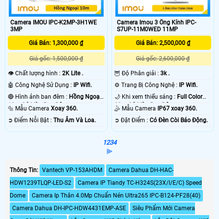
Camera IMOU IPC-K2MP-3H1WE
Camera Imou 3 Ống Kính IPC-
3MP
S7UP-11M0WED 11MP
Giá Bán: 1,300,000 ₫
Giá Bán: 2,500,000 ₫
Giá gốc: 1,500,000 ₫
Giá gốc: 2,600,000 ₫
👁 Chất lượng hình :
2K Lite .
🦉 Độ Phân giải :
3k .
🤖️ Công Nghệ Sử Dụng :
IP Wifi.
⚙ Trang Bị Công Nghệ :
IP Wifi.
🔴 Hình ảnh ban đêm :
Hồng Ngoại
🌙 Khi xem thiếu sáng :
Full Color
10m Có Màu Ban Ðêm.
30m Có Màu Ban Ðêm.
🔩 Mẫu Camera
Xoay 360.
🤹 Mẫu Camera
IP67 xoay 360.
️➲ Điểm Nỗi Bật :
Thu Âm Và Loa.
️➲ Đặt Điểm :
Có Ðèn Còi Báo Động.
1
2
3
4
⫸
Thông Tin:
Vantech VP-153AHDM
Camera Dahua DH-HAC-
HDW1239TLQP-LED-S2
Camera IP Tiandy TC-H324S(23X/I/E/C) Speed
Dome
Camera Ip Thân 4.0Mp Chuẩn Nén Ultra265 IPC-B124-PF28(40)
Camera Dahua DH-IPC-HDW4431EMP-ASE
Siêu Phẩm Mới Camera