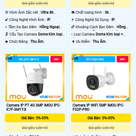
Giá gốc: Liên hệ
Giá gốc: Liên hệ
💯 Hình Ảnh Sắc nét :
Ultra 8k .
👁 Chất lượng hình :
3k .
🌠 Công Nghệ Hình Ảnh :
IP.
⚜️ Công Nghệ Sử Dụng :
IP.
⭐ Tầm Xa Ban Đêm :
Hồng Ngoại
🌈 Khoảng Cách Ban Đêm :
Hồng
10m Hồng Ngoại SMD.
Ngoại 10m Hồng Ngoại SMD.
🗜️ Cấu Tạo Camera
Dome Kim loại
↕️ Loại Camera
Dome Kim loại +
+ Nhựa.
Nhựa.
️♚ Chức Năng :
Thu Âm.
️🔈 Ưu Điểm :
Thu Âm.
41
20
Camera IP PT 4G 3MP IMOU IPC-
Camera IP WiFi 5MP IMOU IPC-
K7F-3M1T-X
F52P-PRO
Giá Bán: 5%-35%
Giá Bán: 5%-35%
Giá gốc: Liên hệ
Giá gốc: Liên hệ