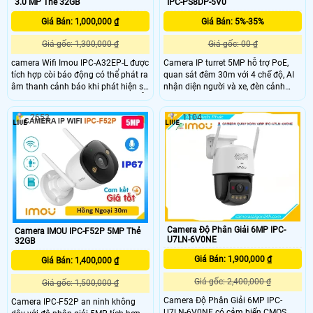
3.0 MP Thẻ 32GB
IPC-PS8DP-5V0
Giá Bán: 1,000,000 ₫
Giá Bán: 5%-35%
Giá gốc: 1,300,000 ₫
Giá gốc: 00 ₫
camera Wifi Imou IPC-A32EP-L được
Camera IP turret 5MP hỗ trợ PoE,
tích hợp còi báo động có thể phát ra
quan sát đêm 30m với 4 chế độ, AI
âm thanh cảnh báo khi phát hiện sự
nhận diện người và xe, đèn cảnh
xâm nhập. Ngoài ra camera còn hỗ
báo nhấp nháy, chống nước IP67.
trợ chức năng Soft-AP cho phép kết
2653
1104
nối trực tiếp với wifi của camera mà
không cần thông qua modem nhà
mạng.
Camera Độ Phân Giải 6MP IPC-
Camera IMOU IPC-F52P 5MP Thẻ
U7LN-6V0NE
32GB
Giá Bán: 1,900,000 ₫
Giá Bán: 1,400,000 ₫
Giá gốc: 2,400,000 ₫
Giá gốc: 1,500,000 ₫
Camera Độ Phân Giải 6MP IPC-
Camera IPC-F52P an ninh không
U7LN-6V0NE có cảm biến CMOS