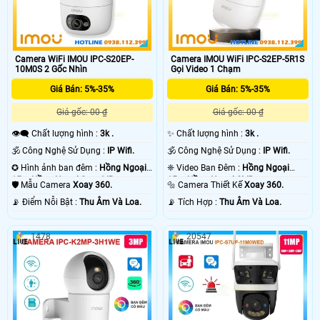
Camera WiFi IMOU IPC-S20EP-
Camera IMOU WiFi IPC-S2EP-5R1S
10M0S 2 Gốc Nhìn
Gọi Video 1 Chạm
Giá Bán: 5%-35%
Giá Bán: 5%-35%
Giá gốc: 00 ₫
Giá gốc: 00 ₫
👁️‍🗨 Chất lượng hình :
3k .
✨ Chất lượng hình :
3k .
🕉️ Công Nghệ Sử Dụng :
IP Wifi.
🕉️ Công Nghệ Sử Dụng :
IP Wifi.
✪ Hình ảnh ban đêm :
Hồng Ngoại
❈ Video Ban Đêm :
Hồng Ngoại
15m Hồng Ngoại Smart IR.
15m Hồng Ngoại SMD.
🛡 Mẫu Camera
Xoay 360.
🔩 Camera Thiết Kế
Xoay 360.
️📡 Điểm Nỗi Bật :
Thu Âm Và Loa.
️📡 Tích Hợp :
Thu Âm Và Loa.
1478
20547