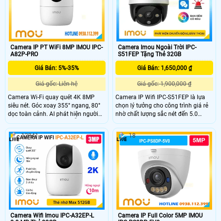
Camera IP PT WiFi 8MP IMOU IPC-
Camera Imou Ngoài Trời IPC-
A82P-PRO
S51FEP Tặng Thẻ 32GB
Giá Bán: 5%-35%
Giá Bán: 1,650,000 ₫
Giá gốc: Liên hệ
Giá gốc: 1,900,000 ₫
Camera Wi-Fi quay quét 4K 8MP
Camera IP Wifi IPC-S51FEP là lựa
siêu nét. Góc xoay 355° ngang, 80°
chọn lý tưởng cho công trình giá rẻ
dọc toàn cảnh. AI phát hiện người
nhờ chất lượng sắc nét đến 5.0
và thú cưng chính xác. Hỗ trợ nhìn
megapixel với khả năng xem ban
đêm Full-color thông minh. Đàm
đêm Full Color trong phạm vi 20m
12841
18
thoại 2 chiều tiện lợi từ xa. Gọi điện
camera giúp quan sát hiệu quả vào
1 chạm về điện thoại tiện lợi. Kết nối
ban đêm như ban ngày
Wi-Fi 6 băng tần kép ổn định. Hỗ trợ
khe thẻ nhớ lên đến 512GB.
Camera Wifi Imou IPC-A32EP-L
Camera IP Full Color 5MP IMOU