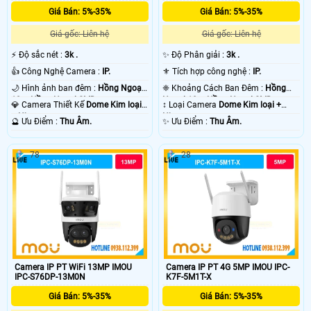
Giá Bán: 5%-35%
Giá Bán: 5%-35%
Giá gốc: Liên hệ
Giá gốc: Liên hệ
️⚡ Độ sắc nét :
3k .
✨ Độ Phân giải :
3k .
👍 Công Nghệ Camera :
IP.
⚜️ Tích hợp công nghệ :
IP.
🌙 Hình ảnh ban đêm :
Hồng Ngoại
❈ Khoảng Cách Ban Đêm :
Hồng
10m Hồng Ngoại SMD.
Ngoại 10m Hồng Ngoại SMD.
💎 Camera Thiết Kế
Dome Kim loại
↕️ Loại Camera
Dome Kim loại +
+ Nhựa.
Nhựa.
️🔮 Ưu Điểm :
Thu Âm.
️✨ Ưu Điểm :
Thu Âm.
78
28
Camera IP PT WiFi 13MP IMOU
Camera IP PT 4G 5MP IMOU IPC-
IPC-S76DP-13M0N
K7F-5M1T-X
Giá Bán: 5%-35%
Giá Bán: 5%-35%