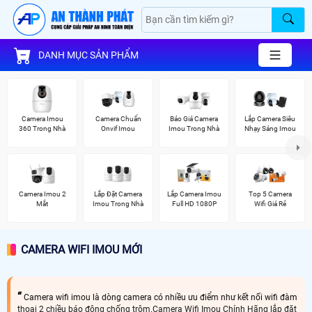
DANH MỤC SẢN PHẨM
Camera Imou
Camera Chuẩn
Báo Giá Camera
Lắp Camera Siêu
360 Trong Nhà
Onvif Imou
Imou Trong Nhà
Nhạy Sáng Imou
Camera Imou 2
Lắp Đặt Camera
Lắp Camera Imou
Top 5 Camera
Mắt
Imou Trong Nhà
Full HD 1080P
Wifi Giá Rẻ
CAMERA WIFI IMOU MỚI
Camera wifi imou là dòng camera có nhiều ưu điểm như kết nối wifi đàm
thoại 2 chiều báo động chống trộm.Camera Wifi Imou Chính Hãng lắp đặt