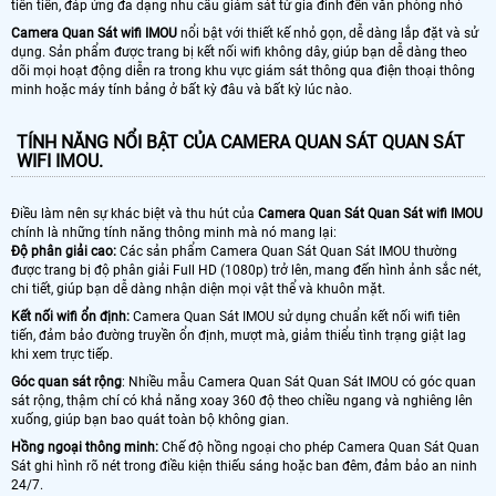
tiên tiến, đáp ứng đa dạng nhu cầu giám sát từ gia đình đến văn phòng nhỏ
Camera Quan Sát wifi IMOU
nổi bật với thiết kế nhỏ gọn, dễ dàng lắp đặt và sử
dụng. Sản phẩm được trang bị kết nối wifi không dây, giúp bạn dễ dàng theo
dõi mọi hoạt động diễn ra trong khu vực giám sát thông qua điện thoại thông
minh hoặc máy tính bảng ở bất kỳ đâu và bất kỳ lúc nào.
TÍNH NĂNG NỔI BẬT CỦA CAMERA QUAN SÁT QUAN SÁT
WIFI IMOU.
Điều làm nên sự khác biệt và thu hút của
Camera Quan Sát Quan Sát wifi IMOU
chính là những tính năng thông minh mà nó mang lại:
Độ phân giải cao:
Các sản phẩm Camera Quan Sát Quan Sát IMOU thường
được trang bị độ phân giải Full HD (1080p) trở lên, mang đến hình ảnh sắc nét,
chi tiết, giúp bạn dễ dàng nhận diện mọi vật thể và khuôn mặt.
Kết nối wifi ổn định:
Camera Quan Sát IMOU sử dụng chuẩn kết nối wifi tiên
tiến, đảm bảo đường truyền ổn định, mượt mà, giảm thiểu tình trạng giật lag
khi xem trực tiếp.
Góc quan sát rộng
: Nhiều mẫu Camera Quan Sát Quan Sát IMOU có góc quan
sát rộng, thậm chí có khả năng xoay 360 độ theo chiều ngang và nghiêng lên
xuống, giúp bạn bao quát toàn bộ không gian.
Hồng ngoại thông minh:
Chế độ hồng ngoại cho phép Camera Quan Sát Quan
Sát ghi hình rõ nét trong điều kiện thiếu sáng hoặc ban đêm, đảm bảo an ninh
24/7.