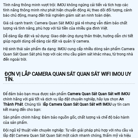
Tính năng thông minh vượt trội: IMOU không ngừng cải tiến và tích hợp các
tính năng thông minh như phát hiện chuyển động AI, theo dõi đối tượng, cảnh
báo chủ động, mang đến trải nghiệm giám sát an ninh toàn diện.
Giá cả cạnh tranh: Camera Quan Sát IMOU giá rẻ nhưng vẫn đảm bảo chất
lượng và tính năng, phù hợp với túi tiền của nhiều gia đình Việt.
Dễ dàng lắp đặt và sử dụng: Giao diện ứng dụng thân thiện, hướng dẫn chi tiết
giúp người dùng dễ dàng cài đặt và quản lý camera.
Hệ sinh thái sản phẩm đa dạng: IMOU cung cấp nhiều dòng sản phẩm Camera
Quan Sát Quan Sát phù hợp với các nhu cầu giám sát khác nhau, từ trong nhà
đến ngoài trời.
ĐƠN VỊ LẮP CAMERA QUAN SÁT QUAN SÁT WIFI IMOU UY
TÍN.
Để đảm bảo bạn mua được sản phẩm
Camera Quan Sát Quan Sát wifi IMOU
chính hãng với giá tốt và dịch vụ lắp đặt chuyên nghiệp, hãy lựa chọn
An
Thành Phát
. Chúng tôi
lắp Camera Quan Sát Quan Sát wifi IMOU
uy tín cam
kết mang đến cho bạn:
Sản phẩm chính hãng: Đảm bảo nguồn gốc, chất lượng và chế độ bảo hành
của sản phẩm.
Đội ngũ kỹ thuật viên chuyên nghiệp: Tư vấn giải pháp phù hợp với nhu cầu và
lắp đặt Camera Quan Sát Quan Sát một cách nhanh chóng, thẩm mỹ và hiệu