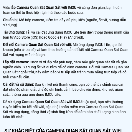
Việc
lắp
Camera Quan Sát Quan Sát wifi IMOU
vô cùng đơn giản, bạn hoàn
toàn có thể tự thực hiện tại nhà theo các bước sau:
Chuẩn bị:
Mở hộp camera, kiểm tra đầy đủ phụ kiện (nguồn, ốc vít, hướng dẫn
sử dụng).
Tải ứng dụng:
Tải và cài đặt ứng dụng IMOU Life trên điện thoại thông minh của
bạn từ App Store (iOS) hoặc Google Play (Android).
Kết nối Camera Quan Sát Quan Sát với wifi:
Mở ứng dụng IMOU Life, tạo tài
khoản (nếu chưa có) và làm theo hướng dẫn để kết nối Camera Quan Sát Quan
Sát với mạng wifi nhà bạn.
Lắp đặt camera:
Chọn vị trí lắp đặt phù hợp, đảm bảo góc quan sát tốt và gần
nguồn điện. Sử dụng ốc vít đi kèm để cố định camera. Đối với Camera Quan Sát
Quan Sát ngoài trời, hãy đảm bảo vị trí lắp đặt tránh mưa nắng trực tiếp và có
mái che nếu cần.
Cài đặt và sử dụng:
Sau khi kết nối thành công, bạn có thể tùy chỉnh các cài
đặt như độ phân giải, chế độ ghi hình, cảnh báo chuyển động, khu vực giám
sát... thông qua ứng dụng IMOU Life.
Để sử dụng
Camera Quan Sát Quan Sát wifi IMOU
hiệu quả, bạn nên thường
xuyên kiểm tra kết nối wifi, cập nhật phần mềm cho Camera Quan Sát Quan
Sát và ứng dụng, đồng thời vệ sinh ống kính để đảm bảo chất lượng hình ảnh
luôn tốt nhất.
SỰ KHÁC BIỆT CỦA CAMERA QUAN SÁT QUAN SÁT WIFI