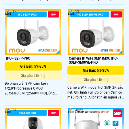
phương tiện chính xác.Tích hợp đèn
tiện thông minh.Cảnh báo đèn đỏ –
cảnh báo xanh đỏ chống đột nhập.
xanh tăng tính răn đe.
17
12
IPC-F32FP-PRO
Camera IP WiFi 3MP IMOU IPC-
S3EP-3M0WE-PRO
Giá Bán: 5%-35%
Giá Bán: 5%-35%
Giá gốc: Liên hệ
Giá gốc: Liên hệ
Độ phân giải 3MP cảm biến
Camera WiFi ngoài trời 3MP 2K sắc
1/2.9”Progressive CMOS,
nét. Ghi hình Full Color ban đêm có
20fps@3.0MP(2560×1440), Ống
màu rõ ràng. AI phát hiện người và
kính cố định 2.8mm, Chuẩn nén
phương tiện chính xác. Báo động
H.265, Chế độ ngày đêm(ICR),
chủ động bằng còi 110dB và đèn
chống ngược sáng HDR Tích hợp
24
4855
chớp.
mic,Hỗ trợ công nghệ thông minh:
Phát hiện chuyển động, phát hiện
con người. Hỗ trợ khe cắm thẻ nhớ
Micro SD lên đến 512GB