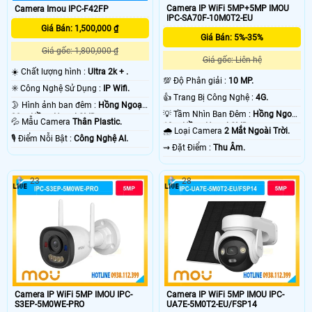
Camera IP WiFi 5MP+5MP IMOU
Camera Imou IPC-F42FP
IPC-SA70F-10M0T2-EU
Giá Bán: 1,500,000 ₫
Lắp đặt và sử dụng camera wifi IMOU hiệu quả.
Giá Bán: 5%-35%
Giá gốc: 1,800,000 ₫
Giá gốc: Liên hệ
Sự khác biệt của camera wifi IMOU.
☀️ Chất lượng hình :
Ultra 2k + .
💯 Độ Phân giải :
10 MP.
✳️ Công Nghệ Sử Dụng :
IP Wifi.
Đơn vị lắp camera wifi IMOU Uy Tín.
👍 Trang Bị Công Nghệ :
4G.
🌛 Hình ảnh ban đêm :
Hồng Ngoại
💡 Tầm Nhìn Ban Đêm :
Hồng Ngoại
30m Hồng Ngoại SMD.
💦 Mẫu Camera
Thân Plastic.
10m Hồng Ngoại SMD.
🌧️ Loại Camera
2 Mắt Ngoài Trời.
️🎙 Điểm Nỗi Bật :
Công Nghệ AI.
️⇝ Đặt Điểm :
Thu Âm.
23
28
'
Camera IP WiFi 5MP IMOU IPC-
Camera IP WiFi 5MP IMOU IPC-
S3EP-5M0WE-PRO
UA7E-5M0T2-EU/FSP14