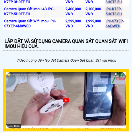
K7FP-3H0TE-EU
VNĐ
VNĐ
3H0TE-EU
Camera Quan Sát Imou 4G IPC-
2,400,000
2,100,000
IPC-K7FP-
K7FP-5H0TE-EU
VNĐ
VNĐ
5H0TE-EU
Camera Quan Sát Wifi Imou IPC-
2,299,000
1,999,000
IPC-S7XEP-
S7XEP-6M0WED
VNĐ
VNĐ
6M0WED
LẮP ĐẶT VÀ SỬ DỤNG CAMERA QUAN SÁT QUAN SÁT WIFI
IMOU HIỆU QUẢ.
Video hướng dẫn lắp đặt Camera Quan Sát Quan Sát wifi imou