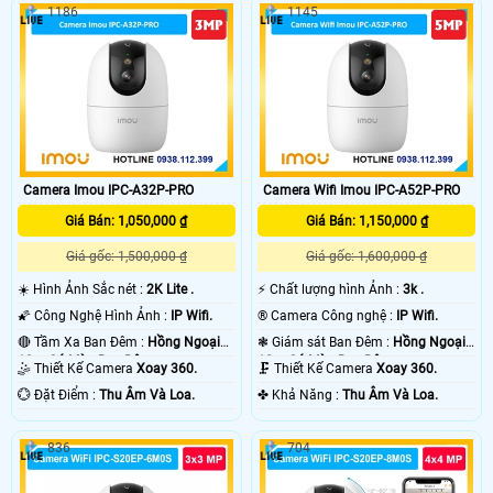
1186
1145
Camera Imou IPC-A32P-PRO
Camera Wifi Imou IPC-A52P-PRO
Giá Bán: 1,050,000 ₫
Giá Bán: 1,150,000 ₫
Giá gốc: 1,500,000 ₫
Giá gốc: 1,600,000 ₫
☀️ Hình Ảnh Sắc nét :
2K Lite .
️⚡ Chất lượng hình Ảnh :
3k .
🌠 Công Nghệ Hình Ảnh :
IP Wifi.
®️ Camera Công nghệ :
IP Wifi.
🔴 Tầm Xa Ban Đêm :
Hồng Ngoại
❃ Giám sát Ban Đêm :
Hồng Ngoại
10m Có Màu Ban Ðêm.
10m Có Màu Ban Ðêm.
🤹 Thiết Kế Camera
Xoay 360.
🗜️ Thiết Kế Camera
Xoay 360.
️💮 Đặt Điểm :
Thu Âm Và Loa.
️✤ Khả Năng :
Thu Âm Và Loa.
836
704