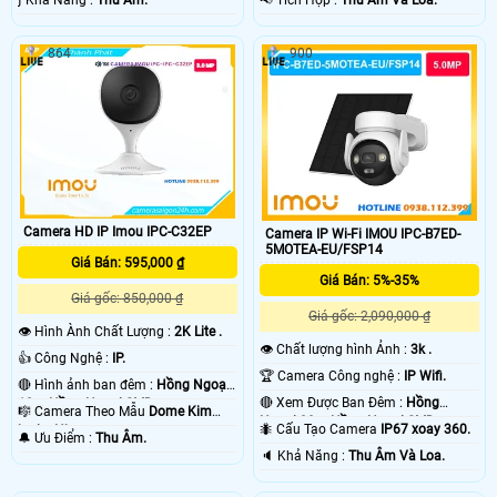
️ƒ Khả Năng :
Thu Âm.
️📢 Tích Hợp :
Thu Âm Và Loa.
864
900
Camera HD IP Imou IPC-C32EP
Camera IP Wi-Fi IMOU IPC-B7ED-
5MOTEA-EU/FSP14
Giá Bán: 595,000 ₫
Giá Bán: 5%-35%
Giá gốc: 850,000 ₫
Giá gốc: 2,090,000 ₫
👁 Hình Ành Chất Lượng :
2K Lite .
👁 Chất lượng hình Ảnh :
3k .
👍 Công Nghệ :
IP.
🏆 Camera Công nghệ :
IP Wifi.
🔴 Hình ảnh ban đêm :
Hồng Ngoại
🔴 Xem Được Ban Đêm :
Hồng
10m Hồng Ngoại SMD.
🎼️ Camera Theo Mẫu
Dome Kim
Ngoại 30m Hồng Ngoại SMD.
🐜 Cấu Tạo Camera
IP67 xoay 360.
loại + Nhựa.
️🔔 Ưu Điểm :
Thu Âm.
️🔈 Khả Năng :
Thu Âm Và Loa.