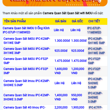
Tham khảo một số sản phẩm
Camera Quan Sát Quan Sát wifi IMOU
nổi bật:
TÊN SẢN PHẨM
GIÁ BÁN
GIÁ GỐC
CHI TIẾT
Camera Quan Sát IMOU 3 Ống Kính
IPC-S7UP-
Liên Hệ
Liên Hệ
IPC-S7UP-11M0WED
11M0WED
Camera Quan Sát IMOU IPC-K2MP-
IPC-K2MP-
1.300.000đ
1.300.000đ
5H1WE 5MP
5H1WE 5MP
Camera Quan Sát IMOU IPC-K2MP-
IPC-K2MP-
925.000đ
925.000đ
3H1WE 3MP
3H1WE 3MP
Camera Quan Sát IMOU IPC-F52P
IPC-F52P
1.475.000đ
1.475.000đ
5MP
5MP
Camera Quan Sát IMOU IPC-F32P
1,600,000
1,200,000
IPC-F32P
3MP
VNĐ
VNĐ
3MP
IPC-K2MP-
Camera Quan Sát Imou IPC-K2MP-
Liên Hệ
Liên Hệ
5H0WE
5H0WE 5.0MP
5.0MP
IPC-K2MP-
Camera Quan Sát Imou IPC-K2MP-
1,400,000
950,000
3H0WE
3H0WE 3.0MP
VNĐ
VNĐ
3.0MP
Camera Quan Sát 4G Imou IPC-
2,200,000
1,900,000
IPC-K7FP-