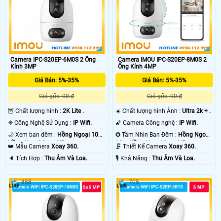
Camera IPC-S20EP-6M0S 2 Ống
Camera IMOU IPC-S20EP-8M0S 2
Kính 3MP
Ống Kính 4MP
Giá Bán: 5%-35%
Giá Bán: 5%-35%
Giá gốc: 00 ₫
Giá gốc: 00 ₫
🦉 Chất lượng hình :
2K Lite .
☀️ Chất lượng hình Ảnh :
Ultra 2k + .
✳️ Công Nghệ Sử Dụng :
IP Wifi.
🌠 Camera Công nghệ :
IP Wifi.
🌙 Xem ban đêm :
Hồng Ngoại 10m
✪ Tầm Nhìn Ban Đêm :
Hồng Ngoại
Hồng Ngoại Smart IR.
10m Hồng Ngoại Smart IR.
👑 Mẫu Camera
Xoay 360.
🗜️ Thiết Kế Camera
Xoay 360.
️🔈 Tích Hợp :
Thu Âm Và Loa.
️🎙 Khả Năng :
Thu Âm Và Loa.
858
705