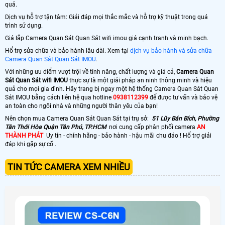
quả.
Dịch vụ hỗ trợ tận tâm: Giải đáp mọi thắc mắc và hỗ trợ kỹ thuật trong quá
trình sử dụng.
Giá lắp Camera Quan Sát Quan Sát wifi imou giá cạnh tranh và minh bạch.
Hổ trợ sửa chữa và bảo hành lâu dài. Xem tại
dịch vụ bảo hành và sửa chữa
Camera Quan Sát Quan Sát IMOU
.
Với những ưu điểm vượt trội về tính năng, chất lượng và giá cả,
Camera Quan
Sát Quan Sát wifi IMOU
thực sự là một giải pháp an ninh thông minh và hiệu
quả cho mọi gia đình. Hãy trang bị ngay một hệ thống Camera Quan Sát Quan
Sát IMOU bằng cách liên hệ qua hotline
0938112399
để được tư vấn và bảo vệ
an toàn cho ngôi nhà và những người thân yêu của bạn!
Nên chọn mua Camera Quan Sát Quan Sát tại trụ sở:
51 Lũy Bán Bích, Phường
Tân Thới Hòa Quận Tân Phú, TP.HCM
nơi cung cấp phân phối camera
AN
THÀNH PHÁT
Uy tín - chính hãng - bảo hành - hậu mãi chu đáo ! Hổ trợ giải
đáp khi gặp sự cố .
TIN TỨC CAMERA XEM NHIỀU