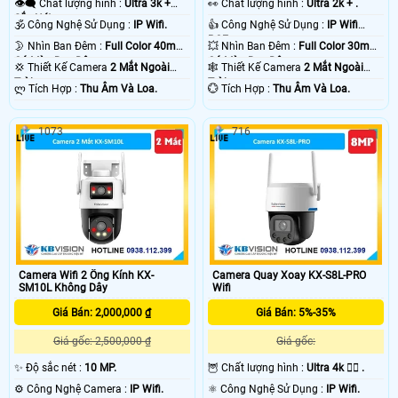
👁️‍🗨 Chất lượng hình :
Ultra 3k +
️👀 Chất lượng hình :
Ultra 2k + .
Sắc Nét .
🕉️ Công Nghệ Sử Dụng :
IP Wifi.
👍 Công Nghệ Sử Dụng :
IP Wifi
POE.
🌛 Nhìn Ban Đêm :
Full Color 40m
💥 Nhìn Ban Đêm :
Full Color 30m
Có Màu Ban Ðêm.
Có Màu Ban Ðêm.
💢 Thiết Kế Camera
2 Mắt Ngoài
🕸️ Thiết Kế Camera
2 Mắt Ngoài
Trời.
Trời.
️ლ Tích Hợp :
Thu Âm Và Loa.
️💮 Tích Hợp :
Thu Âm Và Loa.
1073
716
Camera Wifi 2 Ống Kính KX-
Camera Quay Xoay KX-S8L-PRO
SM10L Không Dây
Wifi
Giá Bán: 2,000,000 ₫
Giá Bán: 5%-35%
Giá gốc: 2,500,000 ₫
Giá gốc:
✨ Độ sắc nét :
10 MP.
🦉 Chất lượng hình :
Ultra 4k 👍🏾 .
⚙ Công Nghệ Camera :
IP Wifi.
⚛️ Công Nghệ Sử Dụng :
IP Wifi.