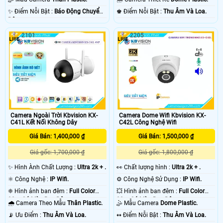
️✨ Điểm Nỗi Bật :
Báo Động Chuyển
️♚ Điểm Nỗi Bật :
Thu Âm Và Loa.
Động.
2101
2205
Camera Ngoài Trời Kbvision KX-
Camera Dome Wifi Kbvision KX-
C41L Kết Nối Không Dây
C42L Công Nghệ Wifi
Giá Bán: 1,400,000 ₫
Giá Bán: 1,500,000 ₫
Giá gốc: 1,700,000 ₫
Giá gốc: 1,800,000 ₫
✨ Hình Ành Chất Lượng :
Ultra 2k + .
️👀 Chất lượng hình :
Ultra 2k + .
⚛️ Công Nghệ :
IP Wifi.
⚙ Công Nghệ Sử Dụng :
IP Wifi.
❈ Hình ảnh ban đêm :
Full Color
💥 Hình ảnh ban đêm :
Full Color
30m Có Màu Ban Ðêm.
30m Có Màu Ban Ðêm.
🌧️ Camera Theo Mẫu
Thân Plastic.
🤹 Mẫu Camera
Dome Plastic.
️📡 Ưu Điểm :
Thu Âm Và Loa.
️↭ Điểm Nỗi Bật :
Thu Âm Và Loa.