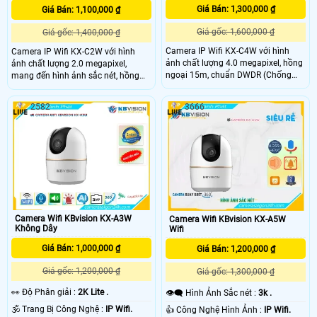
Giá Bán: 1,300,000 ₫
Giá Bán: 1,100,000 ₫
Giá gốc: 1,600,000 ₫
Giá gốc: 1,400,000 ₫
Camera IP Wifi KX-C4W với hình
Camera IP Wifi KX-C2W với hình
ảnh chất lượng 4.0 megapixel, hồng
ảnh chất lượng 2.0 megapixel,
ngoại 15m, chuẩn DWDR (Chống
mang đến hình ảnh sắc nét, hồng
Ngược Sáng), khả năng xoay 360
ngoại 15m, khả năng quay xoay
độ, âm thanh và loa. Ưu điểm lớn
360, đàm thoại 2 chiều, phát hiện
2582
3666
nhất của camera phải kể đến là tính
chuyển động. .
năng IP Wifi kết nối nhanh chóng và
tạo tên miền giúp camera dễ dàng
lắp đặt và sử dụng nhanh chỉ bằng
vài thao tác đơn giản.
Camera Wifi KBvision KX-A3W
Camera Wifi KBvision KX-A5W
Không Dây
Wifi
Giá Bán: 1,000,000 ₫
Giá Bán: 1,200,000 ₫
Giá gốc: 1,200,000 ₫
Giá gốc: 1,300,000 ₫
️👀 Độ Phân giải :
2K Lite .
👁️‍🗨 Hình Ảnh Sắc nét :
3k .
🕉️ Trang Bị Công Nghệ :
IP Wifi.
👍 Công Nghệ Hình Ảnh :
IP Wifi.