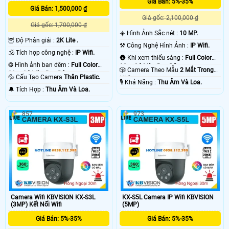
Giá Bán: 5%-35%
công ty cửa hàng uy tín bán được bởi liên quan nhiều đến chất lượng sản
Giá Bán: 1,500,000 ₫
phẩm , dịch vụ bảo hành và dịch vụ hổ trợ khách hàng 🌀
Giá gốc: 2,100,000 ₫
Giá gốc: 1,700,000 ₫
☀️ Hình Ảnh Sắc nét :
10 MP.
🦉 Độ Phân giải :
2K Lite .
⚒ Công Nghệ Hình Ảnh :
IP Wifi.
🕉️ Tích hợp công nghệ :
IP Wifi.
🌚 Khi xem thiếu sáng :
Full Color
❂ Hình ảnh ban đêm :
Full Color
30m Có Màu Ban Ðêm.
🎲 Camera Theo Mẫu
2 Mắt Trong
30m Có Màu Ban Ðêm.
💦 Cấu Tạo Camera
Thân Plastic.
Nhà.
️🎙 Khả Năng :
Thu Âm Và Loa.
️🔔 Tích Hợp :
Thu Âm Và Loa.
857
973
'
Camera Wifi KBVISION KX-S3L
KX-S5L Camera IP Wifi KBVISION
(3MP) Kết Nối Wifi
(5MP)
Giá Bán: 5%-35%
Giá Bán: 5%-35%