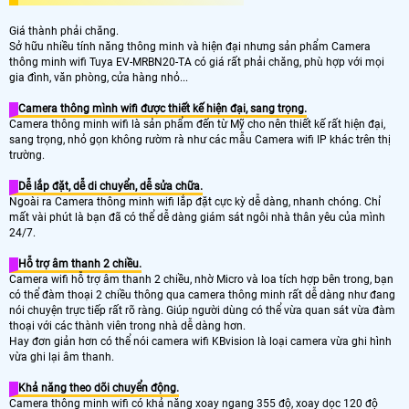
Giá thành phải chăng.
Sở hữu nhiều tính năng thông minh và hiện đại nhưng sản phẩm Camera
thông minh wifi Tuya EV-MRBN20-TA có giá rất phải chăng, phù hợp với mọi
gia đình, văn phòng, cửa hàng nhỏ...
Camera thông mình wifi được thiết kế hiện đại, sang trọng.
Camera thông minh wifi là sản phẩm đến từ Mỹ cho nên thiết kế rất hiện đại,
sang trọng, nhỏ gọn không rườm rà như các mẫu Camera wifi IP khác trên thị
trường.
Dễ lắp đặt, dễ di chuyển, dễ sửa chữa.
Ngoài ra Camera thông minh wifi lắp đặt cực kỳ dễ dàng, nhanh chóng. Chỉ
mất vài phút là bạn đã có thể dễ dàng giám sát ngôi nhà thân yêu của mình
24/7.
Hỗ trợ âm thanh 2 chiều.
Camera wifi hỗ trợ âm thanh 2 chiều, nhờ Micro và loa tích hợp bên trong, bạn
có thể đàm thoại 2 chiều thông qua camera thông minh rất dễ dàng như đang
nói chuyện trực tiếp rất rõ ràng. Giúp người dùng có thể vừa quan sát vừa đàm
thoại với các thành viên trong nhà dễ dàng hơn.
Hay đơn giản hơn có thể nói camera wifi KBvision là loại camera vừa ghi hình
vừa ghi lại âm thanh.
Khả năng theo dõi chuyển động.
Camera thông minh wifi có khả năng xoay ngang 355 độ, xoay dọc 120 độ