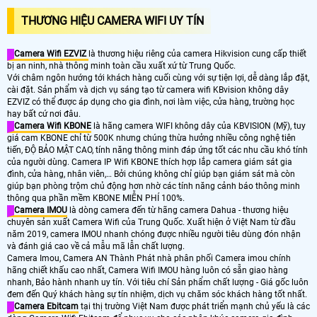
THƯƠNG HIỆU CAMERA WIFI UY TÍN
Camera Wifi EZVIZ
là thương hiệu riêng của camera Hikvision cung cấp thiết
bị an ninh, nhà thông minh toàn cầu xuất xứ từ Trung Quốc.
Với châm ngôn hướng tới khách hàng cuối cùng với sự tiện lợi, dễ dàng lắp đặt,
cài đặt. Sản phẩm và dịch vụ sáng tạo từ camera wifi KBvision không dây
EZVIZ có thể được áp dụng cho gia đình, nơi làm việc, cửa hàng, trường học
hay bất cứ nơi đâu.
Camera Wifi KBONE
là hãng camera WIFI không dây của KBVISION (Mỹ), tuy
giá cam KBONE chỉ từ 500K nhưng chúng thừa hưởng nhiều công nghệ tiên
tiến, ĐỘ BẢO MẬT CAO, tính năng thông minh đáp ứng tốt các nhu cầu khó tính
của người dùng. Camera IP Wifi KBONE thích hợp lắp camera giám sát gia
đình, cửa hàng, nhân viên,… Bởi chúng không chỉ giúp bạn giám sát mà còn
giúp bạn phòng trộm chủ động hơn nhờ các tính năng cảnh báo thông minh
thông qua phần mềm KBONE MIỄN PHÍ 100%.
Camera IMOU
là dòng camera đến từ hãng camera Dahua - thương hiệu
chuyên sản xuất Camera Wifi của Trung Quốc. Xuất hiện ở Việt Nam từ đầu
năm 2019, camera IMOU nhanh chóng được nhiều người tiêu dùng đón nhận
và đánh giá cao về cả mẫu mã lẫn chất lượng.
Camera Imou, Camera AN Thành Phát nhà phân phối Camera imou chính
hãng chiết khấu cao nhất, Camera Wifi IMOU hàng luôn có sẵn giao hàng
nhanh, Bảo hành nhanh uy tín. Với tiêu chí Sản phẩm chất lượng - Giá gốc luôn
đem đến Quý khách hàng sự tín nhiệm, dịch vụ chăm sóc khách hàng tốt nhất.
Camera Ebitcam
tại thị trường Việt Nam được phát triển mạnh chủ yếu là các