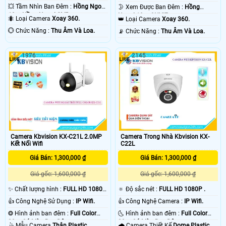
💥 Tầm Nhìn Ban Đêm :
Hồng Ngoại
🌛 Xem Được Ban Đêm :
Hồng
10m Hồng Ngoại SMD.
Ngoại 10m ONVIF.
🐜 Loại Camera
Xoay 360.
👑 Loại Camera
Xoay 360.
️💮 Chức Năng :
Thu Âm Và Loa.
️📡 Chức Năng :
Thu Âm Và Loa.
1976
2145
Camera Kbvision KX-C21L 2.0MP
Camera Trong Nhà Kbvision KX-
Kết Nối Wifi
C22L
Giá Bán: 1,300,000 ₫
Giá Bán: 1,300,000 ₫
Giá gốc: 1,600,000 ₫
Giá gốc: 1,600,000 ₫
✨ Chất lượng hình :
FULL HD 1080P
🔅 Độ sắc nét :
FULL HD 1080P .
.
👍 Công Nghệ Sử Dụng :
IP Wifi.
👍 Công Nghệ Camera :
IP Wifi.
❂ Hình ảnh ban đêm :
Full Color
🌜 Hình ảnh ban đêm :
Full Color
30m Có Màu Ban Ðêm.
30m Có Màu Ban Ðêm.
🤹 Mẫu Camera
Thân Plastic.
🌧️ Camera Thiết Kế
Dome Plastic.