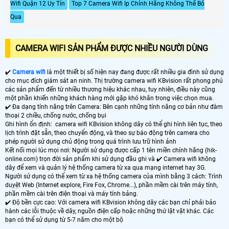
Wifi Quận 12 Uy Tín
Top 7 Camera Wifi Ip Chính Hãng Không Thể Bỏ
Qua
CAMERA WIFI SẢN PHẨM ĐƯỢC NHIỀU NGƯỜI DÙNG
✔️
Camera wifi
là một thiết bị số hiện nay đang được rất nhiều gia đình sử dụng
cho mục đích giám sát an ninh. Thị trường camera wifi KBvision rất phong phú
các sản phẩm đến từ nhiều thương hiệu khác nhau, tuy nhiên, điều này cũng
một phần khiến những khách hàng mới gặp khó khăn trong việc chọn mua.
✔️ Đa dạng tính năng trên Camera: Bên cạnh những tính năng cơ bản như đàm
thoại 2 chiều, chống nước, chống bụi
Ghi hình ổn định: camera wifi KBvision không dây có thể ghi hình liên tục, theo
lịch trình đặt sẵn, theo chuyển động, và theo sự báo động trên camera cho
phép người sử dụng chủ động trong quá trình lưu trữ hình ảnh
Kết nối mọi lúc mọi nơi: Người sử dụng được cấp 1 tên miền chính hãng (hik-
online.com) trọn đời sản phẩm khi sử dụng đầu ghi và ✔️ Camera wifi không
dây để xem và quản lý hệ thống camera từ xa qua mạng internet hay 3G.
Người sử dụng có thể xem từ xa hệ thống camera của mình bằng 3 cách: Trình
duyệt Web (Internet explore, Fire Fox, Chrome...), phần mềm cài trên máy tính,
phần mềm cài trên điện thoại và máy tính bảng.
✔️ Độ bền cực cao: Với camera wifi KBvision không dây các bạn chỉ phải bảo
hành các lỗi thuộc về dây, nguồn điện cấp hoặc những thứ lặt vặt khác. Các
bạn có thể sử dụng từ 5-7 năm cho một bộ