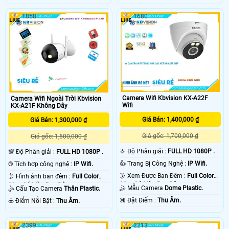
1858
1680
Camera Wifi Kbvision KX-A22F
Camera Wifi Ngoài Trời Kbvision
Wifi
KX-A21F Không Dây
Giá Bán: 1,400,000 ₫
Giá Bán: 1,300,000 ₫
Giá gốc: 1,700,000 ₫
Giá gốc: 1,600,000 ₫
🔆 Độ Phân giải :
FULL HD 1080P .
💯 Độ Phân giải :
FULL HD 1080P .
👍 Trang Bị Công Nghệ :
IP Wifi.
®️ Tích hợp công nghệ :
IP Wifi.
🌛 Xem Được Ban Đêm :
Full Color
🌛 Hình ảnh ban đêm :
Full Color
30m Có Màu Ban Ðêm.
30m Có Màu Ban Ðêm.
🤹 Mẫu Camera
Dome Plastic.
🤹 Cấu Tạo Camera
Thân Plastic.
️⌘ Đặt Điểm :
Thu Âm.
️☣️ Điểm Nỗi Bật :
Thu Âm.
2399
2213