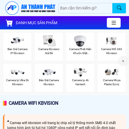
DANH MỤC SẢN PHẨM
Báo Giá Camera
Camera Kbvision
Camera Phát Hiện
Camera Wifi 360
IP Kbvision
Giá Rẻ
Khuôn Mặt
Kbvision
Kbvision
Camera Ip Ultra 3k
Báo Giá Camera
Camera Ip 4k
Camera Nhựa
Kbvision
Kbvision
Vantech
Plastic Ezviz
CAMERA WIFI KBVISION
Camea wifi kbvision với trang bị chip xử lý thông minh SMD 4.0 chất
lượng hình ảnh từ full hd 1080P công nghệ IP wifi kết nối ổn định báo