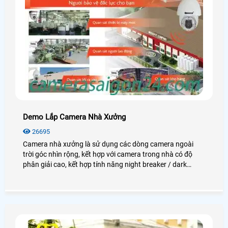
Demo Lắp Camera Nhà Xưởng
26695
Camera nhà xưởng là sử dụng các dòng camera ngoài
trời góc nhìn rộng, kết hợp với camera trong nhà có độ
phân giải cao, kết hợp tính năng night breaker / dark
fighter để quan sát thật rõ nét vào ban đêm. Giám sát khu
vực lối ra vào, khu vực soát vé xe máy. Giám sát khu vực
máy chấm công (quản lý ra vào). Giám sát toàn khu vực
trạm bảo vệ