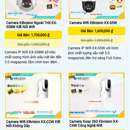
chất lượng cao cho mọi không gian.
Camera KBvision Ngoài Trời KX-
Camera Wifi KBvision KX-S5W
S5BW Kết Nối Wifi
Giá Bán: 1,600,000 ₫
Giá Bán: 1,700,000 ₫
Giá gốc: 1,900,000 ₫
Giá gốc: 1,900,000 ₫
Camera IP Wifi KX-S5W với hình
Camera IP Wifi KX-S5BW sở hữu
ảnh chất lượng sắc nét 5.0
chất lượng hình ảnh siêu nét lên đến
megapixel, đèn trợ sáng Full Color
5.0 megapixel, tầm nhìn ban đêm
30m, khả năng xoay 360 độ, thu âm
với đèn trợ sáng Full Color 30m,
và âm thanh. .
công nghệ chống ngược sáng
3507
3498
DWDR, khả năng quay xoay 360 và
chống nước IP67 giúp camera luôn
thu được hình ảnh sắc nét kể cả
trong điều kiện thiếu sáng và thời
tiết nắng mưa.
Camera Xoay 360 Kbvision KX-
Camera Wifi KBvision KX-C2W Kết
C4W Công Nghệ Wifi
Nối Không Dây