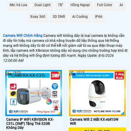
việt mà bạn nên sử dụng như. Camera wifi hổ trợ đàm thoại 2 chiều. xoay 360
Mic Và Loa
Dual Light
78°
Hồng Ngoại
Full Color
AI
độ hay camera có chức năng thông minh báo động chống trộm mà tùy loại
camera có những mức giá khác nhau. sau đây là những dòng camera giá rẻ
bán chạy nhất của các hãng
Xoay 360
3D DNR
AI Coding
IP66
NHU CẦU LẮP CAMERA WIFI
GIÁ LẮP LOẠI CAMERA
Camera Wifi Chính Hãng
Camera wifi không dây là loại camera Ip không cần
đi dây tín hiệu mà camera có khả năng truyên dữ liệu thông qua hệ thống
📸 Lắp Camera Wifi 360 Giá Rẻ
mạng wifi không dây từ đó có thể kết nối giám sát từ xa qua điện thoại máy
tính, lắp camera wifi KBvision không dây sử dụng cho những trường hợp khó đi
1.200.000 VNĐ
dây và hệ thống wifi ổng định tương đối mạnh. Ngày Upate:
8/6/2026
🎙 Camera Wifi 360 Ngoài Trời
12:00:00 AM
2.300.000 VNĐ
1426
1019
🔊 Lắp Camera 360 Thông Minh
1.300.000 VNĐ
💎 Camera Wifi 4MP 360 Ngoài Trời
1.980.000 VNĐ
🌟️ Thị trường camera có rất nhiều thương hiệu khác nhau. giá của camera wifi
KBvision cũng có nhiều nơi bán khác nhau tuy nhiên với camera wifi KBvision
Camera IP WIFI KBVISION KX-
Camera Wifi 2 Mắt KX-AM10W
C31L (3MP) Tặng Thẻ 32GB
Wifi
chính hãng dịch vụ hổ trợ tốt là điều ưu tiên hơn cả giá camera. Bạn không thể
Không Dây
so sánh camera wifi KBvision trên mạng xã hội với camera wifi KBvision được