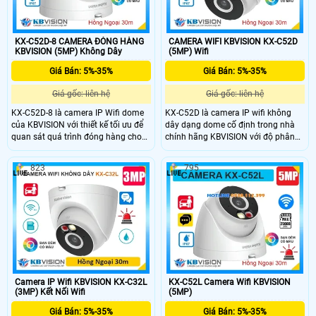
cầu an ninh ngoài trời.
hàng,...
KX-C52D-8 CAMERA ĐÓNG HÀNG
CAMERA WIFI KBVISION KX-C52D
KBVISION (5MP) Không Dây
(5MP) Wifi
Giá Bán: 5%-35%
Giá Bán: 5%-35%
Giá gốc: liên hệ
Giá gốc: liên hệ
KX-C52D-8 là camera IP Wifi dome
KX-C52D là camera IP wifi không
của KBVISION với thiết kế tối ưu để
dây dạng dome cố định trong nhà
quan sát quá trình đóng hàng cho
chính hãng KBVISION với độ phân
đơn Shopee, Lazada, Tiktok,... có độ
giải 5MP cho hình ảnh sắc nét.
phân giải 5MP hồng ngoại 30m và
Camera hỗ trợ hồng ngoại 30m ánh
823
795
công nghệ ánh sáng kép Full Color.
sáng kép full color, khe cắm thẻ nhớ
Camera hỗ trợ khe cắm thẻ nhớ lên
lên đến 256GB và khả năng phân
đến 256GB, tích hợp tính năng phân
biệt người và xe chính xác. Với
biệt người và xe thông minh, giúp
chuẩn chống bụi nước IP67 và mức
giám sát hiệu quả và chính xác
giá rẻ, camera KX-C52D là lựa chọn
chuẩn chống nước IP67 giá rẻ.
lý tưởng cho nhu cầu giám sát an
ninh hiệu quả.
Camera IP Wifi KBVISION KX-C32L
KX-C52L Camera Wifi KBVISION
(3MP) Kết Nối Wifi
(5MP)
Giá Bán: 5%-35%
Giá Bán: 5%-35%