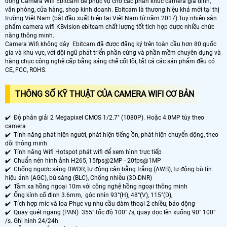
dòng Camera Wifi Ebitcam để phục vụ cho các phân khúc camera gia đình,
văn phòng, cửa hàng, shop kinh doanh. Ebitcam là thương hiệu khá mới tại thị
trường Việt Nam (bắt đầu xuất hiện tại Việt Nam từ năm 2017) Tuy nhiên sản
phẩm camera wifi KBvision ebitcam chất lượng tốt tích hợp được nhiều chức
năng thông minh.
Camera Wifi không dây Ebitcam đã được đăng ký trên toàn cầu hơn 80 quốc
gia và khu vực, với đội ngũ phát triển phần cứng và phần mềm chuyên dụng và
hàng chục công nghệ cấp bằng sáng chế cốt lõi, tất cả các sản phẩm đều có
CE, FCC, ROHS.
THÔNG SỐ KỸ THUẬT CỦA CAMERA WIFI CƠ BẢN
✔️ Độ phân giải 2 Megapixel CMOS 1/2.7" (1080P). Hoặc 4.0MP tùy theo
camera
✔️ Tính năng phát hiện người, phát hiện tiếng ồn, phát hiện chuyển động, theo
dõi thông minh
✔️ Tính năng Wifi Hotspot phát wifi để xem hình trực tiếp
✔️ Chuẩn nén hình ảnh H265, 15fps@2MP - 20fps@1MP
✔️ Chống ngược sáng DWDR, tự động cân bằng trắng (AWB), tự động bù tín
hiệu ảnh (AGC), bù sáng (BLC), Chống nhiễu (3D-DNR)
✔️ Tầm xa hồng ngoại 10m với công nghệ hồng ngoại thông minh
✔️ Ống kính cố định 3.6mm, góc nhìn 93°(H), 48°(V), 115°(D),
✔️ Tích hợp míc và loa Phục vụ nhu cầu đàm thoại 2 chiều, báo động
✔️
Quay quét ngang (PAN) 355° tốc độ 100° /s, quay dọc lên xuống 90° 100°
/s. Ghi hình 24/24h