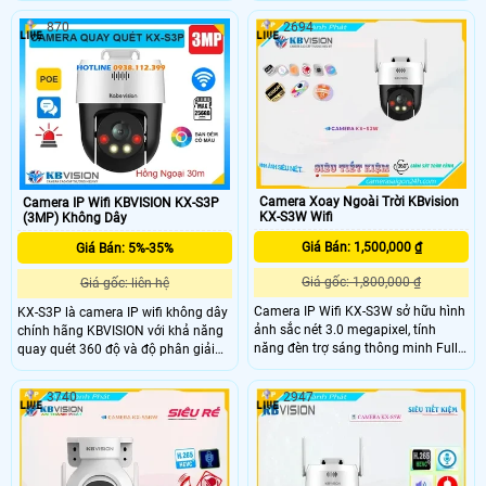
hồng ngoại 30m, ánh sáng kép Full
hỗ trợ hồng ngoại 30m, ánh sáng
870
2694
Color, tích hợp mic ghi âm, khe cắm
kép Full Color, tích hợp mic ghi âm,
thẻ nhớ đến 256GB, tích hợp công
khe cắm thẻ nhớ lên đến 256GB,
nghệ phân biệt người và xe. Với
phân biệt người và xe thông minh.
chuẩn chống nước IP67 giá rẻ
Với chuẩn chống nước IP67 và mức
camera KX-A31D là lựa chọn lý
giá rẻ, KX-A51D là lựa chọn lý tưởng
tưởng cho nhu cầu giám sát an ninh
để bảo vệ không gian ngoài trời.
ngoài trời.
Camera Xoay Ngoài Trời KBvision
Camera IP Wifi KBVISION KX-S3P
KX-S3W Wifi
(3MP) Không Dây
Giá Bán: 1,500,000 ₫
Giá Bán: 5%-35%
Giá gốc: 1,800,000 ₫
Giá gốc: liên hệ
Camera IP Wifi KX-S3W sở hữu hình
KX-S3P là camera IP wifi không dây
ảnh sắc nét 3.0 megapixel, tính
chính hãng KBVISION với khả năng
năng đèn trợ sáng thông minh Full
quay quét 360 độ và độ phân giải
Color 30m, khả năng chống ngược
3MP cho hình ảnh sắc nét, sống
sáng DWDR cùng khả năng quay
động. Camera tích hợp mic và loa
3740
2947
xoay 360 độ và chuẩn IP67 giúp
đàm thoại 2 chiều, hồng ngoại 30m
cho camera có thể lắp đặt được ở
full color, còi hú và đèn chớp báo
những vị trí ngoài trời hoặc bụi bẩn
động hiệu quả. Hỗ trợ khe thẻ nhớ
hay nhiệt độ cao mà vẫn bảo đảm
lên đến 256GB, kết nối POE tiện lợi,
được độ bền cho camera.
camera KX-S3P là lựa chọn giá rẻ,