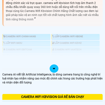
động chính xác và trực quan. camera wifi kbvision tích hợp âm thanh 2
chiều điều khiển quay xoay 360 linh hoặc dễ dàng kết nối trên nhiều điện
thoại cùng lúc.Camera Wifi Kbvision Chính Hãng Chất lượng cao đem lại
giải pháp bảo vệ an ninh cực tốt với chất lượng hình ảnh sắc nét và nhiều
tính năng thông minh
📶 CAMERA WIFI CHINH HANG
🏷 LẮP CAMERA WIFI KBONE
🏷 LẮP WIFI IMOU
🔐 LẮP CAMERA WIFI EZVIZ
🔔 CAMERA WIFI EBITCAM
💰 CAMERA WIFI VANTECH
👍 LẮP CAMERA WIFI DAHUA
🔆 CAMERA WIFI HIKVISION
🌧️ CAMERA WIFI DẠNG THÂN
♻️ CAMERA WIFI XOAY 360
💤 CAMERA WIFI NHỎ GỌN
📍 CAMERA WIFI ULTRA 2K 4.0MP
Camera AI viết tắt Artificial Intelligence, là dòng camera trang bị công nghệ trí
📶 TRỌN BỘ CAMERA WIFI
🖥 LẮP CAMERA TRỌN BỘ
tuệ nhân tạo nhằm nâng cao mức độ chính xác trong các trường hợp phát hiện
và nhận diện đối tượng
🔍 CAMERA KHÔNG CẦN ĐẦU GHI
📐 CAMERA WIFI GIÁ RẺ BÁN CHẠY
CAMERA WIFI KBVISION GIÁ RẺ BÁN CHẠY
🤵 lắp camera wifi KBvision là nhu cầu nhiều của đa phần các hộ gia đình cửa
hàng văn phòng vừa và nhỏ. bởi camera wifi KBvision có nhiều chức năng ưu