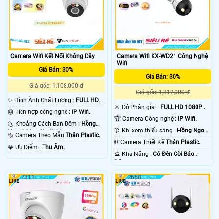
Camera Wifi KX-WD21 Công Nghệ
Camera Wifi Kết Nối Không Dây
Wifi
Giá Bán: 30%
Giá Bán: 30%
Giá gốc: 1,108,000 ₫
Giá gốc: 1,312,000 ₫
✨ Hình Ành Chất Lượng :
FULL HD
🔆 Độ Phân giải :
FULL HD 1080P .
1080P .
🤖️ Tích hợp công nghệ :
IP Wifi.
🏆 Camera Công nghệ :
IP Wifi.
🌜 Khoảng Cách Ban Đêm :
Hồng
🌛 Khi xem thiếu sáng :
Hồng Ngoại
Ngoại 30m Starlight.
🔩 Camera Theo Mẫu
Thân Plastic.
30m Starlight.
⛓ Camera Thiết Kế
Thân Plastic.
️💎 Ưu Điểm :
Thu Âm.
️🔮 Khả Năng :
Có Ðèn Còi Báo
Động.
2311
2668