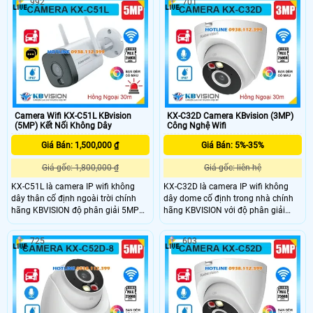
992
701
chống ngược sáng WDR 120dB
khoảng cách 30m.
Camera Wifi KX-C51L KBvision
KX-C32D Camera KBvision (3MP)
(5MP) Kết Nối Không Dây
Công Nghệ Wifi
Giá Bán: 1,500,000 ₫
Giá Bán: 5%-35%
Giá gốc: 1,800,000 ₫
Giá gốc: liên hệ
KX-C51L là camera IP wifi không
KX-C32D là camera IP wifi không
dây thân cố định ngoài trời chính
dây dome cố định trong nhà chính
hãng KBVISION độ phân giải 5MP
hãng KBVISION với độ phân giải
cho hình ảnh sắc nét. Camera tích
3MP cho hình ảnh sắc nét. Camera
hợp hồng ngoại 30m, ánh sáng kép
hỗ trợ hồng ngoại 30m, ánh sáng
725
603
full color, đàm thoại 2 chiều, khe
kép full color, khe cắm thẻ nhớ lên
cắm thẻ nhớ 256GB, phát hiện người
đến 256GB và khả năng phân biệt
và xe, hỗ trợ báo động thông minh.
người, xe chính xác. Với chuẩn
Với chuẩn chống nước IP67, KX-
kháng nước IP67 và mức giá rẻ đây
C51L là lựa chọn camera giá rẻ
là lựa chọn lý tưởng cho giám sát
nhưng đầy đủ tính năng cho nhu
an ninh gia đình, văn phòng, cửa