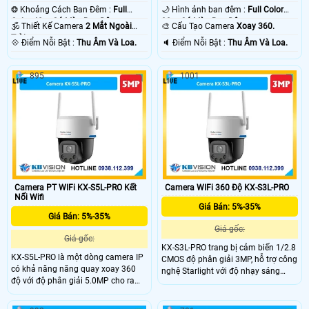
❂ Khoảng Cách Ban Đêm :
Full
🌙 Hình ảnh ban đêm :
Full Color
Color 40m Có Màu Ban Ðêm.
30m Có Màu Ban Ðêm.
🕉️ Thiết Kế Camera
2 Mắt Ngoài
🎨 Cấu Tạo Camera
Xoay 360.
Trời.
️💠 Điểm Nỗi Bật :
Thu Âm Và Loa.
️🔈 Điểm Nỗi Bật :
Thu Âm Và Loa.
895
1001
Camera PT WIFi KX-S5L-PRO Kết
Camera WIFi 360 Độ KX-S3L-PRO
Nối Wifi
Giá Bán: 5%-35%
Giá Bán: 5%-35%
Giá gốc:
Giá gốc:
KX-S3L-PRO trang bị cảm biến 1/2.8
KX-S5L-PRO là một dòng camera IP
CMOS độ phân giải 3MP, hỗ trợ công
có khả năng năng quay xoay 360
nghệ Starlight với độ nhạy sáng
độ với độ phân giải 5.0MP cho ra
0.0005 lux @ F1.0, Kèm theo đấy
hình ảnh 3K siêu nét, Với độ nhạy
đượch trang bị đèn Led trợ sáng
sáng cực thấp 0.0005 Lux, khả năng
giúp nhìn có màu vào ban đêm với