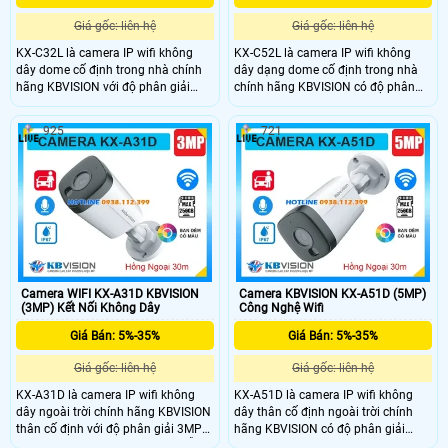
Giá gốc: liên hệ
Giá gốc: liên hệ
KX-C32L là camera IP wifi không
KX-C52L là camera IP wifi không
dây dome cố định trong nhà chính
dây dạng dome cố định trong nhà
hãng KBVISION với độ phân giải
chính hãng KBVISION có độ phân
3MP cho hình ảnh sắc nét. Camera
giải cao lên đến 5MP cùng công
hỗ trợ hồng ngoại 30m ánh sáng
nghệ ánh sáng kép Full Color cho
925
721
kép full color, đàm thoại 2 chiều, khe
hình ảnh sắc nét cả ngày lẫn đêm.
cắm thẻ nhớ lên đến 256GB và tính
Camera tích hợp hồng ngoại 30m,
năng phân biệt người và xe, tích hợp
đàm thoại 2 chiều, khe cắm thẻ nhớ
báo động thông minh. Với chuẩn
lên đến 256GB có khả năng phân
chống bụi nước IP67 và mức giá rẻ
biệt người và xe, kèm theo chức
đây là giải pháp giám sát an ninh
năng báo động đèn và còi hú thông
gia đình hiệu quả.
minh khi phát hiện xâm nhập.
Camera WIFI KX-A31D KBVISION
Camera KBVISION KX-A51D (5MP)
(3MP) Kết Nối Không Dây
Công Nghệ Wifi
Giá Bán: 5%-35%
Giá Bán: 5%-35%
Giá gốc: liên hệ
Giá gốc: liên hệ
KX-A31D là camera IP wifi không
KX-A51D là camera IP wifi không
dây ngoài trời chính hãng KBVISION
dây thân cố định ngoài trời chính
thân cố định với độ phân giải 3MP
hãng KBVISION có độ phân giải
cho hình ảnh sắc nét. Camera hỗ trợ
5MP cho hình ảnh sắc nét. Camera