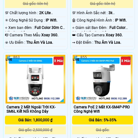
Giá gốc: liên hệ
Giá gốc: liên hệ
💯 Chất lượng hình :
2K Lite .
💯 Hình Ảnh Sắc nét :
3k .
✳️ Công Nghệ Sử Dụng :
IP Wifi.
🤖️ Công Nghệ Hình Ảnh :
IP Wifi.
⭐ Xem ban đêm :
Full Color 30m Có
⭐ Giám sát Ban Đêm :
Full Color
Màu Ban Ðêm.
30m Có Màu Ban Ðêm.
🎼️ Camera Theo Mẫu
Xoay 360.
👑 Cấu Tạo Camera
Xoay 360.
️☣️ Ưu Điểm :
Thu Âm Và Loa.
️⇝ Đặt Điểm :
Thu Âm Và Loa.
863
855
Camera 2 Mắt Ngoài Trời KX-
Camera PoE 2 Mắt KX-SM4P-PRO
SM6L Kết Nối Không Dây
Công Nghệ Wifi
Giá Bán: 1,800,000 ₫
Giá Bán: 5%-35%
Giá gốc: 2,500,000 ₫
Giá gốc: