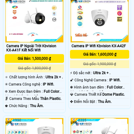
Camera IP Ngoài Trời Kbvision
Camera IP Wifi Kbvision KX-A42F
KX-A41F Kết Nối Wifi
Giá Bán: 1,600,000 ₫
Giá Bán: 1,500,000 ₫
Giá gốc: 1,900,000 ₫
Giá gốc: 1,800,000 ₫
️⚡ Độ sắc nét :
Ultra 2k + .
🔅 Chất lượng hình Ảnh :
Ultra 2k + .
🌠 Công Nghệ Camera :
IP Wifi.
✳️ Camera Công nghệ :
IP Wifi.
❃ Hình ảnh ban đêm :
Full Color
❈ Xem Được Ban Đêm :
Full Color
30m Có Màu Ban Ðêm.
💎 Camera Thiết Kế
Dome Plastic.
30m Có Màu Ban Ðêm.
🗜️ Camera Theo Mẫu
Thân Plastic.
️✤ Điểm Nỗi Bật :
Thu Âm.
️♚ Chức Năng :
Thu Âm.
1930
2225