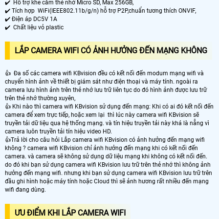
✔️ Hỗ trợ khe cắm thẻ nhớ Micro SD, Max 256GB,
✔️ Tích hợp WiFi(IEEE802.11b/g/n) hỗ trợ P2P,chuẩn tương thích ONVIF,
✔️ Điện áp DC5V 1A
✔️ Chất liệu vỏ plastic
LẮP CAMERA WIFI CÓ ẢNH HƯỞNG ĐẾN MẠNG KHÔNG
👍 Đa số các camera wifi KBvision đều có kết nối đến modum mạng wifi và
chuyển hình ảnh về thiết bị giám sát như điện thoại và máy tính. ngoài ra
camera lưu hình ảnh trên thẻ nhớ lưu trữ liên tục do đó hình ảnh được lưu trữ
trên thẻ nhớ thường xuyên,
👍 Khi nào thì camera wifi KBvision sử dụng đến mạng: Khi có ai đó kết nối đến
camera để xem trực tiếp, hoặc xem lại thì lúc này camera wifi KBvision sẽ
truyền tải dữ liệu qua hệ thống mạng. và tín hiệu truyền tải này khá là nẵng vì
camera luôn truyền tải tín hiệu video HD.
👍Trả lời cho câu hỏi Lắp camera wifi KBvision có ảnh hưởng đến mạng wifi
không ? camera wifi KBvision chỉ ảnh hưởng đến mạng khi có kết nối đến
camera. và camera sẽ không sử dụng dữ liệu mạng khi không có kết nối đến.
do đó khi bạn sử dụng camera wifi KBvision lưu trữ trên thẻ nhớ thì không ảnh
hưởng đến mạng wifi. nhưng khi bạn sử dụng camera wifi KBvision lưu trữ trên
đầu ghi hình hoặc máy tính hoặc Cloud thì sẽ ảnh hương rất nhiều đến mạng
wifi đang dùng.
ƯU ĐIỂM KHI LẮP CAMERA WIFI