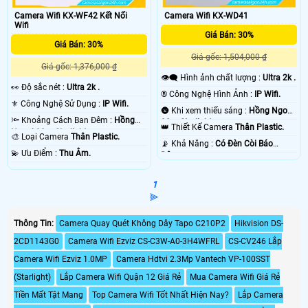
Camera Wifi KX-WF42 Kết Nối
Camera Wifi KX-WD41
Wifi
Giá Bán: 30%
Giá Bán: 30%
Giá gốc: 1,504,000 ₫
Giá gốc: 1,376,000 ₫
👁️‍🗨 Hình ảnh chất lượng :
Ultra 2k .
️👀 Độ sắc nét :
Ultra 2k .
®️ Công Nghệ Hình Ảnh :
IP Wifi.
⚜️ Công Nghệ Sử Dụng :
IP Wifi.
🌚 Khi xem thiếu sáng :
Hồng Ngoại
🔦 Khoảng Cách Ban Đêm :
Hồng
30m Starlight.
👑 Thiết Kế Camera
Thân Plastic.
Ngoại 30m Starlight.
🎨 Loại Camera
Thân Plastic.
️📡 Khả Năng :
Có Ðèn Còi Báo
️💫 Ưu Điểm :
Thu Âm.
Động.
1
⫸
Thông Tin:
Camera Quay Quét Không Dây Tapo C210P2
Hikvision DS-
2CD1143G0
Camera Wifi Ezviz CS-C3W-A0-3H4WFRL
CS-CV246 Lắp
Camera Wifi Ezviz 1.0MP
Camera Hdtvi 2.3Mp Vantech VP-100SST
(Starlight)
Lắp Camera Wifi Quận 12 Giá Rẻ
Mua Camera Wifi Giá Rẻ
Tiền Mất Tật Mang
Top Camera Wifi Tốt Nhất Hiện Nay?
Lắp Camera