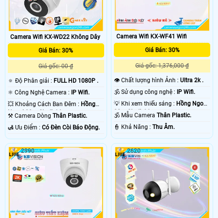
Camera Wifi KX-WF41 Wifi
Camera Wifi KX-WD22 Không Dây
Giá Bán: 30%
Giá Bán: 30%
Giá gốc: 1,376,000 ₫
Giá gốc: 00 ₫
👁 Chất lượng hình Ảnh :
Ultra 2k .
🔅 Độ Phân giải :
FULL HD 1080P .
🕉️ Sử dụng công nghệ :
IP Wifi.
⚛️ Công Nghệ Camera :
IP Wifi.
💡 Khi xem thiếu sáng :
Hồng Ngoại
💥 Khoảng Cách Ban Đêm :
Hồng
30m Starlight.
Ngoại 30m Starlight.
🕉️ Mẫu Camera
Thân Plastic.
⚒ Camera Dòng
Thân Plastic.
️👮 Khả Năng :
Thu Âm.
️🛃 Ưu Điểm :
Có Ðèn Còi Báo Động.
2990
2620