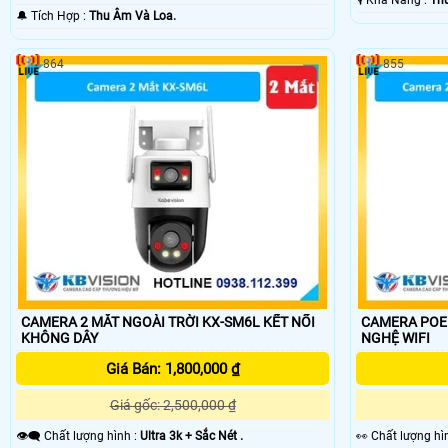
️🎙 Khả Năng :
Th
️🔔 Tích Hợp :
Thu Âm Và Loa.
864
855
CAMERA 2 MẮT NGOÀI TRỜI KX-SM6L KẾT NỐI
CAMERA POE 2
KHÔNG DÂY
NGHỆ WIFI
Giá Bán: 1,800,000 ₫
Giá gốc: 2,500,000 ₫
👁️‍🗨 Chất lượng hình :
Ultra 3k + Sắc Nét .
️👀 Chất lượng h