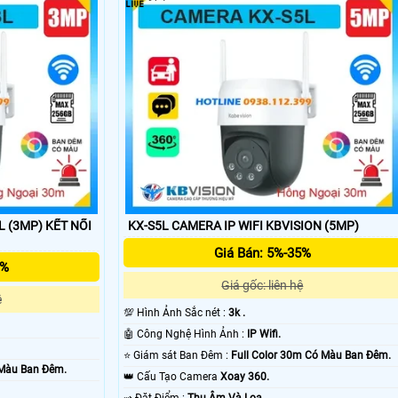
i KBvision chính hãng dịch vụ hổ trợ tốt là điều ưu tiên hơn cả giá
quan nhiều đến chất lượng sản phẩm , dịch vụ bảo hành và dịch vụ hổ trợ
) KẾT NỐI
KX-S5L CAMERA IP WIFI KBVISION (5MP)
Giá Bán: 5%-35%
5%
Giá gốc: liên hệ
'
ệ
💯 Hình Ảnh Sắc nét :
3k .
🤖️ Công Nghệ Hình Ảnh :
IP Wifi.
⭐ Giám sát Ban Đêm :
Full Color 30m Có Màu Ban Ðêm.
 Màu Ban Ðêm.
👑 Cấu Tạo Camera
Xoay 360.