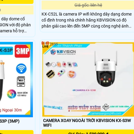
Giá gốc: liên hệ
ệ
KX-C52L là camera IP wifi không dây dạng dome
g dây dome cố
cố định trong nhà chính hãng KBVISION có độ
SION với độ phân
phân giải cao lên đến 5MP cùng công nghệ ánh
Camera hỗ trợ
sáng kép Full Color cho hình ảnh sắc nét cả ngày
l color, đàm thoại
lẫn đêm. Camera tích hợp hồng ngoại 30m, đàm
n 256GB và tính
thoại 2 chiều, khe cắm thẻ nhớ lên đến 256GB có
2695
h hợp báo động
khả năng phân biệt người và xe, kèm theo chức
i nước IP67 và
năng báo động đèn và còi hú thông minh khi phát
 sát an ninh gia
hiện xâm nhập.
CAMERA XOAY NGOÀI TRỜI KBVISION KX-S3W
S3P (3MP)
WIFI