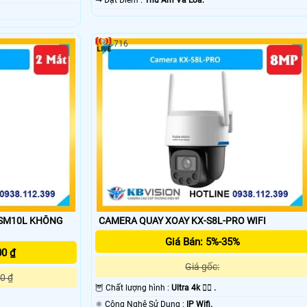
️⇝ Đặt Điểm :
Thu Âm Và Loa.
716
-SM10L KHÔNG
CAMERA QUAY XOAY KX-S8L-PRO WIFI
Giá Bán: 5%-35%
00 ₫
Giá gốc:
0 ₫
🦉 Chất lượng hình :
Ultra 4k 👍🏾 .
⚛️ Công Nghệ Sử Dụng :
IP Wifi.