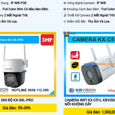
👍 Công Nghệ Sử Dụng :
IP Wifi POE.
⚙ Công Nghệ Camera :
IP Wifi.
💥 Nhìn Ban Đêm :
Full Color 30m Có Màu Ban Ðêm.
❂ Khoảng Cách Ban Đêm :
Full Col
Ðêm.
mera
2 Mắt Ngoài Trời.
🕉️ Thiết Kế Camera
2 Mắt Ngoài Trời
 Âm Và Loa.
️💠 Điểm Nỗi Bật :
Thu Âm Và Loa.
992
 360 ĐỘ KX-S3L-PRO
CAMERA WIFI KX-C51L KBVISION 
NỐI KHÔNG DÂY
Giá Bán: 5%-35%
Giá Bán: 1,500,0