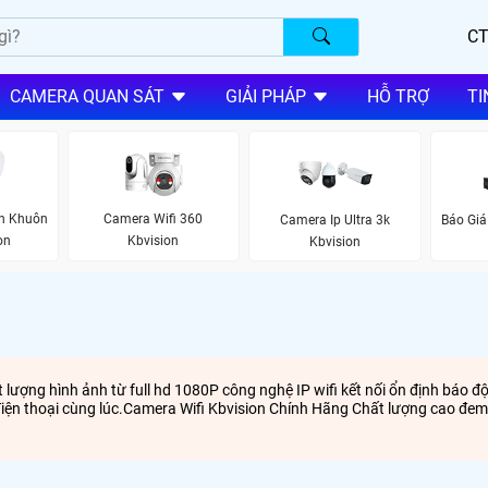
CT
CAMERA QUAN SÁT
GIẢI PHÁP
HỖ TRỢ
TI
n Khuôn
Camera Wifi 360
Camera Ip Ultra 3k
Báo Giá
on
Kbvision
Kbvision
 lượng hình ảnh từ full hd 1080P công nghệ IP wifi kết nối ổn định báo đ
điện thoại cùng lúc.Camera Wifi Kbvision Chính Hãng Chất lượng cao đem l