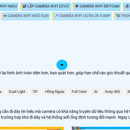
WIFI IMOU
🔐 LẮP CAMERA WIFI EZVIZ
🔔 CAMERA WIFI EBITCAM
💰
💤 CAMERA WIFI NHỎ GỌN
📍 CAMERA WIFI ULTRA 2K 4.0MP
📶 TRỌ
hần các hộ gia đình cửa hàng văn phòng vừa và nhỏ. bởi came
y 360 độ hay camera có chức năng thông minh báo động chốn
a các hãng
hi lại hình ảnh toàn diện hơn, bao quát hơn, giúp hạn chế các góc khuất q
GIÁ LẮP LOẠI CAMERA
1.200.000 VNĐ
a
Dual Light
78°
Hồng Ngoại
Full Color
AI
Xoay 360
3
2.300.000 VNĐ
1.300.000 VNĐ
 cần đi dây tín hiệu mà camera có khả năng truyên dữ liệu thông qua hệ 
 trường hợp khó đi dây và hệ thống wifi ổng định tương đối mạnh. Ngày 
1.980.000 VNĐ
857