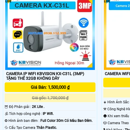
🌟️ Thị trường camera có rất nhiều thương hiệu khác nhau. giá của camer
camera. Bạn không thể so sánh camera wifi KBvision trên mạng xã hội v
khách hàng 🌀
CAMERA IP WIFI KBVISION KX-C31L (3MP)
TẶNG THẺ 32GB KHÔNG DÂY
Giá Bán: 1,500,000 ₫
Giá gốc: 1,700,000 ₫
☀️ Hình Ảnh Sắc
🦉 Độ Phân giải :
2K Lite .
🕉️ Tích hợp công nghệ :
IP Wifi.
❂ Hình ảnh ban đêm :
Full Color 30m Có Màu Ban Ðêm.
🎲 Camera The
💦 Cấu Tạo Camera
Thân Plastic.