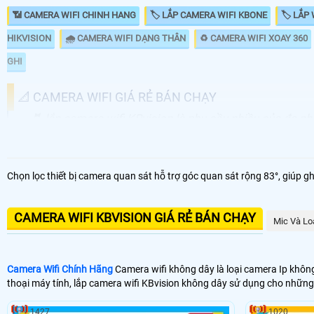
📶 CAMERA WIFI CHINH HANG
🏷 LẮP CAMERA WIFI KBONE
🏷 LẮP 
HIKVISION
🌧️ CAMERA WIFI DẠNG THÂN
♻️ CAMERA WIFI XOAY 360
GHI
📐 CAMERA WIFI GIÁ RẺ BÁN CHẠY
🤵 lắp camera wifi KBvision là nhu cầu nhiều của đa p
dụng như. Camera wifi hổ trợ đàm thoại 2 chiều. xoa
sau đây là những dòng camera giá rẻ bán chạy nhất củ
Chọn lọc thiết bị camera quan sát hỗ trợ góc quan sát rộng 83°, giúp g
NHU CẦU LẮP CAMERA WIFI
📸 Lắp Camera Wifi 360 Giá Rẻ
CAMERA WIFI KBVISION GIÁ RẺ BÁN CHẠY
Mic Và Lo
🎙 Camera Wifi 360 Ngoài Trời
🔊 Lắp Camera 360 Thông Minh
Camera Wifi Chính Hãng
Camera wifi không dây là loại camera Ip không
thoại máy tính, lắp camera wifi KBvision không dây sử dụng cho những
💎 Camera Wifi 4MP 360 Ngoài Trời
1427
1020