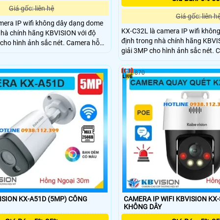
Giá gốc: liên hệ
Giá gốc: liên h
mera IP wifi không dây dạng dome
KX-C32L là camera IP wifi khôn
nhà chính hãng KBVISION với độ
định trong nhà chính hãng KBVI
cho hình ảnh sắc nét. Camera hỗ
giải 3MP cho hình ảnh sắc nét. 
 30m ánh sáng kép full color, khe
hồng ngoại 30m ánh sáng kép ful
n đến 256GB và khả năng phân biệt
2 chiều, khe cắm thẻ nhớ lên đế
ính xác. Với chuẩn chống bụi nước
870
năng phân biệt người và xe, tíc
á rẻ, camera KX-C52D là lựa chọn lý
thông minh. Với chuẩn chống bụ
cầu giám sát an ninh hiệu quả.
mức giá rẻ đây là giải pháp giám
đình hiệu quả.
ON KX-A51D (5MP) CÔNG
CAMERA IP WIFI KBVISION KX-
KHÔNG DÂY