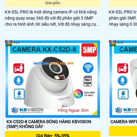
Giá gốc:
KX-S5L-PRO là một dòng camera IP có khả năng
KX-S3L-PRO tr
năng quay xoay 360 độ với độ phân giải 5.0MP
phân giải 3MP, 
cho ra hình ảnh 3K siêu nét, Với độ nhạy sáng cực
nhạy sáng 0.0
thấp 0.0005 Lux, khả năng chống ngược sáng
đượch trang bị
WDR 120dB
vào ban đêm v
725
603
KX-C52D-8 CAMERA ĐÓNG HÀNG KBVISION
(5MP) KHÔNG DÂY
Giá Bán: 5%-35%