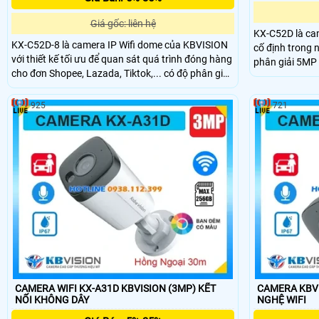
Giá gốc: liên hệ
KX-C52D là ca
KX-C52D-8 là camera IP Wifi dome của KBVISION
cố định trong 
với thiết kế tối ưu để quan sát quá trình đóng hàng
phân giải 5MP 
cho đơn Shopee, Lazada, Tiktok,... có độ phân giải
trợ hồng ngoại
5MP hồng ngoại 30m và công nghệ ánh sáng kép
cắm thẻ nhớ lê
Full Color. Camera hỗ trợ khe cắm thẻ nhớ lên đến
người và xe ch
925
721
256GB, tích hợp tính năng phân biệt người và xe
IP67 và mức gi
thông minh, giúp giám sát hiệu quả và chính xác
tưởng cho nhu 
chuẩn chống nước IP67 giá rẻ.
CAMERA WIFI KX-A31D KBVISION (3MP) KẾT
CAMERA KBVISI
NỐI KHÔNG DÂY
NGHỆ WIFI