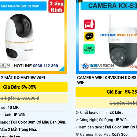
a wifi KBvision cũng có nhiều nơi bán khác nhau tuy nhiên với camera wif
ới camera wifi KBvision được công ty cửa hàng uy tín bán được bởi liên 
CAMERA WIFI 2 MẮT KX-AM10W WIFI
CAMERA WIFI KBVISION KX-S3L (3MP
WIFI
Giá Bán: 5%-35%
Giá Bán: 5%-3
Giá gốc: 2,100,000 ₫
Giá gốc: liên h
 nét :
10 MP.
💯 Chất lượng hình :
2K Lite .
⚒ Công Nghệ Hình Ảnh :
IP Wifi.
✳️ Công Nghệ Sử Dụng :
IP Wifi.
🌚 Khi xem thiếu sáng :
Full Color 30m Có Màu Ban Ðêm.
⭐ Xem ban đêm :
Full Color 30m Có
o Mẫu
2 Mắt Trong Nhà.
🎼️ Camera Theo Mẫu
Xoay 360.