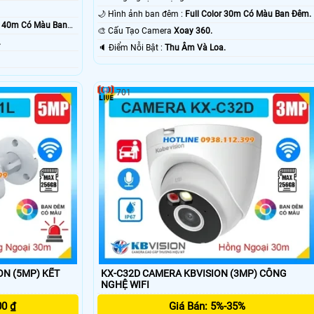
🌙 Hình ảnh ban đêm :
Full Color 30m Có Màu Ban Ðêm.
or 40m Có Màu Ban
🎨 Cấu Tạo Camera
Xoay 360.
.
️🔈 Điểm Nỗi Bật :
Thu Âm Và Loa.
701
(5MP) KẾT
KX-C32D CAMERA KBVISION (3MP) CÔNG
NGHỆ WIFI
00 ₫
Giá Bán: 5%-35%