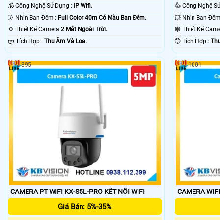
🕉️ Công Nghệ Sử Dụng :
IP Wifi.
🌛 Nhìn Ban Đêm :
Full Color 40m Có Màu Ban Ðêm.
💢 Thiết Kế Camera
2 Mắt Ngoài Trời.
🕸️ Thiết Kế Ca
️ლ Tích Hợp :
Thu Âm Và Loa.
️💮 Tích Hợp :
Thu
895
1001
CAMERA PT WIFI KX-S5L-PRO KẾT NỐI WIFI
CAMERA WIFI
Giá Bán: 5%-35%