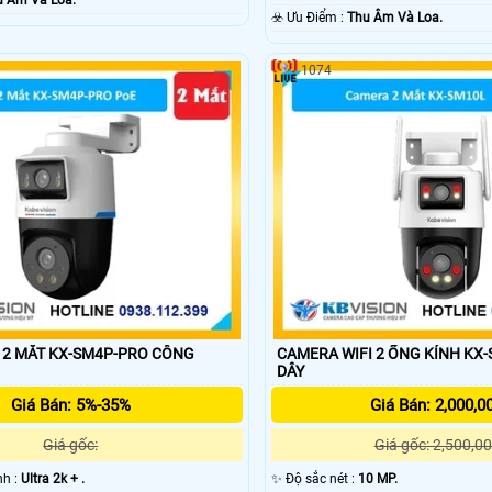
u Âm Và Loa.
️☣️ Ưu Điểm :
Thu Âm Và Loa.
1074
 MẮT KX-SM4P-PRO CÔNG
CAMERA WIFI 2 ỐNG KÍNH KX
DÂY
Giá Bán: 5%-35%
Giá Bán: 2,000,0
Giá gốc:
Giá gốc: 2,500,00
ình :
Ultra 2k + .
✨ Độ sắc nét :
10 MP.