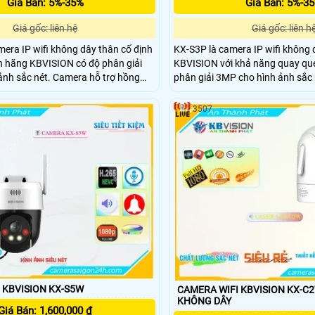
Giá Bán: 5%-35%
Giá Bán: 5%-3
Giá gốc: liên hệ
Giá gốc: liên h
era IP wifi không dây thân cố định
KX-S3P là camera IP wifi không
nh hãng KBVISION có độ phân giải
KBVISION với khả năng quay qué
ảnh sắc nét. Camera hỗ trợ hồng
phân giải 3MP cho hình ảnh sắc 
 sáng kép Full Color, tích hợp mic
Camera tích hợp mic và loa đàm 
m thẻ nhớ lên đến 256GB, phân biệt
hồng ngoại 30m full color, còi h
3507
hông minh. Với chuẩn chống nước
động hiệu quả. Hỗ trợ khe thẻ n
á rẻ, KX-A51D là lựa chọn lý tưởng
kết nối POE tiện lợi, camera KX-S
 gian ngoài trời.
rẻ, chất lượng cao cho mọi khôn
 KBVISION KX-S5W
CAMERA WIFI KBVISION KX-C2W KẾT 
KHÔNG DÂY
Giá Bán: 1,600,000 ₫