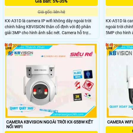
Giá Bán: 5%-35%
Giá gốc: liên hệ
KX-A31D là camera IP wifi không dây ngoài trời
KX-A51D là cam
chính hãng KBVISION thân cố định với độ phân
ngoài trời chí
giải 3MP cho hình ảnh sắc nét. Camera hỗ trợ
5MP cho hình 
hồng ngoại 30m, ánh sáng kép Full Color, tích hợp
ngoại 30m, ánh
mic ghi âm, khe cắm thẻ nhớ đến 256GB, tích hợp
ghi âm, khe cắ
3740
2948
công nghệ phân biệt người và xe. Với chuẩn chống
người và xe t
nước IP67 giá rẻ camera KX-A31D là lựa chọn lý
IP67 và mức gi
tưởng cho nhu cầu giám sát an ninh ngoài trời.
để bảo vệ không
CAMERA KBVISION NGOÀI TRỜI KX-S5BW KẾT
CAMERA WIFI
NỐI WIFI