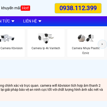
0938.112.399
 khuyến mãi
Hot!
N TỨC
LIÊN HỆ
 Camera Kbvision
Camera Ip 4k Vantech
Camera Nhựa Plastic
Ezviz
ộng chính xác và trực quan. camera wifi kbvision tích hợp âm thanh 2
ại giải pháp bảo vệ an ninh cực tốt với chất lượng hình ảnh sắc nét và