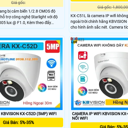
Giá gốc:
Giá gốc: 1,800,00
ang bị cảm biến 1/2.8 CMOS độ
KX-C51L là camera IP wifi không
hỗ trợ công nghệ Starlight với độ
ngoài trời chính hãng KBVISION
005 lux @ F1.0, Kèm theo đấy
cho hình ảnh sắc nét. Camera tí
 đèn Led trợ sáng giúp nhìn có màu
30m, ánh sáng kép full color, đàm
ới khoảng cách 30m.
khe cắm thẻ nhớ 256GB, phát hiệ
823
trợ báo động thông minh. Với c
IP67, KX-C51L là lựa chọn came
đầy đủ tính năng cho nhu cầu an 
CAMERA WIFI KBVISION KX-C52D (5MP) WIFI
CAMERA IP WIFI KBVISION KX-C3
NỐI WIFI
Giá Bán: 5%-35%
Giá Bán: 5%-3