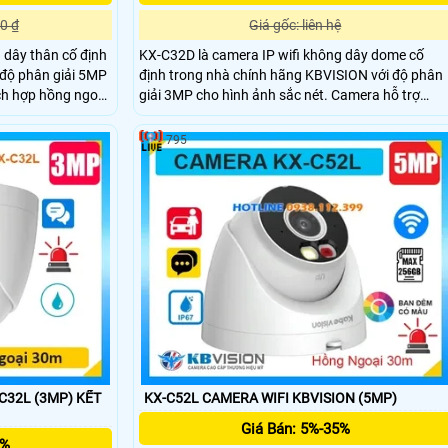
0 ₫
Giá gốc: liên hệ
 dây thân cố định
KX-C32D là camera IP wifi không dây dome cố
 độ phân giải 5MP
định trong nhà chính hãng KBVISION với độ phân
ch hợp hồng ngoại
giải 3MP cho hình ảnh sắc nét. Camera hỗ trợ
 thoại 2 chiều,
hồng ngoại 30m, ánh sáng kép full color, khe cắm
n người và xe, hỗ
thẻ nhớ lên đến 256GB và khả năng phân biệt
795
huẩn chống nước
người, xe chính xác. Với chuẩn kháng nước IP67
ra giá rẻ nhưng
và mức giá rẻ đây là lựa chọn lý tưởng cho giám
ninh ngoài trời.
sát an ninh gia đình, văn phòng, cửa hàng,...
2L (3MP) KẾT
KX-C52L CAMERA WIFI KBVISION (5MP)
Giá Bán: 5%-35%
5%