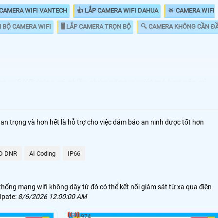
 CAMERA WIFI VANTECH
👍 LẮP CAMERA WIFI DAHUA
🔆 CAMERA WIFI
N BỘ CAMERA WIFI
🖥 LẮP CAMERA TRỌN BỘ
🔍 CAMERA KHÔNG CẦN Đ
ra wifi KBvision có nhiều chức năng ưu việt mà bạn nên sử
g trộm mà tùy loại camera có những mức giá khác nhau.
uan trọng và hơn hết là hỗ trợ cho việc đảm bảo an ninh được tốt hơn
D DNR
AI Coding
IP66
thống mạng wifi không dây từ đó có thể kết nối giám sát từ xa qua điện
Upate:
8/6/2026 12:00:00 AM
974