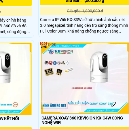
Giá Bán: 1,500,000 ₫
5%
Giá gốc: 1,800,000 ₫
ệ
Camera IP Wifi KX-S3W sở hữu hình ảnh sắc nét
 dây chính hãng
3.0 megapixel, tính năng đèn trợ sáng thông minh
t 360 độ và độ
Full Color 30m, khả năng chống ngược sáng
nét, sống động.
DWDR cùng khả năng quay xoay 360 độ và chuẩn
thoại 2 chiều,
IP67 giúp cho camera có thể lắp đặt được ở nhữn
ú và đèn chớp báo
3498
vị trí ngoài trời hoặc bụi bẩn hay nhiệt độ cao mà
hớ lên đến 256GB,
vẫn bảo đảm được độ bền cho camera.
3P là lựa chọn giá
g gian.
CAMERA XOAY 360 KBVISION KX-C4W CÔNG
NỐI
NGHỆ WIFI