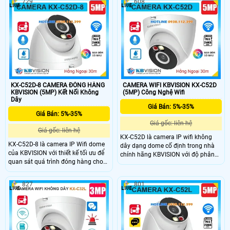
729
608
full color, đàm thoại 2 chiều, khe
đến 256GB và khả năng phân biệt
cắm thẻ nhớ 256GB, phát hiện người
người, xe chính xác. Với chuẩn
và xe, hỗ trợ báo động thông minh.
kháng nước IP67 và mức giá rẻ đây
Với chuẩn chống nước IP67, KX-
là lựa chọn lý tưởng cho giám sát
C51L là lựa chọn camera giá rẻ
an ninh gia đình, văn phòng, cửa
nhưng đầy đủ tính năng cho nhu
hàng,...
cầu an ninh ngoài trời.
KX-C52D-8 CAMERA ĐÓNG HÀNG
CAMERA WIFI KBVISION KX-C52D
KBVISION (5MP) Kết Nối Không
(5MP) Công Nghệ Wifi
Dây
Giá Bán: 5%-35%
Giá Bán: 5%-35%
Giá gốc: liên hệ
Giá gốc: liên hệ
KX-C52D là camera IP wifi không
KX-C52D-8 là camera IP Wifi dome
dây dạng dome cố định trong nhà
của KBVISION với thiết kế tối ưu để
chính hãng KBVISION với độ phân
quan sát quá trình đóng hàng cho
giải 5MP cho hình ảnh sắc nét.
đơn Shopee, Lazada, Tiktok,... có độ
Camera hỗ trợ hồng ngoại 30m ánh
phân giải 5MP hồng ngoại 30m và
sáng kép full color, khe cắm thẻ nhớ
827
801
công nghệ ánh sáng kép Full Color.
lên đến 256GB và khả năng phân
Camera hỗ trợ khe cắm thẻ nhớ lên
biệt người và xe chính xác. Với
đến 256GB, tích hợp tính năng phân
chuẩn chống bụi nước IP67 và mức
biệt người và xe thông minh, giúp
giá rẻ, camera KX-C52D là lựa chọn
giám sát hiệu quả và chính xác
lý tưởng cho nhu cầu giám sát an