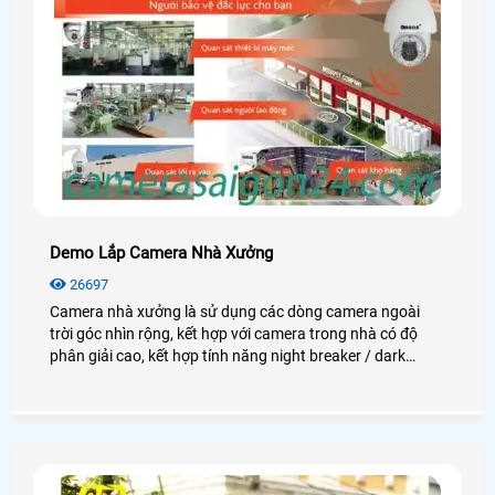
Demo Lắp Camera Nhà Xưởng
26697
Camera nhà xưởng là sử dụng các dòng camera ngoài
trời góc nhìn rộng, kết hợp với camera trong nhà có độ
phân giải cao, kết hợp tính năng night breaker / dark
fighter để quan sát thật rõ nét vào ban đêm. Giám sát khu
vực lối ra vào, khu vực soát vé xe máy. Giám sát khu vực
máy chấm công (quản lý ra vào). Giám sát toàn khu vực
trạm bảo vệ