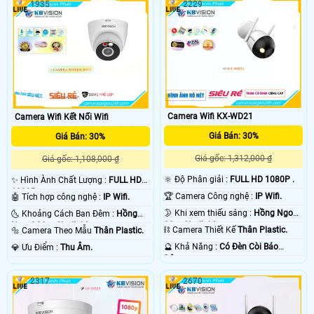
1935
2229
Camera Wifi KX-WD21
Camera Wifi Kết Nối Wifi
Giá Bán: 30%
Giá Bán: 30%
Giá gốc: 1,312,000 ₫
Giá gốc: 1,108,000 ₫
🔆 Độ Phân giải :
FULL HD 1080P .
✨ Hình Ành Chất Lượng :
FULL HD
1080P .
🏆 Camera Công nghệ :
IP Wifi.
🤖️ Tích hợp công nghệ :
IP Wifi.
🌛 Khi xem thiếu sáng :
Hồng Ngoại
🌜 Khoảng Cách Ban Đêm :
Hồng
30m Starlight.
Ngoại 30m Starlight.
⛓ Camera Thiết Kế
Thân Plastic.
🔩 Camera Theo Mẫu
Thân Plastic.
️🔮 Khả Năng :
Có Ðèn Còi Báo
️💎 Ưu Điểm :
Thu Âm.
Động.
2317
2670