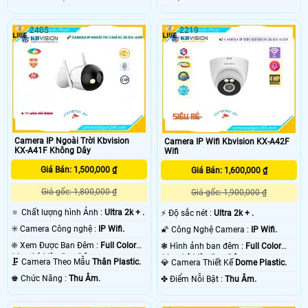
2405
2219
Camera IP Ngoài Trời Kbvision
Camera IP Wifi Kbvision KX-A42F
KX-A41F Không Dây
Wifi
Giá Bán: 1,500,000 ₫
Giá Bán: 1,600,000 ₫
Giá gốc: 1,800,000 ₫
Giá gốc: 1,900,000 ₫
🔅 Chất lượng hình Ảnh :
Ultra 2k + .
️⚡ Độ sắc nét :
Ultra 2k + .
✳️ Camera Công nghệ :
IP Wifi.
🌠 Công Nghệ Camera :
IP Wifi.
❈ Xem Được Ban Đêm :
Full Color
❃ Hình ảnh ban đêm :
Full Color
30m Có Màu Ban Ðêm.
30m Có Màu Ban Ðêm.
🗜️ Camera Theo Mẫu
Thân Plastic.
💎 Camera Thiết Kế
Dome Plastic.
️♚ Chức Năng :
Thu Âm.
️✤ Điểm Nỗi Bật :
Thu Âm.