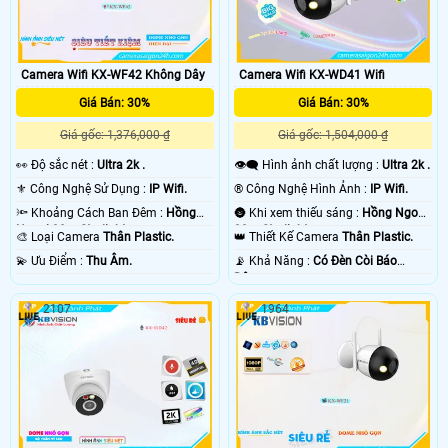
Camera Wifi KX-WF42 Không Dây
Camera Wifi KX-WD41 Wifi
Giá Bán: 30%
Giá Bán: 30%
Giá gốc: 1,376,000 ₫
Giá gốc: 1,504,000 ₫
️👀 Độ sắc nét :
Ultra 2k .
👁️‍🗨 Hình ảnh chất lượng :
Ultra 2k .
⚜️ Công Nghệ Sử Dụng :
IP Wifi.
®️ Công Nghệ Hình Ảnh :
IP Wifi.
🔦 Khoảng Cách Ban Đêm :
Hồng
🌚 Khi xem thiếu sáng :
Hồng Ngoại
Ngoại 30m Starlight.
30m Starlight.
🎨 Loại Camera
Thân Plastic.
👑 Thiết Kế Camera
Thân Plastic.
️💫 Ưu Điểm :
Thu Âm.
️📡 Khả Năng :
Có Ðèn Còi Báo
Động.
2107
1964