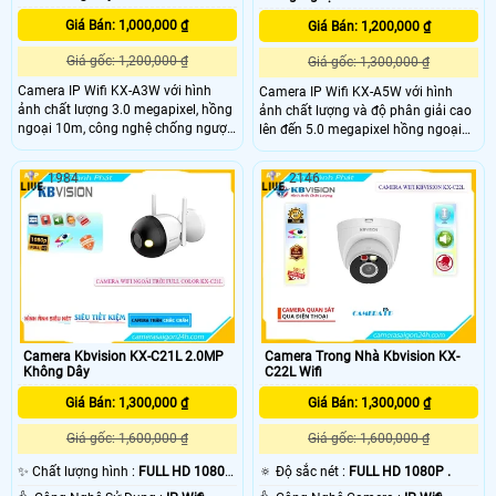
Giá Bán: 1,000,000 ₫
Giá Bán: 1,200,000 ₫
Giá gốc: 1,200,000 ₫
Giá gốc: 1,300,000 ₫
Camera IP Wifi KX-A3W với hình
Camera IP Wifi KX-A5W với hình
ảnh chất lượng 3.0 megapixel, hồng
ảnh chất lượng và độ phân giải cao
ngoại 10m, công nghệ chống ngược
lên đến 5.0 megapixel hồng ngoại
sáng DWDR, khả năng quay xoay
10m khả năng quay xoay 360 kèm
360 độ, được trang bị microphone
theo loa và mic đàm thoại 2 chiều.
1984
2146
và loa.
Ngoài ra camera còn sở hữu công
nghệ IP Wifi dễ dàng kết nối và cài
đặt để quản lý từ xa mà không cần
phải đi quá nhiều dây gây mất thẩm
mỹ.
Camera Kbvision KX-C21L 2.0MP
Camera Trong Nhà Kbvision KX-
Không Dây
C22L Wifi
Giá Bán: 1,300,000 ₫
Giá Bán: 1,300,000 ₫
Giá gốc: 1,600,000 ₫
Giá gốc: 1,600,000 ₫
✨ Chất lượng hình :
FULL HD 1080P
🔅 Độ sắc nét :
FULL HD 1080P .
.