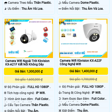
30m Có Màu Ban Ðêm.
30m Có Màu Ban Ðêm.
🌧️ Camera Theo Mẫu
Thân Plastic.
🤹 Mẫu Camera
Dome Plastic.
️📡 Ưu Điểm :
Thu Âm Và Loa.
️↭ Điểm Nỗi Bật :
Thu Âm Và Loa.
1859
1681
Camera Wifi Kbvision KX-A22F
Camera Wifi Ngoài Trời Kbvision
Công Nghệ Wifi
KX-A21F Kết Nối Không Dây
Giá Bán: 1,400,000 ₫
Giá Bán: 1,300,000 ₫
Giá gốc: 1,700,000 ₫
Giá gốc: 1,600,000 ₫
🔆 Độ Phân giải :
FULL HD 1080P .
💯 Độ Phân giải :
FULL HD 1080P .
👍 Trang Bị Công Nghệ :
IP Wifi.
®️ Tích hợp công nghệ :
IP Wifi.
🌛 Xem Được Ban Đêm :
Full Color
🌛 Hình ảnh ban đêm :
Full Color
30m Có Màu Ban Ðêm.
30m Có Màu Ban Ðêm.
🤹 Mẫu Camera
Dome Plastic.
🤹 Cấu Tạo Camera
Thân Plastic.
️⌘ Đặt Điểm :
Thu Âm.
️☣️ Điểm Nỗi Bật :
Thu Âm.