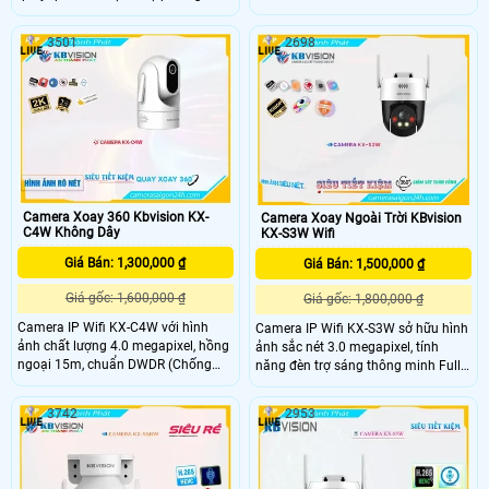
ngoại 15m, khả năng quay xoay
3MP cho hình ảnh sắc nét, sống
360, đàm thoại 2 chiều, phát hiện
động. Camera tích hợp mic và loa
3501
2698
chuyển động. .
đàm thoại 2 chiều, hồng ngoại 30m
full color, còi hú và đèn chớp báo
động hiệu quả. Hỗ trợ khe thẻ nhớ
lên đến 256GB, kết nối POE tiện lợi,
camera KX-S3P là lựa chọn giá rẻ,
chất lượng cao cho mọi không gian.
Camera Xoay 360 Kbvision KX-
Camera Xoay Ngoài Trời KBvision
C4W Không Dây
KX-S3W Wifi
Giá Bán: 1,300,000 ₫
Giá Bán: 1,500,000 ₫
Giá gốc: 1,600,000 ₫
Giá gốc: 1,800,000 ₫
Camera IP Wifi KX-C4W với hình
Camera IP Wifi KX-S3W sở hữu hình
ảnh chất lượng 4.0 megapixel, hồng
ảnh sắc nét 3.0 megapixel, tính
ngoại 15m, chuẩn DWDR (Chống
năng đèn trợ sáng thông minh Full
Ngược Sáng), khả năng xoay 360
Color 30m, khả năng chống ngược
độ, âm thanh và loa. Ưu điểm lớn
sáng DWDR cùng khả năng quay
3742
2953
nhất của camera phải kể đến là tính
xoay 360 độ và chuẩn IP67 giúp
năng IP Wifi kết nối nhanh chóng và
cho camera có thể lắp đặt được ở
tạo tên miền giúp camera dễ dàng
những vị trí ngoài trời hoặc bụi bẩn
lắp đặt và sử dụng nhanh chỉ bằng
hay nhiệt độ cao mà vẫn bảo đảm