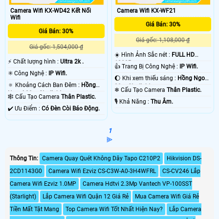
Camera Wifi KX-WD42 Kết Nối
Camera Wifi KX-WF21
Wifi
Giá Bán: 30%
Giá Bán: 30%
Giá gốc: 1,108,000 ₫
Giá gốc: 1,504,000 ₫
☀️ Hình Ảnh Sắc nét :
FULL HD
️⚡ Chất lượng hình :
Ultra 2k .
1080P .
👍 Trang Bị Công Nghệ :
IP Wifi.
✳️ Công Nghệ :
IP Wifi.
🌔 Khi xem thiếu sáng :
Hồng Ngoại
🔅 Khoảng Cách Ban Đêm :
Hồng
30m Starlight.
❄ Cấu Tạo Camera
Thân Plastic.
Ngoại 30m Starlight.
🕸️ Cấu Tạo Camera
Thân Plastic.
️🎙 Khả Năng :
Thu Âm.
️✔️ Ưu Điểm :
Có Ðèn Còi Báo Động.
1
⫸
Thông Tin:
Camera Quay Quét Không Dây Tapo C210P2
Hikvision DS-
2CD1143G0
Camera Wifi Ezviz CS-C3W-A0-3H4WFRL
CS-CV246 Lắp
Camera Wifi Ezviz 1.0MP
Camera Hdtvi 2.3Mp Vantech VP-100SST
(Starlight)
Lắp Camera Wifi Quận 12 Giá Rẻ
Mua Camera Wifi Giá Rẻ
Tiền Mất Tật Mang
Top Camera Wifi Tốt Nhất Hiện Nay?
Lắp Camera