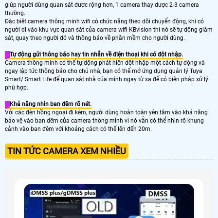
giúp người dùng quan sát được rộng hơn, 1 camera thay được 2-3 camera
thường.
Đặc biệt camera thông minh wifi có chức năng theo dõi chuyển động, khi có
người đi vào khu vực quan sát của camera wifi KBvision thì nó sẽ tự động giám
sát, quay theo người đó và thông báo về phần mềm cho người dùng.
Tự động gửi thông báo hay tin nhắn về điện thoại khi có đột nhập.
Camera thông minh có thể tự động phát hiện đột nhập một cách tự động và
ngay lập tức thông báo cho chủ nhà, bạn có thể mở ứng dụng quản lý Tuya
Smart/ Smart Life để quan sát nhà của mình ngay từ xa để có biện pháp xử lý
phù hợp.
Khả năng nhìn ban đêm rõ nét.
Với các đèn hồng ngoại đi kèm, người dùng hoàn toàn yên tâm vào khả năng
bảo vệ vào ban đêm của camera thông minh vì nó vẫn có thể nhìn rõ khung
cảnh vào ban đêm với khoảng cách có thể lên đến 20m.
TIN TỨC CAMERA XEM NHIỀU