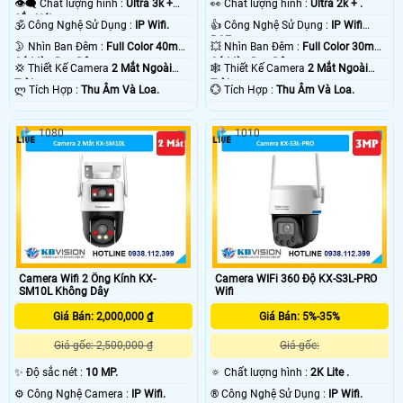
👁️‍🗨 Chất lượng hình :
Ultra 3k +
️👀 Chất lượng hình :
Ultra 2k + .
Sắc Nét .
🕉️ Công Nghệ Sử Dụng :
IP Wifi.
👍 Công Nghệ Sử Dụng :
IP Wifi
POE.
🌛 Nhìn Ban Đêm :
Full Color 40m
💥 Nhìn Ban Đêm :
Full Color 30m
Có Màu Ban Ðêm.
Có Màu Ban Ðêm.
💢 Thiết Kế Camera
2 Mắt Ngoài
🕸️ Thiết Kế Camera
2 Mắt Ngoài
Trời.
Trời.
️ლ Tích Hợp :
Thu Âm Và Loa.
️💮 Tích Hợp :
Thu Âm Và Loa.
1080
1010
Camera Wifi 2 Ống Kính KX-
Camera WIFi 360 Độ KX-S3L-PRO
SM10L Không Dây
Wifi
Giá Bán: 2,000,000 ₫
Giá Bán: 5%-35%
Giá gốc: 2,500,000 ₫
Giá gốc:
✨ Độ sắc nét :
10 MP.
🔅 Chất lượng hình :
2K Lite .
⚙ Công Nghệ Camera :
IP Wifi.
®️ Công Nghệ Sử Dụng :
IP Wifi.