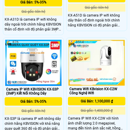
Giá Bán: 5%-35%
Giá gốc: liên hệ
Giá gốc: liên hệ
KX-A51D là camera IP wifi không
KX-A31D là camera IP wifi không
dây thân cố định ngoài trời chính
dây ngoài trời chính hãng KBVISION
hãng KBVISION có độ phân giải
thân cố định với độ phân giải 3MP
5MP cho hình ảnh sắc nét. Camera
cho hình ảnh sắc nét. Camera hỗ trợ
hỗ trợ hồng ngoại 30m, ánh sáng
hồng ngoại 30m, ánh sáng kép Full
kép Full Color, tích hợp mic ghi âm,
876
3514
Color, tích hợp mic ghi âm, khe cắm
khe cắm thẻ nhớ lên đến 256GB,
thẻ nhớ đến 256GB, tích hợp công
phân biệt người và xe thông minh.
nghệ phân biệt người và xe. Với
Với chuẩn chống nước IP67 và mức
chuẩn chống nước IP67 giá rẻ
giá rẻ, KX-A51D là lựa chọn lý tưởng
camera KX-A31D là lựa chọn lý
để bảo vệ không gian ngoài trời.
tưởng cho nhu cầu giám sát an ninh
ngoài trời.
Camera Wifi KBvision KX-C2W
Camera IP Wifi KBVISION KX-S3P
Công Nghệ Wifi
(3MP) Kết Nối Không Dây
Giá Bán: 1,100,000 ₫
Giá Bán: 5%-35%
Giá gốc: 1,400,000 ₫
Giá gốc: liên hệ
Camera IP Wifi KX-C2W với hình
KX-S3P là camera IP wifi không dây
ảnh chất lượng 2.0 megapixel,
chính hãng KBVISION với khả năng
mang đến hình ảnh sắc nét, hồng
quay quét 360 độ và độ phân giải