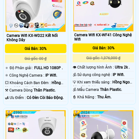
Camera Wifi KX-WF41 Công Nghệ
Camera Wifi KX-WD22 Kết Nối
Wifi
Không Dây
Giá Bán: 30%
Giá Bán: 30%
Giá gốc: 1,376,000 ₫
Giá gốc: 00 ₫
👁 Chất lượng hình Ảnh :
Ultra 2k .
🔅 Độ Phân giải :
FULL HD 1080P .
🕉️ Sử dụng công nghệ :
IP Wifi.
⚛️ Công Nghệ Camera :
IP Wifi.
💡 Khi xem thiếu sáng :
Hồng Ngoại
💥 Khoảng Cách Ban Đêm :
Hồng
30m Starlight.
Ngoại 30m Starlight.
🕉️ Mẫu Camera
Thân Plastic.
⚒ Camera Dòng
Thân Plastic.
️👮 Khả Năng :
Thu Âm.
️🛃 Ưu Điểm :
Có Ðèn Còi Báo Động.
2990
2624