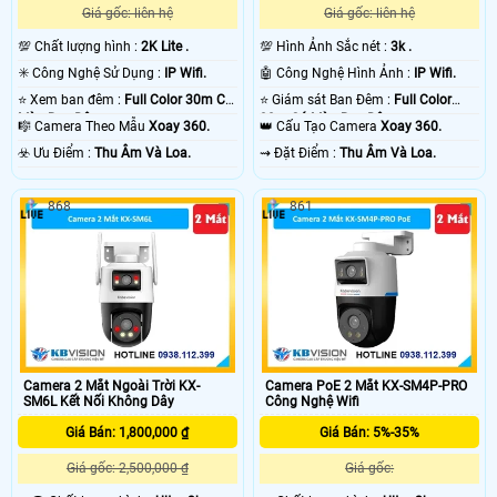
Giá gốc: liên hệ
Giá gốc: liên hệ
💯 Chất lượng hình :
2K Lite .
💯 Hình Ảnh Sắc nét :
3k .
✳️ Công Nghệ Sử Dụng :
IP Wifi.
🤖️ Công Nghệ Hình Ảnh :
IP Wifi.
⭐ Xem ban đêm :
Full Color 30m Có
⭐ Giám sát Ban Đêm :
Full Color
Màu Ban Ðêm.
30m Có Màu Ban Ðêm.
🎼️ Camera Theo Mẫu
Xoay 360.
👑 Cấu Tạo Camera
Xoay 360.
️☣️ Ưu Điểm :
Thu Âm Và Loa.
️⇝ Đặt Điểm :
Thu Âm Và Loa.
868
861
Camera 2 Mắt Ngoài Trời KX-
Camera PoE 2 Mắt KX-SM4P-PRO
SM6L Kết Nối Không Dây
Công Nghệ Wifi
Giá Bán: 1,800,000 ₫
Giá Bán: 5%-35%
Giá gốc: 2,500,000 ₫
Giá gốc: