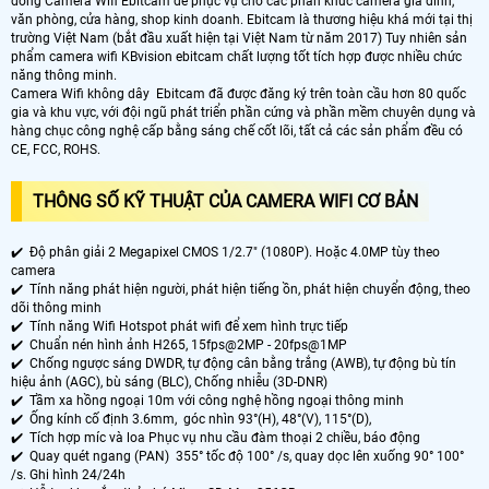
dòng Camera Wifi Ebitcam để phục vụ cho các phân khúc camera gia đình,
văn phòng, cửa hàng, shop kinh doanh. Ebitcam là thương hiệu khá mới tại thị
trường Việt Nam (bắt đầu xuất hiện tại Việt Nam từ năm 2017) Tuy nhiên sản
phẩm camera wifi KBvision ebitcam chất lượng tốt tích hợp được nhiều chức
năng thông minh.
Camera Wifi không dây Ebitcam đã được đăng ký trên toàn cầu hơn 80 quốc
gia và khu vực, với đội ngũ phát triển phần cứng và phần mềm chuyên dụng và
hàng chục công nghệ cấp bằng sáng chế cốt lõi, tất cả các sản phẩm đều có
CE, FCC, ROHS.
THÔNG SỐ KỸ THUẬT CỦA CAMERA WIFI CƠ BẢN
✔️ Độ phân giải 2 Megapixel CMOS 1/2.7" (1080P). Hoặc 4.0MP tùy theo
camera
✔️ Tính năng phát hiện người, phát hiện tiếng ồn, phát hiện chuyển động, theo
dõi thông minh
✔️ Tính năng Wifi Hotspot phát wifi để xem hình trực tiếp
✔️ Chuẩn nén hình ảnh H265, 15fps@2MP - 20fps@1MP
✔️ Chống ngược sáng DWDR, tự động cân bằng trắng (AWB), tự động bù tín
hiệu ảnh (AGC), bù sáng (BLC), Chống nhiễu (3D-DNR)
✔️ Tầm xa hồng ngoại 10m với công nghệ hồng ngoại thông minh
✔️ Ống kính cố định 3.6mm, góc nhìn 93°(H), 48°(V), 115°(D),
✔️ Tích hợp míc và loa Phục vụ nhu cầu đàm thoại 2 chiều, báo động
✔️
Quay quét ngang (PAN) 355° tốc độ 100° /s, quay dọc lên xuống 90° 100°
/s. Ghi hình 24/24h