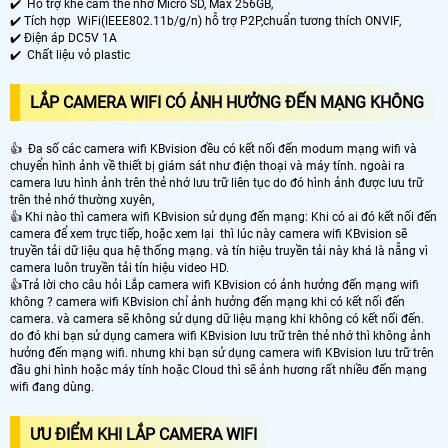
✔️ Hỗ trợ khe cắm thẻ nhớ Micro SD, Max 256GB,
✔️ Tích hợp WiFi(IEEE802.11b/g/n) hỗ trợ P2P,chuẩn tương thích ONVIF,
✔️ Điện áp DC5V 1A
✔️ Chất liệu vỏ plastic
LẮP CAMERA WIFI CÓ ẢNH HƯỞNG ĐẾN MẠNG KHÔNG
👍 Đa số các camera wifi KBvision đều có kết nối đến modum mạng wifi và
chuyển hình ảnh về thiết bị giám sát như điện thoại và máy tính. ngoài ra
camera lưu hình ảnh trên thẻ nhớ lưu trữ liên tục do đó hình ảnh được lưu trữ
trên thẻ nhớ thường xuyên,
👍 Khi nào thì camera wifi KBvision sử dụng đến mạng: Khi có ai đó kết nối đến
camera để xem trực tiếp, hoặc xem lại thì lúc này camera wifi KBvision sẽ
truyền tải dữ liệu qua hệ thống mạng. và tín hiệu truyền tải này khá là nẵng vì
camera luôn truyền tải tín hiệu video HD.
👍Trả lời cho câu hỏi Lắp camera wifi KBvision có ảnh hưởng đến mạng wifi
không ? camera wifi KBvision chỉ ảnh hưởng đến mạng khi có kết nối đến
camera. và camera sẽ không sử dụng dữ liệu mạng khi không có kết nối đến.
do đó khi bạn sử dụng camera wifi KBvision lưu trữ trên thẻ nhớ thì không ảnh
hưởng đến mạng wifi. nhưng khi bạn sử dụng camera wifi KBvision lưu trữ trên
đầu ghi hình hoặc máy tính hoặc Cloud thì sẽ ảnh hương rất nhiều đến mạng
wifi đang dùng.
ƯU ĐIỂM KHI LẮP CAMERA WIFI