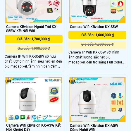
vài thao tác đơn giản.
được độ bền cho camera.
Camera KBvision Ngoài Trời KX-
Camera Wifi KBvision KX-S5W
S5BW Kết Nối Wifi
Giá Bán: 1,600,000 ₫
Giá Bán: 1,700,000 ₫
Giá gốc: 1,900,000 ₫
Giá gốc: 1,900,000 ₫
Camera IP Wifi KX-S5W với hình
Camera IP Wifi KX-S5BW sở hữu
ảnh chất lượng sắc nét 5.0
chất lượng hình ảnh siêu nét lên đến
megapixel, đèn trợ sáng Full Color
5.0 megapixel, tầm nhìn ban đêm
30m, khả năng xoay 360 độ, thu âm
với đèn trợ sáng Full Color 30m,
và âm thanh. .
công nghệ chống ngược sáng
2593
3675
DWDR, khả năng quay xoay 360 và
chống nước IP67 giúp camera luôn
thu được hình ảnh sắc nét kể cả
trong điều kiện thiếu sáng và thời
tiết nắng mưa.
Camera Wifi KBvision KX-A3W Kết
Camera Wifi KBvision KX-A5W
Nối Không Dây
Công Nghệ Wifi