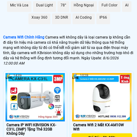
việt mà bạn nên sử dụng như. Camera wifi hổ trợ đàm thoại 2 chiều. xoay 360
Mic Và Loa
Dual Light
78°
Hồng Ngoại
Full Color
AI
độ hay camera có chức năng thông minh báo động chống trộm mà tùy loại
camera có những mức giá khác nhau. sau đây là những dòng camera giá rẻ
bán chạy nhất của các hãng
Xoay 360
3D DNR
AI Coding
IP66
NHU CẦU LẮP CAMERA WIFI
GIÁ LẮP LOẠI CAMERA
Camera Wifi Chính Hãng
Camera wifi không dây là loại camera Ip không cần
đi dây tín hiệu mà camera có khả năng truyên dữ liệu thông qua hệ thống
📸 Lắp Camera Wifi 360 Giá Rẻ
mạng wifi không dây từ đó có thể kết nối giám sát từ xa qua điện thoại máy
tính, lắp camera wifi KBvision không dây sử dụng cho những trường hợp khó đi
1.200.000 VNĐ
dây và hệ thống wifi ổng định tương đối mạnh. Ngày Upate:
8/6/2026
🎙 Camera Wifi 360 Ngoài Trời
12:00:00 AM
2.300.000 VNĐ
1439
1028
🔊 Lắp Camera 360 Thông Minh
1.300.000 VNĐ
💎 Camera Wifi 4MP 360 Ngoài Trời
1.980.000 VNĐ
🌟️ Thị trường camera có rất nhiều thương hiệu khác nhau. giá của camera wifi
KBvision cũng có nhiều nơi bán khác nhau tuy nhiên với camera wifi KBvision
Camera IP WIFI KBVISION KX-
Camera Wifi 2 Mắt KX-AM10W
C31L (3MP) Tặng Thẻ 32GB
Wifi
chính hãng dịch vụ hổ trợ tốt là điều ưu tiên hơn cả giá camera. Bạn không thể
Không Dây
so sánh camera wifi KBvision trên mạng xã hội với camera wifi KBvision được