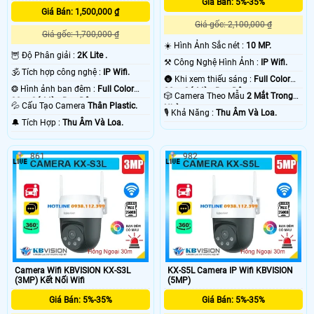
Giá Bán: 5%-35%
công ty cửa hàng uy tín bán được bởi liên quan nhiều đến chất lượng sản
Giá Bán: 1,500,000 ₫
phẩm , dịch vụ bảo hành và dịch vụ hổ trợ khách hàng 🌀
Giá gốc: 2,100,000 ₫
Giá gốc: 1,700,000 ₫
☀️ Hình Ảnh Sắc nét :
10 MP.
🦉 Độ Phân giải :
2K Lite .
⚒ Công Nghệ Hình Ảnh :
IP Wifi.
🕉️ Tích hợp công nghệ :
IP Wifi.
🌚 Khi xem thiếu sáng :
Full Color
❂ Hình ảnh ban đêm :
Full Color
30m Có Màu Ban Ðêm.
🎲 Camera Theo Mẫu
2 Mắt Trong
30m Có Màu Ban Ðêm.
💦 Cấu Tạo Camera
Thân Plastic.
Nhà.
️🎙 Khả Năng :
Thu Âm Và Loa.
️🔔 Tích Hợp :
Thu Âm Và Loa.
861
982
'
Camera Wifi KBVISION KX-S3L
KX-S5L Camera IP Wifi KBVISION
(3MP) Kết Nối Wifi
(5MP)
Giá Bán: 5%-35%
Giá Bán: 5%-35%