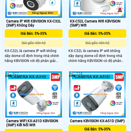
chuẩn chống nước IP67 giá rẻ.
ninh hiệu quả.
Camera IP Wifi KBVISION KX-C32L
KX-C52L Camera Wifi KBVISION
(3MP) Không Dây
(5MP) Wifi
Giá Bán: 5%-35%
Giá Bán: 5%-35%
Giá gốc: liên hệ
Giá gốc: liên hệ
KX-C32L là camera IP wifi không
KX-C52L là camera IP wifi không
dây dome cố định trong nhà chính
dây dạng dome cố định trong nhà
hãng KBVISION với độ phân giải
chính hãng KBVISION có độ phân
3MP cho hình ảnh sắc nét. Camera
giải cao lên đến 5MP cùng công
hỗ trợ hồng ngoại 30m ánh sáng
nghệ ánh sáng kép Full Color cho
927
724
kép full color, đàm thoại 2 chiều, khe
hình ảnh sắc nét cả ngày lẫn đêm.
cắm thẻ nhớ lên đến 256GB và tính
Camera tích hợp hồng ngoại 30m,
năng phân biệt người và xe, tích hợp
đàm thoại 2 chiều, khe cắm thẻ nhớ
báo động thông minh. Với chuẩn
lên đến 256GB có khả năng phân
chống bụi nước IP67 và mức giá rẻ
biệt người và xe, kèm theo chức
đây là giải pháp giám sát an ninh
năng báo động đèn và còi hú thông
gia đình hiệu quả.
minh khi phát hiện xâm nhập.
Camera WIFI KX-A31D KBVISION
Camera KBVISION KX-A51D (5MP)
(3MP) Kết Nối Wifi
Giá Bán: 5%-35%