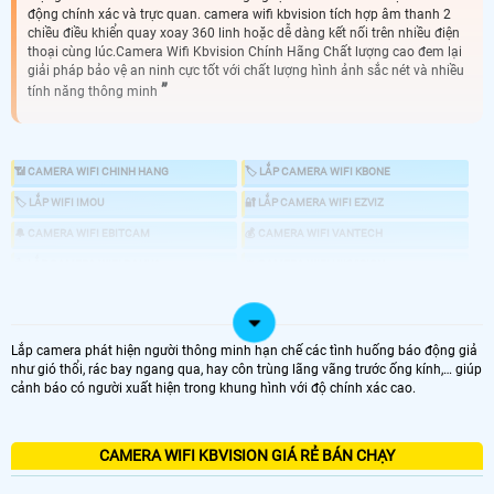
động chính xác và trực quan. camera wifi kbvision tích hợp âm thanh 2
chiều điều khiển quay xoay 360 linh hoặc dễ dàng kết nối trên nhiều điện
thoại cùng lúc.Camera Wifi Kbvision Chính Hãng Chất lượng cao đem lại
giải pháp bảo vệ an ninh cực tốt với chất lượng hình ảnh sắc nét và nhiều
tính năng thông minh
📶 CAMERA WIFI CHINH HANG
🏷 LẮP CAMERA WIFI KBONE
🏷 LẮP WIFI IMOU
🔐 LẮP CAMERA WIFI EZVIZ
🔔 CAMERA WIFI EBITCAM
💰 CAMERA WIFI VANTECH
👍 LẮP CAMERA WIFI DAHUA
🔆 CAMERA WIFI HIKVISION
🌧️ CAMERA WIFI DẠNG THÂN
♻️ CAMERA WIFI XOAY 360
💤 CAMERA WIFI NHỎ GỌN
📍 CAMERA WIFI ULTRA 2K 4.0MP
Lắp camera phát hiện người thông minh hạn chế các tình huống báo động giả
📶 TRỌN BỘ CAMERA WIFI
🖥 LẮP CAMERA TRỌN BỘ
như gió thổi, rác bay ngang qua, hay côn trùng lãng vãng trước ống kính,… giúp
cảnh báo có người xuất hiện trong khung hình với độ chính xác cao.
🔍 CAMERA KHÔNG CẦN ĐẦU GHI
📐 CAMERA WIFI GIÁ RẺ BÁN CHẠY
CAMERA WIFI KBVISION GIÁ RẺ BÁN CHẠY
🤵 lắp camera wifi KBvision là nhu cầu nhiều của đa phần các hộ gia đình cửa
hàng văn phòng vừa và nhỏ. bởi camera wifi KBvision có nhiều chức năng ưu