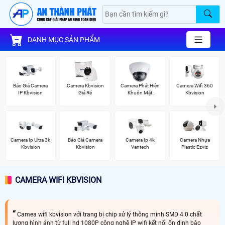
DANH MỤC SẢN PHẨM
Báo Giá Camera
Camera Kbvision
Camera Phát Hiện
Camera Wifi 360
IP Kbvision
Giá Rẻ
Khuôn Mặt
Kbvision
Kbvision
Camera Ip Ultra 3k
Báo Giá Camera
Camera Ip 4k
Camera Nhựa
Kbvision
Kbvision
Vantech
Plastic Ezviz
CAMERA WIFI KBVISION
Camea wifi kbvision với trang bị chip xử lý thông minh SMD 4.0 chất
lượng hình ảnh từ full hd 1080P công nghệ IP wifi kết nối ổn định báo