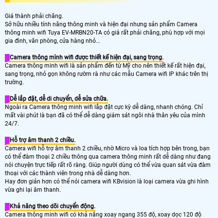
Giá thành phải chăng.
Sở hữu nhiều tính năng thông minh và hiện đại nhưng sản phẩm Camera
thông minh wifi Tuya EV-MRBN20-TA có giá rất phải chăng, phù hợp với mọi
gia đình, văn phòng, cửa hàng nhỏ...
Camera thông mình wifi được thiết kế hiện đại, sang trọng.
Camera thông minh wifi là sản phẩm đến từ Mỹ cho nên thiết kế rất hiện đại,
sang trọng, nhỏ gọn không rườm rà như các mẫu Camera wifi IP khác trên thị
trường.
Dễ lắp đặt, dễ di chuyển, dễ sửa chữa.
Ngoài ra Camera thông minh wifi lắp đặt cực kỳ dễ dàng, nhanh chóng. Chỉ
mất vài phút là bạn đã có thể dễ dàng giám sát ngôi nhà thân yêu của mình
24/7.
Hỗ trợ âm thanh 2 chiều.
Camera wifi hỗ trợ âm thanh 2 chiều, nhờ Micro và loa tích hợp bên trong, bạn
có thể đàm thoại 2 chiều thông qua camera thông minh rất dễ dàng như đang
nói chuyện trực tiếp rất rõ ràng. Giúp người dùng có thể vừa quan sát vừa đàm
thoại với các thành viên trong nhà dễ dàng hơn.
Hay đơn giản hơn có thể nói camera wifi KBvision là loại camera vừa ghi hình
vừa ghi lại âm thanh.
Khả năng theo dõi chuyển động.
Camera thông minh wifi có khả năng xoay ngang 355 độ, xoay dọc 120 độ