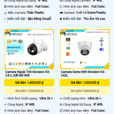
👍 Công Nghệ Sử Dụng :
IP Wifi.
👍 Công Nghệ Camera :
IP Wifi.
❂ Hình ảnh ban đêm :
Full Color
🌜 Hình ảnh ban đêm :
Full Color
30m Có Màu Ban Ðêm.
30m Có Màu Ban Ðêm.
🤹 Mẫu Camera
Thân Plastic.
🌧️ Camera Thiết Kế
Dome Plastic.
️✨ Điểm Nỗi Bật :
Báo Động Chuyển
️♚ Điểm Nỗi Bật :
Thu Âm Và Loa.
Động.
2105
2208
Camera Ngoài Trời Kbvision KX-
Camera Dome Wifi Kbvision KX-
C41L Kết Nối Wifi
C42L
Giá Bán: 1,400,000 ₫
Giá Bán: 1,500,000 ₫
Giá gốc: 1,700,000 ₫
Giá gốc: 1,800,000 ₫
✨ Hình Ành Chất Lượng :
Ultra 2k + .
️👀 Chất lượng hình :
Ultra 2k + .
⚛️ Công Nghệ :
IP Wifi.
⚙ Công Nghệ Sử Dụng :
IP Wifi.
❈ Hình ảnh ban đêm :
Full Color
💥 Hình ảnh ban đêm :
Full Color