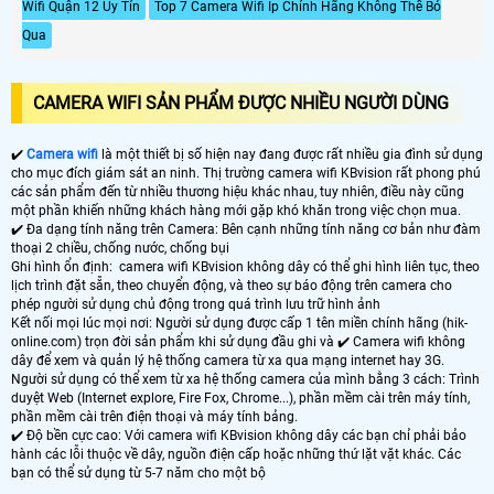
Wifi Quận 12 Uy Tín
Top 7 Camera Wifi Ip Chính Hãng Không Thể Bỏ
Qua
CAMERA WIFI SẢN PHẨM ĐƯỢC NHIỀU NGƯỜI DÙNG
✔️
Camera wifi
là một thiết bị số hiện nay đang được rất nhiều gia đình sử dụng
cho mục đích giám sát an ninh. Thị trường camera wifi KBvision rất phong phú
các sản phẩm đến từ nhiều thương hiệu khác nhau, tuy nhiên, điều này cũng
một phần khiến những khách hàng mới gặp khó khăn trong việc chọn mua.
✔️ Đa dạng tính năng trên Camera: Bên cạnh những tính năng cơ bản như đàm
thoại 2 chiều, chống nước, chống bụi
Ghi hình ổn định: camera wifi KBvision không dây có thể ghi hình liên tục, theo
lịch trình đặt sẵn, theo chuyển động, và theo sự báo động trên camera cho
phép người sử dụng chủ động trong quá trình lưu trữ hình ảnh
Kết nối mọi lúc mọi nơi: Người sử dụng được cấp 1 tên miền chính hãng (hik-
online.com) trọn đời sản phẩm khi sử dụng đầu ghi và ✔️ Camera wifi không
dây để xem và quản lý hệ thống camera từ xa qua mạng internet hay 3G.
Người sử dụng có thể xem từ xa hệ thống camera của mình bằng 3 cách: Trình
duyệt Web (Internet explore, Fire Fox, Chrome...), phần mềm cài trên máy tính,
phần mềm cài trên điện thoại và máy tính bảng.
✔️ Độ bền cực cao: Với camera wifi KBvision không dây các bạn chỉ phải bảo
hành các lỗi thuộc về dây, nguồn điện cấp hoặc những thứ lặt vặt khác. Các
bạn có thể sử dụng từ 5-7 năm cho một bộ