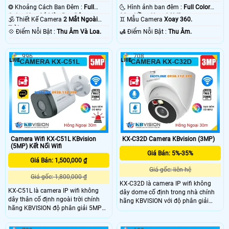
❂ Khoảng Cách Ban Đêm :
Full
🌜 Hình ảnh ban đêm :
Full Color
Color 40m Có Màu Ban Ðêm.
30m Hồng Ngoại SMD.
🕉️ Thiết Kế Camera
2 Mắt Ngoài
♊ Mẫu Camera
Xoay 360.
Trời.
️💠 Điểm Nỗi Bật :
Thu Âm Và Loa.
️🛃 Điểm Nỗi Bật :
Thu Âm.
996
708
Camera Wifi KX-C51L KBvision
KX-C32D Camera KBvision (3MP)
(5MP) Kết Nối Wifi
Giá Bán: 5%-35%
Giá Bán: 1,500,000 ₫
Giá gốc: liên hệ
Giá gốc: 1,800,000 ₫
KX-C32D là camera IP wifi không
KX-C51L là camera IP wifi không
dây dome cố định trong nhà chính
dây thân cố định ngoài trời chính
hãng KBVISION với độ phân giải
hãng KBVISION độ phân giải 5MP
3MP cho hình ảnh sắc nét. Camera
cho hình ảnh sắc nét. Camera tích
hỗ trợ hồng ngoại 30m, ánh sáng
hợp hồng ngoại 30m, ánh sáng kép
kép full color, khe cắm thẻ nhớ lên