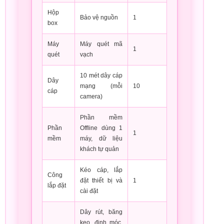
Hộp
Bảo vệ nguồn
1
box
Máy
Máy quét mã
1
quét
vạch
10 mét dây cáp
Dây
mạng (mỗi
10
cáp
camera)
Phần mềm
Phần
Offline dùng 1
1
mềm
máy, dữ liệu
khách tự quản
Kéo cáp, lắp
Công
đặt thiết bị và
1
lắp đặt
cài đặt
Dây rút, băng
keo, đinh móc,