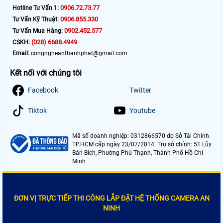
0906.72.73.77
Hotline Tư Vấn 1:
0906.855.330
Tư Vấn Kỹ Thuật:
0902.452.577
Tư Vấn Mua Hàng:
(028) 6688.4949
CSKH:
Email:
congngheanthanhphat@gmail.com
Kết nối với chúng tôi
Facebook
Twitter
Tiktok
Youtube
Mã số doanh nghiệp: 0312866570 do Sở Tài Chính
TP.HCM cấp ngày 23/07/2014. Trụ sở chính: 51 Lũy
Bán Bích, Phường Phú Thạnh, Thành Phố Hồ Chí
Minh
ĐƠN VỊ TRỰC TIẾP THI CÔNG LẮP ĐẶT HỆ THỐNG CAMERA AN
NINH