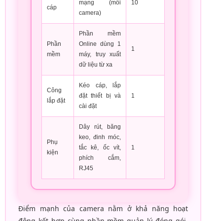
mạng (mỗi
10
cáp
camera)
Phần mềm
Phần
Online dùng 1
1
mềm
máy, truy xuất
dữ liệu từ xa
Kéo cáp, lắp
Công
đặt thiết bị và
1
lắp đặt
cài đặt
Dây rút, băng
keo, đinh móc,
Phụ
tắc kê, ốc vít,
1
kiện
phích cắm,
RJ45
Điểm mạnh của camera nằm ở khả năng hoạt
động kết hợp cùng phần mềm quản lý đóng gói.