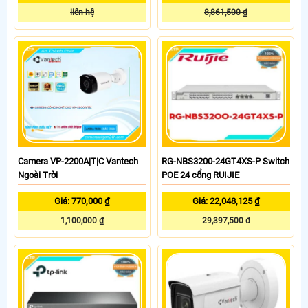
liên hệ
8,861,500 ₫
Camera VP-2200A|T|C Vantech
RG-NBS3200-24GT4XS-P Switch
Ngoài Trời
POE 24 cổng RUIJIE
Giá: 770,000 ₫
Giá: 22,048,125 ₫
1,100,000 ₫
29,397,500 đ