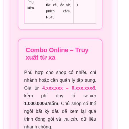
Phụ
tắc kê, ốc vít,
1
kiện
phích cắm,
RJ45
Combo Online – Truy
xuất từ xa
Phù hợp cho shop có nhiều chi
nhánh hoặc cần quản lý tập trung.
Giá từ
4.xxx.xxx – 6.xxx.xxxđ
,
kèm phí duy trì server
1.000.000đ/năm
. Chủ shop có thể
ngồi bất kỳ đâu để xem lại quá
trình đóng gói và tra cứu dữ liệu
nhanh chóng.