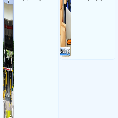
nhận diện biển số tại khu
thì đây là một giải pháp
vực cổng của các bãi giữ xe
camera cực kì cần thiết cho
kết hợp với phần mềm quản
các shop kinh doanh online
lý để ghi nhận lượt xe ra vào
đều nên sử dụng để có thể
chụp hình thông tin xe và
bảo vệ quyền lợi shop tránh
biển số lưu trực tiếp về máy
được các tình trạng bị đánh
tinh trạm để nhân viên tiện
mất cắp hàng hóa
đối soát, tính tiền xe xe ra
khỏi bãi