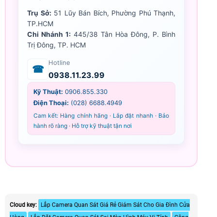
Trụ Sở:
51 Lũy Bán Bích, Phường Phú Thạnh,
TP.HCM
Chi Nhánh 1:
445/38 Tân Hòa Đông, P. Bình
Trị Đông, TP. HCM
Hotline
☎
0938.11.23.99
Kỹ Thuật:
0906.855.330
Điện Thoại:
(028) 6688.4949
Cam kết: Hàng chính hãng · Lắp đặt nhanh · Bảo
hành rõ ràng · Hỗ trợ kỹ thuật tận nơi
Cloud key:
Lắp Camera Quan Sát Giá Rẻ Giám Sát Cho Gia Đình Cửa