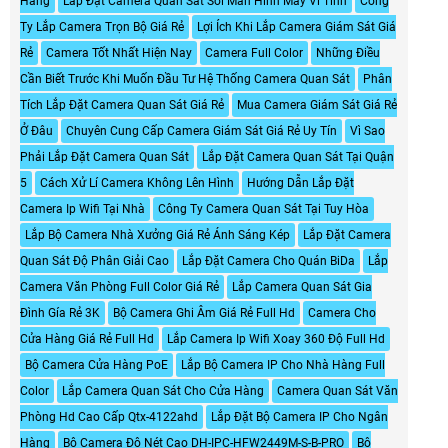
Hàng
Lắp Đặt Camera Quan Sát Soi Màn Hình Máy Vi Tính
Công
Ty Lắp Camera Trọn Bộ Giá Rẻ
Lợi Ích Khi Lắp Camera Giám Sát Giá
Rẻ
Camera Tốt Nhất Hiện Nay
Camera Full Color
Những Điều
Cần Biết Trước Khi Muốn Đầu Tư Hệ Thống Camera Quan Sát
Phân
Tích Lắp Đặt Camera Quan Sát Giá Rẻ
Mua Camera Giám Sát Giá Rẻ
Ở Đâu
Chuyên Cung Cấp Camera Giám Sát Giá Rẻ Uy Tín
Vì Sao
Phải Lắp Đặt Camera Quan Sát
Lắp Đặt Camera Quan Sát Tại Quận
5
Cách Xử Lí Camera Không Lên Hình
Hướng Dẫn Lắp Đặt
Camera Ip Wifi Tại Nhà
Công Ty Camera Quan Sát Tại Tuy Hòa
Lắp Bộ Camera Nhà Xưởng Giá Rẻ Ánh Sáng Kép
Lắp Đặt Camera
Quan Sát Độ Phân Giải Cao
Lắp Đặt Camera Cho Quán BiDa
Lắp
Camera Văn Phòng Full Color Giá Rẻ
Lắp Camera Quan Sát Gia
Đình Gía Rẻ 3K
Bộ Camera Ghi Âm Giá Rẻ Full Hd
Camera Cho
Cửa Hàng Giá Rẻ Full Hd
Lắp Camera Ip Wifi Xoay 360 Độ Full Hd
Bộ Camera Cửa Hàng PoE
Lắp Bộ Camera IP Cho Nhà Hàng Full
Color
Lắp Camera Quan Sát Cho Cửa Hàng
Camera Quan Sát Văn
Phòng Hd Cao Cấp Qtx-4122ahd
Lắp Đặt Bộ Camera IP Cho Ngân
Hàng
Bộ Camera Độ Nét Cao DH-IPC-HFW2449M-S-B-PRO
Bộ