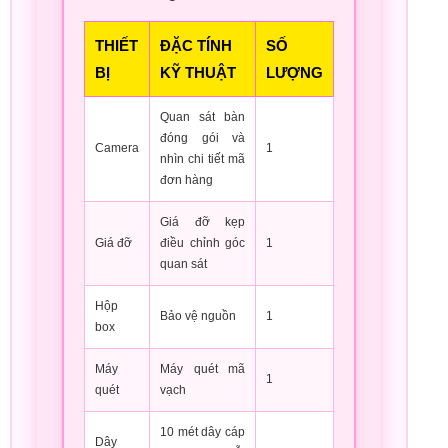
THIẾT
ĐẶC TÍNH
SỐ
BỊ
KỸ THUẬT
LƯỢNG
Quan sát bàn
đóng gói và
Camera
1
nhìn chi tiết mã
đơn hàng
Giá đỡ kẹp
Giá đỡ
điều chỉnh góc
1
quan sát
Hộp
Bảo vệ nguồn
1
box
Máy
Máy quét mã
1
quét
vạch
10 mét dây cáp
Dây