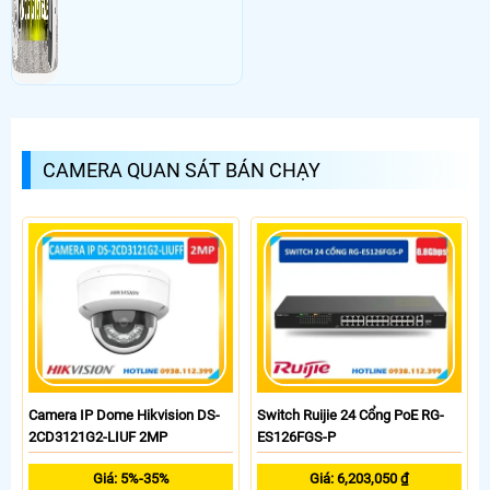
CAMERA QUAN SÁT BÁN CHẠY
Camera IP Dome Hikvision DS-
Switch Ruijie 24 Cổng PoE RG-
2CD3121G2-LIUF 2MP
ES126FGS-P
Giá: 5%-35%
Giá: 6,203,050 ₫