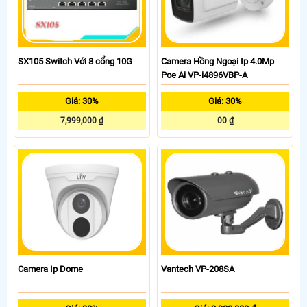
SX105 Switch Với 8 cổng 10G
Camera Hồng Ngoại Ip 4.0Mp
Poe Ai VP-i4896VBP-A
Giá: 30%
Giá: 30%
7,999,000 ₫
00 ₫
Camera Ip Dome
Vantech VP-208SA