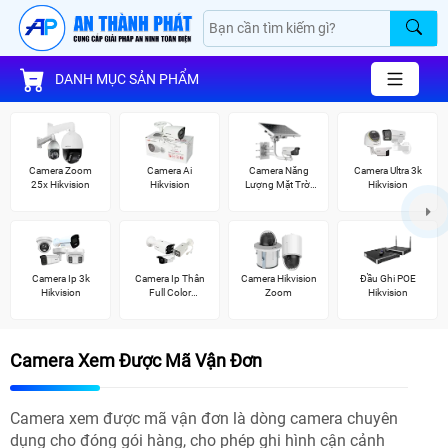
DANH MỤC SẢN PHẨM
Camera Zoom
Camera Ai
Camera Năng
Camera Ultra 3k
25x Hikvision
Hikvision
Lượng Mặt Trời
Hikvision
Hikvision
Camera Ip 3k
Camera Ip Thân
Camera Hikvision
Đầu Ghi POE
Hikvision
Full Color
Zoom
Hikvision
Hikvision
Camera Xem Được Mã Vận Đơn
Camera xem được mã vận đơn là dòng camera chuyên
dụng cho đóng gói hàng, cho phép ghi hình cận cảnh