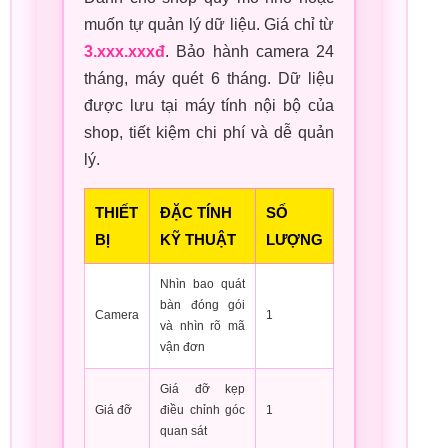
muốn tự quản lý dữ liệu. Giá chỉ từ
3.xxx.xxxđ
. Bảo hành camera 24
tháng, máy quét 6 tháng. Dữ liệu
được lưu tại máy tính nội bộ của
shop, tiết kiệm chi phí và dễ quản
lý.
THIẾT
ĐẶC TÍNH
SỐ
BỊ
KỸ THUẬT
LƯỢNG
Nhìn bao quát
bàn đóng gói
Camera
1
và nhìn rõ mã
vận đơn
Giá đỡ kẹp
Giá đỡ
điều chỉnh góc
1
quan sát