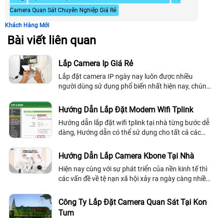
Camera Quan Sát Chuyên Nghiệp Giá Rẻ
Khách Hàng Mới
Bài viết liên quan
Lắp Camera Ip Giá Rẻ
Lắp đặt camera IP ngày nay luôn được nhiều
người dùng sử dụng phổ biến nhất hiện nay, chúng
cung cấp các giải pháp an ninh chuyên nghiệp tối
ưu. Vậy lắp camera IP giá rẻ bao nhiêu?
Hướng Dẫn Lắp Đặt Modem Wifi Tplink
Hướng dẫn lắp đặt wifi tplink tại nhà từng bước dễ
dàng, Hướng dẫn có thể sử dụng cho tất cả các
wifi tplink trên thị trường . tuy một số wifi tplink có
giao diên khác nhau nhưng nhìn ching các bước
Hướng Dẫn Lắp Camera Kbone Tại Nhà
cài đặt cũng tương tự nhau
Hiện nay cùng với sự phát triển của nền kinh tế thì
các vấn đề về tệ nạn xã hội xảy ra ngày càng nhiều
như trộm cắp,cướp giật tài sản,bắt cóc. . .
Công Ty Lắp Đặt Camera Quan Sát Tại Kon
Tum