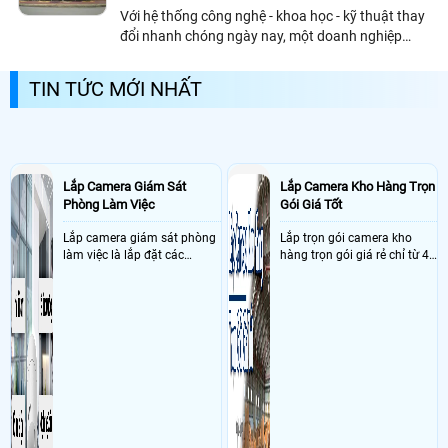
Với hệ thống công nghệ - khoa học - kỹ thuật thay
đổi nhanh chóng ngày nay, một doanh nghiệp
thành công cần một ai đó để chia sẻ và lời khuyên.
Lựa chọn sản phẩm và dịch vụ chất...
TIN TỨC MỚI NHẤT
Lắp Camera Giám Sát
Lắp Camera Kho Hàng Trọn
Phòng Làm Việc
Gói Giá Tốt
Lắp camera giám sát phòng
Lắp trọn gói camera kho
làm việc là lắp đặt các
hàng trọn gói giá rẻ chỉ từ 4
camera ghi hình ảnh sắc nét
triệu đồng sở hữu ngày trọn
và âm thanh trong phòng
bộ gồm 4 camera, 1 đầu ghi
làm việc với mục đích giám
hình, ổ cứng, switch mang
sát quá trình làm việc của
đến giải pháp giám sát kho
nhân viên, bảo vệ tài sản,
hàng 24/7 ổn định với độ
theo dõi an ninh trong thời
sắc nét cao
gian thực qua điện thoại
hoặc máy tính từ xa