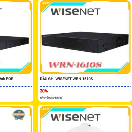
ênh POE
ĐẦU GHI WISENET WRN-1610S
30%
Giá Gốc: 00 ₫