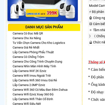
Model Cam
️⚡ Độ phân 
🤖️ Công n
🔳 Cảm biế
DANH MỤC SẢN PHẨM
🔅 Tầm nh
Camera Có Đọc Mã QR
》《 Chống
Camera Cho Xe Nâng
🔮 Chức n
Tư Vấn Chọn Camera Cho Kho Logistics
Camera Giá Rẻ Nhất
Lắp Camera Phòng Phẩu Thuật
Camera Có Chống Trộm
Camera Cho Công Trình Chuyên Dụng
Thông số 
Camera Nhìn Màn Hình Máy Tính
* Cảm biế
Lắp Camera Wiif 2K Ezviz
Camera Wifi Imou Ngoài Trời
* Độ phân 
Lắp Camera Wifi 360 Imou Giá Rẻ
* Ống kín
Lắp Camera 2.0MP Ezviz
Camera Wifi 360 Có Màu Ban Đêm Dahua
* Độ nhạy 
Camera Wifi Ezviz Xoay 360 Độ
Lắp Camera Wifi Thân Cố Định
* Chức nă
Camera Wifi Siêu Nét