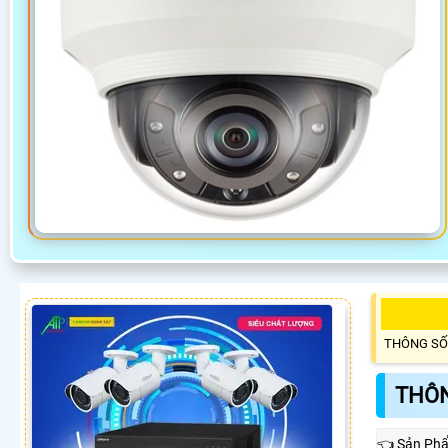
THÔNG SỐ
THÔN
👈 Sản Ph