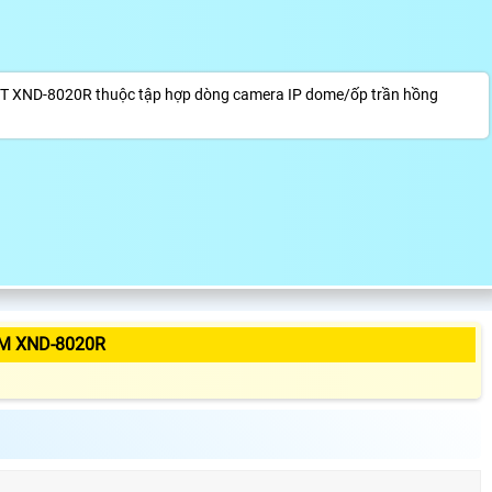
T XND-8020R thuộc tập hợp dòng camera IP dome/ốp trần hồng
M XND-8020R