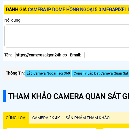
ĐÁNH GIÁ
CAMERA IP DOME HỒNG NGOẠI 5.0 MEGAPIXEL
Nội dung:
Tên:
Email:
Thông Tin:
Lắp Camera Ngoài Trời 360
Công Ty Lắp Đặt Camera Quan Sát 
THAM KHẢO CAMERA QUAN SÁT GI
CÙNG LOẠI
CAMERA 2K 4K
SẢN PHẨM THAM KHẢO