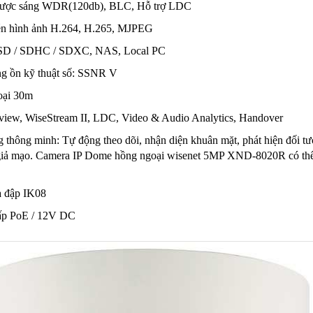
ược sáng WDR(120db), BLC, Hỗ trợ LDC
én hình ảnh H.264, H.265, MJPEG
:SD / SDHC / SDXC, NAS, Local PC
ng ồn kỹ thuật số: SSNR V
oại 30m
view, WiseStream II, LDC, Video & Audio Analytics, Handover
 thông minh: Tự động theo dõi, nhận diện khuân mặt, phát hiện đối tư
 giả mạo. Camera IP Dome hồng ngoại wisenet 5MP XND-8020R có thể hỗ t
a đập IK08
ấp PoE / 12V DC