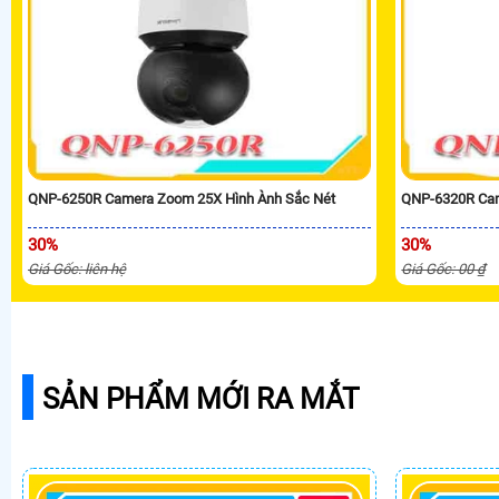
QNP-6250R Camera Zoom 25X Hình Ành Sắc Nét
QNP-6320R Cam
30%
30%
Giá Gốc: liên hệ
Giá Gốc: 00 ₫
SẢN PHẨM MỚI RA MẮT