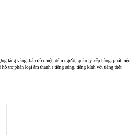
ợng lảng vảng, bản đồ nhiệt, đếm người, quản lý xếp hàng, phát hiện
rợ phân loại âm thanh ( tiếng súng, tiếng kính vỡ. tiếng thét,