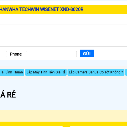
 HANWHA TECHWIN WISENET XND-8020R
Phone:
Tại Bình Thuận
Lắp Máy Tính Tiền Giá Rẻ
Lắp Camera Dahua Có Tốt Không ?
Á RẺ