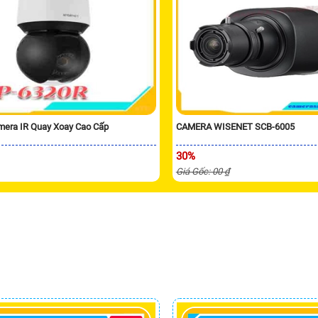
era IR Quay Xoay Cao Cấp
CAMERA WISENET SCB-6005
30%
Giá Gốc: 00 ₫