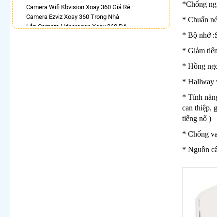
*Chống ng
Camera Wifi Kbvision Xoay 360 Giá Rẻ
Camera Ezviz Xoay 360 Trong Nhà
* Chuẩn n
Lắp Camera Hdparagon Xoay 360 Độ
* Bộ nhớ 
Camera Chống Trộm 360
Top 5 Camera Wifi 360 Tốt
* Giảm tiế
Camera Visioncop 360
Lắp Camera Wifi Xoay 360 Imou Ngoài Trời
* Hồng ng
Camera Ip 360 Vantech
* Hallway 
LẮP CAMERA THEO NHU CẦU
* Tính năng
Lắp Camera Văn Phòng Giá Rẻ
can thiệp,
Lắp Camera Nhà Xưởng Giá Rẻ
tiếng nổ )
Lắp Camera Gia Đình Giá Rẻ
Lắp Camera Kho Hàng Giá Rẻ
* Chống v
Lắp Camera Cửa Hàng Giá Rẻ
* Nguồn c
Lắp Camera Wifi Giá Rẻ Chính Hãng
Lắp Camera Công Trình Giá Rẻ
Camera 360 Giá Rẻ