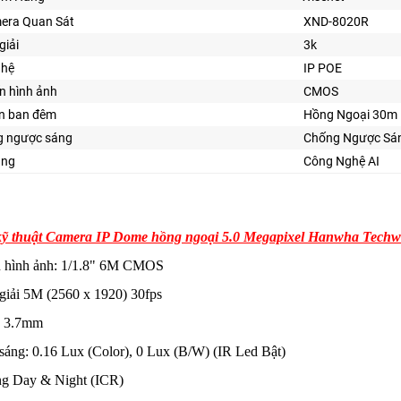
era Quan Sát
XND-8020R
giải
3k
ghệ
IP POE
n hình ảnh
CMOS
ìn ban đêm
Hồng Ngoại 30m
 ngược sáng
Chống Ngược Sá
ăng
Công Nghệ AI
kỹ thuật Camera IP Dome hồng ngoại 5.0 Megapixel Hanwha Te
n hình ảnh: 1/1.8" 6M CMOS
giải 5M (2560 x 1920) 30fps
h 3.7mm
sáng: 0.16 Lux (Color), 0 Lux (B/W) (IR Led Bật)
ng Day & Night (ICR)