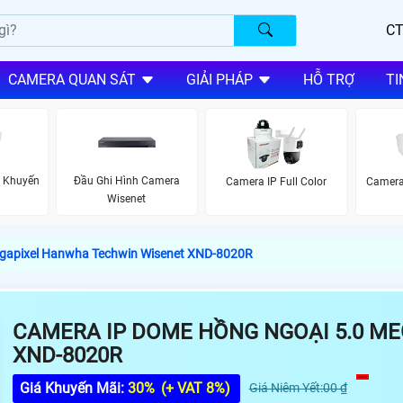
CT
CAMERA QUAN SÁT
GIẢI PHÁP
HỖ TRỢ
TI
 Khuyến
Đầu Ghi Hình Camera
Camera IP Full Color
Camera
Wisenet
gapixel Hanwha Techwin Wisenet XND-8020R
CAMERA IP DOME HỒNG NGOẠI 5.0 M
XND-8020R
Giá Khuyến Mãi:
30%
(+ VAT 8%)
Giá Niêm Yết:00 ₫