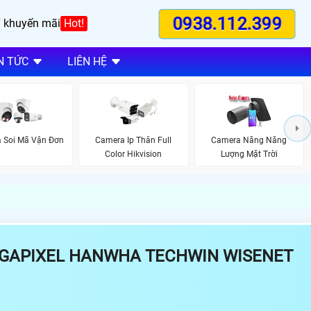
0938.112.399
 khuyến mãi
Hot!
N TỨC
LIÊN HỆ
 Soi Mã Vận Đơn
Camera Ip Thân Full
Camera Năng Năng
Color Hikvision
Lượng Mặt Trời
EGAPIXEL HANWHA TECHWIN WISENET