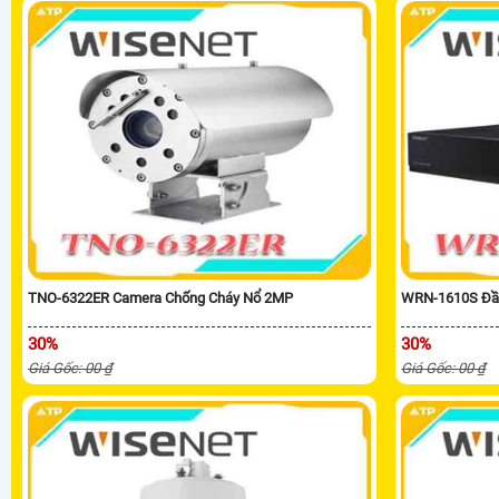
TNO-6322ER Camera Chống Cháy Nổ 2MP
WRN-1610S Đầu
30%
30%
Giá Gốc: 00 ₫
Giá Gốc: 00 ₫