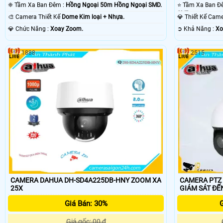
❈ Tầm Xa Ban Đêm :
Hồng Ngoại 50m Hồng Ngoại SMD.
SMD.
🎨 Camera Thiết Kế
Dome Kim loại + Nhựa.
💎 Thiết Kế Ca
️💎 Chức Năng :
Xoay Zoom.
️➲ Khả Năng :
Xo
1888
2515
CAMERA DAHUA DH-SD4A225DB-HNY ZOOM XA
CAMERA PTZ
25X
GIÁM SÁT ĐẾ
Giá Bán: 30%
G
Giá gốc: 00 ₫