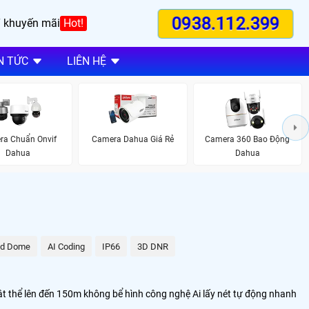
0938.112.399
 khuyến mãi
Hot!
N TỨC
LIÊN HỆ
ra Chuẩn Onvif
Camera Dahua Giá Rẻ
Camera 360 Bao Động
Dahua
Dahua
ed Dome
AI Coding
IP66
3D DNR
t thể lên đến 150m không bể hình công nghệ Ai lấy nét tự động nhanh