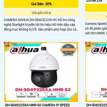
ZOOM 25X
Giá Bán: 30%
Giá gốc: 00 ₫
CAMERA DAHUA DH-SD6CE225I-HC hỗ trợ công
Camera Speed
nghệ Starlight truyền tải tín hiệu HD trên dây cáp
có độ phân giả
đồng trục không bị trễ. Sản phẩm phù hợp cho các
nét HD1080P, 
công trình lớn, cảng hải quan và đường bộ các
rộng. Camera HDCVI PTZ DH-SD49225-HC-LA hỗ
chung cư lớn,. .
trợ công nghệ 
3546
4115
trong điều kiệ
DH-SD49225XA-HNR-S2 CAMERA IP SPEED
DH-SD6CE225