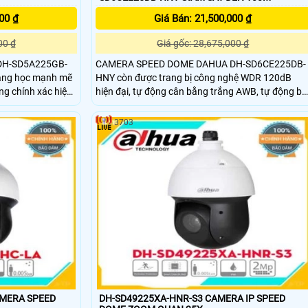
00 ₫
Giá Bán: 21,500,000 ₫
00 ₫
Giá gốc: 28,675,000 ₫
DH-SD5A225GB-
CAMERA SPEED DOME DAHUA DH-SD6CE225DB-
uang học mạnh mẽ
HNY còn được trang bị công nghệ WDR 120dB
g chính xác hiệu
hiện đại, tự động cân bằng trắng AWB, tự động bù
iải pháp tất cả
sáng AGC. . . giúp tăng cường hình ảnh dù môi
eo đường dài cho
trường ánh sáng yếu
3703
AMERA SPEED DOME
hợp lắp đặt ở
 xưởng, công
AMERA SPEED
DH-SD49225XA-HNR-S3 CAMERA IP SPEED