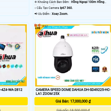
❈ Khoảng Cách Ban Đêm :
Hồng Ngoại 100m Hồng
Ngoại Smart IR.
↕️ Cấu Tạo Camera
Ip67 360.
️📢 Ưu Điểm :
Xoay Zoom.
1842
-4Z4-WA-2812
CAMERA SPEED DOME DAHUA DH-SD49225-HC-
LA1 ZOOM 25X
Giá Bán: 17,000,000 ₫
ệ
Giá gốc: 18,500,000 ₫