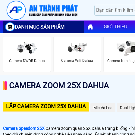
GIỚI THIỆU
DANH MỤC SẢN PHẨM
Camera Wifi Dahua
Camera DWDR Dahua
Camera Kim Loạ
CAMERA ZOOM 25X DAHUA
LẮP CAMERA ZOOM 25X DAHUA
Mic Và Loa
Dual Lig
Camera Speedom 25X
Camera zoom quan 25X Dahua trang bị ống kính t
theo dỏi chuyển động công nghệ siêu nhạy sáng lấy nét nhanh công ng