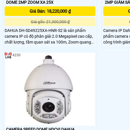
DOME 2MP ZOOM XA 25X
2MP GIÁM
Giá Bán: 18,220,000 ₫
G
Giá gốc: 21,300,000 ₫
DAHUA DH-SD49225XA-HNR-S2 là sản phẩm
Camera IP Dah
camera IP có độ phân giải 2.0 Megapixel cao cấp,
phẩm camera s
chất lượng, tầm quan sát xa 100m, Zoom quang
công trình giá
25X, chống ngược sáng. hỗ trợ công nghệ
giải 2MP, chứ
Starlight cho phép camera ghi hình trong điều kiện
nhìn xa 200m. Sản phẩm được tích hợp nhiều chức
4230
thiếu ánh sáng. Hay ban đêm nhưng vẫn có thể
năng thông mi
nhìn được rõ màu và đối tượng chuyển động ngay
theo đối tượng
trong bóng tối
CAMERA SPEED DOME HDCVI DAHUA