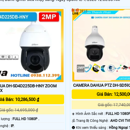
2815
CAMERA DAHUA PTZ DH-SD59
UA DH-SD4D225DB-HNY ZOOM
5X
Giá Bán: 12,500,0
iá Bán: 10,286,500 ₫
Giá gốc: 17,740,0
Giá gốc: 14,695,000 ₫
☀️ Hình Ảnh Sắc nét :
FULL HD 1080P
t lượng :
FULL HD 1080P .
🕉️ Trang Bị Công Nghệ :
AHD CVI TVI
🤖️ Sử dụng công nghệ :
IP.
🌚 Khi xem thiếu sáng :
Hồng Ngoại 