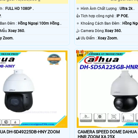
nh :
FULL HD 1080P .
🔅 Hình Ành Chất Lượng :
Ultra 2k .
.
👍 Tích hợp công nghệ :
IP POE.
🔦 Khoảng Cách Ban Đêm :
Hồng Ngoại 100m Hồng
🔅 Khoảng Cách Ban Đêm :
Hồng Ngo
o Mẫu
Xoay 360.
🤹 Camera Dòng
Xoay 360.
y Zoom.
️🛃 Ưu Điểm :
Xoay Zoom.
2370
 DH-SD49225DB-HNY ZOOM
CAMERA SPEED DOME DAHUA 
HNR ZOOM XA 25X