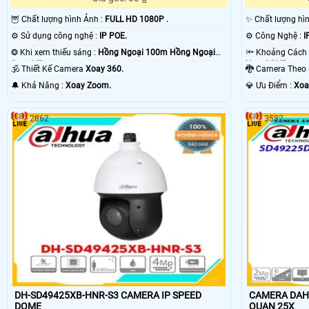
🦉 Chất lượng hình Ảnh :
FULL HD 1080P .
✨ Chất lượng hì
⚙ Sử dụng công nghệ :
IP POE.
⚙ Công Nghệ :
IP
❂ Khi xem thiếu sáng :
Hồng Ngoại 100m Hồng Ngoại
Smart IR.
Ngoại SMD.
🕉️ Thiết Kế Camera
Xoay 360.
🐉️ Camera The
️🔔 Khả Năng :
Xoay Zoom.
️💎 Ưu Điểm :
Xoa
2862
3582
DH-SD49425XB-HNR-S3 CAMERA IP SPEED
CAMERA DAHUA
DOME
QUAN 25X