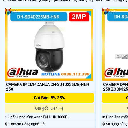
875
768
CAMERA IP 2MP DAHUA DH-SD4D225MB-HNR
CAMERA DAH
25X
25X ZOOM 2
Giá Bán: 5%-35%
G
Giá gốc: Liên Hệ
✨ Chất lượng hình Ảnh :
FULL HD 1080P .
👁 Hình ảnh chấ
🤖️ Camera Công nghệ :
IP.