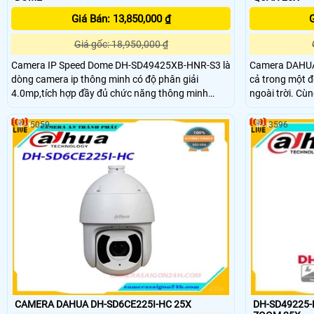
Giá Bán: 13,850,000 ₫
G
Giá gốc: 18,950,000 ₫
Camera IP Speed Dome DH-SD49425XB-HNR-S3 là
Camera DAHUA 
dòng camera ip thông minh có độ phân giải
cả trong một đ
4.0mp,tích hợp đầy đủ chức năng thông minh
ngoài trời. Cùng với công nghệ chiếu sáng hồng
Công nghệ Startlight với độ nhạy sáng cực thấp
ngoại và Starl
0.005Lux/F1. 6 (ảnh màu), và 0Lux/F1
trường tối, thiếu ánh sáng
5059
3596
Light cung cấp
sắc sống động 
0,005 lux
CAMERA DAHUA DH-SD6CE225I-HC 25X
DH-SD49225-