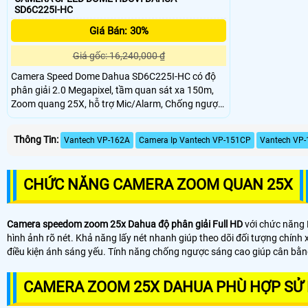
SD6C225I-HC
Giá Bán: 30%
Giá gốc: 16,240,000 ₫
Camera Speed Dome Dahua SD6C225I-HC có độ
phân giải 2.0 Megapixel, tầm quan sát xa 150m,
Zoom quang 25X, hỗ trợ Mic/Alarm, Chống ngược
sáng, công nghệ Starlight cho phép camera ghi
hình trong điều kiện thiếu ánh sáng hay ban đêm
Thông Tin:
Vantech VP-162A
Camera Ip Vantech VP-151CP
Vantech VP-
nhưng vẫn có thể nhìn được rõ màu và đối tượng
chuyển động ngay trong bóng tối
CHỨC NĂNG CAMERA ZOOM QUAN 25X
Camera speedom zoom 25x Dahua độ phân giải Full HD
với chức năng P
hình ảnh rõ nét. Khả năng lấy nét nhanh giúp theo dõi đối tượng chín
điều kiện ánh sáng yếu. Tính năng chống ngược sáng cao giúp cân bằng
CAMERA ZOOM 25X DAHUA PHÙ HỢP SỬ 