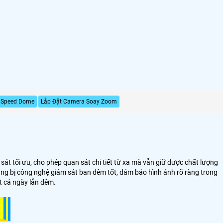
 Speed Dome
Lắp Đặt Camera Soay Zoom
át tối ưu, cho phép quan sát chi tiết từ xa mà vẫn giữ được chất lượng
ang bị công nghệ giám sát ban đêm tốt, đảm bảo hình ảnh rõ ràng trong
t cả ngày lẫn đêm.