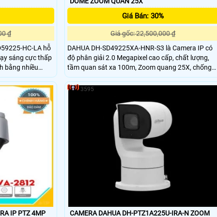
DOME ZOOM QUAN 25X
Giá Bán: 30%
00 ₫
Giá gốc: 22,500,000 ₫
D59225-HC-LA hỗ
DAHUA DH-SD49225XA-HNR-S3 là Camera IP có
nhạy sáng cực thấp
độ phân giải 2.0 Megapixel cao cấp, chất lượng,
tầm quan sát xa 100m, Zoom quang 25X, chống
DSS/PSS) và DMSS
ngược sáng hỗ trợ công nghệ Starlight cho phép
camera ghi hình trong điều kiện thiếu ánh sáng.
3595
Hay ban đêm nhưng vẫn có thể nhìn được rõ màu
và đối tượng chuyển động ngay trong bóng tối
RA IP PTZ 4MP
CAMERA DAHUA DH-PTZ1A225U-IRA-N ZOOM