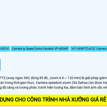
105CVI
Camera Ip Speed Dome Vantech VP-4004IP
VP-1409PTZ-A|T|C Camera
TZ (xoay ngan 360, đứng 85 độ , zoom 4.8 ~ 120 mm) là giải pháp giám s
h xác trong thời gian thực. Camera speedom zoom 25x Dahua còn được tr
 độ sáng và tương phản, tránh hiện tượng lóa, đảm bảo hình ảnh sắc né
DỤNG CHO CÔNG TRÌNH NHÀ XƯỞNG GIÁ RẺ