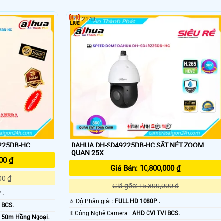
2143
225DB-HC
DAHUA DH-SD49225DB-HC SẮT NÉT ZOOM
QUAN 25X
00 ₫
Giá Bán: 10,800,000 ₫
00 ₫
Giá gốc: 15,300,000 ₫
 .
🔅 Độ Phân giải :
FULL HD 1080P .
 BCS.
✳️ Công Nghệ Camera :
AHD CVI TVI BCS.
150m Hồng Ngoại