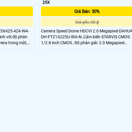
25X
Giá Bán: 30%
Giá gốc: 00 ₫
T5X425-4Z4-WA-
Camera Speed Dome HDCVI 2.0 Megapixel DAHU
inh với độ phân
DH-PTZ1A225U-IRA-N ,Cảm biến STARVIS CMOS:
mera trong một,
1/2.8 inch CMOS , Độ phân giải: 2.0 Megapixel
y sáng cực thấp
,Zoom quang học: 25x.
Lux/F1