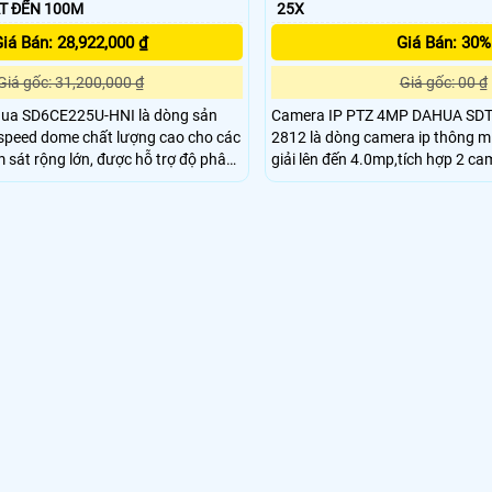
 SÁT ĐẾN 100M
25X
iá Bán: 28,922,000 ₫
Giá Bán: 30%
Giá gốc: 31,200,000 ₫
Giá gốc: 00 ₫
ua SD6CE225U-HNI là dòng sản
Camera IP PTZ 4MP DAHUA SD
peed dome chất lượng cao cho các
2812 là dòng camera ip thông m
m sát rộng lớn, được hỗ trợ độ phân
giải lên đến 4.0mp,tích hợp 2 ca
c năng zoom quang 25X cho tầm
Công nghệ Startlight với độ nhạ
0.001Lux/F1. 6 (ảnh màu), và 0
nh như Auto tracking (tự động quay
) nhận diện khuôn mặt