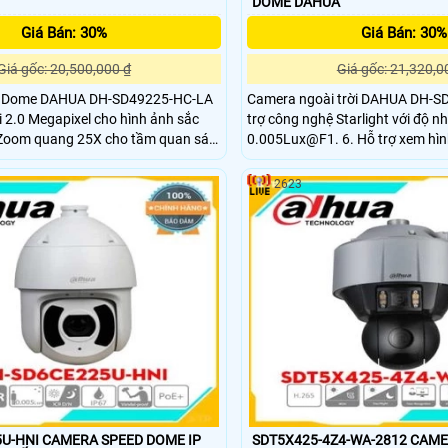
DOME DAHUA
Giá Bán: 30%
Giá Bán: 30%
Giá gốc: 20,500,000 ₫
Giá gốc: 21,320,0
 Dome DAHUA DH-SD49225-HC-LA
Camera ngoài trời DAHUA DH-S
i 2.0 Megapixel cho hình ảnh sắc
trợ công nghệ Starlight với độ 
Zoom quang 25X cho tầm quan sát
0.005Lux@F1. 6. Hỗ trợ xem hình bằng nhiều
công cụ: Web, phần mềm CMS (
Starlight cho phép camera ghi hình
2623
n thiếu ánh sáng
U-HNI CAMERA SPEED DOME IP
SDT5X425-4Z4-WA-2812 CAME