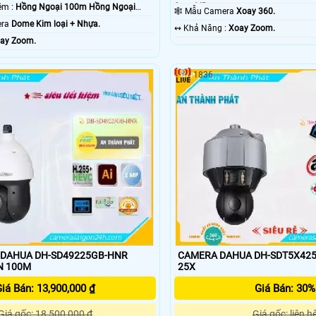
Smart IR.
⭐ Tầm Xa Ban Đêm :
Hồng Ngoại 100m Hồng Ngoại
🕸️ Mẫu Camera
Xoay 360.
mera
Dome Kim loại + Nhựa.
️↭ Khả Năng :
Xoay Zoom.
ay Zoom.
1836
 DAHUA DH-SD49225GB-HNR
CAMERA DAHUA DH-SDT5X425
N 100M
25X
iá Bán: 13,900,000 ₫
Giá Bán: 30%
Giá gốc: 18,500,000 ₫
Giá gốc: liên h