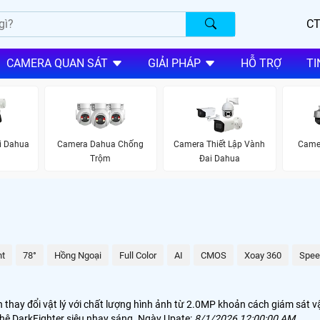
CT
CAMERA QUAN SÁT
GIẢI PHÁP
HỖ TRỢ
TI
i Dahua
Camera Dahua Chống
Camera Thiết Lập Vành
Came
Trộm
Đai Dahua
ht
78°
Hồng Ngoại
Full Color
AI
CMOS
Xoay 360
Spe
hay đổi vật lý với chất lượng hình ảnh từ 2.0MP khoản cách giám sát vậ
hệ DarkFighter siêu nhạy sáng. Ngày Upate:
8/1/2026 12:00:00 AM