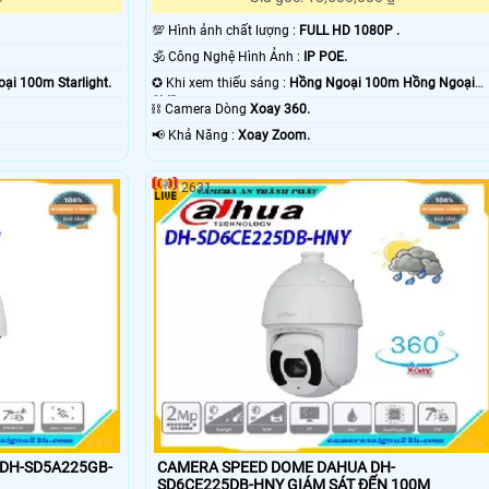
💯 Hình ảnh chất lượng :
FULL HD 1080P .
🕉️ Công Nghệ Hình Ảnh :
IP POE.
ại 100m Starlight.
✪ Khi xem thiếu sáng :
Hồng Ngoại 100m Hồng Ngoại
SMD.
⛓ Camera Dòng
Xoay 360.
️📢 Khả Năng :
Xoay Zoom.
2631
DH-SD5A225GB-
CAMERA SPEED DOME DAHUA DH-
SD6CE225DB-HNY GIÁM SÁT ĐẾN 100M