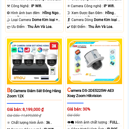
+ .
.
⚒ Công Nghệ :
IP Wifi.
✳️ Camera Công nghệ :
IP Wifi.
❂ Hình ảnh ban đêm :
Hồng Ngoại
🌛 Xem Được Ban Đêm :
Hồng
20m Hồng Ngoại Smart IR.
Ngoại 20m Hồng Ngoại Smart IR.
🤹 Loại Camera
Dome Kim loại +
🗜️ Camera Dòng
Dome Kim loại +
Nhựa.
Nhựa.
️ლ Ưu Điểm :
Thu Âm Và Loa.
️✔️ Đặt Điểm :
Thu Âm Và Loa.
C
B
Amera DS-2DE5225W-AE3
Ộ Camera Giám Sát Đóng Hàng
Xoay Zoom Hikvision
Zoom 12X
Giá bán: 30%
Giá bán: 8,199,000 ₫
Giá Gốc:
Giá Gốc: 11,699,000 ₫
👁️‍🗨 Hình ảnh chất lượng :
FULL
🔆 Chất lượng hình Ảnh :
3k .
HD 1080P .