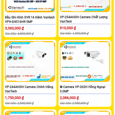
VP-254AHDH Camera Chất Lượng
Đầu Ghi Hình XVR 16 Kênh Vantech
VanTech
VPH-D4516HR 5MP
910,000 ₫
3,360,000 ₫
Giá Gốc: 1,300,000 ₫
Giá Gốc: 4,800,000 ₫
VP-244AHDH Camera Chính Hãng
❂ Camera VP-202H Hồng Ngoại
VanTech
3.0MP
1,750,000 ₫
2,086,000 ₫
Giá Gốc: 2,500,000 ₫
Giá Gốc: 2,980,000 ₫