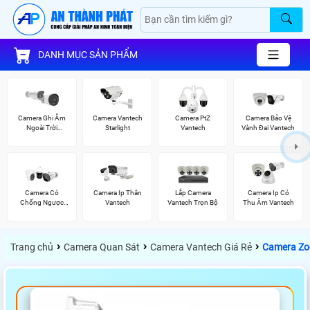
DANH MỤC SẢN PHẨM
Camera Ghi Âm
Camera Vantech
Camera PtZ
Camera Bảo Vệ
Ngoài Trời
Starlight
Vantech
Vành Đai Vantech
Vantech
Camera Có
Camera Ip Thân
Lắp Camera
Camera Ip Có
Chống Ngược
Vantech
Vantech Trọn Bộ
Thu Âm Vantech
Sáng Vantech
›
›
›
Trang chủ
Camera Quan Sát
Camera Vantech Giá Rẻ
Camera Zo