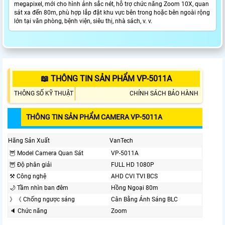
megapixel, mới cho hình ảnh sắc nét, hỗ trợ chức năng Zoom 10X, quan
sát xa đến 80m, phù hợp lắp đặt khu vực bên trong hoặc bên ngoài rộng
lớn tại văn phòng, bệnh viện, siêu thị, nhà sách, v. v.
📖 THÔNG TIN SẢN PHẨM VP-5011A
THÔNG SỐ KỸ THUẬT
CHÍNH SÁCH BẢO HÀNH
THÔNG TIN SẢN PHẨM CAMERA VP-5011A
Hãng Sản Xuất
VanTech
🦉 Model Camera Quan Sát
VP-5011A
🦉 Độ phân giải
FULL HD 1080P
⚒ Công nghệ
AHD CVI TVI BCS
🌙 Tầm nhìn ban đêm
Hồng Ngoại 80m
》《 Chống ngược sáng
Cân Bằng Ánh Sáng BLC
🔈 Chức năng
Zoom