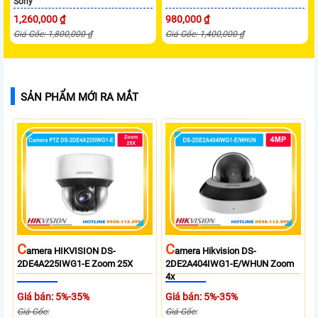
Sony
1,260,000 ₫
980,000 ₫
Giá Gốc: 1,800,000 ₫
Giá Gốc: 1,400,000 ₫
SẢN PHẨM MỚI RA MẮT
C
C
Amera HIKVISION DS-
Amera Hikvision DS-
2DE4A225IWG1-E Zoom 25X
2DE2A404IWG1-E/WHUN Zoom
4x
Giá bán: 5%-35%
Giá bán: 5%-35%
Giá Gốc:
Giá Gốc: