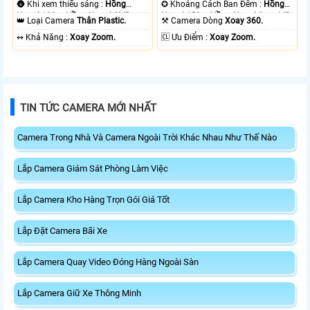
🌚 Khi xem thiếu sáng :
Hồng
✪ Khoảng Cách Ban Đêm :
Hồng
Ngoại 100m Hồng Ngoại SMD.
Ngoại 150m Hồng Ngoại Smart IR.
👑 Loại Camera
Thân Plastic.
⚒ Camera Dòng
Xoay 360.
️↭ Khả Năng :
Xoay Zoom.
️🆑 Ưu Điểm :
Xoay Zoom.
TIN TỨC CAMERA MỚI NHẤT
Camera Trong Nhà Và Camera Ngoài Trời Khác Nhau Như Thế Nào
Lắp Camera Giám Sát Phòng Làm Việc
Lắp Camera Kho Hàng Trọn Gói Giá Tốt
Lắp Đặt Camera Bãi Xe
Lắp Camera Quay Video Đóng Hàng Ngoài Sàn
Lắp Camera Giữ Xe Thông Minh