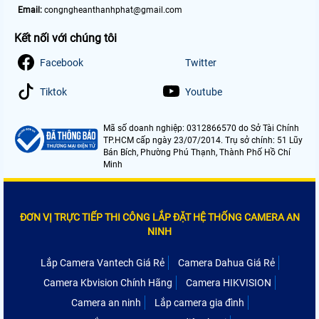
Email:
congngheanthanhphat@gmail.com
Kết nối với chúng tôi
Facebook
Twitter
Tiktok
Youtube
Mã số doanh nghiệp: 0312866570 do Sở Tài Chính
TP.HCM cấp ngày 23/07/2014. Trụ sở chính: 51 Lũy
Bán Bích, Phường Phú Thạnh, Thành Phố Hồ Chí
Minh
ĐƠN VỊ TRỰC TIẾP THI CÔNG LẮP ĐẶT HỆ THỐNG CAMERA AN
NINH
Lắp Camera Vantech Giá Rẻ
Camera Dahua Giá Rẻ
Camera Kbvision Chính Hãng
Camera HIKVISION
Camera an ninh
Lắp camera gia đình