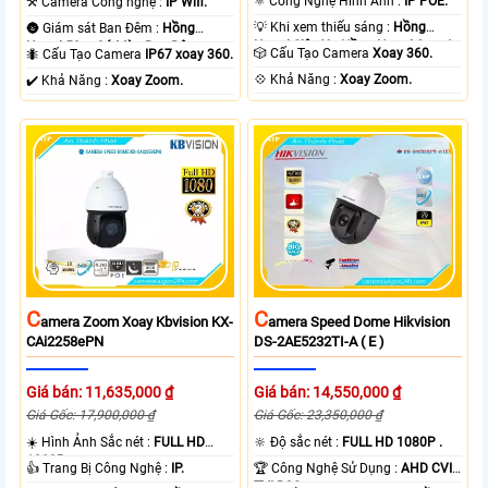
⚛️ Công Nghệ Hình Ảnh :
IP POE.
⚒ Camera Công nghệ :
IP Wifi.
💡 Khi xem thiếu sáng :
Hồng
🌚 Giám sát Ban Đêm :
Hồng
Ngoại Siêu Xa Hồng Ngoại Smart
Ngoại 50m Có Màu Ban Ðêm.
🎲 Cấu Tạo Camera
Xoay 360.
🐜 Cấu Tạo Camera
IP67 xoay 360.
IR.
️💠 Khả Năng :
Xoay Zoom.
️✔️ Khả Năng :
Xoay Zoom.
C
C
Amera Zoom Xoay Kbvision KX-
Amera Speed Dome Hikvision
CAi2258ePN
DS-2AE5232TI-A ( E )
Giá bán: 11,635,000 ₫
Giá bán: 14,550,000 ₫
Giá Gốc: 17,900,000 ₫
Giá Gốc: 23,350,000 ₫
☀️ Hình Ảnh Sắc nét :
FULL HD
🔆 Độ sắc nét :
FULL HD 1080P .
1080P .
👍 Trang Bị Công Nghệ :
IP.
🏆 Công Nghệ Sử Dụng :
AHD CVI
TVI BCS.