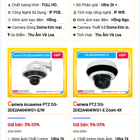
☀️ Chất lượng hình :
FULL HD
️⚡ Độ Phân giải :
Ultra 2k + .
1080P .
⚙ Công Nghệ Sử Dụng :
IP POE.
🕉️ Tích hợp công nghệ :
IP Wifi.
💡 Hình ảnh ban đêm :
Hồng
❂ Hình ảnh ban đêm :
Hồng Ngoại
Ngoại 50m Hồng Ngoại Smart IR.
20m Hồng Ngoại Smart IR.
👑 Camera Dòng
Dome Kim loại +
👑 Camera Thiết Kế
Dome Kim loại
Nhựa.
+ Nhựa.
️🎙 Ưu Điểm :
Thu Âm Và Loa.
️✤ Tích Hợp :
Thu Âm Và Loa.
C
C
Amera Acusense PTZ DS-
Amera PTZ DS-
2DE2A404IWG1-E/W
2DE2A404IWG1-E Zoom 4X
Giá bán: 5%-35%
Giá bán: 5%-35%
Giá Gốc:
Giá Gốc:
✨ Hình Ành Chất Lượng :
Ultra 2k
🔆 Chất lượng hình Ảnh :
Ultra 2k +