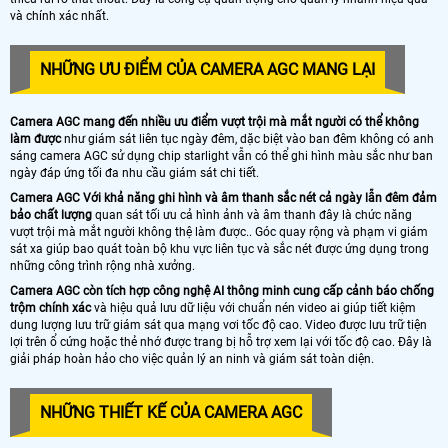
và chính xác nhất.
NHỮNG ƯU ĐIỂM CỦA CAMERA AGC MANG LẠI
Camera AGC mang đến nhiều ưu điểm vượt trội mà mắt người có thể không
làm được
như giám sát liên tục ngày đêm, dặc biệt vào ban đêm không có anh
sáng camera AGC sử dụng chip starlight vẫn có thể ghi hình màu sắc như ban
ngày đáp ứng tối đa nhu cầu giám sát chi tiết.
Camera AGC Với khả năng ghi hình và âm thanh sắc nét cả ngày lẫn đêm đảm
bảo chất lượng
quan sát tối ưu cả hình ảnh và âm thanh đây là chức năng
vượt trội mà mắt người không thệ làm được.. Góc quay rộng và phạm vi giám
sát xa giúp bao quát toàn bộ khu vực liên tục và sắc nét được ứng dụng trong
những công trình rộng nhà xưởng.
Camera AGC còn tích hợp công nghệ AI thông minh cung cấp cảnh báo chống
trộm chính xác
và hiệu quả lưu dữ liệu với chuẩn nén video ai giúp tiết kiệm
dung lượng lưu trữ giám sát qua mạng vơi tốc độ cao. Video được lưu trữ tiện
lợi trên ổ cứng hoặc thẻ nhớ được trang bị hỗ trợ xem lại với tốc độ cao. Đây là
giải pháp hoàn hảo cho việc quản lý an ninh và giám sát toàn diện.
NHỮNG THIẾT KẾ CỦA CAMERA AGC