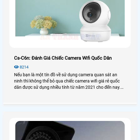
Cs-C6n: Đánh Giá Chiếc Camera Wifi Quốc Dân
8214
Nếu bạn là một tín đồ về sử dụng camera quan sát an
ninh thì không thể bỏ qua chiếc camera wifi giá rẻ quốc
dân được sử dụng nhiều tính từ năm 2021 cho đến nay.
Vậy camera Ezviz CS-C6N có thật sự tốt và hiệu quả như
lời đồn? Để biết thêm chi tiết mời bạn xem qua bài viết
đánh giá camera CS-C6N dưới đây nhé!