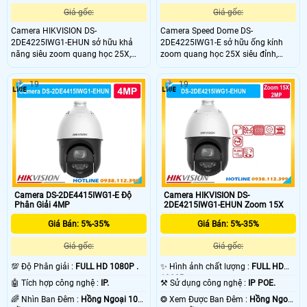
Giá gốc:
Giá gốc:
Camera HIKVISION DS-
Camera Speed Dome DS-
2DE4225IWG1-EHUN sở hữu khả
2DE4225IWG1-E sở hữu ống kính
năng siêu zoom quang học 25X,
zoom quang học 25X siêu đỉnh,
cho phép quan sát rõ nét từng chi
giúp bạn phóng to mọi chi tiết ở
tiết nhỏ ở khoảng cách cực xa. Thiết
khoảng cách xa một cách rõ nét.
19
19
bị giám sát đỉnh cao này mang lại
Thiết bị giám sát phân khúc cao cấp
giải pháp quản lý không gian diện
này mang lại khả năng quan sát
rộng hoàn hảo cho các khu công
không góc chết, bảo vệ toàn diện
nghiệp, bãi xe hay dự án giao thông.
cho các công trình lớn, bãi xe hay
nhà xưởng của bạn.
Camera DS-2DE4415IWG1-E Độ
Camera HIKVISION DS-
Phân Giải 4MP
2DE4215IWG1-EHUN Zoom 15X
Giá Bán: 5%-35%
Giá Bán: 5%-35%
Giá gốc:
Giá gốc:
💯 Độ Phân giải :
FULL HD 1080P .
✨ Hình ảnh chất lượng :
FULL HD
1080P .
🤖️ Tích hợp công nghệ :
IP.
⚒ Sử dụng công nghệ :
IP POE.
🌈 Nhìn Ban Đêm :
Hồng Ngoại 10m
❂ Xem Được Ban Đêm :
Hồng Ngoại