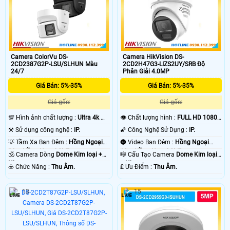
Camera ColorVu DS-
Camera HikVision DS-
2CD2387G2P-LSU/SLHUN Màu
2CD2H47G3-LIZS2UY/SRB Độ
24/7
Phân Giải 4.0MP
Giá Bán: 5%-35%
Giá Bán: 5%-35%
Giá gốc:
Giá gốc:
💯 Hình ảnh chất lượng :
Ultra 4k 👍🏾
👁 Chất lượng hình :
FULL HD 1080P
.
.
⚒ Sử dụng công nghệ :
IP.
🌠 Công Nghệ Sử Dụng :
IP.
💡 Tầm Xa Ban Đêm :
Hồng Ngoại
🌚 Video Ban Đêm :
Hồng Ngoại
30m Hồng Ngoại SMD.
10m Hồng Ngoại SMD.
🕉️ Camera Dòng
Dome Kim loại +
🎼️ Cấu Tạo Camera
Dome Kim loại
Nhựa.
+ Nhựa.
️☣️ Chức Năng :
Thu Âm.
️₤ Ưu Điểm :
Thu Âm.
13
15