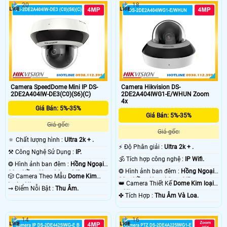
20
18
Camera SpeedDome Mini IP DS-
Camera Hikvision DS-
2DE2A404IW-DE3(C0)(S6)(C)
2DE2A404IWG1-E/WHUN Zoom
4x
Giá Bán: 5%-35%
Giá Bán: 5%-35%
Giá gốc:
Giá gốc:
🔅 Chất lượng hình :
Ultra 2k + .
️⚡ Độ Phân giải :
Ultra 2k + .
⚒ Công Nghệ Sử Dụng :
IP.
🕉️ Tích hợp công nghệ :
IP Wifi.
❂ Hình ảnh ban đêm :
Hồng Ngoại
❂ Hình ảnh ban đêm :
Hồng Ngoại
20m Hồng Ngoại Smart IR.
🎲 Camera Theo Mẫu
Dome Kim
20m Hồng Ngoại Smart IR.
👑 Camera Thiết Kế
Dome Kim loại
loại + Nhựa.
️⇝ Điểm Nỗi Bật :
Thu Âm.
+ Nhựa.
️✤ Tích Hợp :
Thu Âm Và Loa.
14
16