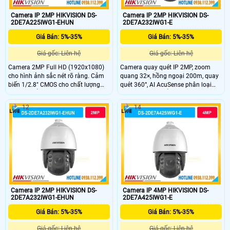
Camera IP 2MP HIKVISION DS-
Camera IP 2MP HIKVISION DS-
2DE7A225IWG1-EHUN
2DE7A232IWG1-E
Giá Bán: 5%-35%
Giá Bán: 5%-35%
Giá gốc: Liên hệ
Giá gốc: Liên hệ
Camera 2MP Full HD (1920x1080)
Camera quay quét IP 2MP, zoom
cho hình ảnh sắc nét rõ ràng. Cảm
quang 32×, hồng ngoại 200m, quay
biến 1/2.8" CMOS cho chất lượng
quét 360°, AI AcuSense phân loại
hình ảnh ổn định. Hồng ngoại tầm
người và xe, chuẩn bảo vệ IP67,
xa 200m hỗ trợ giám sát ban đêm
IK10.
12
14
liên tục. PTZ xoay 360° không điểm
mù, bao quát toàn khu vực rộng.
Âm thanh 2 chiều với micro kép và
loa tích hợp.
Camera IP 2MP HIKVISION DS-
Camera IP 4MP HIKVISION DS-
2DE7A232IWG1-EHUN
2DE7A425IWG1-E
Giá Bán: 5%-35%
Giá Bán: 5%-35%
Giá gốc: Liên hệ
Giá gốc: Liên hệ