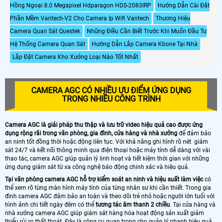
Hồng Ngoại 8.0 Megapixel Hdparagon HDS-2083IRP
Hướng Dẫn Cài Đặt
Phần Mềm Vantech-V2 Cho Camera Ip Wifi Vantech
Thương Hiệu
Camera Quan Sát Questek
Những Điều Cần Biết Trước Khi Muốn Đầu Tư
Hệ Thống Camera Quan Sát
Hướng Dẫn Lắp Camera Kbone Tại Nhà
Lắp Đặt Camera Kho Xưởng Loại Nào Tốt Nhất
CAMERA AGC CÓ NHIỀU ƯU ĐIỂM ỨNG DỤNG
TRONG NHIỀU CÔNG TRÌNH
Camera AGC là giải pháp thu thập và lưu trữ video hiệu quả cao được ứng
dụng rộng rãi trong văn phòng, gia đình, cửa hàng và nhà xưởng
để đảm bảo
an ninh tốt đồng thời hoặc động liên tục. Với khả năng ghi hình rõ nét giám
sát 24/7 và kết nối thông minh qua điện thoại hoặc máy tính dễ dàng với vài
thao tác, camera AGC giúp quản lý linh hoạt và tiết kiệm thời gian với những
ứng dụng giám sát từ xa công nghệ báo động chinh xác và hiệu quả.
Tại văn phòng camera AGC hỗ trợ kiểm soát an ninh và hiệu suất làm việc
có
thể xem rõ từng màn hình máy tính của từng nhân sư khi cần thiết. Trong gia
đình camera AGC đảm bảo an toàn và theo dõi trẻ nhỏ hoặc người lớn tuổi với
hình ảnh chi tiết ngày đêm có thể
tương tác âm thanh 2 chiều
. Tại cửa hàng và
nhà xưởng camera AGC giúp giám sát hàng hóa hoạt động sản xuất giảm
thiểu rủi ro thất thoát. Đây là công cụ quan trọng cho quản lý nhanh hiệu quả