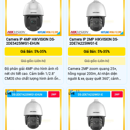
Camera IP 4MP HIKVISION DS-
Camera IP 2MP HIKVISION DS-
2DE5425IWG1-EHUN
2DE7A225IWG1-E
Giá Bán: 5%-35%
Giá Bán: 5%-35%
Giá gốc: Liên hệ
Giá gốc: Liên hệ
Độ phân giải 4MP cho hình ảnh rõ
Camera 2MP zoom quang 25×,
nét chi tiết cao. Cảm biến 1/2.8"
hồng ngoại 200m, AI nhận diện
CMOS cho chất lượng hình ảnh ổn
người & xe, quay quét 360°, cảnh
định. Zoom quang 25X giúp quan
báo đèn và âm thanh, bền bỉ IP67.
sát xa vẫn giữ độ sắc nét. Hồng
19
11
ngoại 150m hỗ trợ quan sát ban
đêm hiệu quả. Hỗ trợ quay quét
360° bao quát toàn khu vực giám
sát.