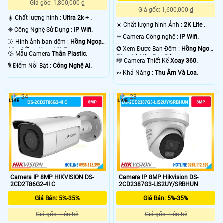
Giá gốc: 1,800,000 ₫
Giá gốc: 1,600,000 ₫
☀️ Chất lượng hình :
Ultra 2k + .
☀️ Chất lượng hình Ảnh :
2K Lite .
✳️ Công Nghệ Sử Dụng :
IP Wifi.
✳️ Camera Công nghệ :
IP Wifi.
🌛 Hình ảnh ban đêm :
Hồng Ngoại
✪ Xem Được Ban Đêm :
Hồng Ngoại
30m Hồng Ngoại SMD.
💦 Mẫu Camera
Thân Plastic.
50m Có Màu Ban Ðêm.
🎼️ Camera Thiết Kế
Xoay 360.
️🎙 Điểm Nỗi Bật :
Công Nghệ AI.
️↭ Khả Năng :
Thu Âm Và Loa.
24
23
Camera IP 8MP HIKVISION DS-
Camera IP 8MP Hikvision DS-
2CD2T86G2-4I C
2CD2387G3-LIS2UY/SRBHUN
Giá Bán: 5%-35%
Giá Bán: 5%-35%
Giá gốc: Liên hệ
Giá gốc: Liên hệ