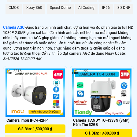
CMOS
Xoay 360
Speed Dome
AI Coding
IP66
3D DNR
Camera AGC
Được trang bị hình ảnh chất lượng hơn với độ phân giải từ full HD
1080P 2.0MP giám sát ban đêm hình ảnh sắc nét hơn mà mắt người không
nhìn thấy. camera AGC giúp giám sát những trường hợp mà mắt người không
thể giám sát được và hoặc động liên tục với lưu dữ liệu công nghệ tiết kiệm
dung lượng hơn tiên nghi hơn. chức năng đàm thoại 2 chiều giúp dễ dàng
tương tác từ điện thoại đến vị trí lắp đặt camera AGC dễ dàng Ngày Upate:
8/4/2026 12:00:00 AM
2216
1199
Camera TIANDY TC-H333N (3MP)
Camera Imou IPC-F42FP
Kèm Thẻ 32GB
Giá Bán: 1,500,000 ₫
Giá Bán: 1,400,000 ₫