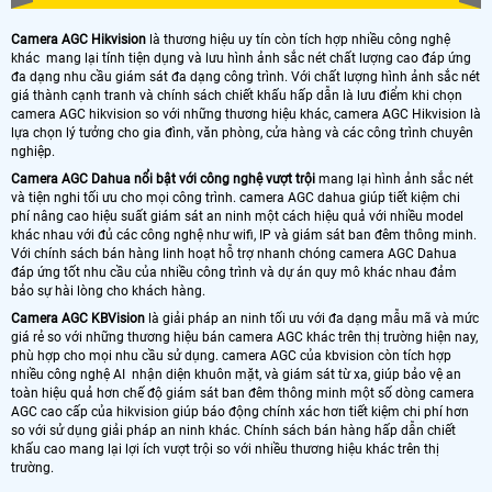
Camera AGC Hikvision
là thương hiệu uy tín còn tích hợp nhiều công nghệ
khác mang lại tính tiện dụng và lưu hình ảnh sắc nét chất lượng cao đáp ứng
đa dạng nhu cầu giám sát đa dạng công trình. Với chất lượng hình ảnh sắc nét
giá thành cạnh tranh và chính sách chiết khấu hấp dẫn là lưu điểm khi chọn
camera AGC hikvision so với những thương hiệu khác, camera AGC Hikvision là
lựa chọn lý tưởng cho gia đình, văn phòng, cửa hàng và các công trình chuyên
nghiệp.
Camera AGC Dahua nổi bật với công nghệ vượt trội
mang lại hình ảnh sắc nét
và tiện nghi tối ưu cho mọi công trình. camera AGC dahua giúp tiết kiệm chi
phí nâng cao hiệu suất giám sát an ninh một cách hiệu quả với nhiều model
khác nhau với đủ các công nghệ như wifi, IP và giám sát ban đêm thông minh.
Với chính sách bán hàng linh hoạt hỗ trợ nhanh chóng camera AGC Dahua
đáp ứng tốt nhu cầu của nhiều công trình và dự án quy mô khác nhau đảm
bảo sự hài lòng cho khách hàng.
Camera AGC KBVision
là giải pháp an ninh tối ưu với đa dạng mẫu mã và mức
giá rẻ so với những thương hiệu bán camera AGC khác trên thị trường hiện nay,
phù hợp cho mọi nhu cầu sử dụng. camera AGC của kbvision còn tích hợp
nhiều công nghệ AI nhận diện khuôn mặt, và giám sát từ xa, giúp bảo vệ an
toàn hiệu quả hơn chế độ giám sát ban đêm thông minh một số dòng camera
AGC cao cấp của hikvision giúp báo động chính xác hơn tiết kiệm chi phí hơn
so với sử dụng giải pháp an ninh khác. Chính sách bán hàng hấp dẫn chiết
khấu cao mang lại lợi ích vượt trội so với nhiều thương hiệu khác trên thị
trường.