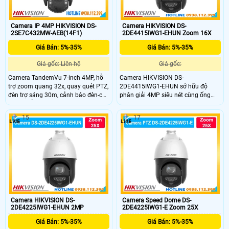
Camera IP 4MP HIKVISION DS-
Camera HIKVISION DS-
2SE7C432MW-AEB(14F1)
2DE4415IWG1-EHUN Zoom 16X
Giá Bán: 5%-35%
Giá Bán: 5%-35%
Giá gốc: Liên hệ
Giá gốc:
Camera TandemVu 7-inch 4MP, hỗ
Camera HIKVISION DS-
trợ zoom quang 32x, quay quét PTZ,
2DE4415IWG1-EHUN sở hữu độ
đèn trợ sáng 30m, cảnh báo đèn-còi,
phân giải 4MP siêu nét cùng ống
đạt chuẩn IP66 & IK10
kính zoom quang học 15X mạnh
mẽ, cho phép bắt trọn mọi chi tiết ở
15
17
khoảng cách rất xa. DS-
2DE4415IWG1-EHUN quay quét
phân khúc cao cấp này mang lại
giải pháp giám sát diện rộng lý
tưởng cho các nhà xưởng, bến bãi
hay khu đô thị lớn.
Camera HIKVISION DS-
Camera Speed Dome DS-
2DE4225IWG1-EHUN 2MP
2DE4225IWG1-E Zoom 25X
Giá Bán: 5%-35%
Giá Bán: 5%-35%