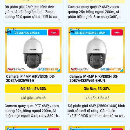
Độ phân giải 2MP cho hình ảnh
Camera quay quét IP 4MP, zoom
giám sát rõ ràng ổn định. Zoom
quang 25×, hồng ngoại 200m, AI
quang 32X quan sát chi tiết từ xa
phân biệt người & xe, quay 360°,
khu vực rộng. Hồng ngoại 200m hỗ
chuẩn IP67 ngoài trời.
trợ quan sát ban đêm hiệu quả cao.
10
18
Cảm biến 1/2.8" CMOS cho chất
lượng hình ảnh ổn định. Xoay 360°
PTZ linh hoạt bao quát toàn khu
vực rộng.
Camera IP 4MP HIKVISION DS-
Camera IP 4MP HIKVISION DS-
2DE7A432IWG1-E
2DE7A432IWG1-EHUN
Giá Bán: 5%-35%
Giá Bán: 5%-35%
Giá gốc: Liên hệ
Giá gốc: Liên hệ
Camera quay quét PTZ 4MP, zoom
Độ phân giải 4MP (2560x1440) hình
quang 32×, hồng ngoại 200m, AI
ảnh sắc nét rõ ràng. Cảm biến
nhận diện người & xe, xoay 360°, hỗ
1/2.5" CMOS cho hình ảnh rõ và chi
trợ Smart Tracking, chuẩn IP67.
tiết tốt. Zoom quang 32X quan sát
xa rõ nét trong mọi điều kiện. Hồng
10
11