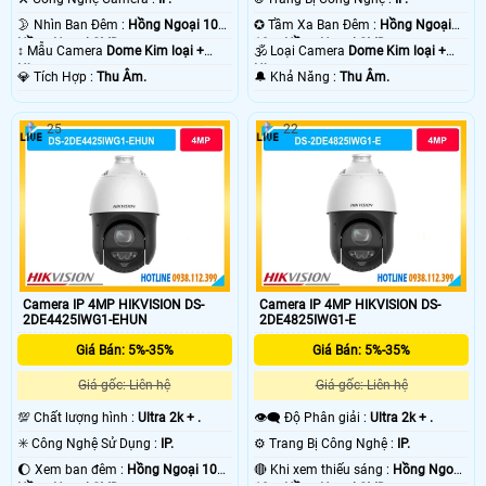
🌛 Nhìn Ban Đêm :
Hồng Ngoại 10m
✪ Tầm Xa Ban Đêm :
Hồng Ngoại
Hồng Ngoại SMD.
10m Hồng Ngoại SMD.
↕️ Mẫu Camera
Dome Kim loại +
🕉️ Loại Camera
Dome Kim loại +
Nhựa.
Nhựa.
️💎 Tích Hợp :
Thu Âm.
️🔔 Khả Năng :
Thu Âm.
25
22
Camera IP 4MP HIKVISION DS-
Camera IP 4MP HIKVISION DS-
2DE4425IWG1-EHUN
2DE4825IWG1-E
Giá Bán: 5%-35%
Giá Bán: 5%-35%
Giá gốc: Liên hệ
Giá gốc: Liên hệ
💯 Chất lượng hình :
Ultra 2k + .
👁️‍🗨 Độ Phân giải :
Ultra 2k + .
✳️ Công Nghệ Sử Dụng :
IP.
⚙ Trang Bị Công Nghệ :
IP.
🌔 Xem ban đêm :
Hồng Ngoại 10m
🔴 Khi xem thiếu sáng :
Hồng Ngoại