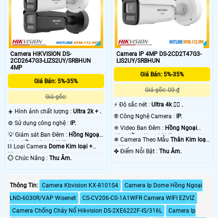
Camera HIKVISION DS-
Camera IP 4MP DS-2CD2T47G3-
2CD2647G3-LIZS2UY/SRBHUN
LIS2UY/SRBHUN
4MP
Giá Bán: 5%-35%
Giá Bán: 5%-35%
Giá gốc: 00 ₫
Giá gốc:
️⚡ Độ sắc nét :
Ultra 4k 👍🏾 .
☀️ Hình ảnh chất lượng :
Ultra 2k + .
®️ Công Nghệ Camera :
IP.
⚙ Sử dụng công nghệ :
IP.
❈ Video Ban Đêm :
Hồng Ngoại
💡 Giám sát Ban Đêm :
Hồng Ngoại
60m Hồng Ngoại SMD.
❄ Camera Theo Mẫu
Thân Kim loại
60m Hồng Ngoại SMD.
⛓ Loại Camera
Dome Kim loại +
+ Nhựa.
️✤ Điểm Nỗi Bật :
Thu Âm.
Nhựa.
️💮 Chức Năng :
Thu Âm.
Thông Tin:
Camera Kbvision KX-8101S4
Camera Ip Dome Hồng Ngoại
LND-6030R/VAP Wisenet
CS-CV206-C0-1A1WFR Camera WIFI EZVIZ
Camera Chống Cháy Nổ Hikvision DS-2XE6222F-IS/316L
Camera Ip