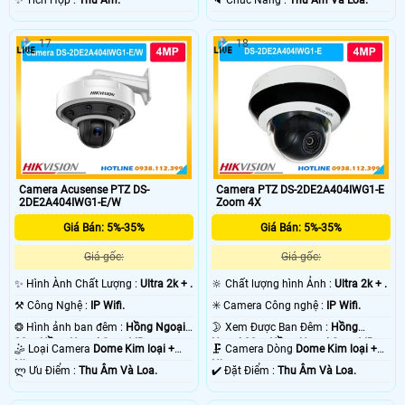
17
18
Camera Acusense PTZ DS-
Camera PTZ DS-2DE2A404IWG1-E
2DE2A404IWG1-E/W
Zoom 4X
Giá Bán: 5%-35%
Giá Bán: 5%-35%
Giá gốc:
Giá gốc:
✨ Hình Ành Chất Lượng :
Ultra 2k + .
🔆 Chất lượng hình Ảnh :
Ultra 2k + .
⚒ Công Nghệ :
IP Wifi.
✳️ Camera Công nghệ :
IP Wifi.
❂ Hình ảnh ban đêm :
Hồng Ngoại
🌛 Xem Được Ban Đêm :
Hồng
20m Hồng Ngoại Smart IR.
Ngoại 20m Hồng Ngoại Smart IR.
🤹 Loại Camera
Dome Kim loại +
🗜️ Camera Dòng
Dome Kim loại +
Nhựa.
Nhựa.
️ლ Ưu Điểm :
Thu Âm Và Loa.
️✔️ Đặt Điểm :
Thu Âm Và Loa.