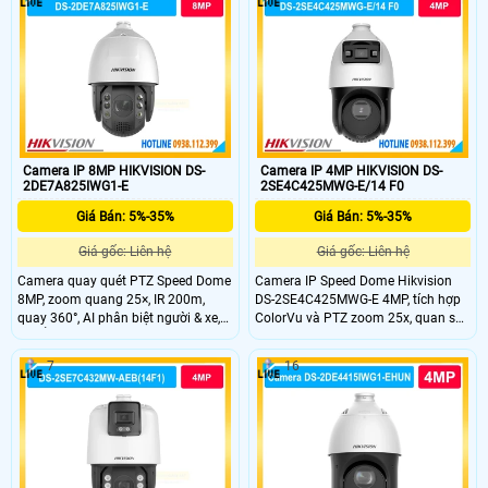
ngoại 200m hỗ trợ giám sát ban
đêm hiệu quả cao.
Camera IP 8MP HIKVISION DS-
Camera IP 4MP HIKVISION DS-
2DE7A825IWG1-E
2SE4C425MWG-E/14 F0
Giá Bán: 5%-35%
Giá Bán: 5%-35%
Giá gốc: Liên hệ
Giá gốc: Liên hệ
Camera quay quét PTZ Speed Dome
Camera IP Speed Dome Hikvision
8MP, zoom quang 25×, IR 200m,
DS-2SE4C425MWG-E 4MP, tích hợp
quay 360°, AI phân biệt người & xe,
ColorVu và PTZ zoom 25x, quan sát
chuẩn IP67 ngoài trời.
màu 24/7, IR 100m.
7
16