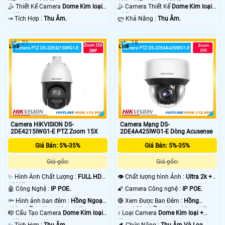
Hồng Ngoại SMD.
100m Hồng Ngoại SMD.
🤹 Thiết Kế Camera
Dome Kim loại
🤹 Camera Thiết Kế
Dome Kim loại
+ Nhựa.
+ Nhựa.
️⇝ Tích Hợp :
Thu Âm.
️ლ Khả Năng :
Thu Âm.
21
18
Camera HIKVISION DS-
Camera Mạng DS-
2DE4215IWG1-E PTZ Zoom 15X
2DE4A425IWG1-E Dòng Acusense
Giá Bán: 5%-35%
Giá Bán: 5%-35%
Giá gốc:
Giá gốc:
✨ Hình Ành Chất Lượng :
FULL HD
👁 Chất lượng hình Ảnh :
Ultra 2k + .
1080P .
🤖️ Công Nghệ :
IP POE.
🌠 Camera Công nghệ :
IP POE.
🔦 Hình ảnh ban đêm :
Hồng Ngoại
🔴 Xem Được Ban Đêm :
Hồng
100m Hồng Ngoại Smart IR.
Ngoại 50m Hồng Ngoại Smart IR.
🎼️ Cấu Tạo Camera
Dome Kim loại
↕️ Loại Camera
Dome Kim loại +
+ Nhựa.
Nhựa.
️✨ Tích Hợp :
Thu Âm.
️🔈 Chức Năng :
Thu Âm Và Loa.