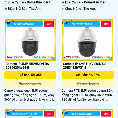
Hồng Ngoại SMD.
10m Hồng Ngoại SMD.
♊ Loại Camera
Dome Kim loại +
❄ Loại Camera
Dome Kim loại +
Nhựa.
Nhựa.
️☣️ Điểm Nỗi Bật :
Thu Âm.
️✨ Chức Năng :
Thu Âm.
26
24
Camera IP 4MP HIKVISION DS-
Camera IP 4MP HIKVISION DS-
2DE5425IWG1-E
2DE5432IWG1-E
Giá Bán: 5%-35%
Giá Bán: 5%-35%
Giá gốc: Liên hệ
Giá gốc: Liên hệ
Camera quay quét 4MP, zoom
Camera PTZ 4MP, zoom quang 32×,
quang 25x, hồng ngoại 150m, xoay
hồng ngoại 150 m, quay 360°, WDR
360°, AI phân biệt người & xe, chuẩn
120 dB, AI AcuSense nhận diện
IP67, phù hợp giám sát ngoài trời
người và xe chính xác.
20
18