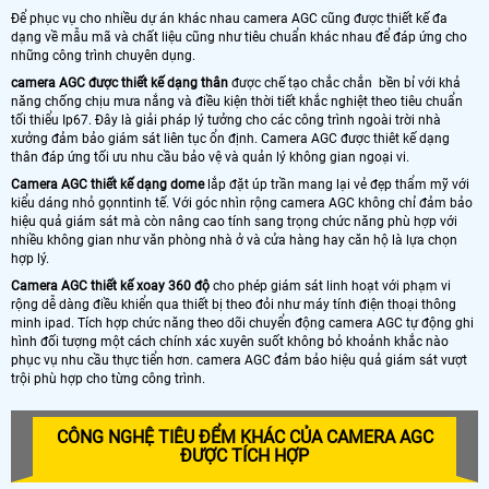
Để phục vụ cho nhiều dự án khác nhau camera AGC cũng được thiết kế đa
dạng về mẫu mã và chất liệu cũng như tiêu chuẩn khác nhau để đáp ứng cho
những công trình chuyên dụng.
camera AGC được thiết kế dạng thân
được chế tạo chắc chắn bền bỉ với khả
năng chống chịu mưa nắng và điều kiện thời tiết khắc nghiệt theo tiêu chuẩn
tối thiểu Ip67. Đây là giải pháp lý tưởng cho các công trình ngoài trời nhà
xưởng đảm bảo giám sát liên tục ổn định. Camera AGC được thiêt kế dạng
thân đáp ứng tối ưu nhu cầu bảo vệ và quản lý không gian ngoại vi.
Camera AGC thiết kế dạng dome
lắp đặt úp trần mang lại vẻ đẹp thẩm mỹ với
kiểu dáng nhỏ gọnntinh tế. Với góc nhìn rộng camera AGC không chỉ đảm bảo
hiệu quả giám sát mà còn nâng cao tính sang trọng chức năng phù hợp với
nhiều không gian như văn phòng nhà ở và cửa hàng hay căn hộ là lựa chọn
hợp lý.
Camera AGC thiết kế xoay 360 độ
cho phép giám sát linh hoạt với phạm vi
rộng dễ dàng điều khiển qua thiết bị theo đỏi như máy tính điện thoại thông
minh ipad. Tích hợp chức năng theo dõi chuyển động camera AGC tự động ghi
hình đối tượng một cách chính xác xuyên suốt không bỏ khoảnh khắc nào
phục vụ nhu cầu thực tiển hơn. camera AGC đảm bảo hiệu quả giám sát vượt
trội phù hợp cho từng công trình.
CÔNG NGHỆ TIÊU ĐỂM KHÁC CỦA CAMERA AGC
ĐƯỢC TÍCH HỢP