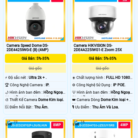
Camera Speed Dome DS-
Camera HIKVISION DS-
2DE4425IWG-E (B) (4MP)
2DE4A225IWG1-E Zoom 25X
Giá Bán: 5%-35%
Giá Bán: 5%-35%
Giá gốc:
Giá gốc:
️⚡ Độ sắc nét :
Ultra 2k + .
☀️ Chất lượng hình :
FULL HD 1080P
.
🏆 Công Nghệ Camera :
IP.
⚙ Công Nghệ Sử Dụng :
IP POE.
🌙 Hình ảnh ban đêm :
Hồng Ngoại
💡 Hình ảnh ban đêm :
Hồng Ngoại
20m Hồng Ngoại Smart IR.
50m Hồng Ngoại Smart IR.
🎨 Thiết Kế Camera
Dome Kim loại.
👑 Camera Dòng
Dome Kim loại +
Nhựa.
️🆑 Điểm Nỗi Bật :
Thu Âm.
️🎙 Ưu Điểm :
Thu Âm Và Loa.
19
16