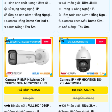
🔆 Hình ảnh chất lượng :
Ultra 4k 👍🏾
💯 Độ Phân giải :
Ultra 4k 👍🏾 .
.
🤖️ Sử dụng công nghệ :
IP.
⚛️ Trang Bị Công Nghệ :
IP.
🌈 Tầm Xa Ban Đêm :
Hồng Ngoại
🌛 Tầm Nhìn Ban Đêm :
Hồng Ngoại
10m Hồng Ngoại SMD.
10m Hồng Ngoại SMD.
↕️ Camera Dòng
Dome Kim loại +
💦 Camera Theo Mẫu
Dome Kim
Nhựa.
loại + Nhựa.
️✤ Chức Năng :
Thu Âm.
️☣️ Khả Năng :
Thu Âm.
24
15
Camera IP 8MP Hikvision DS-
Camera IP 4MP HIKVISION DS-
2CD2687G3-LIZS2UY/SRBHUN
2DE4425IWG1-E
Giá Bán: 5%-35%
Giá Bán: 5%-35%
Giá gốc:
Giá gốc: Liên hệ
👁️‍🗨 Độ sắc nét :
FULL HD 1080P .
👁 Độ Phân giải :
Ultra 2k + .
⚒ Công Nghệ Camera :
IP.
®️ Trang Bị Công Nghệ :
IP.