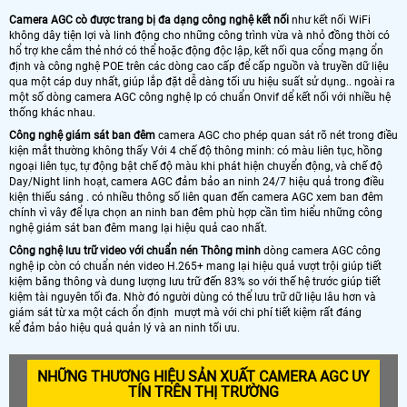
Camera AGC cò được trang bị đa dạng công nghệ kết nối
như kết nối WiFi
không dây tiện lợi và linh động cho những công trình vừa và nhỏ đồng thời có
hổ trợ khe cắm thẻ nhớ có thể hoặc động độc lập, kết nối qua cổng mạng ổn
định và công nghệ POE trên các dòng cao cấp để cấp nguồn và truyền dữ liệu
qua một cáp duy nhất, giúp lắp đặt dễ dàng tối ưu hiệu suất sử dụng.. ngoài ra
một số dòng camera AGC công nghệ Ip có chuẩn Onvif dể kết nối với nhiều hệ
thống khác nhau.
Công nghệ giám sát ban đêm
camera AGC cho phép quan sát rõ nét trong điều
kiện mắt thường không thấy Với 4 chế độ thông minh: có màu liên tục, hồng
ngoại liên tục, tự động bật chế độ màu khi phát hiện chuyển động, và chế độ
Day/Night linh hoạt, camera AGC đảm bảo an ninh 24/7 hiệu quả trong điều
kiện thiếu sáng . có nhiều thông số liên quan đến camera AGC xem ban đêm
chính vì vây để lựa chọn an ninh ban đêm phù hợp cần tìm hiểu những công
nghệ giám sát ban đêm mang lại hiệu quả cao nhất.
Công nghệ lưu trữ video với chuẩn nén Thông minh
dòng camera AGC công
nghệ ip còn có chuẩn nén video H.265+ mang lại hiệu quả vượt trội giúp tiết
kiệm băng thông và dung lượng lưu trữ đến 83% so với thế hệ trước giúp tiết
kiệm tài nguyên tối đa. Nhờ đó người dùng có thể lưu trữ dữ liệu lâu hơn và
giám sát từ xa một cách ổn định mượt mà với chi phí tiết kiệm rất đáng
kể đảm bảo hiệu quả quản lý và an ninh tối ưu.
NHỮNG THƯƠNG HIỆU SẢN XUẤT CAMERA AGC UY
TÍN TRÊN THỊ TRƯỜNG