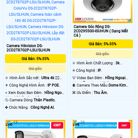
Camera Góc Rộng DS-
2CD2955G0-ISUHUN ( Dạng Mắt
Cá )
Giá Bán: 5%-35%
Camera Hikvision DS-
2CD2T87G2P-LSU/SLHUN
Giá gốc:
Giá Bán: 5%-35%
🔆 Hình Ành Chất Lượng :
3k .
Giá gốc:
✳️ Công Nghệ :
IP.
🔆 Hình Ảnh Sắc nét :
Ultra 4k 👍🏾 .
💡 Video Ban Đêm :
Hồng Ngoại
10m Hồng Ngoại SMD.
⚜️ Công Nghệ Hình Ảnh :
IP POE.
🐜 Camera Theo Mẫu
Dome Kim
loại + Nhựa.
⭐ Xem Được Ban Đêm :
Hồng Ngoại
️⌘ Ưu Điểm :
Thu Âm.
40m Có Màu Ban Ðêm.
💦 Camera Dòng
Thân Plastic.
️✤ Chức Năng :
Công Nghệ AI.
13
23