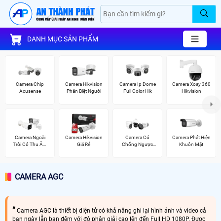
DANH MỤC SẢN PHẨM
Camera Chip
Camera Hikvision
Camera Ip Dome
Camera Xoay 360
Acusense
Phân Biệt Người
Full Color Hik
Hikvision
Camera Ngoài
Camera Hikvision
Camera Có
Camera Phát Hiện
Trời Có Thu Âm
Giá Rẻ
Chống Ngược
Khuôn Mặt
Hik
Sáng Vantech
CAMERA AGC
Camera AGC là thiết bị điện tử có khả năng ghi lại hình ảnh và video cả
ban ngày lẫn ban đêm với độ phân giải cao lên đến Full HD 1080P. Được