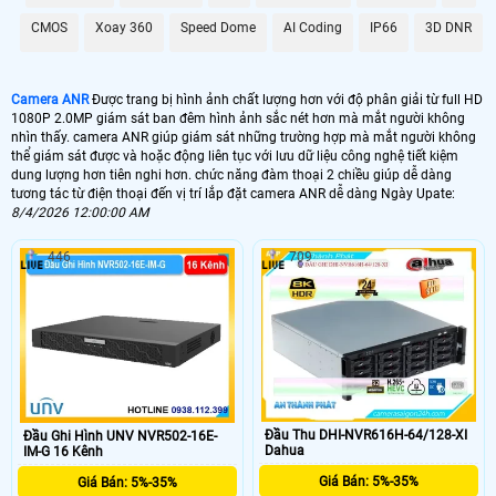
CMOS
Xoay 360
Speed Dome
AI Coding
IP66
3D DNR
Camera ANR
Được trang bị hình ảnh chất lượng hơn với độ phân giải từ full HD
1080P 2.0MP giám sát ban đêm hình ảnh sắc nét hơn mà mắt người không
nhìn thấy. camera ANR giúp giám sát những trường hợp mà mắt người không
thể giám sát được và hoặc động liên tục với lưu dữ liệu công nghệ tiết kiệm
dung lượng hơn tiên nghi hơn. chức năng đàm thoại 2 chiều giúp dễ dàng
tương tác từ điện thoại đến vị trí lắp đặt camera ANR dễ dàng Ngày Upate:
8/4/2026 12:00:00 AM
446
709
Đầu Thu DHI-NVR616H-64/128-XI
Đầu Ghi Hình UNV NVR502-16E-
Dahua
IM-G 16 Kênh
Giá Bán: 5%-35%
Giá Bán: 5%-35%