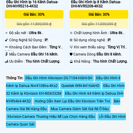
Đầu Ghi Hình Ip 16 Kênh Dahua-
Đầu Ghi Hình Ip 8 Kênh Dahua-
DHI-NVR5216-4KS2
DHI-NVR5208-4KS2
Giá Bán: 30%
Giá Bán: 30%
Giá gốc: 11,800,000 ₫
Giá gốc: 11,000,000 ₫
🔅 Độ sắc nét :
Ultra 8k .
🔆 Chất lượng hình Ảnh :
Ultra 8k .
🌠 Công Nghệ Sử Dụng :
IP.
⚙ Sử dụng công nghệ :
IP.
🔦 Khoảng Cách Ban Đêm :
Từng Vị
💡 Khi xem thiếu sáng :
Từng Vị Trí
Trí Camera .
Camera .
🗜️ Mẫu Camera
Đầu Ghi 16 kênh.
🛡 Camera Dòng
Đầu Ghi 8 kênh.
️🛃 Ưu Điểm :
Thu hình Chất Lượng.
️🔮 Khả Năng :
Thu hình Chất Lượng.
Thông Tin:
Đầu Ghi Hình Hikvision DS-7104-HGHI-SH
Đầu Ghi Hình 8
Kênh Ip Dahua Nvr4108hs-4Ks2
Questek WIN-8416IAHD
Đầu Ghi Hình
32 Kênh Ip Kbvision KH-ND6332M
Đầu Ghi Hình 64 Kênh Ip Dahua DHI-
NVR5464-4KS2
Hướng Dẫn Xem Lại Đầu Ghi Kbvision Trên Tivi
Bán
Camera Giá Rẻ Hàng Đầu
Mua Camera Giám Sát Giá Rẻ Ở Đâu
Kbvision-Camera Thương Hiệu Mĩ Lựa Chọn Hàng Đầu
Lỗi Đầu Ghi Hình
Camera Quan Sát