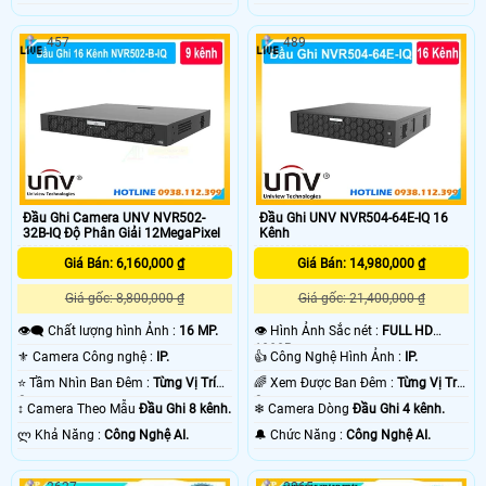
457
489
Đầu Ghi Camera UNV NVR502-
Đầu Ghi UNV NVR504-64E-IQ 16
32B-IQ Độ Phân Giải 12MegaPixel
Kênh
Giá Bán: 6,160,000 ₫
Giá Bán: 14,980,000 ₫
Giá gốc: 8,800,000 ₫
Giá gốc: 21,400,000 ₫
👁️‍🗨 Chất lượng hình Ảnh :
16 MP.
👁 Hình Ảnh Sắc nét :
FULL HD
1080P .
⚜️ Camera Công nghệ :
IP.
👍 Công Nghệ Hình Ảnh :
IP.
⭐ Tầm Nhìn Ban Đêm :
Từng Vị Trí
🌈 Xem Được Ban Đêm :
Từng Vị Trí
Camera .
Camera .
↕️ Camera Theo Mẫu
Đầu Ghi 8 kênh.
❄ Camera Dòng
Đầu Ghi 4 kênh.
️ლ Khả Năng :
Công Nghệ AI.
️🔔 Chức Năng :
Công Nghệ AI.