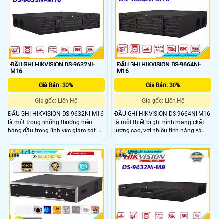
HDMI và 2x VGA hoạt động hoán
đổi cho nhau - HDMI/VGA 1 - màn
hình chính, HDMI/VGA 2 - màn hình
phụ
ĐẦU GHI HIKVISION DS-9632NI-
ĐẦU GHI HIKVISION DS-9664NI-
M16
M16
Giá Bán: 30%
Giá Bán: 30%
Giá gốc: Liên Hệ
Giá gốc: Liên Hệ
ĐẦU GHI HIKVISION DS-9632NI-M16
ĐẦU GHI HIKVISION DS-9664NI-M16
là một trong những thương hiệu
là một thiết bị ghi hình mạng chất
hàng đầu trong lĩnh vực giám sát an
lượng cao, với nhiều tính năng và
ninh. ĐẦU GHI HIKVISION DS-
khả năng quản lý, giám sát và ghi
9632NI-M16 được thiết kế để đáp
lại các luồng video từ các camera
1715
2327
ứng nhu cầu giám sát an ninh trong
mạng, hỗ trợ 16 ổ HDD dung lượng
các môi trường quan trọng như
tối đa mỗi ổ 14TB. ĐẦU GHI
trường học, ngân hàng, bệnh viện,
HIKVISION DS-9664NI-M16 là một
nhà máy, văn phòng, cửa hàng, siêu
lựa chọn tốt cho các hệ thống giám
thị, và nhiều ứng dụng khác.
sát video trong các môi trường công
nghiệp và thương mại