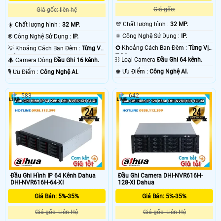
Giá gốc:
Giá gốc: liên hệ
💯 Chất lượng hình :
32 MP.
☀️ Chất lượng hình :
32 MP.
⚛️ Công Nghệ Sử Dụng :
IP.
®️ Công Nghệ Sử Dụng :
IP.
✪ Khoảng Cách Ban Đêm :
Từng Vị
💡 Khoảng Cách Ban Đêm :
Từng Vị
Trí Camera .
Trí Camera .
⛓ Loại Camera
Đầu Ghi 64 kênh.
🐜 Camera Dòng
Đầu Ghi 16 kênh.
️♚ Ưu Điểm :
Công Nghệ AI.
️🎙 Ưu Điểm :
Công Nghệ AI.
583
642
Đầu Ghi Hình IP 64 Kênh Dahua
Đầu Ghi Camera DHI-NVR616H-
DHI-NVR616H-64-XI
128-XI Dahua
Giá Bán: 5%-35%
Giá Bán: 5%-35%
Giá gốc: Liên Hệ
Giá gốc: Liên Hệ