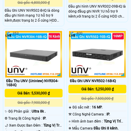
Giá gốc: 6,800,000 ₫
Đầu ghi hình UNV NVR302-09B-IQ là
Đầu Ghi UNV NVR502-B-IQ là dòng
dòng đầug ghi NVR 1U hỗ trợ 9
đầu ghi hình mạng 1U hỗ trợ 9
kênh,với trang bị 2 ổ cứng HDD cho
kênh,được trang bị 2 ổ cứng HDD
khả năng lưu trữ ổn định. Đầu ghi
cho lưu trữ ổn định.Đầu ghi hỗ trợ
được hỗ trợ xuất hình HDMI 4K giúp
xuất hình 4K, ghi hình đến
ghi hình đến 12MegaPixel, công
353
400
16MegaPixel,hỗ trợ chuẩn nén video
nghệ chuẩn nén video Ultra H.265
Ultra H.265 phù hợp hệ thống giám
phù hợp hệ thống giám sát IP
sát IP chuyên nghiệp, mở rộng linh
chuyên nghiệp.
hoạt.
Đầu Thu UNV (Uniview) NVR304-
Đầu Ghi UNV NVR502-16B-IQ
16B-IQ
Giá Bán: 5,250,000 ₫
Giá Bán: 5,530,000 ₫
Giá gốc: 7,500,000 ₫
Giá gốc: 7,900,000 ₫
☀️ Độ sắc nét :
16 MP.
✨ Độ Phân giải :
Ultra 8k .
⚒ Công Nghệ Camera :
IP.
®️ Trang Bị Công Nghệ :
IP.
⭐ Hình ảnh ban đêm :
Từng Vị Trí
🌙 Xem Được Ban Đêm :
Từng Vị Trí
Camera .
❄ Mẫu Camera
Đầu Ghi 8 kênh.
Camera .