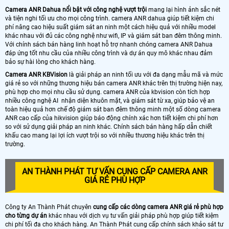
Camera ANR Dahua nổi bật với công nghệ vượt trội
mang lại hình ảnh sắc nét
và tiện nghi tối ưu cho mọi công trình. camera ANR dahua giúp tiết kiệm chi
phí nâng cao hiệu suất giám sát an ninh một cách hiệu quả với nhiều model
khác nhau với đủ các công nghệ như wifi, IP và giám sát ban đêm thông minh.
Với chính sách bán hàng linh hoạt hỗ trợ nhanh chóng camera ANR Dahua
đáp ứng tốt nhu cầu của nhiều công trình và dự án quy mô khác nhau đảm
bảo sự hài lòng cho khách hàng.
Camera ANR KBVision
là giải pháp an ninh tối ưu với đa dạng mẫu mã và mức
giá rẻ so với những thương hiệu bán camera ANR khác trên thị trường hiện nay,
phù hợp cho mọi nhu cầu sử dụng. camera ANR của kbvision còn tích hợp
nhiều công nghệ AI nhận diện khuôn mặt, và giám sát từ xa, giúp bảo vệ an
toàn hiệu quả hơn chế độ giám sát ban đêm thông minh một số dòng camera
ANR cao cấp của hikvision giúp báo động chính xác hơn tiết kiệm chi phí hơn
so với sử dụng giải pháp an ninh khác. Chính sách bán hàng hấp dẫn chiết
khấu cao mang lại lợi ích vượt trội so với nhiều thương hiệu khác trên thị
trường.
AN THÀNH PHÁT TƯ VẤN CUNG CẤP CAMERA ANR
GIÁ RẺ PHÙ HỢP
Công ty An Thành Phát chuyên
cung cấp các dòng camera ANR giá rẻ phù hợp
cho từng dự án
khác nhau với dịch vụ tư vấn giải pháp phù hợp giúp tiết kiệm
chi phí tối đa cho khách hàng. An Thành Phát cung cấp chính sách khảo sát tư