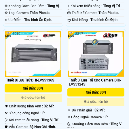
❂ Khoảng Cách Ban Đêm :
Từng Vị
⭐ Khi xem thiếu sáng :
Từng Vị Trí
Trí Camera .
Camera .
💎 Loại Camera
Thân Plastic.
🎲 Thiết Kế Camera
Thân Plastic.
️↭ Ưu Điểm :
Thu hình Ổn Định.
️ლ Khả Năng :
Thu hình Ổn Định.
2010
2217
Thiết Bị Lưu Trữ DHI-EVS5136S
Thiết Bị Lưu Trữ Cho Camera DHI-
EVS5124S
Giá Bán: 30%
Giá Bán: 30%
Giá gốc: liên hệ
Giá gốc: liên hệ
👁 Chất lượng hình Ảnh :
32 MP.
🔅 Độ Phân giải :
32 MP.
⚒ Sử dụng công nghệ :
IP.
✳️ Công Nghệ Camera :
IP.
🌛 Khi xem thiếu sáng :
Từng Vị Trí
🌜 Khoảng Cách Ban Đêm :
Từng Vị
Camera .
🛡 Mẫu Camera
Bộ Nas Ghi Hình.
Trí Camera .