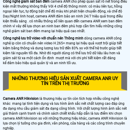
Công nghệ giám sát ban đêm
camera ANR cho phép quan sát rõ nét trong điều
kiện mắt thường không thấy Với 4 chế độ thông minh: có màu liên tục, hồng
ngoại liên tục, tự động bật chế độ màu khi phát hiện chuyển động, và chế độ
Day/Night linh hoạt, camera ANR đảm bảo an ninh 24/7 hiệu quả trong điều
kiện thiếu sáng . có nhiều thông số liên quan đến camera ANR xem ban đêm
chính vì vây để lựa chọn an ninh ban đêm phù hợp cần tìm hiểu những công
nghệ giám sát ban đêm mang lại hiệu quả cao nhất.
Công nghệ lưu trữ video với chuẩn nén Thông minh
dòng camera ANR công
nghệ ip còn có chuẩn nén video H.265+ mang lại hiệu quả vượt trội giúp tiết
kiệm băng thông và dung lượng lưu trữ đến 83% so với thế hệ trước giúp tiết
kiệm tài nguyên tối đa. Nhờ đó người dùng có thể lưu trữ dữ liệu lâu hơn và
giám sát từ xa một cách ổn định mượt mà với chi phí tiết kiệm rất đáng
kể đảm bảo hiệu quả quản lý và an ninh tối ưu.
NHỮNG THƯƠNG HIỆU SẢN XUẤT CAMERA ANR UY
TÍN TRÊN THỊ TRƯỜNG
Camera ANR Hikvision
là thương hiệu uy tín còn tích hợp nhiều công nghệ
khác mang lại tính tiện dụng và lưu hình ảnh sắc nét chất lượng cao đáp ứng
đa dạng nhu cầu giám sát đa dạng công trình. Với chất lượng hình ảnh sắc nét
giá thành cạnh tranh và chính sách chiết khấu hấp dẫn là lưu điểm khi chọn
camera ANR hikvision so với những thương hiệu khác, camera ANR Hikvision là
lựa chọn lý tưởng cho gia đình, văn phòng, cửa hàng và các công trình chuyên
nghiệp.