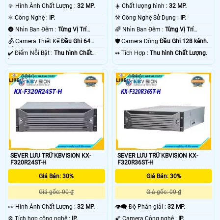
🔆 Hình Ành Chất Lượng :
32 MP.
☀️ Chất lượng hình :
32 MP.
⚛️ Công Nghệ :
IP.
⚒ Công Nghệ Sử Dụng :
IP.
🌚 Nhìn Ban Đêm :
Từng Vị Trí
🌈 Nhìn Ban Đêm :
Từng Vị Trí
Camera .
Camera .
🕉️ Camera Thiết Kế
Đầu Ghi 64
🛡 Camera Dòng
Đầu Ghi 128 kênh.
kênh.
️✔️ Điểm Nỗi Bật :
Thu hình Chất
️↭ Tích Hợp :
Thu hình Chất Lượng.
Lượng.
2011
1916
SEVER LƯU TRỮ KBVISION KX-
SEVER LƯU TRỮ KBVISION KX-
F320R24ST-H
F320R36ST-H
Giá Bán: 30%
Giá Bán: 30%
Giá gốc: 00 ₫
Giá gốc: 00 ₫
️👀 Hình Ành Chất Lượng :
32 MP.
👁️‍🗨 Độ Phân giải :
32 MP.
⚙ Tích hợp công nghệ :
IP.
🌠 Camera Công nghệ :
IP.