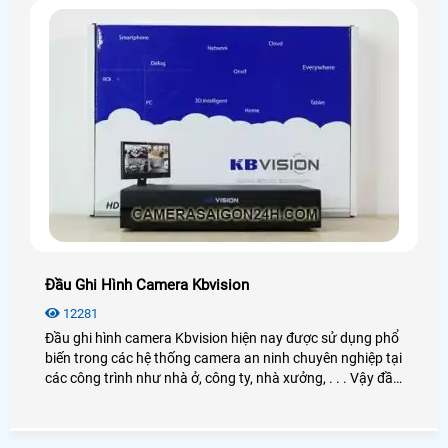
Đầu Ghi Hình Camera Kbvision
12281
Đầu ghi hình camera Kbvision hiện nay được sử dụng phổ
biến trong các hệ thống camera an ninh chuyên nghiệp tại
các công trình như nhà ở, công ty, nhà xưởng, . . . Vậy đầu
ghi hình Kbvision là gì? Cách hoạt động như thế nào?
Công dụng ra sao? Nếu bạn có nhu cầu tìm hiểu và mua
đầu ghi hình thì có thể xem qua bài viết dưới đây nhé