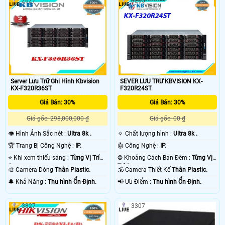
2627
3265
Server Lưu Trữ Ghi Hình Kbvision
SEVER LƯU TRỮ KBVISION KX-
KX-F320R36ST
F320R24ST
Giá Bán: 30%
Giá Bán: 30%
Giá gốc: 298,000,000 ₫
Giá gốc: 00 ₫
👁 Hình Ảnh Sắc nét :
Ultra 8k .
🔅 Chất lượng hình :
Ultra 8k .
🏆 Trang Bị Công Nghệ :
IP.
🤖️ Công Nghệ :
IP.
⭐ Khi xem thiếu sáng :
Từng Vị Trí
❂ Khoảng Cách Ban Đêm :
Từng Vị
Camera .
Trí Camera .
🎨 Camera Dòng
Thân Plastic.
🕉️ Camera Thiết Kế
Thân Plastic.
️🔔 Khả Năng :
Thu hình Ổn Định.
️📢 Ưu Điểm :
Thu hình Ổn Định.
3827
3307