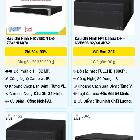
Đầu Ghi Hinh HIKVISION DS-
Đầu Ghi Hình Nvr Dahua DHI-
7732NI-I4(B)
NVR608-32/64-4KS2
Giá Bán: 30%
Giá Bán: 30%
Giá gốc: 20,350,000 ₫
Giá gốc: 00 ₫
👁️‍🗨 Độ Phân giải :
32 MP.
✨ Độ sắc nét :
FULL HD 1080P .
🌠 Công Nghệ Camera :
IP.
✳️ Công Nghệ Sử Dụng :
IP.
✪ Khoảng Cách Ban Đêm :
Từng Vị
🌙 Khoảng Cách Ban Đêm :
Từng Vị
Trí Camera .
Trí Camera .
⚒ Camera Dòng
Đầu Ghi 32 kênh.
💎 Loại Camera
Đầu Ghi 64 kênh.
️ლ Ưu Điểm :
Công Nghệ AI.
️📡 Ưu Điểm :
Thu hình Chất Lượng.
4453
5065