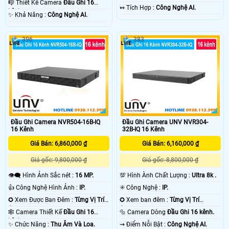
🎼️ Thiết Kế Camera
Đầu Ghi 16
️↭ Tích Hợp :
Công Nghệ AI.
kênh.
️✨ Khả Năng :
Công Nghệ AI.
396
383
Đầu Ghi Camera NVR504-16B-IQ
Đầu Ghi Camera UNV NVR304-
16 Kênh
32B-IQ 16 Kênh
Giá Bán: 6,860,000 ₫
Giá Bán: 6,160,000 ₫
Giá gốc: 9,800,000 ₫
Giá gốc: 8,800,000 ₫
👁️‍🗨 Hình Ảnh Sắc nét :
16 MP.
💯 Hình Ành Chất Lượng :
Ultra 8k .
👍 Công Nghệ Hình Ảnh :
IP.
✳️ Công Nghệ :
IP.
✪ Xem Được Ban Đêm :
Từng Vị Trí
✪ Xem ban đêm :
Từng Vị Trí
Camera .
Camera .
🕸️ Camera Thiết Kế
Đầu Ghi 16
🔩 Camera Dòng
Đầu Ghi 16 kênh.
kênh.
️✨ Chức Năng :
Thu Âm Và Loa.
️⇝ Điểm Nỗi Bật :
Công Nghệ AI.