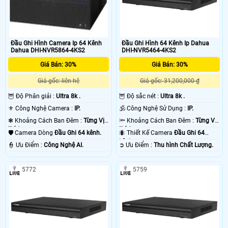
Đầu Ghi Hình Camera Ip 64 Kênh
Đầu Ghi Hình 64 Kênh Ip Dahua
Dahua DHI-NVR5864-4KS2
DHI-NVR5464-4KS2
Giá Bán: 30%
Giá Bán: 30%
Giá gốc: liên hệ
Giá gốc: 31,200,000 ₫
🦉 Độ Phân giải :
Ultra 8k .
🦉 Độ sắc nét :
Ultra 8k .
⚜️ Công Nghệ Camera :
IP.
🕉️ Công Nghệ Sử Dụng :
IP.
❃ Khoảng Cách Ban Đêm :
Từng Vị
🔦 Khoảng Cách Ban Đêm :
Từng Vị
Trí Camera .
Trí Camera .
🛡 Camera Dòng
Đầu Ghi 64 kênh.
🐜 Thiết Kế Camera
Đầu Ghi 64
kênh.
️👮 Ưu Điểm :
Công Nghệ AI.
️➲ Ưu Điểm :
Thu hình Chất Lượng.
5772
5759