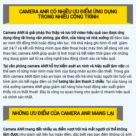
CAMERA ANR CÓ NHIỀU ƯU ĐIỂM ỨNG DỤNG
TRONG NHIỀU CÔNG TRÌNH
Camera ANR là giải pháp thu thập và lưu trữ video hiệu quả cao được ứng
dụng rộng rãi trong văn phòng, gia đình, cửa hàng và nhà xưởng
để đảm bảo
an ninh tốt đồng thời hoặc động liên tục. Với khả năng ghi hình rõ nét giám
sát 24/7 và kết nối thông minh qua điện thoại hoặc máy tính dễ dàng với vài
thao tác, camera ANR giúp quản lý linh hoạt và tiết kiệm thời gian với những
ứng dụng giám sát từ xa công nghệ báo động chinh xác và hiệu quả.
Tại văn phòng camera ANR hỗ trợ kiểm soát an ninh và hiệu suất làm việc
có
thể xem rõ từng màn hình máy tính của từng nhân sư khi cần thiết. Trong gia
đình camera ANR đảm bảo an toàn và theo dõi trẻ nhỏ hoặc người lớn tuổi với
hình ảnh chi tiết ngày đêm có thể
tương tác âm thanh 2 chiều
. Tại cửa hàng và
nhà xưởng camera ANR giúp giám sát hàng hóa hoạt động sản xuất giảm
thiểu rủi ro thất thoát. Đây là công cụ quan trọng cho quản lý nhanh hiệu quả
và chính xác nhất.
NHỮNG ƯU ĐIỂM CỦA CAMERA ANR MANG LẠI
Camera ANR mang đến nhiều ưu điểm vượt trội mà mắt người có thể không
làm được
như giám sát liên tục ngày đêm, dặc biệt vào ban đêm không có anh