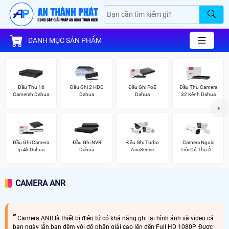
DANH MỤC SẢN PHẨM
Đầu Thu 16
Đầu Ghi 2 HDD
Đầu Ghi PoE
Đầu Thu Camera
Camerah Dahua
Dahua
Dahua
32 Kênh Dahua
Đầu Ghi Camera
Đầu Ghi NVR
Đầu Ghi Turbo
Camera Ngoài
Ip 4k Dahua
Dahua
AcuSense
Trời Có Thu Âm
Hik
CAMERA ANR
Camera ANR là thiết bị điện tử có khả năng ghi lại hình ảnh và video cả
ban ngày lẫn ban đêm với độ phân giải cao lên đến Full HD 1080P. Được