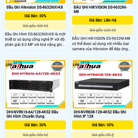
Đầu Ghi Hikvision DS-8632NXI-K8
ĐẦU GHI HIKVISION DS-9632NI-
M8
Giá Bán: 30%
Giá Bán: Liên Hệ
Giá gốc: liên hệ
Giá gốc: Liên hệ
Đầu Ghi Hình DS-8632NXI-K8 là một
ĐẦU GHI HIKVISION DS-9632NI-M8
thiết bị sử dụng công nghệ IP với độ
có thể được sử dụng với nhiều loại
phân giải 8.0 MP với khả năng ghi
camera của Hikvision để đáp ứng
hình chất lượng cao, đầu ghi này
nhu cầu cụ thể của người dùng
mang đến hình ảnh rõ nét và chân
trong các tình huống khác nhau.
thực. Ngoài ra, nó còn được trang bị
2210
1910
Thiết bị phù hợp sử dụng ở cả
các tính năng như hỗ trợ các kênh
không gian trong nhà và ngoài trời
vào và ra video, lưu trữ dữ liệu, giao
như sảnh công cộng, quảng trường,
tiếp mạng và quản lý từ xa
sân vận động, nhà ga… nơi có góc
quan sát rộng hơn, sắc nét hơn ,
hình ảnh chi tiết hơn được yêu cầu
DHI-NVR616-64/128-4KS2 Đầu
DHI-NVR608-128-4KS2 Đầu Ghi
Ghi Hình Chuyên Dụng
Hình IP 128
Giá Bán: 30%
Giá Bán: 30%
Giá gốc: liên hệ
Giá gốc: 00 ₫