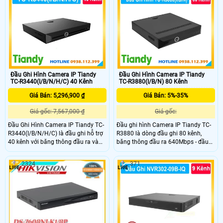
ổn định, lâu dài, cho chất lượng hình
ổn định, lâu dài, cho chất lượng hình
ảnh, phù hợp với các dự án văn
ảnh, phù hợp với các dự án vừa và
phòng, nhà xưởng, công ty,
nhỏ.
Đầu Ghi Hình Camera IP Tiandy
Đầu Ghi Hình Camera IP Tiandy
TC-R3440(I/B/N/H/C) 40 Kênh
TC-R3880(I/B/N) 80 Kênh
Giá Bán: 5,296,900 ₫
Giá Bán: 5%-35%
Giá gốc: 7,567,000 ₫
Giá gốc:
Đầu Ghi Hình Camera IP Tiandy TC-
Đầu ghi hình Camera IP Tiandy TC-
R3440(I/B/N/H/C) là đầu ghi hỗ trợ
R3880 là dòng đầu ghi 80 kênh,
40 kênh với băng thông đầu ra và
băng thông đầu ra 640Mbps - đầu
đầu vào 400Mbps khả năng ghi
vào 320Mbps. Độ phân giải lên đến
hình độ phân giải lên đến
16MP. Công nghệ AI thông minh
2324
371
16MP.Công nghệ AI thông minh Hỗ
nhận dạng khuôn mặt. Lưu trữ 8 ổ
trợ 4 ổ cứng SATA dung lượng đến
cứng SATA dung lượng lên đến
10TB và tương thích chuẩn ONVIF .
24TB.Thư viện ảnh khuôn mặt: Tối
đa 300 thư viện khuôn mặt và tối đa
100000 hình ảnh cơ sở.