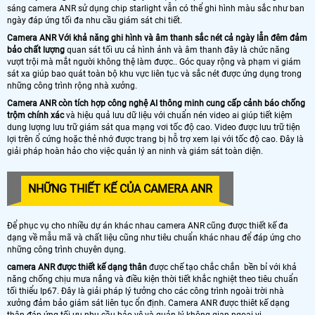
sáng camera ANR sử dụng chip starlight vẫn có thể ghi hình màu sắc như ban
ngày đáp ứng tối đa nhu cầu giám sát chi tiết.
Camera ANR Với khả năng ghi hình và âm thanh sắc nét cả ngày lẫn đêm đảm
bảo chất lượng
quan sát tối ưu cả hình ảnh và âm thanh đây là chức năng
vượt trội mà mắt người không thệ làm được.. Góc quay rộng và phạm vi giám
sát xa giúp bao quát toàn bộ khu vực liên tục và sắc nét được ứng dụng trong
những công trình rộng nhà xưởng.
Camera ANR còn tích hợp công nghệ AI thông minh cung cấp cảnh báo chống
trộm chính xác
và hiệu quả lưu dữ liệu với chuẩn nén video ai giúp tiết kiệm
dung lượng lưu trữ giám sát qua mạng vơi tốc độ cao. Video được lưu trữ tiện
lợi trên ổ cứng hoặc thẻ nhớ được trang bị hỗ trợ xem lại với tốc độ cao. Đây là
giải pháp hoàn hảo cho việc quản lý an ninh và giám sát toàn diện.
NHỮNG THIẾT KẾ CỦA CAMERA ANR
Để phục vụ cho nhiều dự án khác nhau camera ANR cũng được thiết kế đa
dạng về mẫu mã và chất liệu cũng như tiêu chuẩn khác nhau để đáp ứng cho
những công trình chuyên dụng.
camera ANR được thiết kế dạng thân
được chế tạo chắc chắn bền bỉ với khả
năng chống chịu mưa nắng và điều kiện thời tiết khắc nghiệt theo tiêu chuẩn
tối thiểu Ip67. Đây là giải pháp lý tưởng cho các công trình ngoài trời nhà
xưởng đảm bảo giám sát liên tục ổn định. Camera ANR được thiêt kế dạng