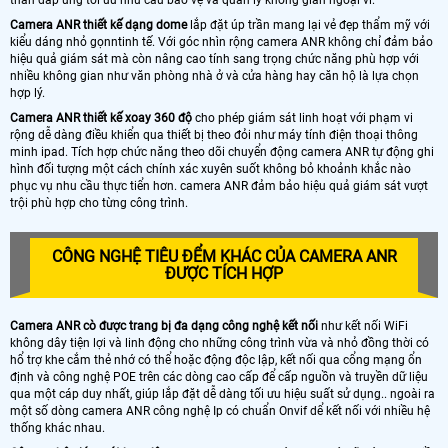
thân đáp ứng tối ưu nhu cầu bảo vệ và quản lý không gian ngoại vi.
Camera ANR thiết kế dạng dome
lắp đặt úp trần mang lại vẻ đẹp thẩm mỹ với
kiểu dáng nhỏ gọnntinh tế. Với góc nhìn rộng camera ANR không chỉ đảm bảo
hiệu quả giám sát mà còn nâng cao tính sang trọng chức năng phù hợp với
nhiều không gian như văn phòng nhà ở và cửa hàng hay căn hộ là lựa chọn
hợp lý.
Camera ANR thiết kế xoay 360 độ
cho phép giám sát linh hoạt với phạm vi
rộng dễ dàng điều khiển qua thiết bị theo đỏi như máy tính điện thoại thông
minh ipad. Tích hợp chức năng theo dõi chuyển động camera ANR tự động ghi
hình đối tượng một cách chính xác xuyên suốt không bỏ khoảnh khắc nào
phục vụ nhu cầu thực tiển hơn. camera ANR đảm bảo hiệu quả giám sát vượt
trội phù hợp cho từng công trình.
CÔNG NGHỆ TIÊU ĐỂM KHÁC CỦA CAMERA ANR
ĐƯỢC TÍCH HỢP
Camera ANR cò được trang bị đa dạng công nghệ kết nối
như kết nối WiFi
không dây tiện lợi và linh động cho những công trình vừa và nhỏ đồng thời có
hổ trợ khe cắm thẻ nhớ có thể hoặc động độc lập, kết nối qua cổng mạng ổn
định và công nghệ POE trên các dòng cao cấp để cấp nguồn và truyền dữ liệu
qua một cáp duy nhất, giúp lắp đặt dễ dàng tối ưu hiệu suất sử dụng.. ngoài ra
một số dòng camera ANR công nghệ Ip có chuẩn Onvif dể kết nối với nhiều hệ
thống khác nhau.