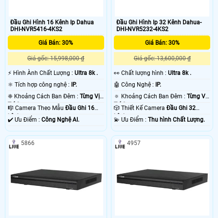
Đầu Ghi Hình 16 Kênh Ip Dahua
Đầu Ghi Hình Ip 32 Kênh Dahua-
DHI-NVR5416-4KS2
DHI-NVR5232-4KS2
Giá Bán: 30%
Giá Bán: 30%
Giá gốc: 15,998,000 ₫
Giá gốc: 13,600,000 ₫
️⚡ Hình Ành Chất Lượng :
Ultra 8k .
️👀 Chất lượng hình :
Ultra 8k .
⚛️ Tích hợp công nghệ :
IP.
🤖️ Công Nghệ :
IP.
❈ Khoảng Cách Ban Đêm :
Từng Vị
🔅 Khoảng Cách Ban Đêm :
Từng Vị
Trí Camera .
Trí Camera .
🎼️ Camera Theo Mẫu
Đầu Ghi 16
🎲 Thiết Kế Camera
Đầu Ghi 32
kênh.
kênh.
️✔️ Ưu Điểm :
Công Nghệ AI.
️💫 Ưu Điểm :
Thu hình Chất Lượng.
5866
4957