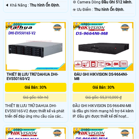
💢 Camera Dòng
Đầu Ghi 512 kênh.
️🔈 Khả Năng :
Thu hình Ổn Định.
️☣️ Ưu Điểm :
Thu hình Ổn Định.
3031
1729
THIẾT BỊ LƯU TRỮ DAHUA DHI-
ĐẦU GHI HIKVISION DS-9664NI-
EVS5016S-V2
M8
Giá Bán: 30%
Giá Bán: 30%
Giá gốc: liên hệ
Giá gốc: 55,310,000 ₫
THIẾT BỊ LƯU TRỮ DAHUA DHI-
ĐẦU GHI HIKVISION DS-9664NI-M8
EVS5016S-V2 được thiết kế và phát
là đầu ghi hình mạng hỗ trợ 64 kênh
triển để đáp ứng nhu cầu của các
IP. Đầu ghi được thiết kế để hoạt
ứng dụng giám sát video IP tầm
động trong các hệ thống camera
trung đến cao cấp. Nó hỗ trợ 320
quan sát tiên tiến. Máy hỗ trợ
2522
2128
kênh camera IP với băng thông đến
camera lên đến 32mpx , được trang
/ ghi / chuyển tiếp 800 Mbps.
bị tổng cộng 4 ngõ xuất hình - 2x