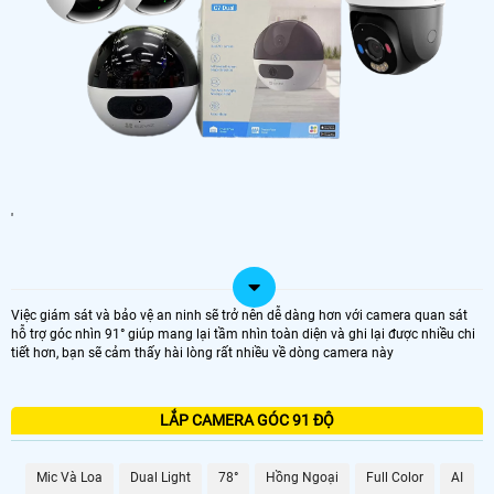
'
Việc giám sát và bảo vệ an ninh sẽ trở nên dễ dàng hơn với camera quan sát
hỗ trợ góc nhìn 91° giúp mang lại tầm nhìn toàn diện và ghi lại được nhiều chi
tiết hơn, bạn sẽ cảm thấy hài lòng rất nhiều về dòng camera này
LẮP CAMERA GÓC 91 ĐỘ
Mic Và Loa
Dual Light
78°
Hồng Ngoại
Full Color
AI