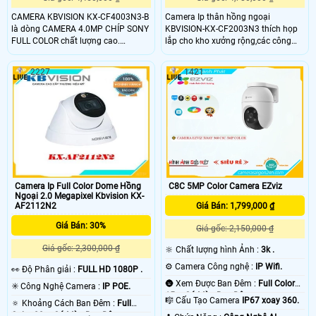
CAMERA KBVISION KX-CF4003N3-B
Camera Ip thân hồng ngoại
là dòng CAMERA 4.0MP CHÍP SONY
KBVISION-KX-CF2003N3 thích họp
FULL COLOR chất lượng cao.
lắp cho kho xưởng rộng,các công
CAMERA KBVISION KX-CF4003N3-B
trình lớn đường xá với hình ảnh sắc
phù hợp lắp cho các khu vực quầy
nét từ phân giải 1080P ( 2.0Mp )
2227
1421
tiếp tân, kinh doanh, trường học,
shop…
Camera Ip Full Color Dome Hồng
C8C 5MP Color Camera EZviz
Ngoại 2.0 Megapixel Kbvision KX-
AF2112N2
Giá Bán: 1,799,000 ₫
Giá Bán: 30%
Giá gốc: 2,150,000 ₫
Giá gốc: 2,300,000 ₫
🔆 Chất lượng hình Ảnh :
3k .
⚙ Camera Công nghệ :
IP Wifi.
️👀 Độ Phân giải :
FULL HD 1080P .
🌚 Xem Được Ban Đêm :
Full Color
✳️ Công Nghệ Camera :
IP POE.
15m Có Màu Ban Ðêm.
🎼️ Cấu Tạo Camera
IP67 xoay 360.
🔅 Khoảng Cách Ban Đêm :
Full
Color 20m Có Màu Ban Đêm.