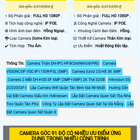
Giá gốc: 2,310,000 ₫
Giá gốc: 2,310,000 ₫
️⚡ Độ Phân giải :
FULL HD 1080P .
✨ Độ Phân giải :
FULL HD 1080P .
®️ Tích hợp công nghệ :
IP POE.
🕉️ Công Nghệ Camera :
IP POE.
❂ Hình ảnh ban đêm :
Hồng Ngoại
🔅 Khoảng Cách Ban Đêm :
Hồng
30m Starlight.
Ngoại 30m Starlight.
🐉️ Loại Camera
Dome Kim loại.
🎲 Thiết Kế Camera
Thân Kim loại.
️✔️ Tích Hợp :
Thu Âm.
️ლ Ưu Điểm :
Hoặt Động Độc lập.
Thông Tin:
Camera Thân DH-IPC-HFW2649M-S-B-PRO
Camera
VISIONCOP VSC-IP1150R-PSL (5MP)
Camera Ezviz CS-H8 3K 5MP
Camera 2 Mắt DH-H3D-3F 6MP (3MP+3MP) 2K Thẻ 32GB
Hikvision DS-
2CD2032F-I
Lắp Camera Wifi Quận Tân Bình Giá Rẻ Nhất
Hướng Dẫn
Cài Đặt Camera Giấu Kín Hdlivecam
Lắp Đặt Camera Quan Sát Tòa Nhà
Tico Quân Tân Phú
Công Ty Lắp Đặt Camera Quan Sát Tại Đà Nẵng
Lắp
Đặt Camera Quan Sát Quận 8
CAMERA GÓC 91 ĐỘ CÓ NHIỀU ƯU ĐIỂM ỨNG
DỤNG TRONG NHIỀU CÔNG TRÌNH