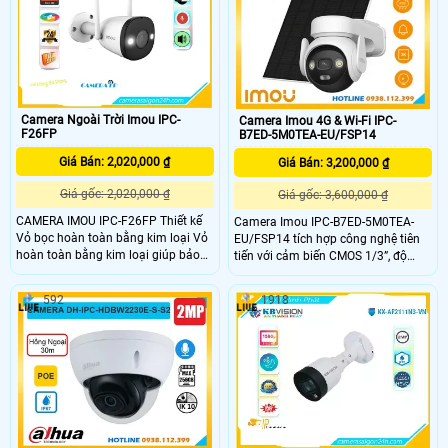
dùng chủ động hơn trong việc giám
sát và bảo vệ tài sản.
Camera Ngoài Trời Imou IPC-
Camera Imou 4G & Wi-Fi IPC-
F26FP
B7ED-5M0TEA-EU/FSP14
Giá Bán: 2,020,000 ₫
Giá Bán: 3,200,000 ₫
Giá gốc: 2,020,000 ₫
Giá gốc: 3,600,000 ₫
CAMERA IMOU IPC-F26FP Thiết kế
Camera Imou IPC-B7ED-5M0TEA-
Vỏ bọc hoàn toàn bằng kim loại Vỏ
EU/FSP14 tích hợp công nghệ tiên
hoàn toàn bằng kim loại giúp bảo
tiến với cảm biến CMOS 1/3”, độ
vệ chắc chắn và tản nhiệt hiệu quả;
phân giải 5MP, ống kính 3.6mm góc
IMOU IPC-F26FP cho phép sử dụng
nhìn 91°. Hỗ trợ kết nối Wi-Fi
592
1918
ở những nơi có nhiệt độ cao hơn.
2.4GHz, 4G LTE, đèn hồng ngoại
CAMERA WIFI IPC-F26FP Tích hợp
20m và chuẩn chống nước IP66.
Công nghệ AI giúp phát hiện chuyển
Sản phẩm cung cấp chất lượng hình
động của con người, gửi cảnh báo
ảnh sắc nét, hoạt động ổn định
đến điện thoại của chủ nhà khi phát
trong điều kiện khắc nghiệt.
hiện người lạ đột nhập