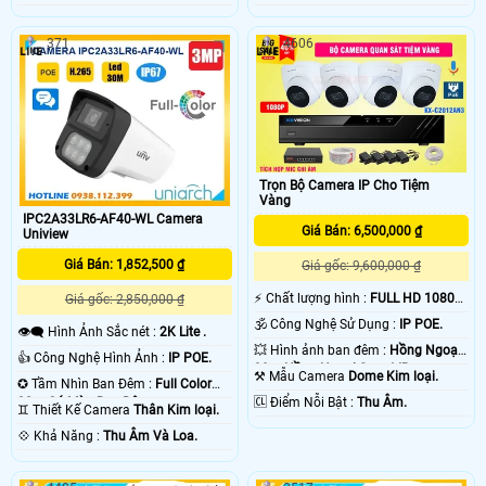
371
4606
Trọn Bộ Camera IP Cho Tiệm
Vàng
IPC2A33LR6-AF40-WL Camera
Giá Bán: 6,500,000 ₫
Uniview
Giá Bán: 1,852,500 ₫
Giá gốc: 9,600,000 ₫
️⚡ Chất lượng hình :
FULL HD 1080P
Giá gốc: 2,850,000 ₫
.
🕉️ Công Nghệ Sử Dụng :
IP POE.
👁️‍🗨 Hình Ảnh Sắc nét :
2K Lite .
💥 Hình ảnh ban đêm :
Hồng Ngoại
👍 Công Nghệ Hình Ảnh :
IP POE.
30m Hồng Ngoại Smart IR.
⚒ Mẫu Camera
Dome Kim loại.
✪ Tầm Nhìn Ban Đêm :
Full Color
️🆑 Điểm Nỗi Bật :
Thu Âm.
30m Có Màu Ban Ðêm.
♊ Thiết Kế Camera
Thân Kim loại.
️💠 Khả Năng :
Thu Âm Và Loa.