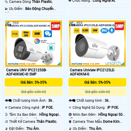
️✤ Chức Năng :
Công Nghệ AI.
🔩 Camera Dòng
Thân Plastic.
️💫 Ưu Điểm :
Báo Động Chuyển
Động.
568
494
Camera UNV IPC2125SB-
Camera Uniview IPC2125LE-
ADF40KMC-I0 5MP
ADF40KM-G
Giá Bán: 5%-35%
Giá Bán: 5%-35%
Giá gốc: Liên hệ
Giá gốc: Liên hệ
👁️‍🗨 Chất lượng hình Ảnh :
3k .
👁️‍🗨 Chất lượng hình :
3k .
✳️ Camera Công nghệ :
IP POE.
⚛️ Công Nghệ Sử Dụng :
IP POE.
🌛 Tầm Xa Ban Đêm :
Hồng Ngoại
🔴 Nhìn Ban Đêm :
Hồng Ngoại 50m
30m Có Màu Ban Ðêm.
Hồng Ngoại Smart IR.
🎨 Thiết Kế Camera
Thân Plastic.
🐜 Camera Theo Mẫu
Dome Kim
loại.
️📡 Đặt Điểm :
Thu Âm.
️📡 Ưu Điểm :
Thu Âm.