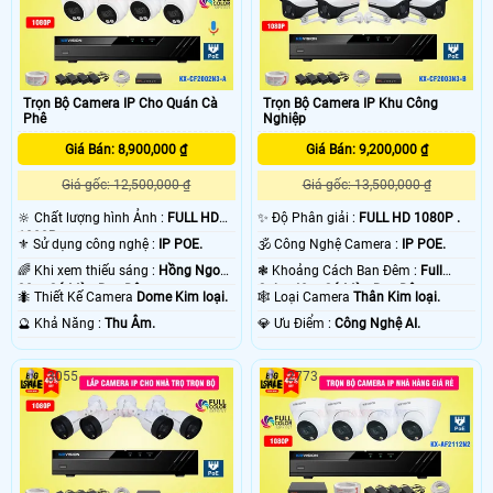
Trọn Bộ Camera IP Cho Quán Cà
Trọn Bộ Camera IP Khu Công
Phê
Nghiệp
Giá Bán: 8,900,000 ₫
Giá Bán: 9,200,000 ₫
Giá gốc: 12,500,000 ₫
Giá gốc: 13,500,000 ₫
🔆 Chất lượng hình Ảnh :
FULL HD
✨ Độ Phân giải :
FULL HD 1080P .
1080P .
⚜️ Sử dụng công nghệ :
IP POE.
🕉️ Công Nghệ Camera :
IP POE.
🌈 Khi xem thiếu sáng :
Hồng Ngoại
❃ Khoảng Cách Ban Đêm :
Full
30m Có Màu Ban Ðêm.
Color 40m Có Màu Ban Ðêm.
🐜 Thiết Kế Camera
Dome Kim loại.
🕸️ Loại Camera
Thân Kim loại.
️🔮 Khả Năng :
Thu Âm.
️💎 Ưu Điểm :
Công Nghệ AI.
3055
2773