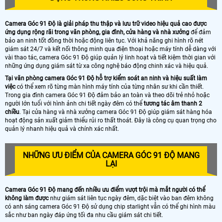
Camera Góc 91 Độ là giải pháp thu thập và lưu trữ video hiệu quả cao được
ứng dụng rộng rãi trong văn phòng, gia đình, cửa hàng và nhà xưởng
để đảm
bảo an ninh tốt đồng thời hoặc động liên tục. Với khả năng ghi hình rõ nét
giám sát 24/7 và kết nối thông minh qua điện thoại hoặc máy tính dễ dàng với
vài thao tác, camera Góc 91 Độ giúp quản lý linh hoạt và tiết kiệm thời gian với
những ứng dụng giám sát từ xa công nghệ báo động chinh xác và hiệu quả.
Tại văn phòng camera Góc 91 Độ hỗ trợ kiểm soát an ninh và hiệu suất làm
việc
có thể xem rõ từng màn hình máy tính của từng nhân sư khi cần thiết.
Trong gia đình camera Góc 91 Độ đảm bảo an toàn và theo dõi trẻ nhỏ hoặc
người lớn tuổi với hình ảnh chi tiết ngày đêm có thể
tương tác âm thanh 2
chiều
. Tại cửa hàng và nhà xưởng camera Góc 91 Độ giúp giám sát hàng hóa
hoạt động sản xuất giảm thiểu rủi ro thất thoát. Đây là công cụ quan trọng cho
quản lý nhanh hiệu quả và chính xác nhất.
NHỮNG ƯU ĐIỂM CỦA CAMERA GÓC 91 ĐỘ MANG
LẠI
Camera Góc 91 Độ mang đến nhiều ưu điểm vượt trội mà mắt người có thể
không làm được
như giám sát liên tục ngày đêm, dặc biệt vào ban đêm không
có anh sáng camera Góc 91 Độ sử dụng chip starlight vẫn có thể ghi hình màu
sắc như ban ngày đáp ứng tối đa nhu cầu giám sát chi tiết.