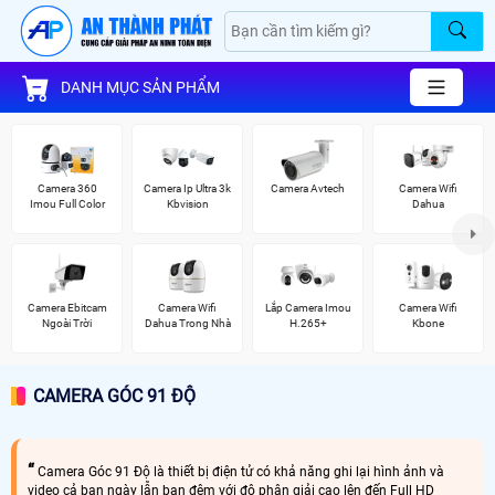
DANH MỤC SẢN PHẨM
Camera 360
Camera Ip Ultra 3k
Camera Avtech
Camera Wifi
Imou Full Color
Kbvision
Dahua
Camera Ebitcam
Camera Wifi
Lắp Camera Imou
Camera Wifi
Ngoài Trời
Dahua Trong Nhà
H.265+
Kbone
CAMERA GÓC 91 ĐỘ
Camera Góc 91 Độ là thiết bị điện tử có khả năng ghi lại hình ảnh và
video cả ban ngày lẫn ban đêm với độ phân giải cao lên đến Full HD