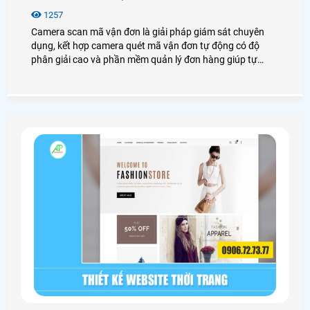
1257
Camera scan mã vận đơn là giải pháp giám sát chuyên
dụng, kết hợp camera quét mã vận đơn tự động có độ
phân giải cao và phần mềm quản lý đơn hàng giúp tự
động ghi hình đọc mã vạch (Barcode/QR) trên đơn hàng.
Giúp các shop online và kho hàng kiểm soát chặt chẽ quá
trình đóng gói, tra cứu video theo mã đơn nhanh chóng,
giảm thiểu nhầm lẫn và kháng cáo các khiếu nại trên sàn
TMĐT