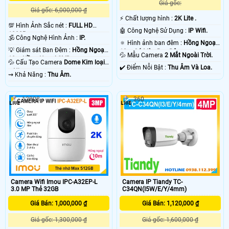
Giá gốc:
Giá gốc: 6,000,000 ₫
️⚡ Chất lượng hình :
2K Lite .
💯 Hình Ảnh Sắc nét :
FULL HD
🤖️ Công Nghệ Sử Dụng :
IP Wifi.
1080P .
🕉️ Công Nghệ Hình Ảnh :
IP.
🔅 Hình ảnh ban đêm :
Hồng Ngoại
💡 Giám sát Ban Đêm :
Hồng Ngoại
10m Có Màu Ban Ðêm.
💦 Mẫu Camera
2 Mắt Ngoài Trời.
10m Hồng Ngoại SMD.
💦 Cấu Tạo Camera
Dome Kim loại
️✔️ Điểm Nỗi Bật :
Thu Âm Và Loa.
+ Nhựa.
️⇝ Khả Năng :
Thu Âm.
12808
360
Camera Wifi Imou IPC-A32EP-L
Camera IP Tiandy TC-
3.0 MP Thẻ 32GB
C34QN(I5W/E/Y/4mm)
Giá Bán: 1,000,000 ₫
Giá Bán: 1,120,000 ₫
Giá gốc: 1,300,000 ₫
Giá gốc: 1,600,000 ₫