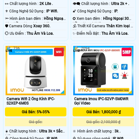
️👀 Chất lượng hình :
2K Lite .
👁️‍🗨 Chất lượng hình :
Ultra 2k + .
⚜️ Công Nghệ Sử Dụng :
IP Wifi.
🌠 Công Nghệ Sử Dụng :
IP.
🔦 Hình ảnh ban đêm :
Hồng Ngoại
✪ Xem ban đêm :
Hồng Ngoại 30m
10m Hồng Ngoại Smart IR.
Hồng Ngoại SMD.
🛡 Camera Dòng
Xoay 360.
🕉️ Thiết Kế Camera
Thân Kim loại +
Nhựa.
️💮 Ưu Điểm :
Thu Âm Và Loa.
️✨ Điểm Nỗi Bật :
Thu Âm Và Loa.
736
2094
Camera Wifi 2 Ống Kính IPC-
Camera Imou IPC-S2VP-5M0WR
S2XEP-6M0S
Gọi Video
Giá Bán: 5%-35%
Giá Bán: 1,800,000 ₫
Giá gốc:
Giá gốc: 2,100,000 ₫
☀️ Chất lượng hình :
Ultra 3k + Sắc
🔆 Hình ảnh chất lượng :
3k .
Nét .
🤖️ Công Nghệ Sử Dụng :
IP Wifi.
🤖️ Sử dụng công nghệ :
IP Wifi.