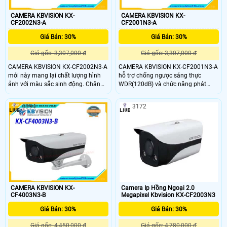
CAMERA KBVISION KX-
CAMERA KBVISION KX-
CF2002N3-A
CF2001N3-A
Giá Bán: 30%
Giá Bán: 30%
Giá gốc: 3,307,000 ₫
Giá gốc: 3,307,000 ₫
CAMERA KBVISION KX-CF2002N3-A
CAMERA KBVISION KX-CF2001N3-A
mới này mang lại chất lượng hình
hỗ trợ chống ngược sáng thực
ảnh với màu sắc sinh động. Chân
WDR(120dB) và chức năng phát
thật nhờ cảm biến hình ảnh 1/2. 8″
hiện thông minh. Đặc biệt, camera
và ống kính khẩu độ cực lớn.
có tích hợp mic giúp bạn tiết kiệm
4394
3172
CAMERA KBVISION KX-CF2002N3-A
chi phí. CAMERA KBVISION KX-
là dòng CAMERA 2
CF2001N3-A là dòng camera IP
Full-Color mới nhất của KBVISION,
có độ phân giải 2.0 megapixel
CAMERA KBVISION KX-
Camera Ip Hồng Ngoại 2.0
CF4003N3-B
Megapixel Kbvision KX-CF2003N3
Giá Bán: 30%
Giá Bán: 30%
Giá gốc: 4,450,000 ₫
Giá gốc: 4,780,000 ₫