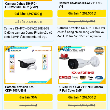
Camera Kbvision KX-AF2111N3-
Camera Dahua DH-IPC-
VN
HDBW2230E-S-S2 (2MP)
Giá Bán: 1,202,500 ₫
Giá Bán: 1,697,500 ₫
Giá gốc: 1,850,000 ₫
Giá gốc: 2,425,000 ₫
Camera Kbvision KX-AF2111N3-VN
Camera DH-IPC-HDBW2230E-S-S2
có khả năng chiếu sáng với tầm xa
là dòng camera Dome IP bán cầu cố
đèn LED lên đến 15m có nghĩa là
định 2.0MP tích hợp mic, hỗ trợ
camera có thể cung cấp ánh sáng
chuẩn nén H.265+ giúp tiết kiệm
đủ mạnh trong khoảng cách lên đến
băng thông. Camera có tầm xa
971
3757
15m để giúp nhìn rõ đối tượng hoặc
hồng ngoại 30m hỗ trợ khe cắm thẻ
khu vực được giám sát, ngay cả
nhớ 256GB và các chức năng phát
trong môi trường tối hoặc có ánh
hiện thông minh như hàng rào ảo,
sáng yếu.
xâm nhập. Với chuẩn chống nước
IP67, chống va đập IK10 và hỗ trợ
POE, camera phù hợp cho cả môi
trường trong nhà và những nơi ẩm
ướt.
Camera Kbvision KM-
KBVISION KX-AF2111N3 Camera
CDF4903AN3-B
IP Full Color 2MP
Giá Bán: 30%
Giá Bán: 1,202,500 ₫
Giá gốc: 00 ₫
Giá gốc: 1,850,000 ₫