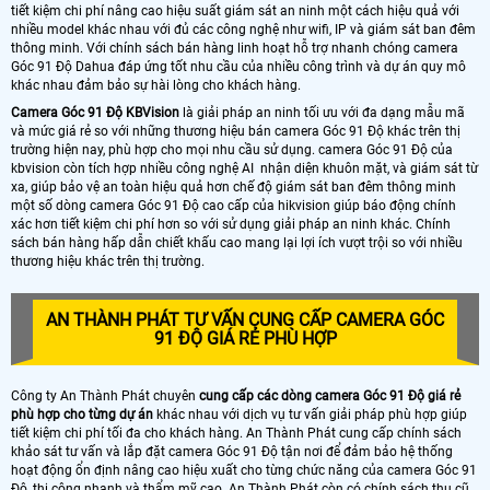
tiết kiệm chi phí nâng cao hiệu suất giám sát an ninh một cách hiệu quả với
nhiều model khác nhau với đủ các công nghệ như wifi, IP và giám sát ban đêm
thông minh. Với chính sách bán hàng linh hoạt hỗ trợ nhanh chóng camera
Góc 91 Độ Dahua đáp ứng tốt nhu cầu của nhiều công trình và dự án quy mô
khác nhau đảm bảo sự hài lòng cho khách hàng.
Camera Góc 91 Độ KBVision
là giải pháp an ninh tối ưu với đa dạng mẫu mã
và mức giá rẻ so với những thương hiệu bán camera Góc 91 Độ khác trên thị
trường hiện nay, phù hợp cho mọi nhu cầu sử dụng. camera Góc 91 Độ của
kbvision còn tích hợp nhiều công nghệ AI nhận diện khuôn mặt, và giám sát từ
xa, giúp bảo vệ an toàn hiệu quả hơn chế độ giám sát ban đêm thông minh
một số dòng camera Góc 91 Độ cao cấp của hikvision giúp báo động chính
xác hơn tiết kiệm chi phí hơn so với sử dụng giải pháp an ninh khác. Chính
sách bán hàng hấp dẫn chiết khấu cao mang lại lợi ích vượt trội so với nhiều
thương hiệu khác trên thị trường.
AN THÀNH PHÁT TƯ VẤN CUNG CẤP CAMERA GÓC
91 ĐỘ GIÁ RẺ PHÙ HỢP
Công ty An Thành Phát chuyên
cung cấp các dòng camera Góc 91 Độ giá rẻ
phù hợp cho từng dự án
khác nhau với dịch vụ tư vấn giải pháp phù hợp giúp
tiết kiệm chi phí tối đa cho khách hàng. An Thành Phát cung cấp chính sách
khảo sát tư vấn và lắp đặt camera Góc 91 Độ tận nơi để đảm bảo hệ thống
hoạt động ổn định nâng cao hiệu xuất cho từng chức năng của camera Góc 91
Độ, thi công nhanh và thẩm mỹ cao. An Thành Phát còn có chính sách thu cũ