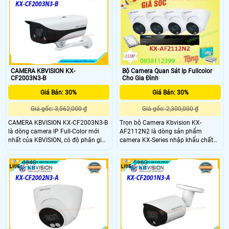
nhạy sáng cao cùng đầy đủ mọi
tính năng
CAMERA KBVISION KX-
Bộ Camera Quan Sát Ip Fullcolor
CF2003N3-B
Cho Gia Đình
Giá Bán: 30%
Giá Bán: 30%
Giá gốc: 3,562,000 ₫
Giá gốc: 2,300,000 ₫
CAMERA KBVISION KX-CF2003N3-B
Trọn bộ Camera Kbvision KX-
là dòng camera IP Full-Color mới
AF2112N2 là dòng sản phẩm
nhất của KBVISION, có độ phân giải
camera KX-Series nhập khẩu chất
2.0 megapixel. Thiết kế nhỏ gọn,
lượng tốt,thiết kế nhỏ gọn đẹp mang
chắc chắc với tầm quan sát xa 30
tính thẩm mỹ cao ,hỗ trợ đèn LED
4848
5163
mét. CAMERA KBVISION KX-
SMD công nghệ mới giúp cho hiệu
CF2003N3-B hỗ trợ chống ngược
suất phát sáng cao, ánh sáng đồng
sáng thực WDR(120dB) và chức
đều, tự điều chỉnh công suất chống
năng phát hiện thông minh
lóa, tiết kiệm điện năng, tăng cao
tuổi thọ của camera .