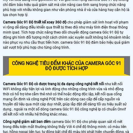
chỉ đảm bảo hiệu quả giám sát mà còn nâng cao tính sang trọng chức năng
phù hợp với nhiều không gian như văn phòng nhà ở và cửa hàng hay căn hộ là
lựa chọn hợp lý.
Camera Góc 91 Độ thiết kế xoay 360 độ
cho phép giám sát linh hoạt với phạm
vi rộng dễ dàng điều khiển qua thiết bị theo đỏi như máy tính điện thoại thông
minh ipad. Tích hợp chức năng theo dõi chuyển động camera Góc 91 Độ tự
động ghi hình đối tượng một cách chính xác xuyên suốt không bỏ khoảnh khắc
nào phục vụ nhu cầu thực tiển hơn. camera Góc 91 Độ đảm bảo hiệu quả giám
sát vượt trội phù hợp cho từng công trình.
CÔNG NGHỆ TIÊU ĐỂM KHÁC CỦA CAMERA GÓC 91
ĐỘ ĐƯỢC TÍCH HỢP
Camera Góc 91 Độ cò được trang bị đa dạng công nghệ kết nối
như kết nối
WiFi không dây tiện lợi và linh động cho những công trình vừa và nhỏ đồng
thời có hổ trợ khe cắm thẻ nhớ có thể hoặc động độc lập, kết nối qua cổng
mạng ổn định và công nghệ POE trên các dòng cao cấp để cấp nguồn và
truyền dữ liệu qua một cáp duy nhất, giúp lắp đặt dễ dàng tối ưu hiệu suất sử
dụng.. ngoài ra một số dòng camera Góc 91 Độ công nghệ Ip có chuẩn Onvif
dể kết nối với nhiều hệ thống khác nhau.
Công nghệ giám sát ban đêm
camera Góc 91 Độ cho phép quan sát rõ nét
trong điều kiện mắt thường không thấy Với 4 chế độ thông minh: có màu liên
tục, hồng ngoại liên tục, tự động bật chế độ màu khi phát hiện chuyển động, và