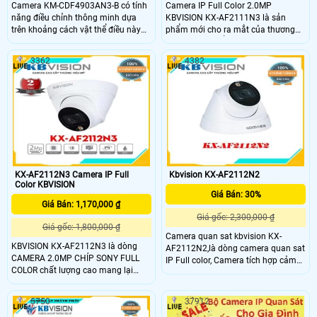
Camera KM-CDF4903AN3-B có tính
Camera IP Full Color 2.0MP
năng điều chỉnh thông minh dựa
KBVISION KX-AF2111N3 là sản
trên khoảng cách vật thể điều này
phẩm mới cho ra mắt của thương
có nghĩa là camera có khả năng tự
hiệu camera nổi tiếng KBVISION.
động điều chỉnh cài đặt và góc nhìn
Camera Full Color sử dụng đèn led
3362
4382
dựa trên khoảng cách từ camera
ánh sáng trắng để giúp camera
đến vật thể trong tầm nhìn. Camera
cung cấp hình ảnh có màu 24/7
Kbvision KM-CDF4903AN3-B hỗ trợ
trong mọi điều kiện ánh sáng
lưu trữ thông qua thẻ nhớ có dung
lượng tối đa lên đến 256Gb cho
phép bạn lưu trữ một lượng lớn dữ
liệu hình ảnh và video mà không
cần dùng đến các thiết bị lưu trữ bổ
sung
KX-AF2112N3 Camera IP Full
Kbvision KX-AF2112N2
Color KBVISION
Giá Bán: 30%
Giá Bán: 1,170,000 ₫
Giá gốc: 2,300,000 ₫
Giá gốc: 1,800,000 ₫
Camera quan sat kbvision KX-
KBVISION KX-AF2112N3 là dòng
AF2112N2,là dòng camera quan sat
CAMERA 2.0MP CHÍP SONY FULL
IP Full color, Camera tích hợp cảm
COLOR chất lượng cao mang lại
biến hình ảnh 2.0Megapixel. góc
chất lượng hình ảnh với màu sắc
nhìn tối đa đến 91 độ . Camera phù
sinh động. Tạo ra hình ảnh màu sắc
hợp cho các công trình lón,văn
5750
37912
dù trong môi trường cực tối. Độ
phòng,kho xưởng,siêu thị,