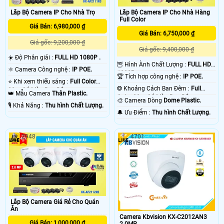
Lắp Bộ Camera IP Cho Nhà Trọ
Lắp Bộ Camera IP Cho Nhà Hàng
Full Color
Giá Bán: 6,980,000 ₫
Giá Bán: 6,750,000 ₫
Giá gốc: 9,200,000 ₫
Giá gốc: 9,400,000 ₫
☀️ Độ Phân giải :
FULL HD 1080P .
🦉 Hình Ành Chất Lượng :
FULL HD
⚛️ Camera Công nghệ :
IP POE.
1080P .
🏆 Tích hợp công nghệ :
IP POE.
⭐ Khi xem thiếu sáng :
Full Color
❂ Khoảng Cách Ban Đêm :
Full
20m Có Màu Ban Ðêm.
👑 Mẫu Camera
Thân Plastic.
Color 20m Có Màu Ban Ðêm.
🎨 Camera Dòng
Dome Plastic.
️🎙 Khả Năng :
Thu hình Chất Lượng.
️🔔 Ưu Điểm :
Thu hình Chất Lượng.
2948
4701
Lắp Bộ Camera Giá Rẻ Cho Quán
Ăn
Camera Kbvision KX-C2012AN3
Giá Bán: 1,000,000 ₫