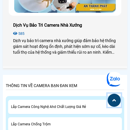
Dịch Vụ Bảo Trì Camera Nhà Xưởng
585
Dịch vụ bảo trì camera nhà xưởng giúp đảm bảo hệ thống
giám sát hoạt động ổn định, phát hiện sớm sự cố, kéo dài
tuổi thọ của hệ thống và giảm thiểu rủi ro an ninh. Kiểm
tra, vệ sinh và khắc phục lỗi định kỳ sẽ giúp doanh nghiệp
tiết kiệm chi phí sửa chữa và tránh gián đoạn trong quá
trình sản xuất.
THÔNG TIN VỀ CAMERA BẠN ĐAN XEM
Lắp Camera Công Nghệ Ahd Chất Lượng Giá Rẻ
Lắp Camera Chống Trộm