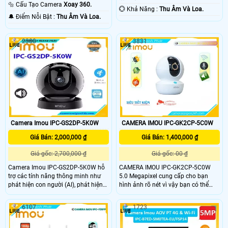
10m Hồng Ngoại Smart IR.
🔩 Cấu Tạo Camera
Xoay 360.
️💮 Khả Năng :
Thu Âm Và Loa.
️🔔 Điểm Nỗi Bật :
Thu Âm Và Loa.
2388
3831
Camera Imou IPC-GS2DP-5K0W
CAMERA IMOU IPC-GK2CP-5C0W
Giá Bán: 2,000,000 ₫
Giá Bán: 1,400,000 ₫
Giá gốc: 2,700,000 ₫
Giá gốc: 00 ₫
Camera Imou IPC-GS2DP-5K0W hỗ
CAMERA IMOU IPC-GK2CP-5C0W
trợ các tính năng thông minh như
5.0 Megapixel cung cấp cho bạn
phát hiện con người (AI), phát hiện
hình ảnh rõ nét vì vậy bạn có thể
thú cưng (AI) và phát hiện chuyển
chọn tùy chọn phù hợp nhất với
động. Camera Imou IPC-GS2DP-
mình. Camera hỗ trợ tính năng phát
6107
1723
5K0W là một sản phẩm camera an
hiện chuyển động thông minh, giúp
ninh đáng chú ý với những tính
gửi thông báo tức thời khi có sự
năng hiện đại và tiện ích.
chuyển động đáng ngờ giúp người