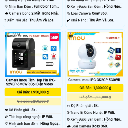
💡 Nhìn Ban Đêm :
Full Color 15m
✪ Xem Được Ban Đêm :
Hồng Ngoại
Có Màu Ban Ðêm.
10m Hồng Ngoại Smart IR.
🌧️ Camera Dòng
2 Mắt Trong Nhà.
🔩 Loại Camera
Xoay 360.
️ƒ Điểm Nỗi Bật :
Thu Âm Và Loa.
️✔️ Khả Năng :
Thu Âm Và Loa.
2314
2990
Camera Imou IPC-GK2CP-5C0WR
Camera Imou Tích Hợp Pin IPC-
S2VBP-5M0WR Gọi Điện Video
Giá Bán: 1,300,000 ₫
Giá Bán: 1,950,000 ₫
Giá gốc: 1,600,000 ₫
Giá gốc: 2,250,000 ₫
️👀 Độ Phân giải :
3k .
👁 Độ Phân giải :
3k .
®️ Trang Bị Công Nghệ :
IP Wifi.
🌠 Tích hợp công nghệ :
IP Wifi.
❂ Xem Được Ban Đêm :
Hồng Ngoại
💡 Hình ảnh ban đêm :
Hồng Ngoại
10m Hồng Ngoại Smart IR.
🌧️ Loại Camera
Xoay 360.