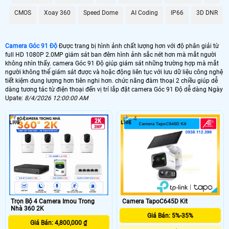
CMOS
Xoay 360
Speed Dome
AI Coding
IP66
3D DNR
Camera Góc 91 Độ
Được trang bị hình ảnh chất lượng hơn với độ phân giải từ
full HD 1080P 2.0MP giám sát ban đêm hình ảnh sắc nét hơn mà mắt người
không nhìn thấy. camera Góc 91 Độ giúp giám sát những trường hợp mà mắt
người không thể giám sát được và hoặc động liên tục với lưu dữ liệu công nghệ
tiết kiệm dung lượng hơn tiên nghi hơn. chức năng đàm thoại 2 chiều giúp dễ
dàng tương tác từ điện thoại đến vị trí lắp đặt camera Góc 91 Độ dễ dàng Ngày
Upate:
8/4/2026 12:00:00 AM
4
4
Trọn Bộ 4 Camera Imou Trong
Camera TapoC645D Kit
Nhà 360 2K
Giá Bán: 5%-35%
Giá Bán: 4,800,000 ₫