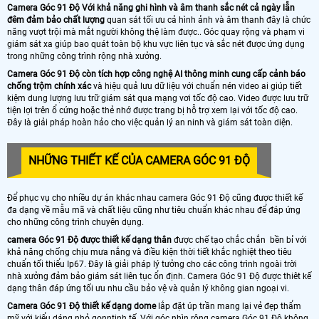
Camera Góc 91 Độ Với khả năng ghi hình và âm thanh sắc nét cả ngày lẫn
đêm đảm bảo chất lượng
quan sát tối ưu cả hình ảnh và âm thanh đây là chức
năng vượt trội mà mắt người không thệ làm được.. Góc quay rộng và phạm vi
giám sát xa giúp bao quát toàn bộ khu vực liên tục và sắc nét được ứng dụng
trong những công trình rộng nhà xưởng.
Camera Góc 91 Độ còn tích hợp công nghệ AI thông minh cung cấp cảnh báo
chống trộm chính xác
và hiệu quả lưu dữ liệu với chuẩn nén video ai giúp tiết
kiệm dung lượng lưu trữ giám sát qua mạng vơi tốc độ cao. Video được lưu trữ
tiện lợi trên ổ cứng hoặc thẻ nhớ được trang bị hỗ trợ xem lại với tốc độ cao.
Đây là giải pháp hoàn hảo cho việc quản lý an ninh và giám sát toàn diện.
NHỮNG THIẾT KẾ CỦA CAMERA GÓC 91 ĐỘ
Để phục vụ cho nhiều dự án khác nhau camera Góc 91 Độ cũng được thiết kế
đa dạng về mẫu mã và chất liệu cũng như tiêu chuẩn khác nhau để đáp ứng
cho những công trình chuyên dụng.
camera Góc 91 Độ được thiết kế dạng thân
được chế tạo chắc chắn bền bỉ với
khả năng chống chịu mưa nắng và điều kiện thời tiết khắc nghiệt theo tiêu
chuẩn tối thiểu Ip67. Đây là giải pháp lý tưởng cho các công trình ngoài trời
nhà xưởng đảm bảo giám sát liên tục ổn định. Camera Góc 91 Độ được thiêt kế
dạng thân đáp ứng tối ưu nhu cầu bảo vệ và quản lý không gian ngoại vi.
Camera Góc 91 Độ thiết kế dạng dome
lắp đặt úp trần mang lại vẻ đẹp thẩm
mỹ với kiểu dáng nhỏ gọnntinh tế. Với góc nhìn rộng camera Góc 91 Độ không