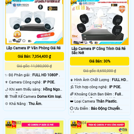
4485
2517
Lắp Camera IP Văn Phòng Giá Rẻ
Lắp Camera IP Công Trình Giá Rẻ
Sắc Nét
Giá Bán: 7,354,400 ₫
Giá Bán: 30%
Giá gốc: 11,080,000 ₫
Giá gốc: 8,650,000 ₫
✨ Độ Phân giải :
FULL HD 1080P .
☀️ Hình Ành Chất Lượng :
FULL HD
⚜️ Camera Công nghệ :
IP POE.
1080P .
🕉️ Tích hợp công nghệ :
IP POE.
🌙 Khi xem thiếu sáng :
Hồng Ngoại
🌈 Khoảng Cách Ban Đêm :
Full
30m Hồng Ngoại SMD.
🕸️ Thiết Kế Camera
Dome Kim loại.
Color 20m Hồng Ngoại SMD.
👑 Loại Camera
Thân Plastic.
️💠 Khả Năng :
Thu Âm.
️💮 Ưu Điểm :
Báo Động Chuyển
Động.
3302
2804