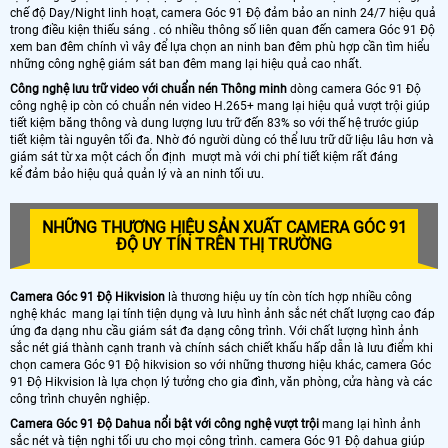
chế độ Day/Night linh hoạt, camera Góc 91 Độ đảm bảo an ninh 24/7 hiệu quả
trong điều kiện thiếu sáng . có nhiều thông số liên quan đến camera Góc 91 Độ
xem ban đêm chính vì vây để lựa chọn an ninh ban đêm phù hợp cần tìm hiểu
những công nghệ giám sát ban đêm mang lại hiệu quả cao nhất.
Công nghệ lưu trữ video với chuẩn nén Thông minh
dòng camera Góc 91 Độ
công nghệ ip còn có chuẩn nén video H.265+ mang lại hiệu quả vượt trội giúp
tiết kiệm băng thông và dung lượng lưu trữ đến 83% so với thế hệ trước giúp
tiết kiệm tài nguyên tối đa. Nhờ đó người dùng có thể lưu trữ dữ liệu lâu hơn và
giám sát từ xa một cách ổn định mượt mà với chi phí tiết kiệm rất đáng
kể đảm bảo hiệu quả quản lý và an ninh tối ưu.
NHỮNG THƯƠNG HIỆU SẢN XUẤT CAMERA GÓC 91
ĐỘ UY TÍN TRÊN THỊ TRƯỜNG
Camera Góc 91 Độ Hikvision
là thương hiệu uy tín còn tích hợp nhiều công
nghệ khác mang lại tính tiện dụng và lưu hình ảnh sắc nét chất lượng cao đáp
ứng đa dạng nhu cầu giám sát đa dạng công trình. Với chất lượng hình ảnh
sắc nét giá thành cạnh tranh và chính sách chiết khấu hấp dẫn là lưu điểm khi
chọn camera Góc 91 Độ hikvision so với những thương hiệu khác, camera Góc
91 Độ Hikvision là lựa chọn lý tưởng cho gia đình, văn phòng, cửa hàng và các
công trình chuyên nghiệp.
Camera Góc 91 Độ Dahua nổi bật với công nghệ vượt trội
mang lại hình ảnh
sắc nét và tiện nghi tối ưu cho mọi công trình. camera Góc 91 Độ dahua giúp