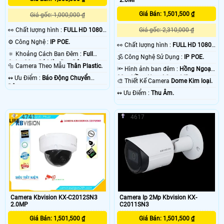
2.0MP
Giá Bán: 1,501,500 ₫
Giá gốc: 1,000,000 ₫
️👀 Chất lượng hình :
FULL HD 1080P
Giá gốc: 2,310,000 ₫
.
⚙ Công Nghệ :
IP POE.
️👀 Chất lượng hình :
FULL HD 1080P
.
🔅 Khoảng Cách Ban Đêm :
Full
🕉️ Công Nghệ Sử Dụng :
IP POE.
Color 20m Có Màu Ban Ðêm.
🔩 Camera Theo Mẫu
Thân Plastic.
🔦 Hình ảnh ban đêm :
Hồng Ngoại
30m Hồng Ngoại Smart IR.
️↭ Ưu Điểm :
Báo Động Chuyển
🎨 Thiết Kế Camera
Dome Kim loại.
Động.
️↭ Ưu Điểm :
Thu Âm.
4741
4617
Camera Kbvision KX-C2012SN3
Camera Ip 2Mp Kbvision KX-
2.0MP
C2011SN3
Giá Bán: 1,501,500 ₫
Giá Bán: 1,501,500 ₫