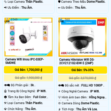
🔩 Loại Camera
Thân Plastic.
🛡 Camera Theo Mẫu
Dome Plastic.
️📢 Ưu Điểm :
Thu Âm.
️↭ Ưu Điểm :
Thu Âm.
2549
560
Camera Wifi Imou IPC-S3EP-
Camera Hikvision Wifi DS-
5M0WE
2CV2121G2-IDW E (2MP)
Giá Bán: 1,700,000 ₫
Giá Bán: 5%-35%
Giá gốc: 1,900,000 ₫
Giá gốc: 3,070,000 ₫
👁️‍🗨 Độ Phân giải :
3k .
👁️‍🗨 Độ sắc nét :
FULL HD 1080P .
🤖️ Trang Bị Công Nghệ :
IP Wifi.
⚜️ Công Nghệ Camera :
IP Wifi.
🌚 Tầm Xa Ban Đêm :
Full Color
💡 Hình ảnh ban đêm :
Hồng Ngoại
30m Có Màu Ban Ðêm.
30m Hồng Ngoại SMD.
⚒ Loại Camera
Thân Plastic.
💢 Camera Dòng
Dome Plastic.
️💎 Chức Năng :
Thu Âm.
️📡 Tích Hợp :
Thu Âm Và Loa.