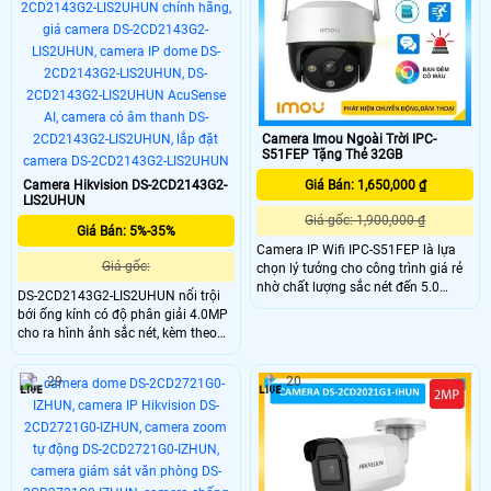
ngoại nhìn ban đêm lên đến 40m
trang bị tính năng AI giúp phân việt
người và xe, giảm báo động ảo.
Camera Imou Ngoài Trời IPC-
S51FEP Tặng Thẻ 32GB
Camera Hikvision DS-2CD2143G2-
Giá Bán: 1,650,000 ₫
LIS2UHUN
Giá gốc: 1,900,000 ₫
Giá Bán: 5%-35%
Camera IP Wifi IPC-S51FEP là lựa
Giá gốc:
chọn lý tưởng cho công trình giá rẻ
nhờ chất lượng sắc nét đến 5.0
DS-2CD2143G2-LIS2UHUN nổi trội
megapixel với khả năng xem ban
bới ống kính có độ phân giải 4.0MP
đêm Full Color trong phạm vi 20m
cho ra hình ảnh sắc nét, kèm theo
camera giúp quan sát hiệu quả vào
đấy với khả năng giám sát bằng
ban đêm như ban ngày
hồng ngoại khoảng cách lên đến
29
20
40m, trang bị chuẩn nén H.265+
giúp tiết kiệm lưu lượng lưu trữ,
trang bị nhiều tính năng AI giúp
hoạt động tốt.