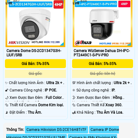
867
834
Camera Dome DS-2CD1347G3H-
Camera WizSense Dahua DH-IPC-
LIUF/SRB
PT2449C1-S-PV-PRO
Giá Bán: 5%-35%
Giá Bán: 5%-35%
Giá gốc:
Giá gốc: liên hệ
✨ Chất lượng hình Ảnh :
Ultra 2k + .
💯 Hình ảnh chất lượng :
Ultra 2k + .
🌠 Camera Công nghệ :
IP POE.
⚛️ Sử dụng công nghệ :
IP.
🌙 Xem Được Ban Đêm :
Full Color
🌛 Xem Được Ban Đêm :
Hồng
30m Có Màu Ban Ðêm.
Ngoại 30m ONVIF.
🔩 Thiết Kế Camera
Dome Kim loại.
🔩 Camera Thiết Kế
Xoay 360.
️📡 Đặt Điểm :
Thu Âm.
️🛃 Khả Năng :
Thu Âm Và Loa.
Thông Tin:
Camera Hikvision DS-2CE16H8T-ITF
Camera IP Dome
Hikvision DS-2CD3321G2E-LIU 2MP
Camera Ip 4Mp Kbvision KX-