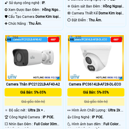
1080P .
🌠 Sử dụng công nghệ :
IP.
❈ Giám sát Ban Đêm :
Hồng Ngoại
✪ Xem Được Ban Đêm :
Hồng Ngoại
30m Hồng Ngoại SMD.
🕸️ Camera Thiết Kế
Dome Kim loại
10m Hồng Ngoại SMD.
🛡 Cấu Tạo Camera
Dome Kim loại +
+ Nhựa.
️💮 Đặt Điểm :
Thu Âm.
Nhựa.
️✤ Chức Năng :
Thu Âm.
266
320
Camera Thân IPC2122LB-AF40-A2
Camera IPC3614LB-AF28-DL-ECO
Giá Bán: 5%-35%
Giá Bán: 5%-35%
Giá gốc: liên hệ
Giá gốc: liên hệ
🔅 Độ sắc nét :
Ultra 2k + .
️👀 Hình Ành Chất Lượng :
Ultra 2k +
.
🏆 Công Nghệ Camera :
IP POE.
👍 Công Nghệ :
IP POE.
💥 Nhìn Ban Đêm :
Full Color 30m
🌜 Hình ảnh ban đêm :
Full Color
Có Màu Ban Ðêm.
30m Có Màu Ban Ðêm.