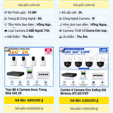
Giá gốc: Liên hệ
Giá gốc: Liên hệ
💯 Độ Phân giải :
10 MP.
️⚡ Độ sắc nét :
3k .
👍 Trang Bị Công Nghệ :
4G.
👍 Công Nghệ Camera :
IP.
💡 Tầm Nhìn Ban Đêm :
Hồng Ngoại
🌙 Hình ảnh ban đêm :
Hồng Ngoại
10m Hồng Ngoại SMD.
10m Hồng Ngoại SMD.
🌧️ Loại Camera
2 Mắt Ngoài Trời.
💎 Camera Thiết Kế
Dome Kim loại
+ Nhựa.
️⇝ Đặt Điểm :
Thu Âm.
️🔮 Ưu Điểm :
Thu Âm.
4
2
Trọn Bộ 4 Camera Imou Trong
Combo 4 Camera Kho Xưởng Giá
Nhà 360 2K
Rẻ Imou IPC-S51FEP
Giá Bán: 4,800,000 ₫
Giá Bán: 6,500,000 ₫
Giá gốc: 6,000,000 ₫
Giá gốc: 7,500,000 ₫