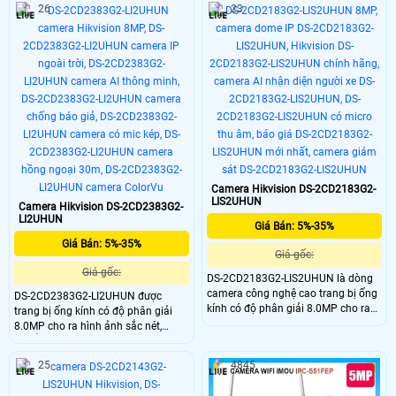
26
23
chớp.
thoại 2 chiều tiện lợi từ xa. Gọi điện
1 chạm về điện thoại tiện lợi. Kết nối
Wi-Fi 6 băng tần kép ổn định. Hỗ trợ
khe thẻ nhớ lên đến 512GB.
Camera Hikvision DS-2CD2183G2-
LIS2UHUN
Camera Hikvision DS-2CD2383G2-
LI2UHUN
Giá Bán: 5%-35%
Giá Bán: 5%-35%
Giá gốc:
Giá gốc:
DS-2CD2183G2-LIS2UHUN là dòng
camera công nghệ cao trang bị ống
DS-2CD2383G2-LI2UHUN được
kính có độ phân giải 8.0MP cho ra
trang bị ống kính có độ phân giải
hình ảnh sắc nét, tích hợp công
8.0MP cho ra hình ảnh sắc nét,
nghệ AI AcuSense có khả năng
chuẩn nén H.265+ giúp tiết kiệm
nhận diện chính xác người và
băng thông khi lưu trữ, với khả năng
25
4845
phương tiện, hạn chế các cảnh báo
nhìn có màu vào ban đêm 30m,
ảo, hỗ trợ chuẩn nén H.265+, hồng
chống ngược sáng WDR 120dB,