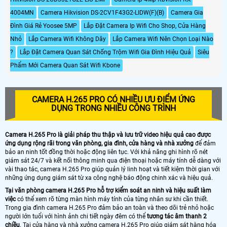
4004MN
Camera Hikvision DS-2CV1F43G2-LIDW(F)(B)
Camera Gia
Đình Giá Rẻ Yoosee 5MP
Lắp Đặt Camera Ip Wifi Cho Shop, Cửa Hàng
Nhỏ
Lắp Camera Wifi Không Dây
Lắp Camera Wifi Nên Chọn Loại Nào
?
Lắp Đặt Camera Quan Sát Chống Trộm Wifi Gia Đình Hiệu Quả
Siêu
Phẩm Mới Camera Quan Sát Wifi Kbone
CAMERA H.265 PRO CÓ NHIỀU ƯU ĐIỂM ỨNG
DỤNG TRONG NHIỀU CÔNG TRÌNH
Camera H.265 Pro là giải pháp thu thập và lưu trữ video hiệu quả cao được
ứng dụng rộng rãi trong văn phòng, gia đình, cửa hàng và nhà xưởng
để đảm
bảo an ninh tốt đồng thời hoặc động liên tục. Với khả năng ghi hình rõ nét
giám sát 24/7 và kết nối thông minh qua điện thoại hoặc máy tính dễ dàng với
vài thao tác, camera H.265 Pro giúp quản lý linh hoạt và tiết kiệm thời gian với
những ứng dụng giám sát từ xa công nghệ báo động chinh xác và hiệu quả.
Tại văn phòng camera H.265 Pro hỗ trợ kiểm soát an ninh và hiệu suất làm
việc
có thể xem rõ từng màn hình máy tính của từng nhân sư khi cần thiết.
Trong gia đình camera H.265 Pro đảm bảo an toàn và theo dõi trẻ nhỏ hoặc
người lớn tuổi với hình ảnh chi tiết ngày đêm có thể
tương tác âm thanh 2
chiều
. Tại cửa hàng và nhà xưởng camera H.265 Pro giúp giám sát hàng hóa