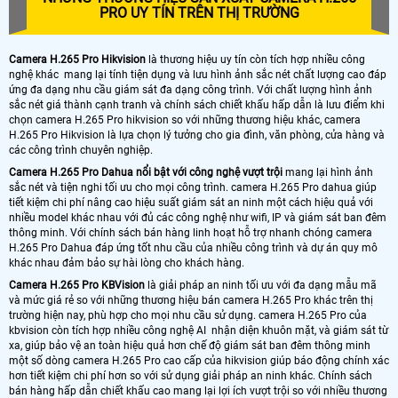
PRO UY TÍN TRÊN THỊ TRƯỜNG
Camera H.265 Pro Hikvision
là thương hiệu uy tín còn tích hợp nhiều công
nghệ khác mang lại tính tiện dụng và lưu hình ảnh sắc nét chất lượng cao đáp
ứng đa dạng nhu cầu giám sát đa dạng công trình. Với chất lượng hình ảnh
sắc nét giá thành cạnh tranh và chính sách chiết khấu hấp dẫn là lưu điểm khi
chọn camera H.265 Pro hikvision so với những thương hiệu khác, camera
H.265 Pro Hikvision là lựa chọn lý tưởng cho gia đình, văn phòng, cửa hàng và
các công trình chuyên nghiệp.
Camera H.265 Pro Dahua nổi bật với công nghệ vượt trội
mang lại hình ảnh
sắc nét và tiện nghi tối ưu cho mọi công trình. camera H.265 Pro dahua giúp
tiết kiệm chi phí nâng cao hiệu suất giám sát an ninh một cách hiệu quả với
nhiều model khác nhau với đủ các công nghệ như wifi, IP và giám sát ban đêm
thông minh. Với chính sách bán hàng linh hoạt hỗ trợ nhanh chóng camera
H.265 Pro Dahua đáp ứng tốt nhu cầu của nhiều công trình và dự án quy mô
khác nhau đảm bảo sự hài lòng cho khách hàng.
Camera H.265 Pro KBVision
là giải pháp an ninh tối ưu với đa dạng mẫu mã
và mức giá rẻ so với những thương hiệu bán camera H.265 Pro khác trên thị
trường hiện nay, phù hợp cho mọi nhu cầu sử dụng. camera H.265 Pro của
kbvision còn tích hợp nhiều công nghệ AI nhận diện khuôn mặt, và giám sát từ
xa, giúp bảo vệ an toàn hiệu quả hơn chế độ giám sát ban đêm thông minh
một số dòng camera H.265 Pro cao cấp của hikvision giúp báo động chính xác
hơn tiết kiệm chi phí hơn so với sử dụng giải pháp an ninh khác. Chính sách
bán hàng hấp dẫn chiết khấu cao mang lại lợi ích vượt trội so với nhiều thương