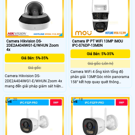
hỗ trợ WiFi, đàm thoại hai chiều, lưu
hợp micro thu âm, đạt chuẩn IP66
trữ thẻ nhớ 512GB và chuẩn bảo vệ
và IK10.
IP66, IK10 hoạt động bền bỉ.
Camera Hikvision DS-
Camera IP PT WiFi 13MP IMOU
2DE2A404IWG1-E/WHUN Zoom
IPC-S76DP-13M0N
4x
Giá Bán: 5%-35%
Giá Bán: 5%-35%
Giá gốc: Liên hệ
Giá gốc:
Camera WiFi 4 ống kính tổng độ
Camera Hikvision DS-
phân giải 13MP.Góc nhìn panorama
2DE2A404IWG1-E/WHUN Zoom 4x
158° kết hợp quay quét thông
mang đến giải pháp giám sát hiện
minh.Zoom kết hợp 12X quan sát
đại với độ phân giải 4MP, zoom
xa rõ nét hơn.Full Color ban đêm với
quang học 4× và hồng ngoại 20m.
4 chế độ ánh sáng thông minh.
20
18
camera này hỗ trợ kết nối WiFi, đàm
thoại hai chiều, nhận diện người và
phương tiện, giúp quản lý hiệu quả
tại gia đình, cửa hàng, văn phòng và
kho xưởng.