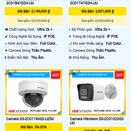
2CD1B47G2H-LIU
2CD1T47G2H-LIU
Giá Bán: 2,149,000 ₫
Giá Bán: 2,051,000 ₫
Giá gốc: 3,070,000 ₫
Giá gốc: 2,930,000 ₫
👁 Chất lượng hình :
Ultra 2k + .
️⚡ Độ Phân giải :
Ultra 2k + .
🌠 Công Nghệ Sử Dụng :
IP POE.
⚜️ Trang Bị Công Nghệ :
IP POE.
⭐ Hình ảnh ban đêm :
Full Color
🌙 Khi xem thiếu sáng :
Full Color
50m Có Màu Ban Ðêm.
50m Có Màu Ban Ðêm.
❄ Camera Dòng
Thân Plastic.
💦 Camera Dòng
Thân Plastic.
️₤ Điểm Nỗi Bật :
Thu Âm.
️⌘ Khả Năng :
Thu Âm.
28
19
Camera DS-2CD1743G2-LIZSU
Camera Hikvision DS-2CD1023G2-
LIU
Giá Bán: 5%-35%