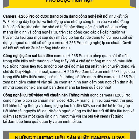
PRO ĐƯỢC TÍCH HỢP
Camera H.265 Pro cò được trang bị đa dạng công nghệ kết nối
như kết nối
WiFi không dây tiện lợi và linh động cho những công trình vừa và nhỏ đồng
thời có hổ trợ khe cắm thẻ nhớ có thể hoặc động độc lập, kết nối qua cổng
mạng ổn định và công nghệ POE trên các dòng cao cấp để cấp nguồn và
truyền dữ liệu qua một cáp duy nhất, giúp lắp đặt dễ dàng tối ưu hiệu suất sử
dụng.. ngoài ra một số dòng camera H.265 Pro công nghệ Ip có chuẩn Onvif
dể kết nối với nhiều hệ thống khác nhau.
Công nghệ giám sát ban đêm
camera H.265 Pro cho phép quan sát rõ nét
trong điều kiện mắt thường không thấy Với 4 chế độ thông minh: có màu liên
tục, hồng ngoại liên tục, tự động bật chế độ màu khi phát hiện chuyển động, và
chế độ Day/Night linh hoạt, camera H.265 Pro đảm bảo an ninh 24/7 hiệu quả
trong điều kiện thiếu sáng . có nhiều thông số liên quan đến camera H.265 Pro
xem ban đêm chính vì vây để lựa chọn an ninh ban đêm phù hợp cần tìm hiểu
những công nghệ giám sát ban đêm mang lại hiệu quả cao nhất.
Công nghệ lưu trữ video với chuẩn nén Thông minh
dòng camera H.265 Pro
công nghệ ip còn có chuẩn nén video H.265+ mang lại hiệu quả vượt trội giúp
tiết kiệm băng thông và dung lượng lưu trữ đến 83% so với thế hệ trước giúp
tiết kiệm tài nguyên tối đa. Nhờ đó người dùng có thể lưu trữ dữ liệu lâu hơn và
giám sát từ xa một cách ổn định mượt mà với chi phí tiết kiệm rất đáng
kể đảm bảo hiệu quả quản lý và an ninh tối ưu.
NHỮNG THƯƠNG HIỆU SẢN XUẤT CAMERA H.265