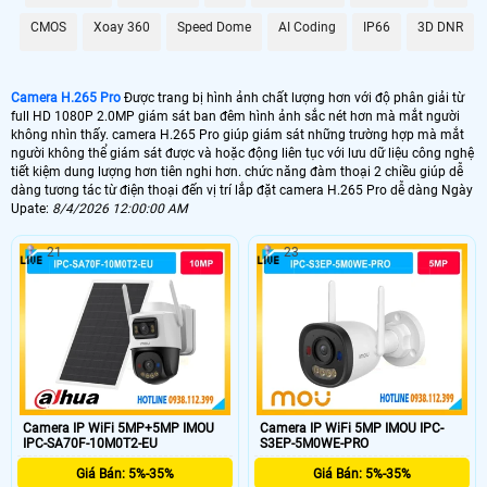
CMOS
Xoay 360
Speed Dome
AI Coding
IP66
3D DNR
Camera H.265 Pro
Được trang bị hình ảnh chất lượng hơn với độ phân giải từ
full HD 1080P 2.0MP giám sát ban đêm hình ảnh sắc nét hơn mà mắt người
không nhìn thấy. camera H.265 Pro giúp giám sát những trường hợp mà mắt
người không thể giám sát được và hoặc động liên tục với lưu dữ liệu công nghệ
tiết kiệm dung lượng hơn tiên nghi hơn. chức năng đàm thoại 2 chiều giúp dễ
dàng tương tác từ điện thoại đến vị trí lắp đặt camera H.265 Pro dễ dàng Ngày
Upate:
8/4/2026 12:00:00 AM
21
23
Camera IP WiFi 5MP+5MP IMOU
Camera IP WiFi 5MP IMOU IPC-
IPC-SA70F-10M0T2-EU
S3EP-5M0WE-PRO
Giá Bán: 5%-35%
Giá Bán: 5%-35%