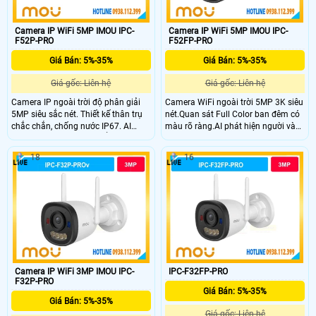
Camera IP WiFi 5MP IMOU IPC-
Camera IP WiFi 5MP IMOU IPC-
F52P-PRO
F52FP-PRO
Giá Bán: 5%-35%
Giá Bán: 5%-35%
Giá gốc: Liên hệ
Giá gốc: Liên hệ
Camera IP ngoài trời độ phân giải
Camera WiFi ngoài trời 5MP 3K siêu
5MP siêu sắc nét. Thiết kế thân trụ
nét.Quan sát Full Color ban đêm có
chắc chắn, chống nước IP67. AI
màu rõ ràng.AI phát hiện người và
phát hiện người và chuyển động
phương tiện chính xác.Tích hợp đèn
chính xác Tầm nhìn đêm hồng
cảnh báo xanh đỏ chống đột nhập.
18
16
ngoại lên đến 25m.
Camera IP WiFi 3MP IMOU IPC-
IPC-F32FP-PRO
F32P-PRO
Giá Bán: 5%-35%
Giá Bán: 5%-35%
Giá gốc: Liên hệ