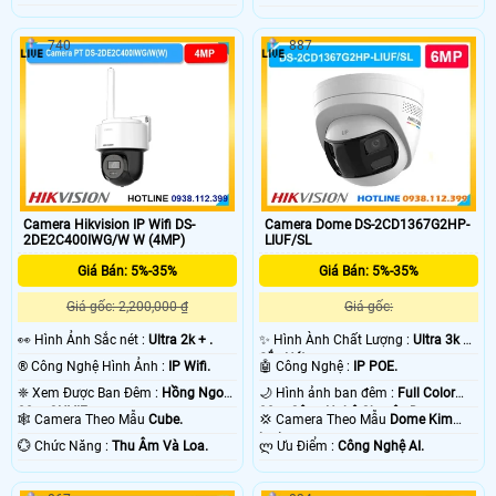
740
887
Camera Hikvision IP Wifi DS-
Camera Dome DS-2CD1367G2HP-
2DE2C400IWG/W W (4MP)
LIUF/SL
Giá Bán: 5%-35%
Giá Bán: 5%-35%
Giá gốc: 2,200,000 ₫
Giá gốc:
️👀 Hình Ảnh Sắc nét :
Ultra 2k + .
✨ Hình Ành Chất Lượng :
Ultra 3k +
Sắc Nét .
®️ Công Nghệ Hình Ảnh :
IP Wifi.
🤖️ Công Nghệ :
IP POE.
❈ Xem Được Ban Đêm :
Hồng Ngoại
🌙 Hình ảnh ban đêm :
Full Color
30m ONVIF.
30m Công Nghệ Chuyên Dụng.
🕸️ Camera Theo Mẫu
Cube.
💢 Camera Theo Mẫu
Dome Kim
loại.
️💮 Chức Năng :
Thu Âm Và Loa.
️ლ Ưu Điểm :
Công Nghệ AI.