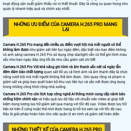
hoạt động sản xuất giảm thiểu rủi ro thất thoát. Đây là công cụ quan trọng cho
quản lý nhanh hiệu quả và chính xác nhất.
NHỮNG ƯU ĐIỂM CỦA CAMERA H.265 PRO MANG
LẠI
Camera H.265 Pro mang đến nhiều ưu điểm vượt trội mà mắt người có thể
không làm được
như giám sát liên tục ngày đêm, dặc biệt vào ban đêm không
có anh sáng camera H.265 Pro sử dụng chip starlight vẫn có thể ghi hình màu
sắc như ban ngày đáp ứng tối đa nhu cầu giám sát chi tiết.
Camera H.265 Pro Với khả năng ghi hình và âm thanh sắc nét cả ngày lẫn
đêm đảm bảo chất lượng
quan sát tối ưu cả hình ảnh và âm thanh đây là chức
năng vượt trội mà mắt người không thệ làm được.. Góc quay rộng và phạm vi
giám sát xa giúp bao quát toàn bộ khu vực liên tục và sắc nét được ứng dụng
trong những công trình rộng nhà xưởng.
Camera H.265 Pro còn tích hợp công nghệ AI thông minh cung cấp cảnh báo
chống trộm chính xác
và hiệu quả lưu dữ liệu với chuẩn nén video ai giúp tiết
kiệm dung lượng lưu trữ giám sát qua mạng vơi tốc độ cao. Video được lưu trữ
tiện lợi trên ổ cứng hoặc thẻ nhớ được trang bị hỗ trợ xem lại với tốc độ cao.
Đây là giải pháp hoàn hảo cho việc quản lý an ninh và giám sát toàn diện.
NHỮNG THIẾT KẾ CỦA CAMERA H.265 PRO