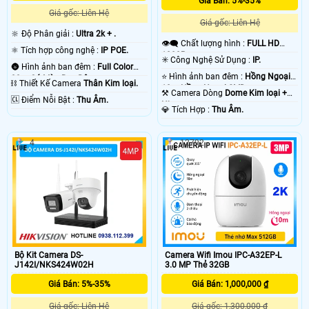
Giá Bán: 5%-35%
Giá gốc: Liên Hệ
Giá gốc: Liên Hệ
🔆 Độ Phân giải :
Ultra 2k + .
👁️‍🗨 Chất lượng hình :
FULL HD
⚛️ Tích hợp công nghệ :
IP POE.
1080P .
✳️ Công Nghệ Sử Dụng :
IP.
🌚 Hình ảnh ban đêm :
Full Color
⭐ Hình ảnh ban đêm :
Hồng Ngoại
30m Có Màu Ban Ðêm.
⛓ Thiết Kế Camera
Thân Kim loại.
10m Hồng Ngoại SMD.
⚒ Camera Dòng
Dome Kim loại +
️🆑 Điểm Nỗi Bật :
Thu Âm.
Nhựa.
️💎 Tích Hợp :
Thu Âm.
4
12792
Bộ Kit Camera DS-
Camera Wifi Imou IPC-A32EP-L
J142I/NKS424W02H
3.0 MP Thẻ 32GB
Giá Bán: 5%-35%
Giá Bán: 1,000,000 ₫
Giá gốc: Liên Hệ
Giá gốc: 1,300,000 ₫