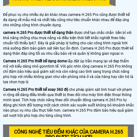
Để phục vụ cho nhiều dự án khác nhau camera H.265 Pro cũng được thiết kế
đa dạng về mẫu mã và chất liệu cũng như tiêu chuẩn khác nhau để đáp ứng
cho những công trình chuyên dụng.
camera H.265 Pro được thiết kế dạng thân
được chế tạo chắc chắn bền bỉ với
khả năng chống chịu mưa nắng và điều kiện thời tiết khắc nghiệt theo tiêu
chuẩn tối thiểu Ip67. Đây là giải pháp lý tưởng cho các công trình ngoài trời
nhà xưởng đảm bảo giám sát liên tục ổn định. Camera H.265 Pro được thiêt kế
dạng thân đáp ứng tối ưu nhu cầu bảo vệ và quản lý không gian ngoại vi.
Camera H.265 Pro thiết kế dạng dome
lắp đặt úp trần mang lại vẻ đẹp thẩm
mỹ với kiểu dáng nhỏ gọnntinh tế. Với góc nhìn rộng camera H.265 Pro không
chỉ đảm bảo hiệu quả giám sát mà còn nâng cao tính sang trọng chức năng
phù hợp với nhiều không gian như văn phòng nhà ở và cửa hàng hay căn hộ là
lựa chọn hợp lý.
Camera H.265 Pro thiết kế xoay 360 độ
cho phép giám sát linh hoạt với phạm
vi rộng dễ dàng điều khiển qua thiết bị theo đỏi như máy tính điện thoại thông
minh ipad. Tích hợp chức năng theo dõi chuyển động camera H.265 Pro tự
động ghi hình đối tượng một cách chính xác xuyên suốt không bỏ khoảnh khắc
nào phục vụ nhu cầu thực tiển hơn. camera H.265 Pro đảm bảo hiệu quả giám
sát vượt trội phù hợp cho từng công trình.
CÔNG NGHỆ TIÊU ĐỂM KHÁC CỦA CAMERA H.265