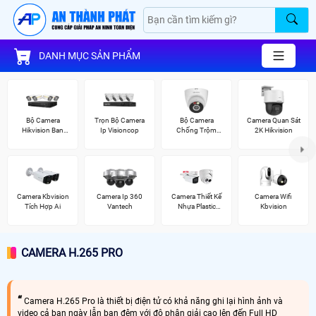
DANH MỤC SẢN PHẨM
Bộ Camera
Trọn Bộ Camera
Bộ Camera
Camera Quan Sát
Hikvision Ban
Ip Visioncop
Chống Trộm
2K Hikvision
Đêm Có Màu
Kbvision
Camera Kbvision
Camera Ip 360
Camera Thiết Kế
Camera Wifi
Tích Hợp Ai
Vantech
Nhựa Plastic
Kbvision
Dahua
CAMERA H.265 PRO
Camera H.265 Pro là thiết bị điện tử có khả năng ghi lại hình ảnh và
video cả ban ngày lẫn ban đêm với độ phân giải cao lên đến Full HD