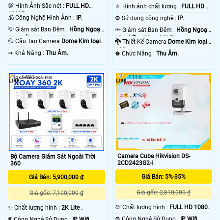
💯 Hình Ảnh Sắc nét :
FULL HD
🔅 Hình ảnh chất lượng :
FULL HD
1080P .
1080P .
🕉️ Công Nghệ Hình Ảnh :
IP.
⚙ Sử dụng công nghệ :
IP.
💡 Giám sát Ban Đêm :
Hồng Ngoại
🔦 Giám sát Ban Đêm :
Hồng Ngoại
10m Hồng Ngoại SMD.
10m Hồng Ngoại SMD.
💦 Cấu Tạo Camera
Dome Kim loại
🐉️ Thiết Kế Camera
Dome Kim loại
+ Nhựa.
+ Nhựa.
️⇝ Khả Năng :
Thu Âm.
️♚ Chức Năng :
Thu Âm.
1403
1116
Camera Cube Hikvision DS-
Bộ Camera Giám Sát Ngoài Trời
2CD2423G2-I
360
Giá Bán: 5%-35%
Giá Bán: 5,900,000 ₫
Giá gốc: 2,810,000 ₫
Giá gốc: 7,100,000 ₫
💯 Chất lượng hình :
FULL HD 1080P
✨ Chất lượng hình :
2K Lite .
.
⚙ Công Nghệ Sử Dụng :
IP Wifi.
®️ Công Nghệ Sử Dụng :
IP Wifi.