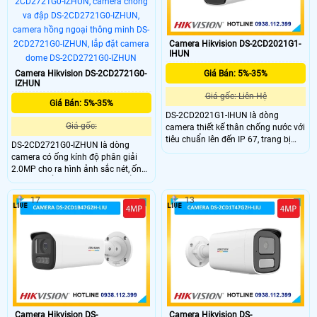
Camera Hikvision DS-2CD2021G1-
IHUN
Camera Hikvision DS-2CD2721G0-
Giá Bán: 5%-35%
IZHUN
Giá gốc: Liên Hệ
Giá Bán: 5%-35%
DS-2CD2021G1-IHUN là dòng
Giá gốc:
camera thiết kế thân chống nước với
tiêu chuẩn lên đến IP 67, trang bị
DS-2CD2721G0-IZHUN là dòng
ống kính có độ phân giải 2.0Mp cho
camera có ống kính độ phân giải
ra hình ảnh sắc nét, chuẩn nén
2.0MP cho ra hình ảnh sắc nét, ống
H.265+ giúp tiết kiệm băng thông
kính có thể zoom tự động, chuẩn
khi lưu trữ, có thể lắp đặt ở ngoài
nén hình ảnh H.265+, trang bị tính
trời với tiêu chuẩn chống nước IP
17
13
năng thông minh, phát hiện khuôn
67.
mặt, phát hiện người vào khu vực
cấm, phát hiện vượt rào ảo.
Camera Hikvision DS-
Camera Hikvision DS-