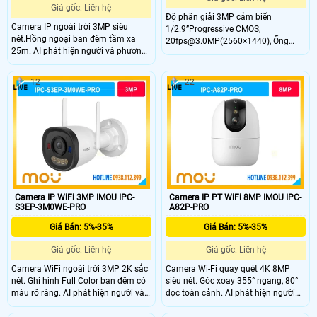
Giá gốc: Liên hệ
Độ phân giải 3MP cảm biến
Camera IP ngoài trời 3MP siêu
1/2.9”Progressive CMOS,
nét.Hồng ngoại ban đêm tầm xa
20fps@3.0MP(2560×1440), Ống
25m. AI phát hiện người và phương
kính cố định 2.8mm, Chuẩn nén
tiện thông minh.Cảnh báo đèn đỏ –
H.265, Chế độ ngày đêm(ICR),
xanh tăng tính răn đe.
chống ngược sáng HDR Tích hợp
12
22
mic,Hỗ trợ công nghệ thông minh:
Phát hiện chuyển động, phát hiện
con người. Hỗ trợ khe cắm thẻ nhớ
Micro SD lên đến 512GB
Camera IP WiFi 3MP IMOU IPC-
Camera IP PT WiFi 8MP IMOU IPC-
S3EP-3M0WE-PRO
A82P-PRO
Giá Bán: 5%-35%
Giá Bán: 5%-35%
Giá gốc: Liên hệ
Giá gốc: Liên hệ
Camera WiFi ngoài trời 3MP 2K sắc
Camera Wi-Fi quay quét 4K 8MP
nét. Ghi hình Full Color ban đêm có
siêu nét. Góc xoay 355° ngang, 80°
màu rõ ràng. AI phát hiện người và
dọc toàn cảnh. AI phát hiện người
phương tiện chính xác. Báo động
và thú cưng chính xác. Hỗ trợ nhìn
chủ động bằng còi 110dB và đèn
đêm Full-color thông minh. Đàm