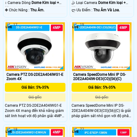
10m Hồng Ngoại SMD.
20m Hồng Ngoại Smart IR.
↕️ Camera Dòng
Dome Kim loại +
🤹 Loại Camera
Dome Kim loại +
Nhựa.
Nhựa.
️✤ Chức Năng :
Thu Âm.
️ლ Ưu Điểm :
Thu Âm Và Loa.
17
19
Camera PTZ DS-2DE2A404IWG1-E
Camera SpeedDome Mini IP DS-
Zoom 4X
2DE2A404IW-DE3(C0)(S6)(C)
Giá Bán: 5%-35%
Giá Bán: 5%-35%
Giá gốc:
Giá gốc:
Camera PTZ DS-2DE2A404IWG1-E
Camera SpeedDome Mini IP DS-
Zoom 4X mang đến khả năng giám
2DE2A404IW-DE3(C0)(S6)(C) là giải
sát linh hoạt với độ phân giải 4MP
pháp giám sát nhỏ gọn với độ phân
và khả năng zoom quang học 4×
giải 4MP sắc nét, zoom quang học
giám sát đêm với hồng ngoại
4× linh hoạt và hồng ngoại 20m.
18
77
20m.DS-2DE2A404IWG1-E nổi bật
Thiết bị hỗ trợ chuẩn nén H.265+,
nhờ nhận diện người, phương tiện,
chống ngược sáng 120dB WDR, tích