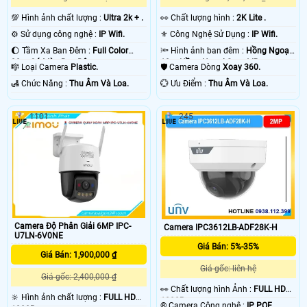
💯 Hình ảnh chất lượng :
Ultra 2k + .
️👀 Chất lượng hình :
2K Lite .
⚙ Sử dụng công nghệ :
IP Wifi.
⚜️ Công Nghệ Sử Dụng :
IP Wifi.
🌔 Tầm Xa Ban Đêm :
Full Color
🔦 Hình ảnh ban đêm :
Hồng Ngoại
30m Có Màu Ban Ðêm.
10m Hồng Ngoại Smart IR.
🎼️ Loại Camera
Plastic.
🛡 Camera Dòng
Xoay 360.
️🛃 Chức Năng :
Thu Âm Và Loa.
️💮 Ưu Điểm :
Thu Âm Và Loa.
1101
245
Camera Độ Phân Giải 6MP IPC-
Camera IPC3612LB-ADF28K-H
U7LN-6V0NE
Giá Bán: 5%-35%
Giá Bán: 1,900,000 ₫
Giá gốc: liên hệ
Giá gốc: 2,400,000 ₫
️👀 Chất lượng hình Ảnh :
FULL HD
🔆 Hình ảnh chất lượng :
FULL HD
1080P .
®️ Camera Công nghệ :
IP POE.