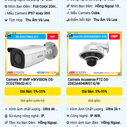
🌈 Nhìn Ban Đêm :
Hồng Ngoại 10m
❂ Nhìn Ban Đêm :
Full Color 20m
Hồng Ngoại Smart IR.
Có Màu Ban Ðêm.
🎨 Mẫu Camera
Cube.
↕️ Mẫu Camera
IP67 xoay 360.
️🛃 Điểm Nỗi Bật :
Thu Âm Và Loa.
️💎 Tích Hợp :
Thu Âm Và Loa.
24
17
Camera IP 8MP HIKVISION DS-
Camera Acusense PTZ DS-
2CD2T86G2-4I C
2DE2A404IWG1-E/W
Giá Bán: 5%-35%
Giá Bán: 5%-35%
Giá gốc: Liên hệ
Giá gốc:
🔆 Hình ảnh chất lượng :
Ultra 4k 👍🏾
✨ Hình Ành Chất Lượng :
Ultra 2k + .
.
🤖️ Sử dụng công nghệ :
IP.
⚒ Công Nghệ :
IP Wifi.
🌈 Tầm Xa Ban Đêm :
Hồng Ngoại
❂ Hình ảnh ban đêm :
Hồng Ngoại