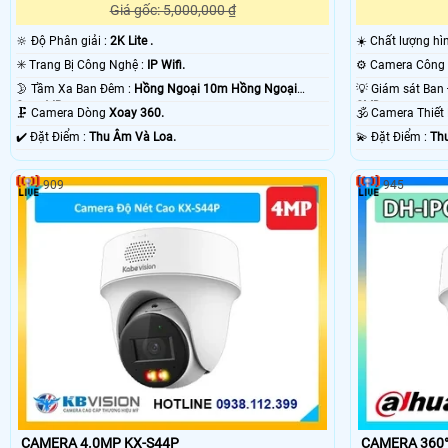
Giá gốc: 5,000,000 ₫
🔆 Độ Phân giải :
2K Lite .
☀️ Chất lượng h
✳️ Trang Bị Công Nghệ :
IP Wifi.
🌛 Tầm Xa Ban Đêm :
Hồng Ngoại 10m Hồng Ngoại
Smart IR.
SMD.
🗜️ Camera Dòng
Xoay 360.
🕉️ Camera Thiế
️✔️ Đặt Điểm :
Thu Âm Và Loa.
️💫 Đặt Điểm :
Th
909
945
CAMERA 4.0MP KX-S44P
CAMERA 360°