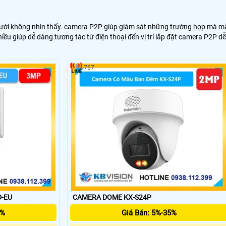
người không nhìn thấy. camera P2P giúp giám sát những trường hợp mà m
iều giúp dễ dàng tương tác từ điện thoại đến vị trí lắp đặt camera P2P dễ
767
D-EU
CAMERA DOME KX-S24P
5%
Giá Bán: 5%-35%