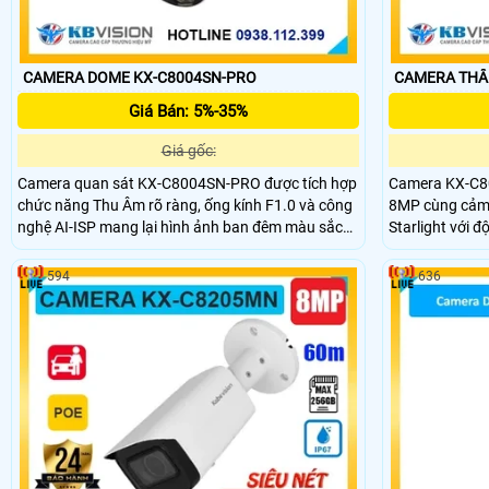
CAMERA DOME KX-C8004SN-PRO
CAMERA THÂN
Giá Bán: 5%-35%
Giá gốc:
Camera quan sát KX-C8004SN-PRO được tích hợp
Camera KX-C80
chức năng Thu Âm rõ ràng, ống kính F1.0 và công
8MP cùng cảm 
nghệ AI-ISP mang lại hình ảnh ban đêm màu sắc
Starlight với 
sống động. DWDR 120db và Chống Ngược Sáng
camera cho hìn
giúp tăng cường độ sáng và chất lượng hình ảnh,
sáng cực thấp
594
636
cho phép xem rõ hơn dù ở đâu.
sáng ấm hỗ tr
50m.