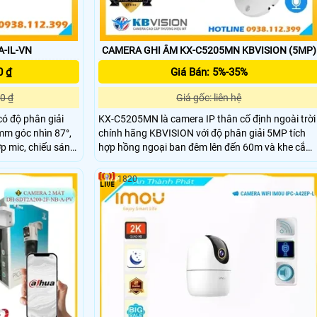
-IL-VN
CAMERA GHI ÂM KX-C5205MN KBVISION (5MP)
0 ₫
Giá Bán: 5%-35%
0 ₫
Giá gốc: liên hệ
ó độ phân giải
KX-C5205MN là camera IP thân cố định ngoài trời
mm góc nhìn 87°,
chính hãng KBVISION với độ phân giải 5MP tích
ợp mic, chiếu sáng
hợp hồng ngoại ban đêm lên đến 60m và khe cắm
hồng ngoại 30m,
thẻ nhớ tối đa 256GB. Camera hỗ trợ POE tích hợ
p nguồn qua
micro ghi âm và khả năng phân biệt người và xe
1820
thông minh, phù hợp lắp đặt an ninh hiệu quả. Với
thiết kế vỏ kim loại chuẩn IP67 chống nước bụi bẩ
giá rẻ nhưng chất lượng cho mọi công trình.