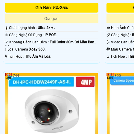
Giá Bán: 5%-35%
Giá gốc:
☀️ Chất lượng hình :
Ultra 2k + .
👁 Hình Ành Ch
⚛️ Công Nghệ Sử Dụng :
IP POE.
🕉️ Công Nghệ :
I
💡 Khoảng Cách Ban Đêm :
Full Color 30m Có Màu Ban
Ðêm.
↕️ Loại Camera
Xoay 360.
🐉️ Mẫu Camera
️🎙 Tích Hợp :
Thu Âm Và Loa.
️➲ Tích Hợp :
Thu
744
800