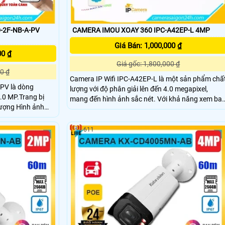
-2F-NB-A-PV
CAMERA IMOU XOAY 360 IPC-A42EP-L 4MP
Giá Bán: 1,000,000 ₫
00 ₫
Giá gốc: 1,800,000 ₫
0 ₫
Camera IP Wifi IPC-A42EP-L là một sản phẩm chấ
PV là dòng
lượng với độ phân giải lên đến 4.0 megapixel,
.0 MP.Trang bị
mang đến hình ảnh sắc nét. Với khả năng xem ban
ượng Hình ảnh
đêm thông qua công nghệ hồng ngoại 10m,
i 30m. Thiết kế
camera này hiệu quả trong việc giám sát khu vực
động hình dạng con
vào buổi tối. Được trang bị công nghệ IP Wifi,
611
ràng.
không giảm chất lượng hình ảnh khi truy cập từ x