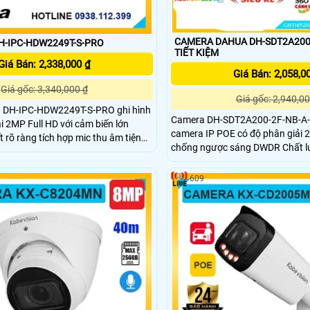
CAMERA DAHUA DH-SDT2A200
H-IPC-HDW2249T-S-PRO
TIẾT KIỆM
Giá Bán: 2,338,000 ₫
Giá Bán: 2,058,0
Giá gốc: 3,340,000 ₫
Giá gốc: 2,940,00
 DH-IPC-HDW2249T-S-PRO ghi hình
Camera DH-SDT2A200-2F-NB-A-
ải 2MP Full HD với cảm biến lớn
camera IP POE có độ phân giải 2
ết rõ ràng tích hợp mic thu âm tiện
chống ngược sáng DWDR Chất l
nh ảnh lẫn âm thanh hỗ trợ hồng
ban đêm sáng đẹp với hồng ngoạ
g ấm 30m cho màu sắc trung thực
nhỏ gọn kim loại và nhựa. Báo 
609
AI SMD Plus giảm báo động giả
người tích hợp thu âm và loa rõ 
i và xe hiệu quả