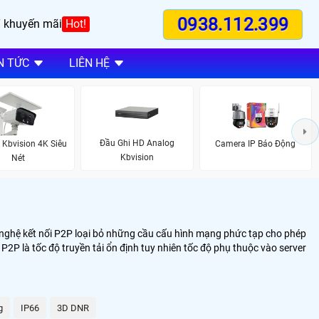
0938.112.399
 khuyến mãi
Hot!
N TỨC
LIÊN HỆ
Đầu Ghi HD Analog
Kbvision 4K Siêu
Camera IP Báo Động
Kbvision
Nét
g nghệ kết nối P2P loại bỏ những cầu cấu hình mạng phức tạp cho phép
 P2P là tốc độ truyền tải ổn định tuy nhiên tốc độ phụ thuộc vào server
g
IP66
3D DNR