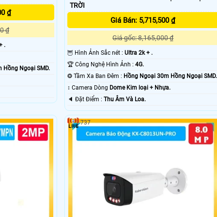
TRỜI
00 ₫
Giá Bán: 5,715,500 ₫
0 ₫
Giá gốc: 8,165,000 ₫
+ .
🦉 Hình Ảnh Sắc nét :
Ultra 2k + .
🏆 Công Nghệ Hình Ảnh :
4G.
0m Hồng Ngoại SMD.
❂ Tầm Xa Ban Đêm :
Hồng Ngoại 30m Hồng Ngoại SMD.
↕️ Camera Dòng
Dome Kim loại + Nhựa.
️🔈 Đặt Điểm :
Thu Âm Và Loa.
737