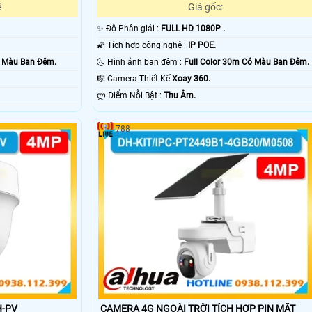
ệ
Giá gốc:
✨ Độ Phân giải :
FULL HD 1080P .
🌠 Tích hợp công nghệ :
IP POE.
ó Màu Ban Ðêm.
🌜 Hình ảnh ban đêm :
Full Color 30m Có Màu Ban Ðêm.
🎼️ Camera Thiết Kế
Xoay 360.
️ლ Điểm Nỗi Bật :
Thu Âm.
788
H-PV
CAMERA 4G NGOÀI TRỜI TÍCH HỢP PIN MẶT