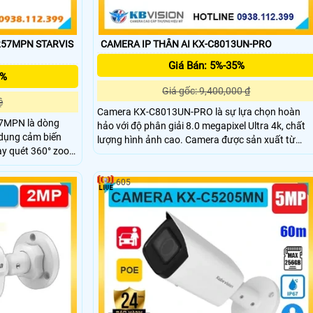
257MPN STARVIS
CAMERA IP THÂN AI KX-C8013UN-PRO
Giá Bán: 5%-35%
5%
Giá gốc: 9,400,000 ₫
ệ
Camera KX-C8013UN-PRO là sự lựa chọn hoàn
7MPN là dòng
hảo với độ phân giải 8.0 megapixel Ultra 4k, chất
 dụng cảm biến
lượng hình ảnh cao. Camera được sản xuất từ
ay quét 360° zoom
chất liệu kim loại, hỗ trợ cảnh báo cống trộm chủ
ht cho hình ảnh
động. Với cảm biến chuyển động. Chức năng thu
 cực thấp. Tích
âm và loa trên camera giúp nghe và nói trong
605
100m và đèn LED
phạm vi 3m.