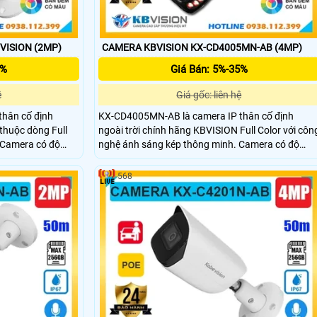
VISION (2MP)
CAMERA KBVISION KX-CD4005MN-AB (4MP)
5%
Giá Bán: 5%-35%
ệ
Giá gốc: liên hệ
hân cố định
KX-CD4005MN-AB là camera IP thân cố định
thuộc dòng Full
ngoài trời chính hãng KBVISION Full Color với côn
 Camera có độ
nghệ ánh sáng kép thông minh. Camera có độ
oại lên đến 60m,
phân giải 4MP hỗ trợ hồng ngoại ban đêm lên đến
256GB, phân biệt
60m, tích hợp khe cắm thẻ nhớ tối đa 256GB và
568
 kim loại chắc
khả năng phân biệt người và xe chính xác. Với vỏ
ích hợp POE và giá
kim loại chắc chắn chuẩn IP67, hỗ trợ POE, KX-
họn tối ưu cho
CD4005MN-AB là lựa chọn camera giá rẻ, bền bỉ v
hiệu quả.