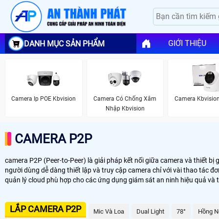
GIỚI THIỆU
DANH MỤC SẢN PHẨM
Camera Ip POE Kbvision
Camera Có Chống Xâm
Camera Kbvision
Nhập Kbvision
CAMERA P2P
camera P2P (Peer-to-Peer) là giải pháp kết nối giữa camera và thiết 
người dùng dễ dàng thiết lập và truy cập camera chỉ với vài thao tác đơ
quản lý cloud phù hợp cho các ứng dụng giám sát an ninh hiệu quả và ti
LẮP CAMERA P2P
Mic Và Loa
Dual Light
78°
Hồng N