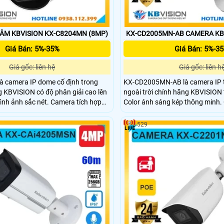
ÂM KBVISION KX-C8204MN (8MP)
KX-CD2005MN-AB CAMERA KB
Giá Bán: 5%-35%
Giá Bán: 5%-3
Giá gốc: liên hệ
Giá gốc: liên h
 camera IP dome cố định trong
KX-CD2005MN-AB là camera IP t
 KBVISION có độ phân giải cao lên
ngoài trời chính hãng KBVISION 
nh ảnh sắc nét. Camera tích hợp
Color ánh sáng kép thông minh.
, mic ghi âm, khe cắm thẻ nhớ lên
phân giải 2MP, tầm nhìn hồng ng
ông nghệ phân biệt người, xe
hỗ trợ khe cắm thẻ nhớ lên đến 
529
 trợ POE, vỏ kim loại chắc chắn,
được người và xe. Với thiết kế vỏ
4MN là lựa chọn giá rẻ, chất
chắn, chuẩn chống nước IP67, t
giải pháp giám sát an ninh.
thành cực kỳ hợp lý đây là lựa c
giám sát an ninh.