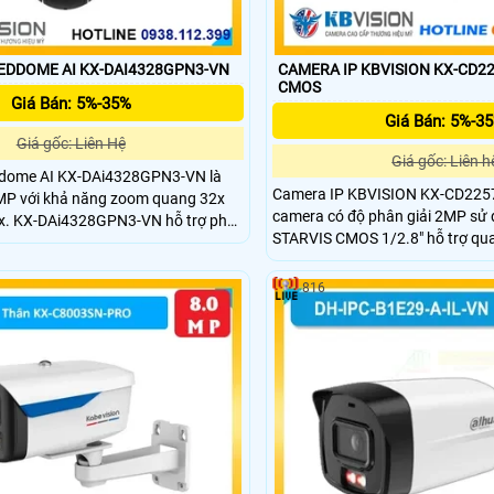
EDDOME AI KX-DAI4328GPN3-VN
CAMERA IP KBVISION KX-CD2
CMOS
Giá Bán: 5%-35%
Giá Bán: 5%-3
Giá gốc: Liên Hệ
Giá gốc: Liên h
dome AI KX-DAi4328GPN3-VN là
Camera IP KBVISION KX-CD225
MP với khả năng zoom quang 32x
camera có độ phân giải 2MP sử
x. KX-DAi4328GPN3-VN hỗ trợ phát
STARVIS CMOS 1/2.8" hỗ trợ qu
, nhận dạng người và xe (SMD 4.0),
quang 25X và công nghệ Starlig
 AI Auto Tracking và IVS, hồng
sắc nét trong điều kiện ánh sáng
50m và chuẩn bảo vệ IP67 và IK10.
816
hợp AI thông minh hồng ngoại 
màu 50m.