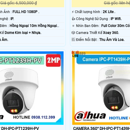
Giá gốc: 6,500,000 ₫
Giá gốc: liên h
ình Ảnh :
FULL HD 1080P .
️⚡ Chất lượng hình :
2K Lite .
⚙ Camera Công nghệ :
IP.
👍 Công Nghệ Sử Dụng :
IP Wifi.
💡 Giám sát Ban Đêm :
Hồng Ngoại 10m Hồng Ngoại
🔅 Nhìn Ban Đêm :
Full Color 30m C
t Kế
Dome Kim loại + Nhựa.
🎲 Camera Thiết Kế
Xoay 360.
u Âm.
️🆑 Điểm Nỗi Bật :
Thu Âm Và Loa.
889
 DH-IPC-PT1239H-PV
CAMERA 360° DH-IPC-PT1439