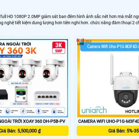
từ full HD 1080P 2.0MP giám sát ban đêm hình ảnh sắc nét hơn mà mắt 
ng nghệ tiết kiệm dung lượng hơn tiên nghi hơn. chức năng đàm thoại 2 ch
363
GOÀI TRỜI XOAY 360 DH-P5B-PV
CAMERA WIFI UHO-P1G-M3F4
Giá Bán: 5,500,000 ₫
Giá Bán: 5%-3