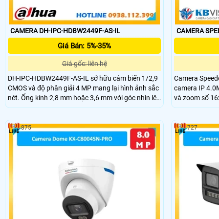
CAMERA DH-IPC-HDBW2449F-AS-IL
CAMERA SPE
Giá Bán: 5%-35%
Giá gốc: liên hệ
DH-IPC-HDBW2449F-AS-IL sở hữu cảm biến 1/2,9
Camera Speed
CMOS và độ phân giải 4 MP mang lại hình ảnh sắc
camera IP 4.0
nét. Ống kính 2,8 mm hoặc 3,6 mm với góc nhìn lên
và zoom số 16
đến 101° hoặc 83°. Đèn hồng ngoại và đèn ánh
hiện khuôn mặt
sáng ấm chiếu xa 30 m hỗ trợ quan sát ban đêm.
cùng chức năng
Hỗ trợ thẻ nhớ lưu trữ tối đa 256GB và tên miền
ngoại tầm xa 1
875
727
xem camera từ xa qua app hoặc web.