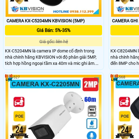
CAMERA KX-C5204MN KBVISION (5MP)
CAMERA GHI 
Giá Bán: 5%-35%
Giá gốc: liên hệ
KX-C5204MN là camera IP dome cố định trong
KX-C8204MN là
nhà chính hãng KBVISION với độ phân giải 5MP,
nhà chính hãng
tích hợp hồng ngoại tầm xa 40m và mic ghi âm.
đến 8MP cho hì
Camera hỗ trợ khe cắm thẻ nhớ lên đến 256GB,
hồng ngoại 40m
khả năng phân biệt người và xe, cùng công nghệ
đến 256GB và c
527
568
POE tiện lợi. Với thiết kế vỏ kim loại bền bỉ và giá
thông minh. Hỗ
thành rẻ, đây là lựa chọn lý tưởng cho giải pháp
camera KX-C820
giám sát chất lượng.
lượng cao cho 