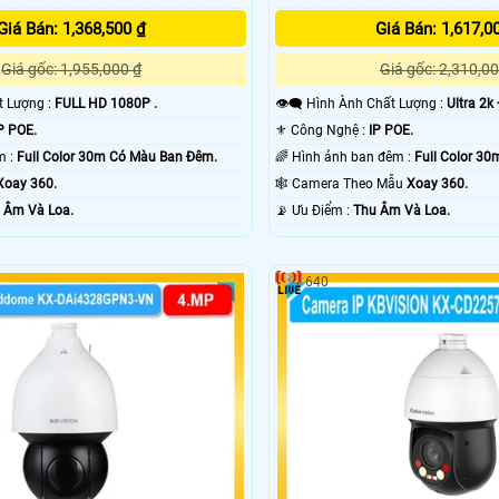
Giá Bán: 1,368,500 ₫
Giá Bán: 1,617,0
Giá gốc: 1,955,000 ₫
Giá gốc: 2,310,00
ất Lượng :
FULL HD 1080P .
👁️‍🗨 Hình Ành Chất Lượng :
Ultra 2k 
P POE.
⚜️ Công Nghệ :
IP POE.
🌛 Video Ban Đêm :
Full Color 30m Có Màu Ban Ðêm.
🌈 Hình ảnh ban đêm :
Full Color 3
Xoay 360.
🕸️ Camera Theo Mẫu
Xoay 360.
 Âm Và Loa.
️📡 Ưu Điểm :
Thu Âm Và Loa.
640