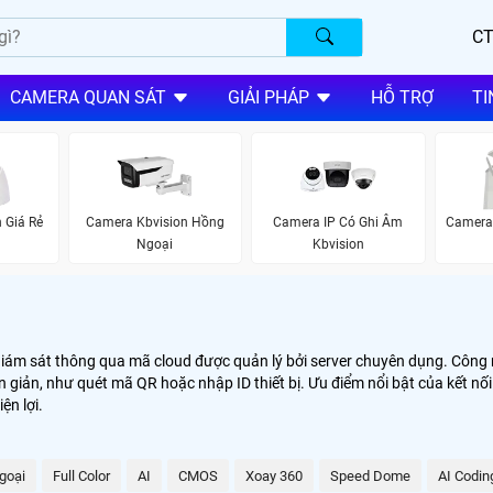
CT
CAMERA QUAN SÁT
GIẢI PHÁP
HỖ TRỢ
TI
 Giá Rẻ
Camera Kbvision Hồng
Camera IP Có Ghi Âm
Camera 
Ngoại
Kbvision
bị giám sát thông qua mã cloud được quản lý bởi server chuyên dụng. Côn
n giản, như quét mã QR hoặc nhập ID thiết bị. Ưu điểm nổi bật của kết nối
ện lợi.
goại
Full Color
AI
CMOS
Xoay 360
Speed Dome
AI Codin