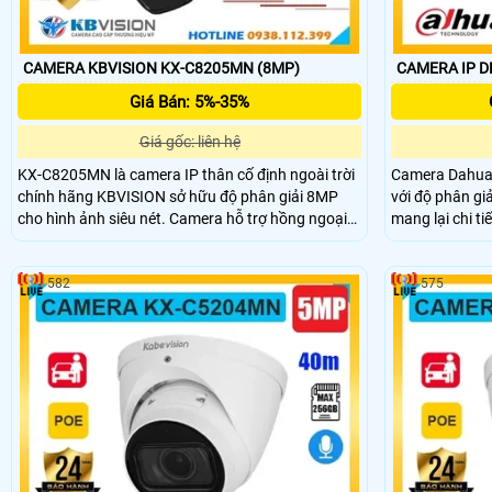
CAMERA KBVISION KX-C8205MN (8MP)
CAMERA IP D
Giá Bán: 5%-35%
Giá gốc: liên hệ
KX-C8205MN là camera IP thân cố định ngoài trời
Camera Dahua
chính hãng KBVISION sở hữu độ phân giải 8MP
với độ phân gi
cho hình ảnh siêu nét. Camera hỗ trợ hồng ngoại
mang lại chi ti
ban đêm lên đến 60m, có khe cắm thẻ nhớ tối đa
theo dõi cả hì
256GB, tính năng phân biệt người và xe, cấp
ngoại ánh sán
582
575
nguồn qua POE. Với thiết kế vỏ kim loại chắc chắn
ban đêm cùng 
đạt chuẩn chống nước IP67, KX-C8205MN là lựa
phân biệt ngườ
chọn giá rẻ, bền bỉ và hiệu quả cho mọi công trình.