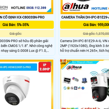
 CỐ ĐỊNH KX-C8003SN-PRO
CAMERA THÂN DH-IPC-B1E29-A
Giá Bán: 5%-35%
Giá Bán: 959,00
Giá gốc:
Giá gốc: 1,370,00
03SN-PRO sở hữu độ phân giải
Camera DH-IPC-B1E29-A-IL-VN c
biến CMOS 1/1.8”. Nhờ công nghệ
2MP (1920x1080), ống kính 3.6
độ nhạy sáng 0.0008 Lux @ F1.0,
hỗ trợ chuẩn nén H.265+, tích h
h ảnh rõ nét trong điều kiện ánh
kép thông minh với LED 15m và 
, kết hợp WDR 120dB và LED ánh
chuẩn chống bụi nước IP67, cấ
449
ợ quan sát ban đêm hiệu quả đến
12VDC/PoE.