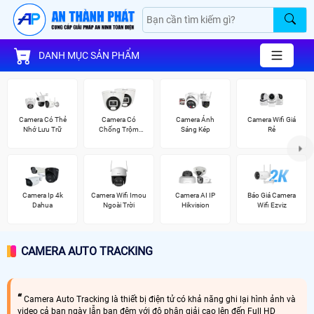
DANH MỤC SẢN PHẨM
Camera Có Thẻ
Camera Có
Camera Ánh
Camera Wifi Giá
Nhớ Lưu Trữ
Chống Trộm
Sáng Kép
Rẻ
Vantech
Camera Ip 4k
Camera Wifi Imou
Camera AI IP
Báo Giá Camera
Dahua
Ngoài Trời
Hikvision
Wifi Ezviz
CAMERA AUTO TRACKING
Camera Auto Tracking là thiết bị điện tử có khả năng ghi lại hình ảnh và
video cả ban ngày lẫn ban đêm với độ phân giải cao lên đến Full HD