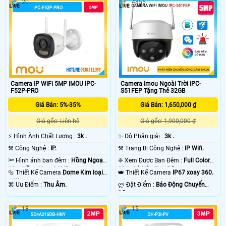
20
4855
Camera IP WiFi 5MP IMOU IPC-
Camera Imou Ngoài Trời IPC-
F52P-PRO
S51FEP Tặng Thẻ 32GB
Giá Bán: 5%-35%
Giá Bán: 1,650,000 ₫
Giá gốc: Liên hệ
Giá gốc: 1,900,000 ₫
️⚡ Hình Ành Chất Lượng :
3k .
✨ Độ Phân giải :
3k .
⚒ Công Nghệ :
IP.
⚒ Trang Bị Công Nghệ :
IP Wifi.
🔦 Hình ảnh ban đêm :
Hồng Ngoại
❈ Xem Được Ban Đêm :
Full Color
10m Hồng Ngoại SMD.
20m Có Màu Ban Ðêm.
🔩 Thiết Kế Camera
Dome Kim loại
👑 Thiết Kế Camera
IP67 xoay 360.
+ Nhựa.
️⌘ Ưu Điểm :
Thu Âm.
️ლ Đặt Điểm :
Báo Động Chuyển
Động.
18
15