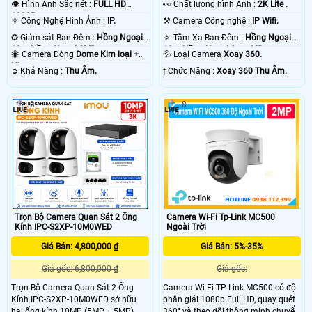
👁 Hình Ảnh Sắc nét :
FULL HD
️👀 Chất lượng hình Ảnh :
2K Lite .
1080P .
⚛️ Công Nghệ Hình Ảnh :
IP.
⚒ Camera Công nghệ :
IP Wifi.
✪ Giám sát Ban Đêm :
Hồng Ngoại
🔅 Tầm Xa Ban Đêm :
Hồng Ngoại
10m Hồng Ngoại SMD.
10m Hồng Ngoại Smart IR.
🐜 Camera Dòng
Dome Kim loại +
💦 Loại Camera
Xoay 360.
Nhựa.
️➲ Khả Năng :
Thu Âm.
️ƒ Chức Năng :
Xoay 360 Thu Âm.
3
8
Trọn Bộ Camera Quan Sát 2 Ống
Camera Wi-Fi Tp-Link MC500
Kính IPC-S2XP-10M0WED
Ngoài Trời
Giá Bán: 4,800,000 ₫
Giá Bán: 5%-35%
Giá gốc: 6,800,000 ₫
Giá gốc:
Trọn Bộ Camera Quan Sát 2 Ống
Camera Wi-Fi TP-Link MC500 có độ
Kính IPC-S2XP-10M0WED sở hữu
phân giải 1080p Full HD, quay quét
hai ống kính 10MP (5MP + 5MP)
360° và theo dõi thông minh chuyển