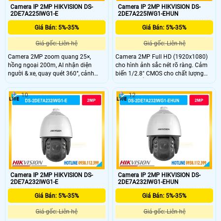
Camera IP 2MP HIKVISION DS-
Camera IP 2MP HIKVISION DS-
2DE7A225IWG1-E
2DE7A225IWG1-EHUN
Giá Bán: 5%-35%
Giá Bán: 5%-35%
Giá gốc: Liên hệ
Giá gốc: Liên hệ
Camera 2MP zoom quang 25×,
Camera 2MP Full HD (1920x1080)
hồng ngoại 200m, AI nhận diện
cho hình ảnh sắc nét rõ ràng. Cảm
người & xe, quay quét 360°, cảnh
biến 1/2.8" CMOS cho chất lượng
báo đèn và âm thanh, bền bỉ IP67.
hình ảnh ổn định. Hồng ngoại tầm
xa 200m hỗ trợ giám sát ban đêm
10
12
liên tục. PTZ xoay 360° không điểm
mù, bao quát toàn khu vực rộng.
Âm thanh 2 chiều với micro kép và
loa tích hợp.
Camera IP 2MP HIKVISION DS-
Camera IP 2MP HIKVISION DS-
2DE7A232IWG1-E
2DE7A232IWG1-EHUN
Giá Bán: 5%-35%
Giá Bán: 5%-35%
Giá gốc: Liên hệ
Giá gốc: Liên hệ