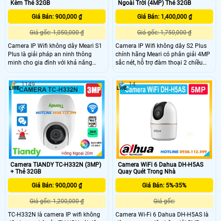
Kèm Thẻ 32GB
Ngoài Trời (4MP) Thẻ 32GB
Giá Bán: 900,000 ₫
Giá Bán: 1,400,000 ₫
Giá gốc: 1,050,000 ₫
Giá gốc: 1,750,000 ₫
Camera IP Wifi không dây Meari S1
Camera IP Wifi không dây S2 Plus
Plus là giải pháp an ninh thông
chính hãng Meari có phân giải 4MP
minh cho gia đình với khả năng
sắc nét, hỗ trợ đàm thoại 2 chiều
quay xoay 360 độ có độ phân giải
tiện lợi và còi hú báo động thông
3MP sắc nét. Camera hỗ trợ hồng
minh. Được trang bị hồng ngoại tầm
1149
14
ngoại ban đêm 10m, đàm thoại hai
nhìn xa 30m, đèn LED có màu ban
chiều, theo dõi chuyển động tự động
đêm lên đến 20m, giúp quan sát rõ
và nhận dạng cơ thể người chính
ràng cả ngày lẫn đêm. Ngoài ra,
xác. Ngoài ra, camera còn tích hợp
camera còn tích hợp khe cắm thẻ
còi hú báo động và khe thẻ nhớ lên
nhớ lên đến 256GB và tính năng
đến 256GB đảm bảo lưu trữ dài lâu.
phát hiện chuyển động, đảm bảo an
ninh cho ngôi nhà bạn.
Camera TIANDY TC-H332N (3MP)
Camera WiFi 6 Dahua DH-H5AS
+ Thẻ 32GB
Quay Quét Trong Nhà
Giá Bán: 900,000 ₫
Giá Bán: 5%-35%
Giá gốc: 1,200,000 ₫
Giá gốc:
TC-H332N là camera IP wifi không
Camera Wi-Fi 6 Dahua DH-H5AS là