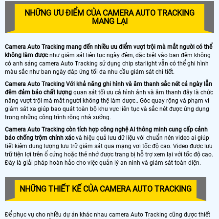
NHỮNG ƯU ĐIỂM CỦA CAMERA AUTO TRACKING
MANG LẠI
Camera Auto Tracking mang đến nhiều ưu điểm vượt trội mà mắt người có thể
không làm được
như giám sát liên tục ngày đêm, dặc biệt vào ban đêm không
có anh sáng camera Auto Tracking sử dụng chip starlight vẫn có thể ghi hình
màu sắc như ban ngày đáp ứng tối đa nhu cầu giám sát chi tiết.
Camera Auto Tracking Với khả năng ghi hình và âm thanh sắc nét cả ngày lẫn
đêm đảm bảo chất lượng
quan sát tối ưu cả hình ảnh và âm thanh đây là chức
năng vượt trội mà mắt người không thệ làm được.. Góc quay rộng và phạm vi
giám sát xa giúp bao quát toàn bộ khu vực liên tục và sắc nét được ứng dụng
trong những công trình rộng nhà xưởng.
Camera Auto Tracking còn tích hợp công nghệ AI thông minh cung cấp cảnh
báo chống trộm chính xác
và hiệu quả lưu dữ liệu với chuẩn nén video ai giúp
tiết kiệm dung lượng lưu trữ giám sát qua mạng vơi tốc độ cao. Video được lưu
trữ tiện lợi trên ổ cứng hoặc thẻ nhớ được trang bị hỗ trợ xem lại với tốc độ cao.
Đây là giải pháp hoàn hảo cho việc quản lý an ninh và giám sát toàn diện.
NHỮNG THIẾT KẾ CỦA CAMERA AUTO TRACKING
Để phục vụ cho nhiều dự án khác nhau camera Auto Tracking cũng được thiết