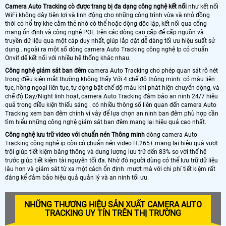
Camera Auto Tracking cò được trang bị đa dạng công nghệ kết nối
như kết nối
WiFi không dây tiện lợi và linh động cho những công trình vừa và nhỏ đồng
thời có hổ trợ khe cắm thẻ nhớ có thể hoặc động độc lập, kết nối qua cổng
mạng ổn định và công nghệ POE trên các dòng cao cấp để cấp nguồn và
truyền dữ liệu qua một cáp duy nhất, giúp lắp đặt dễ dàng tối ưu hiệu suất sử
dụng.. ngoài ra một số dòng camera Auto Tracking công nghệ Ip có chuẩn
Onvif dể kết nối với nhiều hệ thống khác nhau.
Công nghệ giám sát ban đêm
camera Auto Tracking cho phép quan sát rõ nét
trong điều kiện mắt thường không thấy Với 4 chế độ thông minh: có màu liên
tục, hồng ngoại liên tục, tự động bật chế độ màu khi phát hiện chuyển động, và
chế độ Day/Night linh hoạt, camera Auto Tracking đảm bảo an ninh 24/7 hiệu
quả trong điều kiện thiếu sáng . có nhiều thông số liên quan đến camera Auto
Tracking xem ban đêm chính vì vây để lựa chọn an ninh ban đêm phù hợp cần
tìm hiểu những công nghệ giám sát ban đêm mang lại hiệu quả cao nhất.
Công nghệ lưu trữ video với chuẩn nén Thông minh
dòng camera Auto
Tracking công nghệ ip còn có chuẩn nén video H.265+ mang lại hiệu quả vượt
trội giúp tiết kiệm băng thông và dung lượng lưu trữ đến 83% so với thế hệ
trước giúp tiết kiệm tài nguyên tối đa. Nhờ đó người dùng có thể lưu trữ dữ liệu
lâu hơn và giám sát từ xa một cách ổn định mượt mà với chi phí tiết kiệm rất
đáng kể đảm bảo hiệu quả quản lý và an ninh tối ưu.
NHỮNG THƯƠNG HIỆU SẢN XUẤT CAMERA AUTO
TRACKING UY TÍN TRÊN THỊ TRƯỜNG