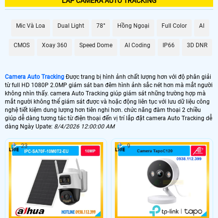
LẮP CAMERA AUTO TRACKING
Mic Và Loa
Dual Light
78°
Hồng Ngoại
Full Color
AI
CMOS
Xoay 360
Speed Dome
AI Coding
IP66
3D DNR
Camera Auto Tracking
Được trang bị hình ảnh chất lượng hơn với độ phân giải
từ full HD 1080P 2.0MP giám sát ban đêm hình ảnh sắc nét hơn mà mắt người
không nhìn thấy. camera Auto Tracking giúp giám sát những trường hợp mà
mắt người không thể giám sát được và hoặc động liên tục với lưu dữ liệu công
nghệ tiết kiệm dung lượng hơn tiên nghi hơn. chức năng đàm thoại 2 chiều
giúp dễ dàng tương tác từ điện thoại đến vị trí lắp đặt camera Auto Tracking dễ
dàng Ngày Upate:
8/4/2026 12:00:00 AM
23
9