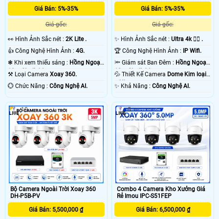
Giá Bán: 5%-35%
Giá Bán: 5%-35%
Giá gốc:
Giá gốc:
️👀 Hình Ảnh Sắc nét :
2K Lite .
✨ Hình Ảnh Sắc nét :
Ultra 4k 👍🏾 .
👍 Công Nghệ Hình Ảnh :
4G.
🏆 Công Nghệ Hình Ảnh :
IP Wifi.
❃ Khi xem thiếu sáng :
Hồng Ngoại
🔦 Giám sát Ban Đêm :
Hồng Ngoại
10m Starlight.
10m Starlight.
⚒ Loại Camera
Xoay 360.
💦 Thiết Kế Camera
Dome Kim loại
+ Nhựa.
️💮 Chức Năng :
Công Nghệ AI.
️✨ Khả Năng :
Công Nghệ AI.
10
5
Bộ Camera Ngoài Trời Xoay 360
Combo 4 Camera Kho Xưởng Giá
DH-P5B-PV
Rẻ Imou IPC-S51FEP
Giá Bán: 5,500,000 ₫
Giá Bán: 6,500,000 ₫