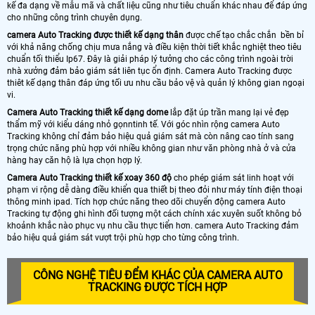
kế đa dạng về mẫu mã và chất liệu cũng như tiêu chuẩn khác nhau để đáp ứng
cho những công trình chuyên dụng.
camera Auto Tracking được thiết kế dạng thân
được chế tạo chắc chắn bền bỉ
với khả năng chống chịu mưa nắng và điều kiện thời tiết khắc nghiệt theo tiêu
chuẩn tối thiểu Ip67. Đây là giải pháp lý tưởng cho các công trình ngoài trời
nhà xưởng đảm bảo giám sát liên tục ổn định. Camera Auto Tracking được
thiêt kế dạng thân đáp ứng tối ưu nhu cầu bảo vệ và quản lý không gian ngoại
vi.
Camera Auto Tracking thiết kế dạng dome
lắp đặt úp trần mang lại vẻ đẹp
thẩm mỹ với kiểu dáng nhỏ gọnntinh tế. Với góc nhìn rộng camera Auto
Tracking không chỉ đảm bảo hiệu quả giám sát mà còn nâng cao tính sang
trọng chức năng phù hợp với nhiều không gian như văn phòng nhà ở và cửa
hàng hay căn hộ là lựa chọn hợp lý.
Camera Auto Tracking thiết kế xoay 360 độ
cho phép giám sát linh hoạt với
phạm vi rộng dễ dàng điều khiển qua thiết bị theo đỏi như máy tính điện thoại
thông minh ipad. Tích hợp chức năng theo dõi chuyển động camera Auto
Tracking tự động ghi hình đối tượng một cách chính xác xuyên suốt không bỏ
khoảnh khắc nào phục vụ nhu cầu thực tiển hơn. camera Auto Tracking đảm
bảo hiệu quả giám sát vượt trội phù hợp cho từng công trình.
CÔNG NGHỆ TIÊU ĐỂM KHÁC CỦA CAMERA AUTO
TRACKING ĐƯỢC TÍCH HỢP