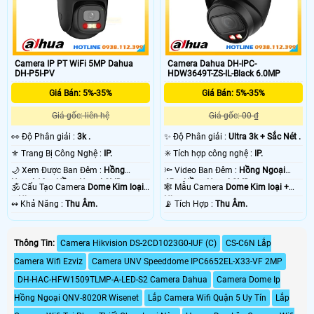
Camera IP PT WiFi 5MP Dahua
Camera Dahua DH-IPC-
DH-P5I-PV
HDW3649T-ZS-IL-Black 6.0MP
Giá Bán: 5%-35%
Giá Bán: 5%-35%
Giá gốc: liên hệ
Giá gốc: 00 ₫
️👀 Độ Phân giải :
3k .
✨ Độ Phân giải :
Ultra 3k + Sắc Nét .
⚜️ Trang Bị Công Nghệ :
IP.
✳️ Tích hợp công nghệ :
IP.
🌙 Xem Được Ban Đêm :
Hồng
🔦 Video Ban Đêm :
Hồng Ngoại
Ngoại 10m Hồng Ngoại SMD.
45m Hồng Ngoại SMD.
🕉️ Cấu Tạo Camera
Dome Kim loại
🕸️ Mẫu Camera
Dome Kim loại +
+ Nhựa.
Nhựa.
️↭ Khả Năng :
Thu Âm.
️📡 Tích Hợp :
Thu Âm.
Thông Tin:
Camera Hikvision DS-2CD1023G0-IUF (C)
CS-C6N Lắp
Camera Wifi Ezviz
Camera UNV Speeddome IPC6652EL-X33-VF 2MP
DH-HAC-HFW1509TLMP-A-LED-S2 Camera Dahua
Camera Dome Ip
Hồng Ngoại QNV-8020R Wisenet
Lắp Camera Wifi Quận 5 Uy Tín
Lắp