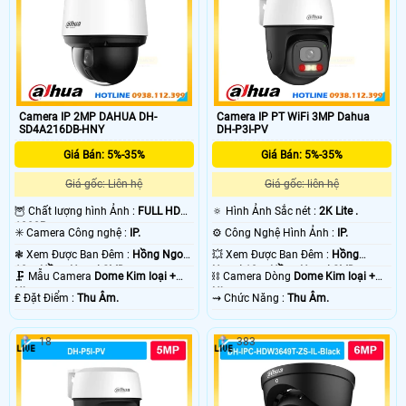
Camera IP 2MP DAHUA DH-
Camera IP PT WiFi 3MP Dahua
SD4A216DB-HNY
DH-P3I-PV
Giá Bán: 5%-35%
Giá Bán: 5%-35%
Giá gốc: Liên hệ
Giá gốc: liên hệ
🦉 Chất lượng hình Ảnh :
FULL HD
🔅 Hình Ảnh Sắc nét :
2K Lite .
1080P .
✳️ Camera Công nghệ :
IP.
⚙ Công Nghệ Hình Ảnh :
IP.
❃ Xem Được Ban Đêm :
Hồng Ngoại
💥 Xem Được Ban Đêm :
Hồng
10m Hồng Ngoại SMD.
Ngoại 10m Hồng Ngoại SMD.
🗜️ Mẫu Camera
Dome Kim loại +
⛓ Camera Dòng
Dome Kim loại +
Nhựa.
Nhựa.
️₤ Đặt Điểm :
Thu Âm.
️⇝ Chức Năng :
Thu Âm.
18
383