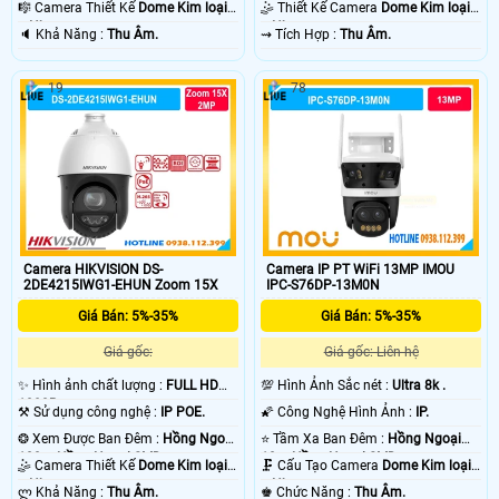
10m Hồng Ngoại SMD.
Hồng Ngoại SMD.
🎼️ Camera Thiết Kế
Dome Kim loại
🤹 Thiết Kế Camera
Dome Kim loại
+ Nhựa.
+ Nhựa.
️🔈 Khả Năng :
Thu Âm.
️⇝ Tích Hợp :
Thu Âm.
19
78
Camera HIKVISION DS-
Camera IP PT WiFi 13MP IMOU
2DE4215IWG1-EHUN Zoom 15X
IPC-S76DP-13M0N
Giá Bán: 5%-35%
Giá Bán: 5%-35%
Giá gốc:
Giá gốc: Liên hệ
✨ Hình ảnh chất lượng :
FULL HD
💯 Hình Ảnh Sắc nét :
Ultra 8k .
1080P .
⚒ Sử dụng công nghệ :
IP POE.
🌠 Công Nghệ Hình Ảnh :
IP.
❂ Xem Được Ban Đêm :
Hồng Ngoại
⭐ Tầm Xa Ban Đêm :
Hồng Ngoại
100m Hồng Ngoại SMD.
10m Hồng Ngoại SMD.
🤹 Camera Thiết Kế
Dome Kim loại
🗜️ Cấu Tạo Camera
Dome Kim loại
+ Nhựa.
+ Nhựa.
️ლ Khả Năng :
Thu Âm.
️♚ Chức Năng :
Thu Âm.