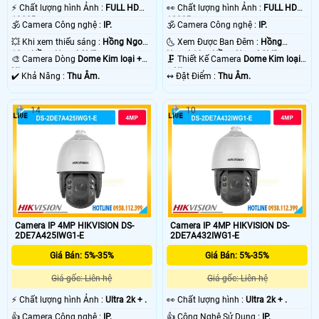
️⚡ Chất lượng hình Ảnh :
FULL HD
️👀 Chất lượng hình Ảnh :
FULL HD
1080P .
1080P .
🕉️ Camera Công nghệ :
IP.
🕉️ Camera Công nghệ :
IP.
💥 Khi xem thiếu sáng :
Hồng Ngoại
🌜 Xem Được Ban Đêm :
Hồng
10m Hồng Ngoại SMD.
Ngoại 10m Hồng Ngoại SMD.
🎨 Camera Dòng
Dome Kim loại +
🗜️ Thiết Kế Camera
Dome Kim loại
Nhựa.
+ Nhựa.
️✔️ Khả Năng :
Thu Âm.
️↭ Đặt Điểm :
Thu Âm.
14
10
Camera IP 4MP HIKVISION DS-
Camera IP 4MP HIKVISION DS-
2DE7A425IWG1-E
2DE7A432IWG1-E
Giá Bán: 5%-35%
Giá Bán: 5%-35%
Giá gốc: Liên hệ
Giá gốc: Liên hệ
️⚡ Chất lượng hình Ảnh :
Ultra 2k + .
️👀 Chất lượng hình :
Ultra 2k + .
👍 Camera Công nghệ :
IP.
👍 Công Nghệ Sử Dụng :
IP.