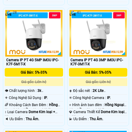
28
41
Camera IP PT 4G 5MP IMOU IPC-
Camera IP PT 4G 3MP IMOU IPC-
K7F-5M1T-X
K7F-3M1T-X
Giá Bán: 5%-35%
Giá Bán: 5%-35%
Giá gốc: Liên hệ
Giá gốc: Liên hệ
👁 Chất lượng hình :
3k .
☀️ Độ sắc nét :
2K Lite .
⚜️ Công Nghệ Sử Dụng :
IP.
✳️ Công Nghệ Camera :
IP.
🌈 Khoảng Cách Ban Đêm :
Hồng
⭐ Hình ảnh ban đêm :
Hồng Ngoại
Ngoại 10m Hồng Ngoại SMD.
10m Hồng Ngoại SMD.
↕️ Loại Camera
Dome Kim loại +
💎 Camera Thiết Kế
Dome Kim loại
Nhựa.
+ Nhựa.
️🔈 Ưu Điểm :
Thu Âm.
️💫 Ưu Điểm :
Thu Âm.