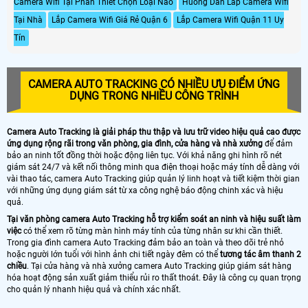
Camera Wifi Tại Phan Thiết Chọn Loại Nào
Huong Dan Lăp Camera Wifi
Tại Nhà
Lắp Camera Wifi Giá Rẻ Quận 6
Lắp Camera Wifi Quận 11 Uy
Tín
CAMERA AUTO TRACKING CÓ NHIỀU ƯU ĐIỂM ỨNG
DỤNG TRONG NHIỀU CÔNG TRÌNH
Camera Auto Tracking là giải pháp thu thập và lưu trữ video hiệu quả cao được
ứng dụng rộng rãi trong văn phòng, gia đình, cửa hàng và nhà xưởng
để đảm
bảo an ninh tốt đồng thời hoặc động liên tục. Với khả năng ghi hình rõ nét
giám sát 24/7 và kết nối thông minh qua điện thoại hoặc máy tính dễ dàng với
vài thao tác, camera Auto Tracking giúp quản lý linh hoạt và tiết kiệm thời gian
với những ứng dụng giám sát từ xa công nghệ báo động chinh xác và hiệu
quả.
Tại văn phòng camera Auto Tracking hỗ trợ kiểm soát an ninh và hiệu suất làm
việc
có thể xem rõ từng màn hình máy tính của từng nhân sư khi cần thiết.
Trong gia đình camera Auto Tracking đảm bảo an toàn và theo dõi trẻ nhỏ
hoặc người lớn tuổi với hình ảnh chi tiết ngày đêm có thể
tương tác âm thanh 2
chiều
. Tại cửa hàng và nhà xưởng camera Auto Tracking giúp giám sát hàng
hóa hoạt động sản xuất giảm thiểu rủi ro thất thoát. Đây là công cụ quan trọng
cho quản lý nhanh hiệu quả và chính xác nhất.