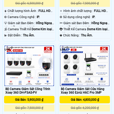
Giá gốc: 6,500,000 ₫
Giá gốc: 7,500,000 ₫
☀️ Chất lượng hình Ảnh :
FULL HD
🔅 Hình ảnh chất lượng :
FULL HD
1080P .
1080P .
⚙ Camera Công nghệ :
IP.
⚙ Sử dụng công nghệ :
IP.
💡 Giám sát Ban Đêm :
Hồng Ngoại
🔦 Giám sát Ban Đêm :
Hồng Ngoại
10m Hồng Ngoại SMD.
10m Hồng Ngoại SMD.
🕉️ Camera Thiết Kế
Dome Kim loại
🐉️ Thiết Kế Camera
Dome Kim loại
+ Nhựa.
+ Nhựa.
️💫 Đặt Điểm :
Thu Âm.
️♚ Chức Năng :
Thu Âm.
3
3
Bộ Camera Giám Sát Công Trình
Bộ Camera Giám Sát Cửa Hàng
Xoay 360 DH-P3AS-PV
Xoay 360 Ezviz H6C Pro 3MP
Giá Bán: 5,900,000 ₫
Giá Bán: 4,800,000 ₫
Giá gốc: 7,500,000 ₫
Giá gốc: 6,200,000 ₫