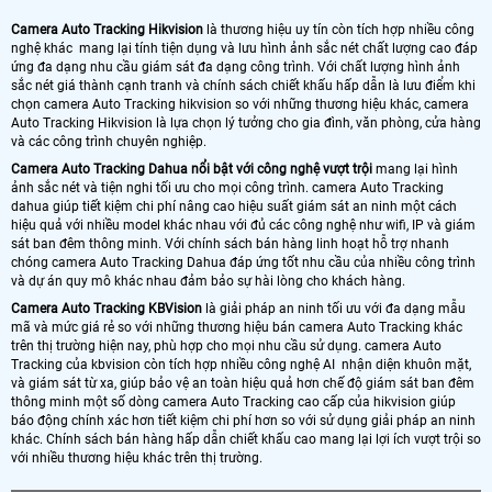
Camera Auto Tracking Hikvision
là thương hiệu uy tín còn tích hợp nhiều công
nghệ khác mang lại tính tiện dụng và lưu hình ảnh sắc nét chất lượng cao đáp
ứng đa dạng nhu cầu giám sát đa dạng công trình. Với chất lượng hình ảnh
sắc nét giá thành cạnh tranh và chính sách chiết khấu hấp dẫn là lưu điểm khi
chọn camera Auto Tracking hikvision so với những thương hiệu khác, camera
Auto Tracking Hikvision là lựa chọn lý tưởng cho gia đình, văn phòng, cửa hàng
và các công trình chuyên nghiệp.
Camera Auto Tracking Dahua nổi bật với công nghệ vượt trội
mang lại hình
ảnh sắc nét và tiện nghi tối ưu cho mọi công trình. camera Auto Tracking
dahua giúp tiết kiệm chi phí nâng cao hiệu suất giám sát an ninh một cách
hiệu quả với nhiều model khác nhau với đủ các công nghệ như wifi, IP và giám
sát ban đêm thông minh. Với chính sách bán hàng linh hoạt hỗ trợ nhanh
chóng camera Auto Tracking Dahua đáp ứng tốt nhu cầu của nhiều công trình
và dự án quy mô khác nhau đảm bảo sự hài lòng cho khách hàng.
Camera Auto Tracking KBVision
là giải pháp an ninh tối ưu với đa dạng mẫu
mã và mức giá rẻ so với những thương hiệu bán camera Auto Tracking khác
trên thị trường hiện nay, phù hợp cho mọi nhu cầu sử dụng. camera Auto
Tracking của kbvision còn tích hợp nhiều công nghệ AI nhận diện khuôn mặt,
và giám sát từ xa, giúp bảo vệ an toàn hiệu quả hơn chế độ giám sát ban đêm
thông minh một số dòng camera Auto Tracking cao cấp của hikvision giúp
báo động chính xác hơn tiết kiệm chi phí hơn so với sử dụng giải pháp an ninh
khác. Chính sách bán hàng hấp dẫn chiết khấu cao mang lại lợi ích vượt trội so
với nhiều thương hiệu khác trên thị trường.