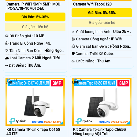
Camera IP WiFi 5MP+5MP IMOU
Camera Wifi TapoC120
IPC-SA70F-10M0T2-EU
Giá Bán: 5%-35%
Giá Bán: 5%-35%
Giá gốc: Liên hệ
Giá gốc: Liên hệ
🔅 Chất lượng hình Ảnh :
Ultra 2k + .
💯 Độ Phân giải :
10 MP.
👍 Camera Công nghệ :
IP Wifi.
👍 Trang Bị Công Nghệ :
4G.
💥 Giám sát Ban Đêm :
Hồng Ngoại
💡 Tầm Nhìn Ban Đêm :
Hồng Ngoại
10m Hồng Ngoại SMD.
🛡 Camera Thiết Kế
Cube.
10m Hồng Ngoại SMD.
🌧️ Loại Camera
2 Mắt Ngoài Trời.
️☣️ Chức Năng :
Thu Âm.
️⇝ Đặt Điểm :
Thu Âm.
11
6
Kit Camera TP-LinK Tapo C615G
Kit Camera Tp-Link Tapo C665G
4G LTE
Năng Lượng Mặt Trời