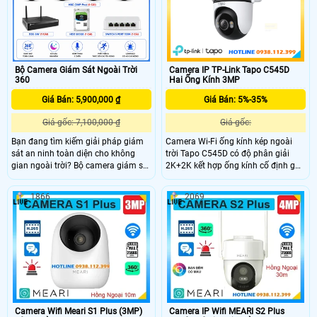
chuẩn chống nước IP65.
Bộ Camera Giám Sát Ngoài Trời
Camera IP TP-Link Tapo C545D
360
Hai Ống Kính 3MP
Giá Bán: 5,900,000 ₫
Giá Bán: 5%-35%
Giá gốc: 7,100,000 ₫
Giá gốc:
Bạn đang tìm kiếm giải pháp giám
Camera Wi-Fi ống kính kép ngoài
sát an ninh toàn diện cho không
trời Tapo C545D có độ phân giải
gian ngoài trời? Bộ camera giám sát
2K+2K kết hợp ống kính cố định góc
360 độ Ezviz CS-H8C là một trong
rộng và ống kính xoay/nghiêng
những option mà bạn cần chú ý tới.
giám sát hai khu vực hỗ trợ theo dõi
1866
2069
Với khả năng quay quét linh hoạt
kép động 360° Công nghệ nhận diện
hoạt động ổn định môi trường khắc
AI thông minh. Kết nối LAN/Wi-Fi,
nghiệt, chống chịu mưa gió, tích hợp
tuần tra khu vực, chuẩn kháng nước
mic loa đàm thoại, phát hiện người
và bụi IP66 .
phương tiện và giám sát ban đêm
có màu sắ
Camera Wifi Meari S1 Plus (3MP)
Camera IP Wifi MEARI S2 Plus