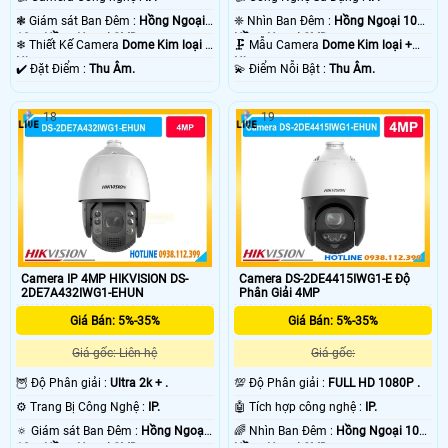
❃ Giám sát Ban Đêm :
Hồng Ngoại
❈ Nhìn Ban Đêm :
Hồng Ngoại 10m
10m Hồng Ngoại SMD.
Hồng Ngoại SMD.
❄ Thiết Kế Camera
Dome Kim loại +
🗜️ Mẫu Camera
Dome Kim loại +
Nhựa.
Nhựa.
️✔️ Đặt Điểm :
Thu Âm.
️💫 Điểm Nỗi Bật :
Thu Âm.
18
19
Camera IP 4MP HIKVISION DS-
Camera DS-2DE4415IWG1-E Độ
2DE7A432IWG1-EHUN
Phân Giải 4MP
Giá Bán: 5%-35%
Giá Bán: 5%-35%
Giá gốc: Liên hệ
Giá gốc:
🦉 Độ Phân giải :
Ultra 2k + .
💯 Độ Phân giải :
FULL HD 1080P .
⚙ Trang Bị Công Nghệ :
IP.
🤖️ Tích hợp công nghệ :
IP.
🔅 Giám sát Ban Đêm :
Hồng Ngoại
🌈 Nhìn Ban Đêm :
Hồng Ngoại 10m