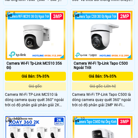
cho khả năng giám sát toàn diện
động con người. Camera cung cấp
với hình ảnh sắc nét. Camera tích
tầm nhìn ban đêm có màu. Công
6
5
hợp AI IMOU SENSE phát hiện người,
nghệ AI phát hiện theo dõi thông
thú cưng, âm thanh, Smart Tracking,
minh chuyển động con người, vùng
đàm thoại hai chiều, báo động đèn
hoạt động tùy chỉnh, lưu trữ MicroSD
và còi, WiFi 6, ONVIF cùng thẻ nhớ
512GB và đám mây.
512GB, phù hợp lắp đặt cho gia
đình, văn phòng và cửa hàng.
Camera Wi-Fi Tp-Link MC510 356
Camera Wi-Fi Tp-Link Tapo C500
Độ
Ngoài Trời
Giá Bán: 5%-35%
Giá Bán: 5%-35%
Giá gốc:
Giá gốc: Liên hệ
Camera Wi-Fi TP-Link MC510 là
Camera Wi-Fi TP-Link Tapo C500 là
dòng camera quay quét 360° ngoài
dòng camera quay quét 360° ngoài
trời có độ phân giải phân giải 2K
trời có độ phân giải 2MP Wi-Fi
3MP và tầm nhìn ban đêm có màu
2.4GHz. Công nghệ AI phát hiện
30m. Công nghệ AI thông minh
chuyển động và theo dõi chuyển
1429
10
phát hiện chuyển động, vùng hoạt
động thông minh, kết hợp báo động
động tùy chỉnh, trang bị nắp che
âm thanh ánh sáng và âm thanh
ống kính vật lý bảo vệ quyền riêng
tùy chỉnh. Hỗ trợ đàm thoại hai
tư.
chiều quản lý qua ứng dụng Tapo và