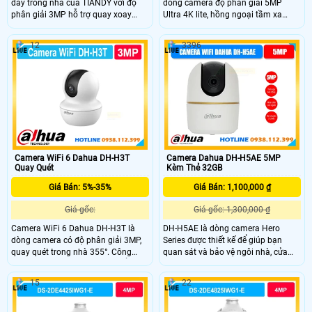
dây trong nhà của TIANDY với độ
dòng camera độ phân giải 5MP
phân giải 3MP hỗ trợ quay xoay
Ultra 4K lite, hồng ngoại tầm xa
360° linh hoạt. Camera tích hợp
20m và led ấm thu hình có màu
hồng ngoại tầm xa 20m, đèn ánh
10m cùng chế độ chiếu sáng kép
12
3396
sáng trắng cho hình ảnh màu sắc rõ
thông minh. Hỗ trợ quay quét 0° đến
nét (Color Maker) cả trong đêm,
355° Công nghệ AI thông minh phát
cùng tính năng đàm thoại hai chiều
hiện chuyển động.
tiện lợi. Ngoài ra, camera còn hỗ trợ
khe cắm thẻ nhớ lên đến 512GB và
phát hiện người thông minh kèm
cảnh báo tức thì.
Camera WiFi 6 Dahua DH-H3T
Camera Dahua DH-H5AE 5MP
Quay Quét
Kèm Thẻ 32GB
Giá Bán: 5%-35%
Giá Bán: 1,100,000 ₫
Giá gốc:
Giá gốc: 1,300,000 ₫
Camera WiFi 6 Dahua DH-H3T là
DH-H5AE là dòng camera Hero
dòng camera có độ phân giải 3MP,
Series được thiết kế để giúp bạn
quay quét trong nhà 355°. Công
quan sát và bảo vệ ngôi nhà, cửa
nghệ AI phát hiện người, chuyển
hàng hoặc văn phòng của mình
động và âm thanh bất thường, Auto
một cách hiệu quả với độ phân giải
15
22
Tracking, đàm thoại hai chiều, hồng
cao chất lượng 3K. Ngoài ra,
ngoại tầm xa 10m, hỗ trợ thẻ nhớ
camera còn được trang bị nhiều tính
256GB, ONVIF và quản lý từ xa qua
năng thông minh như đàm thoại 2