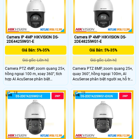
ứng dụng DMSS.
chiều, phát hiện & theo dõi chuyển
động đảm bảo an ninh hiệu quả
Camera IP 4MP HIKVISION DS-
Camera IP 4MP HIKVISION DS-
2DE4425IWG1-E
2DE4825IWG1-E
Giá Bán: 5%-35%
Giá Bán: 5%-35%
Giá gốc: Liên hệ
Giá gốc: Liên hệ
Camera PTZ 4MP, zoom quang 25×,
Camera PTZ 8MP, zoom quang 25×,
hồng ngoại 100 m, xoay 360°, tích
quay 360°, hồng ngoại 100m, AI
hợp AI AcuSense phân biệt
AcuSense phân biệt người xe, hỗ trợ
người/xe, đàm thoại hai chiều,
đàm thoại hai chiều.
chuẩn IP67.
18
19