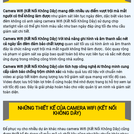
Camera Wifi (Kết Nối Không Dây) mang đến nhiều ưu điểm vượt trội mà mắt
người có thể không làm được
như giám sát liên tục ngày đêm, dặc biệt vào ban
đêm không có anh sáng camera Wifi (Kết Nối Không Dây) sử dụng chip
starlight vẫn có thể ghi hình màu sắc như ban ngày đáp ứng tối đa nhu cầu
giám sát chi tiết.
Camera Wifi (Kết Nối Không Dây) Với khả năng ghi hình và âm thanh sắc nét
cả ngày lẫn đêm đảm bảo chất lượng
quan sát tối ưu cả hình ảnh và âm thanh
đây là chức năng vượt trội mà mắt người không thệ làm được.. Góc quay rộng
và phạm vi giám sát xa giúp bao quát toàn bộ khu vực liên tục và sắc nét được
ứng dụng trong những công trình rộng nhà xưởng.
Camera Wifi (Kết Nối Không Dây) còn tích hợp công nghệ AI thông minh cung
cấp cảnh báo chống trộm chính xác
và hiệu quả lưu dữ liệu với chuẩn nén
video ai giúp tiết kiệm dung lượng lưu trữ giám sát qua mạng vơi tốc độ cao.
Video được lưu trữ tiện lợi trên ổ cứng hoặc thẻ nhớ được trang bị hỗ trợ xem lại
với tốc độ cao. Đây là giải pháp hoàn hảo cho việc quản lý an ninh và giám sát
toàn diện.
NHỮNG THIẾT KẾ CỦA CAMERA WIFI (KẾT NỐI
KHÔNG DÂY)
Để phục vụ cho nhiều dự án khác nhau camera Wifi (Kết Nối Không Dây) cũng
được thiết kế đa dạng về mẫu mã và chất liệu cũng như tiêu chuẩn khác nhau