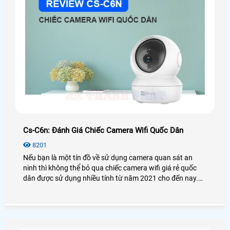
Cs-C6n: Đánh Giá Chiếc Camera Wifi Quốc Dân
8201
Nếu bạn là một tín đồ về sử dụng camera quan sát an
ninh thì không thể bỏ qua chiếc camera wifi giá rẻ quốc
dân được sử dụng nhiều tính từ năm 2021 cho đến nay.
Vậy camera Ezviz CS-C6N có thật sự tốt và hiệu quả như
lời đồn? Để biết thêm chi tiết mời bạn xem qua bài viết
đánh giá camera CS-C6N dưới đây nhé!