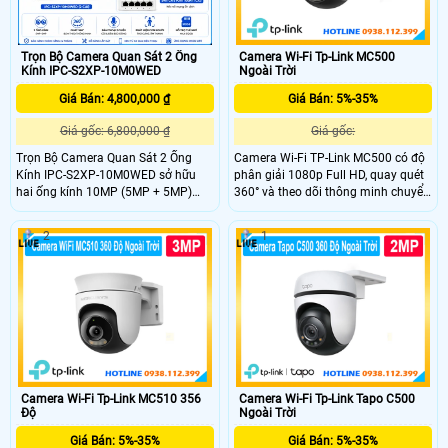
Trọn Bộ Camera Quan Sát 2 Ống
Camera Wi-Fi Tp-Link MC500
Kính IPC-S2XP-10M0WED
Ngoài Trời
Giá Bán: 4,800,000 ₫
Giá Bán: 5%-35%
Giá gốc: 6,800,000 ₫
Giá gốc:
Trọn Bộ Camera Quan Sát 2 Ống
Camera Wi-Fi TP-Link MC500 có độ
Kính IPC-S2XP-10M0WED sở hữu
phân giải 1080p Full HD, quay quét
hai ống kính 10MP (5MP + 5MP)
360° và theo dõi thông minh chuyển
cho khả năng giám sát toàn diện
động con người. Camera cung cấp
với hình ảnh sắc nét. Camera tích
tầm nhìn ban đêm có màu. Công
2
1
hợp AI IMOU SENSE phát hiện người,
nghệ AI phát hiện theo dõi thông
thú cưng, âm thanh, Smart Tracking,
minh chuyển động con người, vùng
đàm thoại hai chiều, báo động đèn
hoạt động tùy chỉnh, lưu trữ MicroSD
và còi, WiFi 6, ONVIF cùng thẻ nhớ
512GB và đám mây.
512GB, phù hợp lắp đặt cho gia
đình, văn phòng và cửa hàng.
Camera Wi-Fi Tp-Link MC510 356
Camera Wi-Fi Tp-Link Tapo C500
Độ
Ngoài Trời
Giá Bán: 5%-35%
Giá Bán: 5%-35%