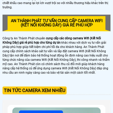
chiết khấu cao mang lại lợi ích vượt trội so với nhiều thương hiệu khác trên thị
trường.
AN THÀNH PHÁT TƯ VẤN CUNG CẤP CAMERA WIFI
(KẾT NỐI KHÔNG DÂY) GIÁ RẺ PHÙ HỢP
Công ty An Thành Phát chuyên
cung cấp các dòng camera Wifi (Kết Nối
Không Dây) giá rẻ phù hợp cho từng dự án
khác nhau với dịch vụ tư vấn giải
pháp phù hợp giúp tiết kiệm chi phí tối đa cho khách hàng. An Thành Phát
cung cấp chính sách khảo sát tư vấn và lắp đặt camera Wifi (Kết Nối Không
Dây) tận nơi để đảm bảo hệ thống hoạt động ổn định nâng cao hiệu xuất cho
từng chức năng của camera Wifi (Kết Nối Không Dây), thi công nhanh và thẩm
mỹ cao. An Thành Phát còn có chính sách thu cũ đổi mới giúp khách hàng
nâng cấp hệ thống củ để ứng dụng camera Wifi (Kết Nối Không Dây) đáp ứng
nhu cầu an ninh ngày càng cao và bảo vệ tài sản một cách tốt nhất.
TIN TỨC CAMERA XEM NHIỀU