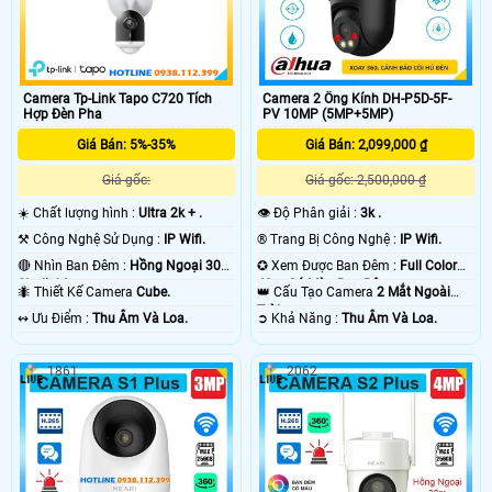
Camera 2 Ống Kính DH-P5D-5F-
Camera Tp-Link Tapo C720 Tích
PV 10MP (5MP+5MP)
Hợp Đèn Pha
Giá Bán: 2,099,000 ₫
Giá Bán: 5%-35%
Giá gốc: 2,500,000 ₫
Giá gốc:
👁 Độ Phân giải :
3k .
☀️ Chất lượng hình :
Ultra 2k + .
®️ Trang Bị Công Nghệ :
IP Wifi.
⚒ Công Nghệ Sử Dụng :
IP Wifi.
✪ Xem Được Ban Đêm :
Full Color
🔴 Nhìn Ban Đêm :
Hồng Ngoại 30m
40m Có Màu Ban Ðêm.
Starlight.
👑 Cấu Tạo Camera
2 Mắt Ngoài
🐜 Thiết Kế Camera
Cube.
Trời.
️➲ Khả Năng :
Thu Âm Và Loa.
️↭ Ưu Điểm :
Thu Âm Và Loa.
1861
2062