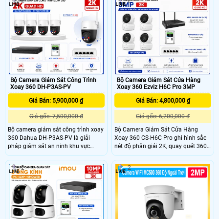
2
2
chính xác cao. Camera văn phòng
hỗ trợ quay quét 355°, phát hiện và
Dahua còn hỗ trợ đàm thoại hai
theo dõi người và chuyển động, đàm
chiều, ghi hình màu ban đêm 30m
thoại hai chiều, báo động bằng đèn
hoặc hồng ngoại trắng đen, vỏ
và còi, cùng 4 chế độ quan sát ban
ngoài Plastic IP 67 sử dụng bền bỉ
đêm. Đây là một lựa chọn tốt dành
lâu dài.
cho bạn giúp quản lý kho hiệu quả.
Bộ Camera Giám Sát Công Trình
Bộ Camera Giám Sát Cửa Hàng
Xoay 360 DH-P3AS-PV
Xoay 360 Ezviz H6C Pro 3MP
Giá Bán: 5,900,000 ₫
Giá Bán: 4,800,000 ₫
Giá gốc: 7,500,000 ₫
Giá gốc: 6,200,000 ₫
Bộ camera giám sát công trình xoay
Bộ Camera Giám Sát Cửa Hàng
360 Dahua DH-P3AS-PV là giải
Xoay 360 CS-H6C Pro ghi hình sắc
pháp giám sát an ninh khu vực
nét độ phân giải 2K, quay quét 360°,
công trình chất lượng. Với camera
AI phát hiện người, theo dõi tự động,
3MP hình ảnh siêu nét, hỗ trợ quay
ghi hình màu ban đêm, đàm thoại
2
2
quét linh hoạt, phát hiện phân biệt
hai chiều phù hợp giám sát an ninh
đối tượng người, phương tiện, khả
cho cửa hàng.
năng ghi hình màu ban đêm 30m,
chuẩn chống nước IP66 giúp bền bỉ
trong mọi điều kiện khắc nghiệt