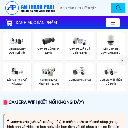
DANH MỤC SẢN PHẨM
Camera Quay
Camera Dùng Pin
Camera Wifi Full
Lắp Camera
Được Mã Vận
Ezviz
Color Ezviz
Samsung Zoom
Đơn
Siêu Nét
Lắp Camera Wifi
Camera Ezviz
Camera Ai Dahua
Camera Wifi Thân
Hikvision
Phân Biệt Người
Cố Định
CAMERA WIFI (KẾT NỐI KHÔNG DÂY)
Camera Wifi (Kết Nối Không Dây) là thiết bị điện tử có khả năng ghi lại
hình ảnh và video cả ban ngày lẫn ban đêm với độ phân giải cao lên đến