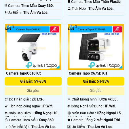
🛡 Camera Theo Mẫu
Thân Plastic.
Starlight.
⛓ Camera Theo Mẫu
Xoay 360.
️🔮 Tích Hợp :
Thu Âm Và Loa.
️🎙 Ưu Điểm :
Thu Âm Và Loa.
3
3
Camera TapoC610 Kit
Camera Tapo C675D KIT
Giá Bán: 5%-35%
Giá Bán: 5%-35%
Giá gốc:
Giá gốc:
💯 Độ Phân giải :
2K Lite .
🔆 Chất lượng hình :
Ultra 4k 👍🏾 .
🌠 Tích hợp công nghệ :
IP Wifi.
®️ Công Nghệ Sử Dụng :
IP Wifi.
✪ Nhìn Ban Đêm :
Hồng Ngoại 10m
🔴 Nhìn Ban Đêm :
Hồng Ngoại 15m
Hồng Ngoại SMD.
Có Màu Ban Ðêm.
💦 Camera Theo Mẫu
Xoay 360.
🛡 Camera Dòng
2 Mắt Ngoài Trời.
️⇝ Điểm Nỗi Bật :
Thu Âm Và Loa.
️🆑 Ưu Điểm :
Thu Âm Và Loa.