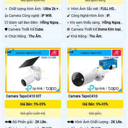
Giá gốc: Liên hệ
Giá gốc: 00 ₫
🔅 Chất lượng hình Ảnh :
Ultra 2k + .
🔆 Hình Ảnh Sắc nét :
FULL HD
1080P .
👍 Camera Công nghệ :
IP Wifi.
🌠 Công Nghệ Hình Ảnh :
IP.
💥 Giám sát Ban Đêm :
Hồng Ngoại
⭐ Khi xem thiếu sáng :
Hồng Ngoại
10m Hồng Ngoại SMD.
10m Hồng Ngoại SMD.
🛡 Camera Thiết Kế
Cube.
🕸️ Camera Thiết Kế
Dome Kim loại
+ Nhựa.
️☣️ Chức Năng :
Thu Âm.
️✔️ Khả Năng :
Thu Âm.
6
5
Camera TapoC410 KIT
Camera TapoC410
Giá Bán: 5%-35%
Giá Bán: 5%-35%
Giá gốc: Liên Hệ
Giá gốc:
👁️‍🗨 Độ Phân giải :
2K Lite .
👁️‍🗨 Hình Ành Chất Lượng :
2K Lite .