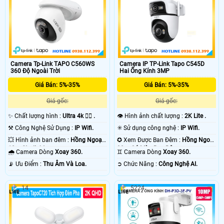
Camera Tp-Link TAPO C560WS
Camera IP TP-Link Tapo C545D
360 Độ Ngoài Trời
Hai Ống Kính 3MP
Giá Bán: 5%-35%
Giá Bán: 5%-35%
Giá gốc:
Giá gốc:
✨ Chất lượng hình :
Ultra 4k 👍🏾 .
👁 Hình ảnh chất lượng :
2K Lite .
⚒ Công Nghệ Sử Dụng :
IP Wifi.
✳️ Sử dụng công nghệ :
IP Wifi.
💥 Hình ảnh ban đêm :
Hồng Ngoại
✪ Xem Được Ban Đêm :
Hồng Ngoại
10m Starlight.
30m Có Màu Ban Ðêm.
🌧️ Camera Dòng
Xoay 360.
♊ Camera Dòng
Xoay 360.
️📡 Ưu Điểm :
Thu Âm Và Loa.
️➲ Chức Năng :
Công Nghệ AI.
14
5224