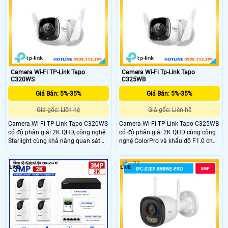
tầm nhìn ban đêm có màu Starlight
microSD tối đa 128GB, chuẩn chống
cùng tấm pin năng lượng mặt trời
nước IP66 và điều khiển dễ dàng
giúp vận hành ổn định, tiết kiệm chi
qua ứng dụng Tapo.
phí và giám sát liên tục 24/7.
Camera Wi-Fi TP-Link Tapo
Camera Wi-Fi Tp-Link Tapo
C320WS
C325WB
Giá Bán: 5%-35%
Giá Bán: 5%-35%
Giá gốc: Liên hệ
Giá gốc: Liên hệ
Camera Wi-Fi TP-Link Tapo C320WS
Camera Wi-Fi TP-Link Tapo C325WB
có độ phân giải 2K QHD, công nghệ
có độ phân giải 2K QHD cùng công
Starlight cùng khả năng quan sát
nghệ ColorPro và khẩu độ F1.0 cho
ban đêm có màu lên đến 30 mét
khả năng ghi hình có màu xuyên
cung cấp hình ảnh sắc nét trong
đêm. Công nghệ AI phát hiện
19574
22
mọi điều kiện ánh sáng. Công nghệ
chuyển động và âm thanh bất
AI phát hiện chuyển động, báo động
thường, tích hợp đàm thoại hai
âm thanh, đàm thoại hai chiều, lưu
chiều, báo động âm thanh và ánh
trữ thẻ nhớ microSD tối đa 256GB,
sáng, lưu trữ thẻ nhớ microSD tối đa
kết nối Wi-Fi hoặc Ethernet và quản
512GB, kết nối Wi-Fi hoặc Ethernet
lý dễ dàng qua ứng dụng Tapo
và quản lý qua ứng dụng Tapo.