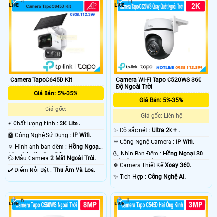
4
11
Camera TapoC645D Kit
Camera Wi-Fi Tapo C520WS 360
Độ Ngoài Trời
Giá Bán: 5%-35%
Giá Bán: 5%-35%
Giá gốc:
Giá gốc: Liên hệ
️⚡ Chất lượng hình :
2K Lite .
✨ Độ sắc nét :
Ultra 2k + .
🤖️ Công Nghệ Sử Dụng :
IP Wifi.
✳️ Công Nghệ Camera :
IP Wifi.
🔅 Hình ảnh ban đêm :
Hồng Ngoại
🌜 Nhìn Ban Đêm :
Hồng Ngoại 30m
10m Có Màu Ban Ðêm.
💦 Mẫu Camera
2 Mắt Ngoài Trời.
Có Màu Ban Ðêm.
❄ Camera Thiết Kế
Xoay 360.
️✔️ Điểm Nỗi Bật :
Thu Âm Và Loa.
️✨ Tích Hợp :
Công Nghệ AI.
6
8