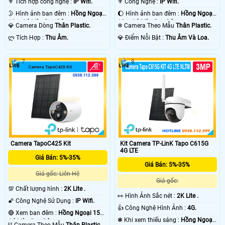
⚜️ Tích hợp công nghệ :
IP Wifi.
⚜️ Công Nghệ :
IP Wifi.
🌛 Hình ảnh ban đêm :
Hồng Ngoại
🌔 Hình ảnh ban đêm :
Hồng Ngoại
10m Có Màu Ban Ðêm.
10m Có Màu Ban Ðêm.
💎 Camera Dòng
Thân Plastic.
❄ Camera Theo Mẫu
Thân Plastic.
️ლ Tích Hợp :
Thu Âm.
️💎 Điểm Nỗi Bật :
Thu Âm Và Loa.
7
8
Camera TapoC425 Kit
Kit Camera TP-LinK Tapo C615G
4G LTE
Giá Bán: 5%-35%
Giá Bán: 5%-35%
Giá gốc: Liên Hệ
Giá gốc:
💯 Chất lượng hình :
2K Lite .
️👀 Hình Ảnh Sắc nét :
2K Lite .
🌠 Công Nghệ Sử Dụng :
IP Wifi.
👍 Công Nghệ Hình Ảnh :
4G.
🔴 Xem ban đêm :
Hồng Ngoại 15m
❃ Khi xem thiếu sáng :
Hồng Ngoại
Có Màu Ban Ðêm.
⛓ Camera Theo Mẫu
Thân Plastic.