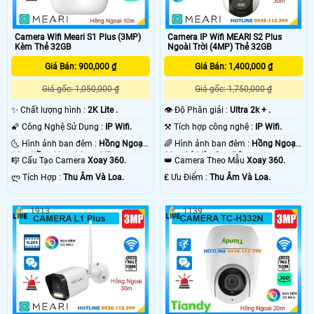
Camera Wifi Meari S1 Plus (3MP)
Camera IP Wifi MEARI S2 Plus
Kèm Thẻ 32GB
Ngoài Trời (4MP) Thẻ 32GB
Giá Bán: 900,000 ₫
Giá Bán: 1,400,000 ₫
Giá gốc: 1,050,000 ₫
Giá gốc: 1,750,000 ₫
✨ Chất lượng hình :
2K Lite .
👁 Độ Phân giải :
Ultra 2k + .
🌠 Công Nghệ Sử Dụng :
IP Wifi.
⚒ Tích hợp công nghệ :
IP Wifi.
🌜 Hình ảnh ban đêm :
Hồng Ngoại
🌈 Hình ảnh ban đêm :
Hồng Ngoại
10m Hồng Ngoại Smart IR.
30m Có Màu Ban Ðêm.
🎼️ Cấu Tạo Camera
Xoay 360.
👑 Camera Theo Mẫu
Xoay 360.
️ლ Tích Hợp :
Thu Âm Và Loa.
️₤ Ưu Điểm :
Thu Âm Và Loa.
1913
1139