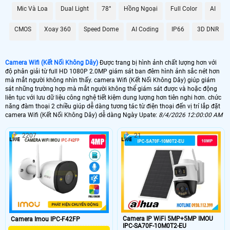
Mic Và Loa
Dual Light
78°
Hồng Ngoại
Full Color
AI
CMOS
Xoay 360
Speed Dome
AI Coding
IP66
3D DNR
Camera Wifi (Kết Nối Không Dây)
Được trang bị hình ảnh chất lượng hơn với
độ phân giải từ full HD 1080P 2.0MP giám sát ban đêm hình ảnh sắc nét hơn
mà mắt người không nhìn thấy. camera Wifi (Kết Nối Không Dây) giúp giám
sát những trường hợp mà mắt người không thể giám sát được và hoặc động
liên tục với lưu dữ liệu công nghệ tiết kiệm dung lượng hơn tiên nghi hơn. chức
năng đàm thoại 2 chiều giúp dễ dàng tương tác từ điện thoại đến vị trí lắp đặt
'
camera Wifi (Kết Nối Không Dây) dễ dàng Ngày Upate:
8/4/2026 12:00:00 AM
2207
21
Camera IP WiFi 5MP+5MP IMOU
Camera Imou IPC-F42FP
IPC-SA70F-10M0T2-EU