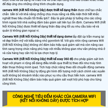
để đáp ứng cho những công trình chuyên dụng.
camera Wifi (Kết Nối Không Dây) được thiết kế dạng thân
được chế tạo chắc
chắn bền bỉ với khả năng chống chịu mưa nắng và điều kiện thời tiết khắc
nghiệt theo tiêu chuẩn tối thiểu Ip67. Đây là giải pháp lý tưởng cho các công
trình ngoài trời nhà xưởng đảm bảo giám sát liên tục ổn định. Camera Wifi (Kết
Nối Không Dây) được thiêt kế dạng thân đáp ứng tối ưu nhu cầu bảo vệ và
quản lý không gian ngoại vi.
Camera Wifi (Kết Nối Không Dây) thiết kế dạng dome
lắp đặt úp trần mang lại
vẻ đẹp thẩm mỹ với kiểu dáng nhỏ gọnntinh tế. Với góc nhìn rộng camera Wifi
(Kết Nối Không Dây) không chỉ đảm bảo hiệu quả giám sát mà còn nâng cao
tính sang trọng chức năng phù hợp với nhiều không gian như văn phòng nhà ở
và cửa hàng hay căn hộ là lựa chọn hợp lý.
Camera Wifi (Kết Nối Không Dây) thiết kế xoay 360 độ
cho phép giám sát linh
hoạt với phạm vi rộng dễ dàng điều khiển qua thiết bị theo đỏi như máy tính
điện thoại thông minh ipad. Tích hợp chức năng theo dõi chuyển động camera
Wifi (Kết Nối Không Dây) tự động ghi hình đối tượng một cách chính xác xuyên
suốt không bỏ khoảnh khắc nào phục vụ nhu cầu thực tiển hơn. camera Wifi
(Kết Nối Không Dây) đảm bảo hiệu quả giám sát vượt trội phù hợp cho từng
công trình.
CÔNG NGHỆ TIÊU ĐỂM KHÁC CỦA CAMERA WIFI
(KẾT NỐI KHÔNG DÂY) ĐƯỢC TÍCH HỢP