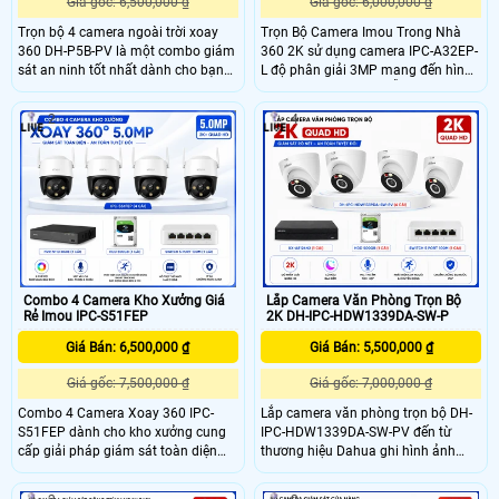
Giá gốc: 6,500,000 ₫
Giá gốc: 6,000,000 ₫
Trọn bộ 4 camera ngoài trời xoay
Trọn Bộ Camera Imou Trong Nhà
360 DH-P5B-PV là một combo giám
360 2K sử dụng camera IPC-A32EP-
sát an ninh tốt nhất dành cho bạn
L độ phân giải 3MP mang đến hình
với độ phân giải hình ảnh độ nét
ảnh giám sát rõ nét, hỗ trợ quay
cao 3K, khả năng quay quét 360 độ
quét 355°, hồng ngoại thông minh
2
4
toàn ảnh giúp quan sát mọi góc
10m và đàm thoại hai chiều. Ngoài
chết linh hoạt.
ra, Camera tích hợp AI phát hiện
người, thú cưng, âm thanh bất
thường, Smart Tracking hỗ trợ bảo
vệ an ninh an toàn hơn.
Lắp Camera Văn Phòng Trọn Bộ
Combo 4 Camera Kho Xưởng Giá
2K DH-IPC-HDW1339DA-SW-P
Rẻ Imou IPC-S51FEP
Giá Bán: 5,500,000 ₫
Giá Bán: 6,500,000 ₫
Giá gốc: 7,000,000 ₫
Giá gốc: 7,500,000 ₫
Lắp camera văn phòng trọn bộ DH-
Combo 4 Camera Xoay 360 IPC-
IPC-HDW1339DA-SW-PV đến từ
S51FEP dành cho kho xưởng cung
thương hiệu Dahua ghi hình ảnh
cấp giải pháp giám sát toàn diện
3MP sắc nét, trang bị công nghệ AI
các hoạt động trong xưởng. Với
phát hiện người, phương tiện độ
camera độ phân giải 5MP siêu nét