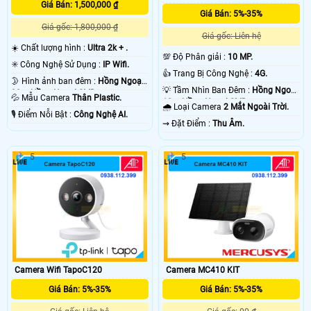
Giá Bán: 1,500,000 ₫
Giá Bán: 5%-35%
Giá gốc: 1,800,000 ₫
Giá gốc: Liên hệ
☀️ Chất lượng hình :
Ultra 2k + .
💯 Độ Phân giải :
10 MP.
✳️ Công Nghệ Sử Dụng :
IP Wifi.
👍 Trang Bị Công Nghệ :
4G.
🌛 Hình ảnh ban đêm :
Hồng Ngoại
💡 Tầm Nhìn Ban Đêm :
Hồng Ngoại
30m Hồng Ngoại SMD.
💦 Mẫu Camera
Thân Plastic.
10m Hồng Ngoại SMD.
🌧️ Loại Camera
2 Mắt Ngoài Trời.
️🎙 Điểm Nỗi Bật :
Công Nghệ AI.
️⇝ Đặt Điểm :
Thu Âm.
5
5
Camera Wifi TapoC120
Camera MC410 KIT
Giá Bán: 5%-35%
Giá Bán: 5%-35%