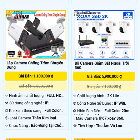
3724
1403
Lắp Camera Chống Trộm Chuyên
Bộ Camera Giám Sát Ngoài Trời
Dụng
360
Giá Bán: 1,100,000 ₫
Giá Bán: 5,900,000 ₫
Giá gốc: 9,800,000 ₫
Giá gốc: 7,100,000 ₫
✨ Hình ảnh chất lượng :
FULL HD
✨ Chất lượng hình :
2K Lite .
1080P .
⚒ Sử dụng công nghệ :
IP.
®️ Công Nghệ Sử Dụng :
IP Wifi.
❂ Khi xem thiếu sáng :
Full Color
❂ Nhìn Ban Đêm :
Full Color 20m
50m Hồng Ngoại SMD.
Có Màu Ban Ðêm.
💦 Loại Camera
Thân Kim loại.
↕️ Mẫu Camera
IP67 xoay 360.
️✨ Chức Năng :
Báo Động Tại Chỗ
️💎 Tích Hợp :
Thu Âm Và Loa.
Nháy Sáng.