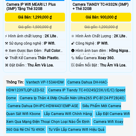
Camera IP Wifi MEARI L1 Plus
Camera TIANDY TC-H332N (3MP)
(3MP) Tặng Thẻ 32GB
+ Thẻ 32GB
Giá Bán: 1,299,000 ₫
Giá Bán: 900,000 ₫
Giá gốc: 1,500,000 ₫
Giá gốc: 1,200,000 ₫
️⚡ Hình ảnh chất lượng :
2K Lite .
🔆 Hình Ành Chất Lượng :
2K Lite .
⚒ Sử dụng công nghệ :
IP Wifi.
🌠 Công Nghệ :
IP Wifi.
❈ Xem Được Ban Đêm :
Full Color
🌚 Hình ảnh ban đêm :
Hồng Ngoại
20m Có Màu Ban Ðêm.
20m Có Màu Ban Ðêm.
💎 Thiết Kế Camera
Thân Plastic.
🔩 Mẫu Camera
Xoay 360.
️⌘ Đặt Điểm :
Thu Âm Và Loa.
️🆑 Điểm Nỗi Bật :
Thu Âm Và Loa.
Thông Tin:
Vantech VP-153AHDM
Camera Dahua DH-HAC-
HDW1239TLQP-LED-S2
Camera IP Tiandy TC-H324S(23X/I/E/C) Speed
Dome
Camera Ip Thân 4.0Mp Chuẩn Nén Ultra265 IPC-B124-PF28(40)
Camera Dahua DH-IPC-HDW4431EMP-ASE
Siêu Phẩm Mới Camera
Quan Sát Wifi Kbone
Lắp Camera Wifi Chính Hàng
Lắp Đặt Camera Wifi
Xem Qua Mạng Điện Thoại Chọn Loại Nào Ổn Định
Camera Wifi Xoay
360 Giá Rẻ Chỉ Từ 490K
Tư Vấn Lắp Camera Wifi Hiệu Quả