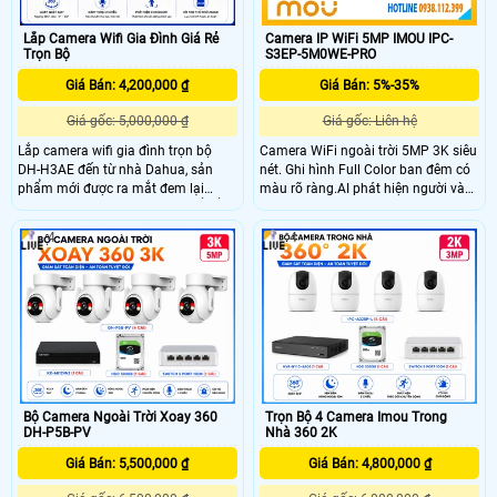
Lắp Camera Wifi Gia Đình Giá Rẻ
Camera IP WiFi 5MP IMOU IPC-
Trọn Bộ
S3EP-5M0WE-PRO
Giá Bán: 4,200,000 ₫
Giá Bán: 5%-35%
Giá gốc: 5,000,000 ₫
Giá gốc: Liên hệ
Lắp camera wifi gia đình trọn bộ
Camera WiFi ngoài trời 5MP 3K siêu
DH-H3AE đến từ nhà Dahua, sản
nét. Ghi hình Full Color ban đêm có
phẩm mới được ra mắt đem lại
màu rõ ràng.AI phát hiện người và
nhiều tính năng hiện đại có thể kể
phương tiện chính xác.
đến đó là khả năng điều khiển quay
4
4
xoay 360 độ, tích hợp mic và loa,
phát hiện chuyển động có còi hú và
hỗ trợ ghi hình ảnh 2K siêu nét cho
phép giám sát hình ảnh từ xa qua
điện thoại, máy tính.
Bộ Camera Ngoài Trời Xoay 360
Trọn Bộ 4 Camera Imou Trong
DH-P5B-PV
Nhà 360 2K
Giá Bán: 5,500,000 ₫
Giá Bán: 4,800,000 ₫