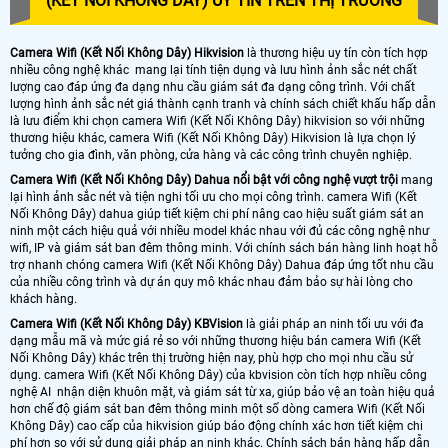
(KẾT NỐI KHÔNG DÂY) UY TÍN TRÊN THỊ TRƯỜNG
Camera Wifi (Kết Nối Không Dây) Hikvision
là thương hiệu uy tín còn tích hợp
nhiều công nghệ khác mang lại tính tiện dụng và lưu hình ảnh sắc nét chất
lượng cao đáp ứng đa dạng nhu cầu giám sát đa dạng công trình. Với chất
lượng hình ảnh sắc nét giá thành cạnh tranh và chính sách chiết khấu hấp dẫn
là lưu điểm khi chọn camera Wifi (Kết Nối Không Dây) hikvision so với những
thương hiệu khác, camera Wifi (Kết Nối Không Dây) Hikvision là lựa chọn lý
tưởng cho gia đình, văn phòng, cửa hàng và các công trình chuyên nghiệp.
Camera Wifi (Kết Nối Không Dây) Dahua nổi bật với công nghệ vượt trội
mang
lại hình ảnh sắc nét và tiện nghi tối ưu cho mọi công trình. camera Wifi (Kết
Nối Không Dây) dahua giúp tiết kiệm chi phí nâng cao hiệu suất giám sát an
ninh một cách hiệu quả với nhiều model khác nhau với đủ các công nghệ như
wifi, IP và giám sát ban đêm thông minh. Với chính sách bán hàng linh hoạt hỗ
trợ nhanh chóng camera Wifi (Kết Nối Không Dây) Dahua đáp ứng tốt nhu cầu
của nhiều công trình và dự án quy mô khác nhau đảm bảo sự hài lòng cho
khách hàng.
Camera Wifi (Kết Nối Không Dây) KBVision
là giải pháp an ninh tối ưu với đa
dạng mẫu mã và mức giá rẻ so với những thương hiệu bán camera Wifi (Kết
Nối Không Dây) khác trên thị trường hiện nay, phù hợp cho mọi nhu cầu sử
dụng. camera Wifi (Kết Nối Không Dây) của kbvision còn tích hợp nhiều công
nghệ AI nhận diện khuôn mặt, và giám sát từ xa, giúp bảo vệ an toàn hiệu quả
hơn chế độ giám sát ban đêm thông minh một số dòng camera Wifi (Kết Nối
Không Dây) cao cấp của hikvision giúp báo động chính xác hơn tiết kiệm chi
phí hơn so với sử dụng giải pháp an ninh khác. Chính sách bán hàng hấp dẫn