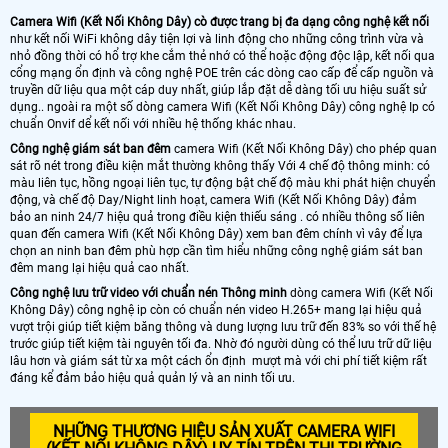
Camera Wifi (Kết Nối Không Dây) cò được trang bị đa dạng công nghệ kết nối
như kết nối WiFi không dây tiện lợi và linh động cho những công trình vừa và
nhỏ đồng thời có hổ trợ khe cắm thẻ nhớ có thể hoặc động độc lập, kết nối qua
cổng mạng ổn định và công nghệ POE trên các dòng cao cấp để cấp nguồn và
truyền dữ liệu qua một cáp duy nhất, giúp lắp đặt dễ dàng tối ưu hiệu suất sử
dụng.. ngoài ra một số dòng camera Wifi (Kết Nối Không Dây) công nghệ Ip có
chuẩn Onvif dể kết nối với nhiều hệ thống khác nhau.
Công nghệ giám sát ban đêm
camera Wifi (Kết Nối Không Dây) cho phép quan
sát rõ nét trong điều kiện mắt thường không thấy Với 4 chế độ thông minh: có
màu liên tục, hồng ngoại liên tục, tự động bật chế độ màu khi phát hiện chuyển
động, và chế độ Day/Night linh hoạt, camera Wifi (Kết Nối Không Dây) đảm
bảo an ninh 24/7 hiệu quả trong điều kiện thiếu sáng . có nhiều thông số liên
quan đến camera Wifi (Kết Nối Không Dây) xem ban đêm chính vì vây để lựa
chọn an ninh ban đêm phù hợp cần tìm hiểu những công nghệ giám sát ban
đêm mang lại hiệu quả cao nhất.
Công nghệ lưu trữ video với chuẩn nén Thông minh
dòng camera Wifi (Kết Nối
Không Dây) công nghệ ip còn có chuẩn nén video H.265+ mang lại hiệu quả
vượt trội giúp tiết kiệm băng thông và dung lượng lưu trữ đến 83% so với thế hệ
trước giúp tiết kiệm tài nguyên tối đa. Nhờ đó người dùng có thể lưu trữ dữ liệu
lâu hơn và giám sát từ xa một cách ổn định mượt mà với chi phí tiết kiệm rất
đáng kể đảm bảo hiệu quả quản lý và an ninh tối ưu.
NHỮNG THƯƠNG HIỆU SẢN XUẤT CAMERA WIFI