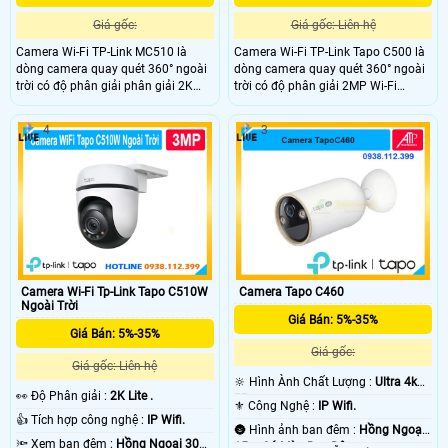
Giá gốc:
Giá gốc: Liên hệ
Camera Wi-Fi TP-Link MC510 là
Camera Wi-Fi TP-Link Tapo C500 là
dòng camera quay quét 360° ngoài
dòng camera quay quét 360° ngoài
trời có độ phân giải phân giải 2K
trời có độ phân giải 2MP Wi-Fi
3MP và tầm nhìn ban đêm có màu
2.4GHz. Công nghệ AI phát hiện
30m. Công nghệ AI thông minh
chuyển động và theo dõi chuyển
4
3
phát hiện chuyển động, vùng hoạt
động thông minh, kết hợp báo động
động tùy chỉnh, trang bị nắp che
âm thanh ánh sáng và âm thanh
ống kính vật lý bảo vệ quyền riêng
tùy chỉnh. Hỗ trợ đàm thoại hai
tư.
chiều quản lý qua ứng dụng Tapo và
chuẩn chống nước IP65.
Camera Tapo C460
Camera Wi-Fi Tp-Link Tapo C510W
Ngoài Trời
Giá Bán: 5%-35%
Giá Bán: 5%-35%
Giá gốc:
Giá gốc: Liên hệ
🔆 Hình Ành Chất Lượng :
Ultra 4k
️👀 Độ Phân giải :
2K Lite .
👍🏾 .
⚜️ Công Nghệ :
IP Wifi.
👍 Tích hợp công nghệ :
IP Wifi.
🌚 Hình ảnh ban đêm :
Hồng Ngoại
🔦 Xem ban đêm :
Hồng Ngoại 30m
15m Có Màu Ban Ðêm.