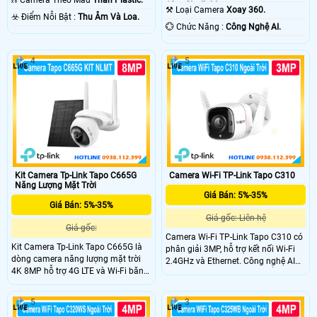
10m Starlight.
⚒ Loại Camera
Xoay 360.
️☣️ Điểm Nỗi Bật :
Thu Âm Và Loa.
️💮 Chức Năng :
Công Nghệ AI.
4
5
Kit Camera Tp-Link Tapo C665G
Camera Wi-Fi TP-Link Tapo C310
Năng Lượng Mặt Trời
Giá Bán: 5%-35%
Giá Bán: 5%-35%
Giá gốc: Liên hệ
Giá gốc:
Camera Wi-Fi TP-Link Tapo C310 có
Kit Camera Tp-Link Tapo C665G là
phân giải 3MP, hỗ trợ kết nối Wi-Fi
dòng camera năng lượng mặt trời
2.4GHz và Ethernet. Công nghệ AI
4K 8MP hỗ trợ 4G LTE và Wi-Fi băng
thông minh phát hiện chuyển động,
tần kép 2.4GHz/5GHz. Công nghệ
báo động âm thanh và ánh sáng,
theo dõi AI 360° và nhận diện
đàm thoại hai chiều, tầm nhìn ban
5
3
chuyển động zoom kỹ thuật số 18x,
đêm lên đến 30 mét, lưu trữ thẻ nhớ