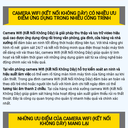
CAMERA WIFI (KẾT NỐI KHÔNG DÂY) CÓ NHIỀU ƯU
ĐIỂM ỨNG DỤNG TRONG NHIỀU CÔNG TRÌNH
Camera Wifi (Kết Nối Không Dây) là giải pháp thu thập và lưu trữ video hiệu
quả cao được ứng dụng rộng rãi trong văn phòng, gia đình, cửa hàng và nhà
xưởng
để đảm bảo an ninh tốt đồng thời hoặc động liên tục. Với khả năng ghi
hình rõ nét giám sát 24/7 và kết nối thông minh qua điện thoại hoặc máy tính
dễ dàng với vài thao tác, camera Wifi (Kết Nối Không Dây) giúp quản lý linh
hoạt và tiết kiệm thời gian với những ứng dụng giám sát từ xa công nghệ báo
động chinh xác và hiệu quả.
Tại văn phòng camera Wifi (Kết Nối Không Dây) hỗ trợ kiểm soát an ninh và
hiệu suất làm việc
có thể xem rõ từng màn hình máy tính của từng nhân sư khi
cần thiết. Trong gia đình camera Wifi (Kết Nối Không Dây) đảm bảo an toàn và
theo dõi trẻ nhỏ hoặc người lớn tuổi với hình ảnh chi tiết ngày đêm có thể
tương tác âm thanh 2 chiều
. Tại cửa hàng và nhà xưởng camera Wifi (Kết Nối
Không Dây) giúp giám sát hàng hóa hoạt động sản xuất giảm thiểu rủi ro thất
thoát. Đây là công cụ quan trọng cho quản lý nhanh hiệu quả và chính xác
nhất.
NHỮNG ƯU ĐIỂM CỦA CAMERA WIFI (KẾT NỐI
KHÔNG DÂY) MANG LẠI