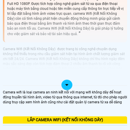
Full HD 1080P. Được tích hợp công nghệ giám sát từ xa qua điện thoại
hoặc máy tính bằng cloud hoặc tên miền cung cấp thông tin trực tiếp về vị
trí lắp đặt bằng hình ảnh video trực quan. camera Wifi (Kết Nối Không
Dây) còn có tính năng phát hiện chuyển động thông minh giúp gửi cảnh
báo qua điện thoại bằng âm thanh và hình ảnh theo thời gian thực đảm
bảo an ninh tối ưu. Camera Wifi (Kết Nối Không Dây) là giải pháp lý tưởng
cho việc giám sát và bảo vệ tài sản hiệu quả.
Camera Wifi (Kết Nối Không Dây) được trang bị công nghệ chuyên dụng
không thể thiếu trong nhu cầu giám sát hiện tại hình ảnh chất lượng giám sát
chi tiết 24/24. Camera Wifi (Kết Nối Không Dây) không chỉ thu hình ngày đêm
màu sắc sáng đẹp còn tích hợp đàm thoại 2 chiều âm thanh to rõ với công
nghệ chống lọc âm. camera Wifi (Kết Nối Không Dây) còn có chức năng báo
động chống trộm chính xác và nhạy cả ngày và đêm điều mà mắt thường
không thể nhìn thấy là những ứng.
Camera wifi là loại camera an ninh kết nối với mạng wifi không dây để hoạt
động truyền tải hình ảnh, video từ qua thông qua internet, từ đó cho phép người
dùng truy cập xem hình ảnh cũng như cài đặt quản lý camera từ xa dễ dàng
LẮP CAMERA WIFI (KẾT NỐI KHÔNG DÂY)