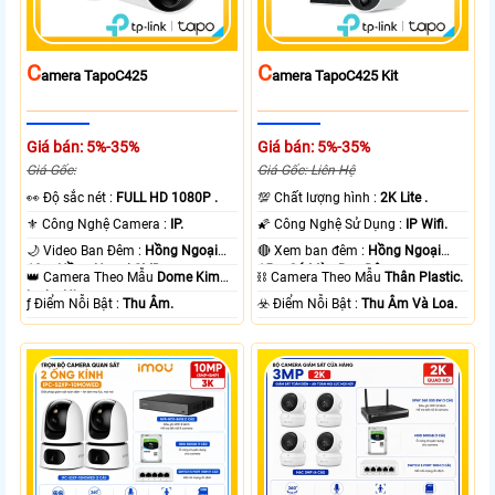
C
C
Amera TapoC425
Amera TapoC425 Kit
Giá bán: 5%-35%
Giá bán: 5%-35%
Giá Gốc:
Giá Gốc: Liên Hệ
️👀 Độ sắc nét :
FULL HD 1080P .
💯 Chất lượng hình :
2K Lite .
⚜️ Công Nghệ Camera :
IP.
🌠 Công Nghệ Sử Dụng :
IP Wifi.
🌙 Video Ban Đêm :
Hồng Ngoại
🔴 Xem ban đêm :
Hồng Ngoại
10m Hồng Ngoại SMD.
15m Có Màu Ban Ðêm.
👑 Camera Theo Mẫu
Dome Kim
⛓ Camera Theo Mẫu
Thân Plastic.
loại + Nhựa.
️ƒ Điểm Nỗi Bật :
Thu Âm.
️☣️ Điểm Nỗi Bật :
Thu Âm Và Loa.