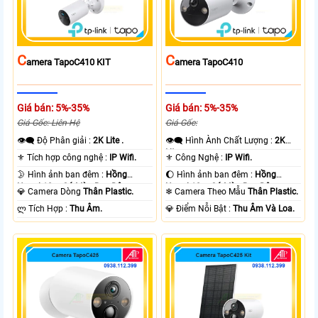
C
C
Amera TapoC410 KIT
Amera TapoC410
Giá bán: 5%-35%
Giá bán: 5%-35%
Giá Gốc: Liên Hệ
Giá Gốc:
👁️‍🗨 Độ Phân giải :
2K Lite .
👁️‍🗨 Hình Ành Chất Lượng :
2K
Lite .
⚜️ Tích hợp công nghệ :
IP Wifi.
⚜️ Công Nghệ :
IP Wifi.
🌛 Hình ảnh ban đêm :
Hồng
🌔 Hình ảnh ban đêm :
Hồng
Ngoại 10m Có Màu Ban Ðêm.
Ngoại 10m Có Màu Ban Ðêm.
💎 Camera Dòng
Thân Plastic.
❄ Camera Theo Mẫu
Thân Plastic.
️ლ Tích Hợp :
Thu Âm.
️💎 Điểm Nỗi Bật :
Thu Âm Và Loa.