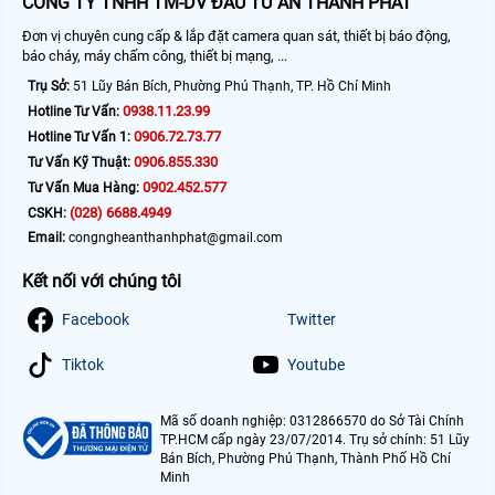
CÔNG TY TNHH TM-DV ĐẦU TƯ AN THÀNH PHÁT
Đơn vị chuyên cung cấp & lắp đặt camera quan sát, thiết bị báo động,
báo cháy, máy chấm công, thiết bị mạng, ...
Trụ Sở:
51 Lũy Bán Bích, Phường Phú Thạnh, TP. Hồ Chí Minh
0938.11.23.99
Hotline Tư Vấn:
0906.72.73.77
Hotline Tư Vấn 1:
0906.855.330
Tư Vấn Kỹ Thuật:
0902.452.577
Tư Vấn Mua Hàng:
(028) 6688.4949
CSKH:
Email:
congngheanthanhphat@gmail.com
Kết nối với chúng tôi
Facebook
Twitter
Tiktok
Youtube
Mã số doanh nghiệp: 0312866570 do Sở Tài Chính
TP.HCM cấp ngày 23/07/2014. Trụ sở chính: 51 Lũy
Bán Bích, Phường Phú Thạnh, Thành Phố Hồ Chí
Minh