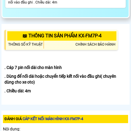
nối vào đầu ghi . Chiều dài: 4m
📖 THÔNG TIN SẢN PHẨM KX-FM7P-4
THÔNG SỐ KỸ THUẬT
CHÍNH SÁCH BẢO HÀNH
. Cáp 7 pin nối dài cho màn hình
. Dùng để nối dài hoặc chuyển tiếp kết nối vào đầu ghi( chuyên
dùng cho xe oto)
. Chiều dài: 4m
ĐÁNH GIÁ
CÁP KẾT NỐI MÀN HÌNH KX-FM7P-4
Nội dung: