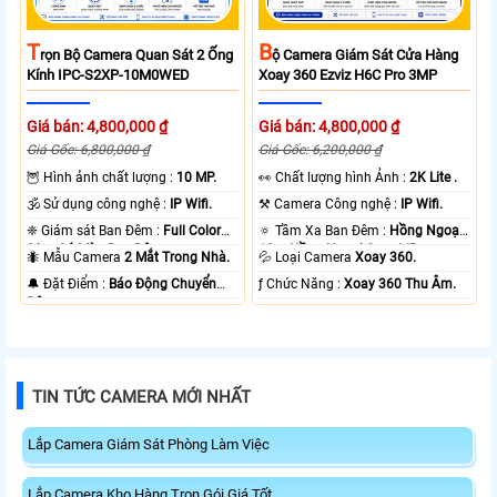
T
B
Rọn Bộ Camera Quan Sát 2 Ống
Ộ Camera Giám Sát Cửa Hàng
Kính IPC-S2XP-10M0WED
Xoay 360 Ezviz H6C Pro 3MP
Giá bán: 4,800,000 ₫
Giá bán: 4,800,000 ₫
Giá Gốc: 6,800,000 ₫
Giá Gốc: 6,200,000 ₫
🦉 Hình ảnh chất lượng :
10 MP.
️👀 Chất lượng hình Ảnh :
2K Lite .
🕉️ Sử dụng công nghệ :
IP Wifi.
⚒ Camera Công nghệ :
IP Wifi.
❈ Giám sát Ban Đêm :
Full Color
🔅 Tầm Xa Ban Đêm :
Hồng Ngoại
20m Có Màu Ban Ðêm.
10m Hồng Ngoại Smart IR.
🐜 Mẫu Camera
2 Mắt Trong Nhà.
💦 Loại Camera
Xoay 360.
️🔔 Đặt Điểm :
Báo Động Chuyển
️ƒ Chức Năng :
Xoay 360 Thu Âm.
Động.
TIN TỨC CAMERA MỚI NHẤT
Lắp Camera Giám Sát Phòng Làm Việc
Lắp Camera Kho Hàng Trọn Gói Giá Tốt