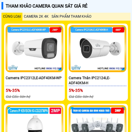
THAM KHẢO CAMERA QUAN SÁT GIÁ RẺ
CÙNG LOẠI
CAMERA 2K 4K
SẢN PHẨM THAM KHẢO
Camerra IPC2312LE-ADF40KM-WP
Camera Thân IPC2124LE-
ADF40KM-H
5%-35%
5%-35%
Giá Gốc: liên hệ
Giá Gốc: liên hệ