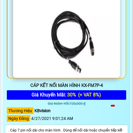
CÁP KẾT NỐI MÀN HÌNH KX-FM7P-4
Giá Khuyến Mãi:
30%
(+ VAT 8%)
Giá Niêm Yết:720,000 ₫
Thương Hiệu
KBvision
Ngày Đăng
4/27/2021 9:01:24 AM
. Cáp 7 pin nối dài cho màn hình . Dùng để nối dài hoặc chuyển tiếp kết