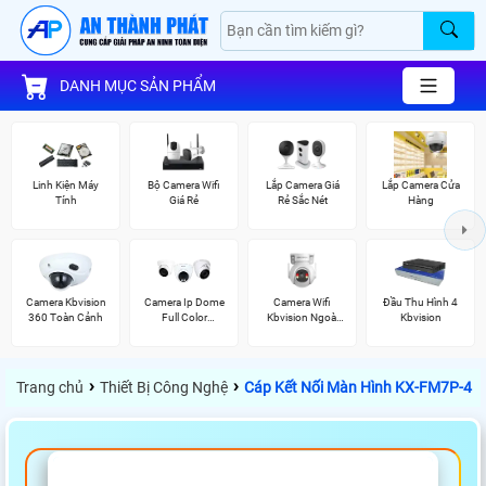
DANH MỤC SẢN PHẨM
Linh Kiện Máy
Bộ Camera Wifi
Lắp Camera Giá
Lắp Camera Cửa
Tính
Giá Rẻ
Rẻ Sắc Nét
Hàng
Camera Kbvision
Camera Ip Dome
Camera Wifi
Đầu Thu Hình 4
360 Toàn Cảnh
Full Color
Kbvision Ngoài
Kbvision
Kbvision
Trời 360
›
›
Trang chủ
Thiết Bị Công Nghệ
Cáp Kết Nối Màn Hình KX-FM7P-4