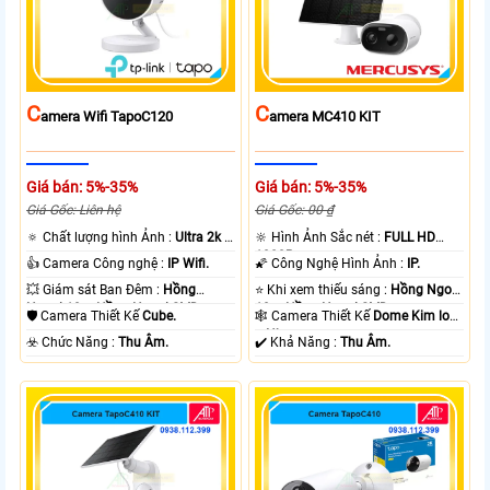
C
C
Amera Wifi TapoC120
Amera MC410 KIT
Giá bán: 5%-35%
Giá bán: 5%-35%
Giá Gốc: Liên hệ
Giá Gốc: 00 ₫
🔅 Chất lượng hình Ảnh :
Ultra 2k +
🔆 Hình Ảnh Sắc nét :
FULL HD
.
1080P .
👍 Camera Công nghệ :
IP Wifi.
🌠 Công Nghệ Hình Ảnh :
IP.
💥 Giám sát Ban Đêm :
Hồng
⭐ Khi xem thiếu sáng :
Hồng Ngoại
Ngoại 10m Hồng Ngoại SMD.
10m Hồng Ngoại SMD.
🛡 Camera Thiết Kế
Cube.
🕸️ Camera Thiết Kế
Dome Kim loại
+ Nhựa.
️☣️ Chức Năng :
Thu Âm.
️✔️ Khả Năng :
Thu Âm.