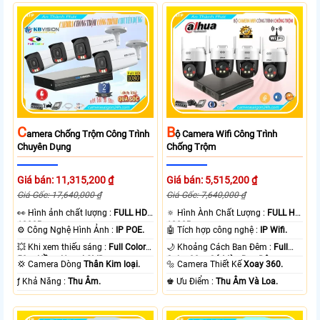
C
B
Amera Chống Trộm Công Trình
Ộ Camera Wifi Công Trình
Chuyên Dụng
Chống Trộm
Giá bán: 11,315,200 ₫
Giá bán: 5,515,200 ₫
Giá Gốc: 17,640,000 ₫
Giá Gốc: 7,640,000 ₫
️👀 Hình ảnh chất lượng :
FULL HD
🔅 Hình Ành Chất Lượng :
FULL HD
1080P .
1080P .
⚙ Công Nghệ Hình Ảnh :
IP POE.
🤖️ Tích hợp công nghệ :
IP Wifi.
💥 Khi xem thiếu sáng :
Full Color
🌙 Khoảng Cách Ban Đêm :
Full
50m Hồng Ngoại SMD.
Color 30m Có Màu Ban Ðêm.
💢 Camera Dòng
Thân Kim loại.
🔩 Camera Thiết Kế
Xoay 360.
️ƒ Khả Năng :
Thu Âm.
️♚ Ưu Điểm :
Thu Âm Và Loa.