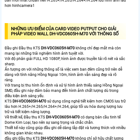
bản mới nhất chuẩn nén H.265+/H.265/H.264+/H.264 lưu hình ảnh lâu
hơn hinhcamera1
NHỮNG ƯU ĐIỂM CỦA CARD VIDEO PUTPUT CHO GIẢI
PHÁP VIDEO WALL DH-VDC0605H-M70 VỚI THÔNG SỐ
Đầu ghi Đầu thu KTS
DH-VDC0605H-M70
không chỉ đẹp mắt mà còn
mang lại những trải nghiệm hình ảnh tuyệt vời.
Với độ phân giải FULL HD 1080P, hình ảnh được truyền tải rõ nét và sắc
sharp.
Ấn tượng ơn với những thông số là việc xem ban đêm cũng trở nên dễ
dàng với tính năng Hồng Ngoại 10m, hình ảnh vẫn sáng đẹp và rõ
ràng.
Với trang bị thu hình ổn định và xử lý hình ảnh thiếu sáng Hồng Ngoại
SMD, đầu ghi này đảm bảo mang đến hình ảnh chất lượng dù trong
điều kiện ánh sáng yếu.
KTS
DH-VDC0605H-M70
sử dụng công nghệ tiết kiệm hơn CMOS lưu trữ
lâu hơn H.265+/H.265/H.264+/H.264, giúp tối ưu hóa dung lượng lưu
trữ và tiết kiệm năng lượng.
Về thiết kế, Đầu thu KTS
DH-VDC0605H-M70
có dạng bán cầu tinh tế
Dome Kim Loại, tạo nên sự sang trọng và chắc chắn.
Thiết kế này cũng giúp đầu ghi dễ dàng lắp đặt và tương thích với nhiều
không gian khác nhau.
đầu ghi Đầu thu KTS
DH-VDC0605H-M70
không chỉ sở hữu chất lượng