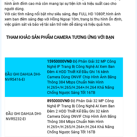
hình ảnh đỉnh cao mà còn mang lại sự tiện ích và hiệu suất cao cho
người dùng.
Với các tính năng nổi bật như siêu sáng, đẹp FULL HD 1080P, hình ảnh
xem ban đêm sáng đẹp với Hồng Ngoại 10m, trang bị thu hình ổn định,
việc giám sát và bảo vệ tài sản trở nên dễ dàng và hiệu quả hơn.
THAM KHẢO SẢN PHẨM CAMERA TƯƠNG ỨNG VỚI BẠN
15950000VNÐ
Độ Phân Giải 32 MP Công
Nghệ IP Trang Bị Công Nghệ AI Xem Ban
Đêm 4 HDD Thiết Kế Đầu Ghi 16 kênh
ĐẦU GHI DAHUA DHI-
Camera Dùng ONVIF Chip Hình Ảnh Băng
NVR5416-EI
Thông 384 Mbps Chuẩn Nén Hình
H.265+/H.265/H.264+/H.264 Khả Năng
Chống Ngược Sáng Tốt 16TB
8950000VNÐ
Độ Phân Giải 32 MP Công
Nghệ IP Trang Bị Công Nghệ AI Xem Ban
Đêm 2 HDD Thiết Kế Đầu Ghi 32 kênh
ĐẦU GHI DAHUA DHI-
Camera Dùng ONVIF Chip Hình Ảnh Băng
NVR5232-EI
Thông 384 Mbps Chuẩn Nén Hình
H.265+/H.265/H.264+/H.264 Khả Năng
Chống Ngược Sáng Tốt 16TB