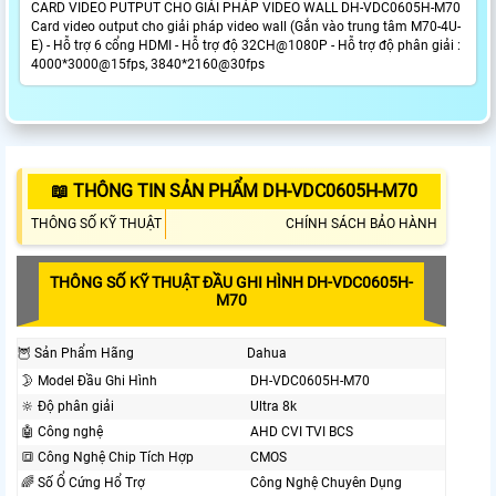
CARD VIDEO PUTPUT CHO GIẢI PHÁP VIDEO WALL DH-VDC0605H-M70
Card video output cho giải pháp video wall (Gắn vào trung tâm M70-4U-
E) - Hỗ trợ 6 cổng HDMI - Hỗ trợ độ 32CH@1080P - Hỗ trợ độ phân giải :
4000*3000@15fps, 3840*2160@30fps
📖 THÔNG TIN SẢN PHẨM DH-VDC0605H-M70
THÔNG SỐ KỸ THUẬT
CHÍNH SÁCH BẢO HÀNH
THÔNG SỐ KỸ THUẬT ĐẦU GHI HÌNH DH-VDC0605H-
M70
🦉 Sản Phẩm Hãng
Dahua
🌛 Model Đầu Ghi Hình
DH-VDC0605H-M70
🔆 Độ phân giải
Ultra 8k
🤖️ Công nghệ
AHD CVI TVI BCS
🔳 Công Nghệ Chip Tích Hợp
CMOS
🌈 Số Ổ Cứng Hổ Trợ
Công Nghệ Chuyên Dụng