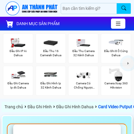
DANH MỤC SẢN PHẨM
Đầu Ghi IP Ai
Đầu Thu 16
Đầu Thu Camera
Đầu Ghi 8 Ổ Cứng
Dahua
Camerah Dahua
32 Kênh Dahua
Dahua
Đầu Ghi Camera
Đầu Ghi Hình Ip
Camera Có
Camera Xoay 360
Ip 4k Dahua
32 Kênh Dahua
Chống Ngược
Hikvision
Sáng Ezviz
›
›
›
Trang chủ
Đầu Ghi Hình
Đầu Ghi Hình Dahua
Card Video Putput