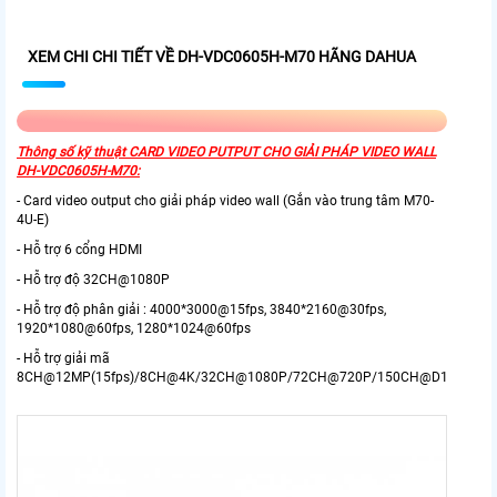
XEM CHI CHI TIẾT VỀ DH-VDC0605H-M70 HÃNG DAHUA
Thông số kỹ thuật CARD VIDEO PUTPUT CHO GIẢI PHÁP VIDEO WALL
DH-VDC0605H-M70:
- Card video output cho giải pháp video wall (Gắn vào trung tâm M70-
4U-E)
- Hỗ trợ 6 cổng HDMI
- Hỗ trợ độ 32CH@1080P
- Hỗ trợ độ phân giải : 4000*3000@15fps, 3840*2160@30fps,
1920*1080@60fps, 1280*1024@60fps
- Hỗ trợ giải mã
8CH@12MP(15fps)/8CH@4K/32CH@1080P/72CH@720P/150CH@D1