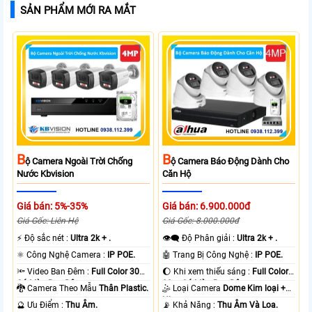
SẢN PHẨM MỚI RA MẮT
B
B
Ộ Camera Ngoài Trời Chống
Ộ Camera Báo Động Dành Cho
Nước Kbvision
Căn Hộ
Giá bán: 5%-35%
Giá bán: 6.900.000đ
Giá Gốc: Liên Hệ
Giá Gốc: 8.000.000đ
️⚡ Độ sắc nét :
Ultra 2k + .
👁️‍🗨 Độ Phân giải :
Ultra 2k + .
⚛️ Công Nghệ Camera :
IP POE.
🤖️ Trang Bị Công Nghệ :
IP POE.
🔦 Video Ban Đêm :
Full Color 30m
🌔 Khi xem thiếu sáng :
Full Color
Có Màu Ban Ðêm.
30m Có Màu Ban Ðêm.
🐉️ Camera Theo Mẫu
Thân Plastic.
🤹 Loại Camera
Dome Kim loại +
Nhựa.
️🔮 Ưu Điểm :
Thu Âm.
️📡 Khả Năng :
Thu Âm Và Loa.