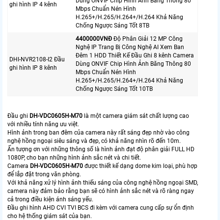
Dùng ONVIF Chip Hình Ảnh Băng Thông 80
ghi hình IP 4 kênh
Mbps Chuẩn Nén Hình
H.265+/H.265/H.264+/H.264 Khả Năng
Chống Ngược Sáng Tốt 8TB
4400000VNÐ
Độ Phân Giải 12 MP Công
Nghệ IP Trang Bị Công Nghệ AI Xem Ban
Đêm 1 HDD Thiết Kế Đầu Ghi 8 kênh Camera
DHI-NVR2108-I2 Đầu
Dùng ONVIF Chip Hình Ảnh Băng Thông 80
ghi hình IP 8 kênh
Mbps Chuẩn Nén Hình
H.265+/H.265/H.264+/H.264 Khả Năng
Chống Ngược Sáng Tốt 10TB
Đầu ghi
DH-VDC0605H-M70
là một camera giám sát chất lượng cao
với nhiều tính năng ưu việt.
Hình ảnh trong ban đêm của camera này rất sáng đẹp nhờ vào công
nghệ hồng ngoại siêu sáng và đẹp, có khả năng nhìn rõ đến 10m.
Ấn tượng ơn với những thông số là hình ảnh đạt độ phân giải FULL HD
1080P, cho bạn những hình ảnh sắc nét và chi tiết.
Camera
DH-VDC0605H-M70
được thiết kế dạng dome kim loại, phù hợp
để lắp đặt trong văn phòng.
Với khả năng xử lý hình ảnh thiếu sáng của công nghệ hồng ngoại SMD,
camera này đảm bảo rằng bạn sẽ có hình ảnh sắc nét và rõ ràng ngay
cả trong điều kiện ánh sáng yếu.
Đầu ghi hình AHD CVI TVI BCS đi kèm với camera cung cấp sự ổn định
cho hệ thống giám sát của bạn.