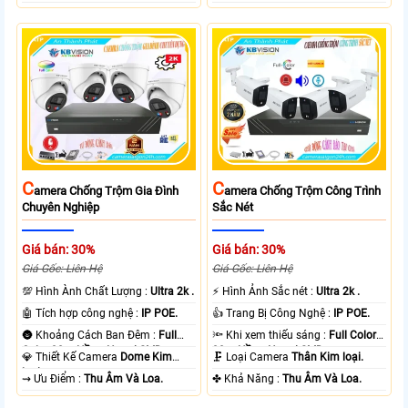
C
C
Amera Chống Trộm Gia Đình
Amera Chống Trộm Công Trình
Chuyên Nghiệp
Sắc Nét
Giá bán: 30%
Giá bán: 30%
Giá Gốc: Liên Hệ
Giá Gốc: Liên Hệ
💯 Hình Ành Chất Lượng :
Ultra 2k .
️⚡ Hình Ảnh Sắc nét :
Ultra 2k .
🤖️ Tích hợp công nghệ :
IP POE.
👍 Trang Bị Công Nghệ :
IP POE.
🌚 Khoảng Cách Ban Đêm :
Full
🔦 Khi xem thiếu sáng :
Full Color
Color 30m Hồng Ngoại SMD.
30m Hồng Ngoại SMD.
💎 Thiết Kế Camera
Dome Kim
🗜️ Loại Camera
Thân Kim loại.
loại.
️⇝ Ưu Điểm :
Thu Âm Và Loa.
️✤ Khả Năng :
Thu Âm Và Loa.