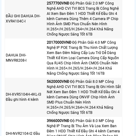
2577700VNÐ
Độ Phân Giải 2.0 MP Công
Nghệ AHD CVI TVI BCS Trang Bị Công Nghệ
AI Xem Ban Đêm 1 HDD Thiết Kế Đầu Ghi 4
ĐẦU GHI DAHUA DH-
kênh Camera Dùng Thêm 4 Camera IP Chip
XVR4104C-I
Hình Ảnh SMD Plus Chuẩn Nén Hình
H.265+/H.265/H.264+/H.264 Khả Năng
Chống Ngược Sáng Tốt 6TB
20170000VNÐ
Độ Phân Giải 4.0 MP Công
Nghệ IP POE Trang Bị Thu hình Chất Lượng
Xem Ban Đêm Nâng Cấp Lưu Trữ Dễ Dàng
DAHUA DHI-
Thiết Kế Kim Loại Camera Dùng Cấp Nguồn
MNVR8208-I
Qua RJ45 Chip Hình Ảnh CMOS Chuẩn Nén
Hình H.265+/H.265/H.264+/H.264 Khả
Năng Chống Ngược Sáng Tốt 16TB
5620000VNÐ
Độ Phân Giải 8.0 MP Công
Nghệ AHD CVI TVI BCS Trang Bị Ghi Hình Sắt
Nét Xem Ban Đêm 1 HDD Thiết Kế Đầu Ghi 4
DH-XVR5104H-4KL-I3
kênh Camera Dùng ONVIF Chip Hình Ảnh
Đầu ghi hình 4 kênh
SMD Plus Chuẩn Nén Hình
H.265+/H.265/H.264+/H.264 Khả Năng
Chống Ngược Sáng Tốt 6TB
3966000VNÐ
Độ Phân Giải 8.0 MP Công
Nghệ IP Trang Bị Thu Âm Và Loa Xem Ban
Đêm 1 HDD Thiết Kế Đầu Ghi 4 kênh Camera
DHI-NVR2104-I2 Đầu