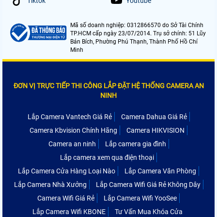
Tiktok
Youtube
Mã số doanh nghiệp: 0312866570 do Sở Tài Chính
TP.HCM cấp ngày 23/07/2014. Trụ sở chính: 51 Lũy
Bán Bích, Phường Phú Thạnh, Thành Phố Hồ Chí
Minh
ĐƠN VỊ TRỰC TIẾP THI CÔNG LẮP ĐẶT HỆ THỐNG CAMERA AN
NINH
Lắp Camera Vantech Giá Rẻ
Camera Dahua Giá Rẻ
Camera Kbvision Chính Hãng
Camera HIKVISION
Camera an ninh
Lắp camera gia đình
Lắp camera xem qua điện thoại
Lắp Camera Cửa Hàng Loại Nào
Lắp Camera Văn Phòng
Lắp Camera Nhà Xưởng
Lắp Camera Wifi Giá Rẻ Không Dây
Camera Wifi Giá Rẻ
Lắp Camera Wifi YooSee
Lắp Camera Wifi KBONE
Tư Vấn Mua Khóa Cửa