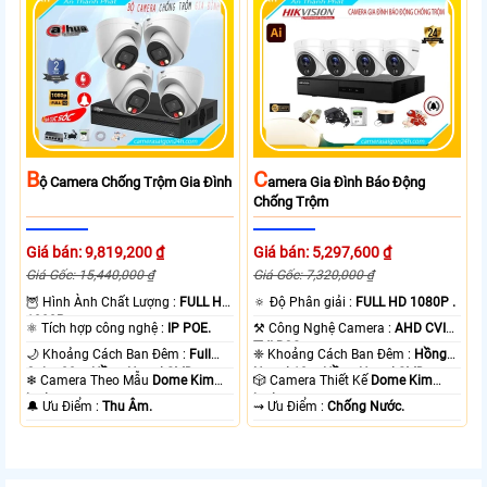
B
C
Ộ Camera Chống Trộm Gia Đình
Amera Gia Đình Báo Động
Chống Trộm
Giá bán: 9,819,200 ₫
Giá bán: 5,297,600 ₫
Giá Gốc: 15,440,000 ₫
Giá Gốc: 7,320,000 ₫
🦉 Hình Ành Chất Lượng :
FULL HD
🔅 Độ Phân giải :
FULL HD 1080P .
1080P .
⚛️ Tích hợp công nghệ :
IP POE.
⚒ Công Nghệ Camera :
AHD CVI
TVI BCS.
🌙 Khoảng Cách Ban Đêm :
Full
❈ Khoảng Cách Ban Đêm :
Hồng
Color 20m Hồng Ngoại SMD.
Ngoại 10m Hồng Ngoại SMD.
❄ Camera Theo Mẫu
Dome Kim
🎲 Camera Thiết Kế
Dome Kim
loại.
loại.
️🔔 Ưu Điểm :
Thu Âm.
️⇝ Ưu Điểm :
Chống Nước.