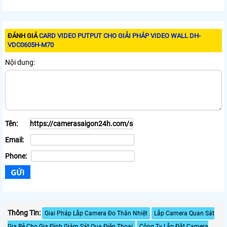
ĐÁNH GIÁ
CARD VIDEO PUTPUT CHO GIẢI PHÁP VIDEO WALL DH-
VDC0605H-M70
Nội dung:
Tên:
Email:
Phone:
Thông Tin:
Giai Pháp Lắp Camera Đo Thân Nhiệt
Lắp Camera Quan Sát
Gia Rẻ Cho Gia Đình Giám Sát Qua Điện Thoại
Công Ty Lắp Đặt Camera