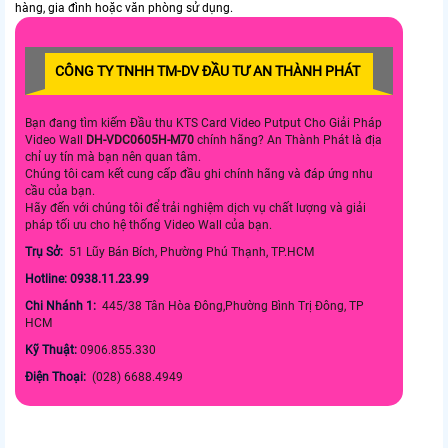
hàng, gia đình hoặc văn phòng sử dụng.
CÔNG TY TNHH TM-DV ĐẦU TƯ AN THÀNH PHÁT
Bạn đang tìm kiếm Đầu thu KTS Card Video Putput Cho Giải Pháp
Video Wall
DH-VDC0605H-M70
chính hãng? An Thành Phát là địa
chỉ uy tín mà bạn nên quan tâm.
Chúng tôi cam kết cung cấp đầu ghi chính hãng và đáp ứng nhu
cầu của bạn.
Hãy đến với chúng tôi để trải nghiệm dịch vụ chất lượng và giải
pháp tối ưu cho hệ thống Video Wall của bạn.
Trụ Sở:
51 Lũy Bán Bích, Phường Phú Thạnh, TP.HCM
Hotline: 0938.11.23.99
Chi Nhánh 1:
445/38 Tân Hòa Đông,Phường Bình Trị Đông, TP
HCM
Kỹ Thuật:
0906.855.330
Điện Thoại:
(028) 6688.4949