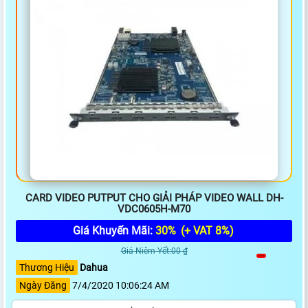
CARD VIDEO PUTPUT CHO GIẢI PHÁP VIDEO WALL DH-
VDC0605H-M70
Giá Khuyến Mãi:
30%
(+ VAT 8%)
Giá Niêm Yết:00 ₫
Thương Hiệu
Dahua
Ngày Đăng
7/4/2020 10:06:24 AM