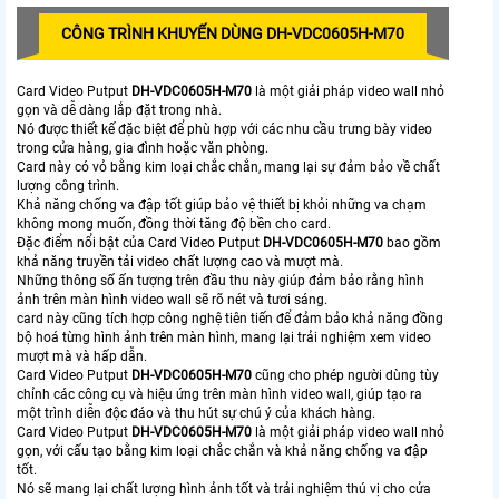
CÔNG TRÌNH KHUYẾN DÙNG DH-VDC0605H-M70
Card Video Putput
DH-VDC0605H-M70
là một giải pháp video wall nhỏ
gọn và dễ dàng lắp đặt trong nhà.
Nó được thiết kế đặc biệt để phù hợp với các nhu cầu trưng bày video
trong cửa hàng, gia đình hoặc văn phòng.
Card này có vỏ bằng kim loại chắc chắn, mang lại sự đảm bảo về chất
lượng công trình.
Khả năng chống va đập tốt giúp bảo vệ thiết bị khỏi những va chạm
không mong muốn, đồng thời tăng độ bền cho card.
Đặc điểm nổi bật của Card Video Putput
DH-VDC0605H-M70
bao gồm
khả năng truyền tải video chất lượng cao và mượt mà.
Những thông số ấn tượng trên đầu thu này giúp đảm bảo rằng hình
ảnh trên màn hình video wall sẽ rõ nét và tươi sáng.
card này cũng tích hợp công nghệ tiên tiến để đảm bảo khả năng đồng
bộ hoá từng hình ảnh trên màn hình, mang lại trải nghiệm xem video
mượt mà và hấp dẫn.
Card Video Putput
DH-VDC0605H-M70
cũng cho phép người dùng tùy
chỉnh các công cụ và hiệu ứng trên màn hình video wall, giúp tạo ra
một trình diễn độc đáo và thu hút sự chú ý của khách hàng.
Card Video Putput
DH-VDC0605H-M70
là một giải pháp video wall nhỏ
gọn, với cấu tạo bằng kim loại chắc chắn và khả năng chống va đập
tốt.
Nó sẽ mang lại chất lượng hình ảnh tốt và trải nghiệm thú vị cho cửa