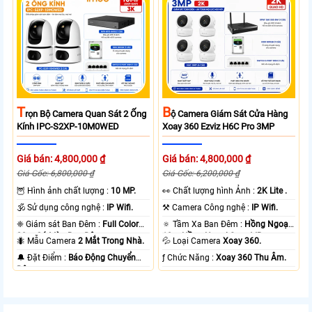
T
B
Rọn Bộ Camera Quan Sát 2 Ống
Ộ Camera Giám Sát Cửa Hàng
Kính IPC-S2XP-10M0WED
Xoay 360 Ezviz H6C Pro 3MP
Giá bán: 4,800,000 ₫
Giá bán: 4,800,000 ₫
Giá Gốc: 6,800,000 ₫
Giá Gốc: 6,200,000 ₫
🦉 Hình ảnh chất lượng :
10 MP.
️👀 Chất lượng hình Ảnh :
2K Lite .
🕉️ Sử dụng công nghệ :
IP Wifi.
⚒ Camera Công nghệ :
IP Wifi.
❈ Giám sát Ban Đêm :
Full Color
🔅 Tầm Xa Ban Đêm :
Hồng Ngoại
20m Có Màu Ban Ðêm.
10m Hồng Ngoại Smart IR.
🐜 Mẫu Camera
2 Mắt Trong Nhà.
💦 Loại Camera
Xoay 360.
️🔔 Đặt Điểm :
Báo Động Chuyển
️ƒ Chức Năng :
Xoay 360 Thu Âm.
Động.