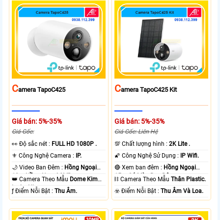
C
C
Amera TapoC425
Amera TapoC425 Kit
Giá bán: 5%-35%
Giá bán: 5%-35%
Giá Gốc:
Giá Gốc: Liên Hệ
️👀 Độ sắc nét :
FULL HD 1080P .
💯 Chất lượng hình :
2K Lite .
⚜️ Công Nghệ Camera :
IP.
🌠 Công Nghệ Sử Dụng :
IP Wifi.
🌙 Video Ban Đêm :
Hồng Ngoại
🔴 Xem ban đêm :
Hồng Ngoại
10m Hồng Ngoại SMD.
15m Có Màu Ban Ðêm.
👑 Camera Theo Mẫu
Dome Kim
⛓ Camera Theo Mẫu
Thân Plastic.
loại + Nhựa.
️ƒ Điểm Nỗi Bật :
Thu Âm.
️☣️ Điểm Nỗi Bật :
Thu Âm Và Loa.