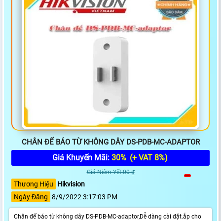
CHÂN ĐẾ BÁO TỪ KHÔNG DÂY DS-PDB-MC-ADAPTOR
Giá Khuyến Mãi:
30%
(+ VAT 8%)
Giá Niêm Yết:00 ₫
Thương Hiệu
Hikvision
Ngày Đăng
8/9/2022 3:17:03 PM
Chân đế báo từ không dây DS-PDB-MC-adaptor,Dễ dàng cài đặt.ắp cho