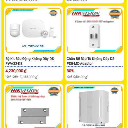
Bộ Kit Báo Động Không Dây DS-
Chân Đế Báo Từ Không Dây DS-
PWA32-KS
PDB-MC-Adaptor
4,230,000 ₫
30%
Giá Gốc: 7,144,000 ₫
Giá Gốc: 00 ₫