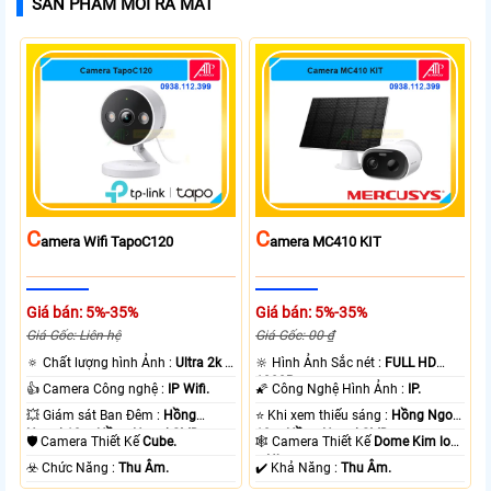
SẢN PHẨM MỚI RA MẮT
C
C
Amera Wifi TapoC120
Amera MC410 KIT
Giá bán: 5%-35%
Giá bán: 5%-35%
Giá Gốc: Liên hệ
Giá Gốc: 00 ₫
🔅 Chất lượng hình Ảnh :
Ultra 2k +
🔆 Hình Ảnh Sắc nét :
FULL HD
.
1080P .
👍 Camera Công nghệ :
IP Wifi.
🌠 Công Nghệ Hình Ảnh :
IP.
💥 Giám sát Ban Đêm :
Hồng
⭐ Khi xem thiếu sáng :
Hồng Ngoại
Ngoại 10m Hồng Ngoại SMD.
10m Hồng Ngoại SMD.
🛡 Camera Thiết Kế
Cube.
🕸️ Camera Thiết Kế
Dome Kim loại
+ Nhựa.
️☣️ Chức Năng :
Thu Âm.
️✔️ Khả Năng :
Thu Âm.