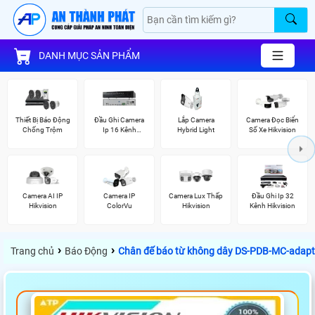
DANH MỤC SẢN PHẨM
Thiết Bị Báo Động
Đầu Ghi Camera
Lắp Camera
Camera Đọc Biển
Chống Trộm
Ip 16 Kênh
Hybrid Light
Số Xe Hikvision
Hikvision
Camera AI IP
Camera IP
Camera Lux Thấp
Đầu Ghi Ip 32
Hikvision
ColorVu
Hikvision
Kênh Hikvision
›
›
Trang chủ
Báo Động
Chân đế báo từ không dây DS-PDB-MC-adapt