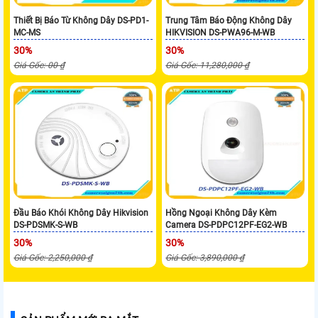
Thiết Bị Báo Từ Không Dây DS-PD1-
Trung Tâm Báo Động Không Dây
MC-MS
HIKVISION DS-PWA96-M-WB
30%
30%
Giá Gốc: 00 ₫
Giá Gốc: 11,280,000 ₫
Đầu Báo Khói Không Dây Hikvision
Hồng Ngoại Không Dây Kèm
DS-PDSMK-S-WB
Camera DS-PDPC12PF-EG2-WB
30%
30%
Giá Gốc: 2,250,000 ₫
Giá Gốc: 3,890,000 ₫