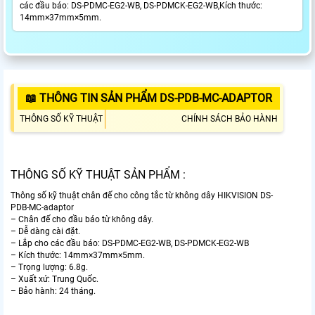
các đầu báo: DS-PDMC-EG2-WB, DS-PDMCK-EG2-WB,Kích thước:
14mm×37mm×5mm.
📖 THÔNG TIN SẢN PHẨM DS-PDB-MC-ADAPTOR
THÔNG SỐ KỸ THUẬT
CHÍNH SÁCH BẢO HÀNH
THÔNG SỐ KỸ THUẬT SẢN PHẨM :
Thông số kỹ thuật chân đế cho công tắc từ không dây HIKVISION DS-
PDB-MC-adaptor
– Chân đế cho đầu báo từ không dây.
– Dễ dàng cài đặt.
– Lắp cho các đầu báo: DS-PDMC-EG2-WB, DS-PDMCK-EG2-WB
– Kích thước: 14mm×37mm×5mm.
– Trọng lượng: 6.8g.
– Xuất xứ: Trung Quốc.
– Bảo hành: 24 tháng.