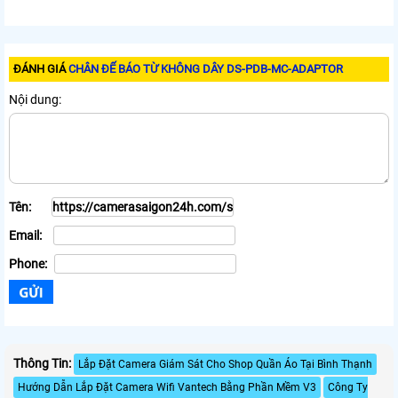
ĐÁNH GIÁ
CHÂN ĐẾ BÁO TỪ KHÔNG DÂY DS-PDB-MC-ADAPTOR
Nội dung:
Tên:
Email:
Phone:
Thông Tin:
Lắp Đặt Camera Giám Sát Cho Shop Quần Áo Tại Bình Thạnh
Hướng Dẫn Lắp Đặt Camera Wifi Vantech Bằng Phần Mềm V3
Công Ty