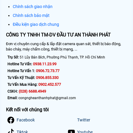
Chính sách giao nhận
Chính sách bảo mật
Điều kiện giao dịch chung
CÔNG TY TNHH TM-DV ĐẦU TƯ AN THÀNH PHÁT
Đơn vị chuyên cung cấp & lắp đặt camera quan sát, thiết bị báo động,
báo cháy, máy chấm công, thiết bị mạng, ...
Trụ Sở:
51 Lũy Bán Bích, Phường Phú Thạnh, TP. Hồ Chí Minh
0938.11.23.99
Hotline Tư Vấn:
0906.72.73.77
Hotline Tư Vấn 1:
0906.855.330
Tư Vấn Kỹ Thuật:
0902.452.577
Tư Vấn Mua Hàng:
(028) 6688.4949
CSKH:
Email:
congngheanthanhphat@gmail.com
Kết nối với chúng tôi
Facebook
Twitter
Tiktok
Youtube