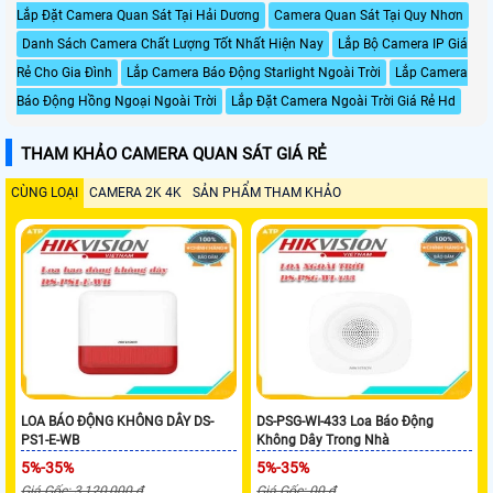
Lắp Đặt Camera Quan Sát Tại Hải Dương
Camera Quan Sát Tại Quy Nhơn
Danh Sách Camera Chất Lượng Tốt Nhất Hiện Nay
Lắp Bộ Camera IP Giá
Rẻ Cho Gia Đình
Lắp Camera Báo Động Starlight Ngoài Trời
Lắp Camera
Báo Động Hồng Ngoại Ngoài Trời
Lắp Đặt Camera Ngoài Trời Giá Rẻ Hd
THAM KHẢO CAMERA QUAN SÁT GIÁ RẺ
CÙNG LOẠI
CAMERA 2K 4K
SẢN PHẨM THAM KHẢO
LOA BÁO ĐỘNG KHÔNG DÂY DS-
DS-PSG-WI-433 Loa Báo Động
PS1-E-WB
Không Dây Trong Nhà
5%-35%
5%-35%
Giá Gốc: 3,120,000 ₫
Giá Gốc: 00 ₫