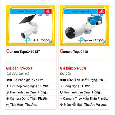
C
C
Amera TapoC410 KIT
Amera TapoC410
Giá bán: 5%-35%
Giá bán: 5%-35%
Giá Gốc: Liên Hệ
Giá Gốc:
👁️‍🗨 Độ Phân giải :
2K Lite .
👁️‍🗨 Hình Ành Chất Lượng :
2K
Lite .
⚜️ Tích hợp công nghệ :
IP Wifi.
⚜️ Công Nghệ :
IP Wifi.
🌛 Hình ảnh ban đêm :
Hồng
🌔 Hình ảnh ban đêm :
Hồng
Ngoại 10m Có Màu Ban Ðêm.
Ngoại 10m Có Màu Ban Ðêm.
💎 Camera Dòng
Thân Plastic.
❄ Camera Theo Mẫu
Thân Plastic.
️ლ Tích Hợp :
Thu Âm.
️💎 Điểm Nỗi Bật :
Thu Âm Và Loa.