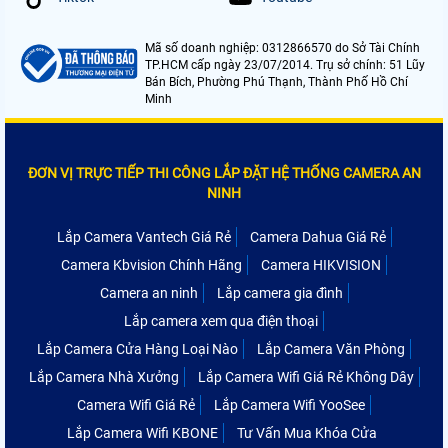
Mã số doanh nghiệp: 0312866570 do Sở Tài Chính
TP.HCM cấp ngày 23/07/2014. Trụ sở chính: 51 Lũy
Bán Bích, Phường Phú Thạnh, Thành Phố Hồ Chí
Minh
ĐƠN VỊ TRỰC TIẾP THI CÔNG LẮP ĐẶT HỆ THỐNG CAMERA AN
NINH
Lắp Camera Vantech Giá Rẻ
Camera Dahua Giá Rẻ
Camera Kbvision Chính Hãng
Camera HIKVISION
Camera an ninh
Lắp camera gia đình
Lắp camera xem qua điện thoại
Lắp Camera Cửa Hàng Loại Nào
Lắp Camera Văn Phòng
Lắp Camera Nhà Xưởng
Lắp Camera Wifi Giá Rẻ Không Dây
Camera Wifi Giá Rẻ
Lắp Camera Wifi YooSee
Lắp Camera Wifi KBONE
Tư Vấn Mua Khóa Cửa