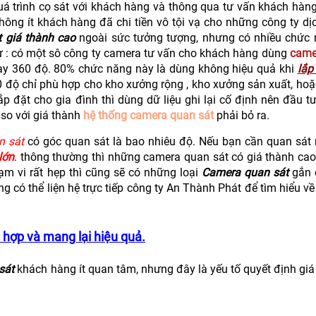
á trình cọ sát với khách hàng và thông qua tư vấn khách hàng
không ít khách hàng đã chi tiền vô tội vạ cho những công ty d
 giá thành cao
ngoài sức tưởng tượng, nhưng có nhiều chức
hư : có một sô công ty camera tư vấn cho khách hàng dùng
came
y 360 độ. 80% chức năng này là dùng không hiệu quả khi
lắp
 độ chỉ phù hợp cho kho xưởng rộng , kho xưởng sản xuất, hoặ
p đặt cho gia đình thì dùng dữ liệu ghi lại cố định nên đầu t
so với giá thành
hệ thống camera quan sát
phải bỏ ra.
n sát
có góc quan sát là bao nhiêu độ. Nếu bạn cần quan sát r
lớn
. thông thường thì những camera quan sát có giá thành cao
m vi rất hẹp thì cũng sẽ có những loại
Camera quan sát
gắn 
 có thể liện hệ trực tiếp công ty An Thành Phát để tìm hiểu về
hợp và mang lại hiệu quả.
sát
khách hàng ít quan tâm, nhưng đây là yếu tố quyết định gi