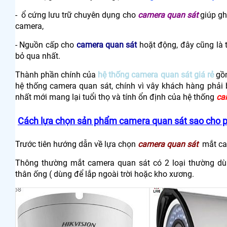
- ổ cứng lưu trữ chuyên dụng cho
camera quan sát
giúp ghi
camera,
- Nguồn cấp cho
camera quan sát
hoặt động, đây cũng là 
bỏ qua nhất.
Thành phần chính của
hệ thống camera quan sát giá rẻ
gồm
hệ thống camera quan sát, chính vì vây khách hàng phải 
nhất mới mang lại tuổi thọ và tính ổn định của hệ thống
ca
Cách lựa chọn sản phẩm camera quan sát sao cho ph
Trước tiên hướng dẫn về lựa chọn
camera quan sát
mắt ca
Thông thường mắt camera quan sát có 2 loại thường dù
thân ống ( dùng để lắp ngoài trời hoặc kho xương.