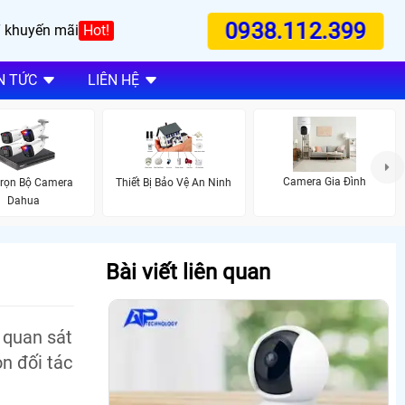
0938.112.399
 khuyến mãi
Hot!
N TỨC
LIÊN HỆ
Camera Gia Đình
Trọn Bộ Camera
Thiết Bị Bảo Vệ An Ninh
Dahua
Bài viết liên quan
 quan sát
ọn đối tác