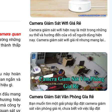
Camera Giám Sát Wifi Giá Rẻ
Camera giám sát wifi hiện nay là một trong những
amera quan
xu thế và hướng đến của vô số người dùng hiện
ường những
nay. Camera giám sát wifi giá rẻ nhưng mang lại
 thành thấp
hiệu quả bảo vệ an ninh cao chất lượng nhờ các
tính năng công nghệ được tích hợp trong nó
ều này hoàn
gian ngắn và
hiệu gì.
ấn đấu mang
Camera Giám Sát Văn Phòng Gía Rẻ
thương hiệu
Bạn muốn tìm một giải pháp lắp đặt camera giám
mà công ty
sát văn phòng giá rẻ, chưa biết với việc lắp đặt
 quan sát uy