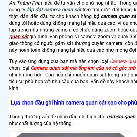
An Thành Phát
hiểu để tư vấn cho phù hơp nhất. Trong qu
công ty
lắp đặt camera quan sát
trên trời dưới đất khác, 
thật, dẫn đến đầu tư cho khách hàng
bộ camera quan sát
dùng tới hoặc dùng không mang lại hiệu quả cao. ví dụ n
lắp trong nhà nhưng camera có chức năng zoom hoặc qua
quan sát
gia đình. văn phòng. vì camera zoom và quay 360
giao thông có người gám sát thường xuyên camera. còn lắ
này hoàn toàn không mang lại hiệu quả cao như mong đợi 
Tùy vào ứng dụng của bạn mà nên chọn loại
Camera qua
chọn loại
Camera quan sát mà ống ính của nó có góc mở 
nhình rộng hơn. Còn nếu chỉ muốn quan sát trong một phạ
tiêu cự phù hợp với nhu cầu của bạn. vấn đề này khách hàng
kính
Lựa chọn đầu ghi hình camera quan sát sao cho phù 
Thông thường vấn đề chọn đầu ghi hình cho
camera quan 
như chất lượng của hệ thống.