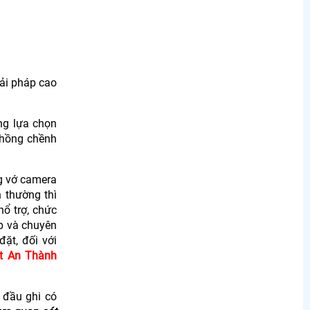
iải pháp cao
ng lựa chọn
chồng chềnh
ng vớ camera
 thường thì
ổ trợ, chức
p và chuyên
ặt, đối với
t An Thành
 đầu ghi có