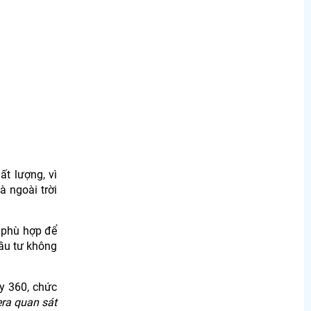
t lượng, vì
 ngoài trời
phù hợp để
đầu tư không
y 360, chức
ra quan sát