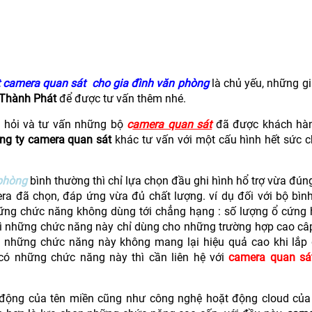
t camera quan sát cho gia đình văn phòng
là chủ yếu, những g
 Thành Phát
để được tư vấn thêm nhé.
i hỏi và tư vấn những bộ
c
amera quan sát
đã được khách hà
ng ty camera quan sát
khác tư vấn với một cấu hình hết sức 
 phòng
bình thường thì chỉ lựa chọn đầu ghi hình hổ trợ vừa đú
ra đã chọn, đáp ứng vừa đủ chất lượng. ví dụ đối với bộ bình
ững chức năng không dùng tới chẳng hạng : số lượng ổ cứng h
 vì những chức năng này chỉ dùng cho những trường hợp cao câ
n những chức năng này không mang lại hiệu quả cao khi lắp đ
ó những chức năng này thì cần liên hệ với
camera quan sá
 động của tên miền cũng như công nghệ hoặt động cloud của