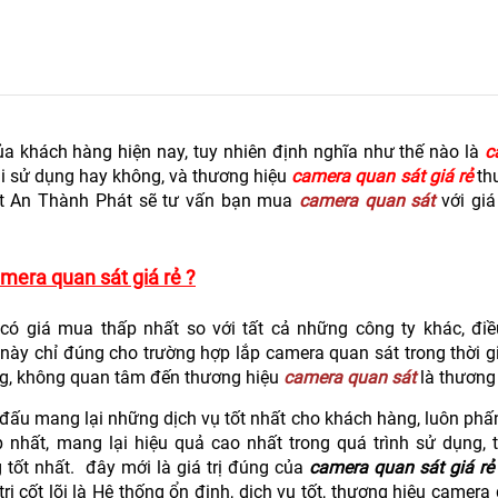
a khách hàng hiện nay, tuy nhiên định nghĩa như thế nào là
c
i sử dụng hay không, và thương hiệu
camera quan sát giá rẻ
th
at An Thành Phát sẽ tư vấn bạn mua
camera quan sát
với giá
amera quan sát giá rẻ ?
có giá mua thấp nhất so với tất cả những công ty khác, đi
a này chỉ đúng cho trường hợp lắp camera quan sát trong thời 
g, không quan tâm đến thương hiệu
camera quan sát
là thương 
đấu mang lại những dịch vụ tốt nhất cho khách hàng, luôn ph
p nhất, mang lại hiệu quả cao nhất trong quá trình sử dụng, 
tốt nhất. đây mới là giá trị đúng của
camera quan sát giá rẻ
cốt lõi là Hệ thống ổn định, dịch vụ tốt, thương hiệu camera