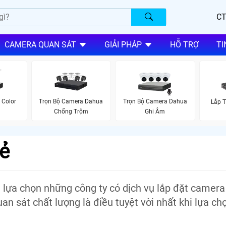
CT
CAMERA QUAN SÁT
GIẢI PHÁP
HỖ TRỢ
TI
 Color
Trọn Bộ Camera Dahua
Trọn Bộ Camera Dahua
Lắp 
Chống Trộm
Ghi Âm
ẻ
 lựa chọn những công ty có dịch vụ lắp đặt camera
an sát chất lượng là điều tuyệt vời nhất khi lựa ch