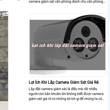
camera giám sát văn phòng dành cho văn phòng
sẽ là giải pháp hiệu quả nhất cho...
Lợi Ích Khi Lắp Camera Giám Sát Giá Rẻ
Lắp đặt camera giám sát là điều mà rất nhiều
người còn băn khoăn khi không biết được camera
giám sát giá rẻ có những lợi ích gì để chúng ta có
thể bỏ một số tiền để mua camera về,...