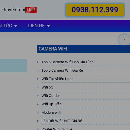
0938.112.399
 khuyến mãi
Hot!
N TỨC
LIÊN HỆ
CAMERA WIFI
Top 5 Camera Wifi Cho Gia Đình
Top 5 Camera Wifi Giá Rẻ
Wifi Tải Nhiều User
Wifi 5G
Wifi Outdor
Wifi Up Trần
Modem wifi
Lắp Đặt Wifi UniFi Giá Rẻ
Router Wifi 6 Ruijie