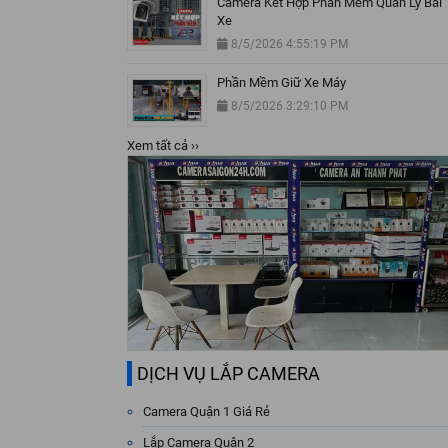
Camera Kết Hợp Phần Mềm Quản Lý Bãi
Xe
8/5/2026 4:55:19 PM
Phần Mềm Giữ Xe Máy
8/5/2026 3:29:10 PM
Xem tất cả ››
DỊCH VỤ LẮP CAMERA
Camera Quận 1 Giá Rẻ
Lắp Camera Quận 2