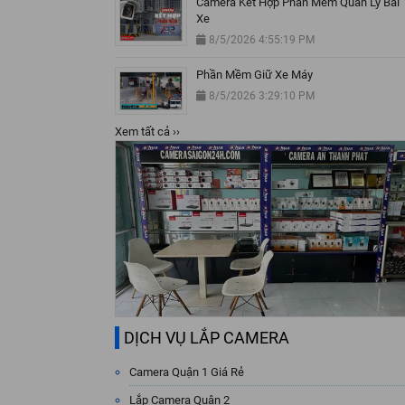
Camera Kết Hợp Phần Mềm Quản Lý Bãi
Xe
8/5/2026 4:55:19 PM
Phần Mềm Giữ Xe Máy
8/5/2026 3:29:10 PM
Xem tất cả ››
DỊCH VỤ LẮP CAMERA
Camera Quận 1 Giá Rẻ
Lắp Camera Quận 2