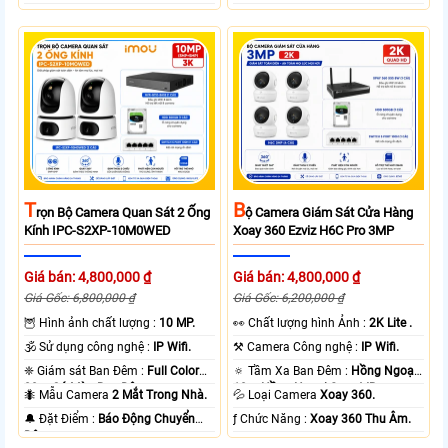
T
B
Rọn Bộ Camera Quan Sát 2 Ống
Ộ Camera Giám Sát Cửa Hàng
Kính IPC-S2XP-10M0WED
Xoay 360 Ezviz H6C Pro 3MP
Giá bán: 4,800,000 ₫
Giá bán: 4,800,000 ₫
Giá Gốc: 6,800,000 ₫
Giá Gốc: 6,200,000 ₫
🦉 Hình ảnh chất lượng :
10 MP.
️👀 Chất lượng hình Ảnh :
2K Lite .
🕉️ Sử dụng công nghệ :
IP Wifi.
⚒ Camera Công nghệ :
IP Wifi.
❈ Giám sát Ban Đêm :
Full Color
🔅 Tầm Xa Ban Đêm :
Hồng Ngoại
20m Có Màu Ban Ðêm.
10m Hồng Ngoại Smart IR.
🐜 Mẫu Camera
2 Mắt Trong Nhà.
💦 Loại Camera
Xoay 360.
️🔔 Đặt Điểm :
Báo Động Chuyển
️ƒ Chức Năng :
Xoay 360 Thu Âm.
Động.