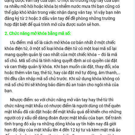
dạng được vân tay của bạn. Ở một số trường hợp tay của bạn
ra nhiều mồ hôi hoặc khóa bị nhiễm nước mưa thì bạn cũng có
thể gặp khó khăn trong việc nhận dạng vân tay. Vì vậy bạn nên
đăng ký từ 2 hoặc 3 dấu vân tay để đề phòng những trường
hợp đặt biệt để quá trình mở cửa được suôn sẻ hơn.
2. Chức năng mở khóa bằng mã số:
Ưu điểm: mã số là cách mở khóa cơ bản nhất ở một chiếc
khóa điện tử, ở một số loại khóa điện tử có một loại mã số lại
mang quyền quản lý cao nhất của một chiếc khóa – đó là mã
số chủ. Mã số chủ là tính năng quyết định ai có quyền cài đặt
và can thiệp quản lý khóa. Khi bạn muốn cài đặt, thay đổi, xóa
hoặc thêm vân tay, thẻ từ, hay cài đặt mở tự động, âm thanh,…
thì đều cần nhập mã số chủ trước. Khi sử dụng khóa không có
mã số chủ thì sẽ không bảo đảm đủ an toàn cho ngôi nhà của
bạn.
Nhược điểm: so với chức năng mở vân tay hay thẻ từ thì
chức năng mật khẩu có nhược điểm là người dùng có thể quên
mật khẩu đã cài đặt hoặc để mật khẩu quá dễ khiến cho những
người có ý xấu dễ dàng đoán được mật khẩu của bạn. Để tránh
tình trạng đó xảy ra những dòng khóa uy tín hiện nay đã giới
hạn độ dày của mật khẩu lên 4 đến 12 ký tư và kèm mật mã ảo