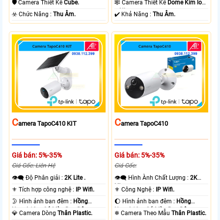
🛡 Camera Thiết Kế
Cube.
🕸️ Camera Thiết Kế
Dome Kim loại
+ Nhựa.
️☣️ Chức Năng :
Thu Âm.
️✔️ Khả Năng :
Thu Âm.
C
C
Amera TapoC410 KIT
Amera TapoC410
Giá bán: 5%-35%
Giá bán: 5%-35%
Giá Gốc: Liên Hệ
Giá Gốc:
👁️‍🗨 Độ Phân giải :
2K Lite .
👁️‍🗨 Hình Ành Chất Lượng :
2K
Lite .
⚜️ Tích hợp công nghệ :
IP Wifi.
⚜️ Công Nghệ :
IP Wifi.
🌛 Hình ảnh ban đêm :
Hồng
🌔 Hình ảnh ban đêm :
Hồng
Ngoại 10m Có Màu Ban Ðêm.
Ngoại 10m Có Màu Ban Ðêm.
💎 Camera Dòng
Thân Plastic.
❄ Camera Theo Mẫu
Thân Plastic.