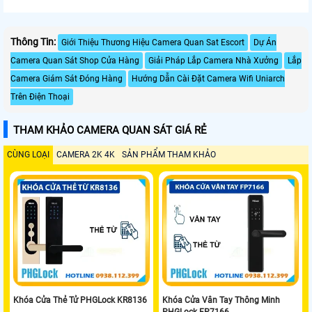
Thông Tin:
Giới Thiệu Thương Hiệu Camera Quan Sat Escort
Dự Án
Camera Quan Sát Shop Cửa Hàng
Giải Pháp Lắp Camera Nhà Xưởng
Lắp
Camera Giám Sát Đóng Hàng
Hướng Dẫn Cài Đặt Camera Wifi Uniarch
Trên Điện Thoại
THAM KHẢO CAMERA QUAN SÁT GIÁ RẺ
CÙNG LOẠI
CAMERA 2K 4K
SẢN PHẨM THAM KHẢO
Khóa Cửa Thẻ Tử PHGLock KR8136
Khóa Cửa Vân Tay Thông Minh
PHGLock FP7166