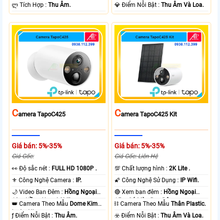
️ლ Tích Hợp :
Thu Âm.
️💎 Điểm Nỗi Bật :
Thu Âm Và Loa.
C
C
Amera TapoC425
Amera TapoC425 Kit
Giá bán: 5%-35%
Giá bán: 5%-35%
Giá Gốc:
Giá Gốc: Liên Hệ
️👀 Độ sắc nét :
FULL HD 1080P .
💯 Chất lượng hình :
2K Lite .
⚜️ Công Nghệ Camera :
IP.
🌠 Công Nghệ Sử Dụng :
IP Wifi.
🌙 Video Ban Đêm :
Hồng Ngoại
🔴 Xem ban đêm :
Hồng Ngoại
10m Hồng Ngoại SMD.
15m Có Màu Ban Ðêm.
👑 Camera Theo Mẫu
Dome Kim
⛓ Camera Theo Mẫu
Thân Plastic.
loại + Nhựa.
️ƒ Điểm Nỗi Bật :
Thu Âm.
️☣️ Điểm Nỗi Bật :
Thu Âm Và Loa.