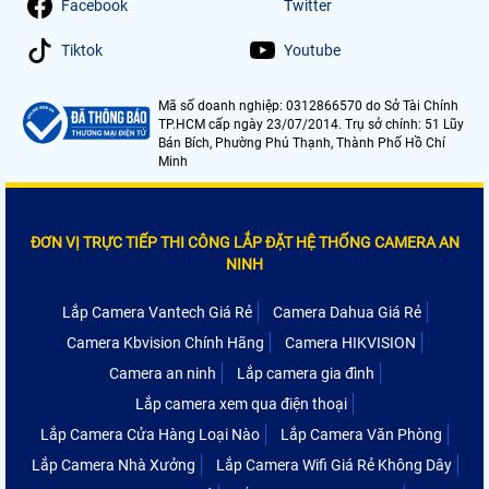
Facebook
Twitter
Tiktok
Youtube
Mã số doanh nghiệp: 0312866570 do Sở Tài Chính
TP.HCM cấp ngày 23/07/2014. Trụ sở chính: 51 Lũy
Bán Bích, Phường Phú Thạnh, Thành Phố Hồ Chí
Minh
ĐƠN VỊ TRỰC TIẾP THI CÔNG LẮP ĐẶT HỆ THỐNG CAMERA AN
NINH
Lắp Camera Vantech Giá Rẻ
Camera Dahua Giá Rẻ
Camera Kbvision Chính Hãng
Camera HIKVISION
Camera an ninh
Lắp camera gia đình
Lắp camera xem qua điện thoại
Lắp Camera Cửa Hàng Loại Nào
Lắp Camera Văn Phòng
Lắp Camera Nhà Xưởng
Lắp Camera Wifi Giá Rẻ Không Dây