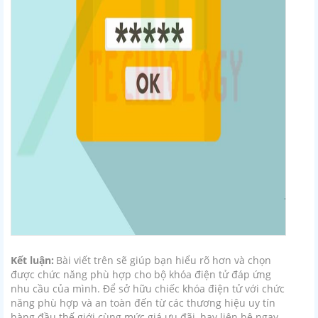
Kết luận:
Bài viết trên sẽ giúp bạn hiểu rõ hơn và chọn
được chức năng phù hợp cho bộ khóa điện tử đáp ứng
nhu cầu của mình. Để sở hữu chiếc khóa điện tử với chức
năng phù hợp và an toàn đến từ các thương hiệu uy tín
hàng đầu thế giới cùng mức giá ưu đãi, hay liên hệ ngay