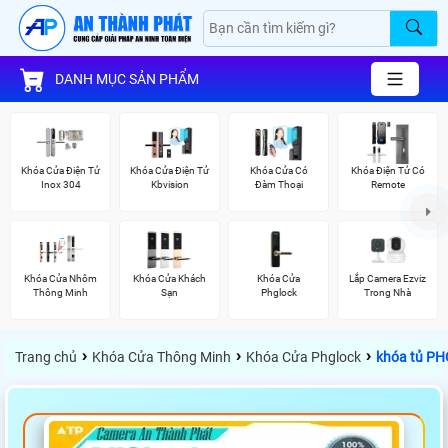
DANH MỤC SẢN PHẨM
Khóa Cửa Điện Tử
Khóa Cửa Điện Tử
Khóa Cửa Có
Khóa Điện Tử Có
Inox 304
Kbvision
Đàm Thoại
Remote
Khóa Cửa Nhôm
Khóa Cửa Khách
Khóa Cửa
Lắp Camera Ezviz
Thông Minh
Sạn
Phglock
Trong Nhà
›
›
›
Trang chủ
Khóa Cửa Thông Minh
Khóa Cửa Phglock
khóa tủ P