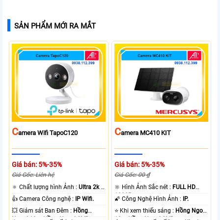
SẢN PHẨM MỚI RA MẮT
C
C
Amera Wifi TapoC120
Amera MC410 KIT
Giá bán: 5%-35%
Giá bán: 5%-35%
Giá Gốc: Liên hệ
Giá Gốc: 00 ₫
🔅 Chất lượng hình Ảnh :
Ultra 2k +
🔆 Hình Ảnh Sắc nét :
FULL HD
.
1080P .
👍 Camera Công nghệ :
IP Wifi.
🌠 Công Nghệ Hình Ảnh :
IP.
💥 Giám sát Ban Đêm :
Hồng
⭐ Khi xem thiếu sáng :
Hồng Ngoại
Ngoại 10m Hồng Ngoại SMD.
10m Hồng Ngoại SMD.