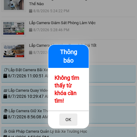
Thế Nào
8/8/2026 5:24:22 PM
Lắp Camera Giám Sát Phòng Làm Việc
8/7/2026 5:28:46 PM
Lắp Camera Kho Hàng Trọn Gói Giá Tốt
Thông
8/7/2026 3:23:06 PM
báo
📑
Lắp Đặt Camera Bãi Xe
8/7/2026 11:00:51 AM
Không tìm
thấy từ
📖
Lắp Camera Quay Video Đóng Hàng Ngoài Sàn
khóa cần
8/7/2026 10:29:47 AM
tìm!
📚
Lắp Camera Giữ Xe Thông Minh
8/7/2026 8:56:08 AM
OK
📝
Giải Pháp Camera Quản Lý Bãi Xe Trường Học