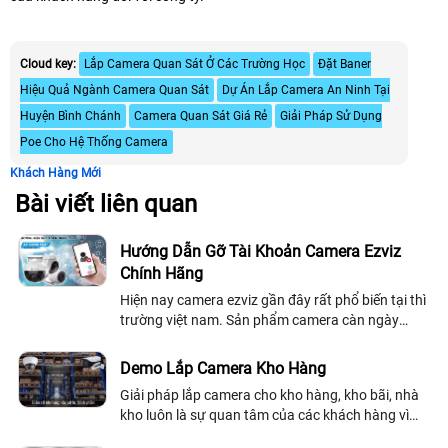
Cloud key:
Lắp Camera Quan Sát Ở Các Trường Học
Đặt Baner
Hiệu Quả Ngành Camera Quan Sát
Dự Án Lắp Camera An Ninh Tại
Huyện Bình Chánh
Camera Quan Sát Giá Rẻ
Giải Pháp Sử Dụng
Poe Cho Hệ Thống Camera
Khách Hàng Mới
Bài viết liên quan
Hướng Dẫn Gỡ Tài Khoản Camera Ezviz
Chính Hãng
Hiện nay camera ezviz gần đây rất phổ biến tại thì
trường việt nam. Sản phẩm camera càn ngày
được cải thiệt về chất lượng và hình ảnh. Với
những dòng camera quan sát chuyên dụng...
Demo Lắp Camera Kho Hàng
Giải pháp lắp camera cho kho hàng, kho bãi, nhà
kho luôn là sự quan tâm của các khách hàng vì
đây là nơi chứa rất nhiều vật dụng, tài sản có giá