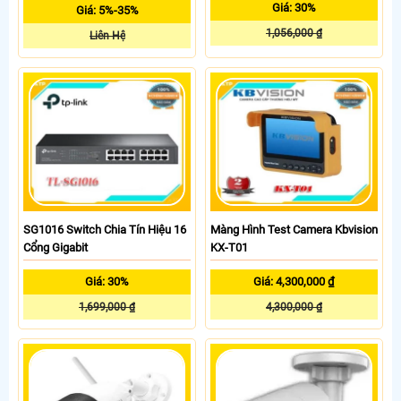
Giá: 30%
Giá: 5%-35%
1,056,000 ₫
Liên Hệ
SG1016 Switch Chia Tín Hiệu 16
Màng Hình Test Camera Kbvision
Cổng Gigabit
KX-T01
Giá: 30%
Giá: 4,300,000 ₫
1,699,000 ₫
4,300,000 ₫