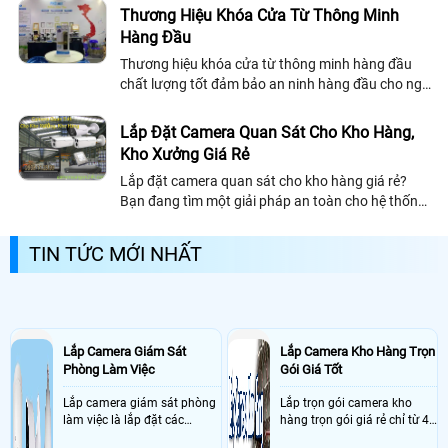
trị của doanh nghiệp, có những...
Thương Hiệu Khóa Cửa Từ Thông Minh
Hàng Đầu
Thương hiệu khóa cửa từ thông minh hàng đầu
chất lượng tốt đảm bảo an ninh hàng đầu cho ngôi
nhà của bạn, khóa cửa từ thông minh chất lượng
nên chọn những thương hiệu uy tín chuyên nghiêp
Lắp Đặt Camera Quan Sát Cho Kho Hàng,
về khóa cửa từ mục đích an toàn bảo vệ tài sản
Kho Xưởng Giá Rẻ
tuyệt đối
Lắp đặt camera quan sát cho kho hàng giá rẻ?
Bạn đang tìm một giải pháp an toàn cho hệ thống
kho hàng, kho chứa để kiểm soát nhân viên, công
nhân đang làm việc tại hệ thống công...
TIN TỨC MỚI NHẤT
Lắp Camera Giám Sát
Lắp Camera Kho Hàng Trọn
Phòng Làm Việc
Gói Giá Tốt
Lắp camera giám sát phòng
Lắp trọn gói camera kho
làm việc là lắp đặt các
hàng trọn gói giá rẻ chỉ từ 4
camera ghi hình ảnh sắc nét
triệu đồng sở hữu ngày trọn