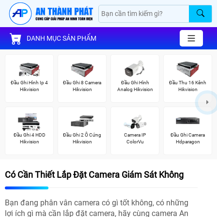
DANH MỤC SẢN PHẨM
Đầu Ghi Hình Ip 4
Đầu Ghi 8 Camera
Đầu Ghi Hình
Đầu Thu 16 Kênh
Hikvision
Hikvision
Analog Hikvision
Hikvision
Đầu Ghi 4 HDD
Đầu Ghi 2 Ổ Cứng
Camera IP
Đầu Ghi Camera
Hikvision
Hikvision
ColorVu
Hdparagon
Có Cần Thiết Lắp Đặt Camera Giám Sát Không
Bạn đang phân vân camera có gì tốt không, có những
lợi ích gì mà cần lắp đặt camera, hãy cùng camera An