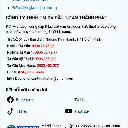
Điều kiện giao dịch chung
CÔNG TY TNHH TM-DV ĐẦU TƯ AN THÀNH PHÁT
Đơn vị chuyên cung cấp & lắp đặt camera quan sát, thiết bị báo động,
báo cháy, máy chấm công, thiết bị mạng, ...
Trụ Sở:
51 Lũy Bán Bích, Phường Phú Thạnh, TP. Hồ Chí Minh
0938.11.23.99
Hotline Tư Vấn:
0906.72.73.77
Hotline Tư Vấn 1:
0906.855.330
Tư Vấn Kỹ Thuật:
0902.452.577
Tư Vấn Mua Hàng:
(028) 6688.4949
CSKH:
Email:
congngheanthanhphat@gmail.com
Kết nối với chúng tôi
Facebook
Twitter
Tiktok
Youtube
Mã số doanh nghiệp: 0312866570 do Sở Tài Chính