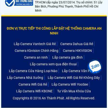
TP.HCM cấp ngày 23/07/2014. Trụ sở chính: 51 Lũy
Bán Bích, Phường Phú Thạnh, Thành Phố Hồ Chí
Minh
ĐƠN VỊ TRỰC TIẾP THI CÔNG LẮP ĐẶT HỆ THỐNG CAMERA AN
NINH
Lắp Camera Vantech Giá Rẻ
Camera Dahua Giá Rẻ
Camera Kbvision Chính Hãng
Camera HIKVISION
Camera an ninh
Lắp camera gia đình
Lắp camera xem qua điện thoại
Lắp Camera Cửa Hàng Loại Nào
Lắp Camera Văn Phòng
Lắp Camera Nhà Xưởng
Lắp Camera Wifi Giá Rẻ Không Dây
Camera Wifi Giá Rẻ
Lắp Camera Wifi YooSee
Lắp Camera Wifi KBONE
Tư Vấn Mua Khóa Cửa
Copyrights © 2016 An Thành Phát. All Rights Reserved.