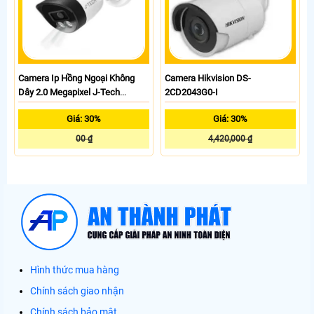
Camera Ip Hồng Ngoại Không
Camera Hikvision DS-
Dây 2.0 Megapixel J-Tech
2CD2043G0-I
HD5723W3
Giá: 30%
Giá: 30%
00 ₫
4,420,000 ₫
Hình thức mua hàng
Chính sách giao nhận
Chính sách bảo mật