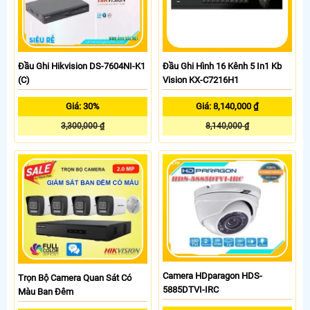
Đầu Ghi Hikvision DS-7604NI-K1
Đầu Ghi Hình 16 Kênh 5 In1 Kb
(C)
Vision KX-C7216H1
Giá: 30%
Giá: 8,140,000 ₫
3,300,000 ₫
8,140,000 ₫
Camera HDparagon HDS-
Trọn Bộ Camera Quan Sát Có
5885DTVI-IRC
Màu Ban Đêm