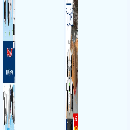
và âm thanh trong phòng
bộ gồm 4 camera, 1 đầu ghi
làm việc với mục đích giám
hình, ổ cứng, switch mang
sát quá trình làm việc của
đến giải pháp giám sát kho
nhân viên, bảo vệ tài sản,
hàng 24/7 ổn định với độ
theo dõi an ninh trong thời
sắc nét cao
gian thực qua điện thoại
hoặc máy tính từ xa