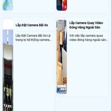
Lắp Camera Quay Video
Lắp Đặt Camera Bãi Xe
Đóng Hàng Ngoài Sàn
Lắp Đặt Camera Bãi Xe Là
Với việc lắp camera quay
trang bị hệ thống camera
video đóng hàng ngoài sàn
nhận diện biển số tại khu
thì đây là một giải pháp
vực cổng của các bãi giữ xe
camera cực kì cần thiết cho
kết hợp với phần mềm quản
các shop kinh doanh online
lý để ghi nhận lượt xe ra vào
đều nên sử dụng để có thể
chụp hình thông tin xe và
bảo vệ quyền lợi shop tránh
biển số lưu trực tiếp về máy
được các tình trạng bị đánh
tinh trạm để nhân viên tiện
mất cắp hàng hóa
đối soát, tính tiền xe xe ra
khỏi bãi