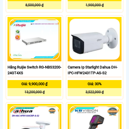
8,500,000 ₫
1,900,000 ₫
Hãng Ruijie Switch RG-NBS3200-
Camera Ip Starlight Dahua DH-
24GT4XS
IPC-HFW2431TP-AS-S2
Giá: 9,900,000 ₫
Giá: 30%
13,200,000 ₫
3,522,000 ₫