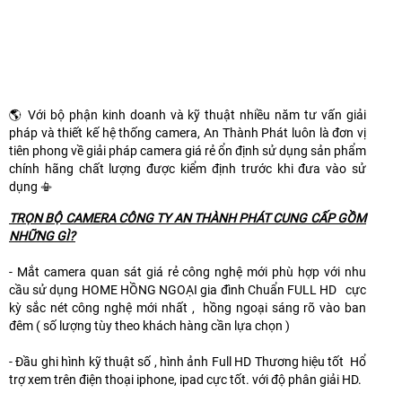
Lắp camera giám sát văn phòng nhà phố giá rẻ chất lượng
🌎 Với bộ phận kinh doanh và kỹ thuật nhiều năm tư vấn giải
pháp và thiết kế hệ thống camera, An Thành Phát luôn là đơn vị
tiên phong về giải pháp camera giá rẻ ổn định sử dụng sản phẩm
chính hãng chất lượng được kiểm định trước khi đưa vào sử
dụng 📳
TRỌN BỘ CAMERA CÔNG TY AN THÀNH PHÁT CUNG CẤP GỒM
NHỮNG GÌ?
- Mắt camera quan sát giá rẻ công nghệ mới phù hợp với nhu
cầu sử dụng HOME HỒNG NGOẠI gia đình Chuẩn FULL HD cực
kỳ sắc nét công nghệ mới nhất , hồng ngoại sáng rõ vào ban
đêm ( số lượng tùy theo khách hàng cần lựa chọn )
- Đầu ghi hình kỹ thuật số , hình ảnh Full HD Thương hiệu tốt Hổ
trợ xem trên điện thoại iphone, ipad cực tốt. với độ phân giải HD.