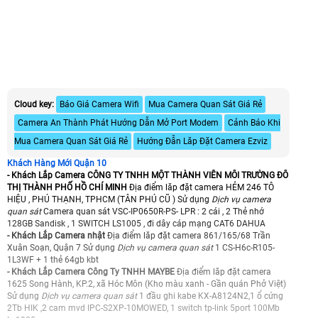
Cloud key:
Báo Giá Camera Wifi
Mua Camera Quan Sát Giá Rẻ
Camera An Thành Phát Hướng Dẫn Mở Port Modem
Cảnh Báo Khi
Mua Camera Quan Sát Giá Rẻ
Hướng Đẫn Lăp Đặt Camera Ezviz
Khách Hàng Mới Quận 10
- Khách Lắp Camera CÔNG TY TNHH MỘT THÀNH VIÊN MÔI TRƯỜNG ĐÔ
THỊ THÀNH PHỐ HỒ CHÍ MINH
Địa điểm lăp đặt camera HẺM 246 TÔ
HIỆU , PHÚ THẠNH, TPHCM (TÂN PHÚ CŨ ) Sử dụng
Dịch vụ camera
quan sát
Camera quan sát VSC-IP0650R-PS- LPR : 2 cái , 2 Thẻ nhớ
128GB Sandisk , 1 SWITCH LS1005 , đi dây cáp mạng CAT6 DAHUA
- Khách Lắp Camera nhật
Địa điểm lăp đặt camera 861/165/68 Trần
Xuân Soạn, Quận 7 Sử dụng
Dịch vụ camera quan sát
1 CS-H6c-R105-
1L3WF + 1 thẻ 64gb kbt
- Khách Lắp Camera Công Ty TNHH MAYBE
Địa điểm lăp đặt camera
1625 Song Hành, KP.2, xã Hóc Môn (Kho màu xanh - Gần quán Phở Việt)
Sử dụng
Dịch vụ camera quan sát
1 đầu ghi kabe KX-A8124N2,1 ổ cứng
2Tb HIK ,2 cam mvd IPC-S2XP-10MOWED, 1 switch tp-link 5port 100Mb