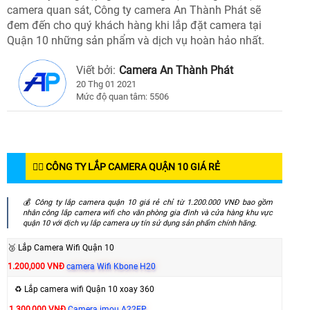
camera quan sát, Công ty camera An Thành Phát sẽ
đem đến cho quý khách hàng khi lắp đặt camera tại
Quận 10 những sản phẩm và dịch vụ hoàn hảo nhất.
Viết bởi:
Camera An Thành Phát
20 Thg 01 2021
Mức độ quan tâm: 5506
👍🏾 CÔNG TY LẮP CAMERA QUẬN 10 GIÁ RẺ
💰 Công ty lắp camera quận 10 giá rẻ chỉ từ 1.200.000 VNĐ bao gồm
nhân công lắp camera wifi cho văn phòng gia đình và cửa hàng khu vực
quận 10 với dịch vụ lắp camera uy tín sử dụng sản phẩm chính hãng.
🥉 Lắp Camera Wifi Quận 10
1.200,000 VNĐ
camera Wifi Kbone H20
♻️ Lắp camera wifi Quận 10 xoay 360
1.300,000 VNĐ
Camera imou A22EP