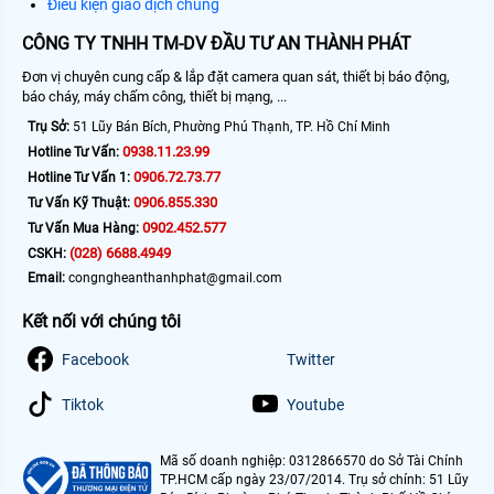
Điều kiện giao dịch chung
CÔNG TY TNHH TM-DV ĐẦU TƯ AN THÀNH PHÁT
Đơn vị chuyên cung cấp & lắp đặt camera quan sát, thiết bị báo động,
báo cháy, máy chấm công, thiết bị mạng, ...
Trụ Sở:
51 Lũy Bán Bích, Phường Phú Thạnh, TP. Hồ Chí Minh
0938.11.23.99
Hotline Tư Vấn:
0906.72.73.77
Hotline Tư Vấn 1:
0906.855.330
Tư Vấn Kỹ Thuật:
0902.452.577
Tư Vấn Mua Hàng:
(028) 6688.4949
CSKH:
Email:
congngheanthanhphat@gmail.com
Kết nối với chúng tôi
Facebook
Twitter
Tiktok
Youtube
Mã số doanh nghiệp: 0312866570 do Sở Tài Chính
TP.HCM cấp ngày 23/07/2014. Trụ sở chính: 51 Lũy