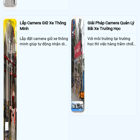
Lắp Camera Giữ Xe Thông
Giải Pháp Camera Quản Lý
Minh
Bãi Xe Trường Học
Lắp đặt camera giữ xe thông
Với môi trường tại trường
minh giúp tự động nhận diện
học thì việc hàng trăm chiếc
biển số nâng cao tính bảo
xe vào trường cùng lúc vậy
mật tài sản giảm thiểu tình
nên việc quản lý và đảm báo
trạng ùn tắc tại cửa ra vào
số lượng xe vào một lần là
và cắt giảm chi phí thuê
điều cực kì khó để quản lý,
nhân viên giữ xe
vậy nên việc áp dụng giải
pháp camera quản lý bãi xe
trường học sẽ cực kì đáng
đầu tư giúp nhanh chóng
giải quyết vấn đề này