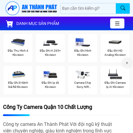
DANH MỤC SẢN PHẨM
Đầu Thu Hình 4
Đầu Ghi H.265+
Đầu Ghi Hình
Đầu Ghi HD
Kbvision
Kbvision
Kbvision
Analog Kbvision
Đầu Ghi 8 Kênh
Đầu Ghi Ip 4k
Camera Chip
Đầu Ghi Camera
Giá Rẻ Kbvision
Kbvision
Sony NIR
Ip AI Kbvision
KBvision
Công Ty Camera Quận 10 Chất Lượng
Công ty camera An Thành Phát Với đội ngũ kỹ thuật
viên chuyên nghiệp, giàu kinh nghiệm trong lĩnh vực