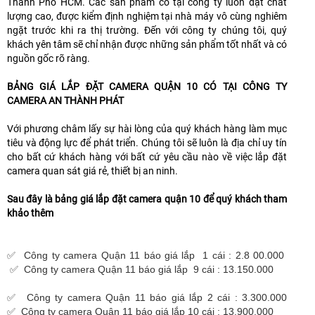
Thành Phố HCM. Các sản phẩm có tại công ty luôn đạt chất
lượng cao, được kiểm định nghiệm tại nhà máy vô cùng nghiêm
ngặt trước khi ra thị trường. Đến với công ty chúng tôi, quý
khách yên tâm sẽ chỉ nhận được những sản phẩm tốt nhất và có
nguồn gốc rõ ràng.
BẢNG GIÁ LẮP ĐẶT CAMERA QUẬN 10 CÓ TẠI CÔNG TY
CAMERA AN THÀNH PHÁT
Với phương châm lấy sự hài lòng của quý khách hàng làm mục
tiêu và động lực để phát triển. Chúng tôi sẽ luôn là địa chỉ uy tín
cho bất cứ khách hàng với bất cứ yêu cầu nào về việc lắp đặt
camera quan sát giá rẻ, thiết bị an ninh.
Sau đây là bảng giá lắp đặt camera quận 10 để quý khách tham
khảo thêm
✅ Công ty camera Quận 11 báo giá lắp 1 cái : 2.8 00.000
✅ Công ty camera Quận 11 báo giá lắp 9 cái : 13.150.000
✅ Công ty camera Quận 11 báo giá lắp 2 cái : 3.300.000
✅ Công ty camera Quận 11 báo giá lắp 10 cái : 13.900.000