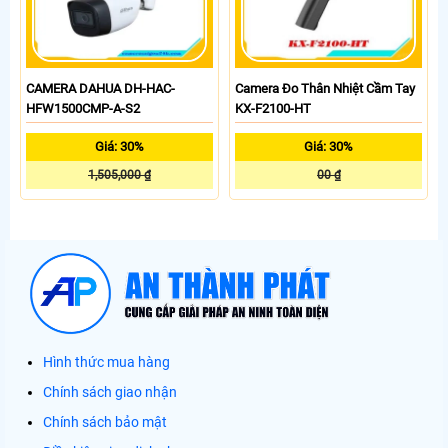
CAMERA DAHUA DH-HAC-
Camera Đo Thân Nhiệt Cầm Tay
HFW1500CMP-A-S2
KX-F2100-HT
Giá: 30%
Giá: 30%
1,505,000 ₫
00 ₫
Hình thức mua hàng
Chính sách giao nhận
Chính sách bảo mật