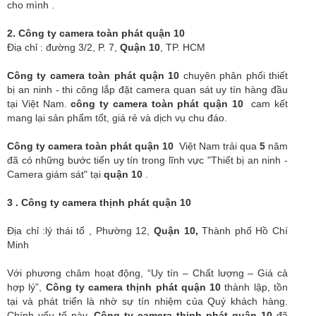
cho mình .
2. Công ty camera toàn phát quận 10
Điạ chỉ : đường 3/2, P. 7,
Quận 10
, TP. HCM
Công ty
camera toàn phát quận 10
chuyên phân phối thiết
bị an ninh - thi công lắp đặt camera quan sát uy tín hàng đầu
tại Việt Nam.
công ty
camera toàn phát quận 10
cam kết
mang lại sản phẩm tốt, giá rẻ và dịch vụ chu đáo.
Công ty
camera toàn phát quận 10
Việt Nam trải qua
5
năm
đã có những bước tiến uy tín trong lĩnh vực "Thiết bị an ninh -
Camera giám sát" tại
quận 10
.
3 .
Công ty camera
thịnh phát quận 10
Địa chỉ :lý thái tổ , Phường 12,
Quận 10,
Thành phố Hồ Chí
Minh
Với phương châm hoạt động, “Uy tín – Chất lượng – Giá cả
hợp lý”,
Công ty
camera
thịnh phát quận 10
thành lập, tồn
tại và phát triển là nhờ sự tín nhiệm của Quý khách hàng.
Chính yếu tố này,
Công ty
camera
thịnh phát quận 10
đã