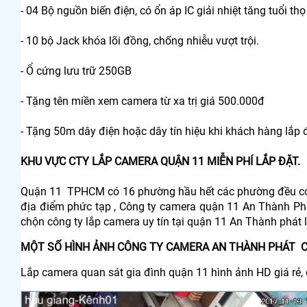
- 04 Bộ nguồn biến điện, có ổn áp IC giải nhiệt tăng tuổi t
- 10 bộ Jack khóa lõi đồng, chống nhiễu vượt trội.
- Ổ cứng lưu trữ 250GB
- Tặng tên miền xem camera từ xa trị giá 500.000đ
- Tặng 50m dây điện hoặc dây tín hiệu khi khách hàng lắp 
KHU VỰC CTY LẮP CAMERA QUẬN 11 MIỄN PHÍ LẮP ĐẶT.
Quận 11 TPHCM có 16 phường hầu hết các phường đều có d
địa điểm phức tạp , Công ty camera quận 11 An Thành Phát 
chộn công ty lắp camera uy tín tại quận 11 An Thành phát l
MỘT SỐ HÌNH ẢNH CÔNG TY CAMERA AN THÀNH PHÁT C
Lắp camera quan sát gia đình quận 11 hình ảnh HD giá rẻ,