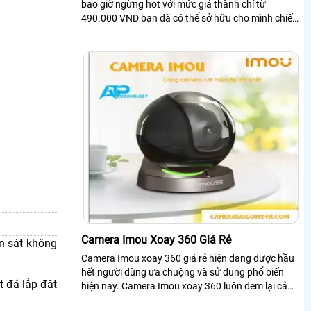
bao giờ ngừng hot với mức giá thành chỉ từ
490.000 VND bạn đã có thể sở hữu cho mình chiếc
camera gia đình bảo vệ an ninh và bảo vệ...
Camera Imou Xoay 360 Giá Rẻ
n sát không
Camera Imou xoay 360 giá rẻ hiện đang được hầu
hết người dùng ưa chuộng và sử dung phổ biến
t đã lắp đăt
hiện nay. Camera Imou xoay 360 luôn đem lại cảm
giác yên tâm cho khách hàng mỗi khi đi ra khỏi