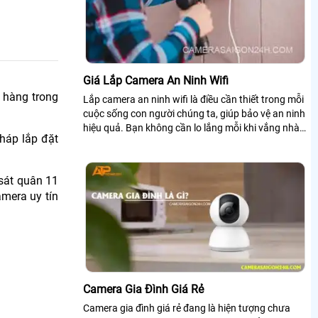
Giá Lắp Camera An Ninh Wifi
h hàng trong
Lắp camera an ninh wifi là điều cần thiết trong mỗi
cuộc sống con người chúng ta, giúp bảo vệ an ninh
hiệu quả. Bạn không cần lo lắng mỗi khi vắng nhà
háp lắp đặt
bởi camera an ninh wifi chính là trợ thủ đắc lực bảo
vệ ngôi nhà của bạn
sát quân 11
mera uy tín
Camera Gia Đình Giá Rẻ
Camera gia đình giá rẻ đang là hiện tượng chưa