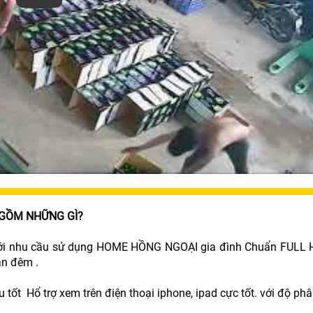
 GỒM NHỮNG GÌ?
p với nhu cầu sử dụng HOME HỒNG NGOẠI gia đình Chuẩn FULL
an đêm .
 tốt Hổ trợ xem trên điện thoại iphone, ipad cực tốt. với độ phâ