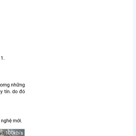
11.
rorng những
y tín. do đó
 nghệ mới.