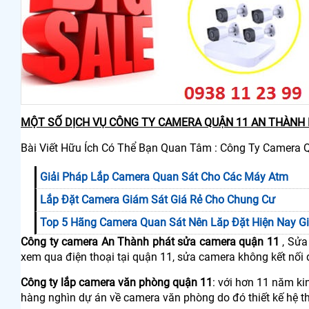
MỘT SỐ DỊCH VỤ CÔNG TY CAMERA QUẬN 11 AN THÀNH 
Bài Viết Hữu Ích Có Thể Bạn Quan Tâm : Công Ty Camera 
Giải Pháp Lắp Camera Quan Sát Cho Các Máy Atm
Lắp Đặt Camera Giám Sát Giá Rẻ Cho Chung Cư
Top 5 Hãng Camera Quan Sát Nên Lăp Đặt Hiện Nay G
Công ty camera An Thành phát sửa camera quận 11
, Sửa
xem qua điện thoại tại quận 11, sửa camera không kết nối
Công ty lắp camera văn phòng quận 11
: với hơn 11 năm k
hàng nghìn dự án về camera văn phòng do đó thiết kế hệ thố