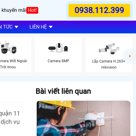
0938.112.399
 khuyến mãi
Hot!
N TỨC
LIÊN HỆ
mera Wifi Ngoài
Camera 8MP
Lắp Camera H.265+
Trời Imou
Hikvision
Bài viết liên quan
quận 11
 dịch vụ