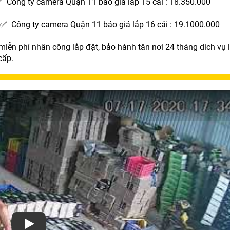
 Công ty camera Quận 11 báo giá lắp 15 cái : 18.350.000
 ✅ Công ty camera Quận 11 báo giá lắp 16 cái : 19.1000.000
ễn phí nhân công lắp đặt, bảo hành tân nơi 24 tháng dich vụ l
cấp.
Xem video Công Ty Camera Quân 11 Giá Rẻ