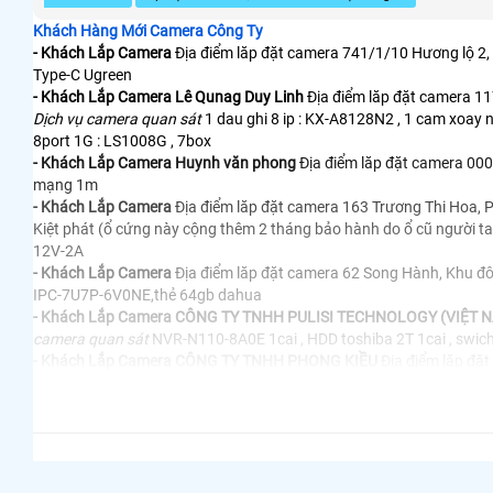
Khách Hàng Mới Camera Công Ty
- Khách Lắp Camera
Địa điểm lăp đặt camera 741/1/10 Hương lộ 2,
Type-C Ugreen
- Khách Lắp Camera Lê Qunag Duy Linh
Địa điểm lăp đặt camera 1
Dịch vụ camera quan sát
1 dau ghi 8 ip : KX-A8128N2 , 1 cam xoay 
8port 1G : LS1008G , 7box
- Khách Lắp Camera Huynh văn phong
Địa điểm lăp đặt camera 0
mạng 1m
- Khách Lắp Camera
Địa điểm lăp đặt camera 163 Trương Thi Hoa,
Kiệt phát (ổ cứng này cộng thêm 2 tháng bảo hành do ổ cũ người t
12V-2A
- Khách Lắp Camera
Địa điểm lăp đặt camera 62 Song Hành, Khu đô
IPC-7U7P-6V0NE,thẻ 64gb dahua
- Khách Lắp Camera CÔNG TY TNHH PULISI TECHNOLOGY (VIỆT 
camera quan sát
NVR-N110-8A0E 1cai , HDD toshiba 2T 1cai , swich
- Khách Lắp Camera CÔNG TY TNHH PHONG KIỀU
Địa điểm lăp đặt
47, ấp Long Khánh 1, Xã Tam Phước, Thành phố Biên Hoà, Đồng Na
OEi DVD (FQC-10528), 03 Phần mềm Microsoft 365 Apps for business
Kaspersky Standard (dùng cho 1 thiết bị)
- Khách Lắp Camera Anh Thiện
Địa điểm lăp đặt camera 122 trương
1000GB seagate hàng cty ( kiệt phát )
- Khách Lắp Camera CÔNG TY TNHH MỘT THÀNH VIÊN BÁC LIÊN