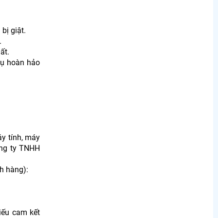
bị giật.
.
ất.
vụ hoàn hảo
áy tính, máy
ông ty TNHH
h hàng):
Hiếu cam kết