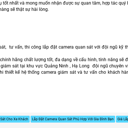
ụ tốt nhất và mong muốn nhận được sự quan tâm, hợp tác quý b
àng sẽ thật sự hài lòng.
, tư vấn, thi công lắp đặt camera quan sát với đội ngũ kỹ t
chính hãng chất lượng tốt, đa dạng về cấu hình, tính năng sẽ 
giám sát tại khu vực Quảng Ninh , Hạ Long đội ngũ chuyên vi
hi thiết kế hệ thống camera giám sát và tư vấn cho khách hà
 Sát Cho Xe Khách
Lắp Đặt Camera Quan Sát Phù Hợp Với Gia Đình Bạn
Giá Lắ