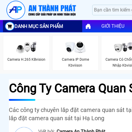
GIỚI THIỆU
DANH MỤC SẢN PHẨM
Camera H.265 KBvision
Camera IP Dome
Camera Có Chố
Kbviison
Nhập Kbvis
Công Ty Camera Quan S
Các công ty chuyên lắp đặt camera quan sát t
lắp đặt camera quan sát tại Hạ Long
Viết bởi:
Camera An Thành Phát