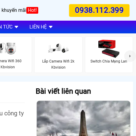
0938.112.399
 khuyến mãi
Hot!
N TỨC
LIÊN HỆ
era Wifi 360
Lắp Camera Wifi 2k
Switch Chia Mạng Lan
Kbvision
Kbvision
Bài viết liên quan
u công ty