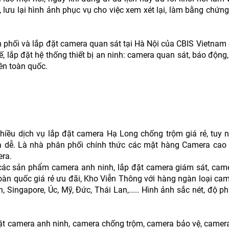
 lưu lại hình ảnh phục vụ cho việc xem xét lại, làm bằng chứn
phối và lắp đặt camera quan sát tại Hà Nội của CBIS Vietnam -
, lắp đặt hệ thống thiết bị an ninh: camera quan sát, báo động
ên toàn quốc.
iều dịch vụ lắp đặt camera Hạ Long chống trộm giá rẻ, tuy n
 dễ. Là nhà phân phối chính thức các mặt hàng Camera cao c
era.
các sản phẩm camera anh ninh, lắp đặt camera giám sát, came
toàn quốc giá rẻ ưu đãi, Kho Viễn Thông với hàng ngàn loại ca
 Singapore, Úc, Mỹ, Đức, Thái Lan,..... Hình ảnh sắc nét, độ ph
đặt camera anh ninh, camera chống trộm, camera bảo vệ, camera