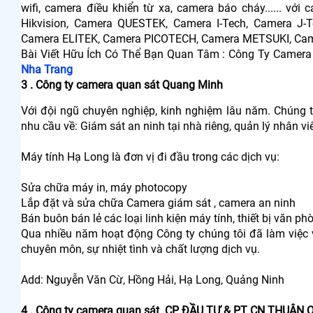
wifi, camera điều khiển từ xa, camera báo cháy...... vớ
Hikvision, Camera QUESTEK, Camera I-Tech, Camera J
Camera ELITEK, Camera PICOTECH, Camera METSUKI, Ca
Bài Viết Hữu Ích Có Thể Bạn Quan Tâm : Công Ty Camer
Nha Trang
3 . Công ty camera quan sát Quang Minh
Với đội ngũ chuyên nghiệp, kinh nghiệm lâu năm. Chúng t
nhu cầu về: Giám sát an ninh tại nhà riêng, quản lý nhân viê
Máy tính Hạ Long là đơn vị đi đầu trong các dịch vụ:
Sửa chữa máy in, máy photocopy
Lắp đặt và sửa chữa Camera giám sát , camera an ninh
Bán buôn bán lẻ các loại linh kiện máy tính, thiết bị văn ph
Qua nhiều năm hoạt động Công ty chúng tôi đã làm việc v
chuyên môn, sự nhiệt tình và chất lượng dịch vụ.
Add: Nguyễn Văn Cừ, Hồng Hải, Hạ Long, Quảng Ninh
4 . Công ty camera quan sát CP ĐẦU TƯ & PT CN THUẬN