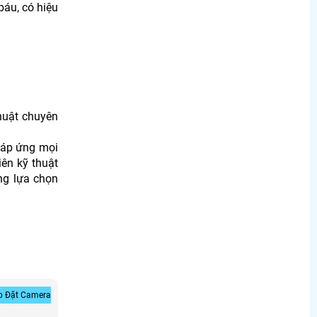
áu, có hiệu
huật chuyên
đáp ứng mọi
ên kỹ thuật
ng lựa chọn
p Đặt Camera