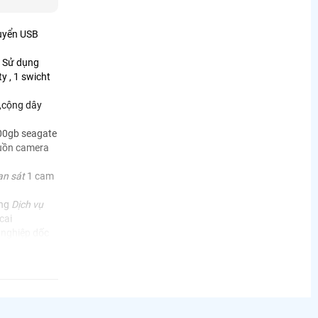
huyển USB
n Sử dụng
y , 1 swicht
,cộng dây
00gb seagate
guồn camera
an sát
1 cam
ụng
Dịch vụ
cai
 nghiệp dốc
tl 1pk DSP
virus
 ổ cứng
 đường Thủ