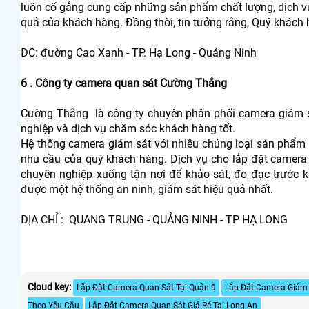
luôn cố gắng cung cấp những sản phẩm chất lượng, dịch v
quả của khách hàng. Đồng thời, tin tưởng rằng, Quý khách h
ĐC: đường Cao Xanh - TP. Hạ Long - Quảng Ninh
6 . Công ty camera quan sát Cường Thắng
Cường Thắng là công ty chuyên phân phối camera giám sát
nghiệp và dịch vụ chăm sóc khách hàng tốt.
Hệ thống camera giám sát với nhiều chủng loại sản phẩm 
nhu cầu của quý khách hàng. Dịch vụ cho lắp đặt camera 
chuyên nghiệp xuống tận nơi để khảo sát, đo đạc trước k
được một hệ thống an ninh, giám sát hiệu quả nhất.
ĐỊA CHỈ : QUANG TRUNG - QUẢNG NINH - TP HẠ LONG
Cloud key:
Lắp Đặt Camera Quan Sát Tại Quận 9
Lắp Đặt Camera Giám
Theo Yêu Cầu
Lăp Đặt Camera Quan Sát Giá Rẻ Tại Long An