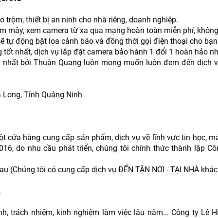
 trộm, thiết bị an ninh cho nhà riêng, doanh nghiệp.
ám mây, xem camera từ xa qua mạng hoàn toàn miễn phí, không 
 sẽ tự động bật loa cảnh báo và đồng thời gọi điện thoại cho bạn
g tốt nhất, dịch vụ lắp đặt camera bảo hành 1 đổi 1 hoàn hảo nh
iến nhất bởi Thuận Quang luôn mong muốn luôn đem đến dịch 
Hạ Long, Tỉnh Quảng Ninh
ột cửa hàng cung cấp sản phẩm, dịch vụ về lĩnh vực tin học, m
6, do nhu cầu phát triển, chúng tôi chính thức thành lập C
u (Chúng tôi có cung cấp dịch vụ ĐẾN TẬN NƠI - TẠI NHÀ khác
.
nh, trách nhiệm, kinh nghiệm làm việc lâu năm... Công ty Lê 