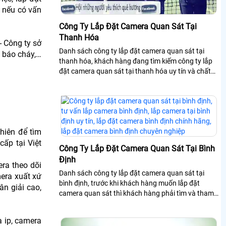
g nếu có vấn
Công Ty Lắp Đặt Camera Quan Sát Tại
Thanh Hóa
 Công ty sở
Danh sách công ty lắp đặt camera quan sát tại
, báo cháy,…
thanh hóa, khách hàng đang tìm kiếm công ty lắp
đặt camera quan sát tại thanh hóa uy tín và chất
lượng phù hợp với khách hàng đang sinh sống và
làm việc tại thanh hóa.
hiên để tìm
ấp tại Việt
Công Ty Lắp Đặt Camera Quan Sát Tại Bình
Định
ra theo dõi
Danh sách công ty lắp đặt camera quan sát tại
mera xuất xứ
bình định, trước khi khách hàng muốn lắp đặt
ân giải cao,
camera quan sát thì khách hàng phải tìm và tham
khảo nhiều công ty và chọn cho mình công...
 ip, camera