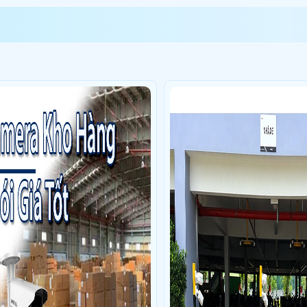
camera quan sát
Đầu ghi hình Hikvision DS-96128NXI-S24R : 1 cái
ng cấp cứu BV Thống Nhất số 1 đường lý thường kiệt Sử dụng
Dịch vụ ca
điểm lăp đặt camera B124, Đường số 7, KCN Thái Hòa, Ấp Tân Hòa, Xã Đứ
ông zkte SENSEFACE 2A
2 Đông Du, Quận 1, Tp.HCM Sử dụng
Dịch vụ camera quan sát
1 HDMI to LA
camera 38 đường 36 khu đô thị Vạn Phúc City, Thủ Đức Sử dụng
Dịch vụ 
 đặt camera 351/20A Lê Văn Sỹ phường Nhiêu Lộc HCM Sử dụng
Dịch vụ
1 cái, ổ cứng 1TB SG cty ( KIỆT PHÁT ) , SWITCH 5 Port Tplink 100mb LS1
KDC AN PHÚ CITY Sử dụng
Dịch vụ camera quan sát
1 đầu ghi KX-7108T-V
ng, Phú Thọ Hòa, Hồ Chí Minh Sử dụng
Dịch vụ camera quan sát
6 cam D
điểm lăp đặt camera 432A Xô Viết Nghệ Tĩnh, Phường Thạnh Mỹ Tây, TP. 
1 cái, KX-A4K8116N3-VM : 1 cái , 2 máy quát cầm tay S20-2D WGB , DH-H5
016D : 1 cái, SWITCH 8 Port Tplink LS1008G (1Gbps): 1 cái, phần mềm on
p binh trị đông B bình tân Sử dụng
Dịch vụ camera quan sát
Máy chấm c
0 : 1 cái, Nút exit TLEB201 : 1 cái, Hộp inox : 1 cái, Backup (P1205-B2):1