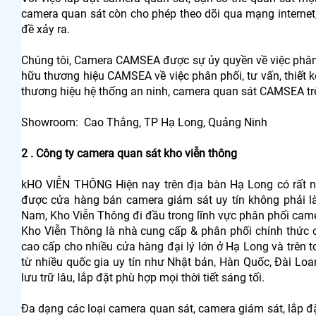
camera quan sát còn cho phép theo dõi qua mạng internet,
đề xảy ra.
Chúng tôi, Camera CAMSEA được sự ủy quyền về việc phân 
hữu thương hiệu CAMSEA về việc phân phối, tư vấn, thiết kế
thương hiệu hệ thống an ninh, camera quan sát CAMSEA tr
Showroom: Cao Thắng, TP Hạ Long, Quảng Ninh
2 . Công ty camera quan sát kho viễn thông
kHO VIỄN THÔNG Hiện nay trên địa bàn Hạ Long có rất nh
được cửa hàng bán camera giám sát uy tín không phải là
Nam, Kho Viễn Thông đi đầu trong lĩnh vực phân phối cam
Kho Viễn Thông là nhà cung cấp & phân phối chính thức 
cao cấp cho nhiều cửa hàng đại lý lớn ở Hạ Long và trên 
từ nhiều quốc gia uy tín như Nhật bản, Hàn Quốc, Đài Loan,
lưu trữ lâu, lắp đặt phù hợp mọi thời tiết sáng tối.
Đa dạng các loại camera quan sát, camera giám sát, lắp 