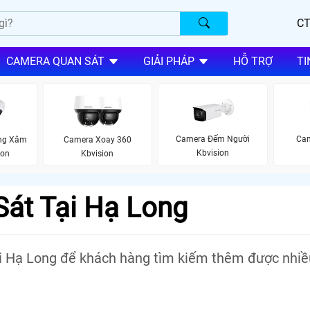
CT
CAMERA QUAN SÁT
GIẢI PHÁP
HỖ TRỢ
TI
Camera Đếm Người
Cam
ng Xâm
Camera Xoay 360
Kbvision
ion
Kbvision
át Tại Hạ Long
ại Hạ Long để khách hàng tìm kiếm thêm được nhiề