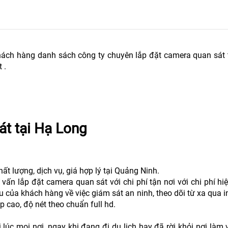
ách hàng danh sách công ty chuyên lắp đặt camera quan sát 
t .
át tại Hạ Long
 lượng, dịch vụ, giá hợp lý tại Quảng Ninh.
n lắp đặt camera quan sát với chi phí tận nơi với chi phí hi
của khách hàng về việc giám sát an ninh, theo dõi từ xa qua in
p cao, độ nét theo chuẩn full hd.
lúc mọi nơi, ngay khi đang đi du lịch hay đã rời khỏi nơi làm v