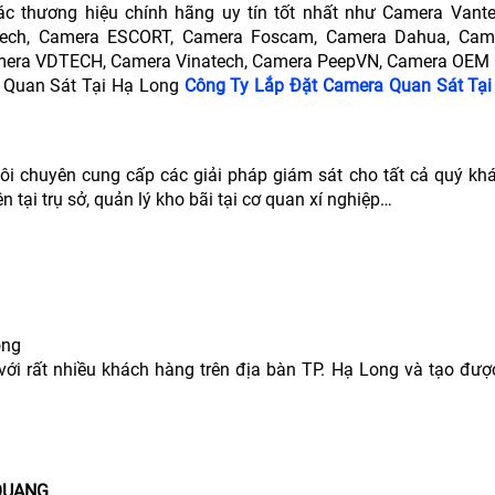
i các thương hiệu chính hãng uy tín tốt nhất như Camera Vant
-Tech, Camera ESCORT, Camera Foscam, Camera Dahua, Came
mera VDTECH, Camera Vinatech, Camera PeepVN, Camera OEM
a Quan Sát Tại Hạ Long
Công Ty Lắp Đặt Camera Quan Sát Tạ
ôi chuyên cung cấp các giải pháp giám sát cho tất cả quý kh
n tại trụ sở, quản lý kho bãi tại cơ quan xí nghiệp…
òng
ới rất nhiều khách hàng trên địa bàn TP. Hạ Long và tạo được
 QUANG