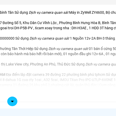
 bình Tân Sử dụng
Dịch vụ camera quan sát
Máy in ZyWell ZY4600, Bộ c
17 Đường Số 5, Khu Dân Cư Vĩnh Lộc , Phường Bình Hưng Hòa B, Bình Tâ
ngoai troi DH-P5B-PV , 6cam xoay trong nha : DH-H3AE , 1 HDD 3T hàng ct
000000000 Sử dụng
Dịch vụ camera quan sát
1 Nguồn 12v-2A BH-3 tháng 
 Phường Tân Thới Hiệp Sử dụng
Dịch vụ camera quan sát
01 bán ổ cứng 5
a còn bảo hành mà báo hết rồi bán mới), 01 nguồn đầu ghi 12v-6A , 01 n
 thị Lake View city, Phường An Phú, Thủ Đức Sử dụng
Dịch vụ camera qu
NAM
Địa điểm lăp đặt camera 39 đường 22 phường bình phú tphcm Sử d
t 8 dahua 1G cua cty 1cai , A32 5cai , IMOU Titan Pro IPC-U7LP-6V0NE 1
 camera 21 đường 26,khu phố 2,phường cát lái, quận thủ đức | Cụm công
i Sử dụng
Dịch vụ camera quan sát
04 Phần mềm Win 11 Pro 64bit Eng ln
 (1 phần mềm/1 User dùng cho 5 thiết bị máy tính) , 01 Phần mềm diệt 
 công định phường 14 quận tân bình Sử dụng
Dịch vụ camera quan sát
1
 THĂNG
Địa điểm lăp đặt camera Lô 20, Khu Công nghiệp Bắc Duyên Hải,