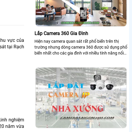
Lắp Camera 360 Gia Đình
khu vực của
Hiện nay camera quan sát rất phổ biến trên thị
sát tại Rạch
trường nhưng dòng camera 360 được sử dụng phổ
biến nhất cho các gia đình với nhiều tính năng nổi
bật giúp quan sát,đảm bảo an ninh cho ngôi nhà.
Mời Các Bạn Xem Bài Viết Về Camera 360 Gia Đình
Dưới Đây ?
kinh nghiệm
n 20 năm vừa