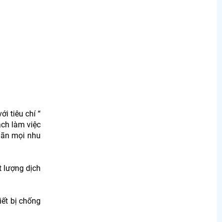
 tiêu chí “
ách làm việc
mãn mọi nhu
t lượng dịch
iết bị chống