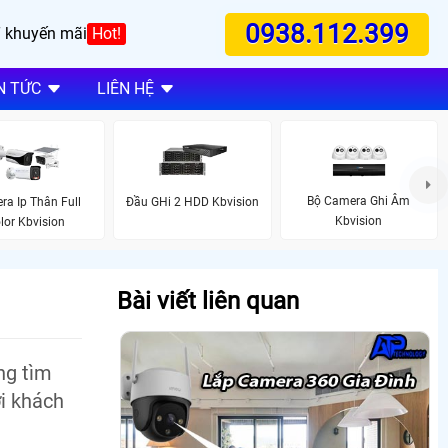
0938.112.399
 khuyến mãi
Hot!
N TỨC
LIÊN HỆ
Bộ Camera Ghi Âm
a Ip Thân Full
Đầu GHi 2 HDD Kbvision
Kbvision
lor Kbvision
Bài viết liên quan
ng tìm
ới khách