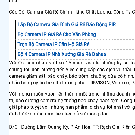
qua.
Các Gói Camera Giá Rẻ Chính Hãng Chất Lượng: Công Ty C
Lắp Bộ Camera Gia Đình Giá Rẻ Báo Động PIR
Bộ Camera IP Giá Rẻ Cho Văn Phòng
Trọn Bộ Camera IP Căn Hộ Giá Rẻ
Bộ 4 Camera IP Nhà Xưởng Giá Rẻ Dahua
Với đội ngũ nhân sự trên 15 nhân viên là những kỹ sư tố
chúng tôi luôn hướng đến việc cung cấp các dịch vụ thầu tr
camera giám sát, báo cháy, báo trộm, chuông cửa có hình,
nhãn hàng uy tín trên thị trường như: HIKVISON, Vantech, P
Với mong muốn vươn lên thành một trong những doanh ngh
trì, bảo dưỡng camera hệ thống báo cháy báot rộm, Côn
giải pháp tuyệt vời, những sản phẩm, dịch vụ tốt nhất với
đạt được những mục tiêu trên cả sự mong đợi..
Đ/C: Đường Lâm Quang Ky, P. An Hòa, TP. Rạch Giá, Kiên 