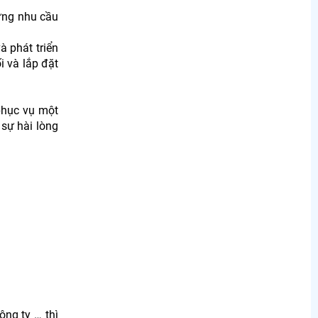
ứng nhu cầu
 phát triển
i và lắp đặt
phục vụ một
 sự hài lòng
ng ty … thì