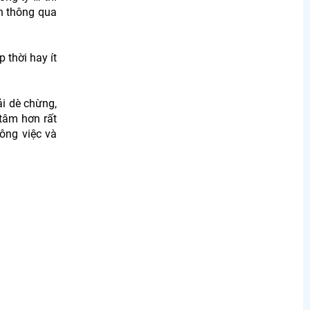
n thông qua
 thời hay ít
ải dè chừng,
tâm hơn rất
ông việc và