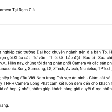
amera Tại Rạch Giá
t nghiệp các trường Đại học chuyên ngành trên địa bàn Tp. H
ọn gói:Khảo sát - Tư vấn - Thiết kế - Lắp đặt - Bảo trì - Sửa c
 v.v.. Hiện nay, chúng tôi đang phân phối Camera và các sản 
anasonic, Sony, Samsung, LG, ZTech, Avtech, Nichietsu, TPTech,v
iệp hàng đầu Việt Nam trong lĩnh vực An ninh - Giám sát và 
g ty TNHH Camera Long Phát cam kết luôn đem đến cho khách
 giá cả hợp lý nhất, nhằm giúp khách hàng giải quyết được nhữ
Giang.