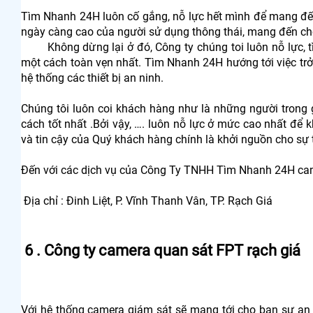
Tìm Nhanh 24H luôn cố gắng, nỗ lực hết mình để mang đế
ngày càng cao của người sử dụng thông thái, mang đến ch
Không dừng lại ở đó, Công ty chúng toi luôn nỗ lực, tìm
một cách toàn vẹn nhất. Tìm Nhanh 24H hướng tới việc trở
hệ thống các thiết bị an ninh.
Chúng tôi luôn coi khách hàng như là những người trong 
cách tốt nhất .Bởi vậy, …. luôn nỗ lực ở mức cao nhất để k
và tin cậy của Quý khách hàng chính là khởi nguồn cho sự 
Đến với các dịch vụ của Công Ty TNHH Tìm Nhanh 24H cam k
Địa chỉ : Đinh Liệt, P. Vĩnh Thanh Vân, TP. Rạch Giá
6 . Công ty camera quan sát FPT rạch giá
Với hệ thống camera giám sát sẽ mang tới cho bạn sự an 