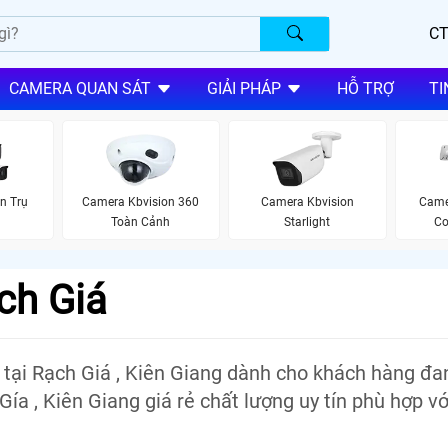
CT
CAMERA QUAN SÁT
GIẢI PHÁP
HỖ TRỢ
TI
n Trụ
Camera Kbvision 360
Camera Kbvision
Camer
Toàn Cảnh
Starlight
Co
ch Giá
tại Rạch Giá , Kiên Giang dành cho khách hàng đa
ía , Kiên Giang giá rẻ chất lượng uy tín phù hợp v