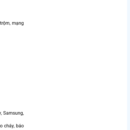
 trộm, mạng
y, Samsung,
áo cháy, báo