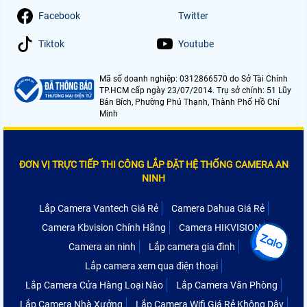
Facebook
Twitter
Tiktok
Youtube
Mã số doanh nghiệp: 0312866570 do Sở Tài Chính
TP.HCM cấp ngày 23/07/2014. Trụ sở chính: 51 Lũy
Bán Bích, Phường Phú Thạnh, Thành Phố Hồ Chí
Minh
ĐƠN VỊ TRỰC TIẾP THI CÔNG LẮP ĐẶT HỆ THỐNG CAMERA AN
NINH
Lắp Camera Vantech Giá Rẻ
Camera Dahua Giá Rẻ
Camera Kbvision Chính Hãng
Camera HIKVISION
Camera an ninh
Lắp camera gia đình
Lắp camera xem qua điện thoại
Lắp Camera Cửa Hàng Loại Nào
Lắp Camera Văn Phòng
Lắp Camera Nhà Xưởng
Lắp Camera Wifi Giá Rẻ Không Dây