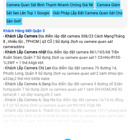
Camera Quan Sát Bình Thạnh Nhanh Chóng Giá Rẻ
Camera Giám
Sát Seo Lên Top 1 Google
Giải Pháp Lắp Đặt Camera Quan Sát Cho
Sân Golf
Khách Hàng Mới Quận 3
- Khách Lắp Camera
Địa điểm lăp đặt camera 308/23 Cách MạngTháng
8 , nhiêu lộc , TPHCM ( q3 CŨ ) Sử dụng
Dịch vụ camera quan sát
cameraddns
- Khách Lắp Camera nhật
Địa điểm lăp đặt camera 861/165/68 Trần
Xuân Soạn, Quận 7 Sử dụng
Dịch vụ camera quan sát
1 CS-H6c-R105-
1L3WF + 1 thẻ 64gb kbt
- Khách Lắp Camera Chị Lan
Địa điểm lăp đặt camera 70 đường 14,
Phước Long, Quận 9 Sử dụng
Dịch vụ camera quan sát
2 cam imou ipc-
a32ep,2 thẻ nhớ 64Gb kabe
- Khách Lắp Camera A.Sang
Địa điểm lăp đặt camera 9 đường số 8,tân
hưng,quận 7 Sử dụng
Dịch vụ camera quan sát
1 cam DH-H3AE,thẻ 32
kphat,đi 1 sợi dây mạng,dời 2 cam
- Khách Lắp Camera A. Quy Ho
Địa điểm lăp đặt camera 14/14 kỳ đồng
p.9 q3 Sử dụng
Dịch vụ camera quan sát
thẻ nhớ 32gb My
- Khách Lắp Camera A. Thanh
Địa điểm lăp đặt camera 137/7 phong phú
phường phú định Quận 8 HCM Sử dụng
Dịch vụ camera quan sát
4 cam:
DH- P5B -PV 1 cam: KX- C31L 5 thẻ nhớ: 64gb Dahua
- Khách Lắp Camera Chú Tuấn
Địa điểm lăp đặt camera 667/5 Tân Sơn,
Phường 15, Quận Gò Vấp Sử dụng
Dịch vụ camera quan sát
2 cam: DH -
H3AE