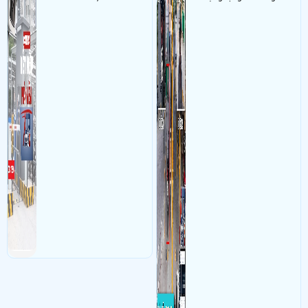
khó đối soát doanh thu
bãi xe máy với nhiệm vụ
kiểm soát xe được gởi trong
bãi theo biển số xe với khả
năng kết nối với camera
nhận điện biển số xe máy tự
động chính xát giúp ghi
nhận hình ảnh đảm bảo
nhìn rỏ biển số khi xe ra vào
bãi