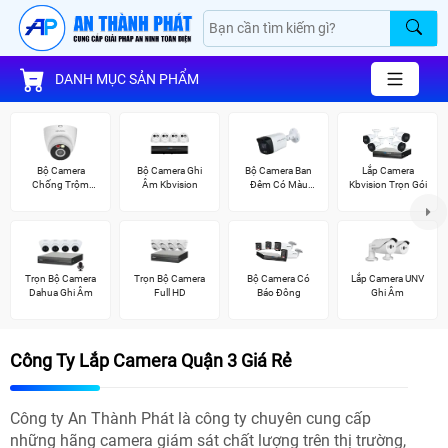
DANH MỤC SẢN PHẨM
Bộ Camera
Bộ Camera Ghi
Bộ Camera Ban
Lắp Camera
Chống Trộm
Âm Kbvision
Đêm Có Màu
Kbvision Trọn Gói
Kbvision
Kbvision
Trọn Bộ Camera
Trọn Bộ Camera
Bộ Camera Có
Lắp Camera UNV
Dahua Ghi Âm
Full HD
Báo Đông
Ghi Âm
Công Ty Lắp Camera Quận 3 Giá Rẻ
Công ty An Thành Phát là công ty chuyên cung cấp
những hãng camera giám sát chất lượng trên thị trường,