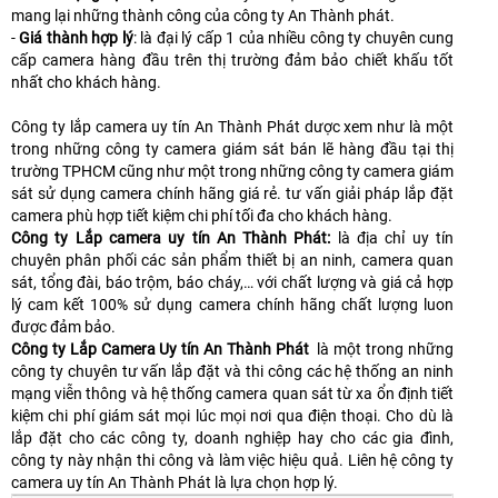
mang lại những thành công của công ty An Thành phát.
-
Giá thành hợp lý
: là đại lý cấp 1 của nhiều công ty chuyên cung
cấp camera hàng đầu trên thị trường đảm bảo chiết khấu tốt
nhất cho khách hàng.
Công ty lắp camera uy tín An Thành Phát dược xem như là một
trong những công ty camera giám sát bán lẽ hàng đầu tại thị
trường TPHCM cũng như một trong những công ty camera giám
sát sử dụng camera chính hãng giá rẻ. tư vấn giải pháp lắp đặt
camera phù hợp tiết kiệm chi phí tối đa cho khách hàng.
Công ty Lắp camera uy tín An Thành Phát:
là địa chỉ uy tín
chuyên phân phối các sản phẩm thiết bị an ninh, camera quan
sát, tổng đài, báo trộm, báo cháy,… với chất lượng và giá cả hợp
lý cam kết 100% sử dụng camera chính hãng chất lượng luon
được đảm bảo.
Công ty Lắp Camera Uy tín An Thành Phát
là một trong những
công ty chuyên tư vấn lắp đặt và thi công các hệ thống an ninh
mạng viễn thông và hệ thống camera quan sát từ xa ổn định tiết
kiệm chi phí giám sát mọi lúc mọi nơi qua điện thoại. Cho dù là
lắp đặt cho các công ty, doanh nghiệp hay cho các gia đình,
công ty này nhận thi công và làm việc hiệu quả. Liên hệ công ty
camera uy tín An Thành Phát là lựa chọn hợp lý.