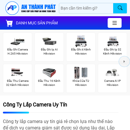
DANH MỤC SẢN PHẨM
Đầu Ghi Camera
Đầu Ghi Ip AI
Đầu Ghi 4 Kênh
Đầu Ghi Ip 32
H.265 Hikvision
Hikvision
Hikvision
Kênh Hikvision
Đầu Thu Camera
Đầu Thu 16 Kênh
Khóa Cửa Từ
Camera AI IP
32 Kênh Hikvision
Hikvision
Hikvision
Hikvision
Công Ty Lắp Camera Uy Tín
Công ty lắp camera uy tín giá rẻ chọn lựa như thế nào
để dịch vụ camera giám sát được sử dụng lâu dai, Lắp