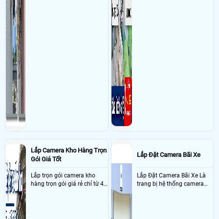
MECUSYS MS110P 8 POE (100Mbps) : 2 CÁI, Thẻ nhớ 4SGEN 128GB : 6
CÁI, TL-Archer MR400 : 1 CÁI, bộ chuyển tín hiệu POE : 6 BỘ ,
- Khách Lắp Camera Nguyễn Chí Tâm
Địa điểm lăp đặt camera 18 Đào
Trí, phường Phú Nhuận, TPHCM ( quận 7 cũ ) Sử dụng
Dịch vụ camera
quan sát
2 ổ cứng 1000GB SEAGATE hàng công ty (Kiệt phát LBB)
Lắp Camera Kho Hàng Trọn
Lắp Đặt Camera Bãi Xe
Gói Giá Tốt
Lắp trọn gói camera kho
Lắp Đặt Camera Bãi Xe Là
hàng trọn gói giá rẻ chỉ từ 4
trang bị hệ thống camera
triệu đồng sở hữu ngày trọn
nhận diện biển số tại khu
bộ gồm 4 camera, 1 đầu ghi
vực cổng của các bãi giữ xe
hình, ổ cứng, switch mang
kết hợp với phần mềm quản
đến giải pháp giám sát kho
lý để ghi nhận lượt xe ra vào