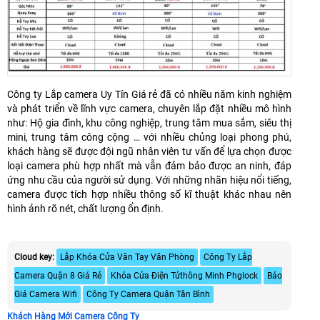
Công ty Lắp camera Uy Tín Giá rẻ đã có nhiều năm kinh nghiệm
và phát triển về lĩnh vực camera, chuyên lắp đặt nhiều mô hình
như: Hộ gia đình, khu công nghiệp, trung tâm mua sắm, siêu thị
mini, trung tâm công cộng … với nhiều chủng loại phong phú,
khách hàng sẽ được đội ngũ nhân viên tư vấn để lựa chọn được
loại camera phù hợp nhất mà vẫn đảm bảo được an ninh, đáp
ứng nhu cầu của người sử dụng. Với những nhãn hiệu nổi tiếng,
camera được tích hợp nhiều thông số kĩ thuật khác nhau nên
hình ảnh rõ nét, chất lượng ổn định.
Cloud key:
Lắp Khóa Cửa Vân Tay Văn Phòng
Công Ty Lắp
Camera Quận 8 Giá Rẻ
Khóa Cửa Điện Tửthông Minh Phglock
Báo
Giá Camera Wifi
Công Ty Camera Quận Tân Bình
Khách Hàng Mới Camera Công Ty