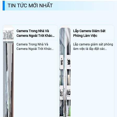
rẻ ở đâu tốt nhất, uy tín nhất. ...
TIN TỨC MỚI NHẤT
camera 351/20A Lê Văn Sỹ phường Nhiêu Lộc HCM Sử dụng
Dịch vụ
camera quan sát
Camera DH-H5D-5F : 1 cái, Đầu ghi hình IP 4 Kênh KX-
A8124N2 : 1 cái, ổ cứng 1TB SG cty ( KIỆT PHÁT ) , SWITCH 5 Port Tplink
100mb LS1005: 1 Cái,
- Khách Lắp Camera
Địa điểm lăp đặt camera A04 đường PNDT 2,KDC
AN PHÚ CITY Sử dụng
Dịch vụ camera quan sát
1 đầu ghi KX-7108T-VN,5
Camera Trong Nhà Và
Lắp Camera Giám Sát
cam DH-H5AE ,2 sw tplink 5 port LS1005
- Khách Lắp Camera
Địa điểm lăp đặt camera 29D Cộng Hòa 3Phường,
Camera Ngoài Trời Khác
Phòng Làm Việc
Phú Thọ Hòa, Hồ Chí Minh Sử dụng
Dịch vụ camera quan sát
6 cam
Nhau Như Thế Nào
DT:DH-H5AE,4 thẻ 32gb v.has', 2 the nho 256Gb 4sgen
Camera Trong Nhà Và
Lắp camera giám sát phòng
- Khách Lắp Camera CÔNG TY TNHH CÀ PHÊ TRÀ PHƯƠNG VY
Camera Ngoài Trời Khác
làm việc là lắp đặt các
Địa điểm
lăp đặt camera 432A Xô Viết Nghệ Tĩnh, Phường Thạnh Mỹ Tây, TP. Hồ
Nhau ở tính năng chống
camera ghi hình ảnh sắc nét
Chí Minh, Sử dụng
nước và chống bụi của
Dịch vụ camera quan sát
Ổ cứng gắn trong Toshiba
và âm thanh trong phòng
10TB : 1 cái, KX-A4K8116N3-VM : 1 cái , 2 máy quát cầm tay S20-2D WGB
camera
làm việc với mục đích giám
, DH-H5D-5F : 2 cái, DH-H5AE : 5 cái,2 chân loa ,Switch 16 cổng Gigabit
sát quá trình làm việc của
TP-LINK TL-SG1016D : 1 cái, SWITCH 8 Port Tplink LS1008G (1Gbps): 1
nhân viên, bảo vệ tài sản,
cái, phần mềm online 1tr500/năm/2 bàn
theo dõi an ninh trong thời
- Khách Lắp Camera Anh Tuấn
Địa điểm lăp đặt camera 8 đường 3A, p
gian thực qua điện thoại
binh trị đông B bình tân Sử dụng
Dịch vụ camera quan sát
hoặc máy tính từ xa
Máy chấm
công khuôn mặt senseface 4A : 1 cái, Khóa từ NE-380S(LED) : 1 cái, Bát
ZL ZLB-380 : 1 cái, Nút exit TLEB201 : 1 cái, Hộp inox : 1 cái, Backup
(P1205-B2):1 cái, Acqui pheonix : 1 cái,
- Khách Lắp Camera CÔNG TY CỔ PHẦN XUẤT NHẬP KHẨU NAM VÂN
PHONG
Địa điểm lăp đặt camera Lô CN20_01 và CN20_10 Khu Công
nghiệp Ninh Thủy, Phường Đông Ninh Hòa, Tỉnh Khánh Hòa, Việt Nam Sử
dụng
Dịch vụ camera quan sát
KX-C31L : 6 CÁI , SWITCH 10 Port