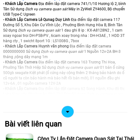
- Khách Lắp Camera
Địa điểm lăp đặt camera 741/1/10 Hương lộ 2, bình
Tân Sử dụng
Dịch vụ camera quan sát
Máy in ZyWell ZY4600, Bộ chuyển
USB Type-C Ugreen
- Khách Lắp Camera Lê Qunag Duy Linh
Địa điểm lăp đặt camera 117
Đường Số 5, Khu Dân Cư Vĩnh Lộc , Phường Bình Hưng Hòa B, Bình Tân
Sử dụng
Dịch vụ camera quan sát
1 dau ghi 8 ip : KX-A8128N2 , 1 cam
xoay ngoai troi DH-P5B-PV , 6cam xoay trong nha : DH-H3AE , 1 HDD 3T
hàng cty , 1 swicht 8port 1G : LS1008G , 7box
- Khách Lắp Camera Huynh văn phong
Địa điểm lăp đặt camera
0000000000 Sử dụng
Dịch vụ camera quan sát
1 Nguồn 12v-2A BH-3
tháng ,cộng dây mạng 1m
- Khách Lắp Camera
Địa điểm lăp đặt camera 163 Trương Thi Hoa,
Phường Tân Thới Hiệp Sử dụng
Dịch vụ camera quan sát
01 bán ổ cứng
500gb seagate Kiệt phát (ổ cứng này cộng thêm 2 tháng bảo hành do ổ
cũ người ta còn bảo hành mà báo hết rồi bán mới), 01 nguồn đầu ghi
12v-6A , 01 nguồn camera 12V-2A
- Khách Lắp Camera
Địa điểm lăp đặt camera 62 Song Hành, Khu đô thị
Lake View city, Phường An Phú, Thủ Đức Sử dụng
Dịch vụ camera quan
sát
1 cam IPC-7U7P-6V0NE,thẻ 64gb dahua
- Khách Lắp Camera CÔNG TY TNHH PULISI TECHNOLOGY (VIỆT NAM
Địa điểm lăp đặt camera 39 đường 22 phường bình phú tphcm Sử dụng
Dịch vụ camera quan sát
NVR-N110-8A0E 1cai , HDD toshiba 2T 1cai ,
swicht 8 dahua 1G cua cty 1cai , A32 5cai , IMOU Titan Pro IPC-U7LP-
Bài viết liên quan
6V0NE 1cai
- Khách Lắp Camera CÔNG TY TNHH PHONG KIỀU
Địa điểm lăp đặt
camera 21 đường 26,khu phố 2,phường cát lái, quận thủ đức | Cụm công
Công Ty Lắp Đặt Camera Quan Sát Tại Thái