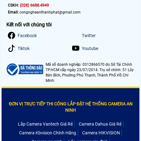
(028) 6688.4949
CSKH:
Email:
congngheanthanhphat@gmail.com
Kết nối với chúng tôi
Facebook
Twitter
Tiktok
Youtube
Mã số doanh nghiệp: 0312866570 do Sở Tài Chính
TP.HCM cấp ngày 23/07/2014. Trụ sở chính: 51 Lũy
Bán Bích, Phường Phú Thạnh, Thành Phố Hồ Chí
Minh
ĐƠN VỊ TRỰC TIẾP THI CÔNG LẮP ĐẶT HỆ THỐNG CAMERA AN
NINH
Lắp Camera Vantech Giá Rẻ
Camera Dahua Giá Rẻ
Camera Kbvision Chính Hãng
Camera HIKVISION