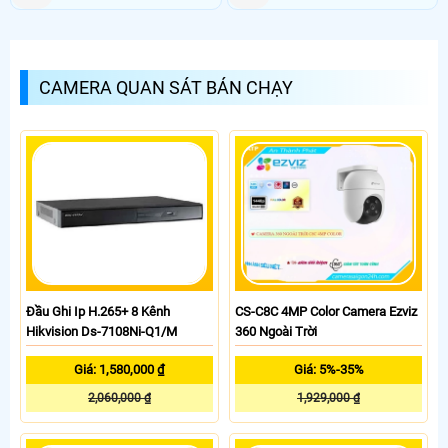
CAMERA QUAN SÁT BÁN CHẠY
Đầu Ghi Ip H.265+ 8 Kênh
CS-C8C 4MP Color Camera Ezviz
Hikvision Ds-7108Ni-Q1/M
360 Ngoài Trời
Giá: 1,580,000 ₫
Giá: 5%-35%
2,060,000 ₫
1,929,000 ₫