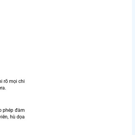
i rõ mọi chi
ra.
ho phép đàm
viên, hù dọa