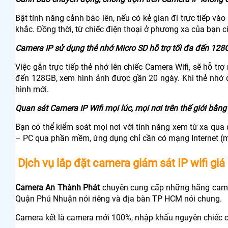
Bật tính năng cảnh báo lên, nếu có kẻ gian đi trực tiếp và
khắc. Đồng thời, từ chiếc điện thoại ở phương xa của bạn
Camera IP sử dụng thẻ nhớ Micro SD hỗ trợ tối đa đến 128
Việc gắn trực tiếp thẻ nhớ lên chiếc Camera Wifi, sẽ hỗ tr
đến 128GB, xem hình ảnh được gần 20 ngày. Khi thẻ nhớ đ
hình mới.
Quan sát Camera IP Wifi mọi lúc, mọi nơi trên thế giới bằng
Bạn có thể kiểm soát mọi nơi với tính năng xem từ xa qua đi
– PC qua phần mềm, ứng dụng chỉ cần có mạng Internet (mi
Dịch vụ lắp đặt camera giám sát IP wifi g
Camera An Thành Phát
chuyên cung cấp những hãng camera
Quận Phú Nhuận nói riêng và địa bàn TP HCM nói chung.
Camera kết là camera mới 100%, nhập khẩu nguyên chiếc c