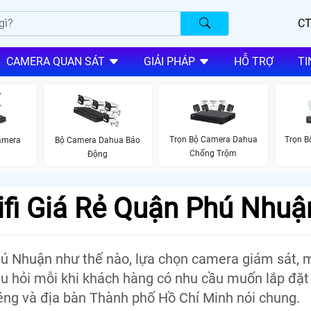
CT
CAMERA QUAN SÁT
GIẢI PHÁP
HỖ TRỢ
TI
Trọn Bộ Camera Dahua
Trọn 
amera
Bộ Camera Dahua Báo
Chống Trộm
Động
fi Giá Rẻ Quận Phú Nhuậ
Phú Nhuận như thế nào, lựa chọn camera giám sát,
câu hỏi mỗi khi khách hàng có nhu cầu muốn lắp đặ
iêng và địa bàn Thành phố Hồ Chí Minh nói chung.