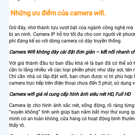
Những ưu điểm của camera wifi.
Giờ đây, nhờ thành tựu vượt bật của ngành công nghệ mà C
bị an ninh. Camera IP hỗ trợ tối đa cho con người về phư
phí đáng kể so với dòng camera có dây truyền thống.
Camera Wifi không dây cài đặt đơn giản – kết nối nhanh chó
Với giá thành đầu tư ban đầu khá rẻ là bạn đã có thể sở 
cần lo lắng nhiều về các loại phiền phức như dây sợi, tên
Chỉ cần nhà có lắp đặt wifi, bạn chọn được vị trí phù hợ
camera trực tiếp trên điện thoại chưa đến 5 phút, sử dụng
Camera wifi giá rẻ cung cấp hình ảnh siêu nét HD, Full HD
Camera Ip cho hình ảnh sắc nét, sống động, rõ ràng từng
“xuyên không” tinh anh giúp bạn nắm bắt mọi thứ xung q
mình có an toàn không, cửa hàng có hoạt động bình thường,
thấy rõ.