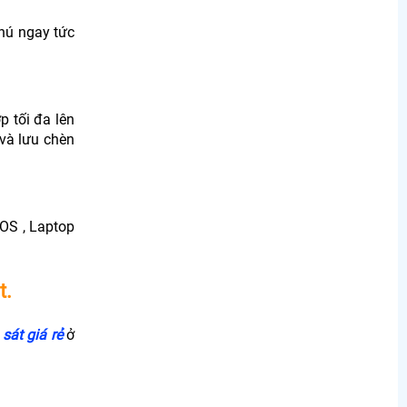
 hú ngay tức
p tối đa lên
và lưu chèn
IOS , Laptop
t.
sát giá rẻ
ở