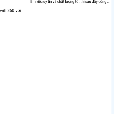
làm việc uy tín và chất lượng tốt thì sau đây công ty
camera chúng tôi xin chia sẻ đến...
wifi 360 với