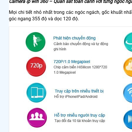
Camera ip wifi 360 – Quan sát toàn cảnh với từng ngóc ng
Mọi chi tiết nhỏ nhất trong các ngóc ngách, gốc khuất nh
góc ngang 355 độ và dọc 120 độ.