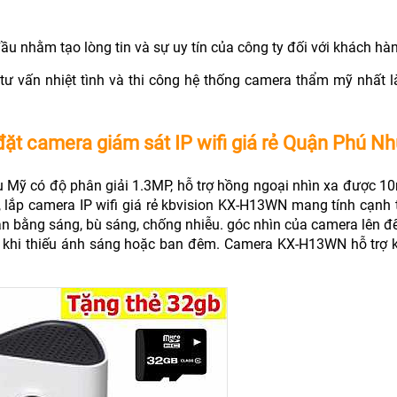
 nhằm tạo lòng tin và sự uy tín của công ty đối với khách hà
 tư vấn nhiệt tình và thi công hệ thống camera thẩm mỹ nhất l
đặt camera giám sát IP wifi giá rẻ Quận Phú N
 Mỹ có độ phân giải 1.3MP, hỗ trợ hồng ngoại nhìn xa được 10
 lắp camera IP wifi giá rẻ kbvision KX-H13WN mang tính cạnh 
cân bằng sáng, bù sáng, chống nhiễu. góc nhìn của camera lên đ
ổi khi thiếu ánh sáng hoặc ban đêm. Camera KX-H13WN hỗ trợ 