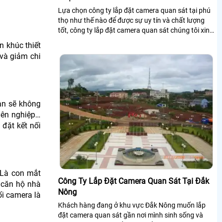
Lựa chọn công ty lắp đặt camera quan sát tại phú
thọ như thế nào để được sự uy tín và chất lượng
tốt, công ty lắp đặt camera quan sát chúng tôi xin
chia sẻ đến khách hàng danh sách một số công ty
n khúc thiết
lắp đặt camera quan sát tại phú thọ.
 và giảm chi
bạn sẽ không
uyên nghiệp…
 đặt kết nối
 Là con mắt
Công Ty Lắp Đặt Camera Quan Sát Tại Đắk
 căn hộ nhà
Nông
ối camera là
Khách hàng đang ở khu vực Đắk Nông muốn lắp
đặt camera quan sát gần nơi mình sinh sống và