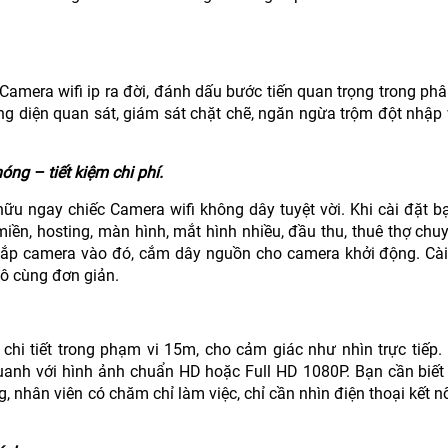
amera wifi ip ra đời, đánh dấu bước tiến quan trọng trong phâ
ơng diện quan sát, giám sát chặt chẽ, ngăn ngừa trộm đột nhập
ng – tiết kiệm chi phí.
hữu ngay chiếc Camera wifi không dây tuyệt vời. Khi cài đặt 
 miền, hosting, màn hình, mắt hình nhiều, đầu thu, thuê thợ ch
p lắp camera vào đó, cắm dây nguồn cho camera khởi động. Cài
 vô cùng đơn giản.
 chi tiết trong phạm vi 15m, cho cảm giác như nhìn trực tiếp.
uanh với hình ảnh chuẩn HD hoặc Full HD 1080P. Bạn cần biết
 nhân viên có chăm chỉ làm việc, chỉ cần nhìn điện thoại kết n