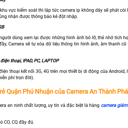
o khu vực kiểm soát thì lập tức camera ip không dây sẽ phát còi
 cũng nhận được thông báo kẻ đột nhập.
GB
ợ người dùng xem lại được những hình ảnh bỏ lỡ, thẻ nhớ tích hợ
ầy, Camera sẽ tự xóa dữ liệu thông tin hình ảnh, âm thanh cũ 
 điện thoại, IPAD, PC, LAPTOP
ện thoại kết nối 3G, 4G trên mọi thiết bị di động của Android, 
ễn phí trọn đời).
iá rẻ Quận Phú Nhuận của Camera An Thành Phá
 an ninh chất lượng, uy tín và đặc biệt là hàng
camera giám 
ó CO, CQ đầy đủ.