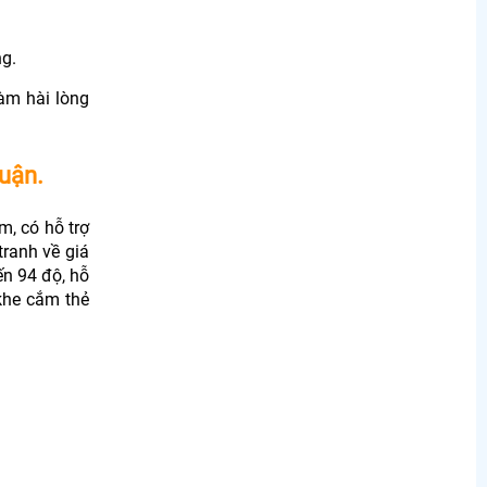
ng.
àm hài lòng
huận.
m, có hỗ trợ
tranh về giá
ến 94 độ, hỗ
khe cắm thẻ