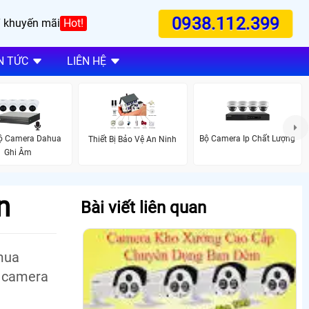
0938.112.399
 khuyến mãi
Hot!
N TỨC
LIÊN HỆ
Bộ Camera Dahua
Bộ Camera Ip Chất Lượng
Thiết Bị Bảo Vệ An Ninh
Ghi Âm
n
Bài viết liên quan
 mua
t camera