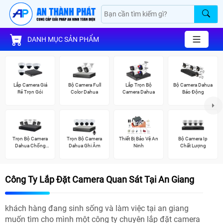
DANH MỤC SẢN PHẨM
Lắp Camera Giá
Bộ Camera Full
Lắp Trọn Bộ
Bộ Camera Dahua
Rẻ Trọn Gói
Color Dahua
Camera Dahua
Báo Động
Trọn Bộ Camera
Trọn Bộ Camera
Thiết Bị Bảo Vệ An
Bộ Camera Ip
Dahua Chống
Dahua Ghi Âm
Ninh
Chất Lượng
Trộm
Công Ty Lắp Đặt Camera Quan Sát Tại An Giang
khách hàng đang sinh sống và làm việc tại an giang
muốn tìm cho mình một công ty chuyên lắp đặt camera