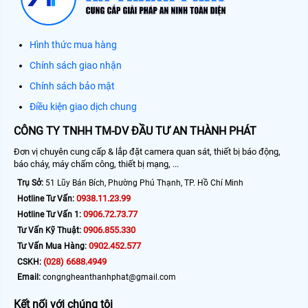
Hình thức mua hàng
Chính sách giao nhận
Chính sách bảo mật
Điều kiện giao dịch chung
CÔNG TY TNHH TM-DV ĐẦU TƯ AN THÀNH PHÁT
Đơn vị chuyên cung cấp & lắp đặt camera quan sát, thiết bị báo động,
báo cháy, máy chấm công, thiết bị mạng, ...
Trụ Sở:
51 Lũy Bán Bích, Phường Phú Thạnh, TP. Hồ Chí Minh
0938.11.23.99
Hotline Tư Vấn:
0906.72.73.77
Hotline Tư Vấn 1:
0906.855.330
Tư Vấn Kỹ Thuật:
0902.452.577
Tư Vấn Mua Hàng:
(028) 6688.4949
CSKH:
Email:
congngheanthanhphat@gmail.com
Kết nối với chúng tôi