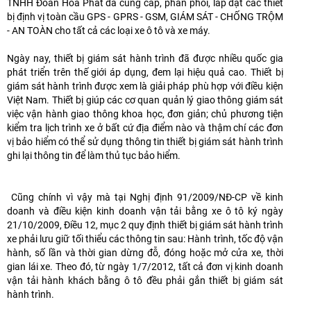
TNHH Đoàn Hòa Phát đã cung cấp, phân phối, lắp đặt các thiết
bị định vị toàn cầu GPS - GPRS - GSM, GIÁM SÁT - CHỐNG TRỘM
- AN TOÀN cho tất cả các loại xe ô tô và xe máy.
Ngày nay, thiết bị giám sát hành trình đã được nhiều quốc gia
phát triển trên thế giới áp dụng, đem lại hiệu quả cao. Thiết bị
giám sát hành trình được xem là giải pháp phù hợp với điều kiện
Việt Nam. Thiết bị giúp các cơ quan quản lý giao thông giám sát
việc vận hành giao thông khoa học, đơn giản; chủ phương tiện
kiểm tra lịch trình xe ở bất cứ địa điểm nào và thậm chí các đơn
vị bảo hiểm có thể sử dụng thông tin thiết bị giám sát hành trình
ghi lại thông tin để làm thủ tục bảo hiểm.
Cũng chính vì vậy mà tại Nghị định 91/2009/NĐ-CP về kinh
doanh và điều kiện kinh doanh vận tải bằng xe ô tô ký ngày
21/10/2009, Điều 12, mục 2 quy định thiết bị giám sát hành trình
xe phải lưu giữ tối thiểu các thông tin sau: Hành trình, tốc độ vận
hành, số lần và thời gian dừng đỗ, đóng hoặc mở cửa xe, thời
gian lái xe. Theo đó, từ ngày 1/7/2012, tất cả đơn vị kinh doanh
vận tải hành khách bằng ô tô đều phải gắn thiết bị giám sát
hành trình.