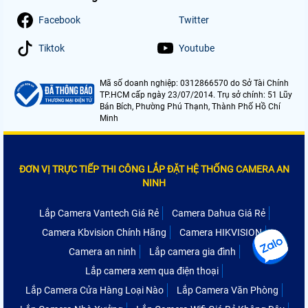
Facebook
Twitter
Tiktok
Youtube
Mã số doanh nghiệp: 0312866570 do Sở Tài Chính
TP.HCM cấp ngày 23/07/2014. Trụ sở chính: 51 Lũy
Bán Bích, Phường Phú Thạnh, Thành Phố Hồ Chí
Minh
ĐƠN VỊ TRỰC TIẾP THI CÔNG LẮP ĐẶT HỆ THỐNG CAMERA AN
NINH
Lắp Camera Vantech Giá Rẻ
Camera Dahua Giá Rẻ
Camera Kbvision Chính Hãng
Camera HIKVISION
Camera an ninh
Lắp camera gia đình
Lắp camera xem qua điện thoại
Lắp Camera Cửa Hàng Loại Nào
Lắp Camera Văn Phòng