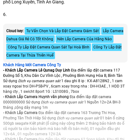
phố Long Xuyên, Tỉnh An Giang.
6.
Cloud key:
Tư Vấn Chọn Và Lắp Đặt Camera Giám Sát
Lắp Camera
Dahua Giá Rẻ Có Tốt Không
Nên Lắp Camera Của Hãng Nào
Công Ty Lắp Đặt Camera Quan Sát Tại Hoà Bình
Công Ty Lắp Đặt
Camera Tại Thừa Thiên Huế
Khách Hàng Mới Camera Công Ty
- Khách Lắp Camera Lê Qunag Duy Linh
Địa điểm lăp đặt camera 117
Đường Số 5, Khu Dân Cư Vĩnh Lộc , Phường Bình Hưng Hòa B, Bình Tân
Sử dụng
Dịch vụ camera quan sát
1 dau ghi 8 ip : KX-A8128N2 , 1 cam
xoay ngoai troi DH-P5B-PV , 6cam xoay trong nha : DH-H3AE , 1 HDD 3T
hàng cty , 1 swicht 8port 1G : LS1008G , 7box
- Khách Lắp Camera Huynh văn phong
Địa điểm lăp đặt camera
0000000000 Sử dụng
Dịch vụ camera quan sát
1 Nguồn 12v-2A BH-3
tháng ,cộng dây mạng 1m
- Khách Lắp Camera
Địa điểm lăp đặt camera 163 Trương Thi Hoa,
Phường Tân Thới Hiệp Sử dụng
Dịch vụ camera quan sát
01 bán ổ cứng
500gb seagate Kiệt phát (ổ cứng này cộng thêm 2 tháng bảo hành do ổ
cũ người ta còn bảo hành mà báo hết rồi bán mới), 01 nguồn đầu ghi
12v-6A , 01 nguồn camera 12V-2A
- Khách Lắp Camera
Địa điểm lăp đặt camera 62 Song Hành, Khu đô thị