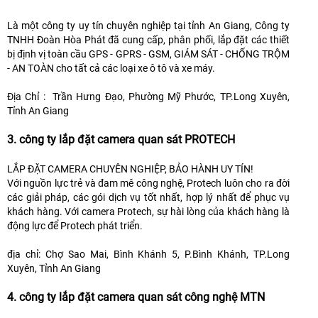
Là một công ty uy tín chuyên nghiệp tại tỉnh An Giang, Công ty
TNHH Đoàn Hòa Phát đã cung cấp, phân phối, lắp đặt các thiết
bị định vị toàn cầu GPS - GPRS - GSM, GIÁM SÁT - CHỐNG TRỘM
- AN TOÀN cho tất cả các loại xe ô tô và xe máy.
Địa Chỉ : Trần Hưng Đạo, Phường Mỹ Phước, TP.Long Xuyên,
Tỉnh An Giang
3. công ty lắp đặt camera quan sát PROTECH
LẮP ĐẶT CAMERA CHUYÊN NGHIỆP, BẢO HÀNH UY TÍN!
Với nguồn lực trẻ và đam mê công nghệ, Protech luôn cho ra đời
các giải pháp, các gói dịch vụ tốt nhất, hợp lý nhất để phục vụ
khách hàng. Với camera Protech, sự hài lòng của khách hàng là
động lực để Protech phát triển.
địa chỉ: Chợ Sao Mai, Bình Khánh 5, P.Bình Khánh, TP.Long
Xuyên, Tỉnh An Giang
4. công ty lắp đặt camera quan sát công nghệ MTN