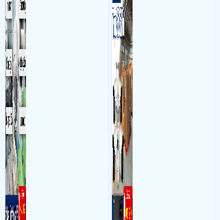
10TB : 1 cái, KX-A4K8116N3-VM : 1 cái , 2 máy quát cầm tay S20-2D WGB
làm việc với mục đích giám
hình, ổ cứng, switch mang
, DH-H5D-5F : 2 cái, DH-H5AE : 5 cái,2 chân loa ,Switch 16 cổng Gigabit
sát quá trình làm việc của
đến giải pháp giám sát kho
TP-LINK TL-SG1016D : 1 cái, SWITCH 8 Port Tplink LS1008G (1Gbps): 1
nhân viên, bảo vệ tài sản,
hàng 24/7 ổn định với độ
cái, phần mềm online 1tr500/năm/2 bàn
theo dõi an ninh trong thời
sắc nét cao
- Khách Lắp Camera Anh Tuấn
gian thực qua điện thoại
Địa điểm lăp đặt camera 8 đường 3A, p
binh trị đông B bình tân Sử dụng
hoặc máy tính từ xa
Dịch vụ camera quan sát
Máy chấm
công khuôn mặt senseface 4A : 1 cái, Khóa từ NE-380S(LED) : 1 cái, Bát
ZL ZLB-380 : 1 cái, Nút exit TLEB201 : 1 cái, Hộp inox : 1 cái, Backup
(P1205-B2):1 cái, Acqui pheonix : 1 cái,
- Khách Lắp Camera CÔNG TY CỔ PHẦN XUẤT NHẬP KHẨU NAM VÂN
PHONG
Địa điểm lăp đặt camera Lô CN20_01 và CN20_10 Khu Công
nghiệp Ninh Thủy, Phường Đông Ninh Hòa, Tỉnh Khánh Hòa, Việt Nam Sử
dụng
Dịch vụ camera quan sát
KX-C31L : 6 CÁI , SWITCH 10 Port
MECUSYS MS110P 8 POE (100Mbps) : 2 CÁI, Thẻ nhớ 4SGEN 128GB : 6
CÁI, TL-Archer MR400 : 1 CÁI, bộ chuyển tín hiệu POE : 6 BỘ ,
- Khách Lắp Camera Nguyễn Chí Tâm
Địa điểm lăp đặt camera 18 Đào
Trí, phường Phú Nhuận, TPHCM ( quận 7 cũ ) Sử dụng
Dịch vụ camera
quan sát
2 ổ cứng 1000GB SEAGATE hàng công ty (Kiệt phát LBB)