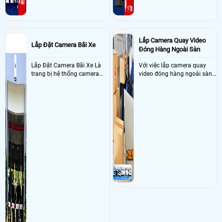
Lắp Camera Quay Video
Lắp Đặt Camera Bãi Xe
Đóng Hàng Ngoài Sàn
Lắp Đặt Camera Bãi Xe Là
Với việc lắp camera quay
trang bị hệ thống camera
video đóng hàng ngoài sàn
nhận diện biển số tại khu
thì đây là một giải pháp
vực cổng của các bãi giữ xe
camera cực kì cần thiết cho
kết hợp với phần mềm quản
các shop kinh doanh online
lý để ghi nhận lượt xe ra vào
đều nên sử dụng để có thể
chụp hình thông tin xe và
bảo vệ quyền lợi shop tránh
biển số lưu trực tiếp về máy
được các tình trạng bị đánh
tinh trạm để nhân viên tiện
mất cắp hàng hóa
đối soát, tính tiền xe xe ra
khỏi bãi