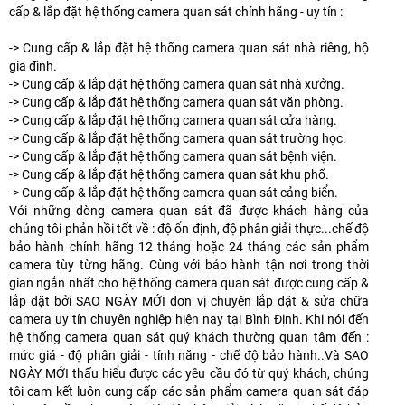
cấp & lắp đặt hệ thống camera quan sát chính hãng - uy tín :
-> Cung cấp & lắp đặt hệ thống camera quan sát nhà riêng, hộ
gia đình.
-> Cung cấp & lắp đặt hệ thống camera quan sát nhà xưởng.
-> Cung cấp & lắp đặt hệ thống camera quan sát văn phòng.
-> Cung cấp & lắp đặt hệ thống camera quan sát cửa hàng.
-> Cung cấp & lắp đặt hệ thống camera quan sát trường học.
-> Cung cấp & lắp đặt hệ thống camera quan sát bệnh viện.
-> Cung cấp & lắp đặt hệ thống camera quan sát khu phố.
-> Cung cấp & lắp đặt hệ thống camera quan sát cảng biển.
Với những dòng camera quan sát đã được khách hàng của
chúng tôi phản hồi tốt về : độ ổn định, độ phân giải thực...chế độ
bảo hành chính hãng 12 tháng hoặc 24 tháng các sản phẩm
camera tùy từng hãng. Cùng với bảo hành tận nơi trong thời
gian ngắn nhất cho hệ thống camera quan sát được cung cấp &
lắp đặt bởi SAO NGÀY MỚI đơn vị chuyên lắp đặt & sửa chữa
camera uy tín chuyên nghiệp hiện nay tại Bình Định. Khi nói đến
hệ thống camera quan sát quý khách thường quan tâm đến :
mức giá - độ phân giải - tính năng - chế độ bảo hành..Và SAO
NGÀY MỚI thấu hiểu được các yêu cầu đó từ quý khách, chúng
tôi cam kết luôn cung cấp các sản phẩm camera quan sát đáp