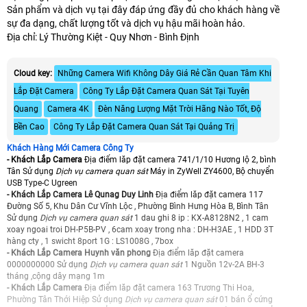
Sản phẩm và dịch vụ tại đây đáp ứng đầy đủ cho khách hàng về
sự đa dạng, chất lượng tốt và dịch vụ hậu mãi hoàn hảo.
Địa chỉ: Lý Thường Kiệt - Quy Nhơn - Bình Định
Cloud key:
Những Camera Wifi Không Dây Giá Rẻ Cần Quan Tâm Khi
Lắp Đặt Camera
Công Ty Lắp Đặt Camera Quan Sát Tại Tuyên
Quang
Camera 4K
Đèn Năng Lượng Mặt Trời Hãng Nào Tốt, Độ
Bền Cao
Công Ty Lắp Đặt Camera Quan Sát Tại Quảng Trị
Khách Hàng Mới Camera Công Ty
- Khách Lắp Camera
Địa điểm lăp đặt camera 741/1/10 Hương lộ 2, bình
Tân Sử dụng
Dịch vụ camera quan sát
Máy in ZyWell ZY4600, Bộ chuyển
USB Type-C Ugreen
- Khách Lắp Camera Lê Qunag Duy Linh
Địa điểm lăp đặt camera 117
Đường Số 5, Khu Dân Cư Vĩnh Lộc , Phường Bình Hưng Hòa B, Bình Tân
Sử dụng
Dịch vụ camera quan sát
1 dau ghi 8 ip : KX-A8128N2 , 1 cam
xoay ngoai troi DH-P5B-PV , 6cam xoay trong nha : DH-H3AE , 1 HDD 3T
hàng cty , 1 swicht 8port 1G : LS1008G , 7box
- Khách Lắp Camera Huynh văn phong
Địa điểm lăp đặt camera
0000000000 Sử dụng
Dịch vụ camera quan sát
1 Nguồn 12v-2A BH-3
tháng ,cộng dây mạng 1m
- Khách Lắp Camera
Địa điểm lăp đặt camera 163 Trương Thi Hoa,
Phường Tân Thới Hiệp Sử dụng
Dịch vụ camera quan sát
01 bán ổ cứng