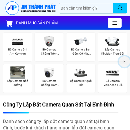
DANH MỤC SẢN PHẨM
Bộ Camera Ghi
Bộ Camera
Bộ Camera Ban
Lắp Camera
Âm Kbvision
Chống Trộm
Đêm Có Màu
Kbvision Trọn Gói
Kbvision
Kbvision
Lắp Camera Nhà
Bộ Camera
Bộ Camera Ngoài
Bộ Camera
Xưởng
Chống Trộm
Trời
Visioncop Full
Hikvision
Color
Công Ty Lắp Đặt Camera Quan Sát Tại Bình Định
Danh sách công ty lắp đặt camera quan sát tại bình
định, trước khi khách hàng muốn lắp đặt camera quan