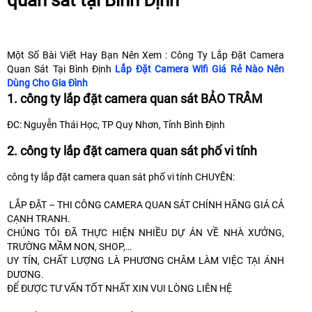
quan sát tại Bình Định
Một Số Bài Viết Hay Bạn Nên Xem : Công Ty Lắp Đặt Camera
Quan Sát Tại Bình Định
Lắp Đặt Camera Wifi Giá Rẻ Nào Nên
Dùng Cho Gia Đình
1. công ty lắp đặt camera quan sát BẢO TRÂM
ĐC: Nguyễn Thái Học, TP Quy Nhơn, Tỉnh Bình Định
2. công ty lắp đặt camera quan sát phố vi tính
công ty lắp đặt camera quan sát phố vi tính CHUYÊN:
LẮP ĐẶT – THI CÔNG CAMERA QUAN SÁT CHÍNH HÃNG GIÁ CẢ
CẠNH TRANH.
CHÚNG TÔI ĐÃ THỰC HIỆN NHIỀU DỰ ÁN VỀ NHÀ XƯỞNG,
TRƯỜNG MẦM NON, SHOP,…
UY TÍN, CHẤT LƯỢNG LÀ PHƯƠNG CHÂM LÀM VIỆC TẠI ÁNH
DƯƠNG.
ĐỂ ĐƯỢC TƯ VẤN TỐT NHẤT XIN VUI LÒNG LIÊN HỆ