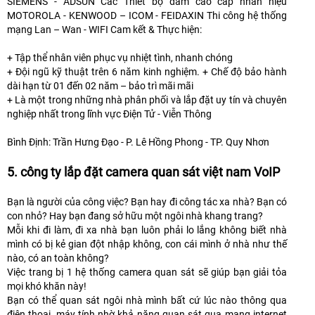
SIEMENS - ADSUN Các Thiết bộ đàm cao cấp nhãn hiệu
MOTOROLA - KENWOOD – ICOM - FEIDAXIN Thi công hệ thống
mạng Lan – Wan - WIFI Cam kết & Thực hiện:
+ Tập thể nhân viên phục vụ nhiệt tình, nhanh chóng
+ Đội ngũ kỹ thuật trên 6 năm kinh nghiệm. + Chế độ bảo hành
dài hạn từ 01 đến 02 năm – bảo trì mãi mãi
+ Là một trong những nhà phân phối và lắp đặt uy tín và chuyên
nghiệp nhất trong lĩnh vực Điện Tử - Viễn Thông
Bình Định: Trần Hưng Đạo - P. Lê Hồng Phong - TP. Quy Nhơn
5. công ty lắp đặt camera quan sát việt nam VoIP
Bạn là người của công việc? Bạn hay đi công tác xa nhà? Bạn có
con nhỏ? Hay bạn đang sở hữu một ngôi nhà khang trang?
Mỗi khi đi làm, đi xa nhà bạn luôn phải lo lắng không biết nhà
mình có bị kẻ gian đột nhập không, con cái mình ở nhà như thế
nào, có an toàn không?
Việc trang bị 1 hệ thống camera quan sát sẽ giúp bạn giải tỏa
mọi khó khăn này!
Bạn có thể quan sát ngôi nhà mình bất cứ lúc nào thông qua
điện thoại, máy tính nhờ khả năng quan sát qua mạng internet