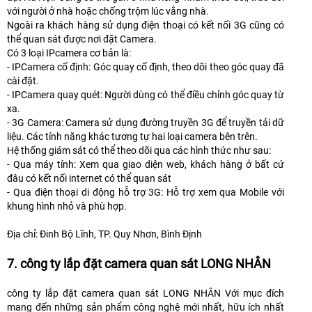
với người ở nhà hoặc chống trộm lúc vắng nhà.
Ngoài ra khách hàng sử dụng điện thoại có kết nối 3G cũng có
thể quan sát được nơi đặt Camera.
Có 3 loại IPcamera cơ bản là:
- IPCamera cố định: Góc quay cố định, theo dõi theo góc quay đã
cài đặt.
- IPCamera quay quét: Người dùng có thể điều chỉnh góc quay từ
xa.
- 3G Camera: Camera sử dụng đường truyền 3G để truyền tải dữ
liệu. Các tính năng khác tương tự hai loại camera bên trên.
Hệ thống giám sát có thể theo dõi qua các hình thức như sau:
- Qua máy tính: Xem qua giao diện web, khách hàng ở bất cứ
đâu có kết nối internet có thể quan sát
- Qua điện thoại di động hỗ trợ 3G: Hỗ trợ xem qua Mobile với
khung hình nhỏ và phù hợp.
Địa chỉ: Đinh Bộ Lĩnh, TP. Quy Nhơn, Bình Định
7. công ty lắp đặt camera quan sát LONG NHÂN
công ty lắp đặt camera quan sát LONG NHÂN Với mục đích
mang đến những sản phẩm công nghệ mới nhất, hữu ích nhất