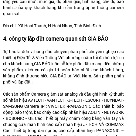
ứng yêu cầu như : mức giá, độ phân giải, tính năng, chế độ bảo
hành...của quý khách hàng khi cần trang bị hệ thống camera
quan sát.
Địa chỉ : Xã Hoài Thanh, H.Hoài Nhơn, Tỉnh Bình Định.
4. công ty lắp đặt camera quan sát GIA BẢO
Tự hào là đơn vị hàng đầu chuyên phân phối chuyên nghiệp các
thiết bị Điện Tử & Viễn Thông.Với phương châm tối đa hóa lợi ích
cho khách hàng,GIA BẢO luôn nỗ lực phấn đấu mang đến những
sản phẩm, dịch vụ có giá trị hoàn hảo nhất cho khách hàng,
khẳng định thương hiệu GIA BẢO tại Việt Nam. Sản phẩm phân
phối và lắp đặt :
Các sản phẩm Camera giám sát analog và đầu ghi hình kỹ thuật
số nhãn hiệu AVTECH - VANTECH -J-TECH - ESCORT - HUYNDAI -
SAMSUNG Camera IP : VIVOTEK -PANASONIC Các Thiết bị báo
động, báo trộm, báo cháy cao cấp nhãn hiệu AOLIN - NETWORK
- BOSONIC - GE Các Thiết bị máy chấm công bằng vân tay và
chuông cữa màn hình cao cấp nhãn hiệu J-TECH VÀ COMMAX
Các Thiết bị tổng đài nội bộ cao cấp nhãn hiệu PANASONIC –