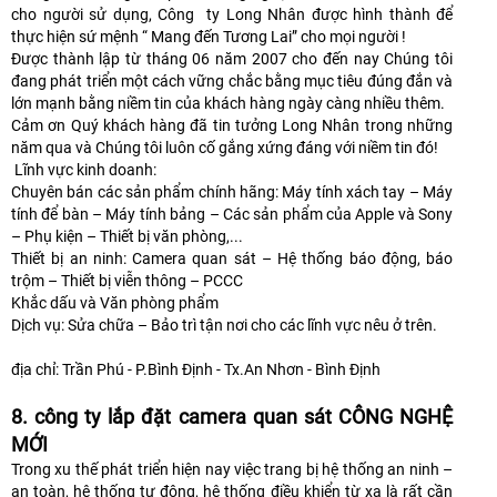
cho người sử dụng, Công ty Long Nhân được hình thành để
thực hiện sứ mệnh “ Mang đến Tương Lai” cho mọi người !
Được thành lập từ tháng 06 năm 2007 cho đến nay Chúng tôi
đang phát triển một cách vững chắc bằng mục tiêu đúng đắn và
lớn mạnh bằng niềm tin của khách hàng ngày càng nhiều thêm.
Cảm ơn Quý khách hàng đã tin tưởng Long Nhân trong những
năm qua và Chúng tôi luôn cố gắng xứng đáng với niềm tin đó!
Lĩnh vực kinh doanh:
Chuyên bán các sản phẩm chính hãng: Máy tính xách tay – Máy
tính để bàn – Máy tính bảng – Các sản phẩm của Apple và Sony
– Phụ kiện – Thiết bị văn phòng,...
Thiết bị an ninh: Camera quan sát – Hệ thống báo động, báo
trộm – Thiết bị viễn thông – PCCC
Khắc dấu và Văn phòng phẩm
Dịch vụ: Sửa chữa – Bảo trì tận nơi cho các lĩnh vực nêu ở trên.
địa chỉ: Trần Phú - P.Bình Định - Tx.An Nhơn - Bình Định
8. công ty lắp đặt camera quan sát CÔNG NGHỆ
MỚI
Trong xu thế phát triển hiện nay việc trang bị hệ thống an ninh –
an toàn, hệ thống tự động, hệ thống điều khiển từ xa là rất cần