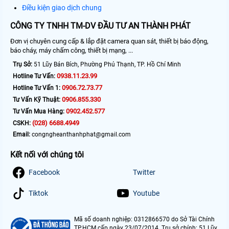
Điều kiện giao dịch chung
CÔNG TY TNHH TM-DV ĐẦU TƯ AN THÀNH PHÁT
Đơn vị chuyên cung cấp & lắp đặt camera quan sát, thiết bị báo động,
báo cháy, máy chấm công, thiết bị mạng, ...
Trụ Sở:
51 Lũy Bán Bích, Phường Phú Thạnh, TP. Hồ Chí Minh
0938.11.23.99
Hotline Tư Vấn:
0906.72.73.77
Hotline Tư Vấn 1:
0906.855.330
Tư Vấn Kỹ Thuật:
0902.452.577
Tư Vấn Mua Hàng:
(028) 6688.4949
CSKH:
Email:
congngheanthanhphat@gmail.com
Kết nối với chúng tôi
Facebook
Twitter
Tiktok
Youtube
Mã số doanh nghiệp: 0312866570 do Sở Tài Chính
TP.HCM cấp ngày 23/07/2014. Trụ sở chính: 51 Lũy