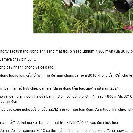
ng tự sạc từ năng lượng ánh sáng mặt trời, pin sạc Lithium 7.800 mAh của BC1C có 
| Camera chạy pin BC1C
hông dây nhanh chóng và dễ dàng.
ó dung lượng lớn, kết nối Wi-Fi và đế nam châm, camera BC1C không cần đến chuyên 
m bạn nên sở hữu chiếc camera "đáng đồng tiền bác gạo" nhất năm 2021.
o vệ toàn diện ngôi nhà của bạn nhờ pin có tuổi thọ lớn. Pin sạc 7.800 mAh, BC1C
gày lẫn đêm
thừa các công nghệ cốt lõi của EZVIZ như có màu ban đêm, đàm thoại hai chiều, phò
có thể được kết nối với Tấm pin mặt trời EZVIZ để được cấp điện trực tiếp.
hợp hai đèn rọi, camera BC1C có thể hiển thị hình ảnh có màu sống động ngay cả tr