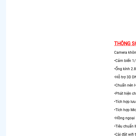
THÔNG SỐ
Camera không
•Cảm biến 
•Ống kính 2
•Hỗ trợ 3D 
•Chuấn nén
•Phát hiện 
•Tích hợp lư
•Tích hợp Mi
•Hồng ngoạ
•Tiêu chuẩn 
•Cài đặt wifi