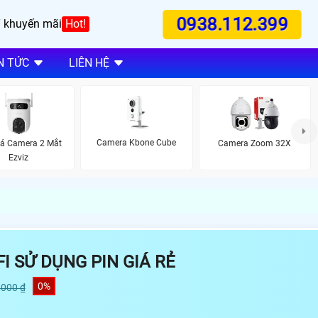
0938.112.399
 khuyến mãi
Hot!
N TỨC
LIÊN HỆ
Camera Kbone Cube
iá Camera 2 Mắt
Camera Zoom 32X
Ezviz
I SỬ DỤNG PIN GIÁ RẺ
0%
,000 ₫