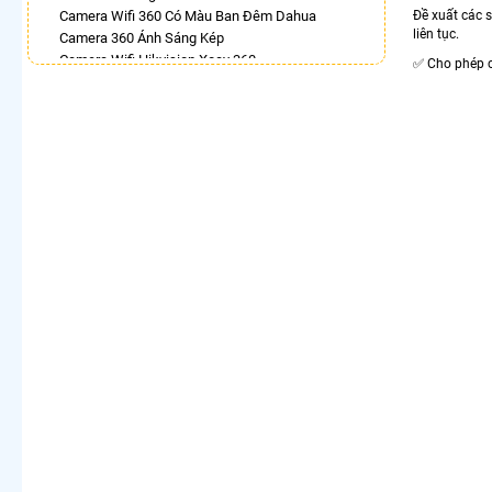
Camera Wifi 360 Có Màu Ban Đêm Dahua
Đề xuất các
liên tục.
Camera 360 Ánh Sáng Kép
Camera Wifi Hikvision Xoay 360
⁣✅ Cho phép 
Bán Camera Vantech 360
Lắp Camera Hdparagon Xoay 360 Độ
Lắp Camera Wifi Dahua Xoay 360 Giá Rẻ
Camera Dahua Xoay 360
LẮP CAMERA THEO NHU CẦU
Lắp Camera Văn Phòng Giá Rẻ
Lắp Camera Nhà Xưởng Giá Rẻ
Lắp Camera Gia Đình Giá Rẻ
Lắp Camera Kho Hàng Giá Rẻ
Lắp Camera Cửa Hàng Giá Rẻ
Lắp Camera Wifi Giá Rẻ Chính Hãng
Lắp Camera Công Trình Giá Rẻ
Camera 360 Giá Rẻ