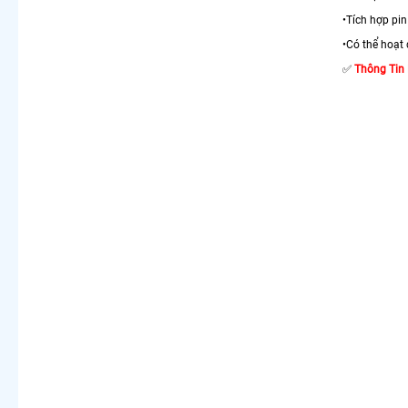
•Tích hợp p
•Có thể hoạt 
✅
Thô
ng Tin