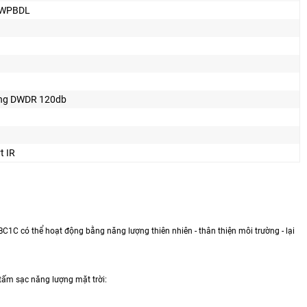
2WPBDL
ng DWDR 120db
t IR
C1C có thể hoạt động bằng năng lượng thiên nhiên - thân thiện môi trường - lại
 tấm sạc năng lượng mặt trời: