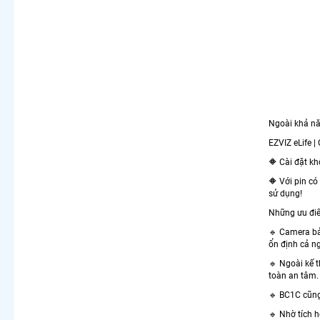
Ngoài khả nă
EZVIZ eLife 
🔶 Cài đặt k
🔶 Với pin c
sử dụng!
Những ưu điể
🔹 Camera bả
ổn định cả n
🔹 Ngoài kế 
toàn an tâm.
🔹 BC1C cũng 
🔹 Nhờ tích 