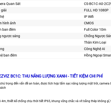
era Quan Sát
CS-BC1C-A0-2C
 giải
FULL HD 1080P
ghệ
IP Wifi
n hình ảnh
CMOS
ìn ban đêm
Full Color 10m
 ngược sáng
Chống Ngược Sá
Thân Kim Loại
ăng
Công Nghệ AI
ghệ ban đêm
Hồng Ngoại Smar
EZVIZ BC1C: THU NĂNG LƯỢNG XANH - TIẾT KIỆM CHI PHÍ
chú trọng đến vấn đề an toàn, được tích hợp tấm sạc năng lượng mặt trời, camera B
sách
 4m, thiết kế chống chịu thời tiết IP65, khung vững chắc và vít bằng thép không gỉ,