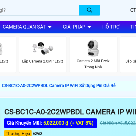
CT
CAMERA QUAN SÁT
GIẢI PHÁP
HỖ TRỢ
TI
Camera 2 Mắt Ezviz
Ezviz
Lắp Camera 2.0MP Ezviz
Báo G
Trong Nhà
›
CS-BC1C-A0-2C2WPBDL Camera IP WIFI Sử Dụng Pin Giá Rẻ
CS-BC1C-A0-2C2WPBDL CAMERA IP WIF
Giá Khuyến Mãi:
5,022,000 ₫
(+ VAT 8%)
Giá Niêm Yết:5,022
Thương Hiệu
Ezviz