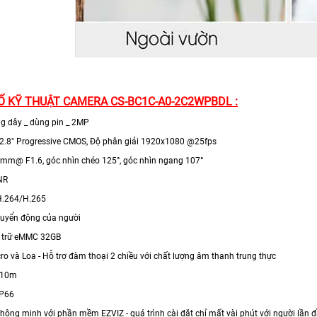
 KỸ THUẬT CAMERA CS-BC1C-A0-2C2WPBDL :
 dây _ dùng pin _ 2MP
1/2.8" Progressive CMOS, Độ phân giải 1920x1080 @25fps
.8mm@ F1.6, góc nhìn chéo 125°, góc nhìn ngang 107°
DNR
 H.264/H.265
chuyển động của người
u trữ eMMC 32GB
cro và Loa - Hỗ trợ đàm thoại 2 chiều với chất lượng âm thanh trung thực
i 10m
IP66
 thông minh với phần mềm EZVIZ - quá trình cài đặt chỉ mất vài phút với người lần