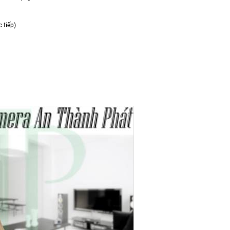
c tiếp)