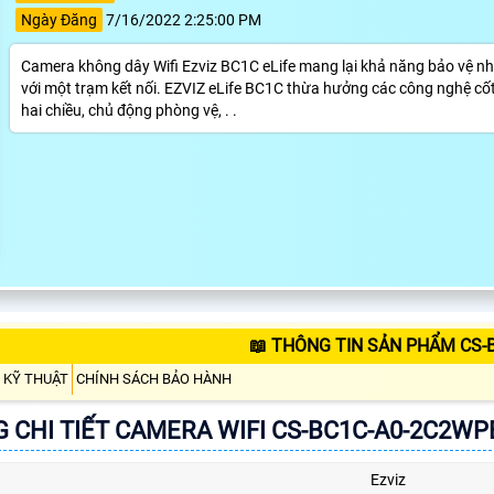
Ngày Đăng
7/16/2022 2:25:00 PM
Camera không dây Wifi Ezviz BC1C eLife mang lại khả năng bảo vệ nh
với một trạm kết nối. EZVIZ eLife BC1C thừa hưởng các công nghệ cốt
hai chiều, chủ động phòng vệ, . .
📖 THÔNG TIN SẢN PHẨM CS-
 KỸ THUẬT
CHÍNH SÁCH BẢO HÀNH
 CHI TIẾT CAMERA WIFI CS-BC1C-A0-2C2WP
Ezviz