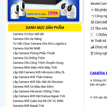
Model Cam
🔅 Độ phân
づ Công n
🔳 Cảm biế
DANH MỤC SẢN PHẨM
💥 Tầm nh
Camera Có Đọc Mã QR
》《 Chống
Camera Cho Xe Nâng
⚒ Thiết kế
Tư Vấn Chọn Camera Cho Kho Logistics
🛃 Chức n
Camera Giá Rẻ Nhất
Lắp Camera Phòng Phẩu Thuật
🎖️ Công n
Camera Có Chống Trộm
Camera Cho Công Trình Chuyên Dụng
Camera Nhìn Màn Hình Máy Tính
Lắp Đặt Camera Wifi Hikvision Ultra 2k
⁣CAMERA 
Lắp Camera Wifi Thân Dahua
☀ Không chỉ 
Lắp Camera Wifi Sắc Nét 2K Kbvsiion
bảo vệ ngân 
Camera Wifi Có Màu Ban Đêm
Lắp Camera Hikvision Chống Trộm
Lắp Camera Wifi 360 Dahua Ngoài Trời
☀ Với cáp dài
Camera Wifi Cube Giá Rẻ Chỉ Từ 399K
Camera Wifi Ngoài Trời