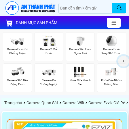
DANH MỤC SẢN PHẨM
Camera Ezviz Có
Camera 2 Mắt
Camera Wifi Ezviz
Camera Ezviz
Chống Trộm
Ezviz
Ngoài Trời
Xoay 360 Trong
Nhà
Camera 360 Báo
Camera Có
Khóa Cửa Khách
Khóa Cửa Nhôm
Động Ezviz
Chống Ngược
Sạn
Thông Minh
Sáng Ezviz
›
›
›
›
Trang chủ
Camera Quan Sát
Camera Wifi
Camera Ezviz Giá Rẻ