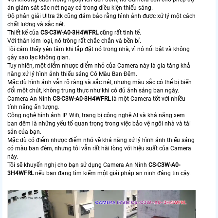
án giám sát sắc nét ngay cả trong điều kiện thiếu sáng.
Độ phân giải Ultra 2k cũng đảm bảo rằng hình ảnh được xử lý một cách
chất lượng và sắc nét.
Thiết kế của
CS-C3W-A0-3H4WFRL
cũng rất tinh tế.
Với thân kim loại, nó trông rất chắc chắn và bền bỉ.
Tôi cảm thấy yên tâm khi lắp đặt nó trong nhà, vì nó nổi bật và không
gây xao lạc không gian.
Tuy nhiên, một điểm nhược điểm nhỏ của Camera này là gia tăng khả
năng xử lý hình ảnh thiếu sáng Có Màu Ban Đêm.
Mặc dù hình ảnh vẫn rõ ràng và sắc nét, nhưng màu sắc có thể bị biến
đổi một chút, không trung thực như khi có đủ ánh sáng ban ngày.
Camera An Ninh
CS-C3W-A0-3H4WFRL
là một Camera tốt với nhiều
tính năng ấn tượng.
Công nghệ hình ảnh IP Wifi, trang bị công nghệ AI và khả năng xem
ban đêm là những yếu tố quan trọng trong việc bảo vệ ngôi nhà và tài
sản của bạn.
Mặc dù có điểm nhược điểm nhỏ về khả năng xử lý hình ảnh thiếu sáng
có màu ban đêm, nhưng tôi vẫn rất hài lòng với hiệu suất của Camera
này.
Tôi sẽ khuyến nghị cho bạn sử dụng Camera An Ninh
CS-C3W-A0-
3H4WFRL
nếu bạn đang tìm kiếm một giải pháp an ninh đáng tin cậy.