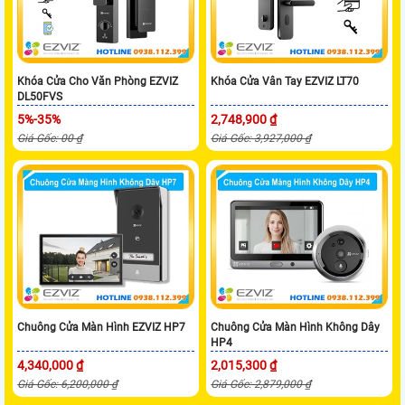
Khóa Cửa Cho Văn Phòng EZVIZ
Khóa Cửa Vân Tay EZVIZ LT70
DL50FVS
5%-35%
2,748,900 ₫
Giá Gốc: 00 ₫
Giá Gốc: 3,927,000 ₫
Chuông Cửa Màn Hình EZVIZ HP7
Chuông Cửa Màn Hình Không Dây
HP4
4,340,000 ₫
2,015,300 ₫
Giá Gốc: 6,200,000 ₫
Giá Gốc: 2,879,000 ₫