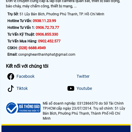
Đơn vị chuyên cung cấp & lắp đặt camera quan sát, thiết bị báo động,
báo cháy, máy chấm công, thiết bị mạng, ...
Trụ Sở:
51 Lũy Bán Bích, Phường Phú Thạnh, TP. Hồ Chí Minh
0938.11.23.99
Hotline Tư Vấn:
0906.72.73.77
Hotline Tư Vấn 1:
0906.855.330
Tư Vấn Kỹ Thuật:
0902.452.577
Tư Vấn Mua Hàng:
(028) 6688.4949
CSKH:
Email:
congngheanthanhphat@gmail.com
Kết nối với chúng tôi
Facebook
Twitter
Tiktok
Youtube
Mã số doanh nghiệp: 0312866570 do Sở Tài Chính
TP.HCM cấp ngày 23/07/2014. Trụ sở chính: 51 Lũy
Bán Bích, Phường Phú Thạnh, Thành Phố Hồ Chí
Minh