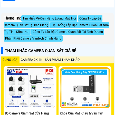
Thông Tin:
Tìm Hiểu Về Đèn Năng Lượng Mặt Trời
Công Ty Lắp Đặt
Camera Quan Sát Tại Bắc Giang
Hệ Thống Lắp Đặt Camera Quan Sát Nhà
Trọ Tỉnh Đồng Nai
Công Ty Lắp Đặt Camera Quan Sát Tại Bình Dương
Phân Phối Camera Vantech Chính Hãng
THAM KHẢO CAMERA QUAN SÁT GIÁ RẺ
CÙNG LOẠI
CAMERA 2K 4K
SẢN PHẨM THAM KHẢO
Bộ Camera Giám Sát Cửa Hàng
Khóa Cửa Mật Khẩu & Vân Tay