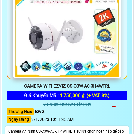
CAMERA WIFI EZVIZ CS-C3W-A0-3H4WFRL
Giá Khuyến Mãi:
1,750,000 ₫
(+ VAT 8%)
Giá Niêm Yết:ngưng sản xuất
Thương Hiệu
Ezviz
Ngày Đăng
9/1/2023 10:11:45 AM
Camera An Ninh CS-C3W-A0-3H4WFRL là sự lựa chọn hoàn hảo để bảo