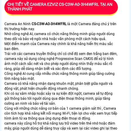
CHI TIẾT VỀ CAMERA EZVIZ CS-C3W-A0-3H4WFRL TẠI AN
THÀNH PHÁT
Camera An Ninh
CS-C3W-A0-3H4WFRL
là một Camera đáng chú ý trên
thị trường hiện nay.
Nhờ công nghệ AI, camera có chức năng thông minh giúp người dùng
theo dõi và bảo vệ ngôi nhà hoặc văn phòng một cách hiệu quả.
Một điểm mạnh của Camera này chính là khả năng hiển thị màu sắc
ban đêm.
Trái với các camera truyền thống chỉ có chế độ xem đen trắng ban đêm,
camera này sử dụng công nghệ Progressive Scan CMOS để xử lý hình
ảnh một cách sắc nét và cho phép người dùng nhìn thấy màu sắc rõ
ràng, giúp dễ dàng nhận biết và xác định các đối tượng.
Công nghệ AI cung cấp nhiều chức năng thông minh giúp tăng cường
tính năng bảo mật.
Camera có khả năng nhận dạng khuôn mặt, phân biệt giữa người và
động vật, phát hiện chuyển động nhanh chóng.
Khi có sự xâm nhập hoặc xảy ra sự kiện đột ngột, camera sẽ tự động
gửi thông báo tới người dùng qua điện thoại thông minh, giúp tăng
cường an ninh và bảo vệ tài sản.
Cùng với những chức năng cơ bản của 1 camera giám sát thì , Camera
còn tích hợp khả năng kết nối mạng Wi-Fi, tiện lợi cho việc xem trực tiếp
hình ảnh từ xa thông qua ứng dụng điện thoại di động.
camera này cũng hỗ trợ khả năng lưu trữ video trên thẻ nhớ hoặc đám
mây, giúp người dùng dễ dàng truy cập và xem lại các video ghi lại theo