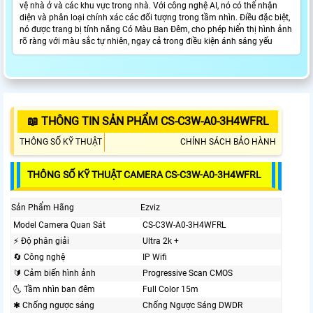
vệ nhà ở và các khu vực trong nhà. Với công nghệ AI, nó có thể nhận
diện và phân loại chính xác các đối tượng trong tầm nhìn. Điều đặc biệt,
nó được trang bị tính năng Có Màu Ban Đêm, cho phép hiển thị hình ảnh
rõ ràng với màu sắc tự nhiên, ngay cả trong điều kiện ánh sáng yếu
📖 THÔNG TIN SẢN PHẨM CS-C3W-A0-3H4WFRL
THÔNG SỐ KỸ THUẬT
CHÍNH SÁCH BẢO HÀNH
THÔNG SỐ KỸ THUẬT CAMERA CS-C3W-A0-3H4WFRL
Sản Phẩm Hãng
Ezviz
Model Camera Quan Sát
CS-C3W-A0-3H4WFRL
️⚡ Độ phân giải
Ultra 2k +
🔄 Công nghệ
IP Wifi
🔰 Cảm biến hình ảnh
Progressive Scan CMOS
🌜 Tầm nhìn ban đêm
Full Color 15m
✱ Chống ngược sáng
Chống Ngược Sáng DWDR