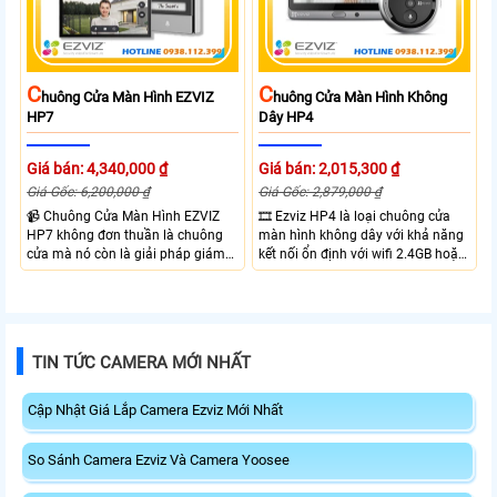
vào từ xa qua app EZVIZ
C
C
Huông Cửa Màn Hình EZVIZ
Huông Cửa Màn Hình Không
HP7
Dây HP4
Giá bán: 4,340,000 ₫
Giá bán: 2,015,300 ₫
Giá Gốc: 6,200,000 ₫
Giá Gốc: 2,879,000 ₫
📹 Chuông Cửa Màn Hình EZVIZ
🎞 Ezviz HP4 là loại chuông cửa
HP7 không đơn thuần là chuông
màn hình không dây với khả năng
cửa mà nó còn là giải pháp giám
kết nối ổn định với wifi 2.4GB hoặc
sát an ninh toàn diện cho khu vực
tần số trộn. Với camera chuông
cổng nhà mà không cần lắp
cửa gốc rộng bao quát toàn bộ
camera giám sát thông thương.
khu vực ra vào độ phân giải Full
Với camera được tích hợp trong bộ
HD giám sát rỏ nét, khây thẻ nhớ
chuông cửa với độ phân giải 2K
lên đến 512Gb lưu trữ video và các
TIN TỨC CAMERA MỚI NHẤT
đảm bảo khu vực ra vào luôn được
sự kiện, tích hợp Micro và loa đàm
giám sát
thoại 2 chiều
Cập Nhật Giá Lắp Camera Ezviz Mới Nhất
So Sánh Camera Ezviz Và Camera Yoosee