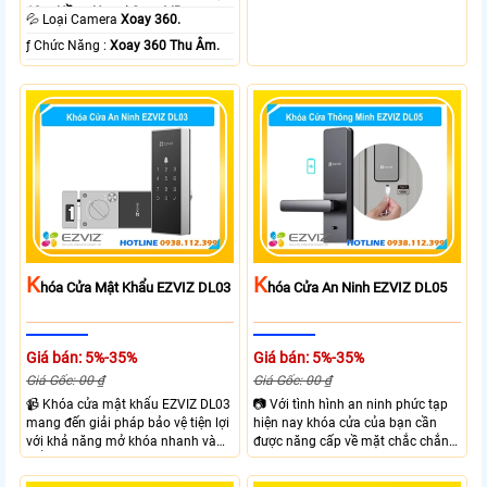
10m Hồng Ngoại Smart IR.
thưc mở khóa cùng với thiết kế gọn
💦 Loại Camera
Xoay 360.
gàng và chắc chắn. EZVIZ DL03
️ƒ Chức Năng :
Xoay 360 Thu Âm.
Pro hỗ trợ mở khóa nhanh dễ sử
dụng phù hợp cho gia đình và văn
phòng giúp kiểm soát ra vào linh
hoạt.
K
K
Hóa Cửa Mật Khẩu EZVIZ DL03
Hóa Cửa An Ninh EZVIZ DL05
Giá bán: 5%-35%
Giá bán: 5%-35%
Giá Gốc: 00 ₫
Giá Gốc: 00 ₫
📹 Khóa cửa mật khẩu EZVIZ DL03
📷 Với tình hình an ninh phức tạp
mang đến giải pháp bảo vệ tiện lợi
hiện nay khóa cửa của bạn cần
với khả năng mở khóa nhanh và
được năng cấp về mặt chắc chắn
kiểm soát linh hoạt. Khóa cửa cửa
và công nghệ giúp đảm bảo an
EZVIZ kết nối trực tiếp với điện
ninh và kiểm soát ra vào hiệu quả