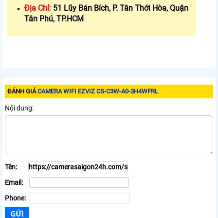
Địa Chỉ:
51 Lũy Bán Bích, P. Tân Thới Hòa, Quận
Tân Phú, TP.HCM
ĐÁNH GIÁ
CAMERA WIFI EZVIZ CS-C3W-A0-3H4WFRL
Nội dung:
Tên:
Email:
Phone: