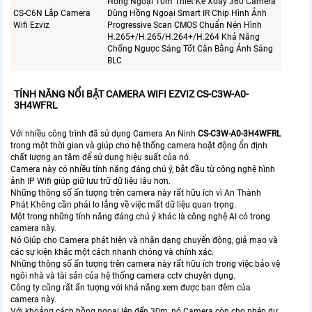
Hồng Ngoại 10m Thiết Kế Xoay 360 Camera
CS-C6N Lắp Camera
Dùng Hồng Ngoại Smart IR Chip Hình Ảnh
Wifi Ezviz
Progressive Scan CMOS Chuẩn Nén Hình
H.265+/H.265/H.264+/H.264 Khả Năng
Chống Ngược Sáng Tốt Cân Bằng Ánh Sáng
BLC
TÍNH NĂNG NỔI BẬT CAMERA WIFI EZVIZ CS-C3W-A0-
3H4WFRL
Với nhiều công trình đã sử dụng Camera An Ninh
CS-C3W-A0-3H4WFRL
trong một thời gian và giúp cho hệ thống camera hoặt động ổn định
chất lượng an tâm để sử dụng hiệu suất của nó.
Camera này có nhiều tính năng đáng chú ý, bắt đầu từ công nghệ hình
ảnh IP Wifi giúp giữ lưu trữ dữ liệu lâu hơn.
Những thông số ấn tượng trên camera này rất hữu ích vì An Thành
Phát Không cần phải lo lắng về việc mất dữ liệu quan trọng.
Một trong những tính năng đáng chú ý khác là công nghệ AI có trong
camera này.
Nó Giúp cho Camera phát hiện và nhận dạng chuyển động, giả mạo và
các sự kiện khác một cách nhanh chóng và chính xác.
Những thông số ấn tượng trên camera này rất hữu ích trong việc bảo vệ
ngôi nhà và tài sản của hệ thống camera cctv chuyên dụng.
Công ty cũng rất ấn tượng với khả năng xem được ban đêm của
camera này.
Với khoảng cách hồng ngoại lên đến 30m, nó Camera còn cho phép dự