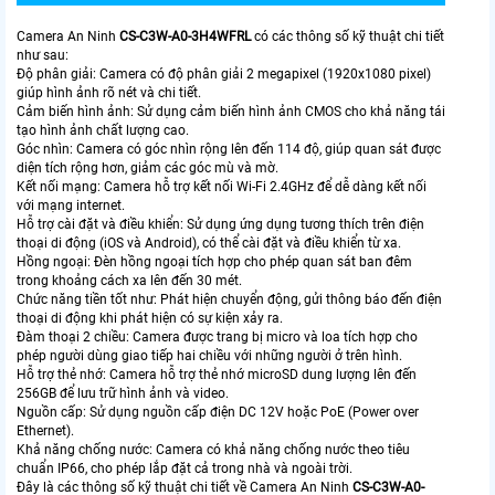
Camera An Ninh
CS-C3W-A0-3H4WFRL
có các thông số kỹ thuật chi tiết
như sau:
Độ phân giải: Camera có độ phân giải 2 megapixel (1920x1080 pixel)
giúp hình ảnh rõ nét và chi tiết.
Cảm biến hình ảnh: Sử dụng cảm biến hình ảnh CMOS cho khả năng tái
tạo hình ảnh chất lượng cao.
Góc nhìn: Camera có góc nhìn rộng lên đến 114 độ, giúp quan sát được
diện tích rộng hơn, giảm các góc mù và mờ.
Kết nối mạng: Camera hỗ trợ kết nối Wi-Fi 2.4GHz để dễ dàng kết nối
với mạng internet.
Hỗ trợ cài đặt và điều khiển: Sử dụng ứng dụng tương thích trên điện
thoại di động (iOS và Android), có thể cài đặt và điều khiển từ xa.
Hồng ngoại: Đèn hồng ngoại tích hợp cho phép quan sát ban đêm
trong khoảng cách xa lên đến 30 mét.
Chức năng tiền tốt như: Phát hiện chuyển động, gửi thông báo đến điện
thoại di động khi phát hiện có sự kiện xảy ra.
Đàm thoại 2 chiều: Camera được trang bị micro và loa tích hợp cho
phép người dùng giao tiếp hai chiều với những người ở trên hình.
Hỗ trợ thẻ nhớ: Camera hỗ trợ thẻ nhớ microSD dung lượng lên đến
256GB để lưu trữ hình ảnh và video.
Nguồn cấp: Sử dụng nguồn cấp điện DC 12V hoặc PoE (Power over
Ethernet).
Khả năng chống nước: Camera có khả năng chống nước theo tiêu
chuẩn IP66, cho phép lắp đặt cả trong nhà và ngoài trời.
Đây là các thông số kỹ thuật chi tiết về Camera An Ninh
CS-C3W-A0-