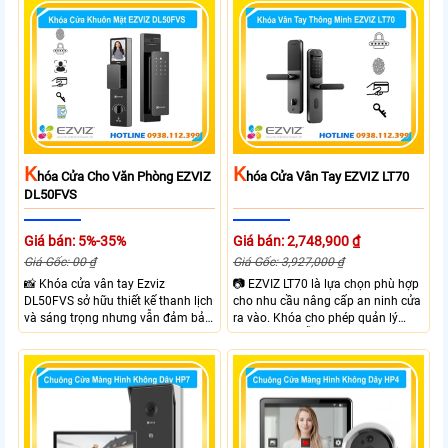
thoại qua APP EZVIZ hỗ trợ theo
hơn. Với Khóa Cửa An Ninh EZVIZ
dõi và điều khiển khóa cửa từ xa
DL05 bạn sẽ sở hữu khóa cửa với 6
phù hợp cho nhà ở căn hộ hoặc
hình thức mở khóa và nhiều chức
văn phòng hiện đại.
năng an ninh như Cảnh báo phá
hoại và kiểm soát ra vào từ xa
ngay trên điện thoại
K
K
Hóa Cửa Cho Văn Phòng EZVIZ
Hóa Cửa Vân Tay EZVIZ LT70
DL50FVS
Giá bán: 5%-35%
Giá bán: 2,748,900 ₫
Giá Gốc: 00 ₫
Giá Gốc: 3,927,000 ₫
📸 Khóa cửa vân tay Ezviz
📷 EZVIZ LT70 là lựa chọn phù hợp
DL50FVS sở hữu thiết kế thanh lịch
cho nhu cầu nâng cấp an ninh cửa
và sáng trọng nhưng vẫn đảm bảo
ra vào. Khóa cho phép quản lý
sự chắc chắn với cùng nhiều
người dùng dễ dàng theo dõi trạng
phương thức mở cửa tiện lợi như
thái hoạt động và hỗ trợ cảnh báo
vân tay, mật khẩu, thẻ từ và điều
thông minh qua điện thoại. Khóa
khiển từ xa qua app. Ezviz
cửa mang lại sự tiện lợi nhờ sự linh
DL50FVS hỗ trợ quản lý người
hoạt trong cách sử dụng như vân
dùng cảnh báo an ninh và kiểm tra
tay, mật khẩu và thẻ từ đảm bảo
trạng thái khóa giúp kiểm soát ra
kiểm soát ra vào hiệu quả.