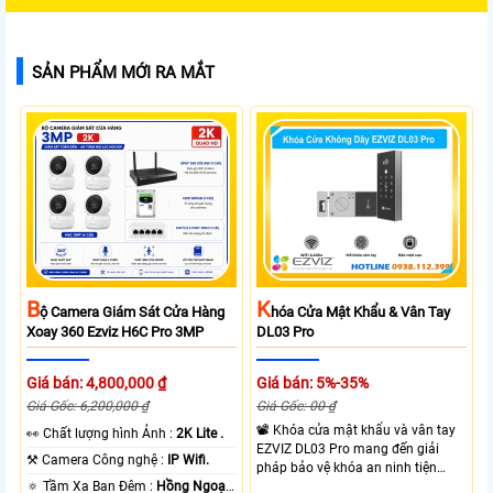
SẢN PHẨM MỚI RA MẮT
B
K
Ộ Camera Giám Sát Cửa Hàng
Hóa Cửa Mật Khẩu & Vân Tay
Xoay 360 Ezviz H6C Pro 3MP
DL03 Pro
Giá bán: 4,800,000 ₫
Giá bán: 5%-35%
Giá Gốc: 6,200,000 ₫
Giá Gốc: 00 ₫
📽 Khóa cửa mật khẩu và vân tay
️👀 Chất lượng hình Ảnh :
2K Lite .
EZVIZ DL03 Pro mang đến giải
⚒ Camera Công nghệ :
IP Wifi.
pháp bảo vệ khóa an ninh tiện
🔅 Tầm Xa Ban Đêm :
Hồng Ngoại
dụng và linh hoạt với nhiều hình