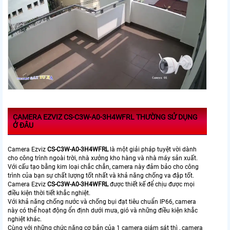
CAMERA EZVIZ CS-C3W-A0-3H4WFRL THƯỜNG SỬ DỤNG
Ở ĐÂU
Camera Ezviz
CS-C3W-A0-3H4WFRL
là một giải pháp tuyệt vời dành
cho công trình ngoài trời, nhà xưởng kho hàng và nhà máy sản xuất.
Với cấu tạo bằng kim loại chắc chắn, camera này đảm bảo cho công
trình của bạn sự chất lượng tốt nhất và khả năng chống va đập tốt.
Camera Ezviz
CS-C3W-A0-3H4WFRL
được thiết kế để chịu được mọi
điều kiện thời tiết khắc nghiệt.
Với khả năng chống nước và chống bụi đạt tiêu chuẩn IP66, camera
này có thể hoạt động ổn định dưới mưa, gió và những điều kiện khắc
nghiệt khác.
Cùng với những chức năng cơ bản của 1 camera giám sát thì , camera