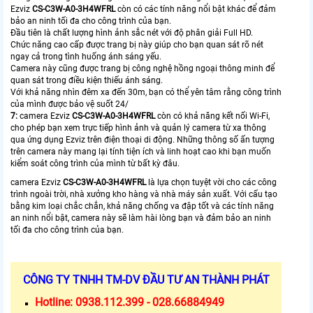
Ezviz
CS-C3W-A0-3H4WFRL
còn có các tính năng nổi bật khác để đảm
bảo an ninh tối đa cho công trình của bạn.
Đầu tiên là chất lượng hình ảnh sắc nét với độ phân giải Full HD.
Chức năng cao cấp được trang bị này giúp cho bạn quan sát rõ nét
ngay cả trong tình huống ánh sáng yếu.
Camera này cũng được trang bị công nghệ hồng ngoại thông minh để
quan sát trong điều kiện thiếu ánh sáng.
Với khả năng nhìn đêm xa đến 30m, bạn có thể yên tâm rằng công trình
của mình được bảo vệ suốt 24/
7:
camera Ezviz
CS-C3W-A0-3H4WFRL
còn có khả năng kết nối Wi-Fi,
cho phép bạn xem trực tiếp hình ảnh và quản lý camera từ xa thông
qua ứng dụng Ezviz trên điện thoại di động. Những thông số ấn tượng
trên camera này mang lại tính tiện ích và linh hoạt cao khi bạn muốn
kiểm soát công trình của mình từ bất kỳ đâu.
camera Ezviz
CS-C3W-A0-3H4WFRL
là lựa chọn tuyệt vời cho các công
trình ngoài trời, nhà xưởng kho hàng và nhà máy sản xuất. Với cấu tạo
bằng kim loại chắc chắn, khả năng chống va đập tốt và các tính năng
an ninh nổi bật, camera này sẽ làm hài lòng bạn và đảm bảo an ninh
tối đa cho công trình của bạn.
CÔNG TY TNHH TM-DV ĐẦU TƯ AN THÀNH PHÁT
Hotline:
0938.112.399 - 028.66884949