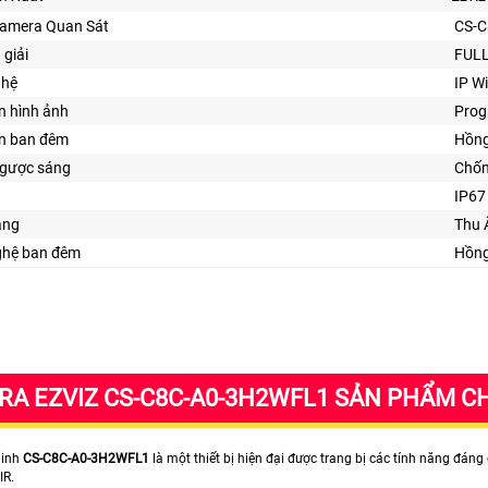
amera Quan Sát
CS-
 giải
FULL
ghệ
IP Wi
n hình ảnh
Prog
ìn ban đêm
Hồng
gược sáng
Chố
IP67
ăng
Thu
ghệ ban đêm
Hồng
A EZVIZ CS-C8C-A0-3H2WFL1 SẢN PHẨM CH
Ninh
CS-C8C-A0-3H2WFL1
là một thiết bị hiện đại được trang bị các tính năng đ
IR.