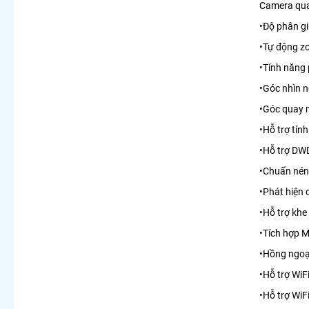
Camera qua
•Độ phân g
•Tự động z
•Tính năng 
•Góc nhì
•Góc quay 
•Hỗ trợ tín
•Hỗ trợ D
•Chuấn ne
•Phát hiện
•Hỗ trợ kh
•Tích hợp
•Hồng ngoa
•Hỗ trợ W
•Hỗ trợ WiF