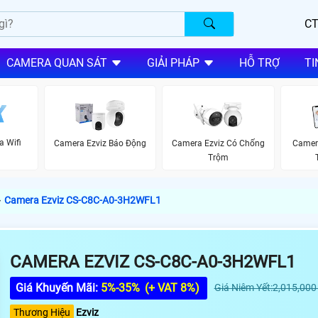
CT
CAMERA QUAN SÁT
GIẢI PHÁP
HỖ TRỢ
TI
a Wifi
Camera Ezviz Báo Động
Camera Ezviz Có Chống
Camer
Trộm
›
Camera Ezviz CS-C8C-A0-3H2WFL1
CAMERA EZVIZ CS-C8C-A0-3H2WFL1
Giá Khuyến Mãi:
5%-35%
(+ VAT 8%)
Giá Niêm Yết:2,015,000
Thương Hiệu
Ezviz