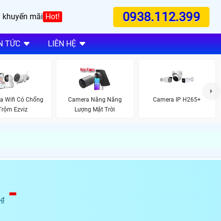
0938.112.399
 khuyến mãi
Hot!
N TỨC
LIÊN HỆ
a Wifi Có Chống
Camera Năng Năng
Camera IP H265+
Trộm Ezviz
Lượng Mặt Trời
 ₫