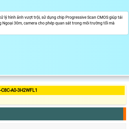
ý hình ảnh vượt trội, sử dụng chip Progressive Scan CMOS giúp tái
ồng Ngoại 30m, camera cho phép quan sát trong môi trường tối mà
-C8C-A0-3H2WFL1