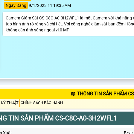
Ngày Đăng
9/1/2023 11:19:35 AM
Camera Giám Sát CS-C8C-A0-3H2WFL1 là một Camera với khả năng xử l
tạo hình ảnh rõ ràng và chi tiết. Với công nghệ giám sát ban đêm H
không cần ánh sáng ngoại vi.0 MP
📖 THÔNG TIN SẢN PHẨM CS
 KỸ THUẬT
CHÍNH SÁCH BẢO HÀNH
G TIN SẢN PHẨM CS-C8C-A0-3H2WFL1
n Xuất
Ezviz