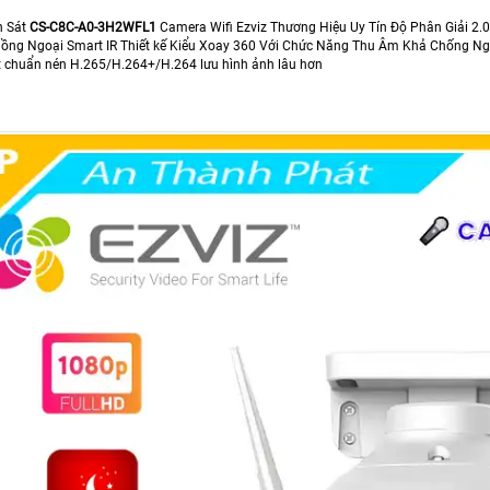
n Sát
CS-C8C-A0-3H2WFL1
Camera Wifi Ezviz Thương Hiệu Uy Tín Độ Phân Giải 2
ng Ngoại Smart IR Thiết kế Kiểu Xoay 360 Với Chức Năng Thu Âm Khả Chống Ng
 chuẩn nén H.265/H.264+/H.264 lưu hình ảnh lâu hơn