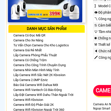
】 Model C
👁 Độ phân
〽 Công n
♋ Cảm biế
DANH MỤC SẢN PHẨM
💡 Tầm nh
Camera Có Đọc Mã QR
✺ Chống n
Camera Cho Xe Nâng
⚒ Thiết kế
Tư Vấn Chọn Camera Cho Kho Logistics
Camera Giá Rẻ Nhất
🔈 Chức n
Lắp Camera Phòng Phẩu Thuật
🖍 Công n
Camera Có Chống Trộm
Camera Cho Công Trình Chuyên Dụng
Camera Nhìn Màn Hình Máy Tính
Lắp Camera Wifi Sắc Nét 2K Kbvsiion
Lắp Camera 2.0MP Ezviz
Báo Giá Camera Wifi Dahua Mới
CAMER
Camera Wifi Vantech Có Báo Động
Lắp Đặt Camera Wifi Dahu Thân Ngoài Trời
Camera Wifi Kbvision
Camera An 
Camera Wifi Độ Phân Giải 2K
Ngoại Smart 
Camera Wifi Kbvision Ngoài Trời 360