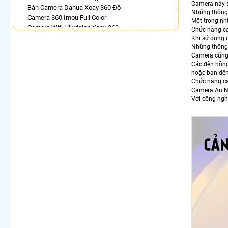
Camera này s
Bán Camera Dahua Xoay 360 Độ
Những thông 
Camera 360 Imou Full Color
Một trong nh
Camera Wifi Hikvision Xoay 360
Chức năng ca
Camera Ip 360 Hikvision
Khi sử dụng 
Những thông 
Lắp Camera Xoay 360 Toàn Cảnh
Camera cũng 
Camera 360 Độ Hikvision
Các đèn hồng
Lắp Camera Wifi Ngoài Trời Xoay 360
hoặc ban đê
Camera 360 Imou Báo Động
Chức năng ca
Camera An 
LẮP CAMERA THEO NHU CẦU
Với công nghệ
Lắp Camera Văn Phòng Giá Rẻ
Lắp Camera Nhà Xưởng Giá Rẻ
Lắp Camera Gia Đình Giá Rẻ
Lắp Camera Kho Hàng Giá Rẻ
Lắp Camera Cửa Hàng Giá Rẻ
Lắp Camera Wifi Giá Rẻ Chính Hãng
Lắp Camera Công Trình Giá Rẻ
Camera 360 Giá Rẻ