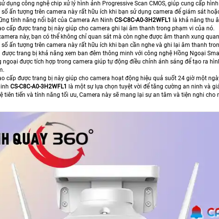
ử dụng công nghệ chip xử lý hình ảnh Progressive Scan CMOS, giúp cung cấp hình ả
số ấn tượng trên camera này rất hữu ích khi bạn sử dụng camera để giám sát hoặc g
ững tính năng nổi bật của Camera An Ninh
CS-C8C-A0-3H2WFL1
là khả năng thu 
o cấp được trang bị này giúp cho camera ghi lại âm thanh trong phạm vi của nó.
camera này, bạn có thể không chỉ quan sát mà còn nghe được âm thanh xung quan
số ấn tượng trên camera này rất hữu ích khi bạn cần nghe và ghi lại âm thanh tron
được trang bị khả năng xem ban đêm thông minh với công nghệ Hồng Ngoại Smar
 ngoại được tích hợp trong camera giúp tự động điều chỉnh ánh sáng để tạo ra hìn
m.
o cấp được trang bị này giúp cho camera hoạt động hiệu quả suốt 24 giờ một ngày
Ninh
CS-C8C-A0-3H2WFL1
là một sự lựa chọn tuyệt vời để tăng cường an ninh và gi
 tiên tiến và tính năng tối ưu, Camera này sẽ mang lại sự an tâm và tiện nghi cho