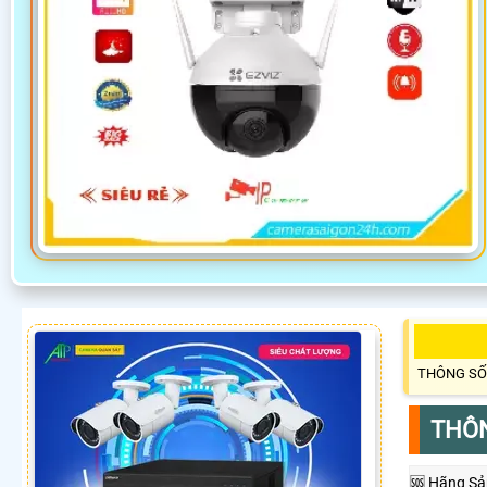
THÔNG SỐ
THÔN
🆘 Hãng Sả