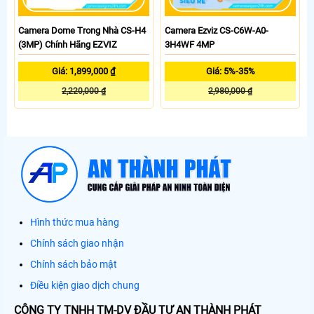
Camera Dome Trong Nhà CS-H4
Camera Ezviz CS-C6W-A0-
(3MP) Chính Hãng EZVIZ
3H4WF 4MP
Giá: 1,899,000 ₫
Giá: 5%-35%
2,220,000 ₫
2,980,000 ₫
Hình thức mua hàng
Chính sách giao nhận
Chính sách bảo mật
Điều kiện giao dịch chung
CÔNG TY TNHH TM-DV ĐẦU TƯ AN THÀNH PHÁT