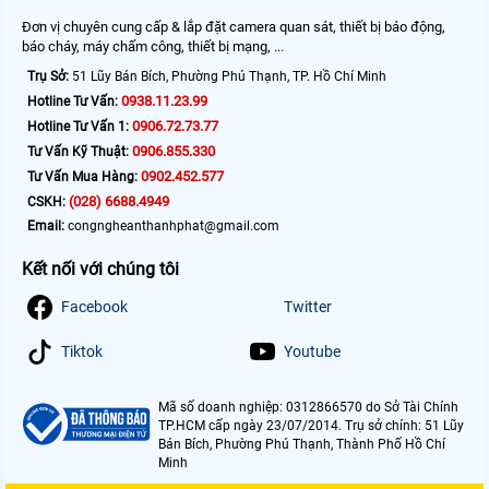
Đơn vị chuyên cung cấp & lắp đặt camera quan sát, thiết bị báo động,
báo cháy, máy chấm công, thiết bị mạng, ...
Trụ Sở:
51 Lũy Bán Bích, Phường Phú Thạnh, TP. Hồ Chí Minh
0938.11.23.99
Hotline Tư Vấn:
0906.72.73.77
Hotline Tư Vấn 1:
0906.855.330
Tư Vấn Kỹ Thuật:
0902.452.577
Tư Vấn Mua Hàng:
(028) 6688.4949
CSKH:
Email:
congngheanthanhphat@gmail.com
Kết nối với chúng tôi
Facebook
Twitter
Tiktok
Youtube
Mã số doanh nghiệp: 0312866570 do Sở Tài Chính
TP.HCM cấp ngày 23/07/2014. Trụ sở chính: 51 Lũy
Bán Bích, Phường Phú Thạnh, Thành Phố Hồ Chí
Minh