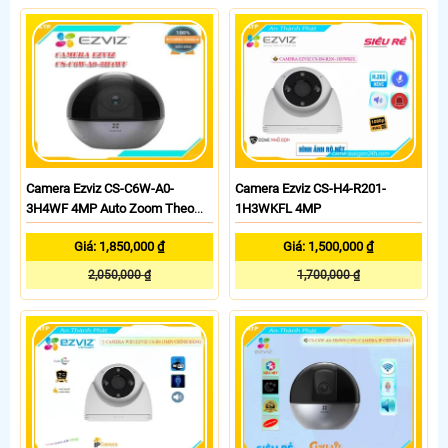
Camera Ezviz CS-C6W-A0-
Camera Ezviz CS-H4-R201-
3H4WF 4MP Auto Zoom Theo
1H3WKFL 4MP
Dõi
Giá: 1,850,000 ₫
Giá: 1,500,000 ₫
2,050,000 ₫
1,700,000 ₫