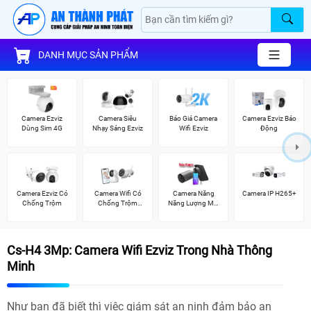
DANH MỤC SẢN PHẨM
Camera Ezviz
Camera Siêu
Báo Giá Camera
Camera Ezviz Báo
Dùng Sim 4G
Nhạy Sáng Ezviz
Wifi Ezviz
Động
Camera Ezviz Có
Camera Wifi Có
Camera Năng
Camera IP H265+
Chống Trộm
Chống Trộm
Năng Lượng Mặt
Ezviz
Trời
Cs-H4 3Mp: Camera Wifi Ezviz Trong Nhà Thông
Minh
Như bạn đã biết thì việc giám sát an ninh đảm bảo an