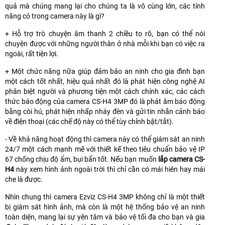
quả mà chúng mang lại cho chúng ta là vô cùng lớn, các tính
năng có trong camera này là gì?
+ Hỗ trợ trò chuyện âm thanh 2 chiều to rõ, bạn có thể nói
chuyện được với những người thân ở nhà mỗi khi bạn có việc ra
ngoài, rất tiện lợi.
+ Một chức năng nữa giúp đảm bảo an ninh cho gia đình bạn
một cách tốt nhất, hiệu quả nhất đó là phát hiện công nghệ AI
phân biệt người và phương tiện một cách chính xác, các cách
thức báo động của camera CS-H4 3MP đó là phát âm báo động
bằng còi hú, phát hiện nhấp nháy đèn và gửi tin nhắn cảnh báo
về điện thoại (các chế độ này có thể tùy chỉnh bật/tắt).
- Về khả năng hoạt động thì camera này có thể giám sát an ninh
24/7 một cách mạnh mẽ với thiết kế theo tiêu chuẩn bảo vệ IP
67 chống chịu độ ẩm, bụi bẩn tốt. Nếu bạn muốn
lắp camera CS-
H4
này xem hình ảnh ngoài trời thì chỉ cần có mái hiên hay mái
che là được.
Nhìn chung thì camera Ezviz CS-H4 3MP không chỉ là một thiết
bị giám sát hình ảnh, mà còn là một hệ thống bảo vệ an ninh
toàn diện, mang lại sự yên tâm và bảo vệ tối đa cho bạn và gia