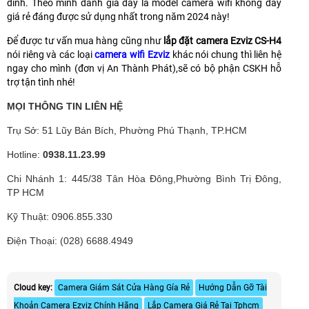
đình. Theo mình đánh giá đây là model camera wifi không dây
giá rẻ đáng được sử dụng nhất trong năm 2024 này!
Để được tư vấn mua hàng cũng như
lắp đặt camera Ezviz CS-H4
nói riêng và các loại
camera wifi Ezviz
khác nói chung thì liên hệ
ngay cho mình (đơn vị An Thành Phát),sẽ có bộ phận CSKH hỗ
trợ tận tình nhé!
MỌI THÔNG TIN LIÊN HỆ
Trụ Sở: 51 Lũy Bán Bích, Phường Phú Thạnh, TP.HCM
Hotline:
0938.11.23.99
Chi Nhánh 1: 445/38 Tân Hòa Đông,Phường Bình Trị Đông,
TP HCM
Kỹ Thuật: 0906.855.330
Điện Thoại: (028) 6688.4949
Cloud key:
Camera Giám Sát Cửa Hàng Gía Rẻ
Hướng Dẫn Gỡ Tài
Khoản Camera Ezviz Chính Hãng
Lắp Camera Giá Rẻ Tại Tphcm