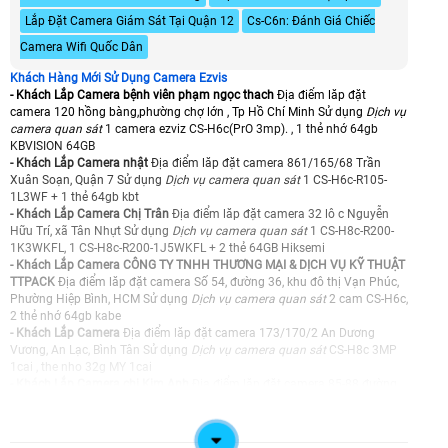
Lắp Đặt Camera Giám Sát Tại Quận 12
Cs-C6n: Đánh Giá Chiếc
Camera Wifi Quốc Dân
Khách Hàng Mới Sử Dụng Camera Ezvis
- Khách Lắp Camera bệnh viên phạm ngọc thach
Địa điểm lăp đặt
camera 120 hồng bàng,phường chợ lớn , Tp Hồ Chí Minh Sử dụng
Dịch vụ
camera quan sát
1 camera ezviz CS-H6c(PrO 3mp). , 1 thẻ nhớ 64gb
KBVISION 64GB
- Khách Lắp Camera nhật
Địa điểm lăp đặt camera 861/165/68 Trần
Xuân Soạn, Quận 7 Sử dụng
Dịch vụ camera quan sát
1 CS-H6c-R105-
1L3WF + 1 thẻ 64gb kbt
- Khách Lắp Camera Chị Trân
Địa điểm lăp đặt camera 32 lô c Nguyễn
Hữu Trí, xã Tân Nhựt Sử dụng
Dịch vụ camera quan sát
1 CS-H8c-R200-
1K3WKFL, 1 CS-H8c-R200-1J5WKFL + 2 thẻ 64GB Hiksemi
- Khách Lắp Camera CÔNG TY TNHH THƯƠNG MẠI & DỊCH VỤ KỸ THUẬT
TTPACK
Địa điểm lăp đặt camera Số 54, đường 36, khu đô thị Vạn Phúc,
Phường Hiệp Bình, HCM Sử dụng
Dịch vụ camera quan sát
2 cam CS-H6c,
2 thẻ nhớ 64gb kabe
- Khách Lắp Camera
Địa điểm lăp đặt camera 173/170/2 An Dương
Vương, An Lạc, Bình Tân Sử dụng
Dịch vụ camera quan sát
CS-H8c 3MP
1cai , the nho 32g MY 1cai
- Khách Lắp Camera chị Kim Anh
Địa điểm lăp đặt camera 85-88 đường
390 Ấp Trảng Lắm, Củ Chi Sử dụng
Dịch vụ camera quan sát
1 cam ezviz
cs-h6c,1 thẻ 32gb my
- Khách Lắp Camera a Nguyên
Địa điểm lăp đặt camera 541/2 Nguyễn