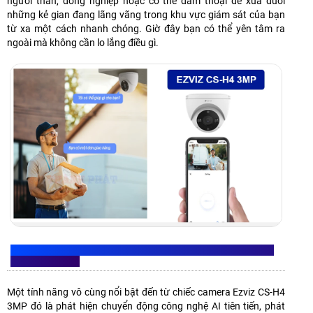
người thân, đồng nghiệp hoặc có thể đàm thoại để xua đuổi
những kẻ gian đang lãng vãng trong khu vực giám sát của bạn
từ xa một cách nhanh chóng. Giờ đây bạn có thể yên tâm ra
ngoài mà không cần lo lắng điều gì.
BẢO VỆ AN NINH HIỆU QUẢ NHỜ CÔNG NGHỆ AI PHÁT HIỆN
CHUYỂN ĐỘNG
Một tính năng vô cùng nổi bật đến từ chiếc camera Ezviz CS-H4
3MP đó là phát hiện chuyển động công nghệ AI tiên tiến, phát