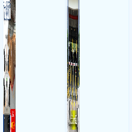
hình, ổ cứng, switch mang
kết hợp với phần mềm quản
đến giải pháp giám sát kho
lý để ghi nhận lượt xe ra vào
hàng 24/7 ổn định với độ
chụp hình thông tin xe và
sắc nét cao
biển số lưu trực tiếp về máy
tinh trạm để nhân viên tiện
đối soát, tính tiền xe xe ra
khỏi bãi