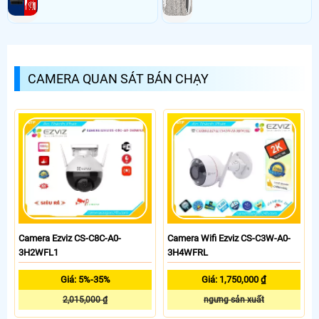
CAMERA QUAN SÁT BÁN CHẠY
Camera Ezviz CS-C8C-A0-
Camera Wifi Ezviz CS-C3W-A0-
3H2WFL1
3H4WFRL
Giá: 5%-35%
Giá: 1,750,000 ₫
2,015,000 ₫
ngưng sản xuất