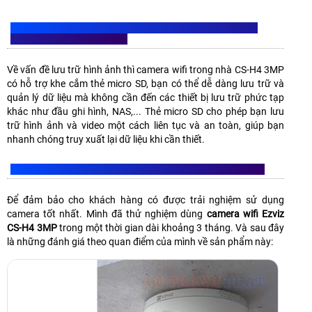
LƯU TRỮ DỄ DÀNG VỚI KHE CẮM THẺ NHỚ SD TÍCH HỢP
TRÊN CAMERA CS-H4 3MP
Về vấn đề lưu trữ hình ảnh thì camera wifi trong nhà CS-H4 3MP
có hỗ trợ khe cắm thẻ micro SD, bạn có thể dễ dàng lưu trữ và
quản lý dữ liệu mà không cần đến các thiết bị lưu trữ phức tạp
khác như đầu ghi hình, NAS,... Thẻ micro SD cho phép bạn lưu
trữ hình ảnh và video một cách liên tục và an toàn, giúp bạn
nhanh chóng truy xuất lại dữ liệu khi cần thiết.
ĐÁNH GIÁ CAMERA CS-H4 3MP QUA QUÁ TRÌNH SỬ DỤNG
Để đảm bảo cho khách hàng có được trải nghiệm sử dụng
camera tốt nhất. Mình đã thử nghiệm dùng
camera wifi Ezviz
CS-H4 3MP
trong một thời gian dài khoảng 3 tháng. Và sau đây
là những đánh giá theo quan điểm của mình về sản phẩm này: