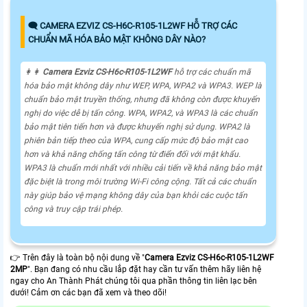
🗨️ CAMERA EZVIZ CS-H6C-R105-1L2WF HỖ TRỢ CÁC
CHUẨN MÃ HÓA BẢO MẬT KHÔNG DÂY NÀO?
️👩‍👩
Camera Ezviz
CS-H6c-R105-1L2WF
hỗ trợ các chuẩn mã
hóa bảo mật không dây như WEP, WPA, WPA2 và WPA3. WEP là
chuẩn bảo mật truyền thống, nhưng đã không còn được khuyến
nghị do việc dễ bị tấn công. WPA, WPA2, và WPA3 là các chuẩn
bảo mật tiên tiến hơn và được khuyến nghị sử dụng. WPA2 là
phiên bản tiếp theo của WPA, cung cấp mức độ bảo mật cao
hơn và khả năng chống tấn công từ điển đối với mật khẩu.
WPA3 là chuẩn mới nhất với nhiều cải tiến về khả năng bảo mật
đặc biệt là trong môi trường Wi-Fi công cộng. Tất cả các chuẩn
này giúp bảo vệ mạng không dây của bạn khỏi các cuộc tấn
công và truy cập trái phép.
👉 Trên đây là toàn bộ nội dung về "
Camera Ezviz
CS-H6c-R105-1L2WF
2MP
". Bạn đang có nhu cầu lắp đặt hay cần tư vấn thêm hãy liên hệ
ngay cho An Thành Phát chúng tôi qua phần thông tin liên lạc bên
dưới! Cảm ơn các bạn đã xem và theo dõi!