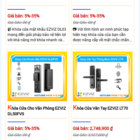
Giá bán: 5%-35%
Giá bán: 5%-35%
Giá Gốc: 00 ₫
Giá Gốc: 00 ₫
📹 Khóa cửa mật khẩu EZVIZ DL03
📷 Với tình hình an ninh phức tạp
mang đến giải pháp bảo vệ tiện lợi
hiện nay khóa cửa của bạn cần
với khả năng mở khóa nhanh và
được năng cấp về mặt chắc chắn
kiểm soát linh hoạt. Khóa cửa cửa
và công nghệ giúp đảm bảo an
EZVIZ kết nối trực tiếp với điện
ninh và kiểm soát ra vào hiệu quả
thoại qua APP EZVIZ hỗ trợ theo
hơn. Với Khóa Cửa An Ninh EZVIZ
dõi và điều khiển khóa cửa từ xa
DL05 bạn sẽ sở hữu khóa cửa với 6
phù hợp cho nhà ở căn hộ hoặc
hình thức mở khóa và nhiều chức
văn phòng hiện đại.
năng an ninh như Cảnh báo phá
hoại và kiểm soát ra vào từ xa
ngay trên điện thoại
K
K
Hóa Cửa Cho Văn Phòng EZVIZ
Hóa Cửa Vân Tay EZVIZ LT70
DL50FVS
Giá bán: 5%-35%
Giá bán: 2,748,900 ₫
Giá Gốc: 00 ₫
Giá Gốc: 3,927,000 ₫