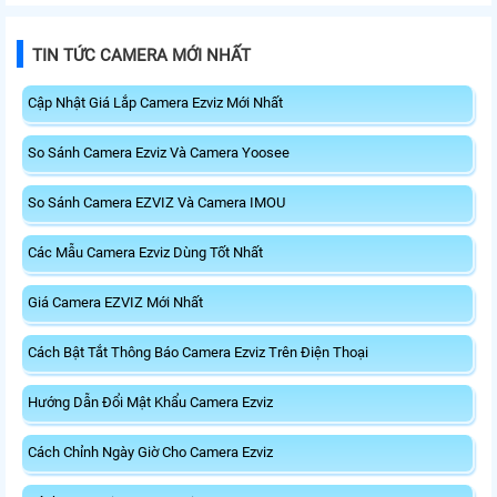
camera giám sát thông thương.
khu vực ra vào độ phân giải Full
Với camera được tích hợp trong bộ
HD giám sát rỏ nét, khây thẻ nhớ
chuông cửa với độ phân giải 2K
lên đến 512Gb lưu trữ video và các
TIN TỨC CAMERA MỚI NHẤT
đảm bảo khu vực ra vào luôn được
sự kiện, tích hợp Micro và loa đàm
giám sát
thoại 2 chiều
Cập Nhật Giá Lắp Camera Ezviz Mới Nhất
So Sánh Camera Ezviz Và Camera Yoosee
So Sánh Camera EZVIZ Và Camera IMOU
Các Mẫu Camera Ezviz Dùng Tốt Nhất
Giá Camera EZVIZ Mới Nhất
Cách Bật Tắt Thông Báo Camera Ezviz Trên Điện Thoại
Hướng Dẫn Đổi Mật Khẩu Camera Ezviz
Cách Chỉnh Ngày Giờ Cho Camera Ezviz