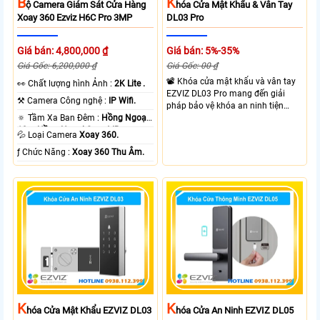
B
K
Ộ Camera Giám Sát Cửa Hàng
Hóa Cửa Mật Khẩu & Vân Tay
Xoay 360 Ezviz H6C Pro 3MP
DL03 Pro
Giá bán: 4,800,000 ₫
Giá bán: 5%-35%
Giá Gốc: 6,200,000 ₫
Giá Gốc: 00 ₫
📽 Khóa cửa mật khẩu và vân tay
️👀 Chất lượng hình Ảnh :
2K Lite .
EZVIZ DL03 Pro mang đến giải
⚒ Camera Công nghệ :
IP Wifi.
pháp bảo vệ khóa an ninh tiện
🔅 Tầm Xa Ban Đêm :
Hồng Ngoại
dụng và linh hoạt với nhiều hình
10m Hồng Ngoại Smart IR.
thưc mở khóa cùng với thiết kế gọn
💦 Loại Camera
Xoay 360.
gàng và chắc chắn. EZVIZ DL03
️ƒ Chức Năng :
Xoay 360 Thu Âm.
Pro hỗ trợ mở khóa nhanh dễ sử
dụng phù hợp cho gia đình và văn
phòng giúp kiểm soát ra vào linh
hoạt.
K
K
Hóa Cửa Mật Khẩu EZVIZ DL03
Hóa Cửa An Ninh EZVIZ DL05