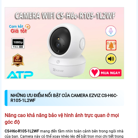
NHỮNG ƯU ĐIỂM NỔI BẬT CỦA CAMERA EZVIZ CS-H6C-
R105-1L2WF
Nâng cao khả năng bảo vệ hình ảnh trực quan ở mọi
góc độ
CS-H6c-R105-1L2WF
mang đến tầm nhìn toàn cảnh bên trong ngôi nhà
của bạn. Camera này có thể xoay khéo léo để bắt trọn mọi chi tiết trong