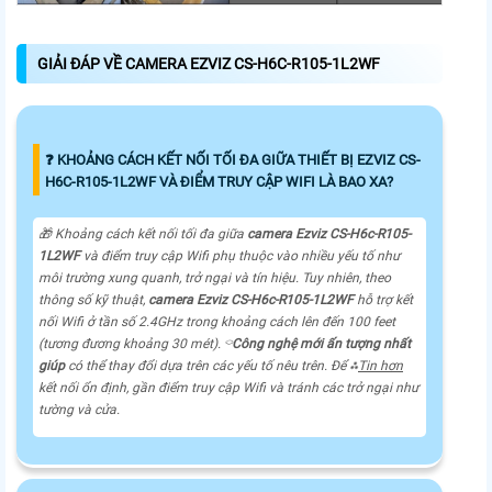
GIẢI ĐÁP VỀ CAMERA EZVIZ CS-H6C-R105-1L2WF
❓ KHOẢNG CÁCH KẾT NỐI TỐI ĐA GIỮA THIẾT BỊ EZVIZ CS-
H6C-R105-1L2WF VÀ ĐIỂM TRUY CẬP WIFI LÀ BAO XA?
🎁 Khoảng cách kết nối tối đa giữa
camera Ezviz
CS-H6c-R105-
1L2WF
và điểm truy cập Wifi phụ thuộc vào nhiều yếu tố như
môi trường xung quanh, trở ngại và tín hiệu. Tuy nhiên, theo
thông số kỹ thuật,
camera Ezviz
CS-H6c-R105-1L2WF
hỗ trợ kết
nối Wifi ở tần số 2.4GHz trong khoảng cách lên đến 100 feet
(tương đương khoảng 30 mét). ⌔
Công nghệ mới ấn tượng nhất
giúp
có thể thay đổi dựa trên các yếu tố nêu trên. Để ⁂
Tin hơn
kết nối ổn định, gần điểm truy cập Wifi và tránh các trở ngại như
tường và cửa.