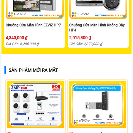
Chuông Cửa Màn Hình EZVIZ HP7
Chuông Cửa Màn Hình Không Dây
HP4
4,340,000 ₫
2,015,300 ₫
Giá Gốc: 6,200,000 ₫
Giá Gốc: 2,879,000 ₫
SẢN PHẨM MỚI RA MẮT