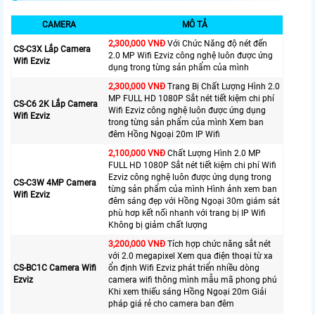
CAMERA
MÔ TẢ
2,300,000 VNĐ
Với Chức Năng độ nét đến
CS-C3X Lắp Camera
2.0 MP Wifi Ezviz công nghệ luôn được ứng
Wifi Ezviz
dụng trong từng sản phẩm của mình
2,300,000 VNĐ
Trang Bị Chất Lượng Hình 2.0
MP FULL HD 1080P Sắt nét tiết kiệm chi phí
CS-C6 2K Lắp Camera
Wifi Ezviz công nghệ luôn được ứng dụng
Wifi Ezviz
trong từng sản phẩm của mình Xem ban
đêm Hồng Ngoại 20m IP Wifi
2,100,000 VNĐ
Chất Lượng Hình 2.0 MP
FULL HD 1080P Sắt nét tiết kiệm chi phí Wifi
Ezviz công nghệ luôn được ứng dụng trong
CS-C3W 4MP Camera
từng sản phẩm của mình Hình ảnh xem ban
Wifi Ezviz
đêm sáng đẹp với Hồng Ngoại 30m giám sát
phù hơp kết nối nhanh với trang bị IP Wifi
Không bị giảm chất lượng
3,200,000 VNĐ
Tích hợp chức năng sắt nét
với 2.0 megapixel Xem qua điện thoại từ xa
CS-BC1C Camera Wifi
ổn định Wifi Ezviz phát triển nhiều dòng
Ezviz
camera wifi thông mình mẫu mã phong phú
Khi xem thiếu sáng Hồng Ngoại 20m Giải
pháp giá rẻ cho camera ban đêm