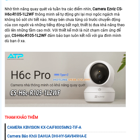
Nhờ tính năng quay quét và tuần tra các điểm nhìn,
Camera Ezviz CS-
H6c-R105-1L2WF
thông minh sẽ tự động ghi lại mọi ngóc ngách mà
không bỏ sót chi tiết nào. Nhạy bén chưa từng có trước chuyển động
của con người và những tiếng động bất ngờ, thiết bị đưa khả năng theo
dõi lên những tầm cao mới. Với thiết kế mới là nút chạm cảm ứng để
gọi,
CS-H6c-R105-1L2WF
đảm bảo bạn luôn kết nối với gia đình mình
dù bạn ở xa.
THAM KHẢO THÊM
CAMERA KBVISION KX-CAiF8005MN2-TiF-A
Camera Báo Khói DAHUA DHI-HY-SAV849HA-E