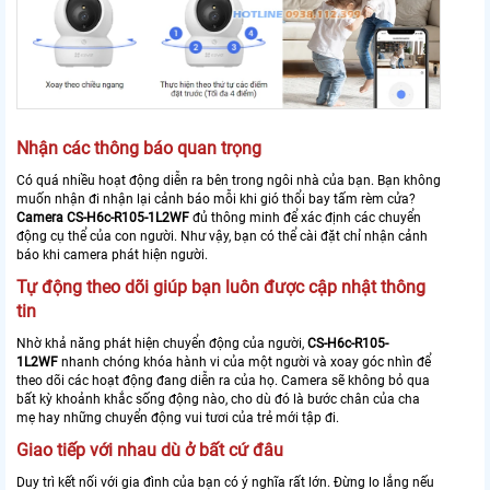
Nhận các thông báo quan trọng
Có quá nhiều hoạt động diễn ra bên trong ngôi nhà của bạn. Bạn không
muốn nhận đi nhận lại cảnh báo mỗi khi gió thổi bay tấm rèm cửa?
Camera
CS-H6c-R105-1L2WF
đủ thông minh để xác định các chuyển
động cụ thể của con người. Như vậy, bạn có thể cài đặt chỉ nhận cảnh
báo khi camera phát hiện người.
Tự động theo dõi giúp bạn luôn được cập nhật thông
tin
Nhờ khả năng phát hiện chuyển động của người,
CS-H6c-R105-
1L2WF
nhanh chóng khóa hành vi của một người và xoay góc nhìn để
theo dõi các hoạt động đang diễn ra của họ. Camera sẽ không bỏ qua
bất kỳ khoảnh khắc sống động nào, cho dù đó là bước chân của cha
mẹ hay những chuyển động vui tươi của trẻ mới tập đi.
Giao tiếp với nhau dù ở bất cứ đâu
Duy trì kết nối với gia đình của bạn có ý nghĩa rất lớn. Đừng lo lắng nếu