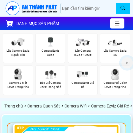
DANH MỤC SẢN PHẨM
Lắp Camera Ezviz
Camera Ezviz
Lắp Camera
Lắp Camera Ezviz
Ngoài Trời
Cube
H.265+ Ezviz
2K
Camera 2 Mắt
Báo Giá Camera
Camera Ezviz Giá
Camera Full Color
Ezviz Trong Nhà
Ezviz Trong Nhà
Rẻ
Ezviz Trong Nhà
›
›
›
›
Trang chủ
Camera Quan Sát
Camera Wifi
Camera Ezviz Giá Rẻ