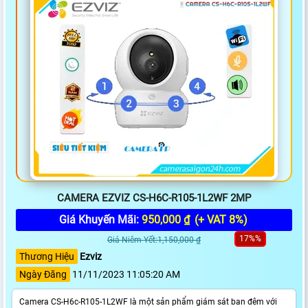
CAMERA EZVIZ CS-H6C-R105-1L2WF 2MP
Giá Khuyến Mãi:
950,000 ₫
(+ VAT 8%)
17%%
Giá Niêm Yết:1,150,000 ₫
Thương Hiệu
Ezviz
Ngày Đăng
11/11/2023 11:05:20 AM
Camera CS-H6c-R105-1L2WF là một sản phẩm giám sát ban đêm với