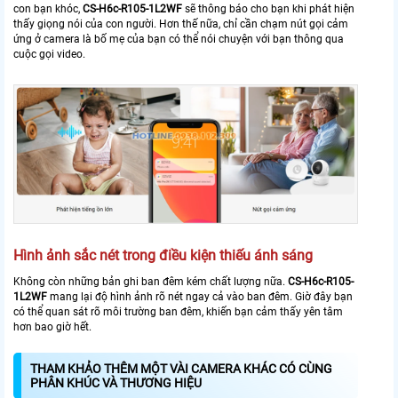
con bạn khóc,
CS-H6c-R105-1L2WF
sẽ thông báo cho bạn khi phát hiện
thấy giọng nói của con người. Hơn thế nữa, chỉ cần chạm nút gọi cảm
ứng ở camera là bố mẹ của bạn có thể nói chuyện với bạn thông qua
cuộc gọi video.
Hình ảnh sắc nét trong điều kiện thiếu ánh sáng
Không còn những bản ghi ban đêm kém chất lượng nữa.
CS-H6c-R105-
1L2WF
mang lại độ hình ảnh rõ nét ngay cả vào ban đêm. Giờ đây bạn
có thể quan sát rõ môi trường ban đêm, khiến bạn cảm thấy yên tâm
hơn bao giờ hết.
THAM KHẢO THÊM MỘT VÀI CAMERA KHÁC CÓ CÙNG
PHÂN KHÚC VÀ THƯƠNG HIỆU