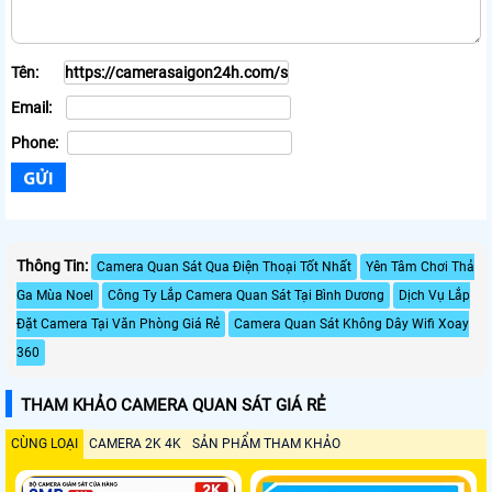
Tên:
Email:
Phone:
Thông Tin:
Camera Quan Sát Qua Điện Thoại Tốt Nhất
Yên Tâm Chơi Thả
Ga Mùa Noel
Công Ty Lắp Camera Quan Sát Tại Bình Dương
Dịch Vụ Lắp
Đặt Camera Tại Văn Phòng Giá Rẻ
Camera Quan Sát Không Dây Wifi Xoay
360
THAM KHẢO CAMERA QUAN SÁT GIÁ RẺ
CÙNG LOẠI
CAMERA 2K 4K
SẢN PHẨM THAM KHẢO