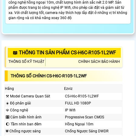
công nghệ hồng ngoại 10m, chất lượng hình ảnh sắc nét 2.0 MP. Sản
phẩm được trang bị công nghệ IP Wifi, cho phép cài đặt và giám sát từ
xa. Với chất lượng tốt, camera này thích hợp lắp đặt ở những vị trí không
gian rộng và có khả năng xoay 360 độ
📖 THÔNG TIN SẢN PHẨM CS-H6C-R105-1L2WF
THÔNG SỐ KỸ THUẬT
CHÍNH SÁCH BẢO HÀNH
THÔNG SỐ CHÍNH CS-H6C-R105-1L2WF
Hãng
Ezviz
⚒ Model Camera Quan Sát
CS-H6c-R105-1L2WF
☀️ Độ phân giải
FULL HD 1080P
☫ Công nghệ
IP Wifi
🎛 Cảm biến hình ảnh
Progressive Scan CMOS
🌔 Tầm nhìn ban đêm
Hồng Ngoại 10m
₩ Chống ngược sáng
Chống Ngược Sáng DWDR