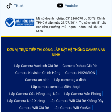
Tiktok
Youtube
Mã số doanh nghiệp: 0312866570 do Sở Tài Chính
TP.HCM cấp ngày 23/07/2014. Trụ sở chính: 51 Lũy
Bán Bích, Phường Phú Thạnh, Thành Phố Hồ Chí
Minh
ĐƠN VỊ TRỰC TIẾP THI CÔNG LẮP ĐẶT HỆ THỐNG CAMERA AN
NINH
Lắp Camera Vantech Giá Rẻ
Camera Dahua Giá Rẻ
Camera Kbvision Chính Hãng
Camera HIKVISION
Camera an ninh
Lắp camera gia đình
Lắp camera xem qua điện thoại
Lắp Camera Cửa Hàng Loại Nào
Lắp Camera Văn Phòng
Lắp Camera Nhà Xưởng
Lắp Camera Wifi Giá Rẻ Không Dây
Camera Wifi Giá Rẻ
Lắp Camera Wifi YooSee