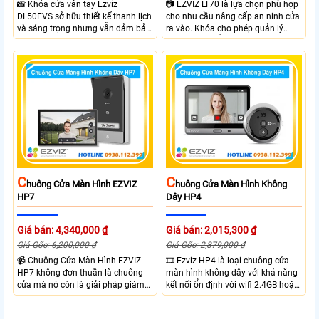
📸 Khóa cửa vân tay Ezviz
📷 EZVIZ LT70 là lựa chọn phù hợp
DL50FVS sở hữu thiết kế thanh lịch
cho nhu cầu nâng cấp an ninh cửa
và sáng trọng nhưng vẫn đảm bảo
ra vào. Khóa cho phép quản lý
sự chắc chắn với cùng nhiều
người dùng dễ dàng theo dõi trạng
phương thức mở cửa tiện lợi như
thái hoạt động và hỗ trợ cảnh báo
vân tay, mật khẩu, thẻ từ và điều
thông minh qua điện thoại. Khóa
khiển từ xa qua app. Ezviz
cửa mang lại sự tiện lợi nhờ sự linh
DL50FVS hỗ trợ quản lý người
hoạt trong cách sử dụng như vân
dùng cảnh báo an ninh và kiểm tra
tay, mật khẩu và thẻ từ đảm bảo
trạng thái khóa giúp kiểm soát ra
kiểm soát ra vào hiệu quả.
vào từ xa qua app EZVIZ
C
C
Huông Cửa Màn Hình EZVIZ
Huông Cửa Màn Hình Không
HP7
Dây HP4
Giá bán: 4,340,000 ₫
Giá bán: 2,015,300 ₫
Giá Gốc: 6,200,000 ₫
Giá Gốc: 2,879,000 ₫
📹 Chuông Cửa Màn Hình EZVIZ
🎞 Ezviz HP4 là loại chuông cửa
HP7 không đơn thuần là chuông
màn hình không dây với khả năng
cửa mà nó còn là giải pháp giám
kết nối ổn định với wifi 2.4GB hoặc
sát an ninh toàn diện cho khu vực
tần số trộn. Với camera chuông
cổng nhà mà không cần lắp
cửa gốc rộng bao quát toàn bộ