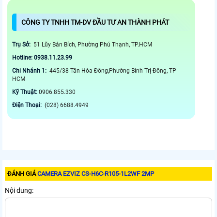
CÔNG TY TNHH TM-DV ĐẦU TƯ AN THÀNH PHÁT
Trụ Sở:
51 Lũy Bán Bích, Phường Phú Thạnh, TP.HCM
Hotline: 0938.11.23.99
Chi Nhánh 1:
445/38 Tân Hòa Đông,Phường Bình Trị Đông, TP
HCM
Kỹ Thuật:
0906.855.330
Điện Thoại:
(028) 6688.4949
ĐÁNH GIÁ
CAMERA EZVIZ CS-H6C-R105-1L2WF 2MP
Nội dung: