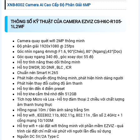
XNB-8002 Camera AI Cao Cấp Độ Phân Giải 6MP
THÔNG SỐ KỸ THUẬT CỦA CAMERA EZVIZ CS-H6C-R105-
1L2WF
Camera quay quét wifi 2MP thông minh
Độ phân giải 1920x1080 @ 25fps
Góc nhìn ngang 4mm@ F1.6, 90°(Chéo), 80° (Ngang),43°(Dọc)
Góc quay ngang 340 độ , góc xoay dọc 55 độ
Hỗ trợ tính năng theo dõi thông minh
Hỗ trợ DWDR, 3D DNR , BLC , ICR
Chuấn nén Smart H.265
Phát hiện chuyển động thông minh, phát hiện hình dáng người
Phát hiện thay đổi cường độ âm thanh
Hỗ trợ lên đến 4 điểm preset
Hỗ trợ khe cắm thẻ nhớ đến 512GB
Tích hợp Micro và Loa - Hỗ trợ đàm thoại 2 chiều với chất lượng
âm thanh trung thực
Hồng ngoại 10m / Đèn ánh sáng trắng 5m
Hỗ trợ wifi , IEEE802.11b, 802.11g, 802.11n , tần số 2.4GHz + 1
cổng mạng 10/100M
Hỗ trợ wifi + cài đặt wifi thông minh với phần mềm EZVIZ - quá
trình cài đặt chỉ mất vài phút với người lần đầu sử dụng
Nguồn DC 5V/2A Type C