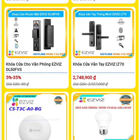
Khóa Cửa Cho Văn Phòng EZVIZ
Khóa Cửa Vân Tay EZVIZ LT70
DL50FVS
5%-35%
2,748,900 ₫
Giá Gốc: 00 ₫
Giá Gốc: 3,927,000 ₫