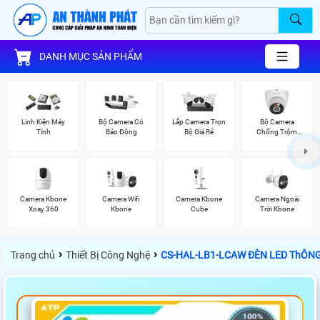
DANH MỤC SẢN PHẨM
Linh Kiện Máy
Bộ Camera Có
Lắp Camera Trọn
Bộ Camera
Tính
Báo Đông
Bộ Giá Rẻ
Chống Trộm
Kbvision
Camera Kbone
Camera Wifi
Camera Kbone
Camera Ngoài
Xoay 360
Kbone
Cube
Trời Kbone
›
›
Trang chủ
Thiết Bị Công Nghệ
CS-HAL-LB1-LCAW ĐÈN LED ThÔN