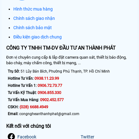
Hình thức mua hàng
Chính sách giao nhận
Chính sách bảo mật
Điều kiện giao dịch chung
CÔNG TY TNHH TM-DV ĐẦU TƯ AN THÀNH PHÁT
Đơn vị chuyên cung cấp & lắp đặt camera quan sát, thiết bị báo động,
báo cháy, máy chấm công, thiết bị mạng, ...
Trụ Sở:
51 Lũy Bán Bích, Phường Phú Thạnh, TP. Hồ Chí Minh
0938.11.23.99
Hotline Tư Vấn:
0906.72.73.77
Hotline Tư Vấn 1:
0906.855.330
Tư Vấn Kỹ Thuật:
0902.452.577
Tư Vấn Mua Hàng:
(028) 6688.4949
CSKH:
Email:
congngheanthanhphat@gmail.com
Kết nối với chúng tôi
Facebook
Twitter