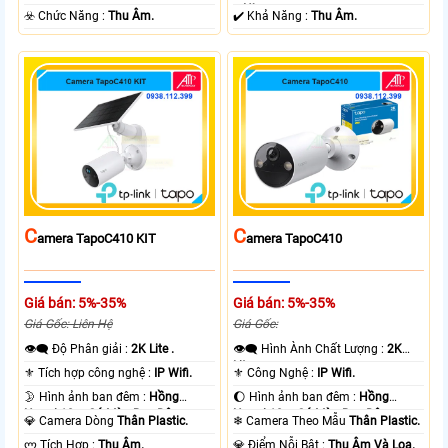
+ Nhựa.
️☣️ Chức Năng :
Thu Âm.
️✔️ Khả Năng :
Thu Âm.
C
C
Amera TapoC410 KIT
Amera TapoC410
Giá bán: 5%-35%
Giá bán: 5%-35%
Giá Gốc: Liên Hệ
Giá Gốc:
👁️‍🗨 Độ Phân giải :
2K Lite .
👁️‍🗨 Hình Ành Chất Lượng :
2K
Lite .
⚜️ Tích hợp công nghệ :
IP Wifi.
⚜️ Công Nghệ :
IP Wifi.
🌛 Hình ảnh ban đêm :
Hồng
🌔 Hình ảnh ban đêm :
Hồng
Ngoại 10m Có Màu Ban Ðêm.
Ngoại 10m Có Màu Ban Ðêm.
💎 Camera Dòng
Thân Plastic.
❄ Camera Theo Mẫu
Thân Plastic.
️ლ Tích Hợp :
Thu Âm.
️💎 Điểm Nỗi Bật :
Thu Âm Và Loa.