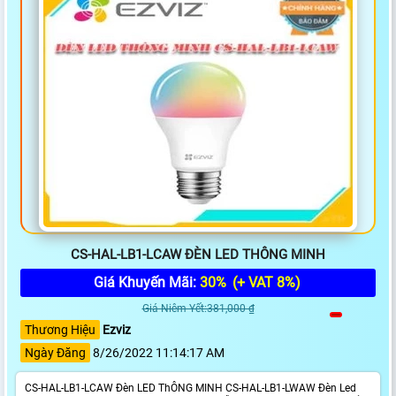
CS-HAL-LB1-LCAW ĐÈN LED THÔNG MINH
Giá Khuyến Mãi:
30%
(+ VAT 8%)
Giá Niêm Yết:381,000 ₫
Thương Hiệu
Ezviz
Ngày Đăng
8/26/2022 11:14:17 AM
CS-HAL-LB1-LCAW Đèn LED ThÔNG MINH CS-HAL-LB1-LWAW Đèn Led