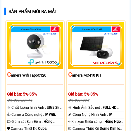
SẢN PHẨM MỚI RA MẮT
C
C
Amera Wifi TapoC120
Amera MC410 KIT
Giá bán: 5%-35%
Giá bán: 5%-35%
Giá Gốc: Liên hệ
Giá Gốc: 00 ₫
🔅 Chất lượng hình Ảnh :
Ultra 2k +
🔆 Hình Ảnh Sắc nét :
FULL HD
.
1080P .
👍 Camera Công nghệ :
IP Wifi.
🌠 Công Nghệ Hình Ảnh :
IP.
💥 Giám sát Ban Đêm :
Hồng
⭐ Khi xem thiếu sáng :
Hồng Ngoại
Ngoại 10m Hồng Ngoại SMD.
10m Hồng Ngoại SMD.
🛡 Camera Thiết Kế
Cube.
🕸️ Camera Thiết Kế
Dome Kim loại