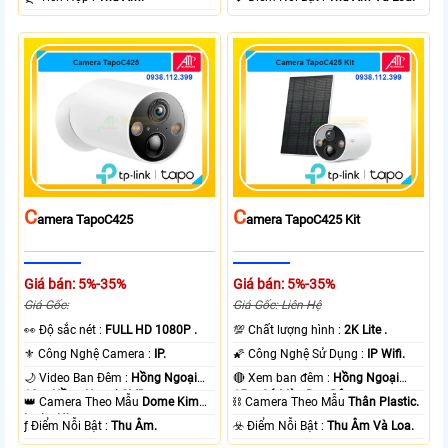
C
C
Amera TapoC425
Amera TapoC425 Kit
Giá bán: 5%-35%
Giá bán: 5%-35%
Giá Gốc:
Giá Gốc: Liên Hệ
️👀 Độ sắc nét :
FULL HD 1080P .
💯 Chất lượng hình :
2K Lite .
⚜️ Công Nghệ Camera :
IP.
🌠 Công Nghệ Sử Dụng :
IP Wifi.
🌙 Video Ban Đêm :
Hồng Ngoại
🔴 Xem ban đêm :
Hồng Ngoại
10m Hồng Ngoại SMD.
15m Có Màu Ban Ðêm.
👑 Camera Theo Mẫu
Dome Kim
⛓ Camera Theo Mẫu
Thân Plastic.
loại + Nhựa.
️ƒ Điểm Nỗi Bật :
Thu Âm.
️☣️ Điểm Nỗi Bật :
Thu Âm Và Loa.