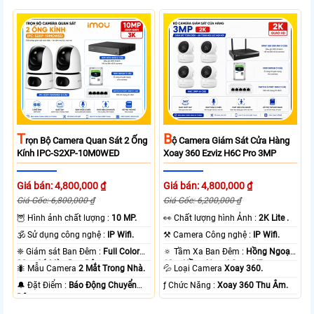
T
B
Rọn Bộ Camera Quan Sát 2 Ống
Ộ Camera Giám Sát Cửa Hàng
Kính IPC-S2XP-10M0WED
Xoay 360 Ezviz H6C Pro 3MP
Giá bán: 4,800,000 ₫
Giá bán: 4,800,000 ₫
Giá Gốc: 6,800,000 ₫
Giá Gốc: 6,200,000 ₫
🦉 Hình ảnh chất lượng :
10 MP.
️👀 Chất lượng hình Ảnh :
2K Lite .
🕉️ Sử dụng công nghệ :
IP Wifi.
⚒ Camera Công nghệ :
IP Wifi.
❈ Giám sát Ban Đêm :
Full Color
🔅 Tầm Xa Ban Đêm :
Hồng Ngoại
20m Có Màu Ban Ðêm.
10m Hồng Ngoại Smart IR.
🐜 Mẫu Camera
2 Mắt Trong Nhà.
💦 Loại Camera
Xoay 360.
️🔔 Đặt Điểm :
Báo Động Chuyển
️ƒ Chức Năng :
Xoay 360 Thu Âm.
Động.