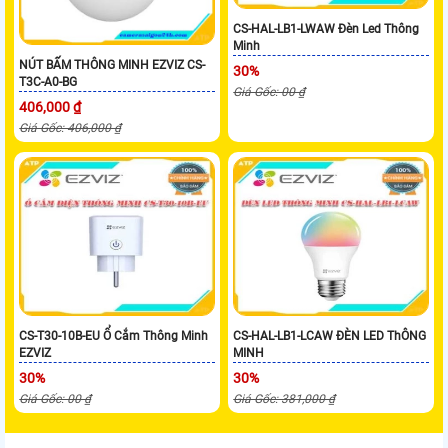
CS-HAL-LB1-LWAW Đèn Led Thông
Minh
NÚT BẤM THÔNG MINH EZVIZ CS-
30%
T3C-A0-BG
Giá Gốc: 00 ₫
406,000 ₫
Giá Gốc: 406,000 ₫
CS-T30-10B-EU Ổ Cắm Thông Minh
CS-HAL-LB1-LCAW ĐÈN LED ThÔNG
EZVIZ
MINH
30%
30%
Giá Gốc: 00 ₫
Giá Gốc: 381,000 ₫