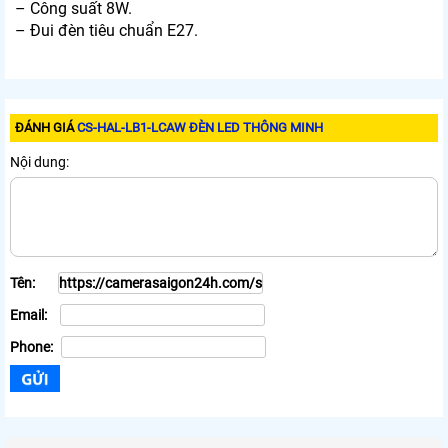
– Công suất 8W.
– Đui đèn tiêu chuẩn E27.
ĐÁNH GIÁ
CS-HAL-LB1-LCAW ĐÈN LED THÔNG MINH
Nội dung:
Tên:
Email:
Phone: