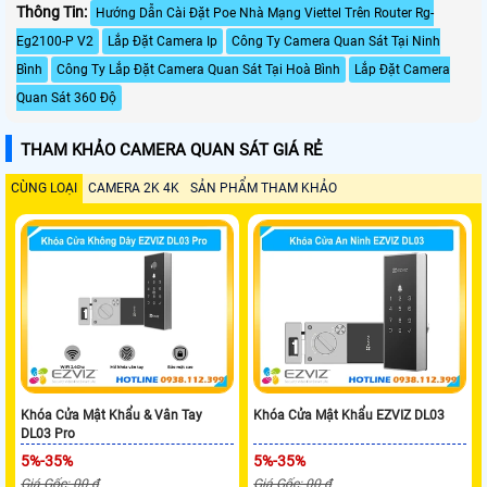
Thông Tin:
Hướng Dẫn Cài Đặt Poe Nhà Mạng Viettel Trên Router Rg-
Eg2100-P V2
Lắp Đặt Camera Ip
Công Ty Camera Quan Sát Tại Ninh
Bình
Công Ty Lắp Đặt Camera Quan Sát Tại Hoà Bình
Lắp Đặt Camera
Quan Sát 360 Độ
THAM KHẢO CAMERA QUAN SÁT GIÁ RẺ
CÙNG LOẠI
CAMERA 2K 4K
SẢN PHẨM THAM KHẢO
Khóa Cửa Mật Khẩu & Vân Tay
Khóa Cửa Mật Khẩu EZVIZ DL03
DL03 Pro
5%-35%
5%-35%
Giá Gốc: 00 ₫
Giá Gốc: 00 ₫