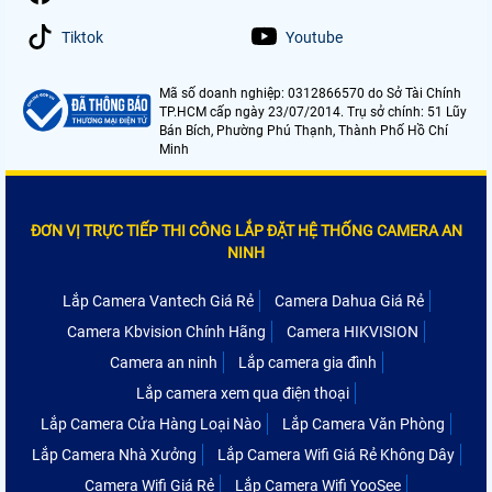
Tiktok
Youtube
Mã số doanh nghiệp: 0312866570 do Sở Tài Chính
TP.HCM cấp ngày 23/07/2014. Trụ sở chính: 51 Lũy
Bán Bích, Phường Phú Thạnh, Thành Phố Hồ Chí
Minh
ĐƠN VỊ TRỰC TIẾP THI CÔNG LẮP ĐẶT HỆ THỐNG CAMERA AN
NINH
Lắp Camera Vantech Giá Rẻ
Camera Dahua Giá Rẻ
Camera Kbvision Chính Hãng
Camera HIKVISION
Camera an ninh
Lắp camera gia đình
Lắp camera xem qua điện thoại
Lắp Camera Cửa Hàng Loại Nào
Lắp Camera Văn Phòng
Lắp Camera Nhà Xưởng
Lắp Camera Wifi Giá Rẻ Không Dây
Camera Wifi Giá Rẻ
Lắp Camera Wifi YooSee